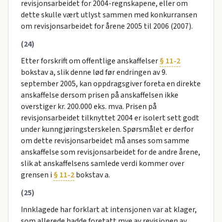
revisjonsarbeidet for 2004-regnskapene, eller om
dette skulle vært utlyst sammen med konkurransen
om revisjonsarbeidet for årene 2005 til 2006 (2007).
(24)
Etter forskrift om offentlige anskaffelser
§ 11-2
bokstav a, slik denne lød før endringen av 9.
september 2005, kan oppdragsgiver foreta en direkte
anskaffelse dersom prisen på anskaffelsen ikke
overstiger kr. 200.000 eks. mva. Prisen på
revisjonsarbeidet tilknyttet 2004 er isolert sett godt
under kunngjøringsterskelen. Spørsmålet er derfor
om dette revisjonsarbeidet må anses som samme
anskaffelse som revisjonsarbeidet for de andre årene,
slik at anskaffelsens samlede verdi kommer over
grensen i
§ 11-2
bokstav a.
(25)
Innklagede har forklart at intensjonen var at klager,
som allerede hadde foretatt mye av revisjonen av