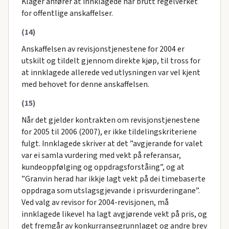
Klager anfører at innklagede har brutt regelverket
for offentlige anskaffelser.
(14)
Anskaffelsen av revisjonstjenestene for 2004 er
utskilt og tildelt gjennom direkte kjøp, til tross for
at innklagede allerede ved utlysningen var vel kjent
med behovet for denne anskaffelsen.
(15)
Når det gjelder kontrakten om revisjonstjenestene
for 2005 til 2006 (2007), er ikke tildelingskriteriene
fulgt. Innklagede skriver at det ”avgjerande for valet
var ei samla vurdering med vekt på referansar,
kundeoppfølging og oppdragsforståing”, og at
”Granvin herad har ikkje lagt vekt på dei timebaserte
oppdraga som utslagsgjevande i prisvurderingane”.
Ved valg av revisor for 2004-revisjonen, må
innklagede likevel ha lagt avgjørende vekt på pris, og
det fremgår av konkurransegrunnlaget og andre brev