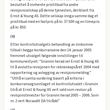
besluttet å innhente pristilbud fra andre
revisjonsselskap på denne tjenesten, deriblant fra
Ernst & Young AS. Dette selskap innga samme dag et
pristilbud med en fastpris på kr. 37.500 og en timepris
på kr. 850.
(6)
Etter kontrollutvalgets behandling av innkomne
tilbud i begge konkurransene den 14. januar 2005
fremmet utvalget følgende innstillinger til
kommunestyret: ”Granvin herad vel Ernst & Young AS
til å avslutta revisjonen for rekneskapsåret 2004 med
rapportering og avlegging av revisjonsmelding.”
”Utfrå ei samla vurdering basert på kriteria i
konkurransegrunnlaget vil kontrollutvalet i Granvin
tilrå at Ernst & Young AS vert vald som revisor på
revisjonstenester for Granvin herad 2005 – 2006. Som
nr. 2 vert Noraudit DA tilrådd.”
(7)