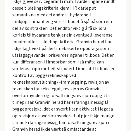
ikkje gjeve servicegaranti m.m. I vurderingane rundt
desse tildelingskriteria kjem IHR dårleg ut
samanlikna med dei andre tilbydarane. I
innkjøpssamanheng vert tilbodet å sjå på som ein
del av kontrakten. Det er difor viktig å få skildra
korleis tilbydarane tenkjer ein eventuell leveranse
innafor alle ti tildelingskriteria. Granvin herad har
ikkje lagt vekt på dei timebaserte oppdraga som
utslagsgjevande i prisvurderingane i tilboda. Det er
kun differansen i timeprisar som i så måte kan
vurderast opp mot eit stipulert timetal. I tilboda er
kontroll av byggerekneskap ved
rekneskapsavslutning/ -framlegging, revisjon av
rekneskap for seks legat, revisjon av Granvin
overformynderi og forvaltningsrevisjon oppgitt i
timeprisar. Granvin herad har erfaringsmessig få
byggeprosjekt, det er svært liten aktivitet i legata
og revisjon av overformynderiet utgjer ikkje mange
timar. Erfaringsmessig har forvaltningsrevisjon i
Granvin herad ikkje vært så omfattande at