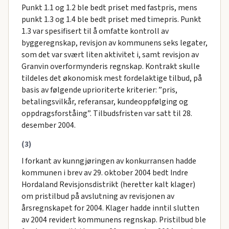
Punkt 1.1 og 1.2 ble bedt priset med fastpris, mens
punkt 1.3 og 1.4 ble bedt priset med timepris. Punkt
1.3 var spesifisert til å omfatte kontroll av
byggeregnskap, revisjon av kommunens seks legater,
som det var svært liten aktivitet i, samt revisjon av
Granvin overformynderis regnskap. Kontrakt skulle
tildeles det økonomisk mest fordelaktige tilbud, på
basis av følgende uprioriterte kriterier: ”pris,
betalingsvilkår, referansar, kundeoppfølging og
oppdragsforståing”. Tilbudsfristen var satt til 28.
desember 2004.
(3)
I forkant av kunngjøringen av konkurransen hadde
kommunen i brev av 29. oktober 2004 bedt Indre
Hordaland Revisjonsdistrikt (heretter kalt klager)
om pristilbud på avslutning av revisjonen av
årsregnskapet for 2004. Klager hadde inntil slutten
av 2004 revidert kommunens regnskap. Pristilbud ble