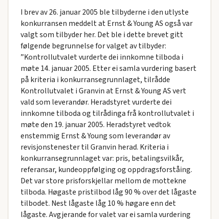
I brev av 26. januar 2005 ble tilbyderne i den utlyste
konkurransen meddelt at Ernst & Young AS også var
valgt som tilbyder her. Det ble i dette brevet gitt
følgende begrunnelse for valget av tilbyder:
”Kontrollutvalet vurderte dei innkomne tilboda i
møte 14. januar 2005. Etter ei samla vurdering basert
på kriteria i konkurransegrunnlaget, tilrådde
Kontrollutvalet i Granvin at Ernst & Young AS vert
vald som leverandør. Heradstyret vurderte dei
innkomne tilboda og tilrådinga frå kontrollutvalet i
møte den 19. januar 2005. Heradstyret vedtok
enstemmig Ernst & Young som leverandør av
revisjonstenester til Granvin herad. Kriteria i
konkurransegrunnlaget var: pris, betalingsvilkår,
referansar, kundeoppfølging og oppdragsforståing.
Det var store prisforskjellar mellom de mottekne
tilboda. Høgaste pristilbod låg 90 % over det lågaste
tilbodet. Nest lågaste låg 10 % høgare enn det
lågaste. Avgjerande for valet var ei samla vurdering