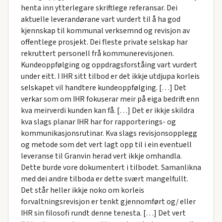
henta inn ytterlegare skriftlege referansar. Dei
aktuelle leverandørane vart vurdert til å ha god
kjennskap til kommunal verksemnd og revisjon av
offentlege prosjekt. Dei fleste private selskap har
rekruttert personell frå kommunerevisjonen.
Kundeoppfølging og oppdragsforståing vart vurdert
under eitt. I IHR sitt tilbod er det ikkje utdjupa korleis
selskapet vil handtere kundeoppfølging. […] Det
verkar som om IHR fokuserar meir på eiga bedrift enn
kva meirverdi kunden kan få. […] Det er ikkje skildra
kva slags planar IHR har for rapporterings- og
kommunikasjonsrutinar. Kva slags revisjonsopplegg
og metode som det vert lagt opp til i ein eventuell
leveranse til Granvin herad vert ikkje omhandla.
Dette burde vore dokumentert i tilbodet. Samanlikna
med dei andre tilboda er dette svært mangelfullt.
Det står heller ikkje noko om korleis
forvaltningsrevisjon er tenkt gjennomført og/ eller
IHR sin filosofi rundt denne tenesta. […] Det vert