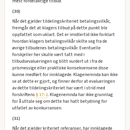
mest fordelaktige tilbud.
(30)
Når det gjelder tildelingskriteriet betalingsvilkår,
fremgår det at klagers tilbud på dette punkt ble
oppfattet som uklart. Det er imidlertid ikke forklart
hvordan klagers betalingsvilkår skilte seg fra de
øvrige tilbudenes betalingsvilkår. Eventuelle
forskjeller her skulle vært tatt med i
tilbudsevalueringen og blitt vurdert ut i fra de
prismessige eller praktiske konsekvensene disse
kunne medført for innklagede. Klagenemnda kan ikke
se at dette er gjort, og finner derfor at evalueringen
av dette tildelingskriteriet har vært i strid med
forskriftens
§ 17-2
. Klagenemnda har ikke grunnlag
for å uttale seg om dette har hatt betydning for
utfallet av konkurransen.
(31)
Når det gjelder kriteriet referanser, har innklagede