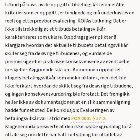
tilbud på basis av de oppgitte tildelingskriteriene. Alle
kriterier som er oppgitt, er bindende og må underkastes en
reell og etterprøvbar evaluering. KOFAs tolkning: Det er
ikke tilstrekkelig at et tilbuds betalingsvilkår
karakteriseres som uklare. Oppdragsgiver plikter å
klargjøre hvordan det aktuelle tilbudets betalingsvilkår
skiller seg fra de øvrige tilbudenes, og vurdere de
prismessige eller praktiske konsekvensene av eventuelle
forskjeller. Avgjørende faktum: Kommunen oppfattet
klagers betalingsvilkår som «noko uklare», men det ble
ikke forklart hvordan de skillet seg fra de øvrige tilbudene,
og ingen konsekvensvurdering ble foretatt. Det fremgikk
heller ikke av dokumentasjonen at en slik sammenligning
hadde funnet sted. Delkonklusjon: Evalueringen av
betalingsvilkår var i strid med
FOA 2001 § 17-2
.
Klagenemnda presiserte at den ikke hadde «grunnlag for å
uttale seg om dette har hatt betydning for utfallet av