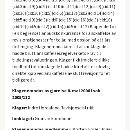
(cid:2)(cid:3)(cid:4)(cid:5)(cid:6)(cid:5)(cid:7)(cid:6)(cid:8)
(cid:3)(cid:9)(cid:9) (cid:10)(cid:11)(cid:12)(cid:9)(cid:11)
(cid:10)(cid:10)(cid:5)(cid:6)(cid:13)(cid:2)(cid:14)(cid:4)
(cid:5)(cid:9)(cid:3)(cid:6)(cid:15)(cid:16)(cid:3)(cid:10)
(cid:10)(cid:5)(cid:2)(cid:15)(cid:5)(cid:12) Klager deltok
i en begrenset anbudskonkurranse for anskaffelse av
revisjonstjenester for to år, med opsjon på ett års
forlenging. Klagenemnda kom til at innklagede
hadde brutt anskaffelsesregelverkets krav til
tildelingsevalueringen. Klager fikk imidlertid ikke
medhold i at innklagede hadde foretatt et ulovlig
direkte kjøp ved anskaffelse av sluttrevisjon for et
tidligere år.
Klagenemndas avgjørelse 8. mai 2006 i sak
2005/112
Klager:
Indre Hordaland Revisjonsdistrikt
Innklaget:
Granvin kommune
Klagenemndas medlemmer:
Morten Goller, Inger