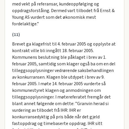
med vekt på referansar, kundeoppfølging og
oppdragsforståing. Dermed vart tilbodet frå Ernst &
Young AS vurdert som det økonomisk mest
fordelaktige.”
(11)
Brevet ga klagefrist til 4. februar 2005 og opplyste at
kontrakt ville bli inngått 18. februar 2005.
Kommunens beslutning ble påklaget i brev av 1.
februar 2005, samtidig som klager også ba om en del
tilleggsopplysninger vedrørende saksbehandlingen
av konkurransen. Klagen ble utdypet i brev av 9.
februar 2005. I møte 14. februar 2005 vurderte så
kommunestyret klagen og anmodningen om
tilleggsopplysninger. I møtereferatet fremgår det
blant annet følgende om dette: ”Granvin herad si
vurdering av tilbodet frå IHR: IHR er
konkurransedyktig på pris både når det gjeld
fastoppdrag og timebaserte oppdrag. IHR sitt