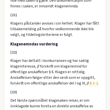
noe med saken å gjøre. Den dokumentasjon som
finnes i saken, er innsendt klagenemnda.
(21)
Klagers påstander avvises i sin helhet. Klager har fått
tilbakemelding på hvorfor vedkommende ikke ble
valgt, og tildelingskriteriene er fulgt.
Klagenemndas vurdering
(22)
Klager har deltatt i konkurransen og har saklig
klageinteresse, jf forskrift om klagenemnd for
offentlige anskaffelser § 6. Klagen er rettidig.
Anskaffelsen følger etter den verdi som er oppgitt,
forskrift om offentlige anskaffelser del I og III, jf
§ 2-2
.
(23)
Det første spørsmålet klagesaken reiser, er om
innklagede kunne foreta en direkte anskaffelse av