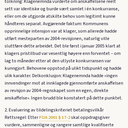
tolkning: Klagenemnda vurderte om anskaffelsene reelt
sett var identiske og burde vært samlet i én konkurranse,
eller om de utgjorde atskilte behov som legitimt kunne
håndteres separat. Avgjørende faktum: Kommunens
opprinnelige intensjon var at klager, som allerede hadde
utført mesteparten av 2004-revisjonen, naturlig ville
sluttføre dette arbeidet. Det ble først i januar 2005 klart at
klagers pristilbud var vesentlig høyere enn forventet – om
lag to måneder etter at den utlyste konkurransen var
kunngjort. Behovene oppstod på ulikt tidspunkt og hadde
ulik karakter. Delkonklusjon: Klagenemnda hadde «ingen
innvendinger mot at innklagede gjennomførte anskaffelsen
av revisjon av 2004-regnskapet som en egen, direkte
anskaffelse». Ingen brudd ble konstatert på dette punktet.
2. Evaluering av tildelingskriteriet betalingsvilkår
Rettsregel: Etter
FOA 2001 § 17-2
skal oppdragsgiver
vurdere, sammenligne og rangere samtlige kvalifiserte