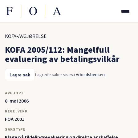
KOFA-AVGJØRELSE
KOFA 2005/112: Mangelfull
evaluering av betalingsvilkår
Lagrede saker vises i
Arbeidsbenken
.
Lagre sak
AVGJORT
8. mai 2006
REGELVERK
FOA 2001
SAKSTYPE
Klage på tildelingsevaluering og direkte anskaffelse