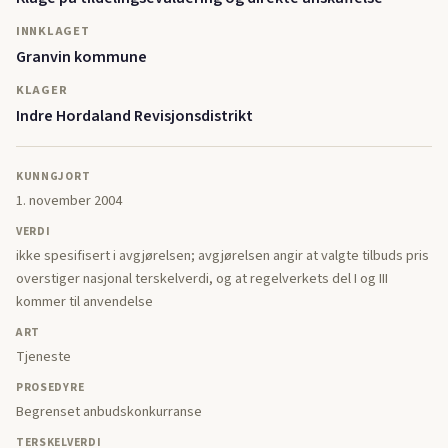
INNKLAGET
Granvin kommune
KLAGER
Indre Hordaland Revisjonsdistrikt
KUNNGJORT
1. november 2004
VERDI
ikke spesifisert i avgjørelsen; avgjørelsen angir at valgte tilbuds pris
overstiger nasjonal terskelverdi, og at regelverkets del I og III
kommer til anvendelse
ART
Tjeneste
PROSEDYRE
Begrenset anbudskonkurranse
TERSKELVERDI