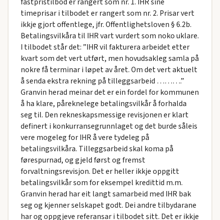
fastpristilbod er rangert som nr. 1. IHR sine
timeprisar i tilbodet er rangert som nr. 2. Prisar vert
ikkje gjort offentlege, jfr. Offentlighetsloven § 6.2b.
Betalingsvilkåra til IHR vart vurdert som noko uklare.
I tilbodet står det: ”IHR vil fakturera arbeidet etter
kvart som det vert utført, men hovudsakleg samla på
nokre få terminar i løpet av året. Om det vert aktuelt
å senda ekstra rekning på tilleggsarbeid ……….”
Granvin herad meinar det er ein fordel for kommunen
å ha klare, påreknelege betalingsvilkår å forhalda
seg til. Den rekneskapsmessige revisjonen er klart
definert i konkurransegrunnlaget og det burde såleis
vere mogeleg for IHR å vere tydeleg på
betalingsvilkåra. Tilleggsarbeid skal koma på
førespurnad, og gjeld først og fremst
forvaltningsrevisjon. Det er heller ikkje oppgitt
betalingsvilkår som for eksempel kredittid m.m.
Granvin herad har eit langt samarbeid med IHR bak
seg og kjenner selskapet godt. Dei andre tilbydarane
har og oppgjeve referansar i tilbodet sitt. Det er ikkje