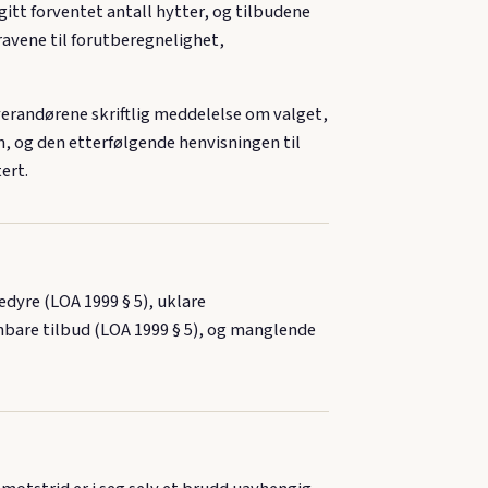
tt forventet antall hytter, og tilbudene
avene til forutberegnelighet,
verandørene skriftlig meddelelse om valget,
, og den etterfølgende henvisningen til
ert.
dyre (LOA 1999 § 5), uklare
nbare tilbud (LOA 1999 § 5), og manglende