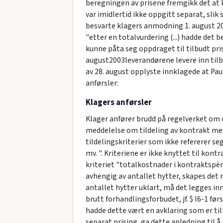
beregningen av prisene fremgikk det at k
var imidlertid ikke oppgitt separat, slik
besvarte klagers anmodning 1. august 200
"etter en totalvurdering (...) hadde det
kunne påta seg oppdraget til tilbudt pris,
august2003leverandørene levere inn tilbu
av 28. august opplyste innklagede at Pau
anførsler:
Klagers anførsler
Klager anfører brudd på regelverket om of
meddelelse om tildeling av kontrakt med
tildelingskriterier som ikke refererer se
mv. ". Kriteriene er ikke knyttet til kon
kriteriet "totalkostnader i kontraktspèri
avhengig av antallet hytter, skapes det 
antallet hytter uklart, må det legges inn
brutt forhandlingsforbudet, jf. $ l6-1 f
hadde dette vært en avklaring som er ti
separat prising, ga dette anledning til å