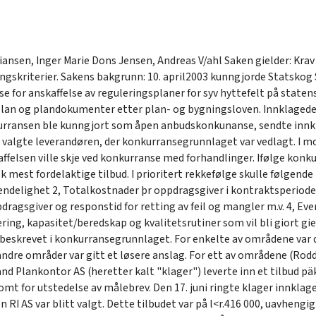
iansen, Inger Marie Dons Jensen, Andreas V/ahl Saken gielder: Krav
ngskriterier. Sakens bakgrunn: 10. april2003 kunngjorde Statskog
for anskaffelse av reguleringsplaner for syv hyttefelt på statens
lan og plandokumenter etter plan- og bygningsloven. Innklagede sk
urransen ble kunngjort som åpen anbudskonkunanse, sendte innkl
 valgte leverandøren, der konkurransegrunnlaget var vedlagt. I mot
felsen ville skje ved konkurranse med forhandlinger. Ifølge kon
est fordelaktige tilbud. I prioritert rekkefølge skulle følgende kri
v endelighet 2, Totalkostnader þr oppdragsgiver i kontraktsperiode
agsgiver og responstid for retting av feil og mangler m.v. 4, Even
ing, kapasitet/beredskap og kvalitetsrutiner som vil bli giort gi
beskrevet i konkurransegrunnlaget. For enkelte av områdene var
andre områder var gitt et løsere anslag. For ett av områdene (Ro
d Plankontor AS (heretter kalt "klager") leverte inn et tilbud päkr
etomt for utstedelse av målebrev. Den 17. juni ringte klager innklag
en RI AS var blitt valgt. Dette tilbudet var på l<r.416 000, uavheng