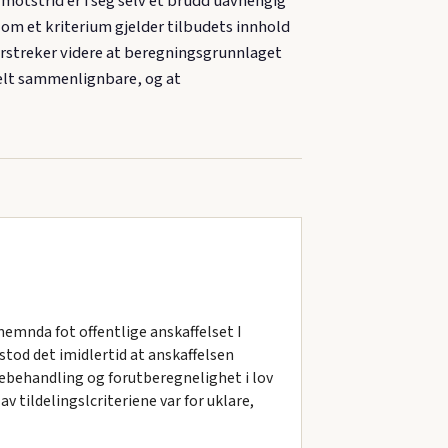
otstrid er i seg selv et brudd uavhengig
r om et kriterium gjelder tilbudets innhold
erstreker videre at beregningsgrunnlaget
reelt sammenlignbare, og at
nemnda fot offentlige anskaffelset I
od det imidlertid at anskaffelsen
kebehandling og forutberegnelighet i lov
v tildelingslcriteriene var for uklare,