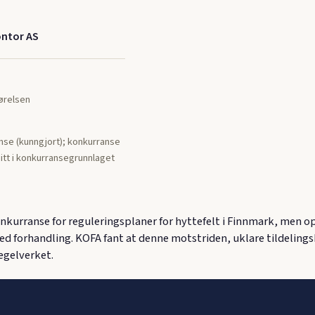
ontor AS
jørelsen
se (kunngjort); konkurranse
tt i konkurransegrunnlaget
urranse for reguleringsplaner for hyttefelt i Finnmark, men o
d forhandling. KOFA fant at denne motstriden, uklare tildelingskr
egelverket.