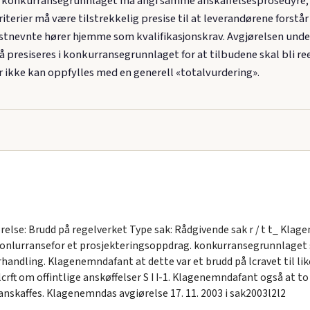
og konkurransegrunnlaget må angi samme anskaffelsesprosedyre; m
riterier må være tilstrekkelig presise til at leverandørene forstå
sistnevnte hører hjemme som kvalifikasjonskrav. Avgjørelsen und
må presiseres i konkurransegrunnlaget for at tilbudene skal bli 
 ikke kan oppfylles med en generell «totalvurdering».
lse: Brudd på regelverket Type sak: Rådgivende sak r / t t_ Klage
nlurransefor et prosjekteringsoppdrag. konkurransegrunnlaget st
andling. Klagenemndafant at dette var et brudd på lcravet til li
crft om offintlige anskøffelser S I I-1. Klagenemndafant også at to a
anskaffes. Klagenemndas avgiørelse 17. 11. 2003 i sak2003l2l2