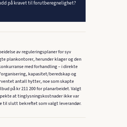
d på kravet til forutberegnelighet?
eidelse av reguleringsplaner for syv
lgte plankontorer, herunder klager og den
 konkurranse med forhandling – i direkte
 'organisering, kapasitet/beredskap og
rventet antall hytter, noe som skapte
lbud på kr 211 200 for planarbeidet. Valgt
åpekte at tinglysningskostnader ikke var
til slutt bekreftet som valgt leverandør.