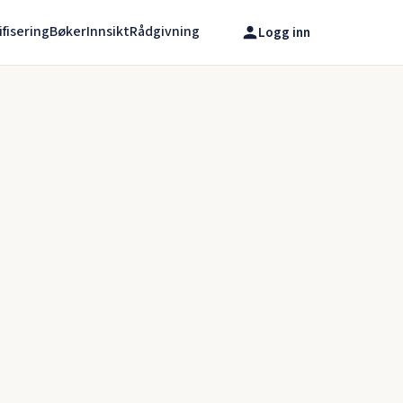
ifisering
Bøker
Innsikt
Rådgivning
Logg inn