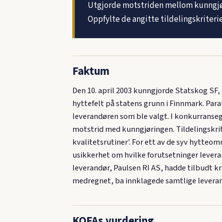
Utgjorde motstriden mellom kunngjør
Oppfylte de angitte tildelingskriterie
Faktum
Den 10. april 2003 kunngjorde Statskog SF,
hyttefelt på statens grunn i Finnmark. Par
leverandøren som ble valgt. I konkurransegr
motstrid med kunngjøringen. Tildelingskrit
kvalitetsrutiner'. For ett av de syv hytte
usikkerhet om hvilke forutsetninger leveran
leverandør, Paulsen RI AS, hadde tilbudt kr
medregnet, ba innklagede samtlige leverandø
KOFAs vurdering