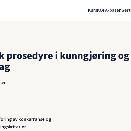
Kurs
KOFA-basen
Sert
k prosedyre i kunngjøring og
ag
nken
.
øring av konkurranse og
ingskriterier