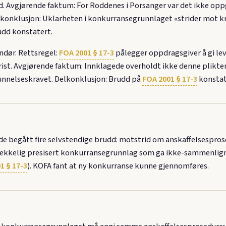
 Avgjørende faktum: For Roddenes i Porsanger var det ikke oppgi
konklusjon: Uklarheten i konkurransegrunnlaget «strider mot kr
udd konstatert.
ndør. Rettsregel:
FOA 2001 § 17-3
pålegger oppdragsgiver å gi le
st. Avgjørende faktum: Innklagede overholdt ikke denne plikten
runnelseskravet. Delkonklusjon: Brudd på
FOA 2001 § 17-3
konstat
 begått fire selvstendige brudd: motstrid om anskaffelsesprose
trekkelig presisert konkurransegrunnlag som ga ikke-sammenlig
1 § 17-3
). KOFA fant at ny konkurranse kunne gjennomføres.