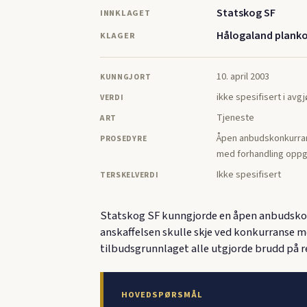
Statskog SF
INNKLAGET
Hålogaland plank
KLAGER
10. april 2003
KUNNGJORT
ikke spesifisert i avg
VERDI
Tjeneste
ART
Åpen anbudskonkurran
PROSEDYRE
med forhandling oppgi
Ikke spesifisert
TERSKELVERDI
Statskog SF kunngjorde en åpen anbudskonk
anskaffelsen skulle skje ved konkurranse me
tilbudsgrunnlaget alle utgjorde brudd på r
HOVEDSPØRSMÅL