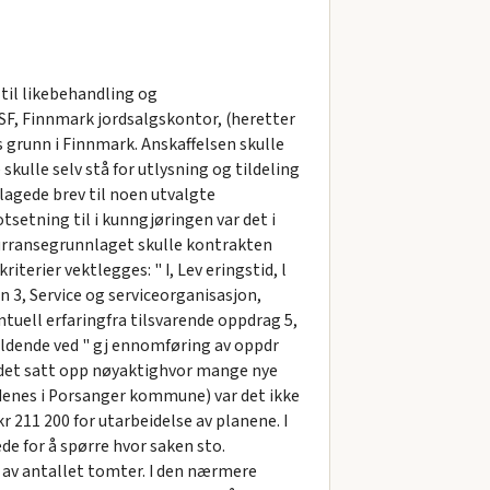
 til likebehandling og
 SF, Finnmark jordsalgskontor, (heretter
 grunn i Finnmark. Anskaffelsen skulle
ulle selv stå for utlysning og tildeling
agede brev til noen utvalgte
setning til i kunngjøringen var det i
kurransegrunnlaget skulle kontrakten
terier vektlegges: " I, Lev eringstid, l
n 3, Service og serviceorganisasjon,
tuell erfaringfra tilsvarende oppdrag 5,
eldende ved " gj ennomføring av oppdr
 det satt opp nøyaktighvor mange nye
ddenes i Porsanger kommune) var det ikke
 211 200 for utarbeidelse av planene. I
ede for å spørre hvor saken sto.
ig av antallet tomter. I den nærmere