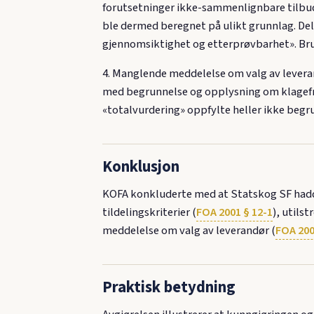
forutsetninger ikke-sammenlignbare tilbud.
ble dermed beregnet på ulikt grunnlag. Del
gjennomsiktighet og etterprøvbarhet». Br
4. Manglende meddelelse om valg av levera
med begrunnelse og opplysning om klagefri
«totalvurdering» oppfylte heller ikke beg
Konklusjon
KOFA konkluderte med at Statskog SF hadde
tildelingskriterier (
FOA 2001 § 12-1
), utils
meddelelse om valg av leverandør (
FOA 200
Praktisk betydning