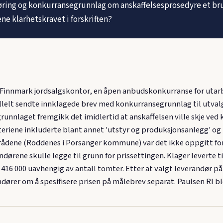
ing og konkurransegrunnlag om anskaffelsesprosedyre et brud
ne klarhetskravet i forskriften?
 Finnmark jordsalgskontor, en åpen anbudskonkurranse for utarb
allelt sendte innklagede brev med konkurransegrunnlag til utva
unnlaget fremgikk det imidlertid at anskaffelsen ville skje ved
eriene inkluderte blant annet 'utstyr og produksjonsanlegg' og
områdene (Roddenes i Porsanger kommune) var det ikke oppgitt fo
dørene skulle legge til grunn for prissettingen. Klager leverte ti
 416 000 uavhengig av antall tomter. Etter at valgt leverandør p
rer om å spesifisere prisen på målebrev separat. Paulsen RI ble 