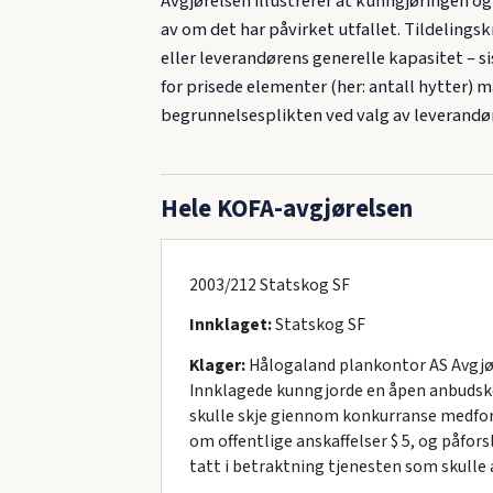
Avgjørelsen illustrerer at kunngjøringen 
av om det har påvirket utfallet. Tildelingsk
eller leverandørens generelle kapasitet – 
for prisede elementer (her: antall hytter) 
begrunnelsesplikten ved valg av leverandør
Hele KOFA-avgjørelsen
2003/212 Statskog SF
Innklaget:
Statskog SF
Klager:
Hålogaland plankontor AS Avgjøre
Innklagede kunngjorde en åpen anbudsko
skulle skje giennom konkurranse medforh
om offentlige anskaffelser $ 5, og påforsl
tatt i betraktning tjenesten som skulle 