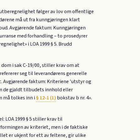
tberegnelighet følger av lov om offentlige
dørene må ut fra kunngjøringen klart
orbud. Avgjørende faktum: Kunngjøringen
urranse med forhandling – to prosedyrer
regnelighet» i LOA 1999 § 5. Brudd
 dom i sak C-19/00, stiller krav om at
 refererer seg til leverandørens generelle
t. Avgjørende faktum: Kriteriene 'utstyr og
 de gjaldt tilbudets innhold eller
om må tolkes inn i
§ 12-1 (1)
bokstav b nr. 4».
 LOA 1999 § 5 stiller krav til
formingen av kriteriet, men i de faktiske
t er ukjent for ett av feltene, gir ulike