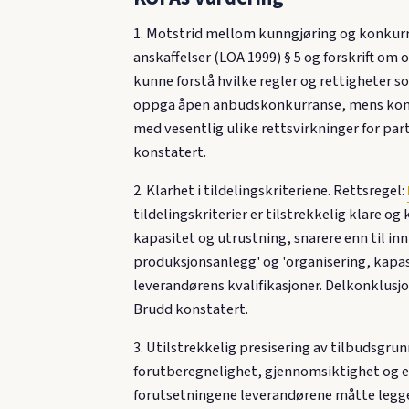
1. Motstrid mellom kunngjøring og konkurra
anskaffelser (LOA 1999) § 5 og forskrift om 
kunne forstå hvilke regler og rettigheter 
oppga åpen anbudskonkurranse, mens konkur
med vesentlig ulike rettsvirkninger for part
konstatert.
2. Klarhet i tildelingskriteriene. Rettsregel:
tildelingskriterier er tilstrekkelig klare o
kapasitet og utrustning, snarere enn til inn
produksjonsanlegg' og 'organisering, kapasi
leverandørens kvalifikasjoner. Delkonklusjon:
Brudd konstatert.
3. Utilstrekkelig presisering av tilbudsgrunn
forutberegnelighet, gjennomsiktighet og ett
forutsetningene leverandørene måtte legge ti