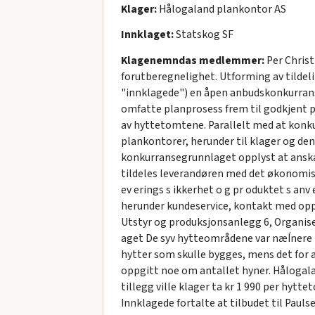
Klager:
Hålogaland plankontor AS
Innklaget:
Statskog SF
Klagenemndas medlemmer:
Per Christ
forutberegnelighet. Utforming av tildeli
"innklagede") en åpen anbudskonkurranse 
omfatte planprosess frem til godkjent p
av hyttetomtene. Parallelt med at konk
plankontorer, herunder til klager og den
konkurransegrunnlaget opplyst at anskaf
tildeles leverandøren med det økonomisk m
ev erings s ikkerhet o g pr oduktet s an
herunder kundeservice, kontakt med oppdr
Utstyr og produksjonsanlegg 6, Organiser
aget De syv hytteområdene var næÍnere 
hytter som skulle bygges, mens det for 
oppgitt noe om antallet hyner. Hålogalan
tillegg ville klager ta kr 1 990 per hytt
Innklagede fortalte at tilbudet til Pauls