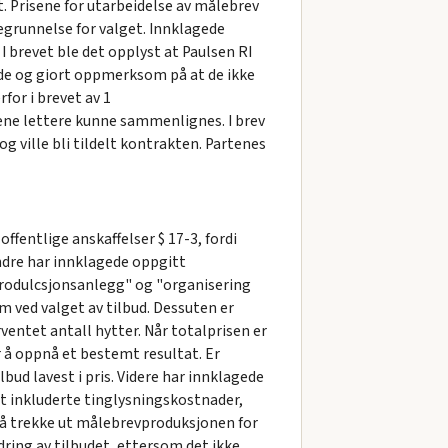
. Prisene for utarbeidelse av målebrev
begrunnelse for valget. Innklagede
I brevet ble det opplyst at Paulsen RI
ede og giort oppmerksom på at de ikke
for i brevet av 1
sene lettere kunne sammenlignes. I brev
g ville bli tildelt kontrakten. Partenes
ffentlige anskaffelser $ 17-3, fordi
ndre har innklagede oppgitt
g produlcsjonsanlegg" og "organisering
em ved valget av tilbud. Dessuten er
ventet antall hytter. Når totalprisen er
 å oppnå et bestemt resultat. Er
bud lavest i pris. Videre har innklagede
et inkluderte tinglysningskostnader,
m å trekke ut målebrevproduksjonen for
ndring av tilbudet, ettersom det ikke