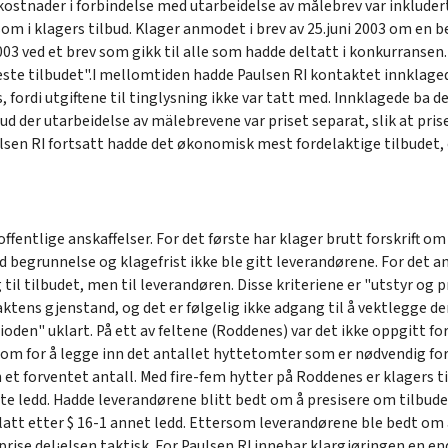
ostnader i forbindelse med utarbeidelse av målebrev var inkludert
 som i klagers tilbud. Klager anmodet i brev av 25.juni 2003 om en 
3 ved et brev som gikk til alle som hadde deltatt i konkurransen. 
 beste tilbudet".I mellomtiden hadde Paulsen RI kontaktet innklag
 fordi utgiftene til tinglysning ikke var tatt med. Innklagede ba der
d der utarbeidelse av mälebrevene var priset separat, slik at pri
lsen RI fortsatt hadde det økonomisk mest fordelaktige tilbudet, o
fentlige anskaffelser. For det første har klager brutt forskrift om o
 begrunnelse og klagefrist ikke ble gitt leverandørene. For det a
g til tilbudet, men til leverandøren. Disse kriteriene er "utstyr o
traktens gjenstand, og det er følgelig ikke adgang til å vektlegge d
oden" uklart. På ett av feltene (Roddenes) var det ikke oppgitt for
rom for å legge inn det antallet hyttetomter som er nødvendig for
 et forventet antall. Med fire-fem hytter på Roddenes er klagers til
ørste ledd. Hadde leverandørene blitt bedt om å presisere om tilbud
llatt etter $ 16-1 annet ledd. Ettersom leverandørene ble bedt o
 prise del¡elsen taktisk. For Paulsen RI innebar klargjøringen en e