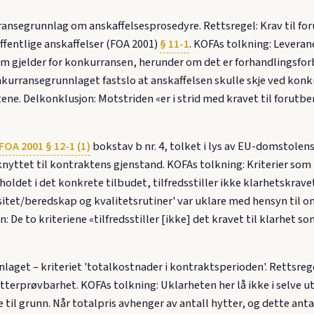
nsegrunnlag om anskaffelsesprosedyre. Rettsregel: Krav til foru
offentlige anskaffelser (FOA 2001)
§ 11-1
. KOFAs tolkning: Leveran
som gjelder for konkurransen, herunder om det er forhandlingsf
ransegrunnlaget fastslo at anskaffelsen skulle skje ved konk
ene. Delkonklusjon: Motstriden «er i strid med kravet til forutbe
FOA 2001 § 12-1 (1)
bokstav b nr. 4, tolket i lys av EU-domstolens
g knyttet til kontraktens gjenstand. KOFAs tolkning: Kriterier som
holdet i det konkrete tilbudet, tilfredsstiller ikke klarhetskrave
tet/beredskap og kvalitetsrutiner' var uklare med hensyn til om
 De to kriteriene «tilfredsstiller [ikke] det kravet til klarhet s
laget – kriteriet 'totalkostnader i kontraktsperioden'. Rettsregel:
erprøvbarhet. KOFAs tolkning: Uklarheten her lå ikke i selve ut
l grunn. Når totalpris avhenger av antall hytter, og dette antalle