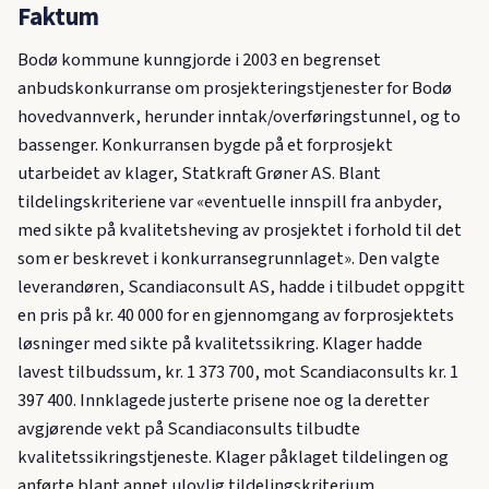
Faktum
Bodø kommune kunngjorde i 2003 en begrenset
anbudskonkurranse om prosjekteringstjenester for Bodø
hovedvannverk, herunder inntak/overføringstunnel, og to
bassenger. Konkurransen bygde på et forprosjekt
utarbeidet av klager, Statkraft Grøner AS. Blant
tildelingskriteriene var «eventuelle innspill fra anbyder,
med sikte på kvalitetsheving av prosjektet i forhold til det
som er beskrevet i konkurransegrunnlaget». Den valgte
leverandøren, Scandiaconsult AS, hadde i tilbudet oppgitt
en pris på kr. 40 000 for en gjennomgang av forprosjektets
løsninger med sikte på kvalitetssikring. Klager hadde
lavest tilbudssum, kr. 1 373 700, mot Scandiaconsults kr. 1
397 400. Innklagede justerte prisene noe og la deretter
avgjørende vekt på Scandiaconsults tilbudte
kvalitetssikringstjeneste. Klager påklaget tildelingen og
anførte blant annet ulovlig tildelingskriterium,