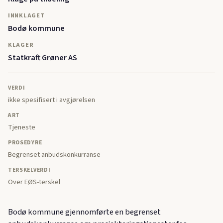
INNKLAGET
Bodø kommune
KLAGER
Statkraft Grøner AS
VERDI
ikke spesifisert i avgjørelsen
ART
Tjeneste
PROSEDYRE
Begrenset anbudskonkurranse
TERSKELVERDI
Over EØS-terskel
Bodø kommune gjennomførte en begrenset