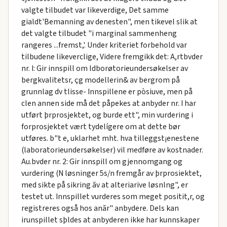
valgte tilbudet var likeverdige, Det samme
gialdt'Bemanning av denesten", men tikevel slik at
det valgte tilbudet "i marginal sammenheng
rangeres ...fremst,'. Under kriteriet forbehold var
tilbudene likeverclige, Videre fremgikk det: A,rtbvder
nr. I: Gir innspill om ldborøtorieundersøkelser av
bergkvalitetsr, çg modellerin& av bergrom på
grunnlag dv tlisse- Innspillene er pòsiuve, men på
clen annen side må det påpekes at anbyder nr. I har
utført þrprosjektet, og burde ett", min vurdering i
forprosjektet vært tydelígere om at dette bør
utføres. b"t e, uklarhet mht. hva tilleggst¡enestene
(laboratorieundersøkelser) vil medføre av kostnader.
Au.bvder nr. 2: Gir innspill om gjennomgang og
vurdering (N løsninger 5s/n fremgår av þrprosiektet,
med sikte på sikring ãv at alteriarive løsnlng", er
testet ut. Innspillet vurderes som meget positit,r, og
registreres også hos anãr" anbydere. Dels kan
irunspillet sþldes at anbyderen ikke har kunnskaper