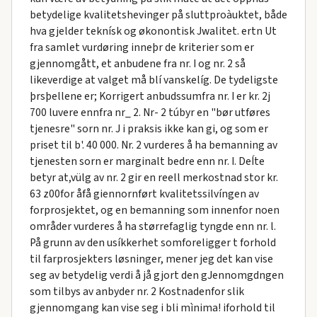
betydelige kvalitetshevinger på sluttproàuktet, både
hva gjelder teknísk og økonontisk Jwalitet. ertn Ut
fra samlet vurdøring inneþr de kriterier som er
gjennomgått, et anbudene fra nr. I og nr. 2 så
likeverdige at valget må blí vanskelíg. De tydeligste
þrsþellene er; Korrigert anbudssumfra nr. I er kr. 2j
700 luvere ennfra nr_ 2. Nr- 2 túbyr en "bør utføres
tjenesre" sorn nr. J i praksis ikke kan gi, og som er
priset til b'. 40 000. Nr. 2 vurderes å ha bemanning av
tjenesten sorn er marginalt bedre enn nr. I. DeÍte
betyr at,vülg av nr. 2 gir en reell merkostnad stor kr.
63 z00for åfå giennornført kvalitetssilvíngen av
forprosjektet, og en bemanning som innenfor noen
områder vurderes å ha størrefaglig tyngde enn nr. l.
På grunn av den usíkkerhet somforeligger t forhold
til farprosjekters løsninger, mener jeg det kan vise
seg av betydelig verdi å jå gjort den gJennomgdngen
som tilbys av anbyder nr. 2 Kostnadenfor slik
gjennomgang kan vise seg i bli mìnima! iforhold til