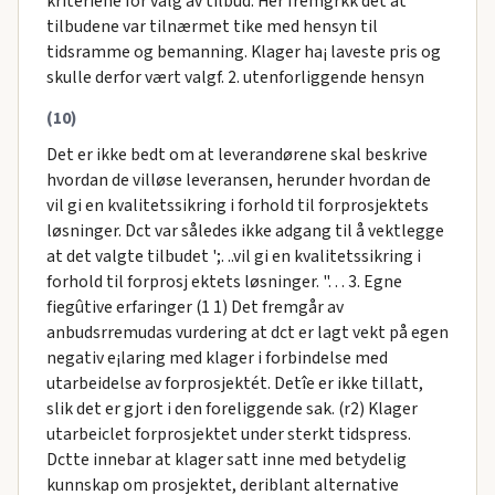
kriteriene for valg av tilbud. Her fremgrkk det at
tilbudene var tilnærmet tike med hensyn til
tidsramme og bemanning. Klager ha¡ laveste pris og
skulle derfor vært valgf. 2. utenforliggende hensyn
(10)
Det er ikke bedt om at leverandørene skal beskrive
hvordan de villøse leveransen, herunder hvordan de
vil gi en kvalitetssikring i forhold til forprosjektets
løsninger. Dct var således ikke adgang til å vektlegge
at det valgte tilbudet ';. ..vil gi en kvalitetssikring i
forhold til forprosj ektets løsninger. ". . . 3. Egne
fiegûtive erfaringer (1 1) Det fremgår av
anbudsrremudas vurdering at dct er lagt vekt på egen
negativ e¡laring med klager i forbindelse med
utarbeidelse av forprosjektét. Detîe er ikke tillatt,
slik det er gjort i den foreliggende sak. (r2) Klager
utarbeiclet forprosjektet under sterkt tidspress.
Dctte innebar at klager satt inne med betydelig
kunnskap om prosjektet, deriblant alternative