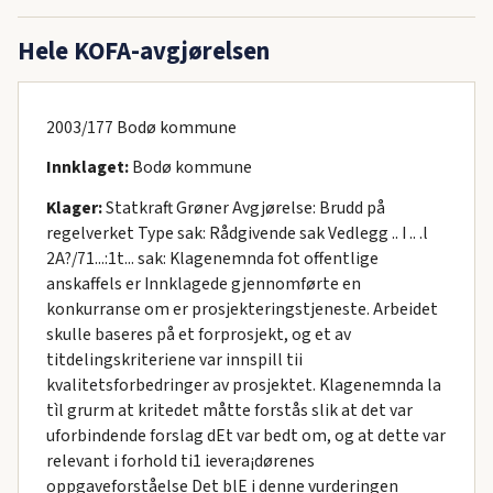
Hele KOFA-avgjørelsen
2003/177 Bodø kommune
Innklaget:
Bodø kommune
Klager:
Statkraft Grøner Avgjørelse: Brudd på
regelverket Type sak: Rådgivende sak Vedlegg .. I .. .l
2A?/71...:1t... sak: Klagenemnda fot offentlige
anskaffels er Innklagede gjennomførte en
konkurranse om er prosjekteringstjeneste. Arbeidet
skulle baseres på et forprosjekt, og et av
titdelingskriteriene var innspill tii
kvalitetsforbedringer av prosjektet. Klagenemnda la
tìl grurm at kritedet måtte forstås slik at det var
uforbindende forslag dEt var bedt om, og at dette var
relevant i forhold ti1 ievera¡dørenes
oppgaveforståelse Det blE i denne vurderingen