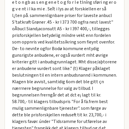
e t o n gb as s en g en e t o g fo r I e tlníng sføri ng er o
g v e nt i I ka mi e . Seît i lys av at forskiellen er så
l¿ten på. sammenlignbare priser for laveste anbucl
S'tatkraft Grøner .45 - kr I 373 700 ogfra nest lavest"
oÃbucl Siand¡aconsutt AS - kr I 397 400,-, tillegges
prisforskjellen betydelig míndre vekt enn fordelen
som oppnris ved kvalitetssíkring som fieynt ovenfor.
De- to nevnte ogfor Bodø kommune entydig
gunsrigste anbudene, er også vurdert mht øvrige
kriterier gitt i anbudsgrunnlaget. Mht disse/aþtorene
er anbudene vurdert sont like." (t) Klager påklaget
beslutningen til en intern anbudsnannd i kommunen.
Klagen ble avvist, samtidig 6om det ble gitt çn
nærrnere begrunnelse for valg av tilbud. I
begrunnelsen frerngår det at dct e¡ lagt til kr.
58.700,- til klagers tilbudspris "For å fä.frem best
mulig sammenlignbare tjenester". som førge av
dette ble prisforskjellen reduseft tit kr. 23,700,- i
klagers favør. únder "Tidsramme for utførelse av
tjenesten" frangikk det at klagers tilbud og d.et