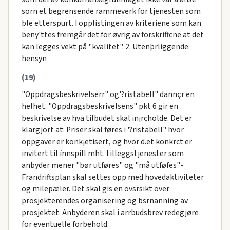
sorn et begrensende rammeverk for tjenesten som
ble etterspurt. I opplistingen av kriteriene som kan
beny'ttes fremgâr det for øvrig av forskriftcne at det
kan legges vekt på "kvalitet". 2. Utenþrliggende
hensyn
(19)
"Oppdragsbeskrivelserr" og'?ristabell" dannçr en
helhet. "Oppdragsbeskrivelsens" pkt 6 gir en
beskrivelse av hva tilbudet skal in¡rcholde. Det er
klargjort at: Priser skal føres i '?ristabell" hvor
oppgaver er konk¡etisert, og hvor d.et konkrct er
invitert til ínnspill mht. tilleggstjenester som
anbyder mener "bør utføres" og "må utføfes"-
Frandriftsplan skal settes opp med hovedaktiviteter
og milepæler. Det skal gis en ovsrsikt over
prosjekterendes organisering og bsrnanning av
prosjektet. Anbyderen skal i arrbudsbrev redegjøre
for eventuelle forbehold.