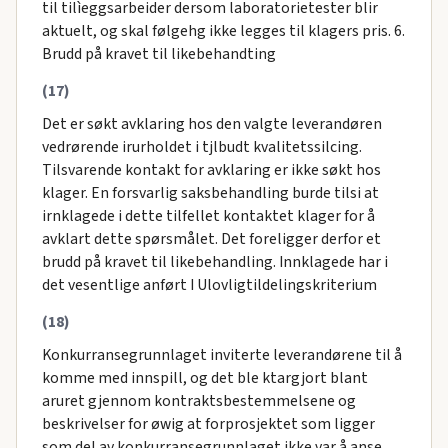
til tilìeggsarbeider dersom laboratorietester blir
aktuelt, og skal følgehg ikke legges til klagers pris. 6.
Brudd på kravet til likebehandting
(17)
Det er søkt avklaring hos den valgte leverandøren
vedrørende irurholdet i tjlbudt kvalitetssilcing.
Tilsvarende kontakt for avklaring er ikke søkt hos
klager. En forsvarlig saksbehandling burde tilsi at
irnklagede i dette tilfellet kontaktet klager for å
avklart dette spørsmålet. Det foreligger derfor et
brudd på kravet til likebehandling. Innklagede har i
det vesentlige anført I Ulovligtildelingskriterium
(18)
Konkurransegrunnlaget inviterte leverandørene til å
komme med innspill, og det ble ktargjort blant
aruret gjennom kontraktsbestemmelsene og
beskrivelser for øwig at forprosjektet som ligger
som del av konkurransegrunnlaget ikke var å anse