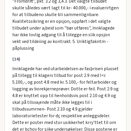
"Fromdrift", pkt. 3.2 og 3,4.3. Det valgte tilbudet
skulle således vært lagt til kr- 40.000,- i evaluerirtgen
for at tilbudeno skulle bli sammenlignbare.
Kvalitetssikring er en opsjon, oppført i det valgte
tilbudet under a¡beid som "bør utføres", Innklagede
har ikke lovlig adgang til å tiilegge en slik opsjon
vekt ved tildeiing av kontrakt. 5. Uriktigfakntm -
påplussing
(14)
Innklagede har ved utarbeidelsen av fasþrisen plusset
på tillegg til klagers tilbud for post 2.9 med l<r.
5.100,-, og post 4.8 med kr. 5.100,- for feltarboider og
logging av borekjerneprøver. Dotte er feil. Post 2.9 og
4.8 er knyttet opp til henholdsvis post 2.10 og 4.9 og
skal på tilsva¡ende måte ikke legges til i
tilbudssumrnen- Post 2.10 og 4.9 gjelder
laboratorietester for dç respektive anleggsdeler.
Dette er poster med stor usikkerhet krry'ttet til om
det er bchov for siike undersøkelser. Disse postene er