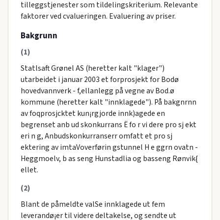
tilleggstjenester som tildelingskriterium. Relevante
faktorer ved cvalueringen. Evaluering av priser.
Bakgrunn
(1)
Statlsaft Grønel AS (heretter kalt "klager")
utarbeidet i januar 2003 et forprosjekt for Bodø
hovedvannverk - f,ellanlegg på vegne av Bod.ø
kommune (heretter kalt "innklagede"). På bakgnrnn
av foqprosjcktet kun¡rgjorde innk)agede en
begrenset anb ud skonkurrans Ë fo r vi dere pro sj ekt
eri n g, Anbudskonkurranserr omfatt et pro sj
ektering av imtaVoverførin gstunnel H e ggrn ovatn -
Heggmoelv, b as seng Hunstadlia og basseng Rønvik{
ellet.
(2)
Blant de påmeldte valSe innklagede ut fem
leverandø¡er til videre deltakelse, og sendte ut