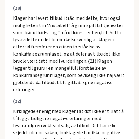
(20)
Klager har levert tilbud i trâd med dette, hvor også
muligheten tii i '?ristabell" â gi innspill trl tjenester
som 'bør utførËs" og "må utføres" er ben¡tet. Sett i
lys av dette er det bemerkelsesverdig at klager i
ettertid fremfører en aûnen forståelse av
konkuffa¡segrunnlaget, og at deler av tilbudet ikke
brucle vært tatt med i vurderingen. {21) Klagen
legger til grurur en mangelfull forståelse av
konkurransegrunrrlaget, som beviselig ikke ha¡ vært
gjetdende da tilbudet ble gitt. 3. Egne negative
erforinger
(22)
Iurklagede er enig med klager i at dct ikke er tillatt å
tiìlegge tidligere negative erfaringer med
leverærdøren vekt ved valg av tilbud. Det har ikke
skjedcl i denne saken, Innklagede har ikke negative