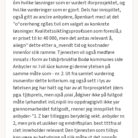
ôm hvilke løsninger som er vurdert iforprosjektet, og
hvi.lke vurderinger som er gjort. Dels har innspillet,
også gitt av anclre anbydere, åpenbart mecl at det
"o*orerheng rgßes tvil om valget av konkrete
løsninger. Kvalitetssiktíngspros€ssen som foreslå,s
er priset til kr. 40 000, men det antas relevant å,
aiiegn" dette etter a_nvendt tid og kostnader
innenÍor slik ramme. Tjenesten vil også medføre
innsats i form av tidsþrbrukfrø Bodø kommunes side
Anbycler nr. I vil iúce kunne gi denne ytelsen på
samme måte som - nr. 2. Ut fra samlet vurdering
iruruenfor dette kriterium. og også sett i lys av
føtelsen jeg har hatt og har av at forprosjektet (ders
pga. t[dsprels, men ojså ¡oiai ,ådgiver ikke på fullgod
måte l¡ehandlet iniLnipiil iro oppdragigivll ikke yar
giennomarbeidet futlgodt, rnener jeg innspillet fra
anbyder-"1. Z bør tillegges berydelig vekt. anbyder nr.
2, men pris et.usikker og emdriftsplan. best tttfra al
clet inneholder relevant Den tjenesten som tilbys
kan være av betydning på slik måte ut det oppnås