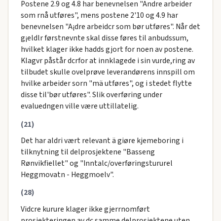
Postene 2.9 og 4.8 har benevnelsen "Andre arbeider
som rnå utføres", mens postene 2'10 og 4.9 har
benevnelsen "A¡dre arbeidcr som bør utføres". Når det
g¡eldlr førstnevnte skal disse føres til anbudssum,
hvilket klager ikke hadds gjort for noen av postene.
Klagvr påstår dcrfor at innklagede i sin vurde,ring av
tilbudet skulle ovelprøve leverandørens innspill om
hvilke arbeider sorn "mä utføres", og i stedet flytte
disse til'bør utføres". Slik overføring under
evaluedngen ville være uttillatelig.
(21)
Det har aldri vært relevant ä giøre kjemeboring i
tilknytning til delprosjektene "Basseng
Rønvikfiellet" og "Inntalc/overføringstururel
Heggmovatn - Heggmoelv".
(28)
Vidcre kurure klager ikke gjerrnomført
prosjekteringen av dc samme delprosjektene uten