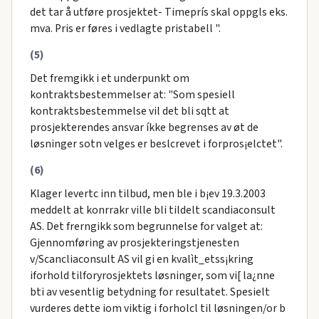
det tar å utføre prosjektet- Timeprís skal oppgls eks.
mva. Pris er føres i vedlagte pristabell ".
(5)
Det fremgikk i et underpunkt om
kontraktsbestemmelser at: "Som spesiell
kontraktsbestemmelse vil det bli sqtt at
prosjekterendes ansvar íkke begrenses av øt de
løsninger sotn velges er beslcrevet i forpros¡elctet".
(6)
Klager levertc inn tilbud, men ble i b¡ev 19.3.2003
meddelt at konrrakr ville bli tildelt scandiaconsult
AS. Det frerngikk som begrunnelse for valget at:
Gjennomføring av prosjekteringstjenesten
v/Scancliaconsult AS vil gi en kvalìt_etss¡kring
iforhold tilforyrosjektets løsninger, som vi[ la¿nne
bti av vesentlig betydning for resultatet. Spesielt
vurderes dette iom viktig i forholcl til løsningen/or b