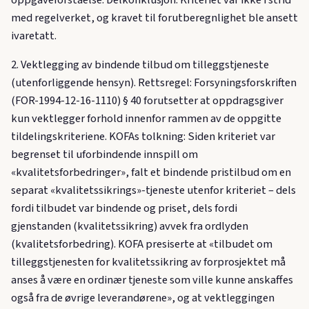
oppgaveforståelse. Delkonklusjon: Kriteriet var ikke i strid
med regelverket, og kravet til forutberegnlighet ble ansett
ivaretatt.
2. Vektlegging av bindende tilbud om tilleggstjeneste
(utenforliggende hensyn). Rettsregel: Forsyningsforskriften
(FOR-1994-12-16-1110) § 40 forutsetter at oppdragsgiver
kun vektlegger forhold innenfor rammen av de oppgitte
tildelingskriteriene. KOFAs tolkning: Siden kriteriet var
begrenset til uforbindende innspill om
«kvalitetsforbedringer», falt et bindende pristilbud om en
separat «kvalitetssikrings»-tjeneste utenfor kriteriet – dels
fordi tilbudet var bindende og priset, dels fordi
gjenstanden (kvalitetssikring) avvek fra ordlyden
(kvalitetsforbedring). KOFA presiserte at «tilbudet om
tilleggstjenesten for kvalitetssikring av forprosjektet må
anses å være en ordinær tjeneste som ville kunne anskaffes
også fra de øvrige leverandørene», og at vektleggingen