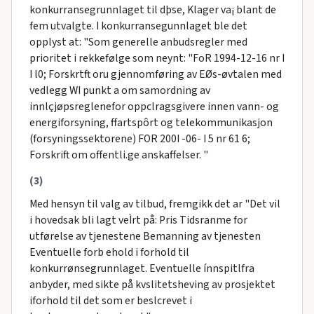
konkurransegrunnlaget til dþse, Klager va¡ blant de
fem utvalgte. I konkurransegunnlaget ble det
opplyst at: "Som generelle anbudsregler med
prioritet i rekkefølge som neynt: "FoR 1994-12-16 nr I
I l0; Forskrtft oru gjennomføring av EØs-øvtalen med
vedlegg WI punkt a om samordning av
innlçjøpsreglenefor oppclragsgivere innen vann- og
energiforsyning, ffartspôrt og telekommunikasjon
(forsyningssektorene) FOR 200I -06- I 5 nr 61 6;
Forskrift om offentli.ge anskaffelser. "
(3)
Med hensyn til valg av tilbud, fremgikk det ar "Det vil
i hovedsak bli lagt veÌrt på: Pris Tidsranme for
utførelse av tjenestene Bemanning av tjenesten
Eventuelle forb ehold i forhold til
konkurrønsegrunnlaget. Eventuelle ínnspitlfra
anbyder, med sikte på kvslitetsheving av prosjektet
iforhold til det som er beslcrevet i