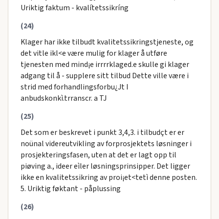
Uriktig faktum - kvalítetssikríng
(24)
Klager har ikke tilbudt kvalitetssikringstjeneste, og
det vitle ikl<e være mulig for klager å utføre
tjenesten med mind¡e irrrrklaged.e skulle gi klager
adgang til å - supplere sitt tilbud Dette ville være i
strid med forhandlingsforbu¿Jt I
anbudskonkì.trranscr. a TJ
(25)
Det som er beskrevet i punkt 3,4,3. i tilbudçt er er
noünal videreutvikling av forprosjektets løsninger i
prosjekteringsfasen, uten at det er lagt opp til
piøving a., ideer eìler løsningsprinsipper. Det ligger
ikke en kvalitetssikring av proi¡et<tetì denne posten.
5. Uriktig føktant - påplussing
(26)