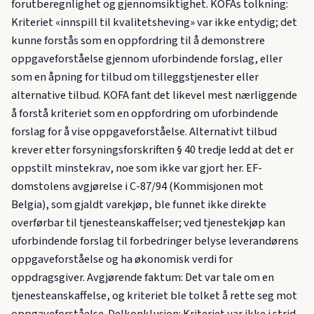
forutberegnlighet og gjennomsiktighet. KOFAs tolkning:
Kriteriet «innspill til kvalitetsheving» var ikke entydig; det
kunne forstås som en oppfordring til å demonstrere
oppgaveforståelse gjennom uforbindende forslag, eller
som en åpning for tilbud om tilleggstjenester eller
alternative tilbud. KOFA fant det likevel mest nærliggende
å forstå kriteriet som en oppfordring om uforbindende
forslag for å vise oppgaveforståelse. Alternativt tilbud
krever etter forsyningsforskriften § 40 tredje ledd at det er
oppstilt minstekrav, noe som ikke var gjort her. EF-
domstolens avgjørelse i C-87/94 (Kommisjonen mot
Belgia), som gjaldt varekjøp, ble funnet ikke direkte
overførbar til tjenesteanskaffelser; ved tjenestekjøp kan
uforbindende forslag til forbedringer belyse leverandørens
oppgaveforståelse og ha økonomisk verdi for
oppdragsgiver. Avgjørende faktum: Det var tale om en
tjenesteanskaffelse, og kriteriet ble tolket å rette seg mot