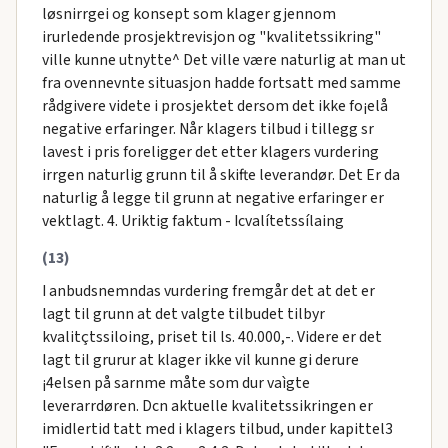
løsnirrgei og konsept som klager gjennom
irurledende prosjektrevisjon og "kvalitetssikring"
ville kunne utnytte^ Det ville være naturlig at man ut
fra ovennevnte situasjon hadde fortsatt med samme
rådgivere videte i prosjektet dersom det ikke fo¡elå
negative erfaringer. Når klagers tilbud i tillegg sr
lavest i pris foreligger det etter klagers vurdering
irrgen naturlig grunn til å skifte leverandør. Det Er da
naturlig å legge til grunn at negative erfaringer er
vektlagt. 4. Uriktig faktum - Icvalítetssílaing
(13)
I anbudsnemndas vurdering fremgår det at det er
lagt til grunn at det valgte tilbudet tilbyr
kvalitçtssiloing, priset til ls. 40.000,-. Videre er det
lagt til grurur at klager ikke vil kunne gi derure
¡4elsen på sarnme måte som dur vaìgte
leverarrdøren. Dcn aktuelle kvalitetssikringen er
imidlertid tatt med i klagers tilbud, under kapittel3