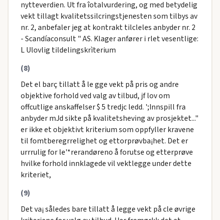
nytteverdien. Ut fra îotalvurdering, og med betydelig
vekt tillagt kvalitetssilcringstjenesten som tilbys av
nr. 2, anbefaler jeg at kontrakt tilcleles anbyder nr. 2
- Scandíaconsult " AS. Klager anfører i rlet vesentlige:
L Ulovlig tildelingskrìterium
(8)
Det el barç tillatt å le gge vekt på pris og andre
objektive forhold ved valg av tilbud, jf lov om
offcutlige anskaffelser $ 5 tredjc ledd. ';Innspill fra
anbyder mJd sikte på kvalitetsheving av prosjektet..."
er ikke et objektivt kriterium som oppfyller kravene
til fomtberegrrelighet og ettorprøvba¡het. Det er
urrrulig for le'*rerandøreno å forutse og etterprøve
hvilke forhold innklagede vil vektlegge under dette
kriteriet,
(9)
Det va¡ således bare tillatt å legge vekt på cle øvrige