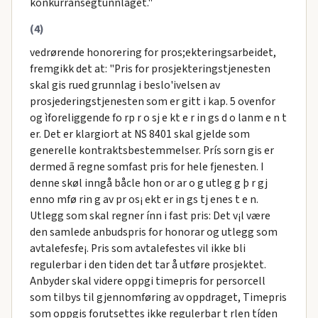
konkurransegtunnlaget."
(4)
vedrørende honorering for pros;ekteringsarbeidet,
fremgikk det at: "Pris for prosjekteringstjenesten
skal gis rued grunnlag i beslo'ivelsen av
prosjederingstjenesten som er gitt i kap. 5 ovenfor
og ìforeliggende fo rp r o sj e kt e r in gs d o lanm e n t
er. Det er klargiort at NS 8401 skal gjelde som
generelle kontraktsbestemmelser. Prís sorn gis er
dermed ã regne somfast pris for hele fjenesten. I
denne skøl inngå båcle hon or ar o g utleg g þ r gj
enno mfø rin g av pr os¡ ekt er in gs tj enes t e n.
Utlegg som skal regner ínn i fast pris: Det v¡l være
den samlede anbudspris for honorar og utlegg som
avtalefesfe¡. Pris som avtalefestes vil ikke bli
regulerbar i den tiden det tar å utføre prosjektet.
Anbyder skal videre oppgi timepris for persorcell
som tilbys til gjennomføring av oppdraget, Timepris
som oppgis forutsettes ikke regulerbar t rlen tíden