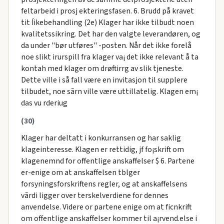
feltarbeid i prosj ekteringsfasen. 6. Brudd på kravet
tit Íikebehandling (2e) Klager har ikke tilbudt noen
kvalitetssikring. Det har den valgte leverandøren, og
da under "bør utføres" -posten. Når det ikke forelå
noe slikt irurspill fra klager va¡ det ikke relevant å ta
kontah med klager om drøftirrg av slik tjeneste.
Dette ville i så fall være en invitasjon til supplere
tilbudet, noe sãrn ville være uttillatelig. Klagen em¡
das vu rderiug
(30)
Klager har deltatt i konkurransen og har saklig
klageinteresse. Klagen er rettidig, jf fo¡skrift om
klagenemnd for offentlige anskaffelser $ 6. Partene
er-enige om at anskaffelsen tblger
forsyningsforskriftens regler, og at anskaffelsens
vãrdi ligger over terskelverdiene for dennes
anvendelse. Videre or partene enige om at ficnkrift
om offentlige anskaffelser kommer til a¡rvend.else i