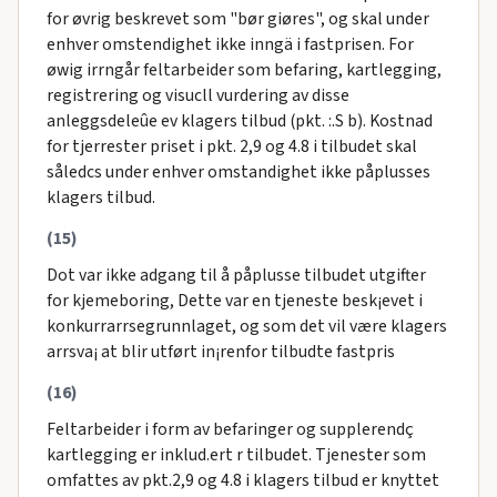
for øvrig beskrevet som "bør giøres", og skal under
enhver omstendighet ikke inngä i fastprisen. For
øwig irrngår feltarbeider som befaring, kartlegging,
registrering og visucll vurdering av disse
anleggsdeleûe ev klagers tilbud (pkt. :.S b). Kostnad
for tjerrester priset i pkt. 2,9 og 4.8 i tilbudet skal
såledcs under enhver omstandighet ikke påplusses
klagers tilbud.
(15)
Dot var ikke adgang til å påplusse tilbudet utgifter
for kjemeboring, Dette var en tjeneste besk¡evet i
konkurrarrsegrunnlaget, og som det vil være klagers
arrsva¡ at blir utført in¡renfor tilbudte fastpris
(16)
Feltarbeider i form av befaringer og supplerendç
kartlegging er inklud.ert r tilbudet. Tjenester som
omfattes av pkt.2,9 og 4.8 i klagers tilbud er knyttet