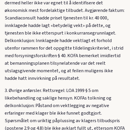
dermed heller ikke var egnet til å identifisere det
økonomisk mest fordelaktige tilbudet. Avgjørende faktum:
Scandiaconsult hadde priset tjenesten til kr. 40 000,
innklagede hadde lagt «betydelig vekt» på dette, og
tjenesten ble ikke etterspurt i konkurransegrunnlaget.
Delkonklusjon: Innklagede hadde vektlagt et forhold
utenfor rammen for det oppgitte tildelingskriteriet, i strid
med forsyningsforskriften § 40. KOFA bemerket imidlertid
at bemanningsplanen tilsynelatende var det reelt
utslagsgivende momentet, og at feilen muligens ikke
hadde hatt innvirkning på resultatet.
3. Øvrige anførsler. Rettsregel: LOA 1999 § 5 om
likebehandling og saklige hensyn. KOFAs tolkning og
delkonklusjon: Påstand om vektlegging av negative
erfaringer med klager ble ikke funnet godtgjort.
Spørsmålet om uriktig påplussing av klagers tilbudspris
(postene 2.9 og 4.8) ble ikke avklart fullt ut, ettersom KOFA