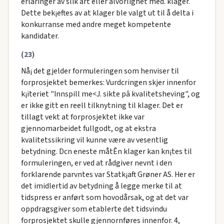
erlaringer av slik art eller alvorlighet med. klager.
Dette bek¡eftes av at klager ble valgt ut til å delta i
konkurranse med andre meget kompetente
kandidater.
(23)
Nå¡ det gjelder formuleringen som henviser til
forprosjektet bemerkes: Vurdcringen skjer innenfor
k¡iteriet "Innspill me<J. sikte pâ kvalitetsheving", og
er ikke gitt en reell tilknytning til klager. Det er
tillagt vekt at forprosjektet ikke var
gjennomarbeidet fullgodt, og at ekstra
kvalitetssikring vil kunne være av vesentlig
betydning. Dcn eneste måtÊn klager kan kn¡tes til
formuleringen, er ved at rådgiver nevnt i den
forklarende parvntes var Statk¡aft Grøner AS. Her er
det imidlertid av betydning å legge merke til at
tidspress er anført som hovodårsak, og at det var
oppdragsgiver som etablerte det tidsvindu
forprosjektet skulle gjennornføres innenfor. 4,