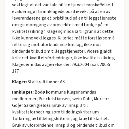
vektlagt at det var tale oûì en tjenesteanskaffelse. I
evalueringør la innklagede positiv vekt på at en av
leverandørene ga et pristilbud på en tilleggstjeneste
om giemomgang av prosjektet med tanlçe på en
kvalitetssikring^ Klagençmnda la tii grunn at dette
ikke kunne vektlegges. K¡ileriet måtte forstås som å
rette seg mot uforbindende forslag, ikke mot
bindende tilbud om tilleggstjenester. Videre gjaldt
kriteriet kvalitetsforbedringer, ikke kvalitetssikrin g.
Klageuemndas avgiørelse den 29.3.2004 i sak 2003i
177
Klager:
Statkraft füøner AS
Innklaget:
Bodø kommune Klagenemndas
medlemmer; Pcr cluistiansen, svein Dahl, Morterr
Go|er Saken gielder: Bruk av innspill til
kvalitetsforbedring som tildelingskriterium.
Tolkrring av tildelingskriterie¡ og krav til klarhet.
Bruk av uforbindende innspill og bindende tilbud om