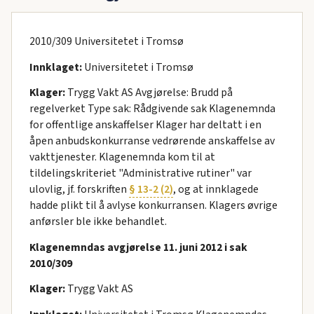
2010/309 Universitetet i Tromsø
Innklaget:
Universitetet i Tromsø
Klager:
Trygg Vakt AS Avgjørelse: Brudd på
regelverket Type sak: Rådgivende sak Klagenemnda
for offentlige anskaffelser Klager har deltatt i en
åpen anbudskonkurranse vedrørende anskaffelse av
vakttjenester. Klagenemnda kom til at
tildelingskriteriet "Administrative rutiner" var
ulovlig, jf. forskriften
§ 13-2 (2)
, og at innklagede
hadde plikt til å avlyse konkurransen. Klagers øvrige
anførsler ble ikke behandlet.
Klagenemndas avgjørelse 11. juni 2012 i sak
2010/309
Klager:
Trygg Vakt AS