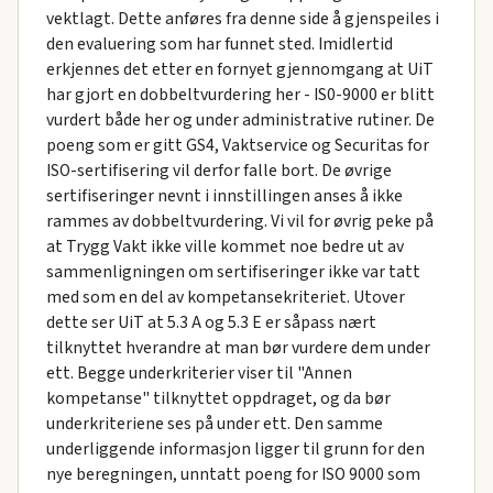
vektlagt. Dette anføres fra denne side å gjenspeiles i
den evaluering som har funnet sted. Imidlertid
erkjennes det etter en fornyet gjennomgang at UiT
har gjort en dobbeltvurdering her - IS0-9000 er blitt
vurdert både her og under administrative rutiner. De
poeng som er gitt GS4, Vaktservice og Securitas for
ISO-sertifisering vil derfor falle bort. De øvrige
sertifiseringer nevnt i innstillingen anses å ikke
rammes av dobbeltvurdering. Vi vil for øvrig peke på
at Trygg Vakt ikke ville kommet noe bedre ut av
sammenligningen om sertifiseringer ikke var tatt
med som en del av kompetansekriteriet. Utover
dette ser UiT at 5.3 A og 5.3 E er såpass nært
tilknyttet hverandre at man bør vurdere dem under
ett. Begge underkriterier viser til "Annen
kompetanse" tilknyttet oppdraget, og da bør
underkriteriene ses på under ett. Den samme
underliggende informasjon ligger til grunn for den
nye beregningen, unntatt poeng for ISO 9000 som