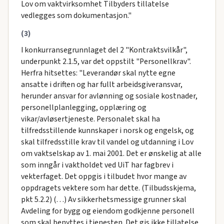
Lov om vaktvirksomhet Tilbyders tillatelse
vedlegges som dokumentasjon."
(3)
I konkurransegrunnlaget del 2 "Kontraktsvilkår",
underpunkt 2.1.5, var det oppstilt "Personellkrav".
Herfra hitsettes: "Leverandør skal nytte egne
ansatte i driften og har fullt arbeidsgiveransvar,
herunder ansvar for avlønning og sosiale kostnader,
personellplanlegging, opplæring og
vikar/avløsertjeneste. Personalet skal ha
tilfredsstillende kunnskaper i norsk og engelsk, og
skal tilfredsstille krav til vandel og utdanning i Lov
om vaktselskap av 1. mai 2001. Det er ønskelig at alle
som inngår i vaktholdet ved UiT har fagbrev i
vekterfaget. Det oppgis i tilbudet hvor mange av
oppdragets vektere som har dette. (Tilbudsskjema,
pkt 5.2.2) (…) Av sikkerhetsmessige grunner skal
Avdeling for bygg og eiendom godkjenne personell
som skal benyttes i tjenesten. Det gis ikke tillatelse