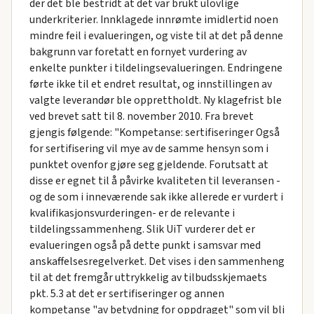
der det ble bestridt at det var brukt ulovlige
underkriterier. Innklagede innrømte imidlertid noen
mindre feil i evalueringen, og viste til at det på denne
bakgrunn var foretatt en fornyet vurdering av
enkelte punkter i tildelingsevalueringen. Endringene
førte ikke til et endret resultat, og innstillingen av
valgte leverandør ble opprettholdt. Ny klagefrist ble
ved brevet satt til 8. november 2010. Fra brevet
gjengis følgende: "Kompetanse: sertifiseringer Også
for sertifisering vil mye av de samme hensyn som i
punktet ovenfor gjøre seg gjeldende. Forutsatt at
disse er egnet til å påvirke kvaliteten til leveransen -
og de som i inneværende sak ikke allerede er vurdert i
kvalifikasjonsvurderingen- er de relevante i
tildelingssammenheng. Slik UiT vurderer det er
evalueringen også på dette punkt i samsvar med
anskaffelsesregelverket. Det vises i den sammenheng
til at det fremgår uttrykkelig av tilbudsskjemaets
pkt. 5.3 at det er sertifiseringer og annen
kompetanse "av betydning for oppdraget" som vil bli