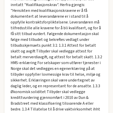
inntatt "Kvalifikasjonskrav". Herfra gjengis:
"Hensikten med kvalifikasjonskravene er å få
dokumentert at leverandørene er i stand til å
oppfylle kontraktsforpliktelsene. Leverandøren må
tilfredsstille alle kravene for å bli kvalifisert, og for å
få sitt tilbud vurdert. Følgende dokumentasjon skal
følge med tilbudet og bekreftes vedlagt under
tilbudsskjemaets punkt 3.1: 1.3.1 Attest for betalt
skatt og avgift Tilbyder skal vedlegge attest for
betalt merverdiavgift, og attest for betalt skatt. 1.3.2
HMS-erklæring For selskaper som utfører tjenester i
Norge skal det vedlegges en egenerklæring på at
tilbyder oppfyller lovmessige krav til helse, miljø og
sikkerhet. Erklæringen skal være undertegnet av
daglig leder, og en representant for de ansatte. 1.3.3
Økonomisk soliditet Tilbyder skal vedlegge
kredittvurdering gjennomført i 2010 av Dun &
Bradstreet med klassifisering tilsvarende A eller
bedre. 1.3.4 Tillatelse til å drive vaktvirksomhet ihht