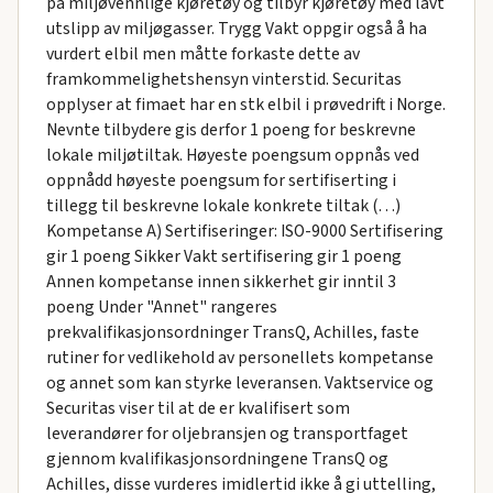
på miljøvennlige kjøretøy og tilbyr kjøretøy med lavt
utslipp av miljøgasser. Trygg Vakt oppgir også å ha
vurdert elbil men måtte forkaste dette av
framkommelighetshensyn vinterstid. Securitas
opplyser at fimaet har en stk elbil i prøvedrift i Norge.
Nevnte tilbydere gis derfor 1 poeng for beskrevne
lokale miljøtiltak. Høyeste poengsum oppnås ved
oppnådd høyeste poengsum for sertifiserting i
tillegg til beskrevne lokale konkrete tiltak (…)
Kompetanse A) Sertifiseringer: ISO-9000 Sertifisering
gir 1 poeng Sikker Vakt sertifisering gir 1 poeng
Annen kompetanse innen sikkerhet gir inntil 3
poeng Under "Annet" rangeres
prekvalifikasjonsordninger TransQ, Achilles, faste
rutiner for vedlikehold av personellets kompetanse
og annet som kan styrke leveransen. Vaktservice og
Securitas viser til at de er kvalifisert som
leverandører for oljebransjen og transportfaget
gjennom kvalifikasjonsordningene TransQ og
Achilles, disse vurderes imidlertid ikke å gi uttelling,