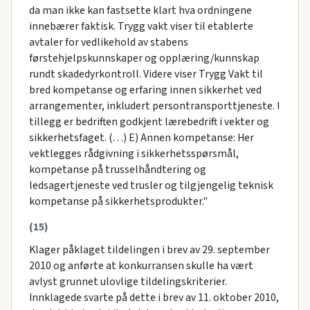
da man ikke kan fastsette klart hva ordningene
innebærer faktisk. Trygg vakt viser til etablerte
avtaler for vedlikehold av stabens
førstehjelpskunnskaper og opplæring/kunnskap
rundt skadedyrkontroll. Videre viser Trygg Vakt til
bred kompetanse og erfaring innen sikkerhet ved
arrangementer, inkludert persontransporttjeneste. I
tillegg er bedriften godkjent lærebedrift i vekter og
sikkerhetsfaget. (…) E) Annen kompetanse: Her
vektlegges rådgivning i sikkerhetsspørsmål,
kompetanse på trusselhåndtering og
ledsagertjeneste ved trusler og tilgjengelig teknisk
kompetanse på sikkerhetsprodukter."
(15)
Klager påklaget tildelingen i brev av 29. september
2010 og anførte at konkurransen skulle ha vært
avlyst grunnet ulovlige tildelingskriterier.
Innklagede svarte på dette i brev av 11. oktober 2010,