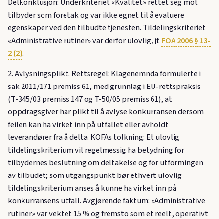
Delkonklusjon: Underkriteriet «Kvalitet» rettet seg mot
tilbyder som foretak og var ikke egnet til å evaluere
egenskaper ved den tilbudte tjenesten. Tildelingskriteriet
«Administrative rutiner» var derfor ulovlig, jf.
FOA 2006 § 13-
2 (2)
.
2. Avlysningsplikt. Rettsregel: Klagenemnda formulerte i
sak 2011/171 premiss 61, med grunnlag i EU-rettspraksis
(T-345/03 premiss 147 og T-50/05 premiss 61), at
oppdragsgiver har plikt til å avlyse konkurransen dersom
feilen kan ha virket inn på utfallet eller avholdt
leverandører fra å delta. KOFAs tolkning: Et ulovlig
tildelingskriterium vil regelmessig ha betydning for
tilbydernes beslutning om deltakelse og for utformingen
av tilbudet; som utgangspunkt bør ethvert ulovlig
tildelingskriterium anses å kunne ha virket inn på
konkurransens utfall. Avgjørende faktum: «Administrative
rutiner» var vektet 15 % og fremsto som et reelt, operativt