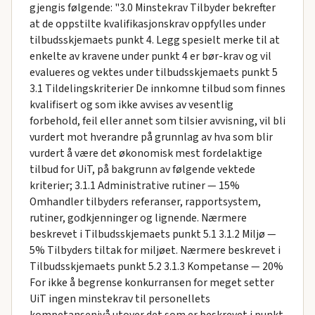
gjengis følgende: "3.0 Minstekrav Tilbyder bekrefter
at de oppstilte kvalifikasjonskrav oppfylles under
tilbudsskjemaets punkt 4. Legg spesielt merke til at
enkelte av kravene under punkt 4 er bør-krav og vil
evalueres og vektes under tilbudsskjemaets punkt 5
3.1 Tildelingskriterier De innkomne tilbud som finnes
kvalifisert og som ikke avvises av vesentlig
forbehold, feil eller annet som tilsier avvisning, vil bli
vurdert mot hverandre på grunnlag av hva som blir
vurdert å være det økonomisk mest fordelaktige
tilbud for UiT, på bakgrunn av følgende vektede
kriterier; 3.1.1 Administrative rutiner — 15%
Omhandler tilbyders referanser, rapportsystem,
rutiner, godkjenninger og lignende. Nærmere
beskrevet i Tilbudsskjemaets punkt 5.1 3.1.2 Miljø —
5% Tilbyders tiltak for miljøet. Nærmere beskrevet i
Tilbudsskjemaets punkt 5.2 3.1.3 Kompetanse — 20%
For ikke å begrense konkurransen for meget setter
UiT ingen minstekrav til personellets