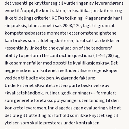
det vesentlige knytter seg til vurderingen av leverandørens
evne til å oppfylle kontrakten, er kvalifikasjonskriterier og
ikke tildelingskriterier. KOFAs tolkning: Klagenemnda har i
sin praksis, blant annet i sak 2008/120, lagt til grunn at
kompetansebaserte momenter etter omstendighetene
kan brukes som tildelingskriterier, forutsatt at de ikke er
«essentially linked to the evaluation of the tenderers'
ability to perform the contract in question» (T-461/08) og
ikke sammenfaller med oppstilte kvalifikasjonskrav. Det
avgjørende er om kriteriet reelt identifiserer egenskaper
ved den tilbudte ytelsen. Avgjørende faktum:
Underkriteriet «Kvalitet» etterspurte beskrivelse av
«kvalitetshåndbok, rutiner, godkjenninger» – formulert
som generelle foretaksopplysninger uten binding til den
konkrete leveransen. Innklagedes egen evaluering viste at
det ble gitt uttelling for forhold som ikke knyttet seg til
ytelsen som skulle presteres under kontrakten.