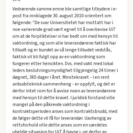
Vedrørende samme emne ble samtlige tilbydere i e-
post fra innklagede 30. august 2010 orientert om
følgende: "De svar Universitetet har mottatt har i
noe varierende grad vært egnet til å overbevise UiT
om at de forpliktelser vi har bedt om med hensyn til
vaktordning, og som alle leverandørene faktisk har
tilbudt og er bundet av så lenge tilbudet vedstås,
faktisk vil bli fulgt opp av en vaktordning som
fungerer etter hensikten. Dvs. med vakt med lokal
leders beslutningsmyndighet tilgjengelig 24 timer i
døgnet, 365 dager i året. Minstekravet - i en rent
anbudsteknisk sammenheng - er oppfylt, og det er
derfor intet rom for å avvise noen av leverandørene
med hensyn til dette kravet. I juridisk forstand ville
mangel på den påkrevde vaktordning i
kontraktsperioden anses som kontraktsbrudd, med
de følger dette vil få for leverandør. Uavhengig av
rettsforhold ville dette anses som en særdeles
uheldig situasjon for UiT å havne i, og derfor av