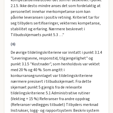
kompetansenivå utover det som er beskrevet i punkt
2.1.5. Ikke desto mindre anses det som fordelaktig at
personellet innehar merkompetanse som kan
påvirke leveransen i positiv retning. Kriteriet tar for
seg tilbyders sertifiseringer, vekternes kompetanse,
stabilitet og erfaring. Nærmere beskrevet i
Tilbudsskjemaets punkt 5.3 …"
(6)
De øvrige tildelingskriteriene var inntatt i punkt 3.1.4
"Leveringsevne, responstid, tilgjengelighet" og
punkt 3.1.5 "Kostnader", som henholdsvis var vektet
med 20 % og 40 %. Som angitt i
konkurransegrunnlaget var tildelingskriteriene
nærmere presisert i tilbudsskjemaet. Fra dette
skjemaet punkt 5 gjengis fra de relevante
tildelingskriteriene: 5.1 Administrative rutiner
(Vekting = 15 %) Referanser fra andre oppdrag
(Referanser vedlegges tilbudet) Tilbyders merknad
Instrukser, logg- og rapportsystem: Beskriv system