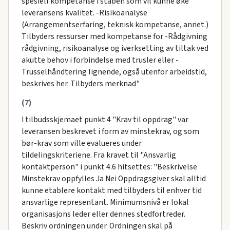
spesiell kompetanse i staben som vil kunne øke
leveransens kvalitet. -Risikoanalyse
(Arrangementserfaring, teknisk kompetanse, annet.)
Tilbyders ressurser med kompetanse for -Rådgivning
rådgivning, risikoanalyse og iverksetting av tiltak ved
akutte behov i forbindelse med trusler eller -
Trusselhåndtering lignende, også utenfor arbeidstid,
beskrives her. Tilbyders merknad"
(7)
I tilbudsskjemaet punkt 4 "Krav til oppdrag" var
leveransen beskrevet i form av minstekrav, og som
bør-krav som ville evalueres under
tildelingskriteriene. Fra kravet til "Ansvarlig
kontaktperson" i punkt 4.6 hitsettes: "Beskrivelse
Minstekrav oppfylles Ja Nei Oppdragsgiver skal alltid
kunne etablere kontakt med tilbyders til enhver tid
ansvarlige representant. Minimumsnivå er lokal
organisasjons leder eller dennes stedfortreder.
Beskriv ordningen under. Ordningen skal på