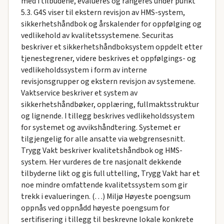
med i tilbudene, evalueres og rangeres under punkt
5.3. G4S viser til ekstern revisjon av HMS-system,
sikkerhetshåndbok og årskalender for oppfølging og
vedlikehold av kvalitetssystemene. Securitas
beskriver et sikkerhetshåndboksystem oppdelt etter
tjenestegrener, videre beskrives et oppfølgings- og
vedlikeholdssystem i form av interne
revisjonsgrupper og ekstern revisjon av systemene.
Vaktservice beskriver et system av
sikkerhetshåndbøker, opplæring, fullmaktsstruktur
og lignende. I tillegg beskrives vedlikeholdssystem
for systemet og avvikshåndtering. Systemet er
tilgjengelig for alle ansatte via webgrensesnitt.
Trygg Vakt beskriver kvalitetshåndbok og HMS-
system. Her vurderes de tre nasjonalt dekkende
tilbyderne likt og gis full uttelling, Trygg Vakt har et
noe mindre omfattende kvalitetssystem som gir
trekk i evalueringen. (…) Miljø Høyeste poengsum
oppnås ved oppnådd høyeste poengsum for
sertifisering i tillegg til beskrevne lokale konkrete