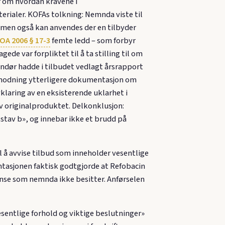
r om hvordan kravene i
erialer. KOFAs tolkning: Nemnda viste til
, men også kan anvendes der en tilbyder
OA 2006 § 17-3
femte ledd – som forbyr
de var forpliktet til å ta stilling til om
ndør hadde i tilbudet vedlagt årsrapport
 anmodning ytterligere dokumentasjon om
aring av en eksisterende uklarhet i
av originalproduktet. Delkonklusjon:
tav b», og innebar ikke et brudd på
l å avvise tilbud som inneholder vesentlige
ntasjonen faktisk godtgjorde at Refobacin
anse som nemnda ikke besitter. Anførselen
esentlige forhold og viktige beslutninger»