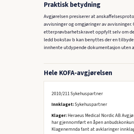
Praktisk betydning
Avgjørelsen presiserer at anskaffelsesprot
avvisninger og omgjøringer av avvisninger. 
etterprøvbarhetskravet oppfylt selv om de 
ledd bokstav b kan benyttes der en tilbyde
innhente utdypende dokumentasjon uten at 
Hele KOFA-avgjørelsen
2010/211 Sykehuspartner
Innklaget:
Sykehuspartner
Klager:
Heraeus Medical Nordic AB Avgjør
har gjennomført en åpen anbudskonkurra
Klagenemnda fant at avklaringer innklage