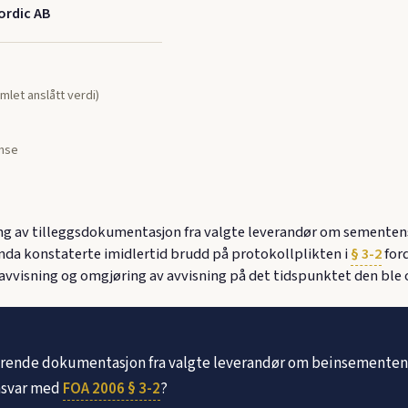
ordic AB
mlet anslått verdi)
nse
g av tilleggsdokumentasjon fra valgte leverandør om sementens 
da konstaterte imidlertid brudd på protokollplikten i
§ 3-2
ford
vvisning og omgjøring av avvisning på det tidspunktet den ble 
erende dokumentasjon fra valgte leverandør om beinsementens 
amsvar med
FOA 2006 § 3-2
?