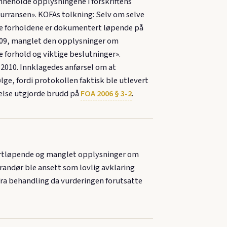
inneholde opplysningene i forskriftens
kurransen». KOFAs tolkning: Selv om selve
tlige forholdene er dokumentert løpende på
2009, manglet den opplysninger om
 forhold og viktige beslutninger».
 2010. Innklagedes anførsel om at
lge, fordi protokollen faktisk ble utlevert
telse utgjorde brudd på
FOA 2006 § 3-2
.
fortløpende og manglet opplysninger om
randør ble ansett som lovlig avklaring
 fra behandling da vurderingen forutsatte