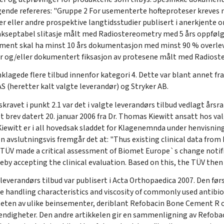
ølgende refereres: "Gruppe 2 For usementerte hofteproteser kreve
er eller andre prospektive langtidsstudier publisert i anerkjente o
kseptabel slitasje målt med Radiostereometry med 5 års oppfølgi
ment skal ha minst 10 års dokumentasjon med minst 90 % overlevel
er og/eller dokumentert fiksasjon av protesene målt med Radioste
klagede flere tilbud innenfor kategori 4. Dette var blant annet fr
AS (heretter kalt valgte leverandør) og Stryker AB.
ravet i punkt 2.1 var det i valgte leverandørs tilbud vedlagt årsr
et brev datert 20. januar 2006 fra Dr. Thomas Kiewitt ansatt hos v
 Kiewitt er i all hovedsak sladdet for Klagenemnda under henvisning
vslutningsvis fremgår det at: "Thus existing clinical data from R
ÜV made a critical assessment of Biomet Europe`s change notifi
ereby accepting the clinical evaluation. Based on this, the TÜV then
leverandørs tilbud var publisert i Acta Orthopaedica 2007. Den førs
the handling characteristics and viscosity of commonly used antib
teten av ulike beinsementer, deriblant Refobacin Bone Cement R 
endigheter. Den andre artikkelen gir en sammenligning av Refob