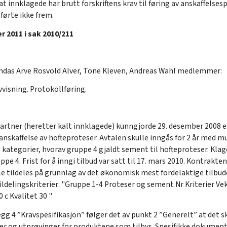
 innklagede har brutt forskriftens krav til føring av anskaffelsespr
 førte ikke frem.
 2011 i sak 2010/211
das Arve Rosvold Alver, Tone Kleven, Andreas Wahl medlemmer:
visning. Protokollføring.
artner (heretter kalt innklagede) kunngjorde 29. desember 2008 
skaffelse av hofteproteser. Avtalen skulle inngås for 2 år med muli
s kategorier, hvorav gruppe 4 gjaldt sement til hofteproteser. Kl
pe 4. Frist for å inngi tilbud var satt til 17. mars 2010. Kontrakt
lle tildeles på grunnlag av det økonomisk mest fordelaktige tilbu
tildelingskriterier: "Gruppe 1-4 Proteser og sement Nr Kriterier Vek
c Kvalitet 30 "
gg 4 ”Kravspesifikasjon” følger det av punkt 2 ”Generelt” at det
dier og utprøvinger for produktene som tilbys. Spesifikke dokument