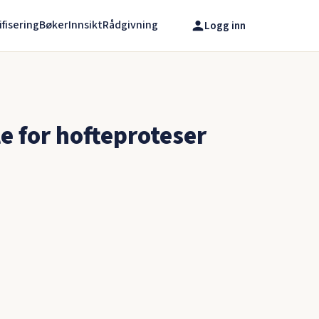
ifisering
Bøker
Innsikt
Rådgivning
Logg inn
 for hofteproteser