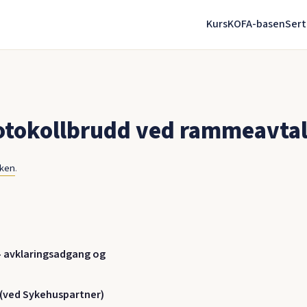
Kurs
KOFA-basen
Sert
tokollbrudd ved rammeavtale
nken
.
 – avklaringsadgang og
 (ved Sykehuspartner)