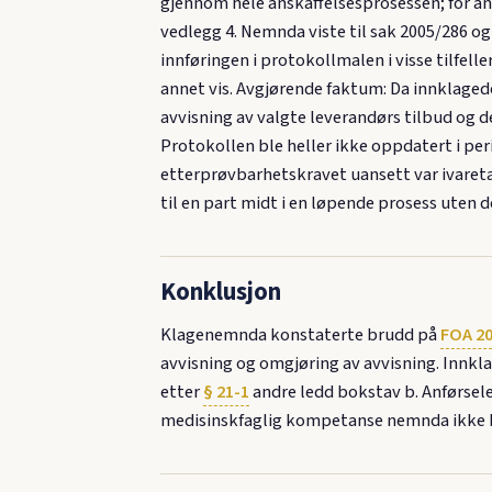
gjennom hele anskaffelsesprosessen; for ans
vedlegg 4. Nemnda viste til sak 2005/286 o
innføringen i protokollmalen i visse tilfell
annet vis. Avgjørende faktum: Da innklage
avvisning av valgte leverandørs tilbud og 
Protokollen ble heller ikke oppdatert i per
etterprøvbarhetskravet uansett var ivaretat
til en part midt i en løpende prosess ute
Konklusjon
Klagenemnda konstaterte brudd på
FOA 20
avvisning og omgjøring av avvisning. Innkl
etter
§ 21-1
andre ledd bokstav b. Anførsele
medisinskfaglig kompetanse nemnda ikke b