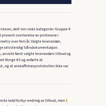
ser, delt inn i seks kategorier. Gruppe 4
0 prosent overlevelse av protesene i
metry over fem år. Valgte leverandør,
ge selvstendig tiårsdokumentasjon.
avviste først valgte leverandørs tilbud og
met Norge AS og anførte at
t, og at anskaffelsesprotokollen ikke var
ørste ledd forbyr endring av tilbud, men
§