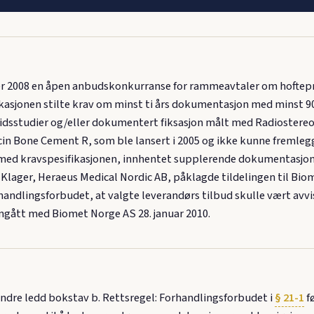
 2008 en åpen anbudskonkurranse for rammeavtaler om hofteprote
ikasjonen stilte krav om minst ti års dokumentasjon med minst 9
gtidsstudier og/eller dokumentert fiksasjon målt med Radiostereo
n Bone Cement R, som ble lansert i 2005 og ikke kunne fremleg
 med kravspesifikasjonen, innhentet supplerende dokumentasjon, 
 Klager, Heraeus Medical Nordic AB, påklagde tildelingen til Bio
andlingsforbudet, at valgte leverandørs tilbud skulle vært avvis
nngått med Biomet Norge AS 28. januar 2010.
ndre ledd bokstav b. Rettsregel: Forhandlingsforbudet i
§ 21-1
f