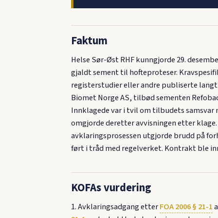
Faktum
Helse Sør-Øst RHF kunngjorde 29. desember
gjaldt sement til hofteproteser. Kravspesif
registerstudier eller andre publiserte lan
Biomet Norge AS, tilbød sementen Refobaci
Innklagede var i tvil om tilbudets samsvar
omgjorde deretter avvisningen etter klage.
avklaringsprosessen utgjorde brudd på forh
ført i tråd med regelverket. Kontrakt ble i
KOFAs vurdering
1. Avklaringsadgang etter
FOA 2006 § 21-1
a