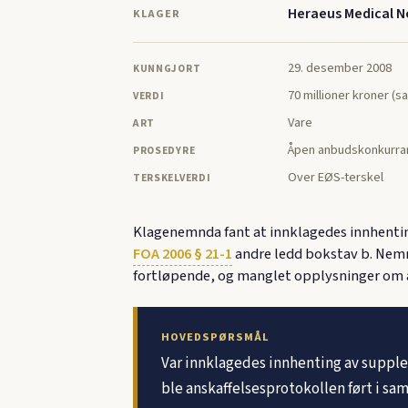
Heraeus Medical N
KLAGER
29. desember 2008
KUNNGJORT
70 millioner kroner (sa
VERDI
Vare
ART
Åpen anbudskonkurra
PROSEDYRE
Over EØS-terskel
TERSKELVERDI
Klagenemnda fant at innklagedes innhentin
FOA 2006 § 21-1
andre ledd bokstav b. Nemn
fortløpende, og manglet opplysninger om a
HOVEDSPØRSMÅL
Var innklagedes innhenting av suppl
ble anskaffelsesprotokollen ført i s