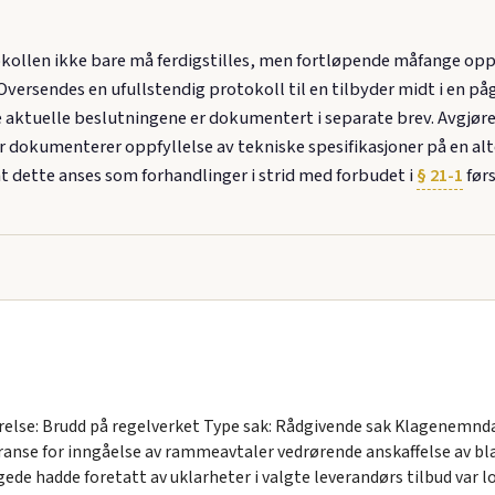
okollen ikke bare må ferdigstilles, men fortløpende måfange opp
Oversendes en ufullstendig protokoll til en tilbyder midt i en p
aktuelle beslutningene er dokumentert i separate brev. Avgjøre
r dokumenterer oppfyllelse av tekniske spesifikasjoner på en alt
dette anses som forhandlinger i strid med forbudet i
§ 21-1
førs
else: Brudd på regelverket Type sak: Rådgivende sak Klagenemnda 
nse for inngåelse av rammeavtaler vedrørende anskaffelse av bla
de hadde foretatt av uklarheter i valgte leverandørs tilbud var lo