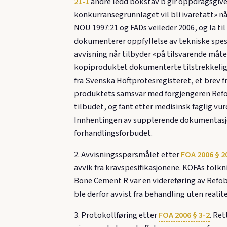
21-1
andre ledd bokstav b gir oppdragsgive
konkurransegrunnlaget vil bli ivaretatt» nå
NOU 1997:21 og FADs veileder 2006, og la ti
dokumenterer oppfyllelse av tekniske spesi
avvisning når tilbyder «på tilsvarende måte»
kopiproduktet dokumenterte tilstrekkelig 
fra Svenska Höftprotesregisteret, et brev 
produktets samsvar med forgjengeren Refob
tilbudet, og fant etter medisinsk faglig vu
Innhentingen av supplerende dokumentasjon
forhandlingsforbudet.
2. Avvisningsspørsmålet etter
FOA 2006 § 2
avvik fra kravspesifikasjonene. KOFAs tol
Bone Cement R var en videreføring av Refob
ble derfor avvist fra behandling uten realit
3. Protokollføring etter
FOA 2006 § 3-2
. Re