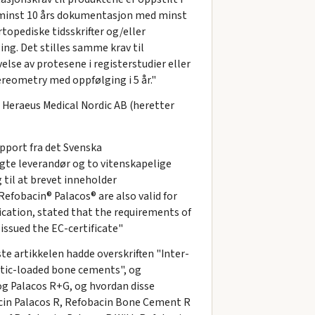
s minst 10 års dokumentasjon med minst
rtopediske tidsskrifter og/eller
ng. Det stilles samme krav til
se av protesene i registerstudier eller
reometry med oppfølging i 5 år."
a Heraeus Medical Nordic AB (heretter
apport fra det Svenska
algte leverandør og to vitenskapelige
 til at brevet inneholder
efobacin® Palacos® are also valid for
cation, stated that the requirements of
 issued the EC-certificate"
te artikkelen hadde overskriften "Inter-
iotic-loaded bone cements", og
og Palacos R+G, og hvordan disse
acin Palacos R, Refobacin Bone Cement R