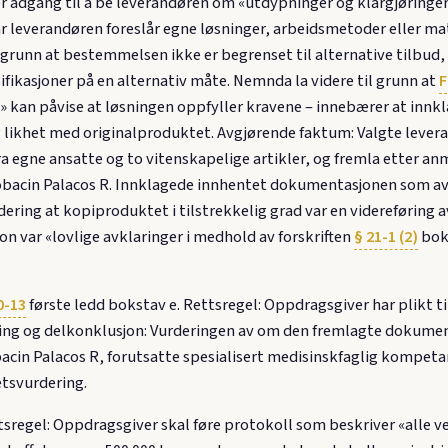
r adgang til å be leverandøren om «utdypninger og klargjøringe
r leverandøren foreslår egne løsninger, arbeidsmetoder eller mat
l grunn at bestemmelsen ikke er begrenset til alternative tilbud
fikasjoner på en alternativ måte. Nemnda la videre til grunn at
F
 kan påvise at løsningen oppfyller kravene – innebærer at innklage
likhet med originalproduktet. Avgjørende faktum: Valgte levera
fra egne ansatte og to vitenskapelige artikler, og fremla etter
acin Palacos R. Innklagede innhentet dokumentasjonen som avkl
rdering at kopiproduktet i tilstrekkelig grad var en videreføring 
 var «lovlige avklaringer i medhold av forskriften
§ 21-1 (2)
boks
0-13
første ledd bokstav e. Rettsregel: Oppdragsgiver har plikt ti
kning og delkonklusjon: Vurderingen av om den fremlagte dokume
acin Palacos R, forutsatte spesialisert medisinskfaglig kompet
etsvurdering.
ttsregel: Oppdragsgiver skal føre protokoll som beskriver «alle v