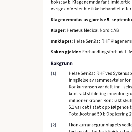
bokstav b. Klagenemnda fant imidlertid at
øvrige anførsler ble ikke behandlet eller
Klagenemndas avgjørelse 5. september
Klager:
Heraeus Medical Nordic AB
Innklaget:
Helse Sør Øst RHF Klagenemn
Saken gjelder:
Forhandlingsforbudet. Av
Bakgrunn
(1)
Helse Sør Øst RHF ved Sykehusp
inngåelse av rammeavtaler for an
Konkurransen var delt inn i sek
kontraktstildeling innenfor grup
millioner kroner. Kontrakt sku
5.1 var det listet opp følgende 
Totalkostnad 50 b Opplæring 20 
(2)
I konkurransegrunnlagets vedle
testresultater fra kliniske stu