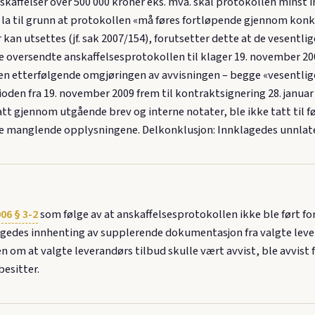
kaffelser over 500 000 kroner eks. mva. skal protokollen minst 
g la til grunn at protokollen «må føres fortløpende gjennom kon
er kan utsettes (jf. sak 2007/154), forutsetter dette at de vesen
de oversendte anskaffelsesprotokollen til klager 19. november 
den etterfølgende omgjøringen av avvisningen – begge «vesentlige
ioden fra 19. november 2009 frem til kontraktsignering 28. januar
t gjennom utgående brev og interne notater, ble ikke tatt til fø
n de manglende opplysningene. Delkonklusjon: Innklagedes unnla
06 § 3-2
som følge av at anskaffelsesprotokollen ikke ble ført 
agedes innhenting av supplerende dokumentasjon fra valgte leve
n om at valgte leverandørs tilbud skulle vært avvist, ble avvist
esitter.