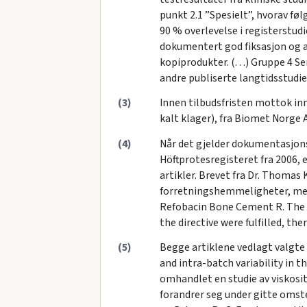
punkt 2.1 ”Spesielt”, hvorav f
90 % overlevelse i registerstudi
dokumentert god fiksasjon og a
kopiprodukter. (…) Gruppe 4 Se
andre publiserte langtidsstudi
(3)
Innen tilbudsfristen mottok inn
kalt klager), fra Biomet Norge 
(4)
Når det gjelder dokumentasjonsk
Höftprotesregisteret fra 2006, 
artikler. Brevet fra Dr. Thomas
forretningshemmeligheter, men a
Refobacin Bone Cement R. The T
the directive were fulfilled, th
(5)
Begge artiklene vedlagt valgte 
and intra-batch variability in 
omhandlet en studie av viskosi
forandrer seg under gitte omst