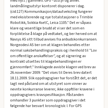
med nytt / gammelt GPS - utstyr og annet
landmålingsutstyr kontoret disponerer i dag.
(cid:127) Kommunikasjon/datautveksling fungerer
med eksisterende og nye totalstasjoner o Trimble
Robotikk, Sokkia 4setC, Leica 1105." Det er såpass
klare og vesentlige brudd at vi ser det som en
forpliktelse å klage på vedtaket, og ber herved om at
Navsys AS sitt tilbud avvises fra anbudskonkurransen.
Norgeodesi AS ber om at klagen behandles etter
normal saksbehandlingspraksis og i henhold til "Lov
om offentlige anskaffelser", og at signering av
kontrakt utsettes til klagebehandlingen er
gjennomført." Innklagede avviste klagen ved brev av
26.november 2009: "Det vises til Deres brev datert
18.11.2009. Slik oppdragsgiver har forstått det, er det
lagt ned påstand om at utstyret som vinner av
nevnte konkurranse leverer, ikke oppftller kravene i
oppdragsgivers kravspesifikasjon. Påstanden
omhandler 3 punkter som oppdragsgiver i det
følgende har besvart kronologisk: I. For GPS