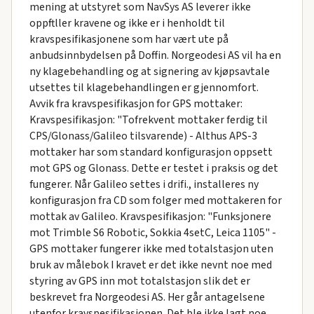
mening at utstyret som NavSys AS leverer ikke
oppftller kravene og ikke er i henholdt til
kravspesifikasjonene som har vært ute på
anbudsinnbydelsen på Doffin. Norgeodesi AS vil ha en
ny klagebehandling og at signering av kjøpsavtale
utsettes til klagebehandlingen er gjennomfort.
Avvik fra kravspesifikasjon for GPS mottaker:
Kravspesifikasjon: "Tofrekvent mottaker ferdig til
CPS/Glonass/Galileo tilsvarende) - Althus APS-3
mottaker har som standard konfigurasjon oppsett
mot GPS og Glonass. Dette er testet i praksis og det
fungerer. Når Galileo settes i drifi., installeres ny
konfigurasjon fra CD som folger med mottakeren for
mottak av Galileo. Kravspesifikasjon: "Funksjonere
mot Trimble S6 Robotic, Sokkia 4setC, Leica 1105" -
GPS mottaker fungerer ikke med totalstasjon uten
bruk av målebok I kravet er det ikke nevnt noe med
styring av GPS inn mot totalstasjon slik det er
beskrevet fra Norgeodesi AS. Her går antagelsene
utenfor kravspesifikasjonen. Det ble ikke lagt noe