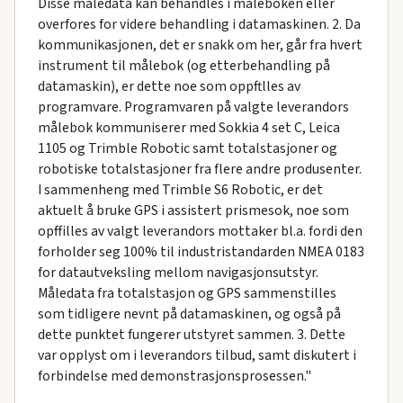
Disse måledata kan behandles i måleboken eller
overfores for videre behandling i datamaskinen. 2. Da
kommunikasjonen, det er snakk om her, går fra hvert
instrument til målebok (og etterbehandling på
datamaskin), er dette noe som oppftlles av
programvare. Programvaren på valgte leverandors
målebok kommuniserer med Sokkia 4 set C, Leica
1105 og Trimble Robotic samt totalstasjoner og
robotiske totalstasjoner fra flere andre produsenter.
I sammenheng med Trimble S6 Robotic, er det
aktuelt å bruke GPS i assistert prismesok, noe som
opffilles av valgt leverandors mottaker bl.a. fordi den
forholder seg 100% til industristandarden NMEA 0183
for datautveksling mellom navigasjonsutstyr.
Måledata fra totalstasjon og GPS sammenstilles
som tidligere nevnt på datamaskinen, og også på
dette punktet fungerer utstyret sammen. 3. Dette
var opplyst om i leverandors tilbud, samt diskutert i
forbindelse med demonstrasjonsprosessen."