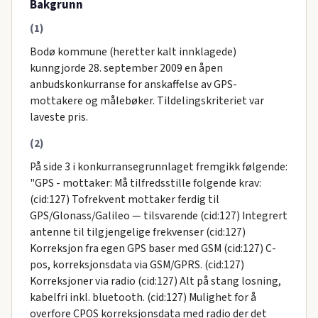
Bakgrunn
(1)
Bodø kommune (heretter kalt innklagede)
kunngjorde 28. september 2009 en åpen
anbudskonkurranse for anskaffelse av GPS-
mottakere og målebøker. Tildelingskriteriet var
laveste pris.
(2)
På side 3 i konkurransegrunnlaget fremgikk følgende:
"GPS - mottaker: Må tilfredsstille folgende krav:
(cid:127) Tofrekvent mottaker ferdig til
GPS/Glonass/Galileo — tilsvarende (cid:127) Integrert
antenne til tilgjengelige frekvenser (cid:127)
Korreksjon fra egen GPS baser med GSM (cid:127) C-
pos, korreksjonsdata via GSM/GPRS. (cid:127)
Korreksjoner via radio (cid:127) Alt på stang losning,
kabelfri inkl. bluetooth. (cid:127) Mulighet for å
overfore CPOS korreksjonsdata med radio der det