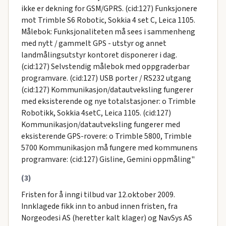
ikke er dekning for GSM/GPRS. (cid:127) Funksjonere
mot Trimble S6 Robotic, Sokkia 4 set C, Leica 1105.
Målebok: Funksjonaliteten må sees i sammenheng
med nytt / gammelt GPS - utstyr og annet
landmålingsutstyr kontoret disponerer i dag.
(cid:127) Selvstendig målebok med oppgraderbar
programvare. (cid:127) USB porter / RS232 utgang
(cid:127) Kommunikasjon/datautveksling fungerer
med eksisterende og nye totalstasjoner: o Trimble
Robotikk, Sokkia 4setC, Leica 1105. (cid:127)
Kommunikasjon/datautveksling fungerer med
eksisterende GPS-rovere: o Trimble 5800, Trimble
5700 Kommunikasjon må fungere med kommunens
programvare: (cid:127) Gisline, Gemini oppmåling"
(3)
Fristen for å inngi tilbud var 12.oktober 2009.
Innklagede fikk inn to anbud innen fristen, fra
Norgeodesi AS (heretter kalt klager) og NavSys AS