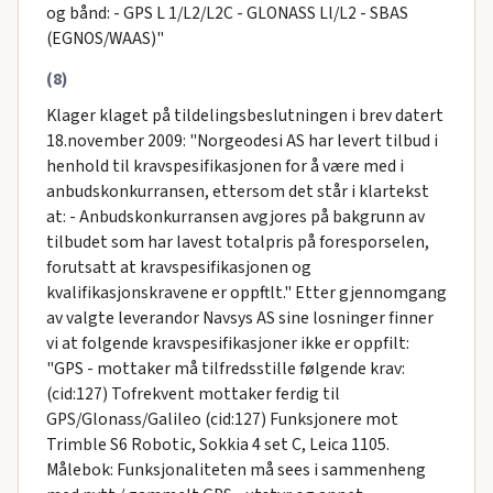
og bånd: - GPS L 1/L2/L2C - GLONASS Ll/L2 - SBAS
(EGNOS/WAAS)"
(8)
Klager klaget på tildelingsbeslutningen i brev datert
18.november 2009: "Norgeodesi AS har levert tilbud i
henhold til kravspesifikasjonen for å være med i
anbudskonkurransen, ettersom det står i klartekst
at: - Anbudskonkurransen avgjores på bakgrunn av
tilbudet som har lavest totalpris på foresporselen,
forutsatt at kravspesifikasjonen og
kvalifikasjonskravene er oppftlt." Etter gjennomgang
av valgte leverandor Navsys AS sine losninger finner
vi at folgende kravspesifikasjoner ikke er oppfilt:
"GPS - mottaker må tilfredsstille følgende krav:
(cid:127) Tofrekvent mottaker ferdig til
GPS/Glonass/Galileo (cid:127) Funksjonere mot
Trimble S6 Robotic, Sokkia 4 set C, Leica 1105.
Målebok: Funksjonaliteten må sees i sammenheng