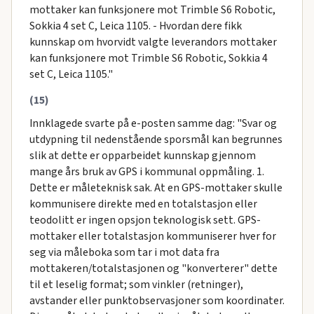
mottaker kan funksjonere mot Trimble S6 Robotic,
Sokkia 4 set C, Leica 1105. - Hvordan dere fikk
kunnskap om hvorvidt valgte leverandors mottaker
kan funksjonere mot Trimble S6 Robotic, Sokkia 4
set C, Leica 1105."
(15)
Innklagede svarte på e-posten samme dag: "Svar og
utdypning til nedenstående sporsmål kan begrunnes
slik at dette er opparbeidet kunnskap gjennom
mange års bruk av GPS i kommunal oppmåling. 1.
Dette er måleteknisk sak. At en GPS-mottaker skulle
kommunisere direkte med en totalstasjon eller
teodolitt er ingen opsjon teknologisk sett. GPS-
mottaker eller totalstasjon kommuniserer hver for
seg via måleboka som tar i mot data fra
mottakeren/totalstasjonen og "konverterer" dette
til et leselig format; som vinkler (retninger),
avstander eller punktobservasjoner som koordinater.