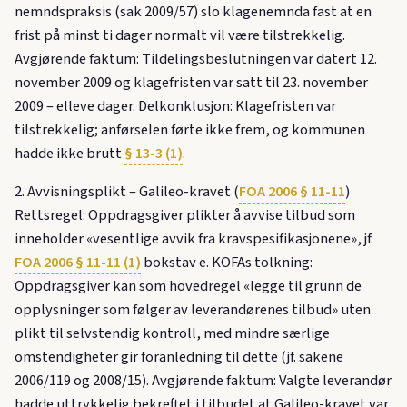
nemndspraksis (sak 2009/57) slo klagenemnda fast at en
frist på minst ti dager normalt vil være tilstrekkelig.
Avgjørende faktum: Tildelingsbeslutningen var datert 12.
november 2009 og klagefristen var satt til 23. november
2009 – elleve dager. Delkonklusjon: Klagefristen var
tilstrekkelig; anførselen førte ikke frem, og kommunen
hadde ikke brutt
§ 13-3 (1)
.
2. Avvisningsplikt – Galileo-kravet (
FOA 2006 § 11-11
)
Rettsregel: Oppdragsgiver plikter å avvise tilbud som
inneholder «vesentlige avvik fra kravspesifikasjonene», jf.
FOA 2006 § 11-11 (1)
bokstav e. KOFAs tolkning:
Oppdragsgiver kan som hovedregel «legge til grunn de
opplysninger som følger av leverandørenes tilbud» uten
plikt til selvstendig kontroll, med mindre særlige
omstendigheter gir foranledning til dette (jf. sakene
2006/119 og 2008/15). Avgjørende faktum: Valgte leverandør
hadde uttrykkelig bekreftet i tilbudet at Galileo-kravet var