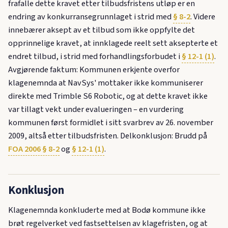
frafalle dette kravet etter tilbudsfristens utløp er en
endring av konkurransegrunnlaget i strid med
§ 8-2
. Videre
innebærer aksept av et tilbud som ikke oppfylte det
opprinnelige kravet, at innklagede reelt sett aksepterte et
endret tilbud, i strid med forhandlingsforbudet i
§ 12-1 (1)
.
Avgjørende faktum: Kommunen erkjente overfor
klagenemnda at NavSys' mottaker ikke kommuniserer
direkte med Trimble S6 Robotic, og at dette kravet ikke
var tillagt vekt under evalueringen – en vurdering
kommunen først formidlet i sitt svarbrev av 26. november
2009, altså etter tilbudsfristen. Delkonklusjon: Brudd på
FOA 2006 § 8-2
og
§ 12-1 (1)
.
Konklusjon
Klagenemnda konkluderte med at Bodø kommune ikke
brøt regelverket ved fastsettelsen av klagefristen, og at