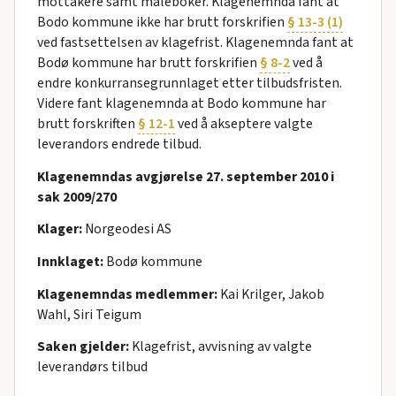
mottakere samt måleboker. Klagenemnda fant at
Bodo kommune ikke har brutt forskrifien
§ 13-3 (1)
ved fastsettelsen av klagefrist. Klagenemnda fant at
Bodø kommune har brutt forskrifien
§ 8-2
ved å
endre konkurransegrunnlaget etter tilbudsfristen.
Videre fant klagenemnda at Bodo kommune har
brutt forskriften
§ 12-1
ved å akseptere valgte
leverandors endrede tilbud.
Klagenemndas avgjørelse 27. september 2010 i
sak 2009/270
Klager:
Norgeodesi AS
Innklaget:
Bodø kommune
Klagenemndas medlemmer:
Kai Krilger, Jakob
Wahl, Siri Teigum
Saken gjelder:
Klagefrist, avvisning av valgte
leverandørs tilbud