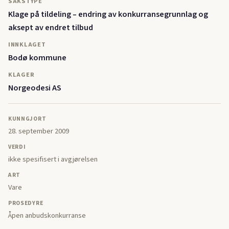
SAKSTYPE
Klage på tildeling – endring av konkurransegrunnlag og
aksept av endret tilbud
INNKLAGET
Bodø kommune
KLAGER
Norgeodesi AS
KUNNGJORT
28. september 2009
VERDI
ikke spesifisert i avgjørelsen
ART
Vare
PROSEDYRE
Åpen anbudskonkurranse