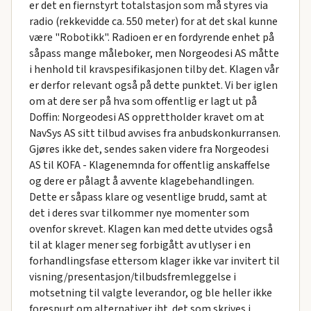
er det en fiernstyrt totalstasjon som må styres via
radio (rekkevidde ca. 550 meter) for at det skal kunne
være "Robotikk". Radioen er en fordyrende enhet på
såpass mange måleboker, men Norgeodesi AS måtte
i henhold til kravspesifikasjonen tilby det. Klagen vår
er derfor relevant også på dette punktet. Vi ber iglen
om at dere ser på hva som offentlig er lagt ut på
Doffin: Norgeodesi AS opprettholder kravet om at
NavSys AS sitt tilbud avvises fra anbudskonkurransen.
Gjøres ikke det, sendes saken videre fra Norgeodesi
AS til KOFA - Klagenemnda for offentlig anskaffelse
og dere er pålagt å avvente klagebehandlingen.
Dette er såpass klare og vesentlige brudd, samt at
det i deres svar tilkommer nye momenter som
ovenfor skrevet. Klagen kan med dette utvides også
til at klager mener seg forbigått av utlyser i en
forhandlingsfase ettersom klager ikke var invitert til
visning/presentasjon/tilbudsfremleggelse i
motsetning til valgte leverandor, og ble heller ikke
forespurt om alternativer iht. det som skrives i