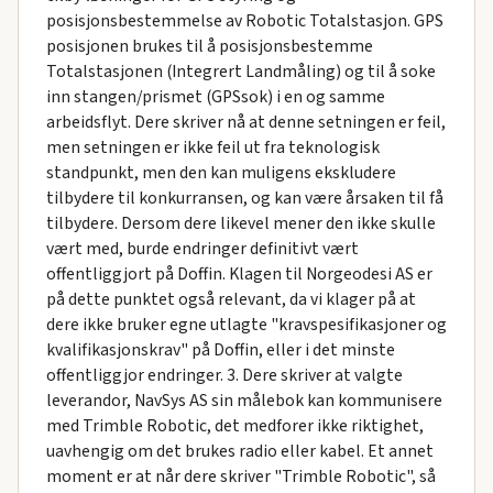
posisjonsbestemmelse av Robotic Totalstasjon. GPS
posisjonen brukes til å posisjonsbestemme
Totalstasjonen (Integrert Landmåling) og til å soke
inn stangen/prismet (GPSsok) i en og samme
arbeidsflyt. Dere skriver nå at denne setningen er feil,
men setningen er ikke feil ut fra teknologisk
standpunkt, men den kan muligens ekskludere
tilbydere til konkurransen, og kan være årsaken til få
tilbydere. Dersom dere likevel mener den ikke skulle
vært med, burde endringer definitivt vært
offentliggjort på Doffin. Klagen til Norgeodesi AS er
på dette punktet også relevant, da vi klager på at
dere ikke bruker egne utlagte "kravspesifikasjoner og
kvalifikasjonskrav" på Doffin, eller i det minste
offentliggjor endringer. 3. Dere skriver at valgte
leverandor, NavSys AS sin målebok kan kommunisere
med Trimble Robotic, det medforer ikke riktighet,
uavhengig om det brukes radio eller kabel. Et annet
moment er at når dere skriver "Trimble Robotic", så