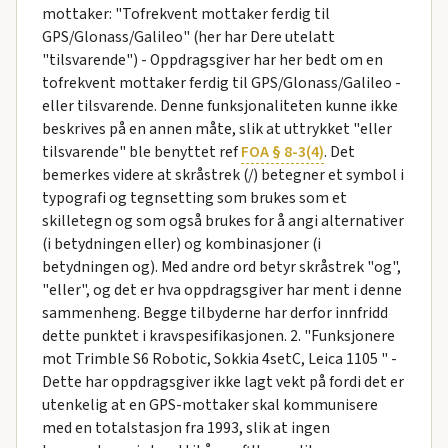
mottaker: "Tofrekvent mottaker ferdig til
GPS/Glonass/Galileo" (her har Dere utelatt
"tilsvarende") - Oppdragsgiver har her bedt om en
tofrekvent mottaker ferdig til GPS/Glonass/Galileo -
eller tilsvarende. Denne funksjonaliteten kunne ikke
beskrives på en annen måte, slik at uttrykket "eller
tilsvarende" ble benyttet ref
FOA § 8-3(4)
. Det
bemerkes videre at skråstrek (/) betegner et symbol i
typografi og tegnsetting som brukes som et
skilletegn og som også brukes for å angi alternativer
(i betydningen eller) og kombinasjoner (i
betydningen og). Med andre ord betyr skråstrek "og",
"eller", og det er hva oppdragsgiver har ment i denne
sammenheng. Begge tilbyderne har derfor innfridd
dette punktet i kravspesifikasjonen. 2. "Funksjonere
mot Trimble S6 Robotic, Sokkia 4setC, Leica 1105 " -
Dette har oppdragsgiver ikke lagt vekt på fordi det er
utenkelig at en GPS-mottaker skal kommunisere
med en totalstasjon fra 1993, slik at ingen