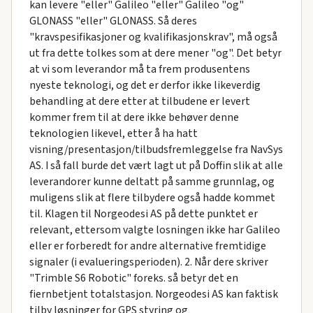
kan levere "eller" Galileo "eller" Galileo "og"
GLONASS "eller" GLONASS. Så deres
"kravspesifikasjoner og kvalifikasjonskrav", må også
ut fra dette tolkes som at dere mener "og". Det betyr
at vi som leverandor må ta frem produsentens
nyeste teknologi, og det er derfor ikke likeverdig
behandling at dere etter at tilbudene er levert
kommer frem til at dere ikke behøver denne
teknologien likevel, etter å ha hatt
visning/presentasjon/tilbudsfremleggelse fra NavSys
AS. I så fall burde det vært lagt ut på Doffin slik at alle
leverandorer kunne deltatt på samme grunnlag, og
muligens slik at flere tilbydere også hadde kommet
til. Klagen til Norgeodesi AS på dette punktet er
relevant, ettersom valgte losningen ikke har Galileo
eller er forberedt for andre alternative fremtidige
signaler (i evalueringsperioden). 2. Når dere skriver
"Trimble S6 Robotic" foreks. så betyr det en
fiernbetjent totalstasjon. Norgeodesi AS kan faktisk
tilby løsninger for GPS styring og