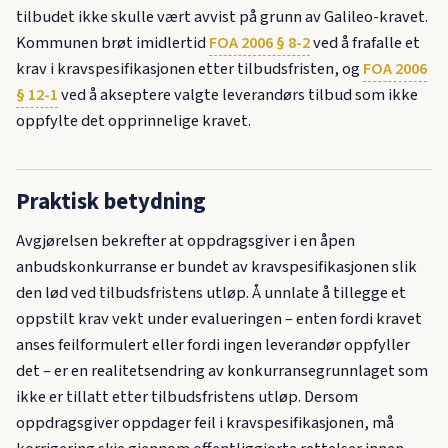
tilbudet ikke skulle vært avvist på grunn av Galileo-kravet.
Kommunen brøt imidlertid
FOA 2006 § 8-2
ved å frafalle et
krav i kravspesifikasjonen etter tilbudsfristen, og
FOA 2006
§ 12-1
ved å akseptere valgte leverandørs tilbud som ikke
oppfylte det opprinnelige kravet.
Praktisk betydning
Avgjørelsen bekrefter at oppdragsgiver i en åpen
anbudskonkurranse er bundet av kravspesifikasjonen slik
den lød ved tilbudsfristens utløp. Å unnlate å tillegge et
oppstilt krav vekt under evalueringen – enten fordi kravet
anses feilformulert eller fordi ingen leverandør oppfyller
det – er en realitetsendring av konkurransegrunnlaget som
ikke er tillatt etter tilbudsfristens utløp. Dersom
oppdragsgiver oppdager feil i kravspesifikasjonen, må