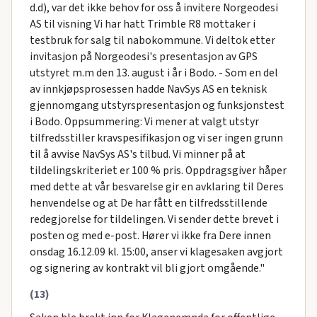
d.d), var det ikke behov for oss å invitere Norgeodesi
AS til visning Vi har hatt Trimble R8 mottaker i
testbruk for salg til nabokommune. Vi deltok etter
invitasjon på Norgeodesi's presentasjon av GPS
utstyret m.m den 13. august i år i Bodo. - Som en del
av innkjøpsprosessen hadde NavSys AS en teknisk
gjennomgang utstyrspresentasjon og funksjonstest
i Bodo. Oppsummering: Vi mener at valgt utstyr
tilfredsstiller kravspesifikasjon og vi ser ingen grunn
til å avvise NavSys AS's tilbud. Vi minner på at
tildelingskriteriet er 100 % pris. Oppdragsgiver håper
med dette at vår besvarelse gir en avklaring til Deres
henvendelse og at De har fått en tilfredsstillende
redegjorelse for tildelingen. Vi sender dette brevet i
posten og med e-post. Hører vi ikke fra Dere innen
onsdag 16.12.09 kl. 15:00, anser vi klagesaken avgjort
og signering av kontrakt vil bli gjort omgående."
(13)