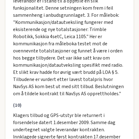
leverandor er i stand til å oppftlle en slik
funksjonalitet. Denne setningen kom frem i feil
sammenheng i anbudsgrunnlaget. 3. For målebok:
"Kommunikasjon/datautveksling fungerer med
eksisterende og nye totalstasjoner: Trimble
Robotikk, Sokkia 4setC, Leica 1105." Her er
kommunikasjon fra måleboka testet mot de
ovennevnte totalstasjoner og funnet å være i orden
hos begge tilbydere. Det var ikke satt krav om
kommunikasjon/datautveksling spesifikt med radio.
Et slikt krav hadde for øvrig vært brudd på LOA § 5.
Tilbudene er vurdert etter lavest totalpris hvor
NavSys AS kom best ut med sitt tilbud. Beslutningen
om å tildele kontrakt til NavSys AS opprettholdes."
(10)
Klagers tilbud og GPS-utstyr ble returnert i
forsendelse datert 1.desember 2009. Samme dag
undertegnet valgte leverandør kontrakten.
Innklagede signerte først kontrakten 17.desember