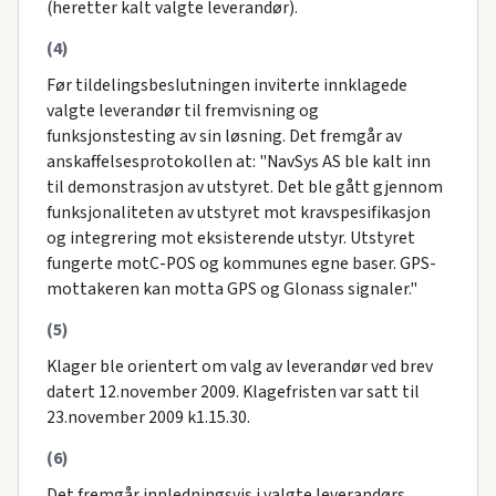
(heretter kalt valgte leverandør).
(4)
Før tildelingsbeslutningen inviterte innklagede
valgte leverandør til fremvisning og
funksjonstesting av sin løsning. Det fremgår av
anskaffelsesprotokollen at: "NavSys AS ble kalt inn
til demonstrasjon av utstyret. Det ble gått gjennom
funksjonaliteten av utstyret mot kravspesifikasjon
og integrering mot eksisterende utstyr. Utstyret
fungerte motC-POS og kommunes egne baser. GPS-
mottakeren kan motta GPS og Glonass signaler."
(5)
Klager ble orientert om valg av leverandør ved brev
datert 12.november 2009. Klagefristen var satt til
23.november 2009 k1.15.30.
(6)
Det fremgår innledningsvis i valgte leverandørs