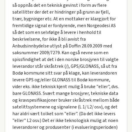
så oppnås det en teknisk gevinst i form av flere
satellitter der det er hindringer på grunn av fjell,
trær, bygninger etc. At en mottaker er klargjort for
fremtidige signal er fordyrende, men Norgeodesi AS
så det som en selvfølge å levere i henhold til
beskrivelsene, for ikke å bli avvist fra
Anbudsinnbydelse utlyst på Doffin 28.09.2009 med
saksnummer 2009/7279. Kan også nevne som en
spissfindighet at det i den norske brosjyren til valgte
leverandor står skråstrek (/), GPS/GLONASS, så ut fra
Bodø kommune sitt svar på klage, kan leverandoren
levere GPS og/eller GLONASS til Bodø kommune,
vider eks. ikke teknisk kjent mulig å bruke "eller", dvs.
bare GLONASS. Svært mange brosjyrer, tekniske data
og kravspesifikasjoner bruker skråstrek mellom både
satelittsystemene og signalene (L 1/ L2/ osv), og det
har aldri vært tolket som "eller". (Da det ikke levers
"eller" L2 osv.) Det er ikke teknologisk mulig at noen
leverandorer og produsenter (i evalueringsperioden)