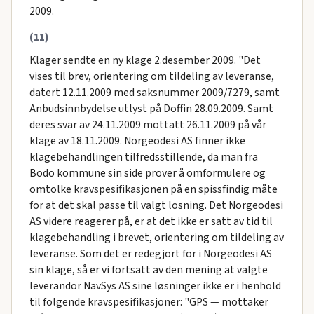
2009.
(11)
Klager sendte en ny klage 2.desember 2009. "Det
vises til brev, orientering om tildeling av leveranse,
datert 12.11.2009 med saksnummer 2009/7279, samt
Anbudsinnbydelse utlyst på Doffin 28.09.2009. Samt
deres svar av 24.11.2009 mottatt 26.11.2009 på vår
klage av 18.11.2009. Norgeodesi AS finner ikke
klagebehandlingen tilfredsstillende, da man fra
Bodo kommune sin side prover å omformulere og
omtolke kravspesifikasjonen på en spissfindig måte
for at det skal passe til valgt losning. Det Norgeodesi
AS videre reagerer på, er at det ikke er satt av tid til
klagebehandling i brevet, orientering om tildeling av
leveranse. Som det er redegjort for i Norgeodesi AS
sin klage, så er vi fortsatt av den mening at valgte
leverandor NavSys AS sine løsninger ikke er i henhold
til folgende kravspesifikasjoner: "GPS — mottaker