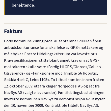
benektende.
Faktum
Bodø kommune kunngjorde 28. september 2009 en åpen
anbudskonkurranse for anskaffelse av GPS-mottakere og
målebøker. Eneste tildelingskriterium var laveste pris.
Kravspesifikasjonen stilte blant annet krav om at GPS-
mottakeren skulle være «Ferdig til GPS/Glonass/Galileo –
tilsvarende» og «Funksjonere mot Trimble S6 Robotic,
Sokkia 4 set C, Leica 1105». To tilbud kom inn innen fristen
12. oktober 2009: ett fra klager Norgeodesi AS og ett fra
NavSys AS (valgte leverandør). Før tildelingsbeslutningen
inviterte kommunen NavSys til demonstrasjon av utstyret
den 10. november 2009. Kontrakt ble tildelt NavSys AS.