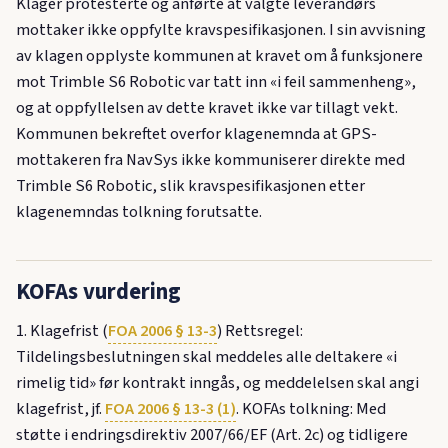
Klager protesterte og anførte at valgte leverandørs
mottaker ikke oppfylte kravspesifikasjonen. I sin avvisning
av klagen opplyste kommunen at kravet om å funksjonere
mot Trimble S6 Robotic var tatt inn «i feil sammenheng»,
og at oppfyllelsen av dette kravet ikke var tillagt vekt.
Kommunen bekreftet overfor klagenemnda at GPS-
mottakeren fra NavSys ikke kommuniserer direkte med
Trimble S6 Robotic, slik kravspesifikasjonen etter
klagenemndas tolkning forutsatte.
KOFAs vurdering
1. Klagefrist (
FOA 2006 § 13-3
) Rettsregel:
Tildelingsbeslutningen skal meddeles alle deltakere «i
rimelig tid» før kontrakt inngås, og meddelelsen skal angi
klagefrist, jf.
FOA 2006 § 13-3 (1)
. KOFAs tolkning: Med
støtte i endringsdirektiv 2007/66/EF (Art. 2c) og tidligere