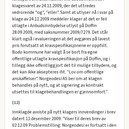
klagesvaret av 24.11.2009, der det uttredes
vedrorende "og", "eller". Samt at utlyser nå i svar på
klage av 24.11.2009 meddeler klager at det er feil
utlagte i Anbudsinnbydelse utlyst på Doffin
28.09.2009, med saksnummer 2009/7279. Det står
klart også i evalueringen at det avgjøres på lavest
pris forutsatt at kravspesifikasjonene er oppfiilt.
Bodo kommune har valgt å se bort fra egne
offentlige utlagte kravspesifikasjon på Doffin, og i
tillegg ikke offentliggjort det til mulige tilbydere, og
det kan ikke aksepteres iht. "Lov om offentlige
anskaffelser". Norgeodesi AS ber om at klagen
behandles på nytt, og at signering av kontrakt
utsettes til klagebehandlingen er gjennomfort."
(12)
Innklagde avviste på nytt klagers innvendinger i brev
datert 11.desember 2009: "Viser til deres brev av
02.12.09 Problemstilling: Norgeodesi er fortsatt i den