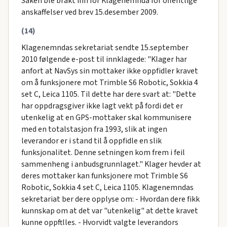
Saken ble brakt inn for Klagenemnda for offentlige
anskaffelser ved brev 15.desember 2009.
(14)
Klagenemndas sekretariat sendte 15.september
2010 følgende e-post til innklagede: "Klager har
anfort at NavSys sin mottaker ikke oppfidler kravet
om å funksjonere mot Trimble S6 Robotic, Sokkia 4
set C, Leica 1105. Til dette har dere svart at: "Dette
har oppdragsgiver ikke lagt vekt på fordi det er
utenkelig at en GPS-mottaker skal kommunisere
med en totalstasjon fra 1993, slik at ingen
leverandor er i stand til å oppfidle en slik
funksjonalitet. Denne setningen kom frem i feil
sammenheng i anbudsgrunnlaget." Klager hevder at
deres mottaker kan funksjonere mot Trimble S6
Robotic, Sokkia 4 set C, Leica 1105. Klagenemndas
sekretariat ber dere opplyse om: - Hvordan dere fikk
kunnskap om at det var "utenkelig" at dette kravet
kunne oppftlles. - Hvorvidt valgte leverandors