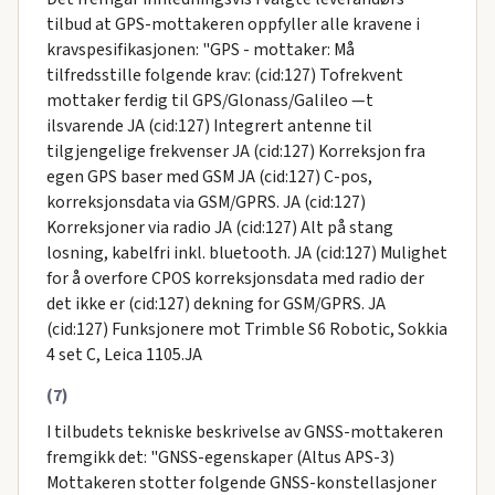
tilbud at GPS-mottakeren oppfyller alle kravene i
kravspesifikasjonen: "GPS - mottaker: Må
tilfredsstille folgende krav: (cid:127) Tofrekvent
mottaker ferdig til GPS/Glonass/Galileo —t
ilsvarende JA (cid:127) Integrert antenne til
tilgjengelige frekvenser JA (cid:127) Korreksjon fra
egen GPS baser med GSM JA (cid:127) C-pos,
korreksjonsdata via GSM/GPRS. JA (cid:127)
Korreksjoner via radio JA (cid:127) Alt på stang
losning, kabelfri inkl. bluetooth. JA (cid:127) Mulighet
for å overfore CPOS korreksjonsdata med radio der
det ikke er (cid:127) dekning for GSM/GPRS. JA
(cid:127) Funksjonere mot Trimble S6 Robotic, Sokkia
4 set C, Leica 1105.JA
(7)
I tilbudets tekniske beskrivelse av GNSS-mottakeren
fremgikk det: "GNSS-egenskaper (Altus APS-3)
Mottakeren stotter folgende GNSS-konstellasjoner