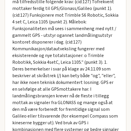
må tilfredsstille folgende krav: (cid:127) Tofrekvent
mottaker ferdig til GPS/Glonass/Galileo (punkt 1).
(cid:127) Funksjonere mot Trimble S6 Robotic, Sokkia
4 set C, Leica 1105 (punkt 2). Målebok:
Funksjonaliteten må sees i sammenheng med nytt /
gammelt GPS - utstyr ogannet landmålingsutstyr
kontoret disponerer i dag. (cid:127)
Kommunikasjon/datautveksling fungerer med
eksisterende og nye totalstasjoner: o Trimble
Robotikk, Sokkia 4setC, Leica 1105." (punkt 3). 1.
Deres bemerkelser i svar på klage av 24.11.09 som
beskriver at skråstrek (/) kan bety både "og", "eller",
har ikke noen teknisk dokumentert losning. GPS er
en selvfølge at alle GPSmottakere har. I
landmålingsbransjen krever nå de fleste i tillegg
mottak av signaler fra GLONASS og mange også at
den må være forberedt for fremtidige signal som
Galileo eller tilsvarende (for eksempel Compass som
kineserne bygger ut). Ved bruk av GPS i
kombinasjonen med flere systemer og bedre signaler