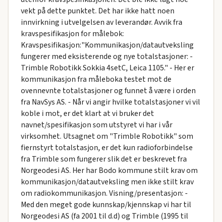
vekt på dette punktet. Det har ikke hatt noen
innvirkning i utvelgelsen av leverandør. Avvik fra
kravspesifikasjon for målebok:
Kravspesifikasjon:"Kommunikasjon/datautveksling
fungerer med eksisterende og nye totalstasjoner: -
Trimble Robotikk Sokkia 4setC, Leica 1105." - Her er
kommunikasjon fra måleboka testet mot de
ovennevnte totalstasjoner og funnet å være i orden
fra NavSys AS. - Når vi angir hvilke totalstasjoner vi vil
koble i mot, er det klart at vi bruker det
navnet/spesifikasjon som utstyret vi har i vår
virksomhet. Utsagnet om "Trimble Robotikk" som
fiernstyrt totalstasjon, er det kun radioforbindelse
fra Trimble som fungerer slik det er beskrevet fra
Norgeodesi AS. Her har Bodo kommune stilt krav om
kommunikasjon/datautveksling men ikke stilt krav
om radiokommunikasjon. Visning/presentasjon: -
Med den meget gode kunnskap/kjennskap vi har til
Norgeodesi AS (fa 2001 til d.d) og Trimble (1995 til