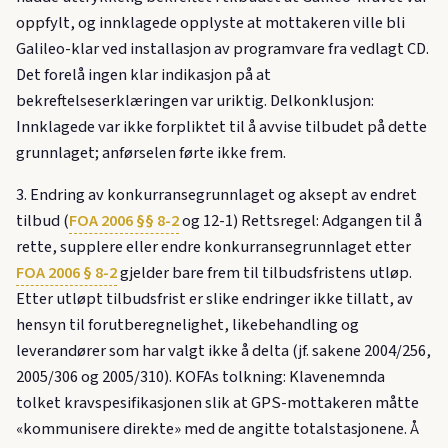
oppfylt, og innklagede opplyste at mottakeren ville bli
Galileo-klar ved installasjon av programvare fra vedlagt CD.
Det forelå ingen klar indikasjon på at
bekreftelseserklæringen var uriktig. Delkonklusjon:
Innklagede var ikke forpliktet til å avvise tilbudet på dette
grunnlaget; anførselen førte ikke frem.
3. Endring av konkurransegrunnlaget og aksept av endret
tilbud (
FOA 2006 §§ 8-2
og 12-1) Rettsregel: Adgangen til å
rette, supplere eller endre konkurransegrunnlaget etter
FOA 2006 § 8-2
gjelder bare frem til tilbudsfristens utløp.
Etter utløpt tilbudsfrist er slike endringer ikke tillatt, av
hensyn til forutberegnelighet, likebehandling og
leverandører som har valgt ikke å delta (jf. sakene 2004/256,
2005/306 og 2005/310). KOFAs tolkning: Klavenemnda
tolket kravspesifikasjonen slik at GPS-mottakeren måtte
«kommunisere direkte» med de angitte totalstasjonene. Å