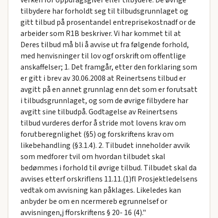
tilbydere har forholdt seg til tilbudsgrunnlaget og
gitt tilbud på prosentandel entreprisekostnadf or de
arbeider som R1B beskriver. Vi har kommet til at
Deres tilbud må bli å avvise ut fra følgende forhold,
med henvisninger til lov ogf orskrift om offentlige
anskaffelser; 1. Det framgår, etter den forklaring som
er gitt i brev av 30.06.2008 at Reinertsens tilbud er
avgitt på en annet grunnlag enn det som er forutsatt
i tilbudsgrunnlaget, og som de øvrige filbydere har
avgitt sine tilbudpå. Godtagelse av Reinertsens
tilbud vurderes derfor å stride mot lovens krav om
forutberegnlighet (§5) og forskriftens krav om
likebehandling (§3.1.4). 2. Tilbudet inneholder avvik
som medforer tvil om hvordan tilbudet skal
bedømmes i forhold til øvrige tilbud. Tilbudet skal da
avvises etterf orskriflens 11.11.(1)fl Prosjektledelsens
vedtak om avvisning kan påklages. Likeledes kan
anbyder be om en ncermereb egrunnelsef or
avvisningen,j fforskriftens § 20- 16 (4)."