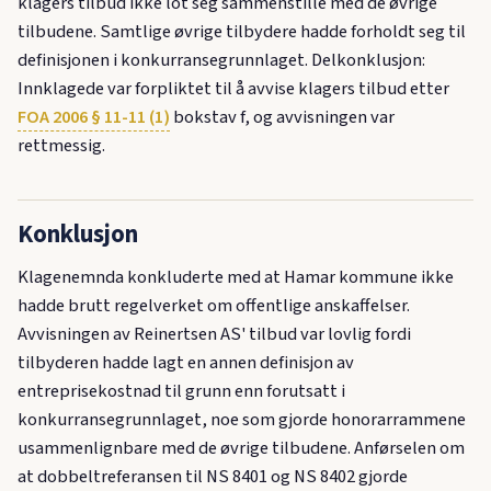
klagers tilbud ikke lot seg sammenstille med de øvrige
tilbudene. Samtlige øvrige tilbydere hadde forholdt seg til
definisjonen i konkurransegrunnlaget. Delkonklusjon:
Innklagede var forpliktet til å avvise klagers tilbud etter
FOA 2006 § 11-11 (1)
bokstav f, og avvisningen var
rettmessig.
Konklusjon
Klagenemnda konkluderte med at Hamar kommune ikke
hadde brutt regelverket om offentlige anskaffelser.
Avvisningen av Reinertsen AS' tilbud var lovlig fordi
tilbyderen hadde lagt en annen definisjon av
entreprisekostnad til grunn enn forutsatt i
konkurransegrunnlaget, noe som gjorde honorarrammene
usammenlignbare med de øvrige tilbudene. Anførselen om
at dobbeltreferansen til NS 8401 og NS 8402 gjorde