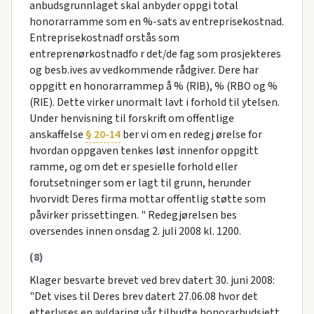
anbudsgrunnlaget skal anbyder oppgi total
honorarramme som en %-sats av entreprisekostnad.
Entreprisekostnadf orstås som
entreprenørkostnadfo r det/de fag som prosjekteres
og besb.ives av vedkommende rådgiver. Dere har
oppgitt en honorarrammep å % (RIB), % (RBO og %
(RIE). Dette virker unormalt lavt i forhold til ytelsen.
Under henvisning til forskrift om offentlige
anskaffelse
§ 20-14
ber vi om en redegj ørelse for
hvordan oppgaven tenkes løst innenfor oppgitt
ramme, og om det er spesielle forhold eller
forutsetninger som er lagt til grunn, herunder
hvorvidt Deres firma mottar offentlig støtte som
påvirker prissettingen. " Redegjørelsen bes
oversendes innen onsdag 2. juli 2008 kl. 1200.
(8)
Klager besvarte brevet ved brev datert 30. juni 2008:
"Det vises til Deres brev datert 27.06.08 hvor det
etterlyses en avldaring vår tilbudte honorarbudsjett