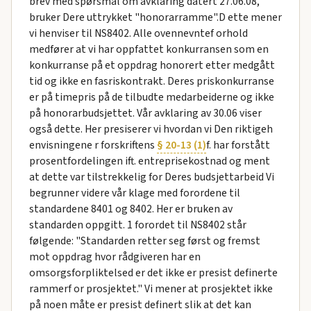
brev med spørsmål om avklaring datert 27.06.08,
bruker Dere uttrykket "honorarramme".D ette mener
vi henviser til NS8402. Alle ovennevntef orhold
medfører at vi har oppfattet konkurransen som en
konkurranse på et oppdrag honorert etter medgått
tid og ikke en fasriskontrakt. Deres priskonkurranse
er på timepris på de tilbudte medarbeiderne og ikke
på honorarbudsjettet. Vår avklaring av 30.06 viser
også dette. Her presiserer vi hvordan vi Den riktigeh
envisningene r forskriftens
§ 20-13 (1)
f. har forstått
prosentfordelingen ift. entreprisekostnad og ment
at dette var tilstrekkelig for Deres budsjettarbeid Vi
begrunner videre vår klage med forordene til
standardene 8401 og 8402. Her er bruken av
standarden oppgitt. 1 forordet til NS8402 står
følgende: "Standarden retter seg først og fremst
mot oppdrag hvor rådgiveren har en
omsorgsforpliktelsed er det ikke er presist definerte
rammerf or prosjektet." Vi mener at prosjektet ikke
på noen måte er presist definert slik at det kan