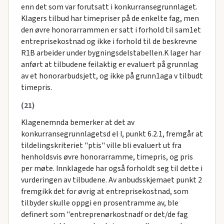
enn det som var forutsatt i konkurransegrunnlaget.
Klagers tilbud har timepriser på de enkelte fag, men
den øvre honorarrammen er satt i forhold til sam1et
entreprisekostnad og ikke i forhold til de beskrevne
R1B arbeider under bygningsdelstabellen.K lager har
anført at tilbudene feilaktig er evaluert på grunnlag
av et honorarbudsjett, og ikke på grunn1aga v tilbudt
timepris.
(21)
Klagenemnda bemerker at det av
konkurransegrunnlagetsd el I, punkt 6.2.1, fremgår at
tildelingskriteriet "ptis" ville bli evaluert ut fra
henholdsvis øvre honorarramme, timepris, og pris
per møte. Innklagede har også forholdt seg til dette i
vurderingen av tilbudene. Av anbudsskjemaet punkt 2
fremgikk det for øvrig at entreprisekostnad, som
tilbyder skulle oppgi en prosentramme av, ble
definert som "entreprenørkostnadf or det/de fag