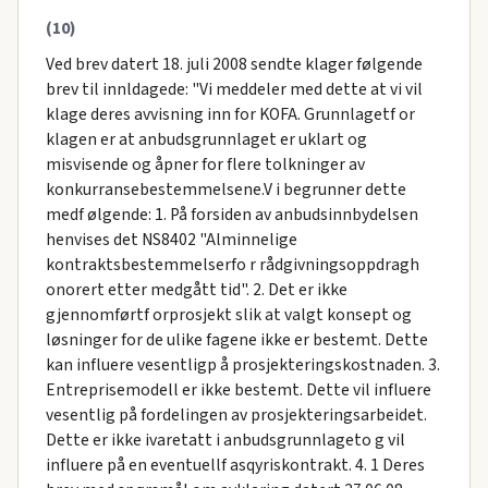
(10)
Ved brev datert 18. juli 2008 sendte klager følgende
brev til innldagede: "Vi meddeler med dette at vi vil
klage deres avvisning inn for KOFA. Grunnlagetf or
klagen er at anbudsgrunnlaget er uklart og
misvisende og åpner for flere tolkninger av
konkurransebestemmelsene.V i begrunner dette
medf ølgende: 1. På forsiden av anbudsinnbydelsen
henvises det NS8402 "Alminnelige
kontraktsbestemmelserfo r rådgivningsoppdragh
onorert etter medgått tid". 2. Det er ikke
gjennomførtf orprosjekt slik at valgt konsept og
løsninger for de ulike fagene ikke er bestemt. Dette
kan influere vesentligp å prosjekteringskostnaden. 3.
Entreprisemodell er ikke bestemt. Dette vil influere
vesentlig på fordelingen av prosjekteringsarbeidet.
Dette er ikke ivaretatt i anbudsgrunnlageto g vil
influere på en eventuellf asqyriskontrakt. 4. 1 Deres