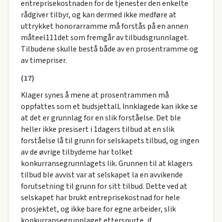
entreprisekostnaden for de tjenester den enkelte
rådgiver tilbyr, og kan dermed ikke medføre at
uttrykket honorarramme må forstås på en annen
måteel111det som fremgår av tilbudsgrunnlaget.
Tilbudene skulle bestå både av en prosentramme og
av timepriser.
(17)
Klager synes å mene at prosentrammen må
oppfattes som et budsjettalL InnkIagede kan ikke se
at det er grunnlag for en slik forståelse. Det ble
heller ikke presisert i 1dagers tilbud at en slik
forståelse lå til grunn for selskapets tilbud, og ingen
av de øvrige tilbydeme har tolket
konkurransegrunnlagets lik. Grunnen til at klagers
tilbud ble avvist var at selskapet la en avvikende
forutsetning til grunn for sitt tilbud. Dette ved at
selskapet har brukt entreprisekostnad for hele
prosjektet, og ikke bare for egne arbeider, slik
konkurransegrunnlaget etterspurte, jf