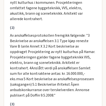
nytt kulturhus i kommunen. Prosjekteringen
omfattet fagene byggeteknikk, VVS, elektro,
akustikk, brann og sceneteknikk. Arkitekt var
allerede kontrahert.
(2)
Av anskaffelsesprotokollen fremgikk følgende: "3
Beskrivelse av anskaffelsen 3.1 Type kjøp reneste
Vare B lanle Annet X 3.2 Kort beskrivelse av
oppdraget Prosjektering av nytt kuiturhus på Hamar.
Prosjekteringen gjelder fagene byggeteknikk VVS,
elektro, brann og sceneteknikk. Arkitekt er
kontrahert. 4Anslått verdi på anskaffelsen Samlet
sum for alle kontraktene antas: kr. 16.000.000,-
eks.mva 5 Kort beskrivelse av anskaffelsesprosessen
(saksgangen) 5.1 Beskrivelse ifritekst Åpen
anbudskonkurranse over terskelverdien. Annonse
publisert på Doffin 9.5.2008."
(3)