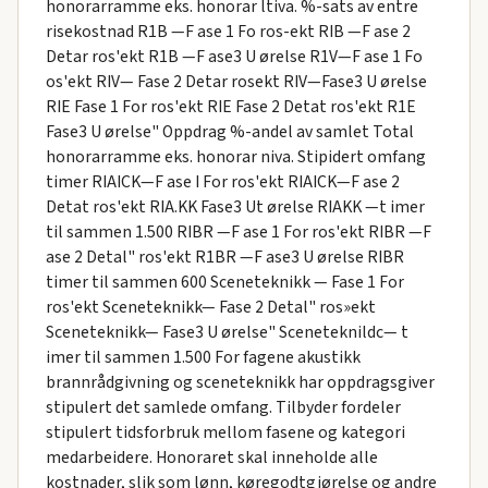
honorarramme eks. honorar ltiva. %-sats av entre
risekostnad R1B —F ase 1 Fo ros-ekt RIB —F ase 2
Detar ros'ekt R1B —F ase3 U ørelse R1V—F ase 1 Fo
os'ekt RIV— Fase 2 Detar rosekt RIV—Fase3 U ørelse
RIE Fase 1 For ros'ekt RIE Fase 2 Detat ros'ekt R1E
Fase3 U ørelse" Oppdrag %-andel av samlet Total
honorarramme eks. honorar niva. Stipidert omfang
timer RIAICK—F ase I For ros'ekt RIAICK—F ase 2
Detat ros'ekt RIA.KK Fase3 Ut ørelse RIAKK —t imer
til sammen 1.500 RIBR —F ase 1 For ros'ekt RIBR —F
ase 2 Detal" ros'ekt R1BR —F ase3 U ørelse RIBR
timer til sammen 600 Sceneteknikk — Fase 1 For
ros'ekt Sceneteknikk— Fase 2 Detal" ros»ekt
Sceneteknikk— Fase3 U ørelse" Sceneteknildc— t
imer til sammen 1.500 For fagene akustikk
brannrådgivning og sceneteknikk har oppdragsgiver
stipulert det samlede omfang. Tilbyder fordeler
stipulert tidsforbruk mellom fasene og kategori
medarbeidere. Honoraret skal inneholde alle
kostnader, slik som lønn, køregodtgjørelse og andre