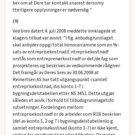
ber om at Dere tar kontakt snarest dersomy
tterligere opplysninger er nødvendig "
(9)
Ved brev datert 4. juli 2008 meddelte innklagede at
klagers tilbud var avvist: "I flg. anbudsgrunnlaget
skal anbyder oppgi total honorarramme som en %-
sats av entreprisekostnad.E ntreprisekostnadf
orstås som entreprenørkostnadf or det/de fag som
prosjekteres og beskrives av vedkommende rådgiver.
Det framgår av Deres brev av 30.06.2008 at
Reinertsen AS har tatt utgangspunkt i samlet
entreprisekostnad, dvs konto 1-7 i
bygningsdelstabellen etter NS 3451. Dette utgjør
således et avvik i forhold til tilbudsgrunnlagetsfo
rutsetninger. Fordelingen mellom
entreprisekostnadf or de arbeider som R1B beskriver
(del av konto 1, 2 og 7 i bygningsdelstabellen)o g
samlet entreprisekostnad (konto 1-7) er ikke kjent,
verken for oppdragsgiver eller tilbydere. De øvrige