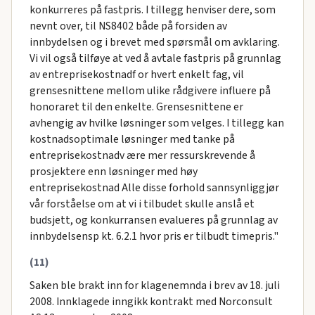
konkurreres på fastpris. I tillegg henviser dere, som
nevnt over, til NS8402 både på forsiden av
innbydelsen og i brevet med spørsmål om avklaring.
Vi vil også tilføye at ved å avtale fastpris på grunnlag
av entreprisekostnadf or hvert enkelt fag, vil
grensesnittene mellom ulike rådgivere influere på
honoraret til den enkelte. Grensesnittene er
avhengig av hvilke løsninger som velges. I tillegg kan
kostnadsoptimale løsninger med tanke på
entreprisekostnadv ære mer ressurskrevende å
prosjektere enn løsninger med høy
entreprisekostnad Alle disse forhold sannsynliggjør
vår forståelse om at vi i tilbudet skulle anslå et
budsjett, og konkurransen evalueres på grunnlag av
innbydelsensp kt. 6.2.1 hvor pris er tilbudt timepris."
(11)
Saken ble brakt inn for klagenemnda i brev av 18. juli
2008. Innklagede inngikk kontrakt med Norconsult