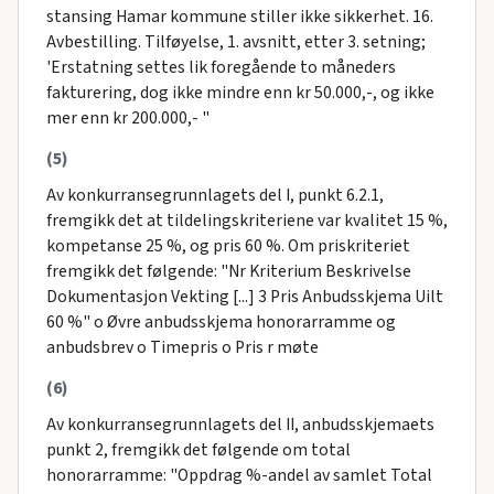
stansing Hamar kommune stiller ikke sikkerhet. 16.
Avbestilling. Tilføyelse, 1. avsnitt, etter 3. setning;
'Erstatning settes lik foregående to måneders
fakturering, dog ikke mindre enn kr 50.000,-, og ikke
mer enn kr 200.000,- "
(5)
Av konkurransegrunnlagets del I, punkt 6.2.1,
fremgikk det at tildelingskriteriene var kvalitet 15 %,
kompetanse 25 %, og pris 60 %. Om priskriteriet
fremgikk det følgende: "Nr Kriterium Beskrivelse
Dokumentasjon Vekting [...] 3 Pris Anbudsskjema Uilt
60 %" o Øvre anbudsskjema honorarramme og
anbudsbrev o Timepris o Pris r møte
(6)
Av konkurransegrunnlagets del II, anbudsskjemaets
punkt 2, fremgikk det følgende om total
honorarramme: "Oppdrag %-andel av samlet Total