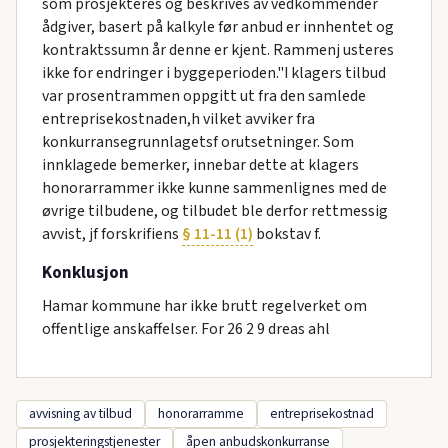
som prosjekteres og beskrives av vedkommender
ådgiver, basert på kalkyle før anbud er innhentet og
kontraktssumn år denne er kjent. Rammenj usteres
ikke for endringer i byggeperioden."I klagers tilbud
var prosentrammen oppgitt ut fra den samlede
entreprisekostnaden,h vilket avviker fra
konkurransegrunnlagetsf orutsetninger. Som
innkIagede bemerker, innebar dette at klagers
honorarrammer ikke kunne sammenlignes med de
øvrige tilbudene, og tilbudet ble derfor rettmessig
avvist, jf forskrifiens
§ 11-11 (1)
bokstav f.
Konklusjon
Hamar kommune har ikke brutt regelverket om
offentlige anskaffelser. For 26 2 9 dreas ahl
avvisning av tilbud
honorarramme
entreprisekostnad
prosjekteringstjenester
åpen anbudskonkurranse