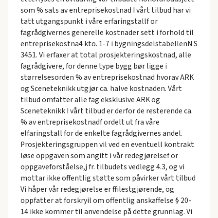
som % sats av entreprisekostnad I vårt tilbud har vi
tatt utgangspunkt i våre erfaringstallf or
fagrådgivernes generelle kostnader sett i forhold til
entreprisekostna4 kto. 1-7 i bygningsdelstabellenN S
3451. Vi erfaxer at total prosjekteringskostnad, alle
fagrådgivere, for denne type bygg bør ligge i
størrelsesorden % av entreprisekostnad hvorav ARK
og Sceneteknikk utgjør ca. halve kostnaden. Vårt
tilbud omfatter alle fag eksklusive ARK og
Sceneteknikk I vårt tilbud er derfor de resterende ca.
% av entreprisekostnadf ordelt ut fra våre
elfaringstall for de enkelte fagrådgivernes andel.
Prosjekteringsgruppen vil ved en eventuell kontrakt
løse oppgaven som angitt i vår redegjørelsef or
oppgaveforståelse,j fr. tilbudets vedlegg 4.3, og vi
mottar ikke offentlig støtte som påvirker vårt tilbud
Vi håper vår redegjørelse er ffilestgjørende, og
oppfatter at forskryil om offentlig anskaffelse § 20-
14 ikke kommer til anvendelse på dette grunnlag. Vi