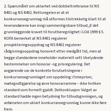
2. Spørsmålet om uklarhet ved dobbeltreferanse til NS
8401 og NS 8402. Rettsregelen er at et
konkurransegrunnlag må utformes tilstrekkelig klart til at
leverandørene kan inngi sammenlignbare tilbud, jf. det
grunnleggende kravet til forutberegnlighet i LOA 1999 § 5.
KOFA bemerket at NS 8401 regulerer
prosjekteringsoppdrag og NS 8402 regulerer
rådgivningsoppdrag honorert etter medgått tid, men at
begge standardene inneholder materielt sett likelydende
bestemmelser om honorar- og prisregulering. Det
avgjørende var de konkrete forutsetningene i
konkurransegrunnlaget om oppdeling i timepriser,
møtegodtgjørelse og øvre honorarramme – ikke hvilken
standard som formelt gjaldt. Delkonklusjon: Valget av
standard hadde ingen betydning for tilbudsgivningen, og
anførselen om uklart konkurransegrunnlag kunne ikke føre
frem.