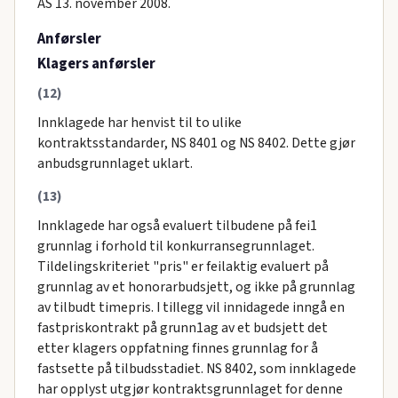
AS 13. november 2008.
Anførsler
Klagers anførsler
(12)
Innklagede har henvist til to ulike
kontraktsstandarder, NS 8401 og NS 8402. Dette gjør
anbudsgrunnlaget uklart.
(13)
Innklagede har også evaluert tilbudene på fei1
grunnIag i forhold til konkurransegrunnlaget.
Tildelingskriteriet "pris" er feilaktig evaluert på
grunnlag av et honorarbudsjett, og ikke på grunnlag
av tilbudt timepris. I tiIlegg vil innidagede inngå en
fastpriskontrakt på grunn1ag av et budsjett det
etter klagers oppfatning finnes grunnlag for å
fastsette på tilbudsstadiet. NS 8402, som innklagede
har opplyst utgjør kontraktsgrunnlaget for denne