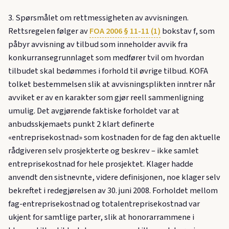
3. Spørsmålet om rettmessigheten av avvisningen.
Rettsregelen følger av
FOA 2006 § 11-11 (1)
bokstav f, som
påbyr avvisning av tilbud som inneholder avvik fra
konkurransegrunnlaget som medfører tvil om hvordan
tilbudet skal bedømmes i forhold til øvrige tilbud. KOFA
tolket bestemmelsen slik at avvisningsplikten inntrer når
avviket er av en karakter som gjør reell sammenligning
umulig. Det avgjørende faktiske forholdet var at
anbudsskjemaets punkt 2 klart definerte
«entreprisekostnad» som kostnaden for de fag den aktuelle
rådgiveren selv prosjekterte og beskrev – ikke samlet
entreprisekostnad for hele prosjektet. Klager hadde
anvendt den sistnevnte, videre definisjonen, noe klager selv
bekreftet i redegjørelsen av 30. juni 2008. Forholdet mellom
fag-entreprisekostnad og totalentreprisekostnad var
ukjent for samtlige parter, slik at honorarrammene i