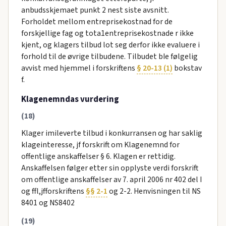
anbudsskjemaet punkt 2 nest siste avsnitt.
Forholdet mellom entreprisekostnad for de
forskjellige fag og tota1entreprisekostnade r ikke
kjent, og klagers tilbud lot seg derfor ikke evaluere i
forhold til de øvrige tilbudene. Tilbudet bIe følgelig
avvist med hjemmel i forskriftens
§ 20-13 (1)
bokstav
f.
Klagenemndas vurdering
(18)
Klager imileverte tilbud i konkurransen og har saklig
klageinteresse, jf forskrift om Klagenemnd for
offentlige anskaffelser § 6. Klagen er rettidig.
Anskaffelsen følger etter sin opplyste verdi forskrift
om offentlige anskaffelser av 7. april 2006 nr 402 del I
og ffl,jfforskriftens
§§ 2-1
og 2-2. Henvisningen til NS
8401 og NS8402
(19)