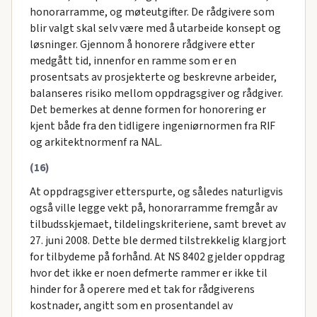
honorarramme, og møteutgifter. De rådgivere som
blir valgt skal selv være med å utarbeide konsept og
løsninger. Gjennom å honorere rådgivere etter
medgått tid, innenfor en ramme som er en
prosentsats av prosjekterte og beskrevne arbeider,
balanseres risiko mellom oppdragsgiver og rådgiver.
Det bemerkes at denne formen for honorering er
kjent både fra den tidligere ingeniørnormen fra RIF
og arkitektnormenf ra NAL.
(16)
At oppdragsgiver etterspurte, og således naturligvis
også ville legge vekt på, honorarramme fremgår av
tilbudsskjemaet, tildelingskriteriene, samt brevet av
27. juni 2008. Dette ble dermed tilstrekkelig klargjort
for tilbydeme på forhånd. At NS 8402 gjelder oppdrag
hvor det ikke er noen defmerte rammer er ikke til
hinder for å operere med et tak for rådgiverens
kostnader, angitt som en prosentandel av