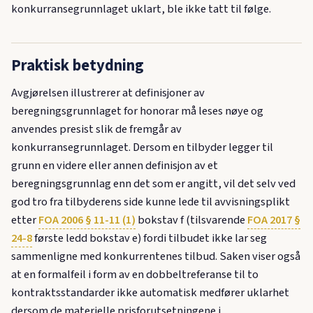
konkurransegrunnlaget uklart, ble ikke tatt til følge.
Praktisk betydning
Avgjørelsen illustrerer at definisjoner av
beregningsgrunnlaget for honorar må leses nøye og
anvendes presist slik de fremgår av
konkurransegrunnlaget. Dersom en tilbyder legger til
grunn en videre eller annen definisjon av et
beregningsgrunnlag enn det som er angitt, vil det selv ved
god tro fra tilbyderens side kunne lede til avvisningsplikt
etter
FOA 2006 § 11-11 (1)
bokstav f (tilsvarende
FOA 2017 §
24-8
første ledd bokstav e) fordi tilbudet ikke lar seg
sammenligne med konkurrentenes tilbud. Saken viser også
at en formalfeil i form av en dobbeltreferanse til to
kontraktsstandarder ikke automatisk medfører uklarhet
dersom de materielle prisforutsetningene i