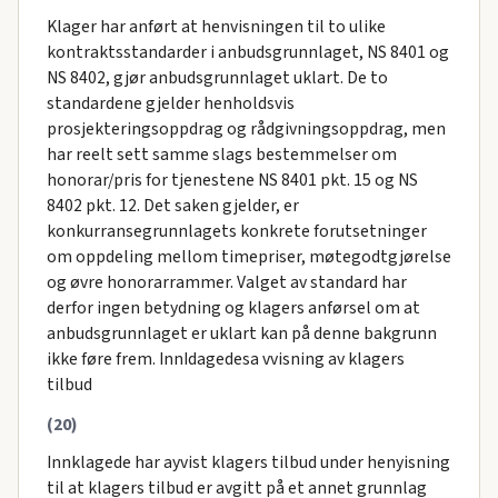
Klager har anført at henvisningen til to ulike
kontraktsstandarder i anbudsgrunnlaget, NS 8401 og
NS 8402, gjør anbudsgrunnlaget uklart. De to
standardene gjelder henholdsvis
prosjekteringsoppdrag og rådgivningsoppdrag, men
har reelt sett samme slags bestemmelser om
honorar/pris for tjenestene NS 8401 pkt. 15 og NS
8402 pkt. 12. Det saken gjelder, er
konkurransegrunnlagets konkrete forutsetninger
om oppdeling mellom timepriser, møtegodtgjørelse
og øvre honorarrammer. Valget av standard har
derfor ingen betydning og klagers anførsel om at
anbudsgrunnlaget er uklart kan på denne bakgrunn
ikke føre frem. InnIdagedesa vvisning av klagers
tilbud
(20)
Innklagede har ayvist klagers tilbud under henyisning
til at klagers tilbud er avgitt på et annet grunnlag