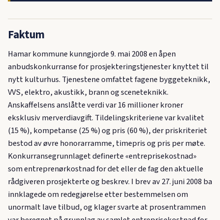
Faktum
Hamar kommune kunngjorde 9. mai 2008 en åpen
anbudskonkurranse for prosjekteringstjenester knyttet til
nytt kulturhus. Tjenestene omfattet fagene byggeteknikk,
VVS, elektro, akustikk, brann og sceneteknikk.
Anskaffelsens anslåtte verdi var 16 millioner kroner
eksklusiv merverdiavgift. Tildelingskriteriene var kvalitet
(15 %), kompetanse (25 %) og pris (60 %), der priskriteriet
bestod av øvre honorarramme, timepris og pris per møte.
Konkurransegrunnlaget definerte «entreprisekostnad»
som entreprenørkostnad for det eller de fag den aktuelle
rådgiveren prosjekterte og beskrev. I brev av 27. juni 2008 ba
innklagede om redegjørelse etter bestemmelsen om
unormalt lave tilbud, og klager svarte at prosentrammen
var beregnet på grunnlag av samlet entreprisekostnad for