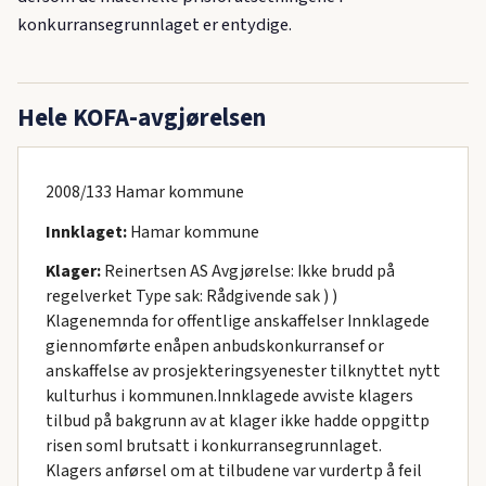
konkurransegrunnlaget er entydige.
Hele KOFA-avgjørelsen
2008/133 Hamar kommune
Innklaget:
Hamar kommune
Klager:
Reinertsen AS Avgjørelse: Ikke brudd på
regelverket Type sak: Rådgivende sak ) )
Klagenemnda for offentlige anskaffelser Innklagede
giennomførte enåpen anbudskonkurransef or
anskaffelse av prosjekteringsyenester tilknyttet nytt
kulturhus i kommunen.Innklagede avviste klagers
tilbud på bakgrunn av at klager ikke hadde oppgittp
risen somI brutsatt i konkurransegrunnlaget.
Klagers anførsel om at tilbudene var vurdertp å feil