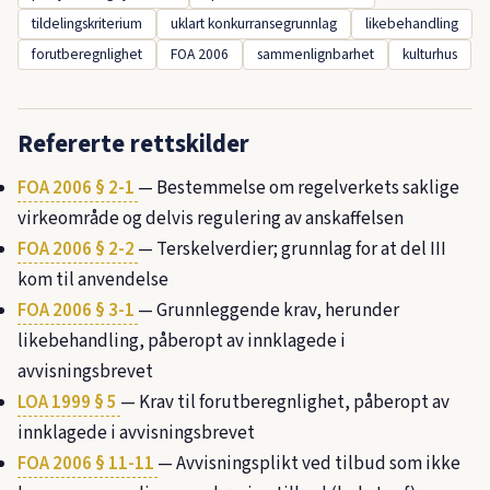
tildelingskriterium
uklart konkurransegrunnlag
likebehandling
forutberegnlighet
FOA 2006
sammenlignbarhet
kulturhus
Refererte rettskilder
FOA 2006 § 2-1
— Bestemmelse om regelverkets saklige
virkeområde og delvis regulering av anskaffelsen
FOA 2006 § 2-2
— Terskelverdier; grunnlag for at del III
kom til anvendelse
FOA 2006 § 3-1
— Grunnleggende krav, herunder
likebehandling, påberopt av innklagede i
avvisningsbrevet
LOA 1999 § 5
— Krav til forutberegnlighet, påberopt av
innklagede i avvisningsbrevet
FOA 2006 § 11-11
— Avvisningsplikt ved tilbud som ikke