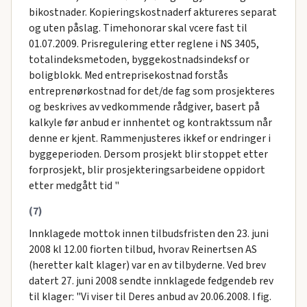
bikostnader. Kopieringskostnaderf aktureres separat
og uten påslag. Timehonorar skal vcere fast til
01.07.2009. Prisregulering etter reglene i NS 3405,
totalindeksmetoden, byggekostnadsindeksf or
boligblokk. Med entreprisekostnad forstås
entreprenørkostnad for det/de fag som prosjekteres
og beskrives av vedkommende rådgiver, basert på
kalkyle før anbud er innhentet og kontraktssum når
denne er kjent. Rammenjusteres ikkef or endringer i
byggeperioden. Dersom prosjekt blir stoppet etter
forprosjekt, blir prosjekteringsarbeidene oppidort
etter medgått tid "
(7)
Innklagede mottok innen tilbudsfristen den 23. juni
2008 kl 12.00 fiorten tilbud, hvorav Reinertsen AS
(heretter kalt klager) var en av tilbyderne. Ved brev
datert 27. juni 2008 sendte innklagede fedgendeb rev
til klager: "Vi viser til Deres anbud av 20.06.2008. I fig.