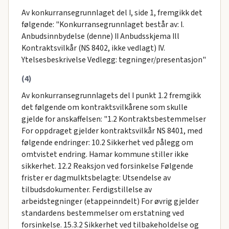
Av konkurransegrunnlaget del I, side 1, fremgikk det
følgende: "Konkurransegrunnlaget består av: I.
Anbudsinnbydelse (denne) II Anbudsskjema Ill
Kontraktsvilkår (NS 8402, ikke vedlagt) IV.
Ytelsesbeskrivelse Vedlegg: tegninger/presentasjon"
(4)
Av konkurransegrunnIagets del I punkt 1.2 fremgikk
det følgende om kontraktsvilkårene som skulle
gjelde for anskaffelsen: "1.2 Kontraktsbestemmelser
For oppdraget gjelder kontraktsvilkår NS 8401, med
følgende endringer: 10.2 Sikkerhet ved pålegg om
omtvistet endring. Hamar kommune stiller ikke
sikkerhet. 12.2 Reaksjon ved forsinkelse Følgende
frister er dagmulktsbelagte: Utsendelse av
tilbudsdokumenter. Ferdigstillelse av
arbeidstegninger (etappeinndelt) For øvrig gjelder
standardens bestemmelser om erstatning ved
forsinkelse. 15.3.2 Sikkerhet ved tilbakeholdelse og