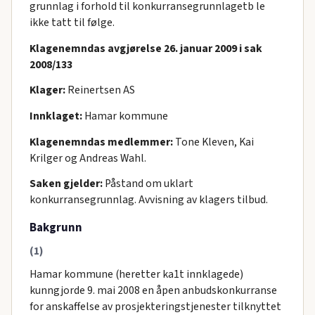
grunnlag i forhold til konkurransegrunnlagetb le
ikke tatt til følge.
Klagenemndas avgjørelse 26. januar 2009 i sak
2008/133
Klager:
Reinertsen AS
Innklaget:
Hamar kommune
Klagenemndas medlemmer:
Tone Kleven, Kai
Krilger og Andreas Wahl.
Saken gjelder:
Påstand om uklart
konkurransegrunnlag. Avvisning av klagers tilbud.
Bakgrunn
(1)
Hamar kommune (heretter ka1t innklagede)
kunngjorde 9. mai 2008 en åpen anbudskonkurranse
for anskaffelse av prosjekteringstjenester tilknyttet