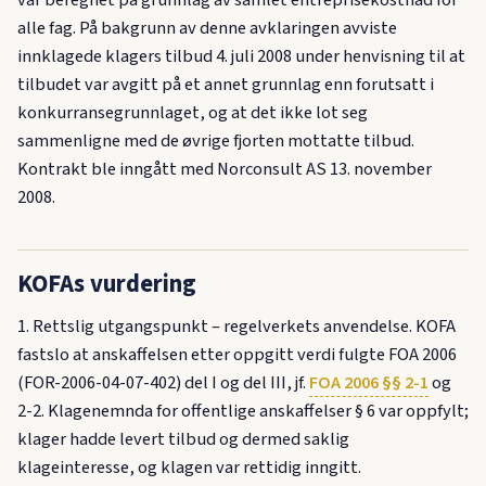
alle fag. På bakgrunn av denne avklaringen avviste
innklagede klagers tilbud 4. juli 2008 under henvisning til at
tilbudet var avgitt på et annet grunnlag enn forutsatt i
konkurransegrunnlaget, og at det ikke lot seg
sammenligne med de øvrige fjorten mottatte tilbud.
Kontrakt ble inngått med Norconsult AS 13. november
2008.
KOFAs vurdering
1. Rettslig utgangspunkt – regelverkets anvendelse. KOFA
fastslo at anskaffelsen etter oppgitt verdi fulgte FOA 2006
(FOR-2006-04-07-402) del I og del III, jf.
FOA 2006 §§ 2-1
og
2-2. Klagenemnda for offentlige anskaffelser § 6 var oppfylt;
klager hadde levert tilbud og dermed saklig
klageinteresse, og klagen var rettidig inngitt.