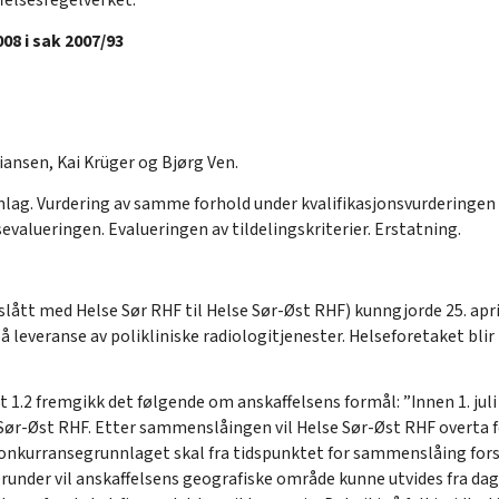
08 i sak 2007/93
iansen, Kai Krüger og Bjørg Ven.
ag. Vurdering av samme forhold under kvalifikasjonsvurderingen 
evalueringen. Evalueringen av tildelingskriterier. Erstatning.
ått med Helse Sør RHF til Helse Sør-Øst RHF) kunngjorde 25. apr
 leveranse av polikliniske radiologitjenester. Helseforetaket bli
 1.2 fremgikk det følgende om anskaffelsens formål: ”Innen 1. ju
e Sør-Øst RHF. Etter sammenslåingen vil Helse Sør-Øst RHF overta 
onkurransegrunnlaget skal fra tidspunktet for sammenslåing forst
erunder vil anskaffelsens geografiske område kunne utvides fra dag