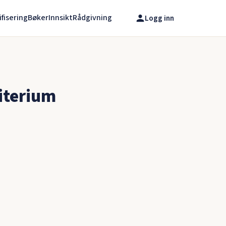
ifisering
Bøker
Innsikt
Rådgivning
Logg inn
iterium