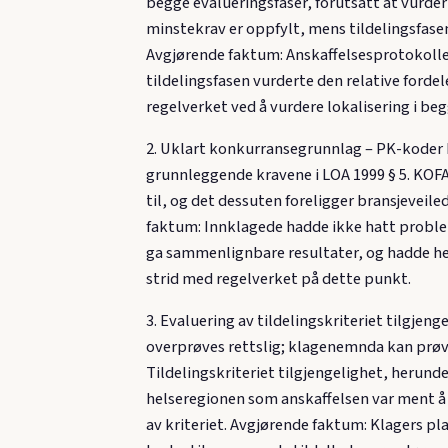
begge evalueringsfaser, forutsatt at vurder
minstekrav er oppfylt, mens tildelingsfasen
Avgjørende faktum: Anskaffelsesprotokollen
tildelingsfasen vurderte den relative forde
regelverket ved å vurdere lokalisering i beg
2. Uklart konkurransegrunnlag – PK-koder R
grunnleggende kravene i LOA 1999 § 5. KOFA
til, og det dessuten foreligger bransjeveil
faktum: Innklagede hadde ikke hatt proble
ga sammenlignbare resultater, og hadde hel
strid med regelverket på dette punkt.
3. Evaluering av tildelingskriteriet tilgje
overprøves rettslig; klagenemnda kan prøve 
Tildelingskriteriet tilgjengelighet, herund
helseregionen som anskaffelsen var ment å b
av kriteriet. Avgjørende faktum: Klagers pla