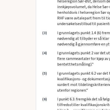
helseregion Sør-Øst, dersom det 
innkjøpsvolumet, da Helse Sør-Ø
henholdsvis i helseregion Sør o
RHF være avtalepart frem til t
undersøkelsestilbud til pasien
(3)
I grunnlagets punkt 1.4 (6) frem
nødvendig at tilbyder er så klar 
nødvendig å gjennomføre en ytte
(4)
I grunnlagets punkt 2 var det u
flere rammeavtaler for kjøp av 
bentetthetsmåling).”
(5)
I grunnlagets punkt 6.2 var det 
kvalifikasjons- og dokumentasj
vurdert mot tildelingskriterien
utenfor regionen.”
(6)
I punkt 6.3. fremgikk det så fø
tilfredsstiller kvalifikasjonskri