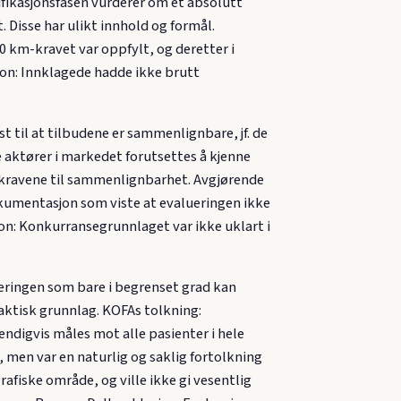
lifikasjonsfasen vurderer om et absolutt
 Disse har ulikt innhold og formål.
0 km-kravet var oppfylt, og deretter i
sjon: Innklagede hadde ikke brutt
 til at tilbudene er sammenlignbare, jf. de
 aktører i markedet forutsettes å kjenne
et kravene til sammenlignbarhet. Avgjørende
kumentasjon som viste at evalueringen ikke
on: Konkurransegrunnlaget var ikke uklart i
lueringen som bare i begrenset grad kan
faktisk grunnlag. KOFAs tolkning:
endigvis måles mot alle pasienter i hele
, men var en naturlig og saklig fortolkning
rafiske område, og ville ikke gi vesentlig