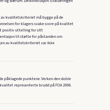
sker og Bærum. Delkonklusjon: Evalueringen
 av kvalitetskriteriet må bygge på de
nnelsen for klagers svake score på kvalitet
ositiv uttelling for sitt
ntasjon til støtte for påstanden om
n av kvalitetskriteriet var ikke
de påklagede punktene. Verken den doble
 kvalitet representerte brudd på FOA 2006.