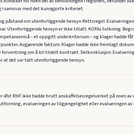
es klinikker for noen del av befolkningen i regionen, herunder A
og i samsvar med det kunngjorte kriteriet.
et og påstand om utenforliggende hensyn Rettsregel: Evalueringen
r. Utenforliggende hensyn er ikke tillatt. KOFAs tolkning: Begru
petansenivå – et oppgitt underkriterium – og klager hadde fått p
rpunkter. Avgjørende faktum: Klager hadde ikke fremlagt dokume
forventning om å bli tildelt kontrakt. Delkonklusjon: Evalueringe
or at det var tatt utenforliggende hensyn.
-Øst RHF ikke hadde brutt anskaffelsesregelverket på noen av 
utforming, evalueringen av tilgjengelighet eller evalueringen av