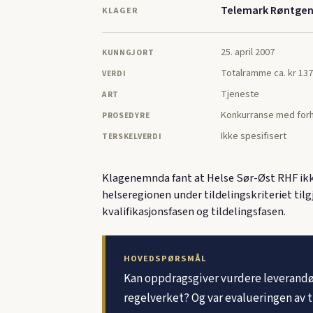
Telemark Røntgen
KLAGER
25. april 2007
KUNNGJORT
Totalramme ca. kr 137
VERDI
Tjeneste
ART
Konkurranse med forh
PROSEDYRE
Ikke spesifisert
TERSKELVERDI
Klagenemnda fant at Helse Sør-Øst RHF ikke
helseregionen under tildelingskriteriet tilg
kvalifikasjonsfasen og tildelingsfasen.
HOVEDSPØRSMÅL
Kan oppdragsgiver vurdere leverandør
regelverket? Og var evalueringen av ti