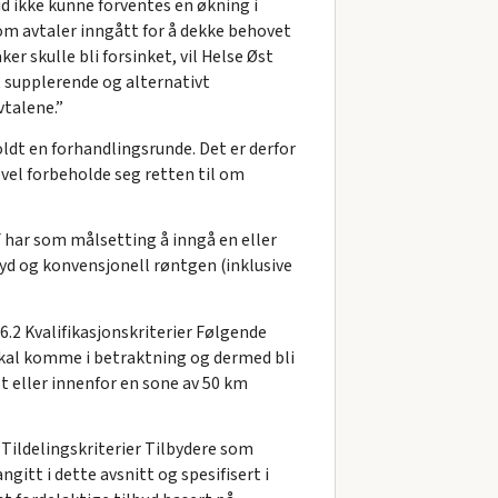
id ikke kunne forventes en økning i
lom avtaler inngått for å dekke behovet
r skulle bli forsinket, vil Helse Øst
t supplerende og alternativt
vtalene.”
holdt en forhandlingsrunde. Det er derfor
ikevel forbeholde seg retten til om
F har som målsetting å inngå en eller
lyd og konvensjonell røntgen (inklusive
6.2 Kvalifikasjonskriterier Følgende
 skal komme i betraktning og dermed bli
t eller innenfor en sone av 50 km
 Tildelingskriterier Tilbydere som
ngitt i dette avsnitt og spesifisert i