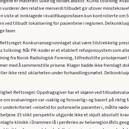
ingene er materielt ulike og holdes adskilt. KOFAs tolkning: Kva
 vurderer den relative merverdi tilbudet gir utover minstekravet.
 viste at innklagede i kvalifikasjonsfasen kun kontrollerte om 5
len ved tilbudt lokalisering for pasientene i regionen. Delkonklu
ge faser.
ettsregel: Konkurransegrunnlaget skal være tilstrekkelig presist
s tolkning: Når PK-koder er et etablert refusjonssystem som alle
edning fra Norsk Radiologisk Forening, tilfredsstilte prisskjema
mer med å sammenstille prisene. Klager hadde ikke fremlagt do
ler ikke reist uklarheten under forhandlingsmøtet. Delkonklusj
ngelighet Rettsregel: Oppdragsgiver har et skjønn ved tilbudseva
om evalueringen var «saklig og forsvarlig» og basert på riktig 
er underkriteriet «reisetid for potensielle pasienter», måtte nødv
etjene. Et slikt perspektiv utgjorde ikke et skjult absolutt krav
nlagte klinikk i Drammen lå i periferien av helseregion Østs geog