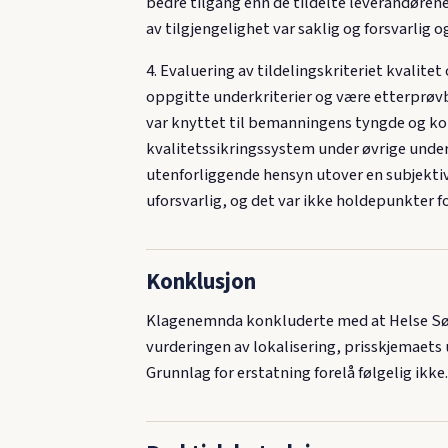
bedre tilgang enn de tildelte leverandøren
av tilgjengelighet var saklig og forsvarlig 
4. Evaluering av tildelingskriteriet kvalit
oppgitte underkriterier og være etterprøvba
var knyttet til bemanningens tyngde og kom
kvalitetssikringssystem under øvrige unde
utenforliggende hensyn utover en subjektiv 
uforsvarlig, og det var ikke holdepunkter f
Konklusjon
Klagenemnda konkluderte med at Helse Sør
vurderingen av lokalisering, prisskjemaets 
Grunnlag for erstatning forelå følgelig ikke.