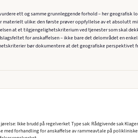
vurdere ett og samme grunnleggende forhold – her geografisk loka
er materielt ulike: den første prøver oppfyllelse av et absolutt 
relsen at et tilgjengelighetskriterium ved tjenester som skal dek
dslagsfeltet for anskaffelsen – ikke bare det delområdet en enkel
etskriterier bør dokumentere at det geografiske perspektivet f
relse: Ikke brudd på regelverket Type sak: Rådgivende sak Klagen
 med forhandling for anskaffelse av rammeavtale på poliklinisk
ffelsesregelverket.