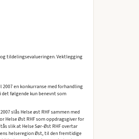
og tildelingsevalueringen. Vektlegging
il 2007 en konkurranse med forhandling
r i det følgende kun benevnt som
li 2007 slås Helse øst RHF sammen med
for Helse Øst RHF som oppdragsgiver for
ås slik at Helse Sør-Øst RHF overtar
ens helseregion Øst, til den fremtidige