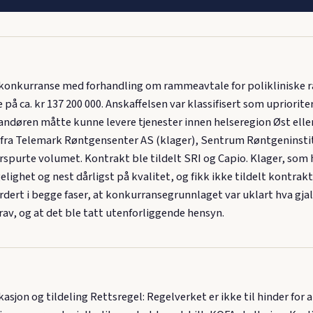
 konkurranse med forhandling om rammeavtale for polikliniske ra
ca. kr 137 200 000. Anskaffelsen var klassifisert som uprioritert 
randøren måtte kunne levere tjenester innen helseregion Øst elle
– fra Telemark Røntgensenter AS (klager), Sentrum Røntgeninsti
rspurte volumet. Kontrakt ble tildelt SRI og Capio. Klager, som
gelighet og nest dårligst på kvalitet, og fikk ikke tildelt kontrak
dert i begge faser, at konkurransegrunnlaget var uklart hva gja
rav, og at det ble tatt utenforliggende hensyn.
ikasjon og tildeling Rettsregel: Regelverket er ikke til hinder f