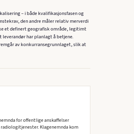
lisering – i både kvalifikasjonsfasen og
minstekrav, den andre måler relativ merverdi
ke et definert geografisk område, legitimt
t leverandør har planlagt å betjene.
remgår av konkurransegrunnlaget, slik at
emnda for offentlige anskaffelser
e radiologitjenester. Klagenemnda kom