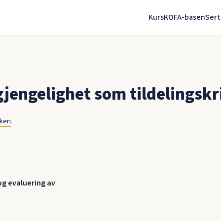
Kurs
KOFA-basen
Sert
gjengelighet som tildelingskr
nken
.
 og evaluering av