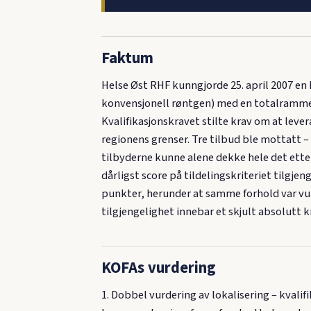
Faktum
Helse Øst RHF kunngjorde 25. april 2007 en
konvensjonell røntgen) med en totalramme på 
Kvalifikasjonskravet stilte krav om at leve
regionens grenser. Tre tilbud ble mottatt 
tilbyderne kunne alene dekke hele det ette
dårligst score på tildelingskriteriet tilgjen
punkter, herunder at samme forhold var vur
tilgjengelighet innebar et skjult absolutt k
KOFAs vurdering
1. Dobbel vurdering av lokalisering – kvalif