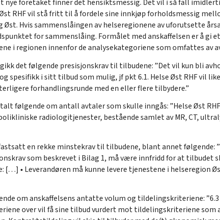
nye foretaket finner det hensiktsmessig. Det vil i så fall imidlert
st RHF vil stå fritt til å fordele sine innkjøp forholdsmessig mel
g Øst. Hvis sammenslåingen av helseregionene av uforutsette årsake
idspunktet for sammenslåing. Formålet med anskaffelsen er å gi e
tene i regionen innenfor de analysekategoriene som omfattes av a
gikk det følgende presisjonskrav til tilbudene: ”Det vil kun bli av
og spesifikk i sitt tilbud som mulig, jf pkt 6.1. Helse Øst RHF vil l
rligere forhandlingsrunde med en eller flere tilbydere.”
ttalt følgende om antall avtaler som skulle inngås: ”Helse Øst RH
polikliniske radiologitjenester, bestående samlet av MR, CT, ultra
fastsatt en rekke minstekrav til tilbudene, blant annet følgende: ”
onskrav som beskrevet i Bilag 1, må være innfridd for at tilbudet
e: […] • Leverandøren må kunne levere tjenestene i helseregion Øs
lgende om anskaffelsens antatte volum og tildelingskriteriene: ”6.3
teriene over vil få sine tilbud vurdert mot tildelingskriteriene som a