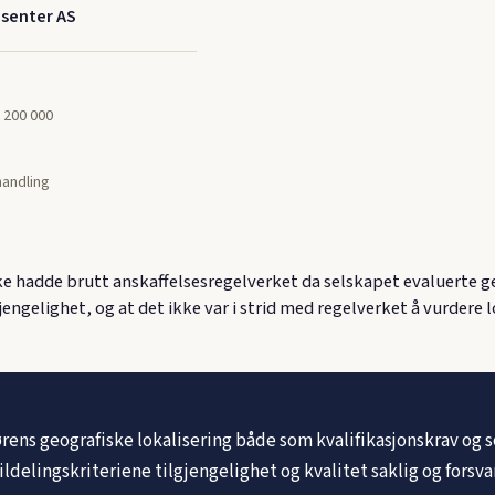
senter AS
 200 000
andling
 hadde brutt anskaffelsesregelverket da selskapet evaluerte geo
jengelighet, og at det ikke var i strid med regelverket å vurdere 
ens geografiske lokalisering både som kvalifikasjonskrav og s
ldelingskriteriene tilgjengelighet og kvalitet saklig og forsva