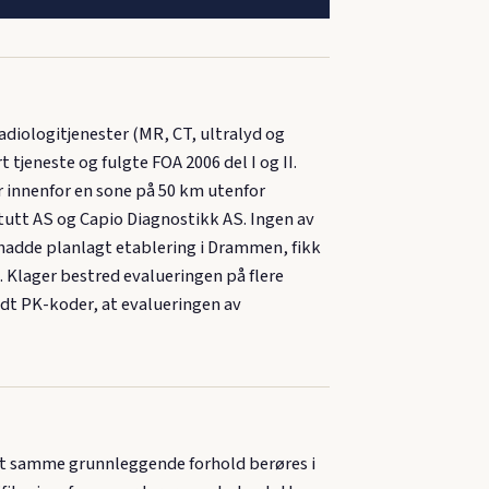
diologitjenester (MR, CT, ultralyd og
tjeneste og fulgte FOA 2006 del I og II.
r innenfor en sone på 50 km utenfor
tutt AS og Capio Diagnostikk AS. Ingen av
 hadde planlagt etablering i Drammen, fikk
t. Klager bestred evalueringen på flere
ldt PK-koder, at evalueringen av
or at samme grunnleggende forhold berøres i