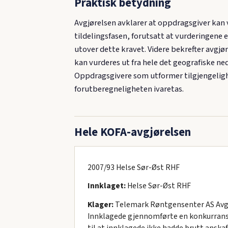
Praktisk betydning
Avgjørelsen avklarer at oppdragsgiver kan 
tildelingsfasen, forutsatt at vurderingene 
utover dette kravet. Videre bekrefter avgjø
kan vurderes ut fra hele det geografiske ne
Oppdragsgivere som utformer tilgjengeligh
forutberegneligheten ivaretas.
Hele KOFA-avgjørelsen
2007/93 Helse Sør-Øst RHF
Innklaget:
Helse Sør-Øst RHF
Klager:
Telemark Røntgensenter AS Avgjø
Innklagede gjennomførte en konkurranse
til at innklagede ikke hadde brutt anska