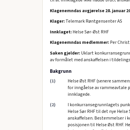
Klagenemndas avgjørelse 28. januar 20
Klager:
Telemark Røntgensenter AS
Innklaget:
Helse Sør-Øst RHF
Klagenemndas medlemmer:
Per Christ
Saken gjelder:
Uklart konkurransegrunnl
av formålet med anskaffelsen i tildelings
Bakgrunn
(1)
Helse Øst RHF (senere sammensl
for inngåelse av rammeavtale på
innklagede.
(2)
I konkurransegrunnlagets punkt
Helse Sør RHF til det nye Hels
anskaffelsen. Bestemmelser i k
posisjonen til Helse Øst RHF. H