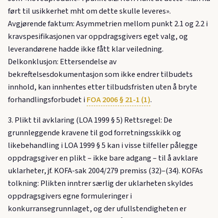
ført til usikkerhet mht om dette skulle leveres».
Avgjørende faktum: Asymmetrien mellom punkt 2.1 og 2.2 i
kravspesifikasjonen var oppdragsgivers eget valg, og
leverandørene hadde ikke fått klar veiledning.
Delkonklusjon: Ettersendelse av
bekreftelsesdokumentasjon som ikke endrer tilbudets
innhold, kan innhentes etter tilbudsfristen uten å bryte
forhandlingsforbudet i
FOA 2006 § 21-1 (1)
.
3. Plikt til avklaring (LOA 1999 § 5) Rettsregel: De
grunnleggende kravene til god forretningsskikk og
likebehandling i LOA 1999 § 5 kan i visse tilfeller pålegge
oppdragsgiver en plikt – ikke bare adgang – til å avklare
uklarheter, jf. KOFA-sak 2004/279 premiss (32)–(34). KOFAs
tolkning: Plikten inntrer særlig der uklarheten skyldes
oppdragsgivers egne formuleringer i
konkurransegrunnlaget, og der ufullstendigheten er