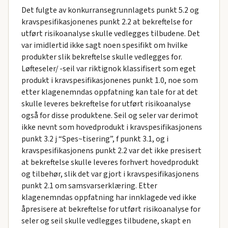
Det fulgte av konkurransegrunnlagets punkt 5.2 og
kravspesifikasjonenes punkt 2.2 at bekreftelse for
utført risikoanalyse skulle vedlegges tilbudene. Det
var imidlertid ikke sagt noen spesifikt om hvilke
produkter slik bekreftelse skulle vedlegges for.
Løfteseler/ -seil var riktignok klassifisert som eget
produkt i kravspesifikasjonenes punkt 1.0, noe som
etter klagenemndas oppfatning kan tale for at det
skulle leveres bekreftelse for utført risikoanalyse
også for disse produktene. Seil og seler var derimot
ikke nevnt som hovedprodukt i kravspesifikasjonens
punkt 3.2 j “Spes~tisering”, f punkt 3.1, og i
kravspesifikasjonens punkt 2.2 var det ikke presisert
at bekreftelse skulle leveres forhvert hovedprodukt
og tilbehør, slik det var gjort i kravspesifikasjonens
punkt 2.1 om samsvarserklæring. Etter
klagenemndas oppfatning har innklagede ved ikke
åpresisere at bekreftelse for utført risikoanalyse for
seler og seil skulle vedlegges tilbudene, skapt en