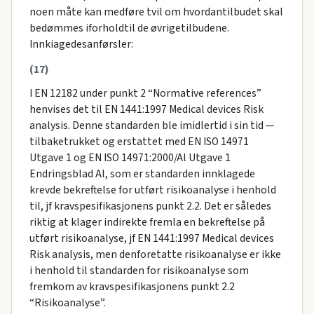
noen måte kan medføre tvil om hvordantilbudet skal
bedømmes iforholdtil de øvrigetilbudene.
Innkiagedesanførsler:
(17)
I EN 12182 under punkt 2 “Normative references”
henvises det til EN 1441:1997 Medical devices Risk
analysis. Denne standarden ble imidlertid i sin tid —
tilbaketrukket og erstattet med EN ISO 14971
Utgave 1 og EN ISO 14971:2000/Al Utgave 1
Endringsblad Al, som er standarden innklagede
krevde bekreftelse for utført risikoanalyse i henhold
til, jf kravspesifikasjonens punkt 2.2. Det er således
riktig at klager indirekte fremla en bekreftelse på
utført risikoanalyse, jf EN 1441:1997 Medical devices
Risk analysis, men denforetatte risikoanalyse er ikke
i henhold til standarden for risikoanalyse som
fremkom av kravspesifikasjonens punkt 2.2
“Risikoanalyse”.