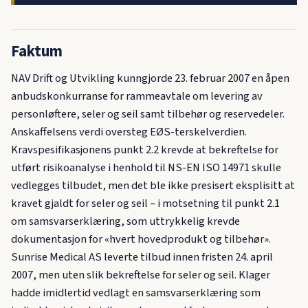
Faktum
NAV Drift og Utvikling kunngjorde 23. februar 2007 en åpen
anbudskonkurranse for rammeavtale om levering av
personløftere, seler og seil samt tilbehør og reservedeler.
Anskaffelsens verdi oversteg EØS-terskelverdien.
Kravspesifikasjonens punkt 2.2 krevde at bekreftelse for
utført risikoanalyse i henhold til NS-EN ISO 14971 skulle
vedlegges tilbudet, men det ble ikke presisert eksplisitt at
kravet gjaldt for seler og seil – i motsetning til punkt 2.1
om samsvarserklæring, som uttrykkelig krevde
dokumentasjon for «hvert hovedprodukt og tilbehør».
Sunrise Medical AS leverte tilbud innen fristen 24. april
2007, men uten slik bekreftelse for seler og seil. Klager
hadde imidlertid vedlagt en samsvarserklæring som