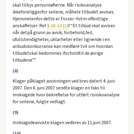
skal tilbys personløfterne. Når risikoanalyse
ikkeforeliggerfor seilene, måhele tilbudet avvises.
Hjemmelenfor dette er Forskr~fotm offentlige
anskaffelser: Ref
§ 20-13 (1)
f “Et tilbud skal avvises
når detpå grunn av avvik, forbehold,feil,
ufullstendigheter, uklarheter eller lignende i en
anbudskonkurranse kan medføre tvil om hvordan
tilbudetskal bedommes iforholdtil de øvrige
tilbudene”.”
(8)
Klager påklaget avvisningen ved brev datert 4. juni
2007. Den 6. juni 2007 sendte klager en faks til
innkiagede hvor bekreftelse for utført risiokoanalyse
for seilene, fulgte vedlagt.
(9)
Innkiagedeavviste klagen vedbrev av 11.juni 2007.
(10)