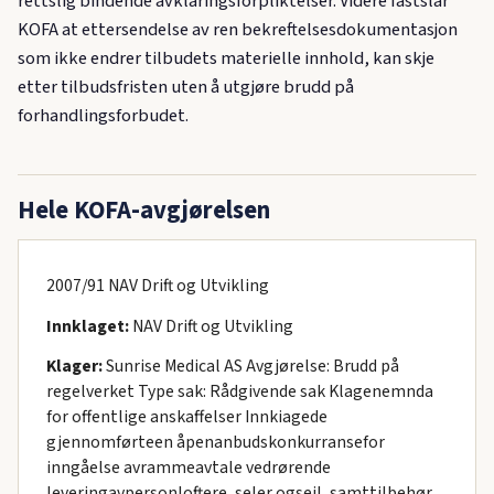
rettslig bindende avklaringsforpliktelser. Videre fastslår
KOFA at ettersendelse av ren bekreftelsesdokumentasjon
som ikke endrer tilbudets materielle innhold, kan skje
etter tilbudsfristen uten å utgjøre brudd på
forhandlingsforbudet.
Hele KOFA-avgjørelsen
2007/91 NAV Drift og Utvikling
Innklaget:
NAV Drift og Utvikling
Klager:
Sunrise Medical AS Avgjørelse: Brudd på
regelverket Type sak: Rådgivende sak Klagenemnda
for offentlige anskaffelser Innkiagede
gjennomførteen åpenanbudskonkurransefor
inngåelse avrammeavtale vedrørende
leveringavpersonloftere, seler ogseil, samttilbehør