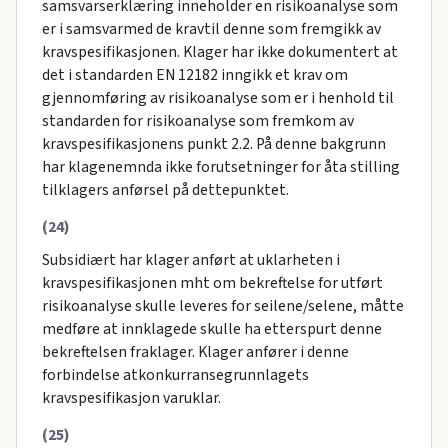
samsvarserklæring inneholder en risikoanalyse som
er i samsvarmed de kravtil denne som fremgikk av
kravspesifikasjonen. Klager har ikke dokumentert at
det i standarden EN 12182 inngikk et krav om
gjennomføring av risikoanalyse som er i henhold til
standarden for risikoanalyse som fremkom av
kravspesifikasjonens punkt 2.2. På denne bakgrunn
har klagenemnda ikke forutsetninger for åta stilling
tilklagers anførsel på dettepunktet.
(24)
Subsidiært har klager anført at uklarheten i
kravspesifikasjonen mht om bekreftelse for utført
risikoanalyse skulle leveres for seilene/selene, måtte
medføre at innklagede skulle ha etterspurt denne
bekreftelsen fraklager. Klager anfører i denne
forbindelse atkonkurransegrunnlagets
kravspesifikasjon varuklar.
(25)