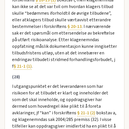
forskriftens
§ 20-13 (1)
bokstav f, men klagenemnda
kan ikke se at det var tvil om hvordan klagers tilbud
skulle “bedømmes iforholdtil de øvrige tilbudene”,
eller atklagers tilbud skulle værtavvist etterandre
bestemmelser i forskriftens
§ 20-13
. I nærværende
sak er det spørsmål om ettersendelse av bekreftelse
på utført risikoanalyse. Etter klagenemndas
oppfatning måslik dokumentasjon kunne inngisetter
tilbudsfristens utløp, uten at det innebærer en
endringav tilbudeti stridmed forhandlingsforbudet, j
f
§ 21-1 (1)
.
(28)
I utgangspunktet er det leverandøren som har
risikoen for at tilbudet er klart og inneholder det
som det skal inneholde, og oppdragsgiver har
dermed som hovedregel ikke plikt til å foreta
avklaringer, jf “kan” i forskriftens
§ 21-1 (2)
bokstav a,
og klagenemndas sak 2004/285 premiss (32). I visse
tilfeller kan oppdragsgiver imidlertid ha en plikt til å