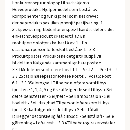
konkurransegrunnlagogtilbudsskjema:
Hovedprodukt: Hjelpemiddel som består av
komponenter og funksjoner som beskrevet
denneproduktspesijikasjonenjfSpesijIsering. 1...
3.2Spes~sering Nedenfor erspes~fIserdte delene det
enkelthovedprodukt skalbestå av. En
mobilpersonlofter skalbestå av: 1... En
stasjonærpersonlofterskal beståav: 1... 3.3
Produktposter Produktene detgistilbudpå vil
blideltinn ifølgende sammenlignbareposter:
3.3.1Mobilepersonloftere Post 1:1... Post2:1... Post3:...J
3.3.2Stasjonærepersonloftere Post4: ... Post5: Post
6:1... 3.3.3SeIerogseil Tilpersonløftere somtilbys
ipostene 1, 2, 4, 5 og 6 skalfølgende seil tilbys: • Seil
delte benstøtter • Sel/helt • Seil amputasjon • Seil
toalett • Seil dusj/bad Tilpersonløfteresom tilbys
ipost 3 skalfølgende seletilbys: • Seleståløft
Itillegger detønskelig åfå tilbudt: • Seilståløft • Sele
gåtrening • Loftevest ... 3.3.4Tilbehorog reservedeler
f..”