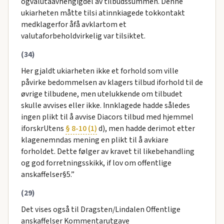
ogvalutaavhengigdel av tilbudssummen. Denne
ukiarheten måtte tilsi atinnkiagede tokkontakt
medklagerfor åfå avklartom et
valutaforbeholdvirkelig var tilsiktet.
(34)
Her gjaldt ukiarheten ikke et forhold som ville
påvirke bedommelsen av klagers tilbud iforhold til de
øvrige tilbudene, men utelukkende om tilbudet
skulle avvises eller ikke. Innklagede hadde således
ingen plikt til å avvise Diacors tilbud med hjemmel
iforskrUtens
§ 8-10 (1)
d), men hadde derimot etter
klagenemndas mening en plikt til å avkiare
forholdet. Dette følger av kravet til likebehandling
og god forretningsskikk, if lov om offentlige
anskaffelser§5.”
(29)
Det vises også til Dragsten/Lindalen Offentlige
anskaffelser Kommentarutgave