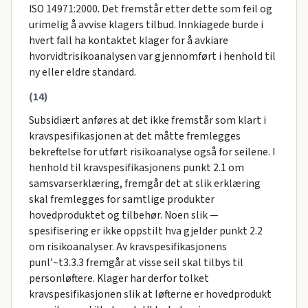
ISO 14971:2000. Det fremstår etter dette som feil og
urimelig å avvise klagers tilbud. Innkiagede burde i
hvert fall ha kontaktet klager for å avkiare
hvorvidtrisikoanalysen var gjennomført i henhold til
ny eller eldre standard.
(14)
Subsidiært anføres at det ikke fremstår som klart i
kravspesifikasjonen at det måtte fremlegges
bekreftelse for utført risikoanalyse også for seilene. I
henhold til kravspesifikasjonens punkt 2.1 om
samsvarserklæring, fremgår det at slik erklæring
skal fremlegges for samtlige produkter
hovedproduktet og tilbehør. Noen slik —
spesifisering er ikke oppstilt hva gjelder punkt 2.2
om risikoanalyser. Av kravspesifikasjonens
punl’~t3.3.3 fremgår at visse seil skal tilbys til
personløftere. Klager har derfor tolket
kravspesifikasjonen slik at løfterne er hovedprodukt