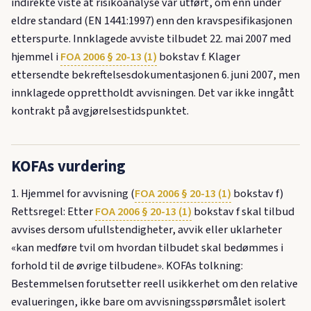
indirekte viste at risikoanalyse var utført, om enn under
eldre standard (EN 1441:1997) enn den kravspesifikasjonen
etterspurte. Innklagede avviste tilbudet 22. mai 2007 med
hjemmel i
FOA 2006 § 20-13 (1)
bokstav f. Klager
ettersendte bekreftelsesdokumentasjonen 6. juni 2007, men
innklagede opprettholdt avvisningen. Det var ikke inngått
kontrakt på avgjørelsestidspunktet.
KOFAs vurdering
1. Hjemmel for avvisning (
FOA 2006 § 20-13 (1)
bokstav f)
Rettsregel: Etter
FOA 2006 § 20-13 (1)
bokstav f skal tilbud
avvises dersom ufullstendigheter, avvik eller uklarheter
«kan medføre tvil om hvordan tilbudet skal bedømmes i
forhold til de øvrige tilbudene». KOFAs tolkning:
Bestemmelsen forutsetter reell usikkerhet om den relative
evalueringen, ikke bare om avvisningsspørsmålet isolert