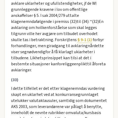
avklare uklarheter og ufullstendigheter, jf de WI
grunnleggende kravene i lov om offentlige
anskaffelser § 5. I sak 2004/279 uttalte
klagenemndafølgende i premiss (32)til (34): “(32)En
avklaring om hvilkenforståelse som skal legges
tilgrunn ville her avgjøre om tilbudet overhodet
skulle tas i betraktning. Forskrijtens
§ 9-1 (1)
forbyr
forhandlinger, men giradgang til avklaringnårdette
viser segnødvendigfor å få klarlagt ukiarheter i
tilbudene. Likhetsprinsippet kan tilsi at det i
bestemte situasjoner kanforeliggeenplikttil åforeta
avkiaringer.
(33)
I dette tilfellet er det etter klagenemndas vurdering
skapt en uklarhet ved at konkurransegrunnlaget
utelukker valutaklausuler, samtidig som dokumentet
AKS 2003, som leverandørene var pålagt å benytte,
inneholdt de nevnte rubrikker omvaluta/kursbasis