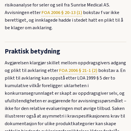
risikoanalyse for seler og seil fra Sunrise Medical AS.
Avvisningen etter
FOA 2006 § 20-13 (1)
bokstav f var ikke
berettiget, og innklagede hadde i stedet hatt en plikt til å
be klager om avklaring.
Praktisk betydning
Avgjørelsen klargjør skillet mellom oppdragsgivers adgang
og plikt til avklaring etter
FOA 2006 § 21-1 (2)
bokstav a. En
plikt til avklaring kan oppstå etter LOA 1999 § 5 der to
kumulative vilkår foreligger: uklarheten i
konkurransegrunnlaget er skapt av oppdragsgiver selv, og
ufullstendigheten er avgjørende for avvisningsspørsmålet –
ikke for den relative evalueringen mot øvrige tilbud. Saken
illustrerer også at asymmetri i kravspesifikasjonens krav til
dokumentasjon for ulike produktkategorier kan skape