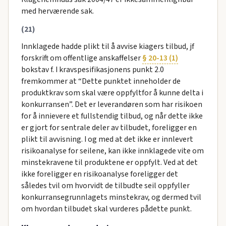
med herværende sak.
(21)
Innklagede hadde plikt til å avvise kiagers tilbud, jf
forskrift om offentlige anskaffelser
§ 20-13 (1)
bokstav f. I kravspesifikasjonens punkt 2.0
fremkommer at “Dette punktet inneholder de
produktkrav som skal være oppfyltfor å kunne delta i
konkurransen”. Det er leverandøren som har risikoen
for å innievere et fullstendig tilbud, og når dette ikke
er gjort for sentrale deler av tilbudet, foreligger en
plikt til avvisning. I og med at det ikke er innlevert
risikoanalyse for seilene, kan ikke innklagede vite om
minstekravene til produktene er oppfylt. Ved at det
ikke foreligger en risikoanalyse foreligger det
således tvil om hvorvidt de tilbudte seil oppfyller
konkurransegrunnlagets minstekrav, og dermed tvil
om hvordan tilbudet skal vurderes pådette punkt.