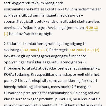
sett. Avgjørende faktum: Manglende
risikoanalysebekreftelse skapte ikke tvil om bedømmelsen
av klagers tilbud sammenlignet med de øvrige –
spørsmålet gjaldt utelukkende om tilbudet skulle avvises
overhodet. Delkonklusjon: Avvisningshjemmelen i
§ 20-13
(1)
bokstav f var ikke oppfylt.
2. Uklarhet i konkurransegrunnlaget og adgang til
avklaring (
FOA 2006 § 21-1
) Rettsregel:
FOA 2006 § 21-1 (2)
bokstav a gir oppdragsgiver adgang til å innhente
opplysninger for å klarlegge «ufullstendigheter» i
tilbudene, forutsatt at det ikke foreligger avvisningsplikt.
KOFAs tolkning: Kravspesifikasjonen skapte reell uklarhet:
punkt 2.1 krevde eksplisitt samsvarserklæring for «hvert
hovedprodukt og tilbehør», mens punkt 2.2 manglet
tilsvarende presisering for risikoanalysen. Seler og seil var
klassifisert som eget produkt i punkt 1.0, men ikke omtalt
som «hovedprodukt» i punkt 3.2. KOFA fant at dette «kan ha