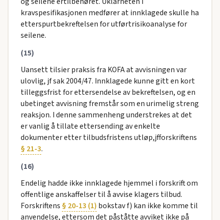
og seilene ertilbehøret. Uklarheten i
kravspesifikasjonen medfører at innklagede skulle ha
etterspurtbekreftelsen for utførtrisikoanalyse for
seilene.
(15)
Uansett tilsier praksis fra KOFA at avvisningen var
ulovlig, jf sak 2004/47. Innklagede kunne gitt en kort
tilleggsfrist for ettersendelse av bekreftelsen, og en
ubetinget avvisning fremstår som en urimelig streng
reaksjon. I denne sammenheng understrekes at det
er vanlig å tillate ettersending av enkelte
dokumenter etter tilbudsfristens utløp,jfforskriftens
§ 21-3
.
(16)
Endelig hadde ikke innklagede hjemmel i forskrift om
offentlige anskaffelser til å avvise klagers tilbud.
Forskriftens
§ 20-13 (1)
bokstav f) kan ikke komme til
anvendelse, ettersom det påståtte avviket ikke på