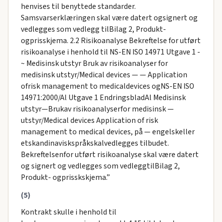
henvises til benyttede standarder.
Samsvarserklæringen skal være datert ogsignert og
vedlegges som vedlegg tilBilag 2, Produkt-
ogprisskjema. 2.2 Risikoanalyse Bekreftelse for utført
risikoanalyse i henhold til NS-EN ISO 14971 Utgave 1 -
~ Medisinsk utstyr Bruk av risikoanalyser for
medisinsk utstyr/Medical devices — — Application
ofrisk management to medicaldevices ogNS-EN ISO
14971:2000/Al Utgave 1 EndringsbladAl Medisinsk
utstyr—Brukav risikoanalyserfor medisinsk —
utstyr/Medical devices Application of risk
management to medical devices, på — engelskeller
etskandinaviskspråkskalvedlegges tilbudet.
Bekreftelsenfor utført risikoanalyse skal være datert
og signert og vedlegges som vedleggtilBilag 2,
Produkt- ogprisskskjema.”
(5)
Kontrakt skulle i henhold til