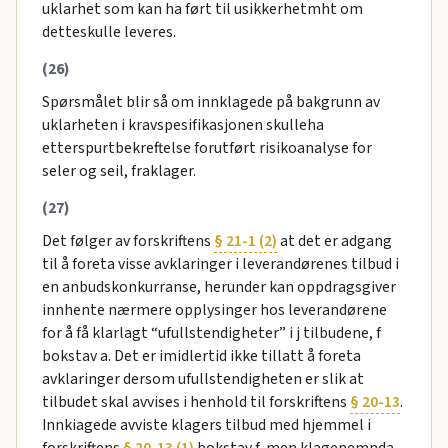
uklarhet som kan ha ført til usikkerhetmht om
detteskulle leveres.
(26)
Spørsmålet blir så om innklagede på bakgrunn av
uklarheten i kravspesifikasjonen skulleha
etterspurtbekreftelse forutført risikoanalyse for
seler og seil, fraklager.
(27)
Det følger av forskriftens
§ 21-1 (2)
at det er adgang
til å foreta visse avklaringer i leverandørenes tilbud i
en anbudskonkurranse, herunder kan oppdragsgiver
innhente nærmere opplysinger hos leverandørene
for å få klarlagt “ufullstendigheter” i j tilbudene, f
bokstav a. Det er imidlertid ikke tillatt å foreta
avklaringer dersom ufullstendigheten er slik at
tilbudet skal avvises i henhold til forskriftens
§ 20-13
.
Innkiagede avviste klagers tilbud med hjemmel i