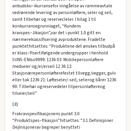
anbudsko~ikurransefor inngåelse av rammeavtale
vedrørende levering av personløftere, seler og seil,
samt tilbehør og reservecleler. I bilag 1 til
konkurransegrunniaget, “Kundens
kravspes~Jikasjon”,var det i punkt 1.0 gitt en
nærmerekiassifisering avproduktene. Fradette
punktethitsettes: “Produktene det ønskes tilbudpå
er klass~flsertifølgende undergrupper i henhold
tilNS-ENIso9999: 1236 03: Mobilepersonlaftere
medseier og/ei/erseil 12 36 12:
Stasjonærepersonløfterefestet tilvegg/vegger, gulv
eller tak 1236 21: Løfteseler/-seil, seterog bårer 1236
90: Tilbehør ogreservedeler tilpersonløftereog
tilseier/seil”
(2)
Frakravspesifikasjonens punkt 3.0
“Produktspes~flkasjon”hitsettes: “3.1 Definisjoner
DejInisjonerav begreper benytteti