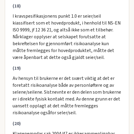
(18)
I kravspesifikasjonens punkt 1.0 er seier/seil
kiassifisert som et hovedprodukt, i henhold til NS-EN
ISO 9999, jf 12 36 21, og altså ikke som et tilbehør.
Nårklager opplyser at selskapet forutsatte at
bekreftelsen for gjennomført risikoanalyse kun
måtte fremlegges for hovedproduktet, måtte det
være åpenbart at dette også gjaldt seier/seil.
(19)
Av hensyn til brukerne er det svært viktig at det er
foretatt risikoanalyse både av personløftere og av
selene/seilene. Sistnevnte er den delen som brukerne
er i direkte fysisk kontakt med. Av denne grunn er det
uansett opplagt at det måtte fremlegges
risikoanalyse ogsåfor seler/seil.
(20)
Klagenemndas sak 2004/47 er ikkesammenlignbar