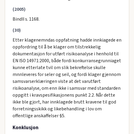
(2005)
BindII s. 1168.
(30)
Etter klagenemndas oppfatning hadde innkiagede en
oppfordring til å be klager om tilstrekkelig
dokumentasjon for utført risikoanalyse i henhold til
EN ISO 14971:2000, både fordi konkurransegrunniaget
kunne etterlate tvil om slik bekreftelse skulle
mnnleveres for seler og seil, og fordi klager gjennom
samsvarserklæringen viste at det varutført
risikoanalyse, om enn ikke i samsvar med standarden
oppgitt i kravspesifikasjonens punkt 2.2. Når dette
ikke ble gjort, har innklagede brutt kravene til god
forretningsskikk og likebehandling i lov om
offentlige anskaffelser §5.
Konklusjon