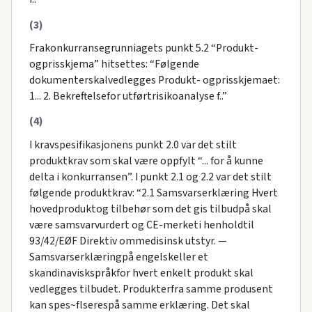
(3)
Frakonkurransegrunniagets punkt 5.2 “Produkt-
ogprisskjema” hitsettes: “Følgende
dokumenterskalvedlegges Produkt- ogprisskjemaet:
1... 2. Bekreftelsefor utførtrisikoanalyse f..”
(4)
I kravspesifikasjonens punkt 2.0 var det stilt
produktkrav som skal være oppfylt “... for å kunne
delta i konkurransen”. I punkt 2.1 og 2.2 var det stilt
følgende produktkrav: “2.1 Samsvarserklæring Hvert
hovedproduktog tilbehør som det gis tilbudpå skal
være samsvarvurdert og CE-merketi henholdtil
93/42/EØF Direktiv ommedisinsk utstyr. —
Samsvarserklæringpå engelskeller et
skandinaviskspråkfor hvert enkelt produkt skal
vedlegges tilbudet. Produkterfra samme produsent
kan spes~flserespå samme erklæring. Det skal