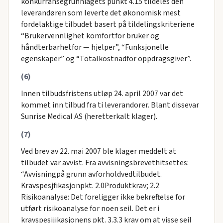
konkurransegrunniagets punkt 4.15 tildeles den
leverandøren som leverte det økonomisk mest
fordelaktige tilbudet basert på tildelingskriteriene
“Brukervennlighet komfortfor bruker og
håndterbarhetfor — hjelper”, “Funksjonelle
egenskaper” og “Totalkostnadfor oppdragsgiver”.
(6)
Innen tilbudsfristens utløp 24. april 2007 var det
kommet inn tilbud fra ti leverandorer. Blant dissevar
Sunrise Medical AS (heretterkalt klager).
(7)
Ved brev av 22. mai 2007 ble klager meddelt at
tilbudet var avvist. Fra avvisningsbrevethitsettes:
“Avvisningpå grunn avforholdvedtilbudet.
Kravspesjfikasjonpkt. 2.0Produktkrav; 2.2
Risikoanalyse: Det foreligger ikke bekreftelse for
utført risikoanalyse for noen seil. Det er i
kravspesijikasjonens pkt. 3.3.3 krav om at visse seil