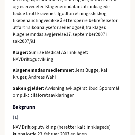
ogreservedeler. Klagenemndafantatinnkiagede
hadde bruttkravene tilgodforretningsskikkog
likebehandlingvedikke å etterspørre bekreftelsefor
utførtrisikoanalysefor seiler ogseil,fra klager.
Klagenemndas avgjørelse17. september2007 i
sak2007/91
Klager:
Sunrise Medical AS Innkiaget:
NAVDriftogutvikling
Klagenemndas medlemmer:
Jens Bugge, Kai
Kruger, Andreas Wahi
Saken gjelder:
Avvisning avklagèrstilbud. Spørsmål
omplikt tilåforetaavkiaringer.
Bakgrunn
(1)
NAV Drift og utvikling (heretter kalt innkiagede)
kunngjorde 23. februar 2007 en åpen