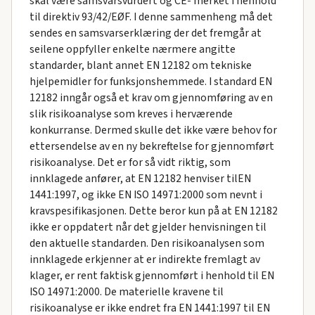
skal være samsvarsvurdert og CE- merket i henhold
til direktiv 93/42/EØF. I denne sammenheng må det
sendes en samsvarserklæring der det fremgår at
seilene oppfyller enkelte nærmere angitte
standarder, blant annet EN 12182 om tekniske
hjelpemidler for funksjonshemmede. I standard EN
12182 inngår også et krav om gjennomføring av en
slik risikoanalyse som kreves i herværende
konkurranse. Dermed skulle det ikke være behov for
ettersendelse av en ny bekreftelse for gjennomført
risikoanalyse. Det er for så vidt riktig, som
innklagede anfører, at EN 12182 henviser tilEN
1441:1997, og ikke EN ISO 14971:2000 som nevnt i
kravspesifikasjonen. Dette beror kun på at EN 12182
ikke er oppdatert når det gjelder henvisningen til
den aktuelle standarden. Den risikoanalysen som
innklagede erkjenner at er indirekte fremlagt av
klager, er rent faktisk gjennomført i henhold til EN
ISO 14971:2000. De materielle kravene til
risikoanalyse er ikke endret fra EN 1441:1997 til EN