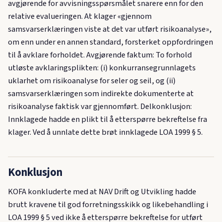
avgjørende for avvisningsspørsmålet snarere enn for den
relative evalueringen. At klager «gjennom
samsvarserklæringen viste at det var utført risikoanalyse»,
om enn under en annen standard, forsterket oppfordringen
til å avklare forholdet. Avgjørende faktum: To forhold
utløste avklaringsplikten: (i) konkurransegrunnlagets
uklarhet om risikoanalyse for seler og seil, og (ii)
samsvarserklæringen som indirekte dokumenterte at
risikoanalyse faktisk var gjennomført. Delkonklusjon:
Innklagede hadde en plikt til å etterspørre bekreftelse fra
klager. Ved å unnlate dette brøt innklagede LOA 1999 § 5.
Konklusjon
KOFA konkluderte med at NAV Drift og Utvikling hadde
brutt kravene til god forretningsskikk og likebehandling i
LOA 1999 § 5 ved ikke å etterspørre bekreftelse for utført