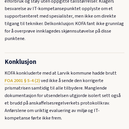
elforbruk og støy uten oppgitte tallstørrelser. Klagers
besvarelse av IT-kompetansepunktet opplyste om et
supportsenteret med spesialister, men ikke om direkte
tilgang til tekniker. Delkonklusjon: KOFA fant ikke grunnlag
for å overprøve innklagedes skjønnsutøvelse på disse
punktene.
Konklusjon
KOFA konkluderte med at Larvik kommune hadde brutt
FOA 2001 § 5-4 (2)
ved ikke å sende den korrigerte
prismatrisen samtidig til alle tilbydere. Manglende
dokumentasjon for utsendelsen utgjorde isolert sett også
et brudd på anskaffelsesregelverkets protokollkrav.
Anførslene om uriktig evaluering av miljø og IT-
kompetanse førte ikke frem.