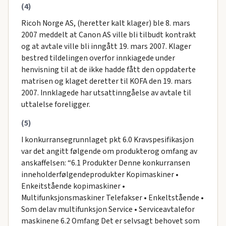
(4)
Ricoh Norge AS, (heretter kalt klager) ble 8. mars
2007 meddelt at Canon AS ville bli tilbudt kontrakt
og at avtale ville bli inngått 19. mars 2007. Klager
bestred tildelingen overfor innkiagede under
henvisning til at de ikke hadde fått den oppdaterte
matrisen og klaget deretter til KOFA den 19. mars
2007. Innklagede har utsattinngåelse av avtale til
uttalelse foreligger.
(5)
I konkurransegrunnlaget pkt 6.0 Kravspesifikasjon
var det angitt følgende om produkterog omfang av
anskaffelsen: “6.1 Produkter Denne konkurransen
inneholderfølgendeprodukter Kopimaskiner •
Enkeitstående kopimaskiner •
Multifunksjonsmaskiner Telefakser • Enkeltstående •
Som delav multifunksjon Service • Serviceavtalefor
maskinene 6.2 Omfang Det er selvsagt behovet som