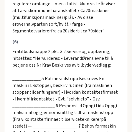
regulerer omfanget, men statistikken siste år viser
at Larvikkommune haranskaffet • Ca20maskiner
(multifunksjonsmaskiner)prår. • Av disse
eroverhalvparten sort/hvitt +farge •
Segmentetvariererfra ca 20sidertil ca 70sider”
(6)
Fratilbudsmappe 2 pkt. 3.2 Service og opplæring,
hitsettes: “Hervurderes: • LeverandØrens evne til å
betjene oss Nr Krav Beskrives av tilbyder/vedlegg:
_____________________________________________
____________ 5 Rutine vedstopp Beskrives En
maskin i LKstopper, beskriv rutinen (fra maskinen
stopper tildenfungerer) • Hvordan kontaktesfirmaet
• Hvemblirkontaktet • Evt. “selvhjelp” • Osv.
__________________ 6 Responstid Oppgi tid • Oppgi
maksimal og gjennomsnittlig tidfra maskinstopp
(Fra vikontakterfirmaet tilserviceteknikererpå
stedet) — ___________________ 7 Behov formaskin