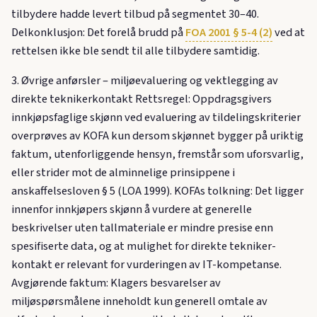
tilbydere hadde levert tilbud på segmentet 30–40.
Delkonklusjon: Det forelå brudd på
FOA 2001 § 5-4 (2)
ved at
rettelsen ikke ble sendt til alle tilbydere samtidig.
3. Øvrige anførsler – miljøevaluering og vektlegging av
direkte teknikerkontakt Rettsregel: Oppdragsgivers
innkjøpsfaglige skjønn ved evaluering av tildelingskriterier
overprøves av KOFA kun dersom skjønnet bygger på uriktig
faktum, utenforliggende hensyn, fremstår som uforsvarlig,
eller strider mot de alminnelige prinsippene i
anskaffelsesloven § 5 (LOA 1999). KOFAs tolkning: Det ligger
innenfor innkjøpers skjønn å vurdere at generelle
beskrivelser uten tallmateriale er mindre presise enn
spesifiserte data, og at mulighet for direkte tekniker­
kontakt er relevant for vurderingen av IT-kompetanse.
Avgjørende faktum: Klagers besvarelser av
miljøspørsmålene inneholdt kun generell omtale av