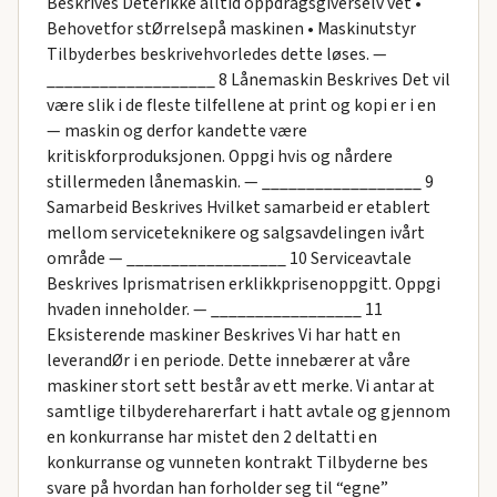
Beskrives Deterikke alltid oppdragsgiverselv vet •
Behovetfor stØrrelsepå maskinen • Maskinutstyr
Tilbyderbes beskrivehvorledes dette løses. —
___________________ 8 Lånemaskin Beskrives Det vil
være slik i de fleste tilfellene at print og kopi er i en
— maskin og derfor kandette være
kritiskforproduksjonen. Oppgi hvis og nårdere
stillermeden lånemaskin. — __________________ 9
Samarbeid Beskrives Hvilket samarbeid er etablert
mellom serviceteknikere og salgsavdelingen ivårt
område — __________________ 10 Serviceavtale
Beskrives Iprismatrisen erklikkprisenoppgitt. Oppgi
hvaden inneholder. — _________________ 11
Eksisterende maskiner Beskrives Vi har hatt en
leverandØr i en periode. Dette innebærer at våre
maskiner stort sett består av ett merke. Vi antar at
samtlige tilbydereharerfart i hatt avtale og gjennom
en konkurranse har mistet den 2 deltatti en
konkurranse og vunneten kontrakt Tilbyderne bes
svare på hvordan han forholder seg til “egne”