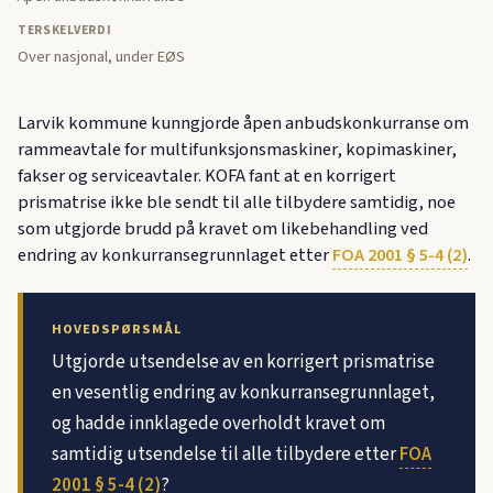
TERSKELVERDI
Over nasjonal, under EØS
Larvik kommune kunngjorde åpen anbudskonkurranse om
rammeavtale for multifunksjonsmaskiner, kopimaskiner,
fakser og serviceavtaler. KOFA fant at en korrigert
prismatrise ikke ble sendt til alle tilbydere samtidig, noe
som utgjorde brudd på kravet om likebehandling ved
endring av konkurransegrunnlaget etter
FOA 2001 § 5-4 (2)
.
HOVEDSPØRSMÅL
Utgjorde utsendelse av en korrigert prismatrise
en vesentlig endring av konkurransegrunnlaget,
og hadde innklagede overholdt kravet om
samtidig utsendelse til alle tilbydere etter
FOA
2001 § 5-4 (2)
?