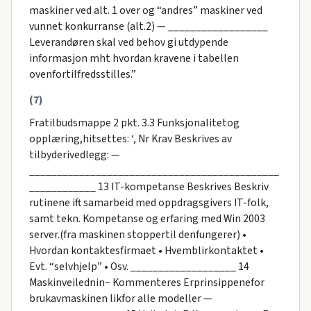
maskiner ved alt. 1 over og “andres” maskiner ved
vunnet konkurranse (alt.2) — __________________
Leverandøren skal ved behov gi utdypende
informasjon mht hvordan kravene i tabellen
ovenfortilfredsstilles.”
(7)
Fratilbudsmappe 2 pkt. 3.3 Funksjonalitetog
opplæring,hitsettes: ‘, Nr Krav Beskrives av
tilbyderivedlegg: —
_____________________________________________
____________ 13 IT-kompetanse Beskrives Beskriv
rutinene ift samarbeid med oppdragsgivers IT-folk,
samt tekn. Kompetanse og erfaring med Win 2003
server.(fra maskinen stoppertil denfungerer) •
Hvordan kontaktesfirmaet • Hvemblirkontaktet •
Evt. “selvhjelp” • Osv. ___________________ 14
Maskinveilednin~ Kommenteres Erprinsippenefor
brukavmaskinen likfor alle modeller —