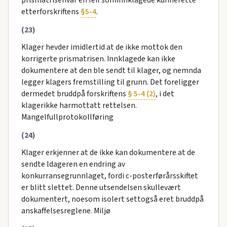
etterforskriftens
§5-4
.
(23)
Klager hevder imidlertid at de ikke mottok den
korrigerte prismatrisen. Innklagede kan ikke
dokumentere at den ble sendt til klager, og nemnda
legger klagers fremstilling til grunn. Det foreligger
dermedet bruddpå forskriftens
§ 5-4 (2)
, i det
klagerikke harmottatt rettelsen.
Mangelfullprotokollføring
(24)
Klager erkjenner at de ikke kan dokumentere at de
sendte ldageren en endring av
konkurransegrunnlaget, fordi c-posterførårsskiftet
er blitt slettet. Denne utsendelsen skullevært
dokumentert, noesom isolert settogså eret bruddpå
anskaffelsesreglene. Miljø