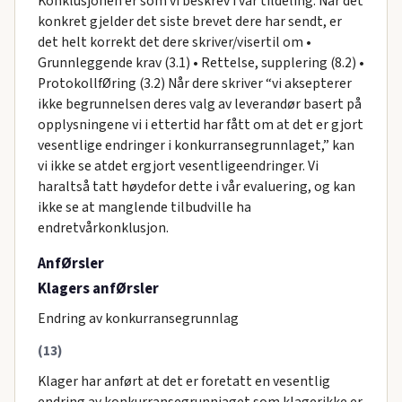
Konklusjonen er som vi beskrev i vår tildeling. Når det
konkret gjelder det siste brevet dere har sendt, er
det helt korrekt det dere skriver/visertil om •
Grunnleggende krav (3.1) • Rettelse, supplering (8.2) •
ProtokollfØring (3.2) Når dere skriver “vi aksepterer
ikke begrunnelsen deres valg av leverandør basert på
opplysningene vi i ettertid har fått om at det er gjort
vesentlige endringer i konkurransegrunnlaget,” kan
vi ikke se atdet ergjort vesentligeendringer. Vi
haraltså tatt høydefor dette i vår evaluering, og kan
ikke se at manglende tilbudville ha
endretvårkonklusjon.
AnfØrsler
Klagers anfØrsler
Endring av konkurransegrunnlag
(13)
Klager har anført at det er foretatt en vesentlig
endring av konkurransegrunniaget som klagerikke er