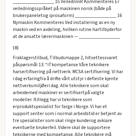
_________________ 15 VeiledninR Kommenteres Er
veiledningsspråket på maskinen norsk (både på
brukerpaneletog iprosaform) _________________ 16
Nymaskin Kommenteres Ved installering av en ny
maskin ved en avdeling, hvilken rutine hartilbyderfor
at de ansatte lærermaskinen — _________________
(8)
Fraklagerstilbud, Tilbudsmappe 2, hitsettessvaret
påspørsmål 13: “iTkompetanse Våre teknikere
harsertifisering på nettverk. MCSA sertifisering. Vi har
i dag erfaringfra å drifte vårt utstyr i defleste kjente
nettverksmiljØeri dag. Alle teknikere som skal
arbeidemed maskiner er sertifisertpå valgte
modeller. Itillegg har vi teknikere som
erproduktspesialist for farge i Norge. Vi har et
support senter som i normal arbeidstid er betjent av
tre spesialister som skal ringe kunderog avkiare
eventuelle brukerfeil. Videre skal de supportere
teknikerne med kompetanse. Alle teknikere må