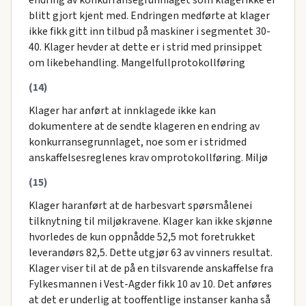
blitt gjort kjent med. Endringen medførte at klager
ikke fikk gitt inn tilbud på maskiner i segmentet 30-
40. Klager hevder at dette er i strid med prinsippet
om likebehandling. Mangelfullprotokollføring
(14)
Klager har anført at innklagede ikke kan
dokumentere at de sendte klageren en endring av
konkurransegrunnlaget, noe som er i stridmed
anskaffelsesreglenes krav omprotokollføring. Miljø
(15)
Klager haranført at de harbesvart spørsmålenei
tilknytning til miljøkravene. Klager kan ikke skjønne
hvorledes de kun oppnådde 52,5 mot foretrukket
leverandørs 82,5. Dette utgjør 63 av vinners resultat.
Klager viser til at de på en tilsvarende anskaffelse fra
Fylkesmannen i Vest-Agder fikk 10 av 10. Det anføres
at det er underlig at tooffentlige instanser kanha så