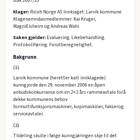
isak 2007/35
Klager:
Ricoh Norge AS Innkiaget: Larvik kommune
Klagenemndasmedlemmer: Kai Kruger,
MagniEisheim og Andreas Wahi
Saken gjelder:
Evaluering. Likebehandling.
Protokollføring. Forutberegnelighet.
Bakgrunn
(1)
Larvik kommune (heretter kalt innklagede)
kunngjorde den 29. november 2006 en åpen
anbudskonkurranse om en 2+2 års rammeavtale forå
dekke kommunens behov
formultifunksjonsmaskiner, kopimaskiner, fakserog
serviceavtaler.
(2)
Tildeling skulle i følge kunngjøringen skje til det