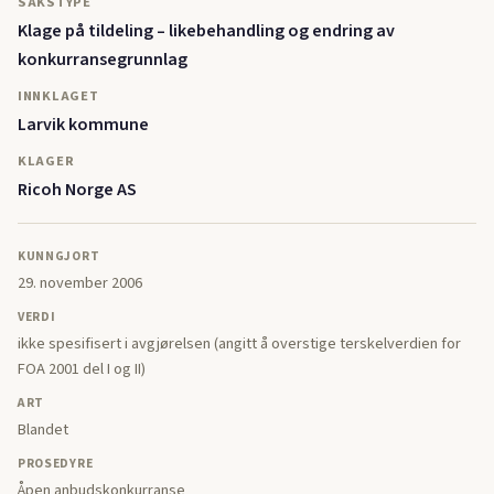
SAKSTYPE
Klage på tildeling – likebehandling og endring av
konkurransegrunnlag
INNKLAGET
Larvik kommune
KLAGER
Ricoh Norge AS
KUNNGJORT
29. november 2006
VERDI
ikke spesifisert i avgjørelsen (angitt å overstige terskelverdien for
FOA 2001 del I og II)
ART
Blandet
PROSEDYRE
Åpen anbudskonkurranse