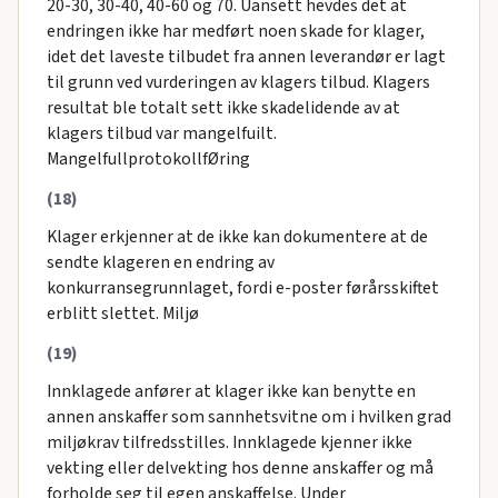
20-30, 30-40, 40-60 og 70. Uansett hevdes det at
endringen ikke har medført noen skade for klager,
idet det laveste tilbudet fra annen leverandør er lagt
til grunn ved vurderingen av klagers tilbud. Klagers
resultat ble totalt sett ikke skadelidende av at
klagers tilbud var mangelfuilt.
MangelfullprotokollfØring
(18)
Klager erkjenner at de ikke kan dokumentere at de
sendte klageren en endring av
konkurransegrunnlaget, fordi e-poster førårsskiftet
erblitt slettet. Miljø
(19)
Innklagede anfører at klager ikke kan benytte en
annen anskaffer som sannhetsvitne om i hvilken grad
miljøkrav tilfredsstilles. Innklagede kjenner ikke
vekting eller delvekting hos denne anskaffer og må
forholde seg til egen anskaffelse. Under