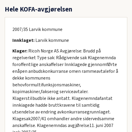
Hele KOFA-avgjørelsen
2007/35 Larvik kommune
Innklaget:
Larvik kommune
Klager:
Ricoh Norge AS Avgjørelse: Brudd på
regelverket Type sak: Rådgivende sak Klagenemnda
foroffentlige anskaffelser Innklagede gjennomfØrte
enåpen anbudskonkurranse omen rammeavtalefor å
dekke kommunens
behovformultifunksjonsmaskiner,
kopimaskiner,fakserog serviceavtaler.
Klagerstilbudble ikke antatt. Klagenemndafantat
innkiagede hadde bruttkravene til samtidig
utsendelse av endring avkonkurransegrunnlaget.
Klagesak2007/41 omhandler andre sidervedsamme
anskaffelse. Klagenemndas avgjØrelse11. juni 2007