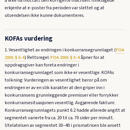
å ikke ha mottatt den korrigerte matrisen. Innklagede
erkjente at e-poster fra perioden var slettet og at
utsendelsen ikke kunne dokumenteres.
KOFAs vurdering
1. Vesentlighet av endringen i konkurransegrunnlaget (
FOA
2001 § 5-4
) Rettsregel:
FOA 2001 § 5-4
åpner for at
oppdragsgiver kan foreta endringer i
konkurransegrunnlaget som ikke er vesentlige. KOFAs
tolkning: Vurderingen av vesentlighet beror på om
endringen er av en slik karakter at den griper inn i
konkurransens grunnleggende premisser eller forrykker
konkurransesituasjonen vesentlig. Avgjørende faktum:
Konkurransegrunnlagets punkt 6.2 hadde allerede angitt at
segmentet varierte fra ca. 20 til ca. 70 sider per minutt.
Utelatelsen av segmentet 30–40 i prismatrisen ble ansett