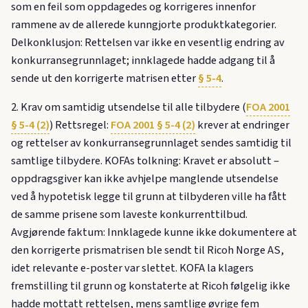
som en feil som oppdagedes og korrigeres innenfor
rammene av de allerede kunngjorte produktkategorier.
Delkonklusjon: Rettelsen var ikke en vesentlig endring av
konkurransegrunnlaget; innklagede hadde adgang til å
sende ut den korrigerte matrisen etter
§ 5-4
.
2. Krav om samtidig utsendelse til alle tilbydere (
FOA 2001
§ 5-4 (2)
) Rettsregel:
FOA 2001 § 5-4 (2)
krever at endringer
og rettelser av konkurransegrunnlaget sendes samtidig til
samtlige tilbydere. KOFAs tolkning: Kravet er absolutt –
oppdragsgiver kan ikke avhjelpe manglende utsendelse
ved å hypotetisk legge til grunn at tilbyderen ville ha fått
de samme prisene som laveste konkurrenttilbud.
Avgjørende faktum: Innklagede kunne ikke dokumentere at
den korrigerte prismatrisen ble sendt til Ricoh Norge AS,
idet relevante e-poster var slettet. KOFA la klagers
fremstilling til grunn og konstaterte at Ricoh følgelig ikke
hadde mottatt rettelsen, mens samtlige øvrige fem