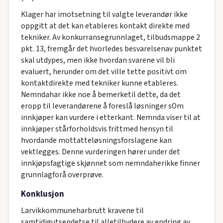
Klager har imotsetning til valgte leverandør ikke
oppgitt at det kan etableres kontakt direkte med
tekniker. Av konkurransegrunnlaget, tilbudsmappe 2
pkt. 13, fremgår det hvorledes besvarelsenav punktet
skal utdypes, men ikke hvordan svarene vil bli
evaluert, herunder om det ville tette positivt om
kontaktdirekte med tekniker kunne etableres.
Nemndahar ikke noe å bemerketil dette, da det
eropp til leverandørene å foreslå løsninger sOm
innkjøper kan vurdere i etterkant. Nemnda viser til at
innkjøper stårforholdsvis frittmed hensyn til
hvordande mottatteløsningsforslagene kan
vektlegges. Denne vurderingen hører under det
innkjøpsfagtige skjønnet som nemndaherikke finner
grunnlagforå overprøve.
Konklusjon
Larvikkommuneharbrutt kravene til
samtidigutsendetse til alletilbydere av endring av