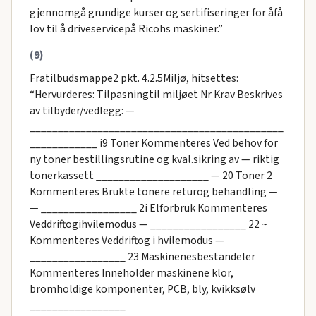
gjennomgå grundige kurser og sertifiseringer for åfå
lov til å driveservicepå Ricohs maskiner.”
(9)
Fratilbudsmappe2 pkt. 4.2.5Miljø, hitsettes:
“Hervurderes: Tilpasningtil miljøet Nr Krav Beskrives
av tilbyder/vedlegg: —
_____________________________________________
____________ i9 Toner Kommenteres Ved behov for
ny toner bestillingsrutine og kval.sikring av — riktig
tonerkassett ____________________ — 20 Toner 2
Kommenteres Brukte tonere returog behandling —
— _________________ 2i Elforbruk Kommenteres
Veddriftogihvilemodus — _________________ 22 ~
Kommenteres Veddriftog i hvilemodus —
_________________ 23 Maskinenesbestandeler
Kommenteres Inneholder maskinene klor,
bromholdige komponenter, PCB, bly, kvikksølv
_________________