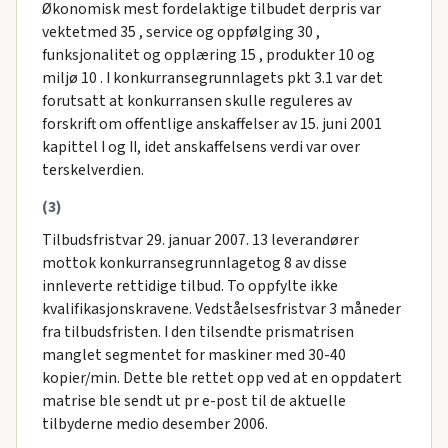
Økonomisk mest fordelaktige tilbudet derpris var
vektetmed 35 , service og oppfølging 30 ,
funksjonalitet og opplæring 15 , produkter 10 og
miljø 10 . I konkurransegrunnlagets pkt 3.1 var det
forutsatt at konkurransen skulle reguleres av
forskrift om offentlige anskaffelser av 15. juni 2001
kapittel I og II, idet anskaffelsens verdi var over
terskelverdien.
(3)
Tilbudsfristvar 29. januar 2007. 13 leverandører
mottok konkurransegrunnlagetog 8 av disse
innleverte rettidige tilbud. To oppfylte ikke
kvalifikasjonskravene. Vedståelsesfristvar 3 måneder
fra tilbudsfristen. I den tilsendte prismatrisen
manglet segmentet for maskiner med 30-40
kopier/min. Dette ble rettet opp ved at en oppdatert
matrise ble sendt ut pr e-post til de aktuelle
tilbyderne medio desember 2006.