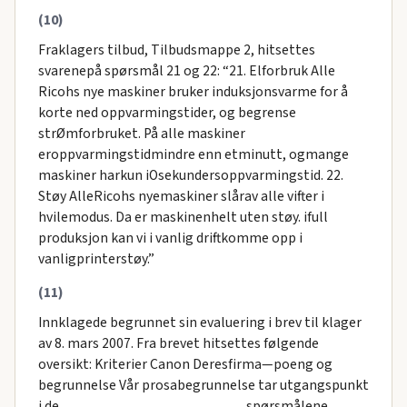
(10)
Fraklagers tilbud, Tilbudsmappe 2, hitsettes
svarenepå spørsmål 21 og 22: “21. Elforbruk Alle
Ricohs nye maskiner bruker induksjonsvarme for å
korte ned oppvarmingstider, og begrense
strØmforbruket. På alle maskiner
eroppvarmingstidmindre enn etminutt, ogmange
maskiner harkun iOsekundersoppvarmingstid. 22.
Støy AlleRicohs nyemaskiner slårav alle vifter i
hvilemodus. Da er maskinenhelt uten støy. ifull
produksjon kan vi i vanlig driftkomme opp i
vanligprinterstøy.”
(11)
Innklagede begrunnet sin evaluering i brev til klager
av 8. mars 2007. Fra brevet hitsettes følgende
oversikt: Kriterier Canon Deresfirma—poeng og
begrunnelse Vår prosabegrunnelse tar utgangspunkt
i de _________________________ spørsmålene