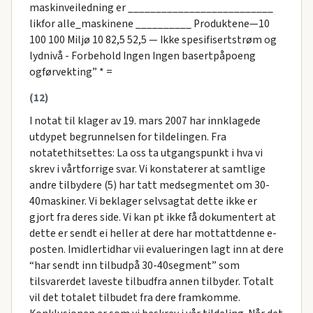
maskinveiledning er __________________________
likfor alle_maskinene __________ Produktene—10
100 100 Miljø 10 82,5 52,5 — Ikke spesifisertstrøm og
lydnivå - Forbehold Ingen Ingen basertpåpoeng
ogførvekting” * =
(12)
I notat til klager av 19. mars 2007 har innklagede
utdypet begrunnelsen for tildelingen. Fra
notatethitsettes: La oss ta utgangspunkt i hva vi
skrev i vårtforrige svar. Vi konstaterer at samtlige
andre tilbydere (5) har tatt medsegmentet om 30-
40maskiner. Vi beklager selvsagtat dette ikke er
gjort fra deres side. Vi kan pt ikke få dokumentert at
dette er sendt ei heller at dere har mottattdenne e-
posten. Imidlertidhar vii evalueringen lagt inn at dere
“har sendt inn tilbudpå 30-40segment” som
tilsvarerdet laveste tilbudfra annen tilbyder. Totalt
vil det totalet tilbudet fra dere framkomme.