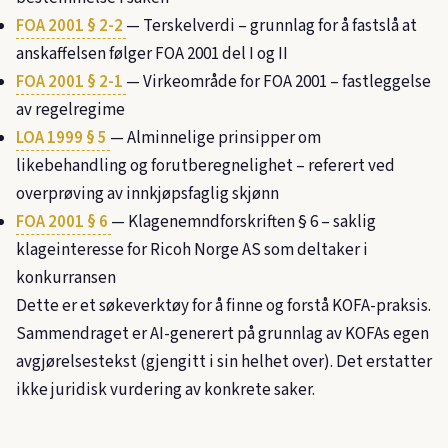
FOA 2001 § 2-2
— Terskelverdi – grunnlag for å fastslå at
anskaffelsen følger FOA 2001 del I og II
FOA 2001 § 2-1
— Virkeområde for FOA 2001 – fastleggelse
av regelregime
LOA 1999 § 5
— Alminnelige prinsipper om
likebehandling og forutberegnelighet – referert ved
overprøving av innkjøpsfaglig skjønn
FOA 2001 § 6
— Klagenemndforskriften § 6 – saklig
klageinteresse for Ricoh Norge AS som deltaker i
konkurransen
Dette er et søkeverktøy for å finne og forstå KOFA-praksis.
Sammendraget er AI-generert på grunnlag av KOFAs egen
avgjørelsestekst (gjengitt i sin helhet over). Det erstatter
ikke juridisk vurdering av konkrete saker.