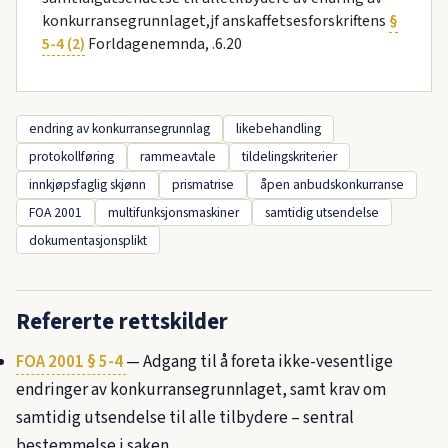
konkurransegrunnlaget,jf anskaffetsesforskriftens
§
5-4 (2)
Forldagenemnda, .6.20
endring av konkurransegrunnlag
likebehandling
protokollføring
rammeavtale
tildelingskriterier
innkjøpsfaglig skjønn
prismatrise
åpen anbudskonkurranse
FOA 2001
multifunksjonsmaskiner
samtidig utsendelse
dokumentasjonsplikt
Refererte rettskilder
FOA 2001 § 5-4
— Adgang til å foreta ikke-vesentlige
endringer av konkurransegrunnlaget, samt krav om
samtidig utsendelse til alle tilbydere – sentral
bestemmelse i saken