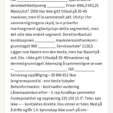
dereikkefikkiOpoeng _________ Priser i094,3 593,25
Mask/utst* 2000 Har ikke gitt tilbud på 30-40
maskiner, men Vi la sammenalt akt. Utstyr i for
sammenligningens skyld, la vi priserfor
hvertsegment ogfantprispr dette segmentet, men
det ville ikke endret segment. Deretteriftantall
konklusjonen __________ maskinersomframkom i
grunnlaget 960 _________ Serviceavtale* 1126,5
Ligger noe høyere enn den beste, men har Basertpå
ant. Eks. i ikke gitt tilbudpå 30-40maskiner og
dermed grunnlaget ikkemulig å sammenligne se over
— __________________________ 765 __________
Serviceog oppfØlging—30 846 651 Noe
lengreresponstid - enn beste tubyder
Behovformaskin: - kostnadfor vurdering
Lånemaskinkun etter - 3. rep.forsØkav sammefeil
Funksjonalitet og opplæring 225 150 15 IT: Tekn. kan
ikke — - kontaktes direkte. Hos vinner er tekn. Med på
å drifte ogfår 1.h. kjennskap Ikke svart på om -