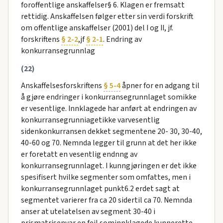
foroffentlige anskaffelser§ 6. Klagen er fremsatt
rettidig. Anskaffelsen følger etter sin verdi forskrift
om offentlige anskaffelser (2001) del I og II, jf.
forskriftens
§ 2-2
,jf
§ 2-1
. Endring av
konkurransegrunnlag
(22)
Anskaffelsesforskriftens
§ 5-4
åpner for en adgang til
å gjøre endringer i konkurransegrunnlaget somikke
er vesentlige. Innklagede har anført at endringen av
konkurransegrunniagetikke varvesentlig
sidenkonkurransen dekket segmentene 20- 30, 30-40,
40-60 og 70. Nemnda legger til grunn at det her ikke
er foretatt en vesentlig endnng av
konkurransegrunnlaget. I kunngjøringen er det ikke
spesifisert hvilke segmenter som omfattes, men i
konkurransegrunnlaget punkt6.2 erdet sagt at
segmentet varierer fra ca 20 sidertil ca 70. Nemnda
anser at utelatelsen av segment 30-40 i
prismatrisenvar en feil sominnklagede kunnerette