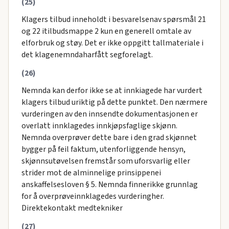
(25)
Klagers tilbud inneholdt i besvarelsenav spørsmål 21
og 22 itilbudsmappe 2 kun en generell omtale av
elforbruk og støy. Det er ikke oppgitt tallmateriale i
det klagenemndaharfått segforelagt.
(26)
Nemnda kan derfor ikke se at innkiagede har vurdert
klagers tilbud uriktig på dette punktet. Den nærmere
vurderingen av den innsendte dokumentasjonen er
overlatt innklagedes innkjøpsfaglige skjønn.
Nemnda overprøver dette bare i den grad skjønnet
bygger på feil faktum, utenforliggende hensyn,
skjønnsutøvelsen fremstår som uforsvarlig eller
strider mot de alminnelige prinsippenei
anskaffelsesloven § 5. Nemnda finnerikke grunnlag
for å overprøveinnklagedes vurderingher.
Direktekontakt medtekniker
(27)