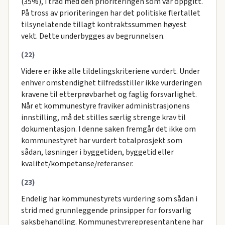
(35%), i tråd med den prioriteringen som var oppgitt.
På tross av prioriteringen har det politiske flertallet
tilsynelatende tillagt kontraktssummen høyest
vekt. Dette underbygges av begrunnelsen.
(22)
Videre er ikke alle tildelingskriteriene vurdert. Under
enhver omstendighet tilfredsstiller ikke vurderingen
kravene til etterprøvbarhet og faglig forsvarlighet.
Når et kommunestyre fraviker administrasjonens
innstilling, må det stilles særlig strenge krav til
dokumentasjon. I denne saken fremgår det ikke om
kommunestyret har vurdert totalprosjekt som
sådan, løsninger i byggetiden, byggetid eller
kvalitet/kompetanse/referanser.
(23)
Endelig har kommunestyrets vurdering som sådan i
strid med grunnleggende prinsipper for forsvarlig
saksbehandling. Kommunestyrerepresentantene har