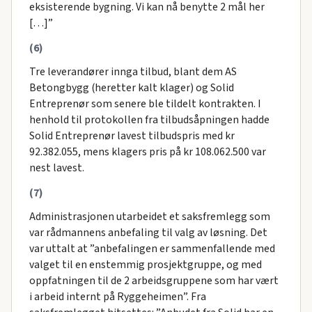
eksisterende bygning. Vi kan nå benytte 2 mål her
[…]”
(6)
Tre leverandører innga tilbud, blant dem AS
Betongbygg (heretter kalt klager) og Solid
Entreprenør som senere ble tildelt kontrakten. I
henhold til protokollen fra tilbudsåpningen hadde
Solid Entreprenør lavest tilbudspris med kr
92.382.055, mens klagers pris på kr 108.062.500 var
nest lavest.
(7)
Administrasjonen utarbeidet et saksfremlegg som
var rådmannens anbefaling til valg av løsning. Det
var uttalt at ”anbefalingen er sammenfallende med
valget til en enstemmig prosjektgruppe, og med
oppfatningen til de 2 arbeidsgruppene som har vært
i arbeid internt på Ryggeheimen”. Fra