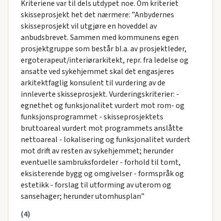
Kriteriene var til dels utdypet noe. Om kriteriet
skisseprosjekt het det nærmere: ”Anbydernes
skisseprosjekt vil utgjøre en hoveddel av
anbudsbrevet. Sammen med kommunens egen
prosjektgruppe som består bl.a. av prosjektleder,
ergoterapeut/interiørarkitekt, repr. fra ledelse og
ansatte ved sykehjemmet skal det engasjeres
arkitektfaglig konsulent til vurdering av de
innleverte skisseprosjekt. Vurderingskriterier: -
egnethet og funksjonalitet vurdert mot rom- og
funksjonsprogrammet - skisseprosjektets
bruttoareal vurdert mot programmets anslåtte
nettoareal - lokalisering og funksjonalitet vurdert
mot drift av resten av sykehjemmet; herunder
eventuelle sambruksfordeler - forhold til tomt,
eksisterende bygg og omgivelser - formspråk og
estetikk - forslag til utforming av uterom og
sansehager; herunder utomhusplan”
(4)