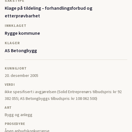
SAKSTYPE
Klage på tildeling – forhandlingsforbud og
etterprøvbarhet
INNKLAGET
Rygge kommune
KLAGER
AS Betongbygg
KUNNGJORT
20. desember 2005
VERDI
ikke spesifisert i avgjørelsen (Solid Entreprenørs tilbudspris: kr 92
382 055; AS Betongbyggs tilbudspris: kr 108 062 500)
ART
Bygg og anlegg
PROSEDYRE
Åpen anbudskonkurranse