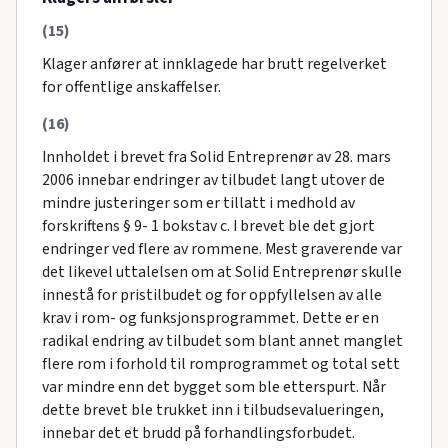
(15)
Klager anfører at innklagede har brutt regelverket
for offentlige anskaffelser.
(16)
Innholdet i brevet fra Solid Entreprenør av 28. mars
2006 innebar endringer av tilbudet langt utover de
mindre justeringer som er tillatt i medhold av
forskriftens § 9- 1 bokstav c. I brevet ble det gjort
endringer ved flere av rommene. Mest graverende var
det likevel uttalelsen om at Solid Entreprenør skulle
innestå for pristilbudet og for oppfyllelsen av alle
krav i rom- og funksjonsprogrammet. Dette er en
radikal endring av tilbudet som blant annet manglet
flere rom i forhold til romprogrammet og total sett
var mindre enn det bygget som ble etterspurt. Når
dette brevet ble trukket inn i tilbudsevalueringen,
innebar det et brudd på forhandlingsforbudet.