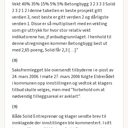
Vekt 40% 35% 15% 5% 5% Betongbygg 3 2 3 3 3 Solid
2 3 2 1 2 I denne tabellen er beste prosjekt gitt
verdien 3, nest beste er gitt verdien 2 og dårligste
verdien 1. Disse er så multiplisert med en vekting
som gir uttrykk for hvor stor relativ vekt
indikatorene har, jf anbudsgrunnlaget. I henhold til
denne utregningen kommer Betongbygg best ut
med 2,65 poeng, Solid får 2,3 […].”
(8)
Saksfremlegget ble oversendt tilbyderne i e-post av
24. mars 2006. I møte 27. mars 2006 fulgte Eldrerådet
i kommunen opp innstillingen og vedtok at klagers
tilbud skulle velges, men med ”forbehold om at
nødvendig tilleggsareal er avklart”.
(9)
Både Solid Entreprenør og klager sendte brev til
innklagede der innstillingen ble kommentert. I sitt