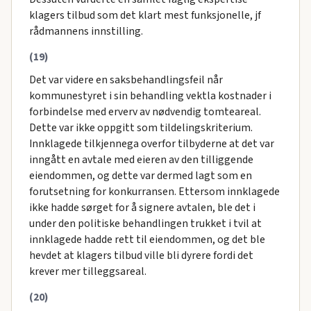
klagers tilbud som det klart mest funksjonelle, jf
rådmannens innstilling.
(19)
Det var videre en saksbehandlingsfeil når
kommunestyret i sin behandling vektla kostnader i
forbindelse med erverv av nødvendig tomteareal.
Dette var ikke oppgitt som tildelingskriterium.
Innklagede tilkjennega overfor tilbyderne at det var
inngått en avtale med eieren av den tilliggende
eiendommen, og dette var dermed lagt som en
forutsetning for konkurransen. Ettersom innklagede
ikke hadde sørget for å signere avtalen, ble det i
under den politiske behandlingen trukket i tvil at
innklagede hadde rett til eiendommen, og det ble
hevdet at klagers tilbud ville bli dyrere fordi det
krever mer tilleggsareal.
(20)