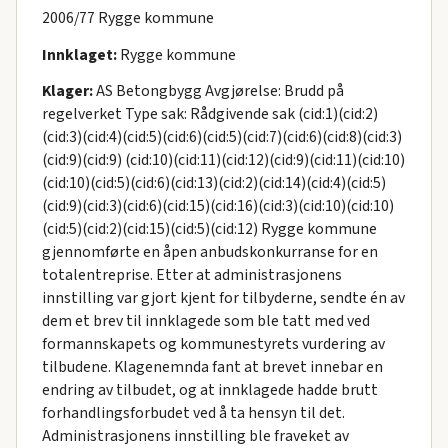
2006/77 Rygge kommune
Innklaget:
Rygge kommune
Klager:
AS Betongbygg Avgjørelse: Brudd på
regelverket Type sak: Rådgivende sak (cid:1)(cid:2)
(cid:3)(cid:4)(cid:5)(cid:6)(cid:5)(cid:7)(cid:6)(cid:8)(cid:3)
(cid:9)(cid:9) (cid:10)(cid:11)(cid:12)(cid:9)(cid:11)(cid:10)
(cid:10)(cid:5)(cid:6)(cid:13)(cid:2)(cid:14)(cid:4)(cid:5)
(cid:9)(cid:3)(cid:6)(cid:15)(cid:16)(cid:3)(cid:10)(cid:10)
(cid:5)(cid:2)(cid:15)(cid:5)(cid:12) Rygge kommune
gjennomførte en åpen anbudskonkurranse for en
totalentreprise. Etter at administrasjonens
innstilling var gjort kjent for tilbyderne, sendte én av
dem et brev til innklagede som ble tatt med ved
formannskapets og kommunestyrets vurdering av
tilbudene. Klagenemnda fant at brevet innebar en
endring av tilbudet, og at innklagede hadde brutt
forhandlingsforbudet ved å ta hensyn til det.
Administrasjonens innstilling ble fraveket av