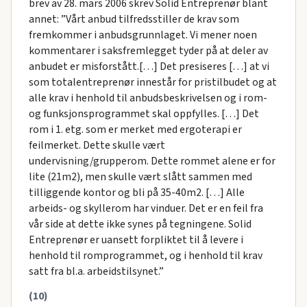
brev av 28. mars 2006 skrev Solid Entreprenør blant
annet: ”Vårt anbud tilfredsstiller de krav som
fremkommer i anbudsgrunnlaget. Vi mener noen
kommentarer i saksfremlegget tyder på at deler av
anbudet er misforstått.[…] Det presiseres […] at vi
som totalentreprenør innestår for pristilbudet og at
alle krav i henhold til anbudsbeskrivelsen og i rom-
og funksjonsprogrammet skal oppfylles. […] Det
rom i 1. etg. som er merket med ergoterapi er
feilmerket. Dette skulle vært
undervisning/grupperom. Dette rommet alene er for
lite (21m2), men skulle vært slått sammen med
tilliggende kontor og bli på 35-40m2. […] Alle
arbeids- og skyllerom har vinduer. Det er en feil fra
vår side at dette ikke synes på tegningene. Solid
Entreprenør er uansett forpliktet til å levere i
henhold til romprogrammet, og i henhold til krav
satt fra bl.a. arbeidstilsynet.”
(10)