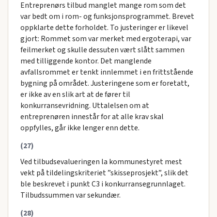
Entreprenørs tilbud manglet mange rom som det
var bedt om i rom- og funksjonsprogrammet. Brevet
oppklarte dette forholdet. To justeringer er likevel
gjort: Rommet som var merket med ergoterapi, var
feilmerket og skulle dessuten vært slått sammen
med tilliggende kontor. Det manglende
avfallsrommet er tenkt innlemmet i en frittstående
bygning på området. Justeringene som er foretatt,
er ikke av en slik art at de fører til
konkurransevridning. Uttalelsen om at
entreprenøren innestår for at alle krav skal
oppfylles, går ikke lenger enn dette.
(27)
Ved tilbudsevalueringen la kommunestyret mest
vekt på tildelingskriteriet ”skisseprosjekt”, slik det
ble beskrevet i punkt C3 i konkurransegrunnlaget.
Tilbudssummen var sekundær.
(28)