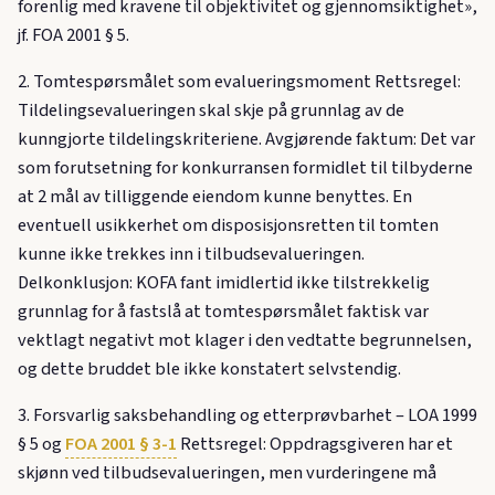
forenlig med kravene til objektivitet og gjennomsiktighet»,
jf. FOA 2001 § 5.
2. Tomtespørsmålet som evalueringsmoment Rettsregel:
Tildelingsevalueringen skal skje på grunnlag av de
kunngjorte tildelingskriteriene. Avgjørende faktum: Det var
som forutsetning for konkurransen formidlet til tilbyderne
at 2 mål av tilliggende eiendom kunne benyttes. En
eventuell usikkerhet om disposisjonsretten til tomten
kunne ikke trekkes inn i tilbudsevalueringen.
Delkonklusjon: KOFA fant imidlertid ikke tilstrekkelig
grunnlag for å fastslå at tomtespørsmålet faktisk var
vektlagt negativt mot klager i den vedtatte begrunnelsen,
og dette bruddet ble ikke konstatert selvstendig.
3. Forsvarlig saksbehandling og etterprøvbarhet – LOA 1999
§ 5 og
FOA 2001 § 3-1
Rettsregel: Oppdragsgiveren har et
skjønn ved tilbudsevalueringen, men vurderingene må