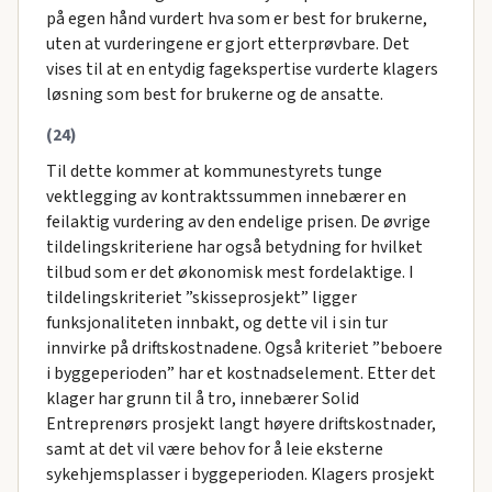
på egen hånd vurdert hva som er best for brukerne,
uten at vurderingene er gjort etterprøvbare. Det
vises til at en entydig fagekspertise vurderte klagers
løsning som best for brukerne og de ansatte.
(24)
Til dette kommer at kommunestyrets tunge
vektlegging av kontraktssummen innebærer en
feilaktig vurdering av den endelige prisen. De øvrige
tildelingskriteriene har også betydning for hvilket
tilbud som er det økonomisk mest fordelaktige. I
tildelingskriteriet ”skisseprosjekt” ligger
funksjonaliteten innbakt, og dette vil i sin tur
innvirke på driftskostnadene. Også kriteriet ”beboere
i byggeperioden” har et kostnadselement. Etter det
klager har grunn til å tro, innebærer Solid
Entreprenørs prosjekt langt høyere driftskostnader,
samt at det vil være behov for å leie eksterne
sykehjemsplasser i byggeperioden. Klagers prosjekt