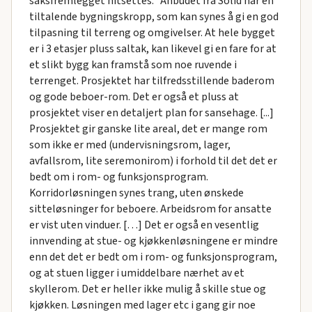
saksfremlegget hitsettes: ”Anbudet fra Solid har en
tiltalende bygningskropp, som kan synes å gi en god
tilpasning til terreng og omgivelser. At hele bygget
er i 3 etasjer pluss saltak, kan likevel gi en fare for at
et slikt bygg kan framstå som noe ruvende i
terrenget. Prosjektet har tilfredsstillende baderom
og gode beboer-rom. Det er også et pluss at
prosjektet viser en detaljert plan for sansehage. [...]
Prosjektet gir ganske lite areal, det er mange rom
som ikke er med (undervisningsrom, lager,
avfallsrom, lite seremonirom) i forhold til det det er
bedt om i rom- og funksjonsprogram.
Korridorløsningen synes trang, uten ønskede
sitteløsninger for beboere. Arbeidsrom for ansatte
er vist uten vinduer. […] Det er også en vesentlig
innvending at stue- og kjøkkenløsningene er mindre
enn det det er bedt om i rom- og funksjonsprogram,
og at stuen ligger i umiddelbare nærhet av et
skyllerom. Det er heller ikke mulig å skille stue og
kjøkken. Løsningen med lager etc i gang gir noe