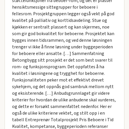
støttefunksjoner fra beboer-rom, og det er plasser
hensiktsmessige sittegrupper for beboere i
fellesrom. Prosjektgruppen legger også vekt på god
kvalitet på palliativ og korttidsavdeling. Stue og
kjøkken er sentralt plassert og kan skjermes, noe
som gir god bokvalitet for beboerne. Prosjektet kan
bygges innen tidsrammen, og ved denne løsningen
trenger vi ikke å finne løsning under byggeperioden
for beboere eller ansatte. […] Sammenfatning
Betongbygg sitt prosjekt er det som best svarer til
rom- og funksjonsprogram. Det oppfattes å ha
kvalitet i løsningene og trygghet for beboerne.
Funksjonaliteten peker mot et effektivt drevet
sykehjem, og det oppnås god sambruk mellom nytt
og eksisterende. […] Anbudsgrunnlaget gir videre
kriterier for hvordan de ulike anbudene skal vurderes,
og dette er forsøkt sammenfattet nedenfor. Her er
også de ulike kriteriene vektet, og stilt opp i en
tabell Entreprenør Totalprosjekt Pris Beboere i Tid
Kvalitet, kompetanse, byggeperioden referanser