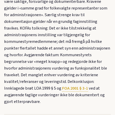
være saklige, forsvarlige og dokumenterbare. Kravene
gjelder i «samme grad for folkevalgte representanter som
for administrasjonen». Særlig strenge krav til
dokumentasjon gjelder når en grundig faginnstilling
fravikes. KOFAs tolkning: Det er ikke tilstrekkelig at
administrasjonens innstilling var tilgjengelig for
kommunestyremedlemmene; det må fremgå på hvilke
punkter flertallet hadde et annet syn enn administrasjonen
og hvorfor. Avgjørende faktum: Kommunestyrets
begrunnelse var «meget knapp» og redegjorde ikke for
hvorfor administrasjonens vurdering av funksjonalitet ble
fraveket. Det manglet enhver vurdering av kriteriene
kvalitet/referanser og leveringstid. Delkonklusjon:
Innklagede brøt LOA 1999 § 5 og
FOA 2001 § 3-1
ved at
avgjørende faglige vurderinger ikke ble dokumentert og
gjort etterprøvbare.