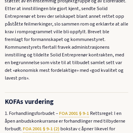
støttet av en enstemmig prosjektgruppe og av Eldrerådet.
Etter at innstillingen ble gjort kjent, sendte Solid
Entreprenør et brev der selskapet blant annet rettet opp
påståtte feilmerkinger, slo sammen rom og erklærte at alle
krav i romprogrammet ville bli oppfylt. Brevet ble
fremlagt for formannskapet og kommunestyret.
Kommunestyrets flertall fravek administrasjonens
innstilling og tildelte Solid Entreprenør kontrakten, med
en begrunnnelse som viste til at tilbudet samlet sett var
det «økonomisk mest fordelaktige» med «god kvalitet og
lavest pris».
KOFAs vurdering
1. Forhandlingsforbudet –
FOA 2001 § 9-1
Rettsregel: I en
åpen anbudskonkurranse er forhandlinger med tilbyderne
forbudt.
FOA 2001 § 9-1 (2)
bokstav c åpner likevel for