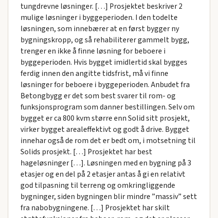
tungdrevne løsninger. […] Prosjektet beskriver 2
mulige løsninger i byggeperioden. I den todelte
løsningen, som innebærer at en først bygger ny
bygningskropp, og så rehabiliterer gammelt bygg,
trenger en ikke å finne løsning for beboere i
byggeperioden. Hvis bygget imidlertid skal bygges
ferdig innen den angitte tidsfrist, må vi finne
løsninger for beboere i byggeperioden. Anbudet fra
Betongbygg er det som best svarer til rom- og
funksjonsprogram som danner bestillingen. Selv om
bygget er ca 800 kvm større enn Solid sitt prosjekt,
virker bygget arealeffektivt og godt å drive. Bygget
innehar også de rom det er bedt om, i motsetning til
Solids prosjekt. […] Prosjektet har best
hageløsninger […]. Løsningen med en bygning på 3
etasjer og en del på 2 etasjer antas å gi en relativt
god tilpasning til terreng og omkringliggende
bygninger, siden bygningen blir mindre ”massiv” sett
fra nabobygningene. […] Prosjektet har skilt