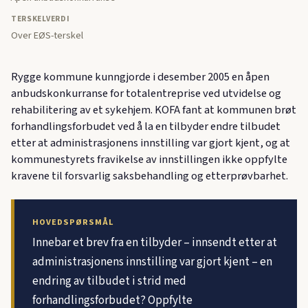
TERSKELVERDI
Over EØS-terskel
Rygge kommune kunngjorde i desember 2005 en åpen
anbudskonkurranse for totalentreprise ved utvidelse og
rehabilitering av et sykehjem. KOFA fant at kommunen brøt
forhandlingsforbudet ved å la en tilbyder endre tilbudet
etter at administrasjonens innstilling var gjort kjent, og at
kommunestyrets fravikelse av innstillingen ikke oppfylte
kravene til forsvarlig saksbehandling og etterprøvbarhet.
HOVEDSPØRSMÅL
Innebar et brev fra en tilbyder – innsendt etter at
administrasjonens innstilling var gjort kjent – en
endring av tilbudet i strid med
forhandlingsforbudet? Oppfylte