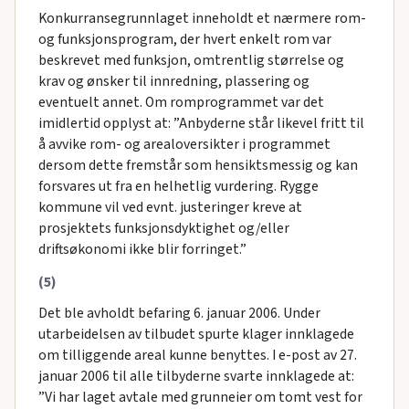
Konkurransegrunnlaget inneholdt et nærmere rom-
og funksjonsprogram, der hvert enkelt rom var
beskrevet med funksjon, omtrentlig størrelse og
krav og ønsker til innredning, plassering og
eventuelt annet. Om romprogrammet var det
imidlertid opplyst at: ”Anbyderne står likevel fritt til
å avvike rom- og arealoversikter i programmet
dersom dette fremstår som hensiktsmessig og kan
forsvares ut fra en helhetlig vurdering. Rygge
kommune vil ved evnt. justeringer kreve at
prosjektets funksjonsdyktighet og/eller
driftsøkonomi ikke blir forringet.”
(5)
Det ble avholdt befaring 6. januar 2006. Under
utarbeidelsen av tilbudet spurte klager innklagede
om tilliggende areal kunne benyttes. I e-post av 27.
januar 2006 til alle tilbyderne svarte innklagede at:
”Vi har laget avtale med grunneier om tomt vest for