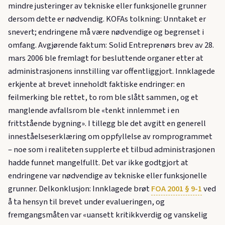
mindre justeringer av tekniske eller funksjonelle grunner
dersom dette er nødvendig. KOFAs tolkning: Unntaket er
snevert; endringene må være nødvendige og begrenset i
omfang. Avgjørende faktum: Solid Entreprenørs brev av 28.
mars 2006 ble fremlagt for besluttende organer etter at
administrasjonens innstilling var offentliggjort. Innklagede
erkjente at brevet inneholdt faktiske endringer: en
feilmerking ble rettet, to rom ble slått sammen, og et
manglende avfallsrom ble «tenkt innlemmet i en
frittstående bygning». I tillegg ble det avgitt en generell
inneståelseserklæring om oppfyllelse av romprogrammet
– noe som i realiteten supplerte et tilbud administrasjonen
hadde funnet mangelfullt. Det var ikke godtgjort at
endringene var nødvendige av tekniske eller funksjonelle
grunner. Delkonklusjon: Innklagede brøt
FOA 2001 § 9-1
ved
å ta hensyn til brevet under evalueringen, og
fremgangsmåten var «uansett kritikkverdig og vanskelig