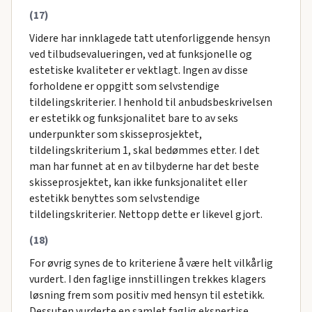
(17)
Videre har innklagede tatt utenforliggende hensyn
ved tilbudsevalueringen, ved at funksjonelle og
estetiske kvaliteter er vektlagt. Ingen av disse
forholdene er oppgitt som selvstendige
tildelingskriterier. I henhold til anbudsbeskrivelsen
er estetikk og funksjonalitet bare to av seks
underpunkter som skisseprosjektet,
tildelingskriterium 1, skal bedømmes etter. I det
man har funnet at en av tilbyderne har det beste
skisseprosjektet, kan ikke funksjonalitet eller
estetikk benyttes som selvstendige
tildelingskriterier. Nettopp dette er likevel gjort.
(18)
For øvrig synes de to kriteriene å være helt vilkårlig
vurdert. I den faglige innstillingen trekkes klagers
løsning frem som positiv med hensyn til estetikk.
Dessuten vurderte en samlet faglig ekspertise