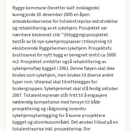
Rygge kommune (heretter kalt innklagede)
kunngjorde 20. desember 2005 en åpen
anbudskonkurranse for totalentreprise ved utvidelse
og rehabilitering av et sykehjem. Prosjektet var
nærmere beskrevet slik: ”Utbyggingsprosjektet
består av 56 nye sykehjemsplasser i tilknytning til
eksisterende Ryggeheimen sykehjem. Prosjektets
bruttoareal for nytt bygg er beregnet inntil ca. 5000
m2. Prosjektet omfatter også rehabilitering av
sykehjemsfløy bygget i 1961. Denne fløyen skal ikke
brukes som sykehjem, men brukes til diverse andre
typer rom. Uteareal skal tilrettelegges for
brukergruppen. Sykehjemmet skal stå ferdig oktober
2007. Totalentreprenør står fritt til å engasjere
nødvendig kompetanse med hensyn til både
prosjektering og rådgivning innenfor
sykehjemsplanlegging for å kunne prosjektere
bygget og utomhusområdet. Det ønskes tilbud på en
totalentreprise inkl. prosjektering. Om