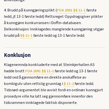
anvendelige.
4. Brudd på kunngjøringsplikt (
FOA 2001 §§ 11-1
første
ledd, jf. 13-1 første ledd) Rettsregel: Oppdragsgiver plikter
å kunngjøre konkurransen i Doffin-databasen.
Delkonklusjon: Innklagedes manglende kunngjøring utgjør
brudd på
§§ 11-1
første ledd og 13-1 første ledd.
Konklusjon
Klagenemnda konkluderte med at Steinkjerhallen AS
hadde brutt
FOA 2001 §§ 11-1
første ledd og 13-1 første
ledd ved å gjennomføre en direkte anskaffelse av
kombigulv uten rettslig grunnlag i
§ 11-2
første ledd.
Tidsnød-argumentet ble avvist fordi en ordinær kunngjort
prosedyre ville ha latt seg gjennomføre innenfor den
tidsrammen innklagede faktisk disponerte.