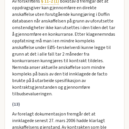
Av forskriftens
§ 11-2 (1)
bokstav d fremgår det at
oppdragsgiver kan gjennomføre en direkte
anskaffelse uten forutgående kunngjøring i Doffin
databasen når anskaffelsen på grunn av uforutsette
omstendigheter ikke kan utsettes i den tiden det tar
å gjennomføre en konkurranse. Etter klagenemndas
oppfatning må man i en mindre kompleks
anskaffelse under EØS-terskelverdi kunne legge til
grunn at det i alle fall tar 2 måneder fra
konkurransen kunngjøres til kontrakt tildeles.
Nemnda anser aktuelle anskaffelse som mindre
kompleks på basis av den tid innklagede de facto
brukte på å utarbeide spesifikasjon av
kontraktsgjenstanden og gjennomføre
tilbudsevalueringen.
(13)
Av forelagt dokumentasjon fremgår det at
innklagede senest 27. mars 2006 hadde klarlagt
anskaffelsens gjenstand. Av kontrakten som ble