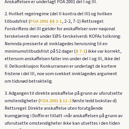
Anskaffelsen er underlagt FOA 2001 del I og III.
2. Hvilket regelregime (del II kontra del III) og hvilken
tilbudsfrist (
FOA 2001 §§ 2-1
, 2-2, 7-1) Rettsregel:
Forskriftens del III gjelder for anskaffelser over nasjonal
terskelverdi men under EØS-terskelverdi. KOFAs tolkning:
Nemnda presiserte at innklagedes henvisning til en
minimumstilbudsfrist på 52 dager (
§ 7-1
) ikke var korrekt,
ettersom anskaffelsen faller inn under del I og III, ikke del
II. Delkonklusjon: Konkurransen er underlagt de kortere
fristene i del III, noe som svekket innklagedes argument
om tidsnød betraktelig.
3. Adgangen til direkte anskaffelse på grunn av uforutsette
omstendigheter (
FOA 2001 § 11-2
første ledd bokstav d)
Rettsregel: Direkte anskaffelse uten forutgående
kunngjøring i Doffin er tillatt «når anskaffelsen på grunn av
uforutsette omstendigheter ikke kan utsettes i den tiden