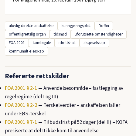
For klagenemnda, 19. februar 2007 Bjørg Ven
ulovlig direkte anskaffelse
kunngjøringsplikt
Doffin
offentligrettslig organ
tidsnød
uforutsette omstendigheter
FOA 2001
kombigulv
idrettshall
aksjeselskap
kommunalt eierskap
Refererte rettskilder
FOA 2001 § 2-1
— Anvendelsesområde – fastlegging av
regelregime (del I og III)
FOA 2001 § 2-2
— Terskelverdier – anskaffelsen faller
under EØS-terskel
FOA 2001 § 7-1
— Tilbudsfrist på 52 dager (del II) – KOFA
presiserte at del II ikke kom til anvendelse