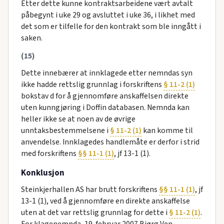
Etter dette kunne kontraktsarbeidene vært avtalt
påbegynt i uke 29 og avsluttet i uke 36, i likhet med
det som er tilfelle for den kontrakt som ble inngått i
saken.
(15)
Dette innebærer at innklagede etter nemndas syn
ikke hadde rettslig grunnlag i forskriftens
§ 11-2 (1)
bokstav d for å gjennomføre anskaffelsen direkte
uten kunngjøring i Doffin databasen. Nemnda kan
heller ikke se at noen av de øvrige
unntaksbestemmelsene i
§ 11-2 (1)
kan komme til
anvendelse. Innklagedes handlemåte er derfor i strid
med forskriftens
§§ 11-1 (1)
, jf 13-1 (1).
Konklusjon
Steinkjerhallen AS har brutt forskriftens
§§ 11-1 (1)
, jf
13-1 (1), ved å gjennomføre en direkte anskaffelse
uten at det var rettslig grunnlag for dette i
§ 11-2 (1)
.