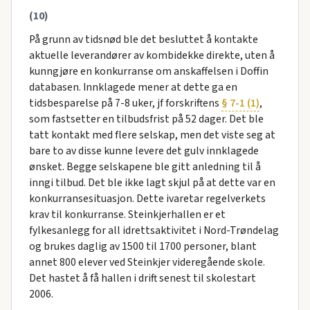
(10)
På grunn av tidsnød ble det besluttet å kontakte
aktuelle leverandører av kombidekke direkte, uten å
kunngjøre en konkurranse om anskaffelsen i Doffin
databasen. Innklagede mener at dette ga en
tidsbesparelse på 7-8 uker, jf forskriftens
§ 7-1 (1)
,
som fastsetter en tilbudsfrist på 52 dager. Det ble
tatt kontakt med flere selskap, men det viste seg at
bare to av disse kunne levere det gulv innklagede
ønsket. Begge selskapene ble gitt anledning til å
inngi tilbud. Det ble ikke lagt skjul på at dette var en
konkurransesituasjon. Dette ivaretar regelverkets
krav til konkurranse. Steinkjerhallen er et
fylkesanlegg for all idrettsaktivitet i Nord-Trøndelag
og brukes daglig av 1500 til 1700 personer, blant
annet 800 elever ved Steinkjer videregående skole.
Det hastet å få hallen i drift senest til skolestart
2006.