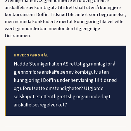
Steinkjerhallen AS gjennomførte en ulovlig direkte
anskaffelse av kombigulv til idrettshall uten å kunngjøre
konkurransen i Doffin. Tidsnød ble anført som begrunnelse,
men nemnda konkluderte med at kunngjøring likevel ville
vært gjennomførbar innenfor den tilgjengelige
tidsrammen.
HOVEDSPØRSMÅL
Hadde Steinkjerhallen AS rettslig grunnlag for å
gjennomføre anskaffelsen av kombigulv uten
kunngjøring i Doffin under henvisning til tidsnød
og uforutsette omstendigheter? Utgjorde
selskapet et offentligrettslig organ underlagt
anskaffelsesregelverket?