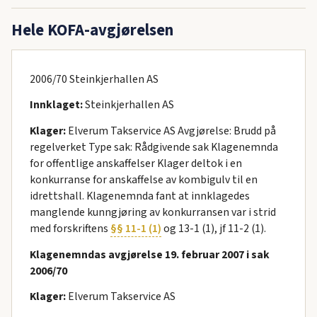
Hele KOFA-avgjørelsen
2006/70 Steinkjerhallen AS
Innklaget:
Steinkjerhallen AS
Klager:
Elverum Takservice AS Avgjørelse: Brudd på
regelverket Type sak: Rådgivende sak Klagenemnda
for offentlige anskaffelser Klager deltok i en
konkurranse for anskaffelse av kombigulv til en
idrettshall. Klagenemnda fant at innklagedes
manglende kunngjøring av konkurransen var i strid
med forskriftens
§§ 11-1 (1)
og 13-1 (1), jf 11-2 (1).
Klagenemndas avgjørelse 19. februar 2007 i sak
2006/70
Klager:
Elverum Takservice AS