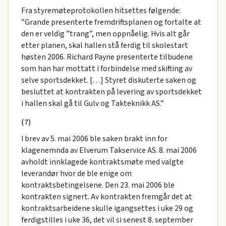
Fra styremøteprotokollen hitsettes følgende:
”Grande presenterte fremdriftsplanen og fortalte at
den er veldig ”trang”, men oppnåelig. Hvis alt går
etter planen, skal hallen stå ferdig til skolestart
høsten 2006. Richard Payne presenterte tilbudene
som han har mottatt i forbindelse med skifting av
selve sportsdekket. […] Styret diskuterte saken og
besluttet at kontrakten på levering av sportsdekket
i hallen skal gå til Gulv og Takteknikk AS.”
(7)
I brev av 5. mai 2006 ble saken brakt inn for
klagenemnda av Elverum Takservice AS. 8. mai 2006
avholdt innklagede kontraktsmøte med valgte
leverandør hvor de ble enige om
kontraktsbetingelsene. Den 23. mai 2006 ble
kontrakten signert. Av kontrakten fremgår det at
kontraktsarbeidene skulle igangsettes i uke 29 og
ferdigstilles i uke 36, det vil si senest 8. september