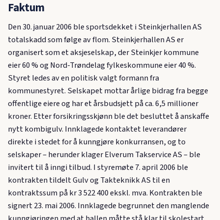
Faktum
Den 30. januar 2006 ble sportsdekket i Steinkjerhallen AS
totalskadd som følge av flom. Steinkjerhallen AS er
organisert som et aksjeselskap, der Steinkjer kommune
eier 60 % og Nord-Trøndelag fylkeskommune eier 40 %.
Styret ledes av en politisk valgt formann fra
kommunestyret. Selskapet mottar årlige bidrag fra begge
offentlige eiere og har et årsbudsjett på ca. 6,5 millioner
kroner. Etter forsikringsskjønn ble det besluttet å anskaffe
nytt kombigulv. Innklagede kontaktet leverandører
direkte i stedet for å kunngjøre konkurransen, og to
selskaper – herunder klager Elverum Takservice AS – ble
invitert til å inngi tilbud. I styremøte 7. april 2006 ble
kontrakten tildelt Gulv og Takteknikk AS til en
kontraktssum på kr 3 522 400 ekskl. mva. Kontrakten ble
signert 23. mai 2006. Innklagede begrunnet den manglende
kunngjøringen med at hallen måtte stå klar til skolestart