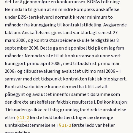
det tar å gjennomføre en konkurranse». KOFAs tolkning:
Nemnda la til grunn at en mindre kompleks anskaffelse
under EØS-terskelverdi normalt krever minimum to
måneder fra kunngjøring til kontraktstildeling. Avgjørende
faktum: Anskaffelsens gjenstand var klarlagt senest 27.
mars 2006, og kontraktsarbeidene skulle ferdigstilles 8.
september 2006. Dette ga en disponibel tid på om lag fem
måneder. Nemnda viste til at konkurransen «kunne vært
kunngjort primo april 2006, med tilbudsfrist primo mai
2006» og tilbudsevaluering avsluttet ultimo mai 2006 – i
samsvar med det tidspunkt kontrakten faktisk ble signert.
Kontraktsarbeidene kunne dermed ha blitt avtalt
påbegynt og avsluttet innenfor samme tidsramme som
den direkte anskaffelsen faktisk resulterte i. Delkonklusjon:
Tidsnøden ga ikke rettslig grunnlag for direkte anskaffelse
etter
§ 11-2
første ledd bokstav d. Ingen av de øvrige
unntaksbestemmelsene i
§ 11-2
første ledd var heller