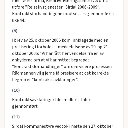
med Deres firma, Kreativt Næringssenter AS om å
utføre ”Reiselivstjenester i Sirdal 2006-2009”.
Kontraktsforhandlingene forutsettes gjennomført i
uke 44.”
(9)
I brev av 25. oktober 2005 kom innklagede med en
presisering i forhold til meddelelsene av 20. og 21.
oktober 2005: ”Vi har fått henvendelse fra en av
anbyderne om at vi har nyttet begrepet
”kontraktsforhandlinger” om den videre prosessen.
Rådmannen vil gjerne få presisere at det korrekte
begrep er ”kontraktsavklaringer”.
(10)
Kontraktsavklaringer ble imidlertid aldri
gjennomført.
(11)
Sirdal kommunestyre vedtok i møte den 27. oktober