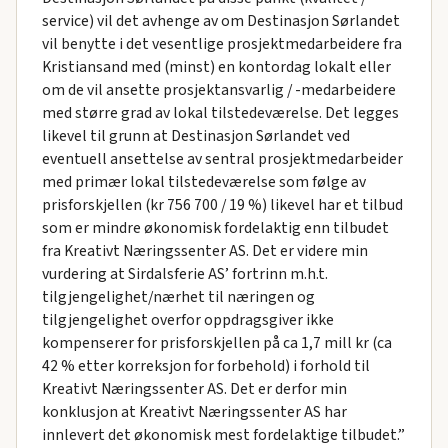
service) vil det avhenge av om Destinasjon Sørlandet
vil benytte i det vesentlige prosjektmedarbeidere fra
Kristiansand med (minst) en kontordag lokalt eller
om de vil ansette prosjektansvarlig / -medarbeidere
med større grad av lokal tilstedeværelse. Det legges
likevel til grunn at Destinasjon Sørlandet ved
eventuell ansettelse av sentral prosjektmedarbeider
med primær lokal tilstedeværelse som følge av
prisforskjellen (kr 756 700 / 19 %) likevel har et tilbud
som er mindre økonomisk fordelaktig enn tilbudet
fra Kreativt Næringssenter AS. Det er videre min
vurdering at Sirdalsferie AS’ fortrinn m.h.t.
tilgjengelighet/nærhet til næringen og
tilgjengelighet overfor oppdragsgiver ikke
kompenserer for prisforskjellen på ca 1,7 mill kr (ca
42 % etter korreksjon for forbehold) i forhold til
Kreativt Næringssenter AS. Det er derfor min
konklusjon at Kreativt Næringssenter AS har
innlevert det økonomisk mest fordelaktige tilbudet.”