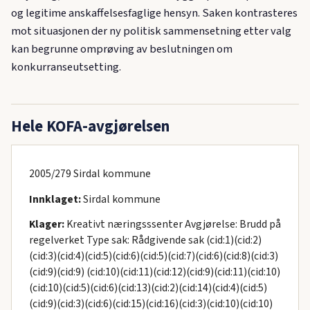
og legitime anskaffelsesfaglige hensyn. Saken kontrasteres
mot situasjonen der ny politisk sammensetning etter valg
kan begrunne omprøving av beslutningen om
konkurranseutsetting.
Hele KOFA-avgjørelsen
2005/279 Sirdal kommune
Innklaget:
Sirdal kommune
Klager:
Kreativt næringsssenter Avgjørelse: Brudd på
regelverket Type sak: Rådgivende sak (cid:1)(cid:2)
(cid:3)(cid:4)(cid:5)(cid:6)(cid:5)(cid:7)(cid:6)(cid:8)(cid:3)
(cid:9)(cid:9) (cid:10)(cid:11)(cid:12)(cid:9)(cid:11)(cid:10)
(cid:10)(cid:5)(cid:6)(cid:13)(cid:2)(cid:14)(cid:4)(cid:5)
(cid:9)(cid:3)(cid:6)(cid:15)(cid:16)(cid:3)(cid:10)(cid:10)