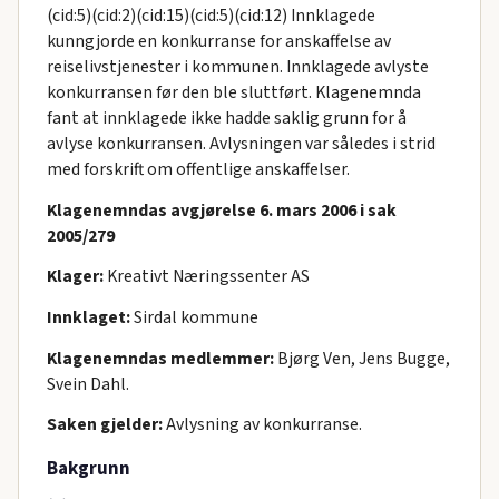
(cid:5)(cid:2)(cid:15)(cid:5)(cid:12) Innklagede
kunngjorde en konkurranse for anskaffelse av
reiselivstjenester i kommunen. Innklagede avlyste
konkurransen før den ble sluttført. Klagenemnda
fant at innklagede ikke hadde saklig grunn for å
avlyse konkurransen. Avlysningen var således i strid
med forskrift om offentlige anskaffelser.
Klagenemndas avgjørelse 6. mars 2006 i sak
2005/279
Klager:
Kreativt Næringssenter AS
Innklaget:
Sirdal kommune
Klagenemndas medlemmer:
Bjørg Ven, Jens Bugge,
Svein Dahl.
Saken gjelder:
Avlysning av konkurranse.
Bakgrunn