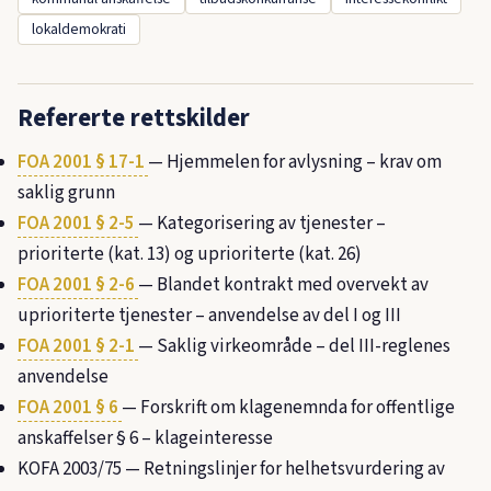
lokaldemokrati
Refererte rettskilder
FOA 2001 § 17-1
— Hjemmelen for avlysning – krav om
saklig grunn
FOA 2001 § 2-5
— Kategorisering av tjenester –
prioriterte (kat. 13) og uprioriterte (kat. 26)
FOA 2001 § 2-6
— Blandet kontrakt med overvekt av
uprioriterte tjenester – anvendelse av del I og III
FOA 2001 § 2-1
— Saklig virkeområde – del III-reglenes
anvendelse
FOA 2001 § 6
— Forskrift om klagenemnda for offentlige
anskaffelser § 6 – klageinteresse
KOFA 2003/75
— Retningslinjer for helhetsvurdering av