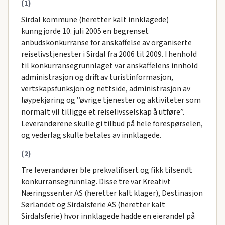
(1)
Sirdal kommune (heretter kalt innklagede)
kunngjorde 10. juli 2005 en begrenset
anbudskonkurranse for anskaffelse av organiserte
reiselivstjenester i Sirdal fra 2006 til 2009. I henhold
til konkurransegrunnlaget var anskaffelens innhold
administrasjon og drift av turistinformasjon,
vertskapsfunksjon og nettside, administrasjon av
løypekjøring og ”øvrige tjenester og aktiviteter som
normalt vil tilligge et reiselivsselskap å utføre”.
Leverandørene skulle gi tilbud på hele forespørselen,
og vederlag skulle betales av innklagede.
(2)
Tre leverandører ble prekvalifisert og fikk tilsendt
konkurransegrunnlag. Disse tre var Kreativt
Næringssenter AS (heretter kalt klager), Destinasjon
Sørlandet og Sirdalsferie AS (heretter kalt
Sirdalsferie) hvor innklagede hadde en eierandel på