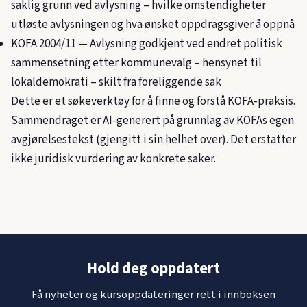
saklig grunn ved avlysning – hvilke omstendigheter
utløste avlysningen og hva ønsket oppdragsgiver å oppnå
KOFA 2004/11
— Avlysning godkjent ved endret politisk
sammensetning etter kommunevalg – hensynet til
lokaldemokrati – skilt fra foreliggende sak
Dette er et søkeverktøy for å finne og forstå KOFA-praksis.
Sammendraget er AI-generert på grunnlag av KOFAs egen
avgjørelsestekst (gjengitt i sin helhet over). Det erstatter
ikke juridisk vurdering av konkrete saker.
Hold deg oppdatert
Få nyheter og kursoppdateringer rett i innboksen