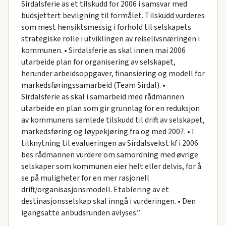
Sirdalsferie as et tilskudd for 2006 i samsvar med
budsjettert bevilgning til formålet. Tilskudd vurderes
som mest hensiktsmessig i forhold til selskapets
strategiske rolle i utviklingen av reiselivsnæringen i
kommunen. • Sirdalsferie as skal innen mai 2006
utarbeide plan for organisering av selskapet,
herunder arbeidsoppgaver, finansiering og modell for
markedsføringssamarbeid (Team Sirdal). •
Sirdalsferie as skal i samarbeid med rådmannen
utarbeide en plan som gir grunnlag for en reduksjon
av kommunens samlede tilskudd til drift av selskapet,
markedsføring og løypekjøring fra og med 2007. • I
tilknytning til evalueringen av Sirdalsvekst kf i 2006
bes rådmannen vurdere om samordning med øvrige
selskaper som kommunen eier helt eller delvis, for å
se på muligheter for en mer rasjonell
drift/organisasjonsmodell. Etablering av et
destinasjonsselskap skal inngå i vurderingen. • Den
igangsatte anbudsrunden avlyses.”