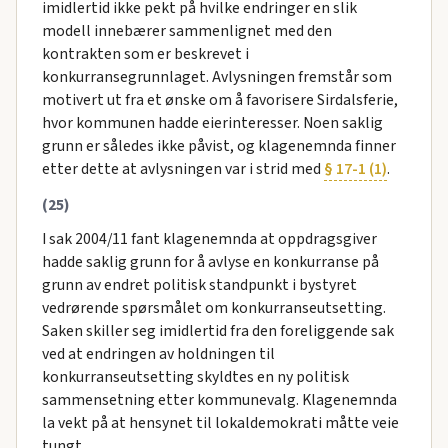
imidlertid ikke pekt på hvilke endringer en slik
modell innebærer sammenlignet med den
kontrakten som er beskrevet i
konkurransegrunnlaget. Avlysningen fremstår som
motivert ut fra et ønske om å favorisere Sirdalsferie,
hvor kommunen hadde eierinteresser. Noen saklig
grunn er således ikke påvist, og klagenemnda finner
etter dette at avlysningen var i strid med
§ 17-1 (1)
.
(25)
I sak 2004/11 fant klagenemnda at oppdragsgiver
hadde saklig grunn for å avlyse en konkurranse på
grunn av endret politisk standpunkt i bystyret
vedrørende spørsmålet om konkurranseutsetting.
Saken skiller seg imidlertid fra den foreliggende sak
ved at endringen av holdningen til
konkurranseutsetting skyldtes en ny politisk
sammensetning etter kommunevalg. Klagenemnda
la vekt på at hensynet til lokaldemokrati måtte veie
tungt.