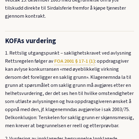
tilskudd direkte til Sirdalsferie fremfor å kjøpe tjenester
gjennom kontrakt.
KOFAs vurdering
1. Rettslig utgangspunkt – saklighetskravet ved avlysning
Rettsregelen følger av
FOA 2001 § 17-1 (1)
: oppdragsgiver
kan avlyse konkurransen «med øyeblikkelig virkning
dersom det foreligger en saklig grunn». Klagenemnda la til
grunn at spørsmålet om saklig grunn må avgjøres etter en
helhetsvurdering, der det ses hen til hvilke omstendigheter
som utløste avlysningen og hva oppdragsgiveren ønsket å
oppnå med den, jf. klagenemndas avgjørelse i sak 2003/75.
Delkonklusjon: Terskelen for saklig grunn er skjønnsmessig,
men krever at begrunnelsen er reell og etterprøvbar.
2. Vurdering av innklagedes begrunnelse Innklagede