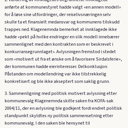
anførte at kommunestyret hadde valgt «en annen modell»
for å løse sine utfordringer, der reiselivsnæringen selv
skulle ta et finansielt medansvar og kommunens tilskudd
trappes ned. Klagenemnda bemerket at innklagede ikke
hadde «pekt på hvilke endringer en slik modell innebærer
sammenlignet med den kontrakten som er beskrevet i
konkurransegrunnlaget». Avlysningen fremstod i stedet
som «motivert ut fra et ønske om å favorisere Sirdalsferie»,
der kommunen hadde eierinteresser. Delkonklusjon:
Påstanden om modellendring var ikke tilstrekkelig
konkretisert og ble ikke akseptert som saklig grunn.
3. Sammenligning med politisk motivert avlysning etter
kommunevalg Klagenemnda skilte saken fra KOFA-sak
2004/11, der en avlysning ble godkjent fordi endret politisk
standpunkt skyldtes ny politisk sammensetning etter
kommunevalg. I den saken ble hensynet til