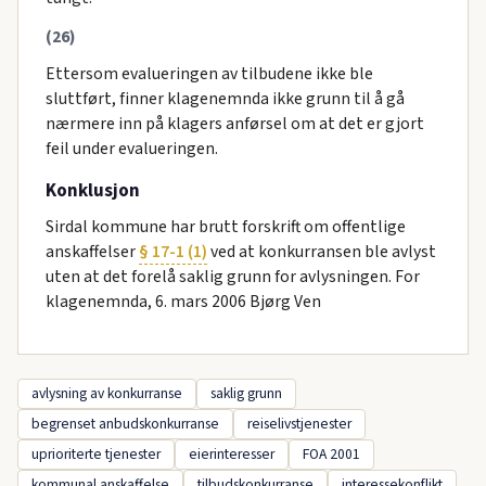
(26)
Ettersom evalueringen av tilbudene ikke ble
sluttført, finner klagenemnda ikke grunn til å gå
nærmere inn på klagers anførsel om at det er gjort
feil under evalueringen.
Konklusjon
Sirdal kommune har brutt forskrift om offentlige
anskaffelser
§ 17-1 (1)
ved at konkurransen ble avlyst
uten at det forelå saklig grunn for avlysningen. For
klagenemnda, 6. mars 2006 Bjørg Ven
avlysning av konkurranse
saklig grunn
begrenset anbudskonkurranse
reiselivstjenester
uprioriterte tjenester
eierinteresser
FOA 2001
kommunal anskaffelse
tilbudskonkurranse
interessekonflikt