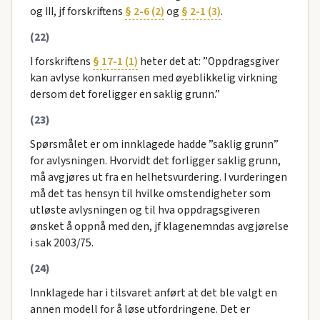
og III, jf forskriftens
§ 2-6 (2)
og
§ 2-1 (3)
.
(22)
I forskriftens
§ 17-1 (1)
heter det at: ”Oppdragsgiver
kan avlyse konkurransen med øyeblikkelig virkning
dersom det foreligger en saklig grunn.”
(23)
Spørsmålet er om innklagede hadde ”saklig grunn”
for avlysningen. Hvorvidt det forligger saklig grunn,
må avgjøres ut fra en helhetsvurdering. I vurderingen
må det tas hensyn til hvilke omstendigheter som
utløste avlysningen og til hva oppdragsgiveren
ønsket å oppnå med den, jf klagenemndas avgjørelse
i sak 2003/75.
(24)
Innklagede har i tilsvaret anført at det ble valgt en
annen modell for å løse utfordringene. Det er