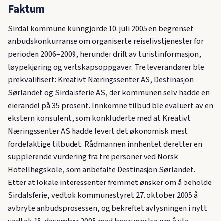
Faktum
Sirdal kommune kunngjorde 10. juli 2005 en begrenset
anbudskonkurranse om organiserte reiselivstjenester for
perioden 2006–2009, herunder drift av turistinformasjon,
løypekjøring og vertskapsoppgaver. Tre leverandører ble
prekvalifisert: Kreativt Næringssenter AS, Destinasjon
Sørlandet og Sirdalsferie AS, der kommunen selv hadde en
eierandel på 35 prosent. Innkomne tilbud ble evaluert av en
ekstern konsulent, som konkluderte med at Kreativt
Næringssenter AS hadde levert det økonomisk mest
fordelaktige tilbudet. Rådmannen innhentet deretter en
supplerende vurdering fra tre personer ved Norsk
Hotellhøgskole, som anbefalte Destinasjon Sørlandet.
Etter at lokale interessenter fremmet ønsker om å beholde
Sirdalsferie, vedtok kommunestyret 27. oktober 2005 å
avbryte anbudsprosessen, og bekreftet avlysningen i nytt
vedtak 15. desember 2005 med begrunnelse om å yte