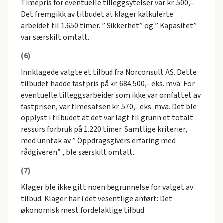
Timepris for eventuelle tilleggsytelser var kr. 500,-.
Det fremgikk av tilbudet at klager kalkulerte
arbeidet til 1.650 timer. ” Sikkerhet” og ” Kapasitet”
var særskilt omtalt.
(6)
Innklagede valgte et tilbud fra Norconsult AS. Dette
tilbudet hadde fastpris på kr. 684.500,- eks. mva. For
eventuelle tilleggsarbeider som ikke var omfattet av
fastprisen, var timesatsen kr. 570,- eks. mva. Det ble
opplyst i tilbudet at det var lagt til grunn et totalt
ressurs forbruk på 1.220 timer. Samtlige kriterier,
med unntak av ” Oppdragsgivers erfaring med
rådgiveren” , ble særskilt omtalt.
(7)
Klager ble ikke gitt noen begrunnelse for valget av
tilbud. Klager har i det vesentlige anført: Det
økonomisk mest fordelaktige tilbud