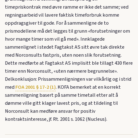
timepriskontrak med øvre ramme er ikke det samme; ved
regningsarbeid vil lavere faktisk timeforbruk komme
oppdragsgiver til gode. For å sammenligne de to
prismodellene må det legges til grunn «forutsetninger om
hvor mange timer som vil gå med». Innklagede
sammenlignet i stedet Fagtakst AS sitt øvre tak direkte
med Norconsults fastpris, uten noen slik forutsetning.
Dette medførte at Fagtakst AS implisitt ble tillagt 430 flere
timer enn Norconsult, «uten nærmere begrunnelse».
Delkonklusjon: Prissammenligningen var vilkårlig og i strid
med
FOA 2001 § 17-2 (1)
. KOFA bemerket at en korrekt
sammenligning basert på samme timetall etter alt å
dømme ville gitt klager lavest pris, og at tildeling til
Norconsult kan medføre ansvar for positiv
kontraktsinteresse, jf. Rt. 2001 s. 1062 (Nucleus).