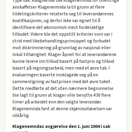
Type sak: Rådgivende sak Klagenemnda for offentlige
anskaffelser Klagenemnda la til grunn at flere
tildelingskriterier relaterte seg til leverandørenes
kvalifikasjoner, og derfor ikke var egnet til å
identifisere det økonomisk mest fordelaktige
tilbudet. Videre ble det oppstilt kriterier som var i
strid med likebehandlingsprinsippet og forbudet
mot diskriminering på grunnlag av nasjonal eller
lokal tilhørighet. Klager åpnet for at leverandørene
kunne levere inn tilbud basert på fastpris og tilbud
basert på regningsarbeid, men med et øvre tak. I
evalueringen baserte innklagede seg på en
sammenligning av fastprisen med det øvre taket.
Dette medførte at det uten nærmere begrunnelse
ble lagt til grunn at klager ville benytte 430 flere
timer på arbeidet enn den valgte leverandør.
Klagenemnda fant at denne skjønnsutøvelsen var
vilkårlig.
Klagenemndas avgjørelse den 1. juni 2004 i sak