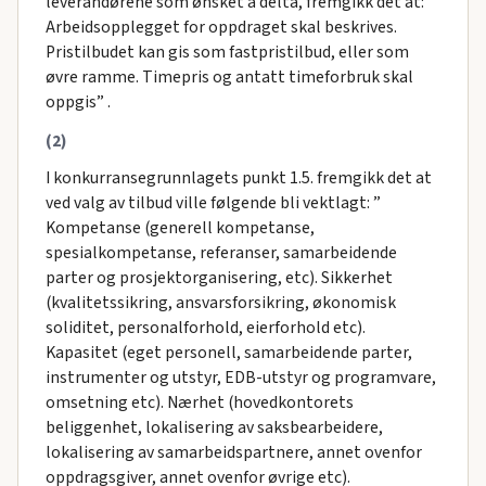
leverandørene som ønsket å delta, fremgikk det at: ”
Arbeidsopplegget for oppdraget skal beskrives.
Pristilbudet kan gis som fastpristilbud, eller som
øvre ramme. Timepris og antatt timeforbruk skal
oppgis” .
(2)
I konkurransegrunnlagets punkt 1.5. fremgikk det at
ved valg av tilbud ville følgende bli vektlagt: ”
Kompetanse (generell kompetanse,
spesialkompetanse, referanser, samarbeidende
parter og prosjektorganisering, etc). Sikkerhet
(kvalitetssikring, ansvarsforsikring, økonomisk
soliditet, personalforhold, eierforhold etc).
Kapasitet (eget personell, samarbeidende parter,
instrumenter og utstyr, EDB-utstyr og programvare,
omsetning etc). Nærhet (hovedkontorets
beliggenhet, lokalisering av saksbearbeidere,
lokalisering av samarbeidspartnere, annet ovenfor
oppdragsgiver, annet ovenfor øvrige etc).