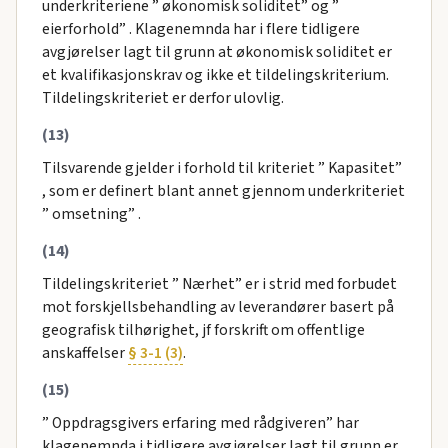
underkriteriene ” økonomisk soliditet” og ”
eierforhold” . Klagenemnda har i flere tidligere
avgjørelser lagt til grunn at økonomisk soliditet er
et kvalifikasjonskrav og ikke et tildelingskriterium.
Tildelingskriteriet er derfor ulovlig.
(13)
Tilsvarende gjelder i forhold til kriteriet ” Kapasitet”
, som er definert blant annet gjennom underkriteriet
” omsetning” .
(14)
Tildelingskriteriet ” Nærhet” er i strid med forbudet
mot forskjellsbehandling av leverandører basert på
geografisk tilhørighet, jf forskrift om offentlige
anskaffelser
§ 3-1 (3)
.
(15)
” Oppdragsgivers erfaring med rådgiveren” har
klagenemnda i tidligere avgjørelser lagt til grunn er