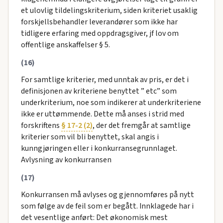
et ulovlig tildelingskriterium, siden kriteriet usaklig
forskjellsbehandler leverandører som ikke har
tidligere erfaring med oppdragsgiver, jf lov om
offentlige anskaffelser § 5.
(16)
For samtlige kriterier, med unntak av pris, er det i
definisjonen av kriteriene benyttet ” etc” som
underkriterium, noe som indikerer at underkriteriene
ikke er uttømmende. Dette må anses i strid med
forskriftens
§ 17-2 (2)
, der det fremgår at samtlige
kriterier som vil bli benyttet, skal angis i
kunngjøringen eller i konkurransegrunnlaget.
Avlysning av konkurransen
(17)
Konkurransen må avlyses og gjennomføres på nytt
som følge av de feil som er begått. Innklagede har i
det vesentlige anført: Det økonomisk mest