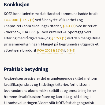
Konklusjon
KOFA konkluderte med at Harstad kommune hadde brutt
FOA 2001 § 17-2 (2)
ved å benytte «Sikkerhet» og
«Kapasitet» som tildelingskriterier,
§ 3-1 (3)
ved kriteriet
«Nærhet», LOA 1999 § 5 ved kriteriet «Oppdragsgivers
erfaring med rådgiveren», og
§ 17-2 (1)
ved den mangelfulle
prissammenligningen. Mangel på begrunnelse utgjorde et
ytterligere brudd, jf.
FOA 2001 § 17-3
jf.
§ 3-8
.
Praktisk betydning
Avgjørelsen presiserer det grunnleggende skillet mellom
kvalifikasjonskrav og tildelingskriterier: forhold som
leverandørens økonomiske soliditet og omsetning hører
hjemme i kvalifikasjonsfasen og kan ikke gi uttelling i
tilbudsevalueringen. Videre slår KOFA fast at geografisk