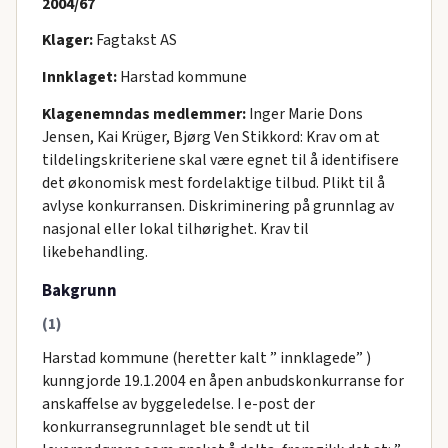
2004/67
Klager:
Fagtakst AS
Innklaget:
Harstad kommune
Klagenemndas medlemmer:
Inger Marie Dons
Jensen, Kai Krüger, Bjørg Ven Stikkord: Krav om at
tildelingskriteriene skal være egnet til å identifisere
det økonomisk mest fordelaktige tilbud. Plikt til å
avlyse konkurransen. Diskriminering på grunnlag av
nasjonal eller lokal tilhørighet. Krav til
likebehandling.
Bakgrunn
(1)
Harstad kommune (heretter kalt ” innklagede” )
kunngjorde 19.1.2004 en åpen anbudskonkurranse for
anskaffelse av byggeledelse. I e-post der
konkurransegrunnlaget ble sendt ut til