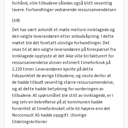
forhånd, ville tilbudene således også blitt vesentlig
lavere. Forhandlinger vedrørende ressursanvendelsen
(10)
Det har vært avholdt et møte mellom innklagede og
den valgte leverandøren etter anbudsåpning. I dette
møtet ble det foretatt ulovlige forhandlinger. Det
vises til at den valgte leverandøren på forespørsel fra
innklagede opplyste at det ikke ville bli fakturert for
ressursanvendelse utover estimert timeforbruk på
1.220 timer. Leverandøren kjente på dette
tidspunktet de øvrige tilbudene, og visste derfor at
de hadde tilbudt vesentlig større ressursanvendelse,
og at dette hadde betydning for vurderingen av
tilbudene. At spørsmålet ble stilt av innklagede, er i
seg selv en bekreftelse på at kommunen hadde
forventet at timeforbruket ville bli høyere enn det
Norconsult AS hadde oppgitt. Ulovlige
tildelingskriterier