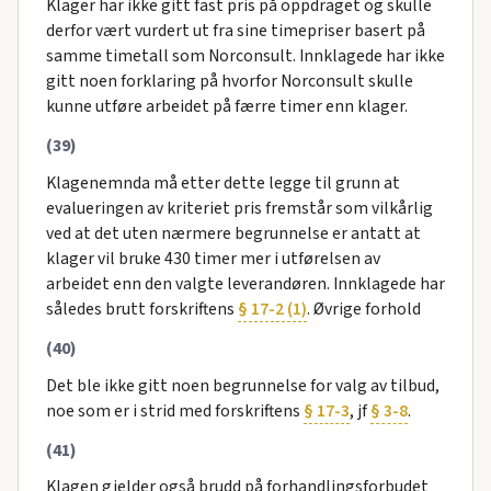
Klager har ikke gitt fast pris på oppdraget og skulle
derfor vært vurdert ut fra sine timepriser basert på
samme timetall som Norconsult. Innklagede har ikke
gitt noen forklaring på hvorfor Norconsult skulle
kunne utføre arbeidet på færre timer enn klager.
(39)
Klagenemnda må etter dette legge til grunn at
evalueringen av kriteriet pris fremstår som vilkårlig
ved at det uten nærmere begrunnelse er antatt at
klager vil bruke 430 timer mer i utførelsen av
arbeidet enn den valgte leverandøren. Innklagede har
således brutt forskriftens
§ 17-2 (1)
. Øvrige forhold
(40)
Det ble ikke gitt noen begrunnelse for valg av tilbud,
noe som er i strid med forskriftens
§ 17-3
, jf
§ 3-8
.
(41)
Klagen gjelder også brudd på forhandlingsforbudet