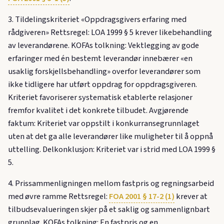
3. Tildelingskriteriet «Oppdragsgivers erfaring med
rådgiveren» Rettsregel: LOA 1999 § 5 krever likebehandling
av leverandørene. KOFAs tolkning: Vektlegging av gode
erfaringer med én bestemt leverandør innebærer «en
usaklig forskjellsbehandling» overfor leverandører som
ikke tidligere har utført oppdrag for oppdragsgiveren.
Kriteriet favoriserer systematisk etablerte relasjoner
fremfor kvalitet i det konkrete tilbudet. Avgjørende
faktum: Kriteriet var oppstilt i konkurransegrunnlaget
uten at det ga alle leverandører like muligheter til å oppnå
uttelling. Delkonklusjon: Kriteriet var i strid med LOA 1999 §
5.
4. Prissammenligningen mellom fastpris og regningsarbeid
med øvre ramme Rettsregel:
FOA 2001 § 17-2 (1)
krever at
tilbudsevalueringen skjer på et saklig og sammenlignbart
grunnlag. KOFAs tolkning: En fastpris og en