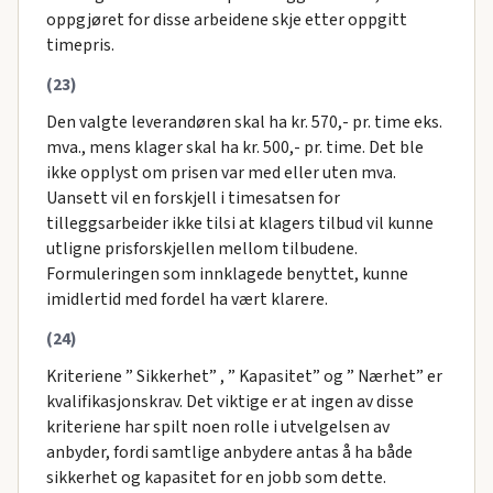
oppgjøret for disse arbeidene skje etter oppgitt
timepris.
(23)
Den valgte leverandøren skal ha kr. 570,- pr. time eks.
mva., mens klager skal ha kr. 500,- pr. time. Det ble
ikke opplyst om prisen var med eller uten mva.
Uansett vil en forskjell i timesatsen for
tilleggsarbeider ikke tilsi at klagers tilbud vil kunne
utligne prisforskjellen mellom tilbudene.
Formuleringen som innklagede benyttet, kunne
imidlertid med fordel ha vært klarere.
(24)
Kriteriene ” Sikkerhet” , ” Kapasitet” og ” Nærhet” er
kvalifikasjonskrav. Det viktige er at ingen av disse
kriteriene har spilt noen rolle i utvelgelsen av
anbyder, fordi samtlige anbydere antas å ha både
sikkerhet og kapasitet for en jobb som dette.