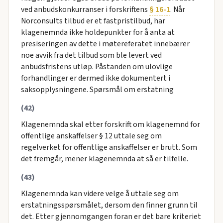
ved anbudskonkurranser i forskriftens
§ 16-1
. Når
Norconsults tilbud er et fastpristilbud, har
klagenemnda ikke holdepunkter for å anta at
presiseringen av dette i møtereferatet innebærer
noe avvik fra det tilbud som ble levert ved
anbudsfristens utløp. Påstanden om ulovlige
forhandlinger er dermed ikke dokumentert i
saksopplysningene. Spørsmål om erstatning
(42)
Klagenemnda skal etter forskrift om klagenemnd for
offentlige anskaffelser § 12 uttale seg om
regelverket for offentlige anskaffelser er brutt. Som
det fremgår, mener klagenemnda at så er tilfelle.
(43)
Klagenemnda kan videre velge å uttale seg om
erstatningsspørsmålet, dersom den finner grunn til
det. Etter gjennomgangen foran er det bare kriteriet