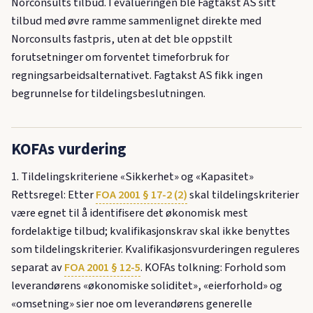
Norconsults tilbud. I evalueringen ble Fagtakst AS sitt
tilbud med øvre ramme sammenlignet direkte med
Norconsults fastpris, uten at det ble oppstilt
forutsetninger om forventet timeforbruk for
regningsarbeidsalternativet. Fagtakst AS fikk ingen
begrunnelse for tildelingsbeslutningen.
KOFAs vurdering
1. Tildelingskriteriene «Sikkerhet» og «Kapasitet»
Rettsregel: Etter
FOA 2001 § 17-2 (2)
skal tildelingskriterier
være egnet til å identifisere det økonomisk mest
fordelaktige tilbud; kvalifikasjonskrav skal ikke benyttes
som tildelingskriterier. Kvalifikasjonsvurderingen reguleres
separat av
FOA 2001 § 12-5
. KOFAs tolkning: Forhold som
leverandørens «økonomiske soliditet», «eierforhold» og
«omsetning» sier noe om leverandørens generelle