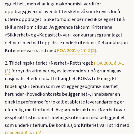
egnethet, men «har ingen økonomisk verdi for
oppdragsgiver» utover det terskelnivå som kreves for å
utføre oppdraget. Slike forhold er dermed ikke egnet til å
skille mellom tilbud. Avgjørende faktum: Kriteriene
«Sikkerhet» og «Kapasitet» var i konkurransegrunnlaget
definert med nettopp disse underkriteriene. Delkonklusjon:
Kriteriene var i strid med
FOA 2001 § 17-2 (2)
.
2. Tildelingskriteriet «Nærhet» Rettsregel:
FOA 2001 § 3-1
(3)
forbyr diskriminering av leverandører på grunnlag av
nasjonalitet eller lokal tilhørighet. KOFAs tolkning: Et
tildelingskriterium som vektlegger geografisk nærhet,
herunder «hovedkontorets beliggenhet», innebærer en
direkte preferanse for lokalt etablerte leverandører og er
uforenlig med forbudet. Avgjørende faktum: «Nærhet» var
eksplisitt listet som tildelingskriterium med beliggenhet
som underkriterium. Delkonklusjon: Kriteriet var i strid med
FOA 2001 § 3-1 (3)
.