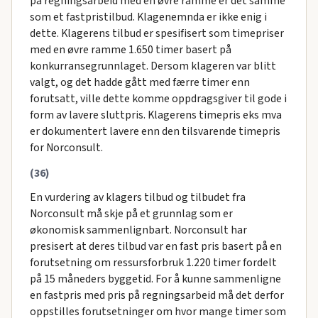
på regningsarbeid med en øvre ramme er det samme
som et fastpristilbud. Klagenemnda er ikke enig i
dette. Klagerens tilbud er spesifisert som timepriser
med en øvre ramme 1.650 timer basert på
konkurransegrunnlaget. Dersom klageren var blitt
valgt, og det hadde gått med færre timer enn
forutsatt, ville dette komme oppdragsgiver til gode i
form av lavere sluttpris. Klagerens timepris eks mva
er dokumentert lavere enn den tilsvarende timepris
for Norconsult.
(36)
En vurdering av klagers tilbud og tilbudet fra
Norconsult må skje på et grunnlag som er
økonomisk sammenlignbart. Norconsult har
presisert at deres tilbud var en fast pris basert på en
forutsetning om ressursforbruk 1.220 timer fordelt
på 15 måneders byggetid. For å kunne sammenligne
en fastpris med pris på regningsarbeid må det derfor
oppstilles forutsetninger om hvor mange timer som