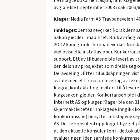
frernlagte dokurnentasjon, fant klagene
avgiørelse L september 2003 i sak 2003/
Klager:
Media Farm AS Travbaneveien I 4
Innklaget:
Jembanevçrket Norsk Jernba
Sakbn gietder: hhabilitet. Bruk av rådgi
2OO2 kunngforde Jornbaneverket Norsk J
audiovisuelle installasjoner. Konkurrans
support. Ett av tilbudene ble levert av 
den delsn av prosjektet som dreide seg o
læravdeling". Etter tilbudsåpningen vist
avtale med et tîrma for levering av tekni
klagor, kontaktet og invitert til å lever
klagesakon gjelder. Konkurransen ble ikke
Internett AS og klager. Klager ble den 3
skjermaktiviteter. Innklagede inngikk k
konkurranssne) benyttet innklagede seg a
AS. Dctte konsulentoppdraget bygget på 
at den aktuelle konsulenten i i deltok 
evalueringen i den sarnlede konkurransen