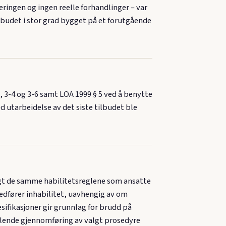
eringen og ingen reelle forhandlinger – var
lbudet i stor grad bygget på et forutgående
, 3-4 og 3-6 samt LOA 1999 § 5 ved å benytte
 utarbeidelse av det siste tilbudet ble
agt de samme habilitetsreglene som ansatte
medfører inhabilitet, uavhengig av om
sifikasjoner gir grunnlag for brudd på
nglende gjennomføring av valgt prosedyre