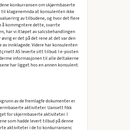
lbudene konkurransen om skjørmbaserte
tt til klagenemnda at konsulenten ikke
luerirrg av tilbudene, og hvor det flere
om å kommgntere dette, svarrte
gen, har vi itløpet av salcsbehandlingen
øvrig er det på det rene at det var den
ne av innklagede. Videre har konsulenten
tçrnett AS leverte sitt tilbud. I e-posten
derme informasjonen til alle deltakerne
sene har ligget hos en annen konsulent.
å bakgrunn av de fremlagfe dokumenter er
ermbaserte aktiviteter. Uansett fikk
t for skjermbaserte aktiviteter. I
ørene som hadde levert tilbud på denne
te aktiviteter i de to konkurransenc