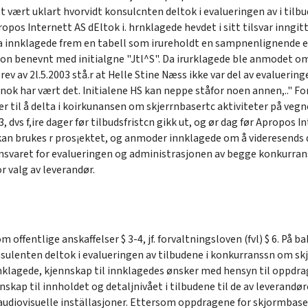
 vært uklart hvorvidt konsulcnten deltok i evalueringen av i ti
ropos Internett AS dEltok i. hrnklagede hevdet i sitt tilsvar inngi
a innklagede frem en tabell som irureholdt en sampnenlignende eva
son benevnt med initialgne "Jtl^S". Da irurklagede ble anmodet 
rev av 2l.5.2003 stå.r at Helle Stine Næss ikke var del av evaluerin
ok har vært det. Initialene HS kan neppe ståfor noen annen,.." For 
er til å delta i koirkunansen om skjerrnbasertc aktiviteter på veg
 dvs f,ire dager før tilbudsfristcn gikk ut, og ør dag før Apropos In
an brukes r pros¡ektet, og anmoder innklagede om å videresends 
nsvaret for evalueringen og administrasjonen av begge konkurran
r valg av leverandør.
om offentlige anskaffelser $ 3-4, jf. forvaltningsloven (fvl) $ 6. P
sulenten deltok i evalueringen av tilbudene i konkurranssn om skj
klagede, kjennskap til innklagedes ønsker med hensyn til oppdrage
nskap til innholdet og detaljnivået i tilbudene til de av leverand
udiovisuelle inställasjoner. Ettersom oppdragene for skjormbaser