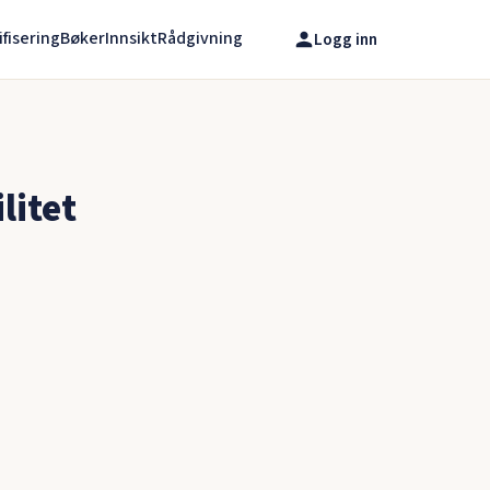
ifisering
Bøker
Innsikt
Rådgivning
Logg inn
litet