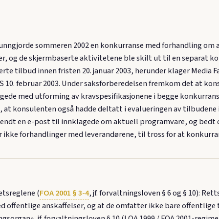
gjorde sommeren 2002 en konkurranse med forhandling om audi
, og de skjermbaserte aktivitetene ble skilt ut til en separat k
verte tilbud innen fristen 20. januar 2003, herunder klager Media
S 10. februar 2003. Under saksforberedelsen fremkom det at kons
agede med utforming av kravspesifikasjonene i begge konkurrans
 at konsulenten også hadde deltatt i evalueringen av tilbudene
n sendt en e-post til innklagede om aktuell programvare, og bedt 
 ikke forhandlinger med leverandørene, til tross for at konkurra
etsreglene (
FOA 2001 § 3-4
, jf. forvaltningsloven § 6 og § 10): Ret
ed offentlige anskaffelser, og at de omfatter ikke bare offentli
ningsorgan», jf. forvaltningsloven § 10 (LOA 1999 / FOA 2001-regim