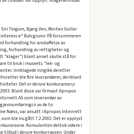
n av tilbudet var oppfylt. Klagenemndas
ri Teigum, Bjørg Ven, Morten Goller
ktsinteress e^ Balcgrunn: På forsommeren
 forhandling for anskaffelse av
ing, forhandling av rettigheter og
t "klager") blant annet skulle stå for
re til bruk i museets "lek- og
menter. Innklagede inngikk deretter
 Þoretter ble ftre levsrandører, deriblant
tiviteter. Det er derure konkuranser¡r
.2003. Blant disse var firmaot Apropos
Intsrnett AS som leverandør av
d gjennomføringcn av de to
ine Næss, var ansatt i Apropos Inteirrett
om ble iru:gått 7.2.2002. Det er opplyst
nkuransene. Konsulenten deltok videre i
ke tilbud i derure konkurrausen. Under