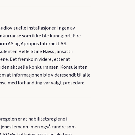
ovisuelle installasjoner. Ingen av
onkurranse som ikke ble kunngjort. Fire
 Farm AS og Apropos Internett AS.
ulenten Helle Stine Næss, ansatt i
ene. Det fremkom videre, etter at
 i den aktuelle konkurransen. Konsulenten
om at informasjonen ble videresendt til alle
nse med forhandling var valgt prosedyre.
tsregelen er at habilitetsreglene i
ge tjenestemenn, men også «andre som
e). KOFAs tolkning var at en ekstern