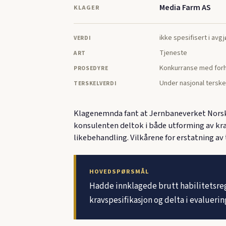
Media Farm AS
KLAGER
ikke spesifisert i avg
VERDI
Tjeneste
ART
Konkurranse med forh
PROSEDYRE
Under nasjonal terske
TERSKELVERDI
Klagenemnda fant at Jernbaneverket Norsk
konsulenten deltok i både utforming av krav
likebehandling. Vilkårene for erstatning av
HOVEDSPØRSMÅL
Hadde innklagede brutt habilitetsreg
kravspesifikasjon og delta i evalueri