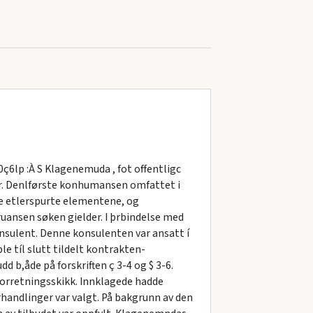
0ç6lp :À S Klagenemuda , fot offentligc
ter. Denlførste konhumansen omfattet i
de etlerspurte elementene, og
ruansen søken gielder. I þrbindelse med
onsulent. Denne konsulenten var ansatt í
e tíl slutt tildelt kontrakten-
 b,åde på forskriften ç 3-4 og $ 3-6.
forretningsskikk. Innklagede hadde
handlinger var valgt. På bakgrunn av den