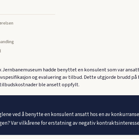
jørelsen
andling
l
 Jernbanemuseum hadde benyttet en konsulent som var ansatt h
spesifikasjon og evaluering av tilbud. Dette utgjorde brudd på h
 tilbudskostnader ble ansett oppfylt.
lene ved å benytte en konsulent ansatt hos en av konkurranse
ngen? Var vilkårene for erstatning av negativ kontraktsinteress