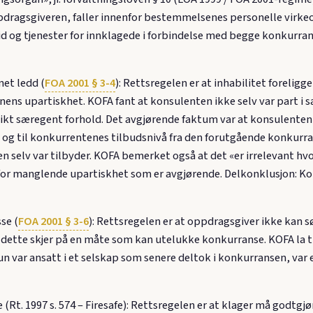
dragsgiveren, faller innenfor bestemmelsenes personelle virke
d og tjenester for innklagede i forbindelse med begge konkurra
net ledd (
FOA 2001 § 3-4
): Rettsregelen er at inhabilitet forelig
sonens upartiskhet. KOFA fant at konsulenten ikke selv var part i
ikt særegent forhold. Det avgjørende faktum var at konsulenten,
og til konkurrentenes tilbudsnivå fra den forutgående konkurran
en selv var tilbyder. KOFA bemerket også at det «er irrelevant h
t for manglende upartiskhet som er avgjørende. Delkonklusjon: K
se (
FOA 2001 § 3-6
): Rettsregelen er at oppdragsgiver ikke kan 
dette skjer på en måte som kan utelukke konkurranse. KOFA la ti
n var ansatt i et selskap som senere deltok i konkurransen, var 
e (Rt. 1997 s. 574 – Firesafe): Rettsregelen er at klager må god