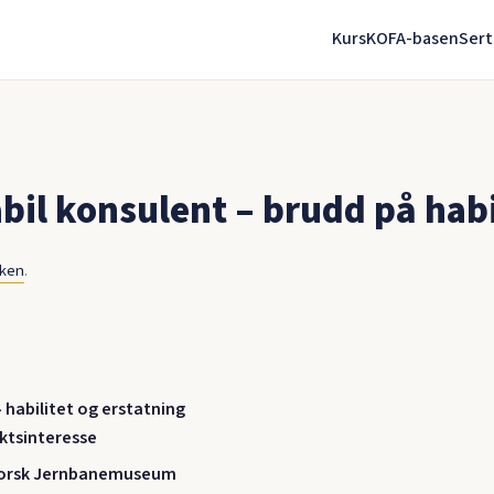
Kurs
KOFA-basen
Sert
il konsulent – brudd på habi
nken
.
– habilitet og erstatning
ktsinteresse
Norsk Jernbanemuseum