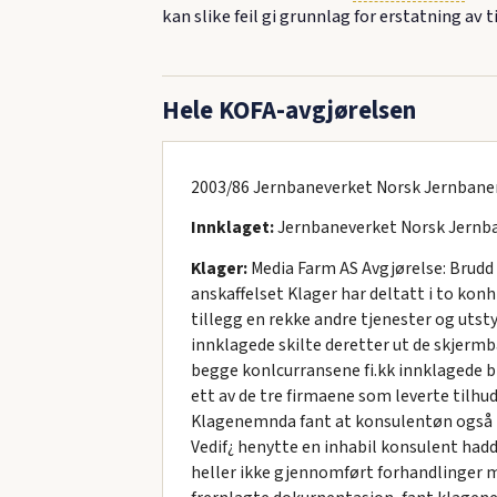
kan slike feil gi grunnlag for erstatning av
Hele KOFA-avgjørelsen
2003/86 Jernbaneverket Norsk Jernba
Innklaget:
Jernbaneverket Norsk Jern
Klager:
Media Farm AS Avgjørelse: Brudd p
anskaffelset Klager har deltatt i to kon
tillegg en rekke andre tjenester og utst
innklagede skilte deretter ut de skjermb
begge konlcurransene fi.kk innklagede b
ett av de tre firmaene som leverte tilhud
Klagenemnda fant at konsulentøn også had
Vedif¿ henytte en inhabil konsulent had
heller ikke gjennomført forhandlinger m