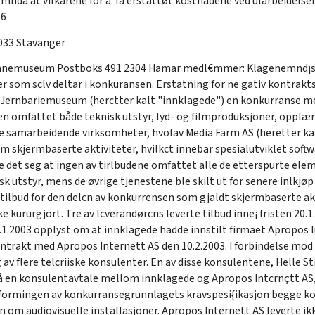
mnda at vilkårene for å. få erstattøt kostnadene ved ularbeidelse
86
033 Stavanger
nemuseum Postboks 491 2304 Hamar medl€mmer: Klagenemnd¡s Si
ver som sclv deltar i konkuransen. Erstatning for ne gativ kontra
ernbariemuseum (herctter kalt "innklagede") en konkurranse med
en omfattet både teknisk utstyr, lyd- og filmproduksjoner, opplær
tre samarbeidende virksomheter, hvofav Media Farm AS (heretter kal
m skjermbaserte aktiviteter, hvilkct innebar spesialutviklet softwa
e det seg at ingen av tirlbudene omfattet alle de etterspurte ele
sk utstyr, mens de øvrige tjenestene ble skilt ut for senere inlkjøp
e tilbud for den delcn av konkurrensen som gjaldt skjermbaserte ak
 kururgjort. Tre av lcverandørcns leverte tilbud inne¡ fristen 20.1
1.1.2003 opplyst om at innklagede hadde innstilt firmaet Apropos 
ontrakt med Apropos Internett AS den 10.2.2003. I forbindelse mo
v flere telcriiske konsulenter. En av disse konsulentene, Helle St
en konsulentavtale mellom innklagede og Apropos Intcrnçtt AS, s
utformingen av konkurransegrunnlagets kravspesi{ikasjon begge ko
 om audiovisuelle installasjoner. Apropos Internett AS leverte ik