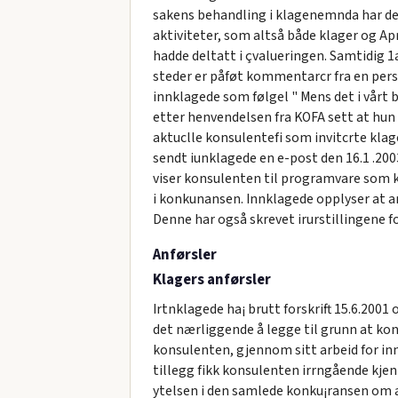
sakens behandling i klagenemnda har det
aktiviteter, som altså både klager og Ap
hadde deltatt i çvalueringen. Samtidig 1
steder er påføt kommentarcr fra en per
innklagede som følgel " Mens det i vårt b
etter henvendelsen fra KOFA sett at hun n
aktuclle konsulentefi som invitcrte klag
sendt iunklagede en e-post den 16.1 .2003,
viser konsulenten til programvare som k
i konkunansen. Innklagede opplyser at a
Denne har også skrevet irurstillingene fo
Anførsler
Klagers anførsler
Irtnklagede ha¡ brutt forskrift 15.6.2001 
det nærliggende å legge til grunn at kon
konsulenten, gjennom sitt arbeid for inn
tillegg fikk konsulenten irrngående kjen
ytelsen i den samlede konku¡ransen om a