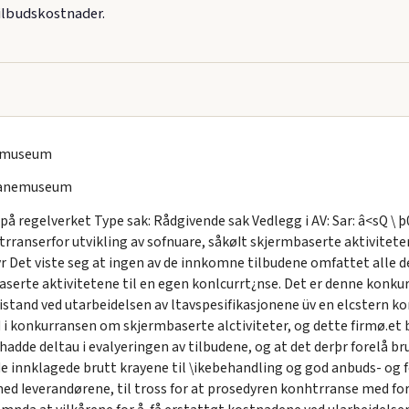
 tilbudskostnader.
nemuseum
banemuseum
å regelverket Type sak: Rådgivende sak Vedlegg i AV: Sar: â<sQ \ þ
htrranserfor utvikling av sofnuare, såkøIt skjermbaserte aktivite
yr Det viste seg at ingen av de innkomne tilbudene omfattet alle 
aserte aktivitetene til en egen konlcurrt¿nse. Det er denne konku
istand ved utarbeidelsen av ltavspesifikasjonene üv en elcstern k
 i konkurransen om skjermbaserte alctiviteter, og dette firmø.et bl
de deltau i evalyeringen av tilbudene, og at det derþr forelå brudd
de innklagede brutt krayene til \ikebehandling og god anbuds- og 
ed Ieverandørene, til tross for at prosedyren konhtrranse med for