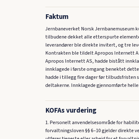
Faktum
Jernbaneverket Norsk Jernbanemuseum kunn
tilbudene dekket alle etterspurte elementer
leverandører ble direkte invitert, og tre le
Kontrakten ble tildelt Apropos Internett A
Apropos Internett AS, hadde bistått innkl
innklagede i første omgang benektet dette,
hadde i tillegg fire dager før tilbudsfriste
deltakerne. Innklagede gjennomførte heller
KOFAs vurdering
1. Personelt anvendelsesområde for habilit
forvaltningsloven §§ 6–10 gjelder direkte v
utfører tjeneste eller arbeid for et forvalt