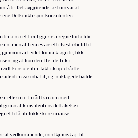
område. Det avgjørende faktum var at
nsene. Delkonklusjon: Konsulenten
ger dersom det foreligger «særegne forhold»
 saken, men at hennes ansettelsesforhold til
 gjennom arbeidet for innklagede, fikk
sen, og at hun deretter deltok i
vorvidt konsulenten faktisk opptrådte
onsulenten var inhabil, og innklagede hadde
søke eller motta råd fra noen med
l grunn at konsulentens deltakelse i
egnet til å utelukke konkurranse.
tgjøre at vedkommende, med kjennskap til