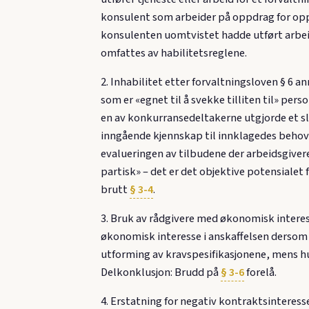
konsulent som arbeider på oppdrag for opp
konsulenten uomtvistet hadde utført arbei
omfattes av habilitetsreglene.
2. Inhabilitet etter forvaltningsloven § 6 an
som er «egnet til å svekke tilliten til» per
en av konkurransedeltakerne utgjorde et sl
inngående kjennskap til innklagedes behov 
evalueringen av tilbudene der arbeidsgiver
partisk» – det er det objektive potensiale
brutt
§ 3-4
.
3. Bruk av rådgivere med økonomisk interes
økonomisk interesse i anskaffelsen dersom 
utforming av kravspesifikasjonene, mens hu
Delkonklusjon: Brudd på
§ 3-6
forelå.
4. Erstatning for negativ kontraktsinteress