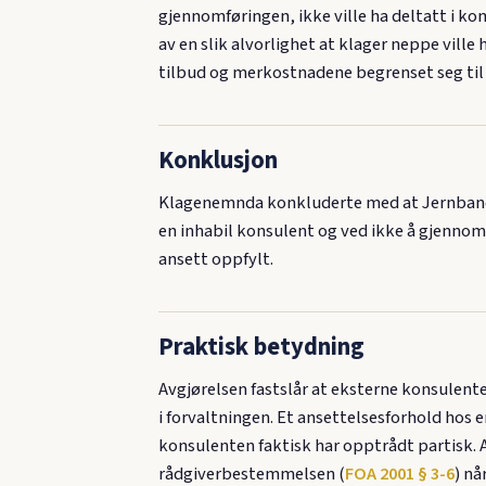
gjennomføringen, ikke ville ha deltatt i ko
av en slik alvorlighet at klager neppe vil
tilbud og merkostnadene begrenset seg til t
Konklusjon
Klagenemnda konkluderte med at Jernba
en inhabil konsulent og ved ikke å gjennomf
ansett oppfylt.
Praktisk betydning
Avgjørelsen fastslår at eksterne konsulent
i forvaltningen. Et ansettelsesforhold hos 
konsulenten faktisk har opptrådt partisk. A
rådgiverbestemmelsen (
FOA 2001 § 3-6
) nå