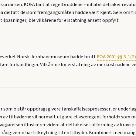
nkurransen. KOFA fant at regelbruddene – inhabil deltaker i evalu
le ha deltatt dersom fremgangsmåten hadde vært kjent. Selv om ti
ilpasninger, ble vilkårene for erstatning ansett oppfylt.
neverket Norsk Jernbanemuseum hadde brutt
FOA 2001 §§ 3-1(2)
øre forhandlinger. Vilkårene for erstatning av merkostnadene ved
er som bistår oppdragsgivere i anskaffelsesprosesser, er underl
en av tilbyderne vil normalt utgjøre et «særegent forhold» som 
vgjørelsen illustrerer videre at deltakelse i utforming av kravspe
r rådgiveren har tilknytning til en tilbyder. Kombinert med ma