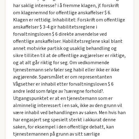
har saklig interesse? i å fremme klagen, jf. forskrift
om klagenemnd for offentlige anskaffelser $ 6.
Klagen er rettidig. Inhabilitet: Forskrift om offentlige
anskaffelser $ 3-4 gir habilitetsreglene i
forvaltningsloven $ 6 direkte anvendelse ved
offentlige anskaffelser. Habilitetsreglene skal blant
annet motvirke partisk og usaklig behandling og
sikre tilliten til at de offentlige avgjørelser er riktige,
og at alt går riktig for seg. Om vedkommende
tjenestemann selv føler seg habil eller ikke er ikke
avgjørende. Spørsmålet er om representanten
Vågsether er inhabil etter forvaltningsloven $ 6
andre ledd som følge av ?særegne forhold?.
Utgangspunktet er at en tjenestemann som er
alminnelig interessert i en sak, ikke av den grunn vil
være inhabil ved behandlingen av saken. Men hvis han
har engasjert seg spesielt sterkt i akkurat denne
saken, for eksempel i den offentlige debatt, kan
tjenestemannen på grunn av sitt særlige