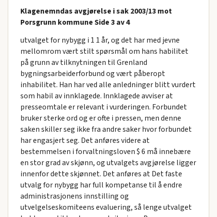
Klagenemndas avgjørelse i sak 2003/13 mot
Porsgrunn kommune Side 3 av 4
utvalget for nybygg i 1 1 år, og det har med jevne
mellomrom vært stilt spørsmål om hans habilitet
på grunn av tilknytningen til Grenland
bygningsarbeiderforbund og vært påberopt
inhabilitet. Han har ved alle anledninger blitt vurdert
som habil av innklagede. Innklagede avviser at
presseomtale er relevant i vurderingen. Forbundet
bruker sterke ord og er ofte i pressen, men denne
saken skiller seg ikke fra andre saker hvor forbundet
har engasjert seg. Det anføres videre at
bestemmelsen i forvaltningsloven $ 6 må innebære
en stor grad av skjønn, og utvalgets avgjørelse ligger
innenfor dette skjønnet. Det anføres at Det faste
utvalg for nybygg har full kompetanse til å endre
administrasjonens innstilling og
utvelgelseskomiteens evaluering, så lenge utvalget