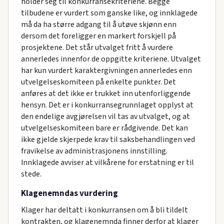
holder seg til konkurransekriteriene. Begge
tilbudene er vurdert som ganske like, og innklagede
må da ha større adgang til å utøve skjønn enn
dersom det foreligger en markert forskjell på
prosjektene. Det står utvalget fritt å vurdere
annerledes innenfor de oppgitte kriteriene. Utvalget
har kun vurdert karaktergivningen annerledes enn
utvelgelseskomiteen på enkelte punkter. Det
anføres at det ikke er trukket inn utenforliggende
hensyn. Det er i konkurransegrunnlaget opplyst at
den endelige avgjørelsen vil tas av utvalget, og at
utvelgelseskomiteen bare er rådgivende. Det kan
ikke gjelde skjerpede krav til saksbehandlingen ved
fravikelse av administrasjonens innstilling.
Innklagede avviser at vilkårene for erstatning er til
stede.
Klagenemndas vurdering
Klager har deltatt i konkurransen om å bli tildelt
kontrakten, og klagenemnda finner derfor at klager