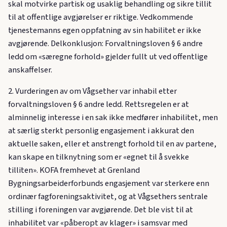
skal motvirke partisk og usaklig behandling og sikre tillit
til at offentlige avgjørelser er riktige. Vedkommende
tjenestemanns egen oppfatning av sin habilitet er ikke
avgjørende. Delkonklusjon: Forvaltningsloven § 6 andre
ledd om «særegne forhold» gjelder fullt ut ved offentlige
anskaffelser.
2. Vurderingen av om Vågsether var inhabil etter
forvaltningsloven § 6 andre ledd. Rettsregelen er at
alminnelig interesse i en sak ikke medfører inhabilitet, men
at særlig sterkt personlig engasjement i akkurat den
aktuelle saken, eller et anstrengt forhold til en av partene,
kan skape en tilknytning som er «egnet til å svekke
tilliten». KOFA fremhevet at Grenland
Bygningsarbeiderforbunds engasjement var sterkere enn
ordinær fagforeningsaktivitet, og at Vågsethers sentrale
stilling i foreningen var avgjørende. Det ble vist til at
inhabilitet var «påberopt av klager» i samsvar med