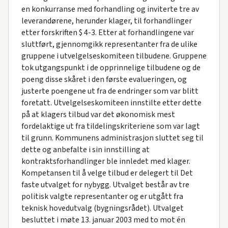
en konkurranse med forhandling og inviterte tre av
leverandørene, herunder klager, til forhandlinger
etter forskriften $ 4-3. Etter at forhandlingene var
sluttført, gjennomgikk representanter fra de ulike
gruppene i utvelgelseskomiteen tilbudene. Gruppene
tok utgangspunkt i de opprinnelige tilbudene og de
poeng disse skåret i den første evalueringen, og
justerte poengene ut fra de endringer som var blitt
foretatt. Utvelgelseskomiteen innstilte etter dette
på at klagers tilbud var det økonomisk mest
fordelaktige ut fra tildelingskriteriene som var lagt
til grunn. Kommunens administrasjon sluttet seg til
dette og anbefalte i sin innstilling at
kontraktsforhandlinger ble innledet med klager.
Kompetansen til å velge tilbud er delegert til Det
faste utvalget for nybygg. Utvalget består av tre
politisk valgte representanter og er utgått fra
teknisk hovedutvalg (bygningsrådet). Utvalget
besluttet i møte 13. januar 2003 med to mot én