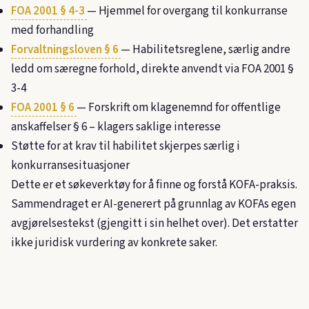
FOA 2001 § 4-3
— Hjemmel for overgang til konkurranse
med forhandling
Forvaltningsloven § 6
— Habilitetsreglene, særlig andre
ledd om særegne forhold, direkte anvendt via FOA 2001 §
3-4
FOA 2001 § 6
— Forskrift om klagenemnd for offentlige
anskaffelser § 6 – klagers saklige interesse
Støtte for at krav til habilitet skjerpes særlig i
konkurransesituasjoner
Dette er et søkeverktøy for å finne og forstå KOFA-praksis.
Sammendraget er AI-generert på grunnlag av KOFAs egen
avgjørelsestekst (gjengitt i sin helhet over). Det erstatter
ikke juridisk vurdering av konkrete saker.