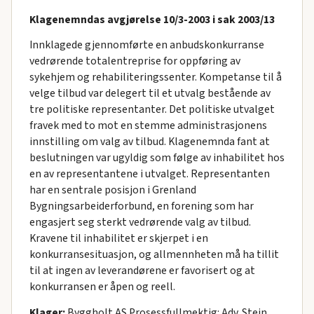
Klagenemndas avgjørelse 10/3-2003 i sak 2003/13
Innklagede gjennomførte en anbudskonkurranse
vedrørende totalentreprise for oppføring av
sykehjem og rehabiliteringssenter. Kompetanse til å
velge tilbud var delegert til et utvalg bestående av
tre politiske representanter. Det politiske utvalget
fravek med to mot en stemme administrasjonens
innstilling om valg av tilbud. Klagenemnda fant at
beslutningen var ugyldig som følge av inhabilitet hos
en av representantene i utvalget. Representanten
har en sentrale posisjon i Grenland
Bygningsarbeiderforbund, en forening som har
engasjert seg sterkt vedrørende valg av tilbud.
Kravene til inhabilitet er skjerpet i en
konkurransesituasjon, og allmennheten må ha tillit
til at ingen av leverandørene er favorisert og at
konkurransen er åpen og reell.
Klager:
Byggholt AS Prosessfullmektig: Adv. Stein