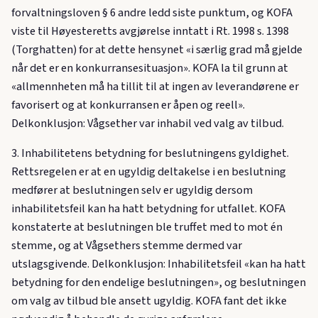
forvaltningsloven § 6 andre ledd siste punktum, og KOFA
viste til Høyesteretts avgjørelse inntatt i Rt. 1998 s. 1398
(Torghatten) for at dette hensynet «i særlig grad må gjelde
når det er en konkurransesituasjon». KOFA la til grunn at
«allmennheten må ha tillit til at ingen av leverandørene er
favorisert og at konkurransen er åpen og reell».
Delkonklusjon: Vågsether var inhabil ved valg av tilbud.
3. Inhabilitetens betydning for beslutningens gyldighet.
Rettsregelen er at en ugyldig deltakelse i en beslutning
medfører at beslutningen selv er ugyldig dersom
inhabilitetsfeil kan ha hatt betydning for utfallet. KOFA
konstaterte at beslutningen ble truffet med to mot én
stemme, og at Vågsethers stemme dermed var
utslagsgivende. Delkonklusjon: Inhabilitetsfeil «kan ha hatt
betydning for den endelige beslutningen», og beslutningen
om valg av tilbud ble ansett ugyldig. KOFA fant det ikke