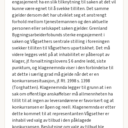
engasjement ha en slik tilknytning til saken at det vil
kunne være egnet til å svekke tilliten. Det samme
gjelder dersom det har utviklet seg et anstrengt
forhold mellom tjenestemannen og den aktuelle
personen eller selskapet saken gjelder. Grenland
Bygningsarbeiderfobunds sterke engasjement i
saken og Vågsethers sentrale stilling i foreningen
svekker tilliten til Vågsethers upartiskhet. Det må
videre legges vekt på at inhabilitet er påberopt av
klager, jf. forvaltningslovens $ 6 andre ledd, siste
punktum, og klagenemnda viser i den forbindelse til
at dette i særlig grad må gjelde når det er en
konkurransesituasjon, jf. Rt. 1998 s. 1398
(Torghatten). Klagenemnda legger til grunn at i en
sak om offentlige anskaffelser må allmennheten ha
tillit til at ingen av leverandørene er favorisert og at
konkurransen er åpen og reell. Klagenemnda er etter
dette kommet til at representanten Vågsether er
inhabil ved valg av tilbud i den påklagede
konkurransen. Beslutning om valg av tilbud ble