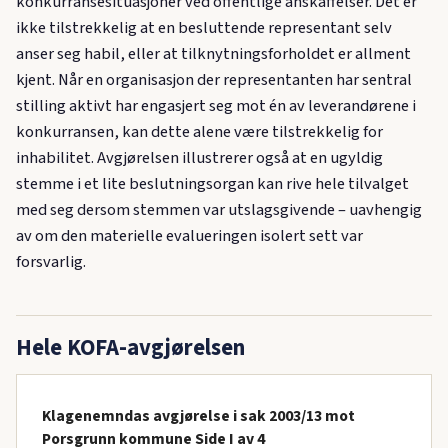
konkurransesituasjoner ved offentlige anskaffelser. Det er
ikke tilstrekkelig at en besluttende representant selv
anser seg habil, eller at tilknytningsforholdet er allment
kjent. Når en organisasjon der representanten har sentral
stilling aktivt har engasjert seg mot én av leverandørene i
konkurransen, kan dette alene være tilstrekkelig for
inhabilitet. Avgjørelsen illustrerer også at en ugyldig
stemme i et lite beslutningsorgan kan rive hele tilvalget
med seg dersom stemmen var utslagsgivende – uavhengig
av om den materielle evalueringen isolert sett var
forsvarlig.
Hele KOFA-avgjørelsen
Klagenemndas avgjørelse i sak 2003/13 mot
Porsgrunn kommune Side I av 4