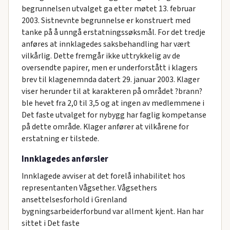
begrunnelsen utvalget ga etter møtet 13. februar
2003. Sistnevnte begrunnelse er konstruert med
tanke på å unngå erstatningssøksmål. For det tredje
anføres at innklagedes saksbehandling har vært
vilkårlig. Dette fremgår ikke uttrykkelig av de
oversendte papirer, men er underforstått i klagers
brev til klagenemnda datert 29. januar 2003. Klager
viser herunder til at karakteren på området ?brann?
ble hevet fra 2,0 til 3,5 og at ingen av medlemmene i
Det faste utvalget for nybygg har faglig kompetanse
på dette område. Klager anfører at vilkårene for
erstatning er tilstede.
Innklagedes anførsler
Innklagede avviser at det forelå inhabilitet hos
representanten Vågsether. Vågsethers
ansettelsesforhold i Grenland
bygningsarbeiderforbund var allment kjent. Han har
sittet i Det faste