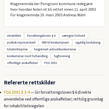
Klagenemnda ber Porsgrunn kommune redegjøre
hvor hvordan feilen vil bli rettet innen 11. april 2003.
For klagenemnda 10. mars 2003 Andreas Wahl
inhabilitet
forvaltningsloven § 6
særegne forhold
politisk representant
tillit til konkurransen
ugyldig beslutning
totalentreprise
begrenset anbudskonkurranse
konkurranse med forhandling
fagforening
offentlige anskaffelser
FOA 2001
Refererte rettskilder
FOA 2001 § 3-4
— Gir forvaltningsloven § 6 direkte
anvendelse ved offentlige anskaffelser; rettslig grunnlag
for inhabilitetsregelen