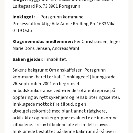
Løitegaard Pb. 73 3901 Porsgrunn
Innklaget:
— Porsgrunn kommune
Prosessfullmektig: Adv. Annie Krefting Pb. 1633 Vika
0119 Oslo
Klagenemndas medlemmer:
Per Christiansen, Inger
Marie Dons Jensen, Andreas Wahl
Saken gjelder:
Inhabilitet.
Sakens bakgrunn: Om anskaffelsen: Porsgrunn
kommune (heretter kalt ”innklagede?) kunngjorde
26. september 2001 en begrenset
anbudskonkurranse vedrørende totalentreprise på
oppføring av nytt sykehjem og rehabiliteringssenter.
Innklagede mottok fire tilbud, og en
utvelgelseskomité med blant annet rådgivere,
arkitekter og brukergrupper evaluerte de innkomne
tilbudene. Tre av tilbudene ble etter dette avvist.
Innklagede besluttet på denne bakgrunn å gå over i