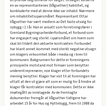
utfyllende begrunnelse for valget. Utvalget vurderte
en av representantenes (Vågsether) habilitet, og
konkluderte med at denne ikke var inhabil. Nærmere
om inhabilitetsspørsmålet: Representant Ottar
Vågsether har vært medlem av Det faste utvalg for
nybygg i 1 I år. Han er ansatt som forretningsfører i
Grenland Bygningsarbeiderforbund, et forbund som
har engasjert seg sterkt i spørsmålet om hvem som
skal bli tildelt den aktuelle kontrakten. Forbundet
har blant annet kommet med sterkt negative utsagn
om klagers virksomhet både i media og i brev til
kommunen. Bakgrunnen for dette er foreningens
prinsipielle motstand mot firmaer som benytter
underentreprenører, noe klager etter forbundets
mening benytter. Klager har vist til at foreningen har
uttalt at den vil gjøre alt som er mulig for å hindre at
klager får kontrakter med kommunen. Dette er ikke
imøtegått av innklagede. Av de fremlagte
dokumenter fremgår at Vågsether tidligere har
arbeidet 15 år for Hus og Hyttebygg, frem til 1988 da