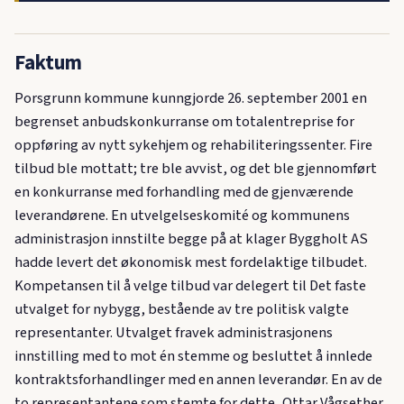
Faktum
Porsgrunn kommune kunngjorde 26. september 2001 en
begrenset anbudskonkurranse om totalentreprise for
oppføring av nytt sykehjem og rehabiliteringssenter. Fire
tilbud ble mottatt; tre ble avvist, og det ble gjennomført
en konkurranse med forhandling med de gjenværende
leverandørene. En utvelgelseskomité og kommunens
administrasjon innstilte begge på at klager Byggholt AS
hadde levert det økonomisk mest fordelaktige tilbudet.
Kompetansen til å velge tilbud var delegert til Det faste
utvalget for nybygg, bestående av tre politisk valgte
representanter. Utvalget fravek administrasjonens
innstilling med to mot én stemme og besluttet å innlede
kontraktsforhandlinger med en annen leverandør. En av de
to representantene som stemte for dette, Ottar Vågsether,