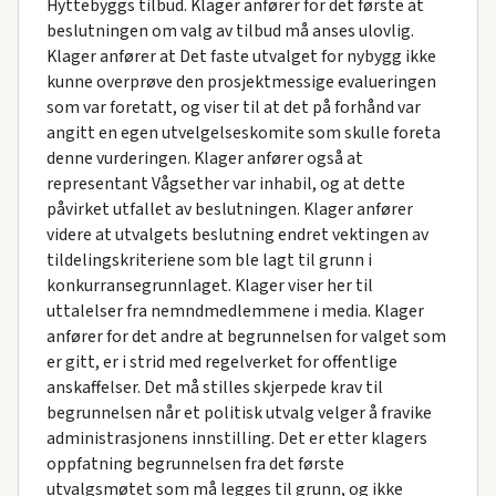
Hyttebyggs tilbud. Klager anfører for det første at
beslutningen om valg av tilbud må anses ulovlig.
Klager anfører at Det faste utvalget for nybygg ikke
kunne overprøve den prosjektmessige evalueringen
som var foretatt, og viser til at det på forhånd var
angitt en egen utvelgelseskomite som skulle foreta
denne vurderingen. Klager anfører også at
representant Vågsether var inhabil, og at dette
påvirket utfallet av beslutningen. Klager anfører
videre at utvalgets beslutning endret vektingen av
tildelingskriteriene som ble lagt til grunn i
konkurransegrunnlaget. Klager viser her til
uttalelser fra nemndmedlemmene i media. Klager
anfører for det andre at begrunnelsen for valget som
er gitt, er i strid med regelverket for offentlige
anskaffelser. Det må stilles skjerpede krav til
begrunnelsen når et politisk utvalg velger å fravike
administrasjonens innstilling. Det er etter klagers
oppfatning begrunnelsen fra det første
utvalgsmøtet som må legges til grunn, og ikke