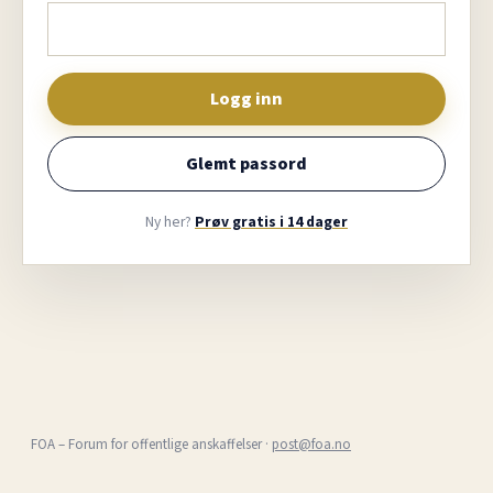
Logg inn
Glemt passord
Ny her?
Prøv gratis i 14 dager
FOA – Forum for offentlige anskaffelser ·
post@foa.no