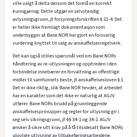
ville valgt å delta dersom det forelå en korrekt
kunngjøring. Dette utgjør en selvstendig
avlysningsgrunn, jf. forsyningsforskriften § 21-4. Det
er heller ikke fremlagt dokumentasjon som
underbygger at Bane NOR har gjort en forsvarlig
vurdering knyttet til valg av anskaffelsesregelverk.
Det kan også stilles spørsmål ved om Bane NORs
håndtering av re-utlysningen og opptreden i den
forbindelse innebærer en forvaltning av offentlige
midler til samfunnets beste, jf. anskaffelsesloven § 1.
Det er ikke riktig, slik Bane NOR hevder, at arbeidet
har en karakter som det ikke er naturlig at AGJV
utfører. Bane NORs brudd på grunnleggende
anskaffelsesprinsipper og regler for utlysning gir i
seg selv sikringsgrunn, jf. §§ 34-1 og 34-2. AGJV
ønsker å sikre sitt krav på å få tilsidesatt Bane NORs
ulovlige utlysning av tilbakeføringsarbeidene.