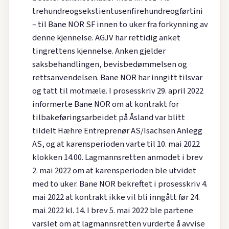
trehundreogsekstientusenfirehundreogførtini
– til Bane NOR SF innen to uker fra forkynning av
denne kjennelse. AGJV har rettidig anket
tingrettens kjennelse. Anken gjelder
saksbehandlingen, bevisbedømmelsen og
rettsanvendelsen. Bane NOR har inngitt tilsvar
og tatt til motmæle. I prosesskriv 29. april 2022
informerte Bane NOR om at kontrakt for
tilbakeføringsarbeidet på Åsland var blitt
tildelt Hæhre Entreprenør AS/Isachsen Anlegg
AS, og at karensperioden varte til 10. mai 2022
klokken 14.00. Lagmannsretten anmodet i brev
2. mai 2022 om at karensperioden ble utvidet
med to uker. Bane NOR bekreftet i prosesskriv 4.
mai 2022 at kontrakt ikke vil bli inngått før 24.
mai 2022 kl. 14. I brev 5. mai 2022 ble partene
varslet om at lagmannsretten vurderte å avvise