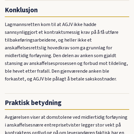
Konklusjon
Lagmannsretten kom til at AGJV ikke hadde
sannsynliggjort et kontraktsmessig krav på å få utføre
tilbakeføringsarbeidene, og heller ikke et
anskaffelsesrettslig hovedkrav som ga grunnlag for
midlertidig forføyning. Den delen av anken som gjaldt
stansing av anskaffelsesprosessen og forbud mot tildeling,
ble hevet etter frafall. Den gjenværende anken ble
forkastet, og AGJV ble pålagt å betale sakskostnader.
Praktisk betydning
Avgjørelsen viser at domstolene ved midlertidig forføyning
i anskaffelsesnære entreprisetvister legger stor vekt på
kontraktens ordlyd og på om leverandøren faktisk har en