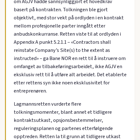
om AGJV hadde sannsynliggjort et hovedkrav
basert på kontrakten. Tolkningen ble gjort
objektivt, med stor vekt på ordlyden i en kontrakt
mellom profesjonelle parter inngått etter
anbudskonkurranse. Retten viste til at ordlyden i
Appendix A punkt 5.2.1.1 – «Contractors shall
reinstate Company’s Site(s) to the extent as
instructed» – ga Bane NOR en rett til å instruere om
omfanget av tilbakeføringsarbeidet, ikke AGJV en
eksklusiv rett til å utføre alt arbeidet. Det etablerte
etter rettens syn ikke noen eksklusivitet for
entreprenøren.
Lagmannsretten vurderte flere
tolkningsmomenter, blant annet et tidligere
kontraktsutkast, opsjonsbestemmelser,
reguleringsplanen og partenes etterfølgende
opptreden. Retten la til grunn at tidligere utkast