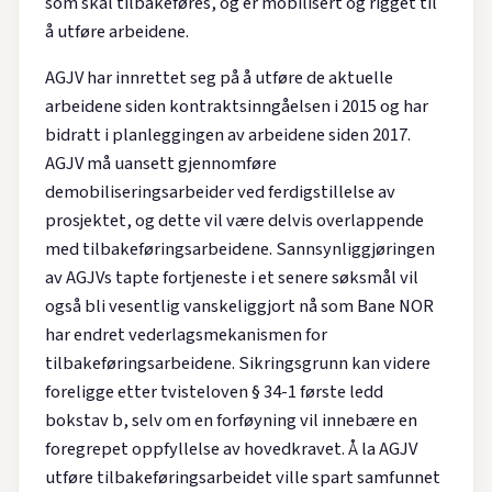
som skal tilbakeføres, og er mobilisert og rigget til
å utføre arbeidene.
AGJV har innrettet seg på å utføre de aktuelle
arbeidene siden kontraktsinngåelsen i 2015 og har
bidratt i planleggingen av arbeidene siden 2017.
AGJV må uansett gjennomføre
demobiliseringsarbeider ved ferdigstillelse av
prosjektet, og dette vil være delvis overlappende
med tilbakeføringsarbeidene. Sannsynliggjøringen
av AGJVs tapte fortjeneste i et senere søksmål vil
også bli vesentlig vanskeliggjort nå som Bane NOR
har endret vederlagsmekanismen for
tilbakeføringsarbeidene. Sikringsgrunn kan videre
foreligge etter tvisteloven § 34-1 første ledd
bokstav b, selv om en forføyning vil innebære en
foregrepet oppfyllelse av hovedkravet. Å la AGJV
utføre tilbakeføringsarbeidet ville spart samfunnet