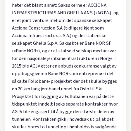
heter det blant annet: Saksøkerne er ACCIONA
INFRAESTRUCTURAS AND GHELLA ANS («AGJV»), og
er et joint venture mellom det spanske selskapet
Acciona Construccion S.A (tidligere kjent som
Acciona Infraestructuras S.A.) og det italienske
selskapet Ghella S.p.A. Saksøkte er Bane NOR SF
(«Bane NOR»), og er et statseid selskap med ansvar
for den nasjonale jernbaneinfrastrukturen i Norge. I
2015 ble AGJV etter en anbudskonkurranse valgt av
oppdragsgiveren Bane NOR som entreprenør i det
såkalte Follobane-prosjektet der det skulle bygges
en 20 km lang jernbanetunnel fra Oslo til Ski.
Prosjektet for bygging av Follobanen var på dette
tidspunktet inndelt i seks separate kontrakter hvor
AGJV ble engasjert til å bygge den største delen av
tunnelen. Kontrakten gikk i hovedsak ut på at det
skulles bores to tunnelløp i henholdsvis sydgående