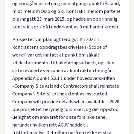
og nordgående retning med utgangspunkt i Åsland,
midt mellom Oslo og Ski. Kontrakt mellom partene
ble inngått 23. mars 2015, og hadde en opprinnelig
kontraktspris på i underkant av 9 milliarder kroner.
Prosjektet var planlagt ferdigstilt i 2022. I
kontraktens oppdragsbeskrivelse («Scope of
work») var det inntatt et punkt om såkalt
«Reinstatement» (tilbakeføringsarbeid), og i den
siste reviderte versjonen av kontrakten fremgår i
Appendix A punkt 5.2.1.1 under hovedoverskriften
«Company Site Åsland»: Contractors shall reinstate
Company’s Site(s) to the extent as instructed.
Company will provide details when available. I 2020
ble prosjektet betydelig forsinket, og det oppstod
uenighet om ansvaret for disse forsinkelsene,
herunder hvilken rett AGJV hadde til
fristforlengelse. Det påløp også en rekke ekstra