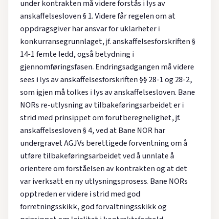
under kontrakten må videre forstås i lys av
anskaffelsesloven § 1. Videre får regelen om at
oppdragsgiver har ansvar for uklarheter i
konkurransegrunnlaget, jf. anskaffelsesforskriften §
14-1 femte ledd, også betydning i
gjennomføringsfasen. Endringsadgangen må videre
sees i lys av anskaffelsesforskriften §§ 28-1 og 28-2,
som igjen må tolkes i lys av anskaffelsesloven. Bane
NORs re-utlysning av tilbakeføringsarbeidet er i
strid med prinsippet om forutberegnelighet, jf.
anskaffelsesloven § 4, ved at Bane NOR har
undergravet AGJVs berettigede forventning om å
utføre tilbakeføringsarbeidet ved å unnlate å
orientere om forståelsen av kontrakten og at det
var iverksatt en ny utlysningsprosess. Bane NORs
opptreden er videre i strid med god
forretningsskikk, god forvaltningsskikk og