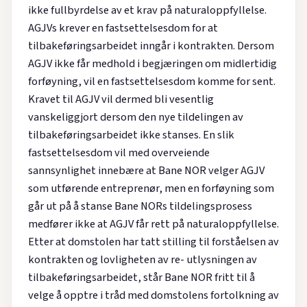
ikke fullbyrdelse av et krav på naturaloppfyllelse.
AGJVs krever en fastsettelsesdom for at
tilbakeføringsarbeidet inngår i kontrakten. Dersom
AGJV ikke får medhold i begjæringen om midlertidig
forføyning, vil en fastsettelsesdom komme for sent.
Kravet til AGJV vil dermed bli vesentlig
vanskeliggjort dersom den nye tildelingen av
tilbakeføringsarbeidet ikke stanses. En slik
fastsettelsesdom vil med overveiende
sannsynlighet innebære at Bane NOR velger AGJV
som utførende entreprenør, men en forføyning som
går ut på å stanse Bane NORs tildelingsprosess
medfører ikke at AGJV får rett på naturaloppfyllelse.
Etter at domstolen har tatt stilling til forståelsen av
kontrakten og lovligheten av re- utlysningen av
tilbakeføringsarbeidet, står Bane NOR fritt til å
velge å opptre i tråd med domstolens fortolkning av