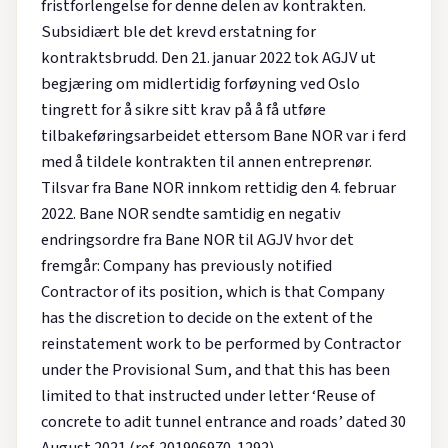
fristforlengelse for denne delen av kontrakten.
Subsidiært ble det krevd erstatning for
kontraktsbrudd. Den 21. januar 2022 tok AGJV ut
begjæring om midlertidig forføyning ved Oslo
tingrett for å sikre sitt krav på å få utføre
tilbakeføringsarbeidet ettersom Bane NOR var i ferd
med å tildele kontrakten til annen entreprenør.
Tilsvar fra Bane NOR innkom rettidig den 4. februar
2022. Bane NOR sendte samtidig en negativ
endringsordre fra Bane NOR til AGJV hvor det
fremgår: Company has previously notified
Contractor of its position, which is that Company
has the discretion to decide on the extent of the
reinstatement work to be performed by Contractor
under the Provisional Sum, and that this has been
limited to that instructed under letter ‘Reuse of
concrete to adit tunnel entrance and roads’ dated 30
August 2021 (ref. 201906970-1292).