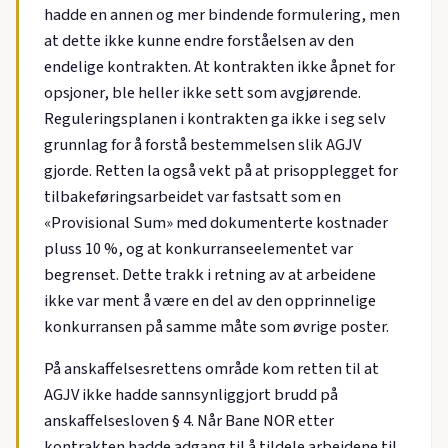
hadde en annen og mer bindende formulering, men
at dette ikke kunne endre forståelsen av den
endelige kontrakten. At kontrakten ikke åpnet for
opsjoner, ble heller ikke sett som avgjørende.
Reguleringsplanen i kontrakten ga ikke i seg selv
grunnlag for å forstå bestemmelsen slik AGJV
gjorde. Retten la også vekt på at prisopplegget for
tilbakeføringsarbeidet var fastsatt som en
«Provisional Sum» med dokumenterte kostnader
pluss 10 %, og at konkurranseelementet var
begrenset. Dette trakk i retning av at arbeidene
ikke var ment å være en del av den opprinnelige
konkurransen på samme måte som øvrige poster.
På anskaffelsesrettens område kom retten til at
AGJV ikke hadde sannsynliggjort brudd på
anskaffelsesloven § 4. Når Bane NOR etter
kontrakten hadde adgang til å tildele arbeidene til