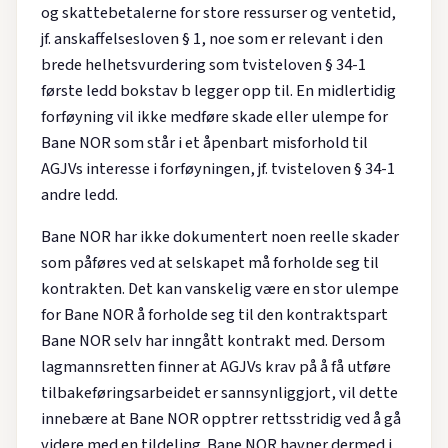
og skattebetalerne for store ressurser og ventetid,
jf. anskaffelsesloven § 1, noe som er relevant i den
brede helhetsvurdering som tvisteloven § 34-1
første ledd bokstav b legger opp til. En midlertidig
forføyning vil ikke medføre skade eller ulempe for
Bane NOR som står i et åpenbart misforhold til
AGJVs interesse i forføyningen, jf. tvisteloven § 34-1
andre ledd.
Bane NOR har ikke dokumentert noen reelle skader
som påføres ved at selskapet må forholde seg til
kontrakten. Det kan vanskelig være en stor ulempe
for Bane NOR å forholde seg til den kontraktspart
Bane NOR selv har inngått kontrakt med. Dersom
lagmannsretten finner at AGJVs krav på å få utføre
tilbakeføringsarbeidet er sannsynliggjort, vil dette
innebære at Bane NOR opptrer rettsstridig ved å gå
videre med en tildeling. Bane NOR havner dermed i