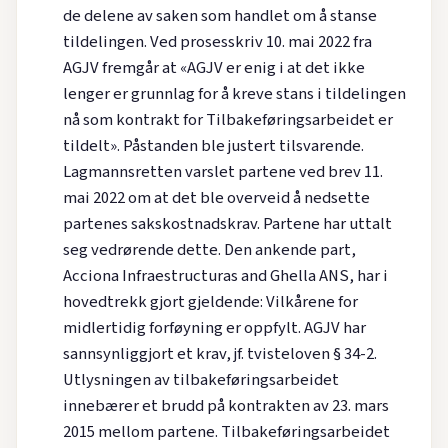
de delene av saken som handlet om å stanse
tildelingen. Ved prosesskriv 10. mai 2022 fra
AGJV fremgår at «AGJV er enig i at det ikke
lenger er grunnlag for å kreve stans i tildelingen
nå som kontrakt for Tilbakeføringsarbeidet er
tildelt». Påstanden ble justert tilsvarende.
Lagmannsretten varslet partene ved brev 11.
mai 2022 om at det ble overveid å nedsette
partenes sakskostnadskrav. Partene har uttalt
seg vedrørende dette. Den ankende part,
Acciona Infraestructuras and Ghella ANS, har i
hovedtrekk gjort gjeldende: Vilkårene for
midlertidig forføyning er oppfylt. AGJV har
sannsynliggjort et krav, jf. tvisteloven § 34-2.
Utlysningen av tilbakeføringsarbeidet
innebærer et brudd på kontrakten av 23. mars
2015 mellom partene. Tilbakeføringsarbeidet