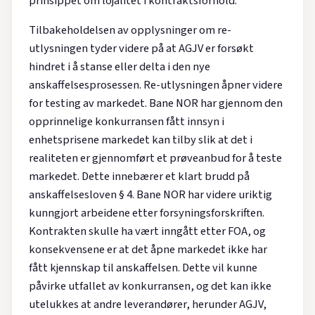
prinsippet om lojalitet i kontraktsforhold.
Tilbakeholdelsen av opplysninger om re-
utlysningen tyder videre på at AGJV er forsøkt
hindret i å stanse eller delta i den nye
anskaffelsesprosessen. Re-utlysningen åpner videre
for testing av markedet. Bane NOR har gjennom den
opprinnelige konkurransen fått innsyn i
enhetsprisene markedet kan tilby slik at det i
realiteten er gjennomført et prøveanbud for å teste
markedet. Dette innebærer et klart brudd på
anskaffelsesloven § 4. Bane NOR har videre uriktig
kunngjort arbeidene etter forsyningsforskriften.
Kontrakten skulle ha vært inngått etter FOA, og
konsekvensene er at det åpne markedet ikke har
fått kjennskap til anskaffelsen. Dette vil kunne
påvirke utfallet av konkurransen, og det kan ikke
utelukkes at andre leverandører, herunder AGJV,