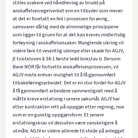
stilles svakere ved håndheving av brudd på
anskaffelsesregelverket enn en tilbyder som mener
at det er foretatt en feil i prosessen for øvrig,
samsvarer dårlig med de alminnelige prinsippene
som ligger til grunn for at det kan kreves midlertidig
forføyning i anskaffelsessaker. Manglende sikring vil
videre føre til vesentlig ulempe eller skade for AGJV,
jf. tvisteloven § 34-1 første ledd bokstav b. Dersom
Bane NOR får fortsette anskaffelsesprosessen, vil
AGJV miste enhver mulighet til å få gjennomført
tilbakeføringsarbeidet. Det er en stor fordel for AGJV
å få gjennomført arbeidene sammenlignet med å
måtte kreve erstatning i senere søksmål. AGJV har
etter kontrakten rett på oppgjør etter regning, noe
som er en gunstig oppgjørsform. Et senere
erstatningskrav vil dessuten være vanskeligere å
utmåle. AGJV er videre allerede til stede på anlegget