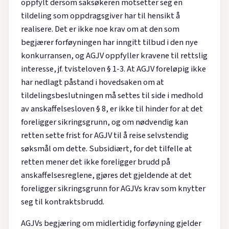
oppfylt dersom saksøkeren motsetter seg en
tildeling som oppdragsgiver har til hensikt å
realisere. Det er ikke noe krav om at den som
begjærer forføyningen har inngitt tilbud i den nye
konkurransen, og AGJV oppfyller kravene til rettslig
interesse, jf. tvisteloven § 1-3. At AGJV foreløpig ikke
har nedlagt påstand i hovedsaken om at
tildelingsbeslutningen må settes til side i medhold
av anskaffelsesloven § 8, er ikke til hinder for at det
foreligger sikringsgrunn, og om nødvendig kan
retten sette frist for AGJV til å reise selvstendig
søksmål om dette. Subsidiært, for det tilfelle at
retten mener det ikke foreligger brudd på
anskaffelsesreglene, gjøres det gjeldende at det
foreligger sikringsgrunn for AGJVs krav som knytter
seg til kontraktsbrudd.
AGJVs begjæring om midlertidig forføyning gjelder