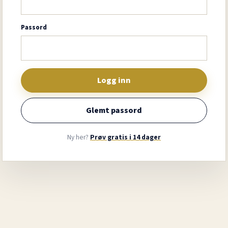
Passord
Logg inn
Glemt passord
Ny her?
Prøv gratis i 14 dager