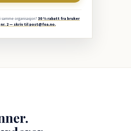
 i samme organisasjon?
30 % rabatt fra bruker
nr. 2 — skriv til post@foa.no.
nner.