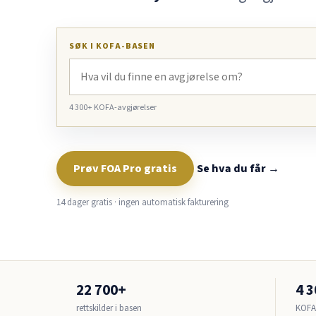
SØK I KOFA-BASEN
4 300+ KOFA-avgjørelser
Prøv FOA Pro gratis
Se hva du får →
14 dager gratis · ingen automatisk fakturering
22 700+
4 
rettskilder i basen
KOFA-