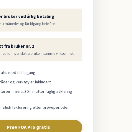
er bruker ved årlig betaling
r ti måneder og får tilgang hele året.
t fra bruker nr. 2
åned for hver ekstra bruker i samme virksomhet.
atis med full tilgang
råder og verktøy er inkludert
øren — inntil 30 minutter faglig avklaring
matisk fakturering etter prøveperioden
Prøv FOA Pro gratis