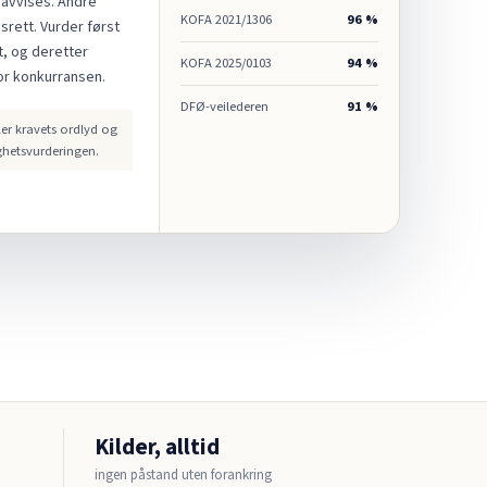
 avvises. Andre
KOFA 2021/1306
96 %
gsrett. Vurder først
t, og deretter
KOFA 2025/0103
94 %
or konkurransen.
DFØ-veilederen
91 %
er kravets ordlyd og
ghetsvurderingen.
Kilder, alltid
ingen påstand uten forankring