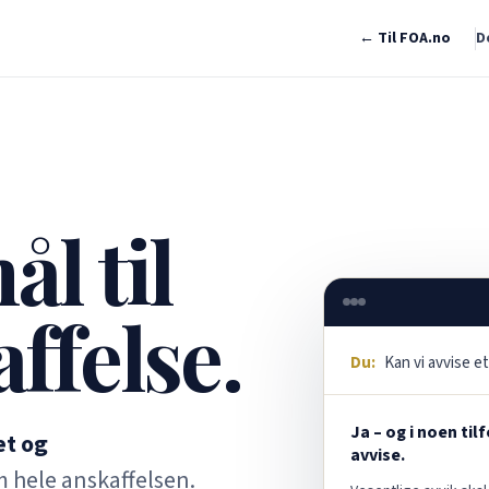
← Til FOA.no
D
l til
ffelse.
Du:
Kan vi avvise et
Ja – og i noen til
et og
avvise.
 hele anskaffelsen.