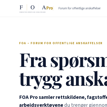
Pro
Forum for offentlige anskaffelser
FOA – FORUM FOR OFFENTLIGE ANSKAFFELSER
Fra spørsmå
trygg anska
FOA Pro samler rettskildene, fagstoff
arbeidsverktøyene
du trenger gjennom