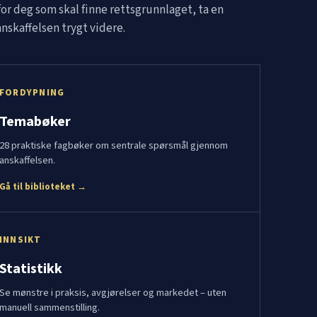
for deg som skal finne rettsgrunnlaget, ta en
nskaffelsen trygt videre.
FORDYPNING
Temabøker
28 praktiske fagbøker om sentrale spørsmål gjennom
anskaffelsen.
Gå til biblioteket →
INNSIKT
Statistikk
Se mønstre i praksis, avgjørelser og markedet – uten
manuell sammenstilling.