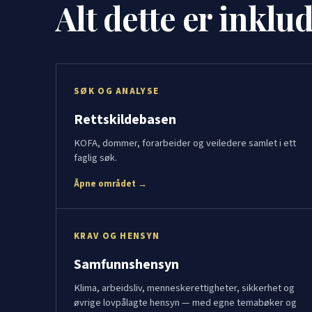
Alt dette er inklu
SØK OG ANALYSE
Rettskildebasen
KOFA, dommer, forarbeider og veiledere samlet i ett
faglig søk.
Åpne området →
KRAV OG HENSYN
Samfunnshensyn
Klima, arbeidsliv, menneskerettigheter, sikkerhet og
øvrige lovpålagte hensyn — med egne temabøker og