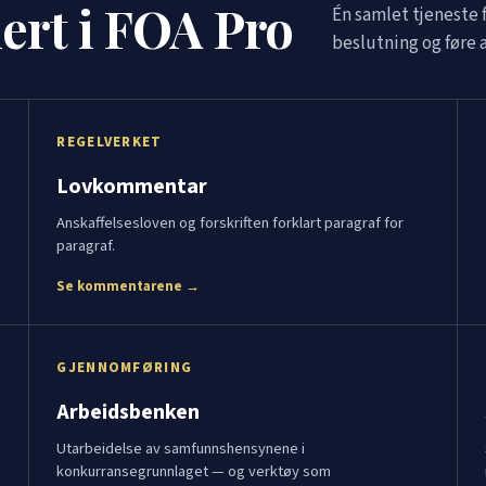
dert i FOA Pro
Én samlet tjeneste 
beslutning og føre a
REGELVERKET
Lovkommentar
Anskaffelsesloven og forskriften forklart paragraf for
paragraf.
Se kommentarene →
GJENNOMFØRING
Arbeidsbenken
Utarbeidelse av samfunnshensynene i
konkurransegrunnlaget — og verktøy som