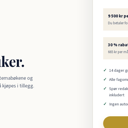
9 500 kr p
Du betaler fo
30 % rabat
665 kr per m
uker.
14 dager gr
, temabøkene og
Alle fagom
jøpes i tillegg.
Spør redakt
inkludert
Ingen auto