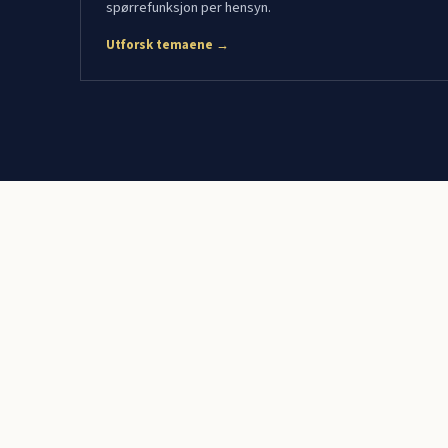
spørrefunksjon per hensyn.
Utforsk temaene →