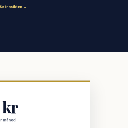
Se innsikten →
 kr
er måned