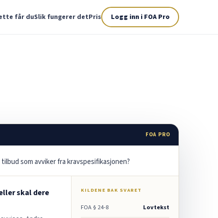
ette får du
Slik fungerer det
Pris
Logg inn i FOA Pro
FOA PRO
 tilbud som avviker fra kravspesifikasjonen?
KILDENE BAK SVARET
feller skal dere
FOA § 24-8
Lovtekst