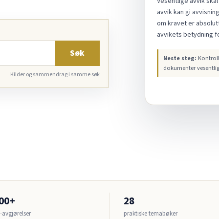
Vesentlige avvik skal
avvik kan gi avvisnin
om kravet er absolut
avvikets betydning f
Søk
Neste steg:
Kontroll
dokumenter vesentli
Kilder og sammendrag i samme søk
300+
28
avgjørelser
praktiske temabøker