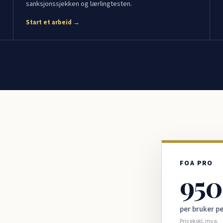
sanksjonssjekken og lærlingtesten.
Start et arbeid →
FOA PRO
950
per bruker p
Pris ekskl. mva.