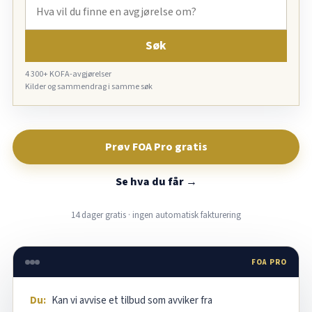
Søk
4 300+ KOFA-avgjørelser
Kilder og sammendrag i samme søk
Prøv FOA Pro gratis
Se hva du får →
14 dager gratis · ingen automatisk fakturering
FOA PRO
Du:
Kan vi avvise et tilbud som avviker fra