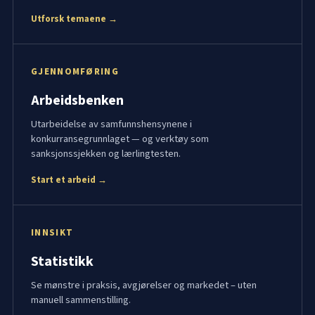
Utforsk temaene →
GJENNOMFØRING
Arbeidsbenken
Utarbeidelse av samfunnshensynene i
konkurransegrunnlaget — og verktøy som
sanksjonssjekken og lærlingtesten.
Start et arbeid →
INNSIKT
Statistikk
Se mønstre i praksis, avgjørelser og markedet – uten
manuell sammenstilling.