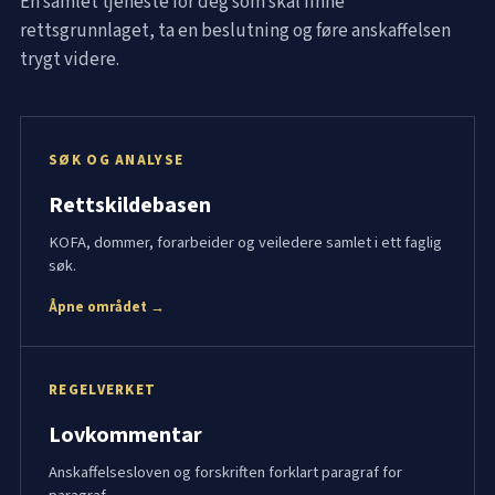
Én samlet tjeneste for deg som skal finne
rettsgrunnlaget, ta en beslutning og føre anskaffelsen
trygt videre.
SØK OG ANALYSE
Rettskildebasen
KOFA, dommer, forarbeider og veiledere samlet i ett faglig
søk.
Åpne området →
REGELVERKET
Lovkommentar
Anskaffelsesloven og forskriften forklart paragraf for