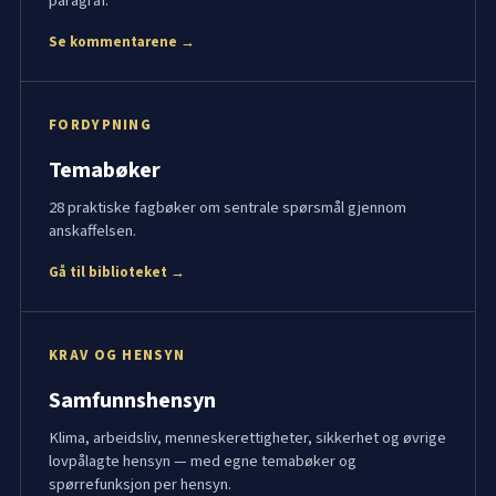
paragraf.
Se kommentarene →
FORDYPNING
Temabøker
28 praktiske fagbøker om sentrale spørsmål gjennom
anskaffelsen.
Gå til biblioteket →
KRAV OG HENSYN
Samfunnshensyn
Klima, arbeidsliv, menneskerettigheter, sikkerhet og øvrige
lovpålagte hensyn — med egne temabøker og
spørrefunksjon per hensyn.