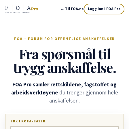
Pro
← Til FOA.no
Logg inn i FOA Pro
FOA – FORUM FOR OFFENTLIGE ANSKAFFELSER
Fra spørsmål til
trygg anskaffelse.
FOA Pro samler rettskildene, fagstoffet og
arbeidsverktøyene
du trenger gjennom hele
anskaffelsen.
SØK I KOFA-BASEN