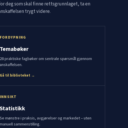
for deg som skal finne rettsgrunnlaget, ta en
nskaffelsen trygt videre.
FORDYPNING
Temabøker
28 praktiske fagbøker om sentrale spørsmål gjennom
anskaffelsen.
Gå til biblioteket →
INNSIKT
Statistikk
Se mønstre i praksis, avgjørelser og markedet – uten
manuell sammenstilling.