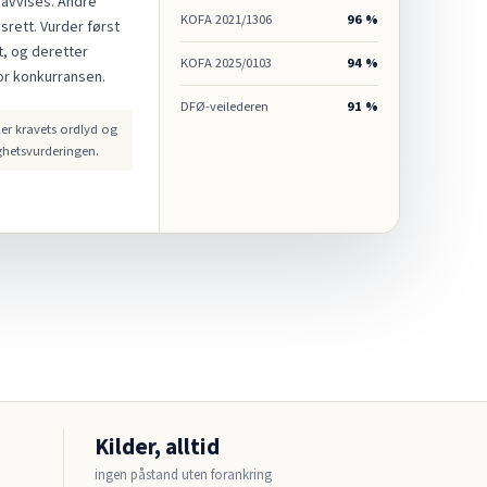
 avvises. Andre
KOFA 2021/1306
96 %
gsrett. Vurder først
t, og deretter
KOFA 2025/0103
94 %
or konkurransen.
DFØ-veilederen
91 %
er kravets ordlyd og
ghetsvurderingen.
Kilder, alltid
ingen påstand uten forankring