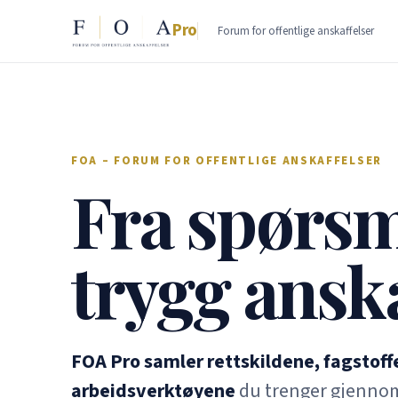
Pro
Forum for offentlige anskaffelser
FOA – FORUM FOR OFFENTLIGE ANSKAFFELSER
Fra spørsmå
trygg anska
FOA Pro samler rettskildene, fagstoff
arbeidsverktøyene
du trenger gjennom