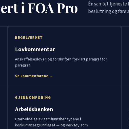
dert i FOA Pro
Én samlet tjeneste 
beslutning og føre a
REGELVERKET
Lovkommentar
Anskaffelsesloven og forskriften forklart paragraf for
paragraf.
Se kommentarene →
GJENNOMFØRING
Arbeidsbenken
Utarbeidelse av samfunnshensynene i
konkurransegrunnlaget — og verktøy som