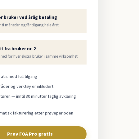
er bruker ved årlig betaling
r ti måneder og får tilgang hele året.
t fra bruker nr. 2
åned for hver ekstra bruker i samme virksomhet.
atis med full tilgang
råder og verktøy er inkludert
øren — inntil 30 minutter faglig avklaring
matisk fakturering etter prøveperioden
Prøv FOA Pro gratis