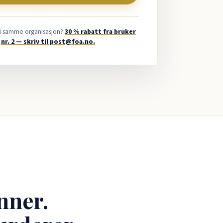
 i samme organisasjon?
30 % rabatt fra bruker
nr. 2 — skriv til post@foa.no.
nner.