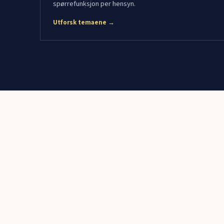
spørrefunksjon per hensyn.
Utforsk temaene →