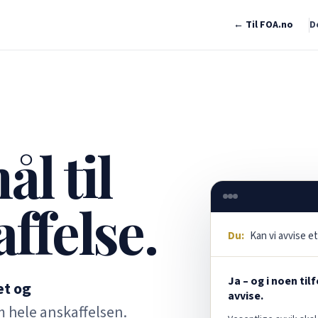
← Til FOA.no
D
l til
ffelse.
Du:
Kan vi avvise et
Ja – og i noen til
et og
avvise.
 hele anskaffelsen.