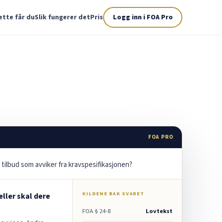
ette får du
Slik fungerer det
Pris
Logg inn i FOA Pro
FOA PRO
 tilbud som avviker fra kravspesifikasjonen?
KILDENE BAK SVARET
feller skal dere
FOA § 24-8
Lovtekst