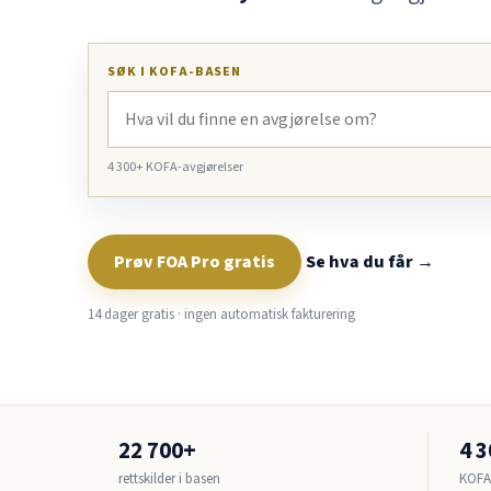
SØK I KOFA-BASEN
4 300+ KOFA-avgjørelser
Prøv FOA Pro gratis
Se hva du får →
14 dager gratis · ingen automatisk fakturering
22 700+
4 
rettskilder i basen
KOFA-