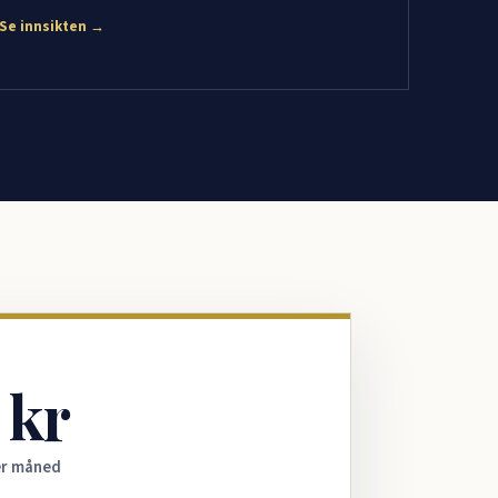
Se innsikten →
 kr
er måned