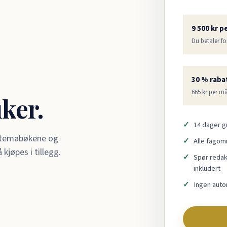
9 500 kr p
Du betaler fo
30 % rabat
665 kr per m
uker.
14 dager gr
, temabøkene og
Alle fagom
jøpes i tillegg.
Spør redakt
inkludert
Ingen auto