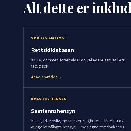
Alt dette er inklu
SØK OG ANALYSE
Rettskildebasen
KOFA, dommer, forarbeider og veiledere samlet i ett
faglig søk.
Åpne området →
KRAV OG HENSYN
Samfunnshensyn
Klima, arbeidsliv, menneskerettigheter, sikkerhet og
øvrige lovpålagte hensyn — med egne temabøker og