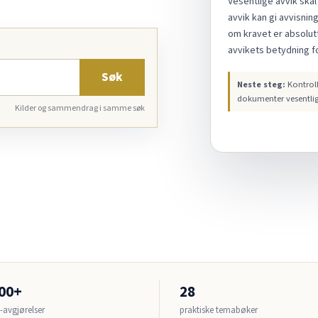
Vesentlige avvik skal
avvik kan gi avvisnin
om kravet er absolut
avvikets betydning f
Søk
Neste steg:
Kontroll
dokumenter vesentli
Kilder og sammendrag i samme søk
300+
28
avgjørelser
praktiske temabøker