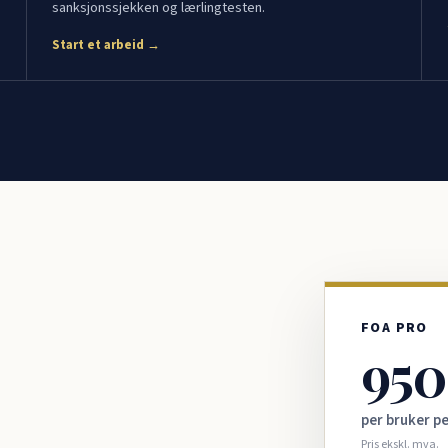
sanksjonssjekken og lærlingtesten.
Start et arbeid →
FOA PRO
950
per bruker p
Pris ekskl. mva.