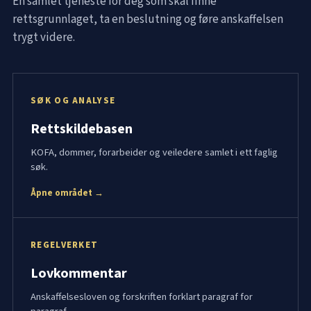
Én samlet tjeneste for deg som skal finne
rettsgrunnlaget, ta en beslutning og føre anskaffelsen
trygt videre.
SØK OG ANALYSE
Rettskildebasen
KOFA, dommer, forarbeider og veiledere samlet i ett faglig
søk.
Åpne området →
REGELVERKET
Lovkommentar
Anskaffelsesloven og forskriften forklart paragraf for