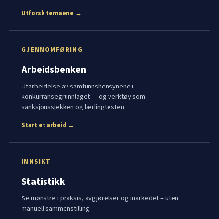
Utforsk temaene →
GJENNOMFØRING
Arbeidsbenken
Utarbeidelse av samfunnshensynene i
konkurransegrunnlaget — og verktøy som
sanksjonssjekken og lærlingtesten.
Start et arbeid →
INNSIKT
Statistikk
Se mønstre i praksis, avgjørelser og markedet – uten
manuell sammenstilling.