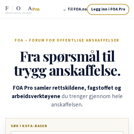
Pro
← Til FOA.no
Logg inn i FOA Pro
FOA – FORUM FOR OFFENTLIGE ANSKAFFELSER
Fra spørsmål til
trygg anskaffelse.
FOA Pro samler rettskildene, fagstoffet og
arbeidsverktøyene
du trenger gjennom hele
anskaffelsen.
SØK I KOFA-BASEN