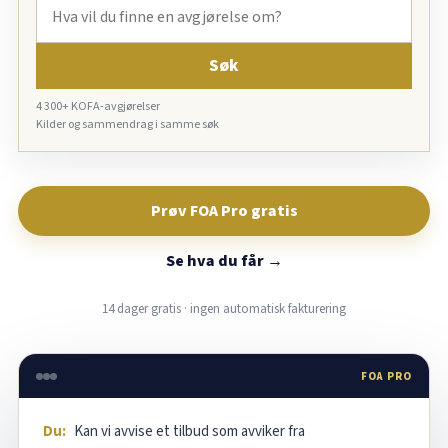
Søk
4 300+ KOFA-avgjørelser
Kilder og sammendrag i samme søk
Prøv FOA Pro gratis
Se hva du får →
14 dager gratis · ingen automatisk fakturering
FOA PRO
Du:
Kan vi avvise et tilbud som avviker fra