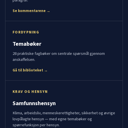
paragraf.
Se kommentarene →
FORDYPNING
Temabøker
28 praktiske fagbøker om sentrale spørsmål gjennom
anskaffelsen.
Gå til biblioteket →
KRAV OG HENSYN
Samfunnshensyn
Klima, arbeidsliv, menneskerettigheter, sikkerhet og øvrige
lovpålagte hensyn — med egne temabøker og
spørrefunksjon per hensyn.