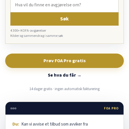
Søk
4 300+ KOFA-avgjørelser
Kilder og sammendrag i samme søk
Prøv FOA Pro gratis
Se hva du får →
14 dager gratis · ingen automatisk fakturering
FOA PRO
Du:
Kan vi avvise et tilbud som avviker fra