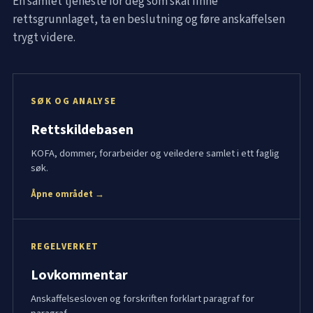
Én samlet tjeneste for deg som skal finne
rettsgrunnlaget, ta en beslutning og føre anskaffelsen
trygt videre.
SØK OG ANALYSE
Rettskildebasen
KOFA, dommer, forarbeider og veiledere samlet i ett faglig
søk.
Åpne området →
REGELVERKET
Lovkommentar
Anskaffelsesloven og forskriften forklart paragraf for