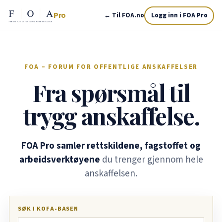
Pro
← Til FOA.no
Logg inn i FOA Pro
FOA – FORUM FOR OFFENTLIGE ANSKAFFELSER
Fra spørsmål til
trygg anskaffelse.
FOA Pro samler rettskildene, fagstoffet og
arbeidsverktøyene
du trenger gjennom hele
anskaffelsen.
SØK I KOFA-BASEN