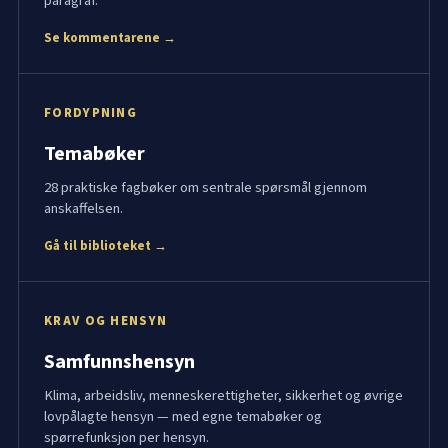
paragraf.
Se kommentarene →
FORDYPNING
Temabøker
28 praktiske fagbøker om sentrale spørsmål gjennom
anskaffelsen.
Gå til biblioteket →
KRAV OG HENSYN
Samfunnshensyn
Klima, arbeidsliv, menneskerettigheter, sikkerhet og øvrige
lovpålagte hensyn — med egne temabøker og
spørrefunksjon per hensyn.