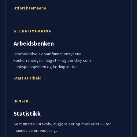
Utforsk temaene →
GJENNOMFØRING
Arbeidsbenken
Utarbeidelse av samfunnshensynene i
konkurransegrunnlaget — og verktøy som
sanksjonssjekken og lærlingtesten.
Start et arbeid →
INNSIKT
Statistikk
Se mønstre i praksis, avgjørelser og markedet – uten
manuell sammenstilling.