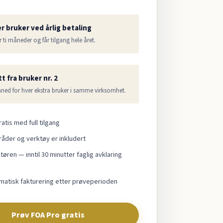
er bruker ved årlig betaling
r ti måneder og får tilgang hele året.
t fra bruker nr. 2
åned for hver ekstra bruker i samme virksomhet.
atis med full tilgang
råder og verktøy er inkludert
øren — inntil 30 minutter faglig avklaring
matisk fakturering etter prøveperioden
Prøv FOA Pro gratis