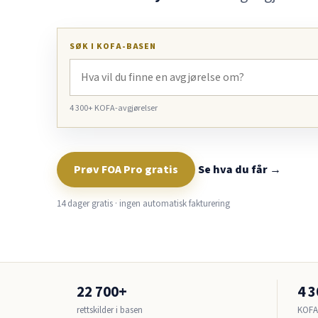
SØK I KOFA-BASEN
4 300+ KOFA-avgjørelser
Prøv FOA Pro gratis
Se hva du får →
14 dager gratis · ingen automatisk fakturering
22 700+
4 
rettskilder i basen
KOFA-