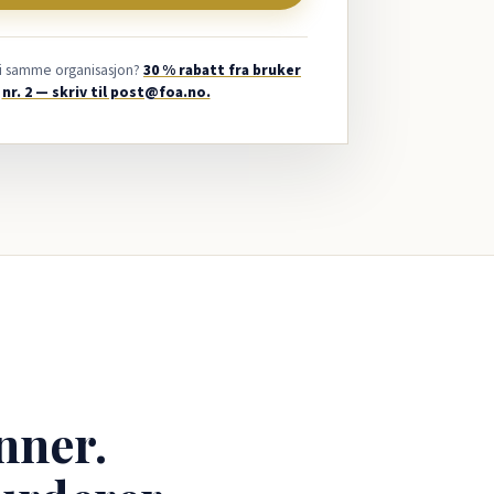
 i samme organisasjon?
30 % rabatt fra bruker
nr. 2 — skriv til post@foa.no.
nner.