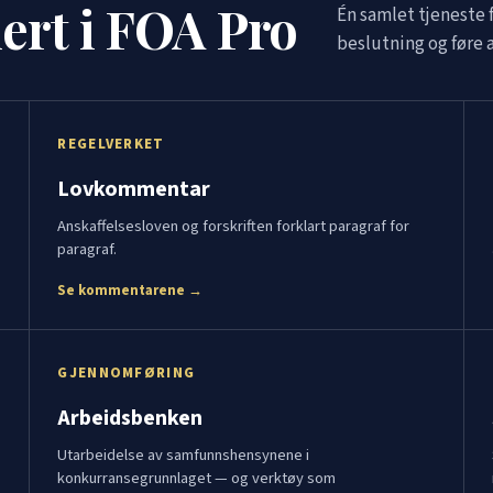
dert i FOA Pro
Én samlet tjeneste 
beslutning og føre a
REGELVERKET
Lovkommentar
Anskaffelsesloven og forskriften forklart paragraf for
paragraf.
Se kommentarene →
GJENNOMFØRING
Arbeidsbenken
Utarbeidelse av samfunnshensynene i
konkurransegrunnlaget — og verktøy som