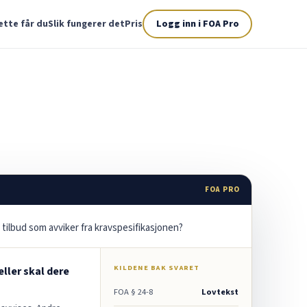
ette får du
Slik fungerer det
Pris
Logg inn i FOA Pro
FOA PRO
 tilbud som avviker fra kravspesifikasjonen?
KILDENE BAK SVARET
feller skal dere
FOA § 24-8
Lovtekst