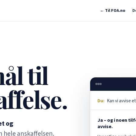
← Til FOA.no
D
l til
ffelse.
Du:
Kan vi avvise et
Ja – og i noen til
et og
avvise.
 hele anskaffelsen.