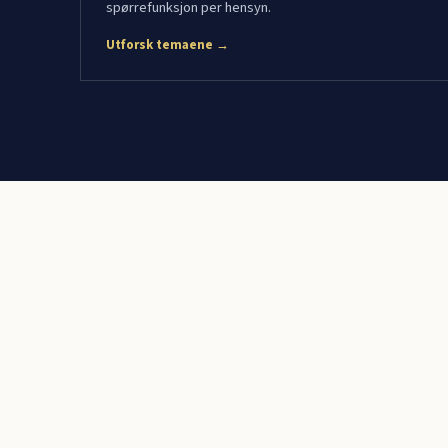
spørrefunksjon per hensyn.
Utforsk temaene →