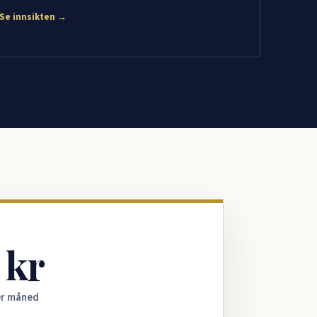
Se innsikten →
 kr
er måned