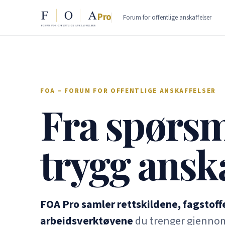
Pro
Forum for offentlige anskaffelser
FOA – FORUM FOR OFFENTLIGE ANSKAFFELSER
Fra spørsmå
trygg anska
FOA Pro samler rettskildene, fagstoff
arbeidsverktøyene
du trenger gjennom