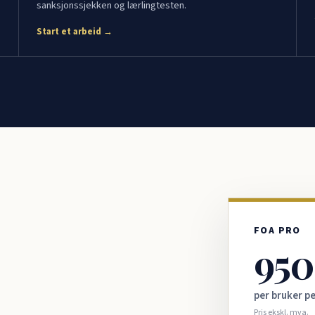
sanksjonssjekken og lærlingtesten.
Start et arbeid →
FOA PRO
950
per bruker p
Pris ekskl. mva.