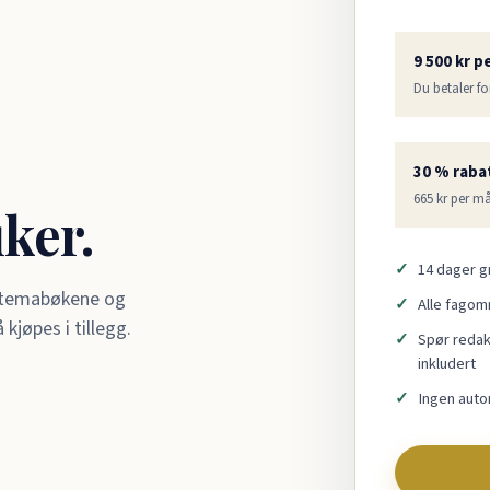
9 500 kr p
Du betaler fo
30 % rabat
665 kr per m
uker.
14 dager gr
, temabøkene og
Alle fagom
jøpes i tillegg.
Spør redakt
inkludert
Ingen auto