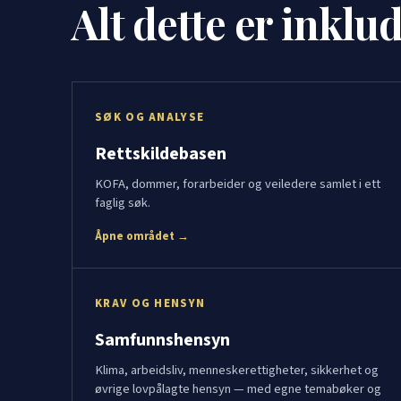
Alt dette er inklu
SØK OG ANALYSE
Rettskildebasen
KOFA, dommer, forarbeider og veiledere samlet i ett
faglig søk.
Åpne området →
KRAV OG HENSYN
Samfunnshensyn
Klima, arbeidsliv, menneskerettigheter, sikkerhet og
øvrige lovpålagte hensyn — med egne temabøker og