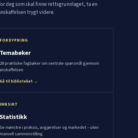
for deg som skal finne rettsgrunnlaget, ta en
nskaffelsen trygt videre.
FORDYPNING
Temabøker
28 praktiske fagbøker om sentrale spørsmål gjennom
anskaffelsen.
Gå til biblioteket →
INNSIKT
Statistikk
Se mønstre i praksis, avgjørelser og markedet – uten
manuell sammenstilling.