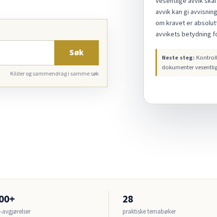
Vesentlige avvik skal
avvik kan gi avvisnin
om kravet er absolut
avvikets betydning f
Søk
Neste steg:
Kontroll
dokumenter vesentli
Kilder og sammendrag i samme søk
300+
28
avgjørelser
praktiske temabøker