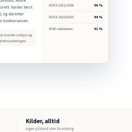
 avvises. Andre
KOFA 2021/1306
96 %
gsrett. Vurder først
t, og deretter
KOFA 2025/0103
94 %
or konkurransen.
DFØ-veilederen
91 %
er kravets ordlyd og
ghetsvurderingen.
Kilder, alltid
ingen påstand uten forankring