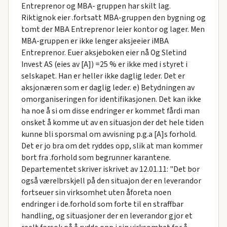
Entreprenor og MBA- gruppen har skilt lag.
Riktignok eier .fortsatt MBA-gruppen den bygning og
tomt der MBA Entreprenor leier kontor og lager. Men
MBA-gruppen er ikke lenger aksjeeier iMBA
Entreprenor. Euer aksjeboken eier nå Og Sletind
Invest AS (eies av [A]) =25 % er ikke med i styret i
selskapet. Han er heller ikke daglig leder. Det er
aksjonæren som er daglig leder. e) Betydningen av
omorganiseringen for identifikasjonen. Det kan ikke
ha noe å si om disse endringer er kommet fårdi man
onsket å komme ut av en situasjon der det hele tiden
kunne bli sporsmal om avvisning p.g.a [A]s forhold.
Det er jo bra om det ryddes opp, slik at man kommer
bort fra .forhold som begrunner karantene.
Departementet skriver iskrivet av 12.01.11: "Det bor
også væreIbrskjell på den situajon der en leverandor
fortseuer sin virksomhet uten åforeta noen
endringer i de.forhold som forte til en straffbar
handling, og situasjoner der en leverandor gjor et