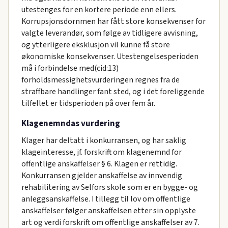
utestenges for en kortere periode enn ellers.
Korrupsjonsdornmen har fått store konsekvenser for
valgte leverandør, som følge av tidligere avvisning,
og ytterligere eksklusjon vil kunne få store
økonomiske konsekvenser. Utestengelsesperioden
må i forbindelse med(cid:13)
forholdsmessighetsvurderingen regnes fra de
straffbare handlinger fant sted, og i det foreliggende
tilfellet er tidsperioden på over fem år.
Klagenemndas vurdering
Klager har deltatt i konkurransen, og har saklig
klageinteresse, jf. forskrift om klagenemnd for
offentlige anskaffelser § 6. Klagen er rettidig.
Konkurransen gjelder anskaffelse av innvendig
rehabilitering av Selfors skole som er en bygge- og
anleggsanskaffelse. I tillegg til lov om offentlige
anskaffelser følger anskaffelsen etter sin opplyste
art og verdi forskrift om offentlige anskaffelser av 7.