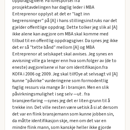
oppdragsgivere. På foresporsel fra
prosjektavdelingen har daglig leder i MBA
Entreprenor opplyst at det er "lagt inn
begrensninger" på [A] i hans stillingsinstruks nar det
gjelder offentlige oppdrag. Dette tolker jeg slik al [A]
ikke alene kan avgjore om MBA skal komme med
tilbud til en offentlig oppdragsgiver. Da synes jeg ikke
det er så "tette bånd" mellom [A] og MBA
Entreprenor at selskapet skal avvises. Jeg synes en
avvisning ville ga lenger enn hva som.folger av (de to
eneste) avgjorelsene vi har om identifikasjon.fra
KOFA i 2006 og 2009. Jeg skal tilfOye at selvsagt vil [A]
kunne "påvirke" vurderingene som formodentlig
faglig ressurs via mange år i bransjen. Men en slik
påvirkningsmulighet i seg selv —ut . fra
bransjeerfaring —synes jeg det er liten grunn til å
trekke inn. Det ville nesten være uetisk å si at dersom
det var en flink bransjemann som kunne jobben sin,
da måtte identifikasjon skje, men om det var en
mindre flink mann, som kanskje heller ikke gjorde