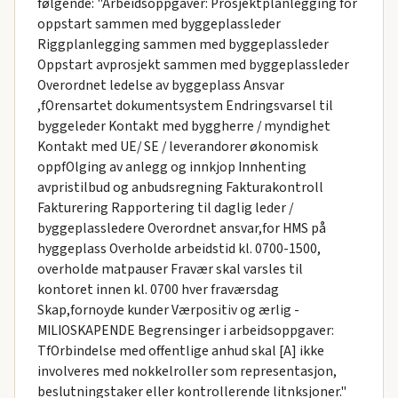
følgende: "Arbeidsoppgaver: Prosjektplanlegging for
oppstart sammen med byggeplassleder
Riggplanlegging sammen med byggeplassleder
Oppstart avprosjekt sammen med byggeplassleder
Overordnet ledelse av byggeplass Ansvar
,fOrensartet dokumentsystem Endringsvarsel til
byggeleder Kontakt med byggherre / myndighet
Kontakt med UE/ SE / leverandorer økonomisk
oppfOlging av anlegg og innkjop Innhenting
avpristilbud og anbudsregning Fakturakontroll
Fakturering Rapportering til daglig leder /
byggeplassledere Overordnet ansvar,for HMS på
hyggeplass Overholde arbeidstid kl. 0700-1500,
overholde matpauser Fravær skal varsles til
kontoret innen kl. 0700 hver fraværsdag
Skap,fornoyde kunder Værpositiv og ærlig -
MILIOSKAPENDE Begrensinger i arbeidsoppgaver:
TfOrbindelse med offentlige anhud skal [A] ikke
involveres med nokkelroller som representasjon,
beslutningstaker eller kontrollerende litnksjoner."