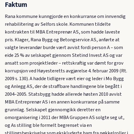
Faktum
Rana kommune kunngjorde en konkurranse om innvendig
rehabilitering av Selfors skole. Kommunen tildelte
kontrakten til MBA Entreprenør AS, som hadde laveste
pris. Klager, Rana Bygg og Betongservice AS, anførte at
valgte leverandør burde vært avvist fordi person A – som
eide 25 % av selskapet gjennom Stetind Invest AS og var
ansatt som prosjektleder – rettskraftig var dømt for grov
korrupsjon ved Høyesteretts avgjørelse 4. februar 2009 (Rt.
2009 s. 130). A hadde tidligere vært eier og leder i Mo Bygg
og Anlegg AS, der de straffbare handlingene ble begått i
2004–2005. Statsbygg hadde allerede høsten 2010 avvist
MBA Entreprenør AS i en annen konkurranse på samme
grunnlag. Selskapet gjennomgikk deretter en
omorganisering i 2011 der MBA Gruppen AS solgte seg ut,
og As stilling ble formelt begrenset via en
stillingsbeskrivelse som ekskluderte ham fra nøkkelroller i