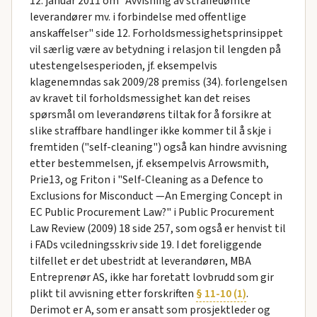
12. januar 2011 om "Avvisning av straffedømte
leverandører mv. i forbindelse med offentlige
anskaffelser" side 12. Forholdsmessighetsprinsippet
vil særlig være av betydning i relasjon til lengden på
utestengelsesperioden, jf. eksempelvis
klagenemndas sak 2009/28 premiss (34). forlengelsen
av kravet til forholdsmessighet kan det reises
spørsmål om leverandørens tiltak for å forsikre at
slike straffbare handlinger ikke kommer til å skje i
fremtiden ("self-cleaning") også kan hindre avvisning
etter bestemmelsen, jf. eksempelvis Arrowsmith,
Prie13, og Friton i "Self-Cleaning as a Defence to
Exclusions for Misconduct —An Emerging Concept in
EC Public Procurement Law?" i Public Procurement
Law Review (2009) 18 side 257, som også er henvist til
i FADs vciledningsskriv side 19. I det foreliggende
tilfellet er det ubestridt at leverandøren, MBA
Entreprenør AS, ikke har foretatt lovbrudd som gir
plikt til avvisning etter forskriften
§ 11-10 (1)
.
Derimot er A, som er ansatt som prosjektleder og