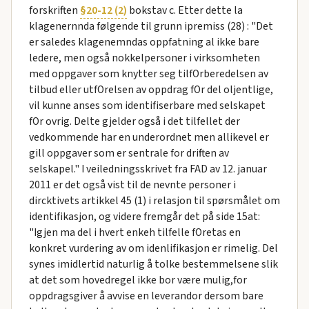
forskriften
§20-12 (2)
bokstav c. Etter dette la
klagenernnda følgende til grunn ipremiss (28) : "Det
er saledes klagenemndas oppfatning al ikke bare
ledere, men også nokkelpersoner i virksomheten
med oppgaver som knytter seg tilfOrberedelsen av
tilbud eller utfOrelsen av oppdrag fOr del oljentlige,
vil kunne anses som identifiserbare med selskapet
fOr ovrig. Delte gjelder også i det tilfellet der
vedkommende har en underordnet men allikevel er
gill oppgaver som er sentrale for driften av
selskapel." I veiledningsskrivet fra FAD av 12. januar
2011 er det også vist til de nevnte personer i
dircktivets artikkel 45 (1) i relasjon til spørsmålet om
identifikasjon, og videre fremgår det på side 15at:
"Igjen ma del i hvert enkeh tilfelle fOretas en
konkret vurdering av om idenlifikasjon er rimelig. Del
synes imidlertid naturlig å tolke bestemmelsene slik
at det som hovedregel ikke bor være mulig,for
oppdragsgiver å avvise en leverandor dersom bare