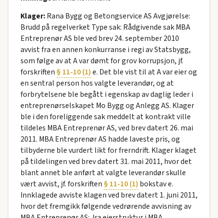
Klager:
Rana Bygg og Betongservice AS Avgjørelse:
Brudd på regelverket Type sak: Rådgivende sak MBA
Entreprenør AS ble ved brev 24. september 2010
avvist fra en annen konkurranse i regi av Statsbygg,
som følge av at A var dømt for grov korrupsjon, jf.
forskriften
§ 11-10 (1)
e. Det ble vist til at A var eier og
en sentral person hos valgte leverandør, og at
forbrytelsene ble begått i egenskap av daglig leder i
entreprenørselskapet Mo Bygg og Anlegg AS. Klager
ble i den foreliggende sak meddelt at kontrakt ville
tildeles MBA Entreprenør AS, ved brev datert 26. mai
2011. MBA Entreprenør AS hadde laveste pris, og
tilbyderne ble vurdert likt for frerndrift. Klager klaget
på tildelingen ved brev datert 31. mai 2011, hvor det
blant annet ble anført at valgte leverandør skulle
vært avvist, jf. forskriften
§ 11-10 (1)
bokstav e.
Innklagede avviste klagen ved brev datert 1. juni 2011,
hvor det fremgikk følgende vedrørende avvisning av
MBA Entreprenør AS: Jra eierstruktur i MBA