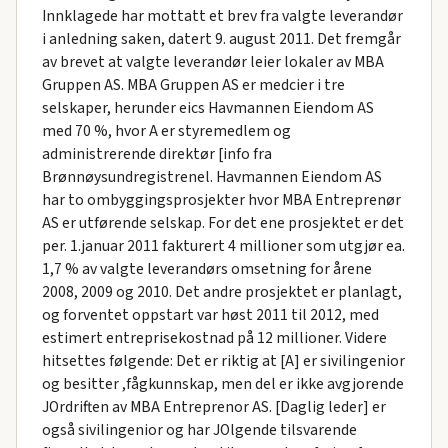
Innklagede har mottatt et brev fra valgte leverandør
i anledning saken, datert 9. august 2011. Det fremgår
av brevet at valgte leverandør leier lokaler av MBA
Gruppen AS. MBA Gruppen AS er medcier i tre
selskaper, herunder eics Havmannen Eiendom AS
med 70 %, hvor A er styremedlem og
administrerende direktør [info fra
Brønnøysundregistrenel. Havmannen Eiendom AS
har to ombyggingsprosjekter hvor MBA Entreprenør
AS er utførende selskap. For det ene prosjektet er det
per. 1.januar 2011 fakturert 4 millioner som utgjør ea.
1,7 % av valgte leverandørs omsetning for årene
2008, 2009 og 2010. Det andre prosjektet er planlagt,
og forventet oppstart var høst 2011 til 2012, med
estimert entreprisekostnad på 12 millioner. Videre
hitsettes følgende: Det er riktig at [A] er sivilingenior
og besitter ,fågkunnskap, men del er ikke avgjorende
JOrdriften av MBA Entreprenor AS. [Daglig leder] er
også sivilingenior og har JOlgende tilsvarende