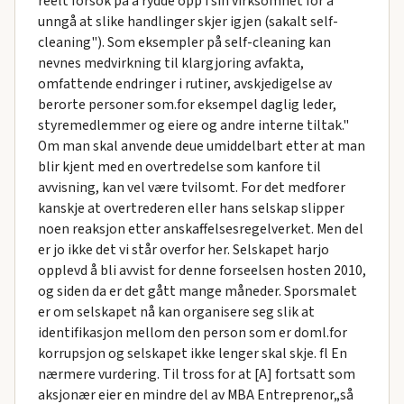
reelt forsok på å rydde opp i sin virksomhet for å
unngå at slike handlinger skjer igjen (sakalt self-
cleaning"). Som eksempler på self-cleaning kan
nevnes medvirkning til klargjoring avfakta,
omfattende endringer i rutiner, avskjedigelse av
berorte personer som.for eksempel daglig leder,
styremedlemmer og eiere og andre interne tiltak."
Om man skal anvende deue umiddelbart etter at man
blir kjent med en overtredelse som kanfore til
avvisning, kan vel være tvilsomt. For det medforer
kanskje at overtrederen eller hans selskap slipper
noen reaksjon etter anskaffelsesregelverket. Men del
er jo ikke det vi står overfor her. Selskapet harjo
opplevd å bli avvist for denne forseelsen hosten 2010,
og siden da er det gått mange måneder. Sporsmalet
er om selskapet nå kan organisere seg slik at
identifikasjon mellom den person som er doml.for
korrupsjon og selskapet ikke lenger skal skje. fl En
nærmere vurdering. Til tross for at [A] fortsatt som
aksjonær eier en mindre del av MBA Entreprenor„så