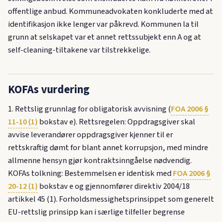
offentlige anbud. Kommuneadvokaten konkluderte med at
identifikasjon ikke lenger var påkrevd. Kommunen la til
grunn at selskapet var et annet rettssubjekt enn A og at
self-cleaning-tiltakene var tilstrekkelige.
KOFAs vurdering
1. Rettslig grunnlag for obligatorisk avvisning (
FOA 2006 §
11-10 (1)
bokstav e). Rettsregelen: Oppdragsgiver skal
avvise leverandører oppdragsgiver kjenner til er
rettskraftig dømt for blant annet korrupsjon, med mindre
allmenne hensyn gjør kontraktsinngåelse nødvendig.
KOFAs tolkning: Bestemmelsen er identisk med
FOA 2006 §
20-12 (1)
bokstav e og gjennomfører direktiv 2004/18
artikkel 45 (1). Forholdsmessighetsprinsippet som generelt
EU-rettslig prinsipp kan i særlige tilfeller begrense