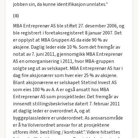
jobben sin, da kunne identifikasjon unnlates."
(8)
MBA Entreprenør AS ble stiftet 27. desember 2006, og
ble registrert i foretaksregisteret 8.januar 2007. Det
er opplyst at MBA Gruppen AS da eide 90 % av
aksjene. Daglig leder eide 10 %. Som det fremgår av
notat av 7. juni 2011, gjennomgikk MBA Entreprenør
AS en omorganisering i 2011, hvor MBA-gruppen
solgte seg ut av selskapet. MBA Entreprenør AS har i
dag fire aksjonærer som hver eier 25 % av aksjene.
Blant aksjonærene er selskapet Stetind Invest AS
som eies 100 % av A. A er også ansatt hos MBA
Entreprenør AS som prosjektleder. Det fremgår av
innsendt stillingsbeskrivelse datert 7. februar 2011
at daglig leder er overordnet A, og at
byggeplassledere er underordnet. As ansvarsområde
er å ha Volverordnet ansvar for at prosjektene
utfores ihht. bestilling / kontrakt". Videre hitsettes