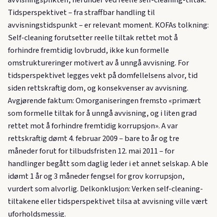
avvisningsplikten, herunder ved reelle self-cleaning-tiltak.
Tidsperspektivet – fra straffbar handling til
avvisningstidspunkt – er relevant moment. KOFAs tolkning:
Self-cleaning forutsetter reelle tiltak rettet mot å
forhindre fremtidig lovbrudd, ikke kun formelle
omstruktureringer motivert av å unngå avvisning. For
tidsperspektivet legges vekt på domfellelsens alvor, tid
siden rettskraftig dom, og konsekvenser av avvisning.
Avgjørende faktum: Omorganiseringen fremsto «primært
som formelle tiltak for å unngå avvisning, og i liten grad
rettet mot å forhindre fremtidig korrupsjon». A var
rettskraftig dømt 4. februar 2009 – bare to år og tre
måneder forut for tilbudsfristen 12. mai 2011 – for
handlinger begått som daglig leder i et annet selskap. A ble
idømt 1 år og 3 måneder fengsel for grov korrupsjon,
vurdert som alvorlig. Delkonklusjon: Verken self-cleaning-
tiltakene eller tidsperspektivet tilsa at avvisning ville vært
uforholdsmessig.