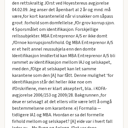
den rettskraltig JOrst ved Hoyestereus avgjorelse
04.02.09. Jeg anser det åpenbart al 2 år og mnd. må
være,for kort karantenelid når vi snakker om såpass
grovt .forhold som domfellelse ,fOr grov korrup.sjon.
4 Sporsmålet om identifikasjon. Forskjellige
rellssubjekter. MBA Entreprenor A/S er ikke domt
,fOrnoe korrupsjonsfirhold. Og MBA Entreprenor A/S
er et helt annel reussubjela enn den domte
Identifikasjon Imidlertid kan MBA Entreprenor A/S bli
rammet av identifikasjon mellom IAJ og selskapet,
med den ,fOlge at selskapet kan let samme
karantene som den [A] har fått. Denne mulighet ‘for
identifikasjon står del heller ikke noe om
ifOrskrifiene, men er klart akseptert, bla.. i KOFA-
avgjorelse 2006/153 og 2009/28. Bakgrunnen ,for
deue er selvsagt at det ellers ville være lett å omgå
bestemmelsene om karantene. e) Formalia —
tidligere IA1 og MBA. Hvordan er sa del formelle
firhold mellom og selskapet? [A] eide var i hvert fall