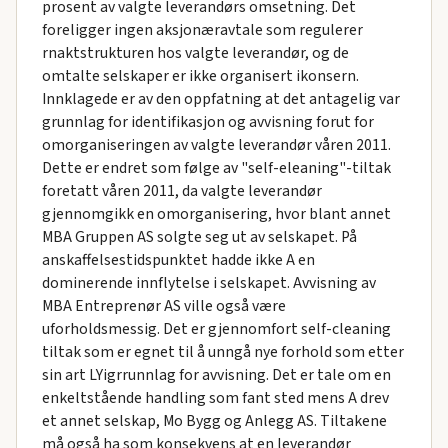
prosent av valgte leverandørs omsetning. Det
foreligger ingen aksjonæravtale som regulerer
rnaktstrukturen hos valgte leverandør, og de
omtalte selskaper er ikke organisert ikonsern.
Innklagede er av den oppfatning at det antagelig var
grunnlag for identifikasjon og avvisning forut for
omorganiseringen av valgte leverandør våren 2011.
Dette er endret som følge av "self-eleaning"-tiltak
foretatt våren 2011, da valgte leverandør
gjennomgikk en omorganisering, hvor blant annet
MBA Gruppen AS solgte seg ut av selskapet. På
anskaffelsestidspunktet hadde ikke A en
dominerende innflytelse i selskapet. Avvisning av
MBA Entreprenør AS ville også være
uforholdsmessig. Det er gjennomfort self-cleaning
tiltak som er egnet til å unngå nye forhold som etter
sin art LYigrrunnlag for avvisning. Det er tale om en
enkeltstående handling som fant sted mens A drev
et annet selskap, Mo Bygg og Anlegg AS. Tiltakene
må også ha som konsekvens at en leverandør