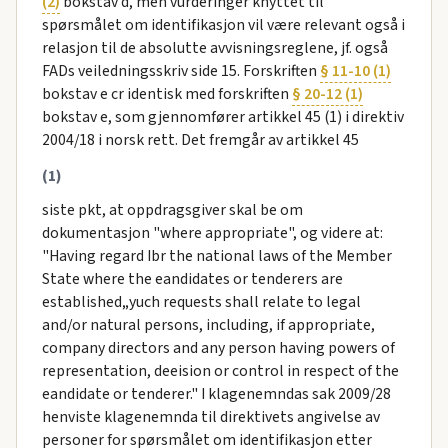
(2)
bokstav d, men vurderinger knyttet til
spørsmålet om identifikasjon vil være relevant også i
relasjon til de absolutte avvisningsreglene, jf. også
FADs veiledningsskriv side 15. Forskriften
§ 11-10 (1)
bokstav e cr identisk med forskriften
§ 20-12 (1)
bokstav e, som gjennomfører artikkel 45 (1) i direktiv
2004/18 i norsk rett. Det fremgår av artikkel 45
(1)
siste pkt, at oppdragsgiver skal be om
dokumentasjon "where appropriate", og videre at:
"Having regard Ibr the national laws of the Member
State where the eandidates or tenderers are
established„yuch requests shall relate to legal
and/or natural persons, including, if appropriate,
company directors and any person having powers of
representation, deeision or control in respect of the
eandidate or tenderer." I klagenemndas sak 2009/28
henviste klagenemnda til direktivets angivelse av
personer for spørsmålet om identifikasjon etter