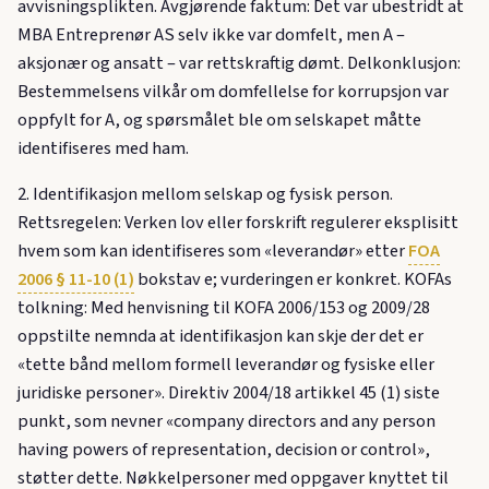
avvisningsplikten. Avgjørende faktum: Det var ubestridt at
MBA Entreprenør AS selv ikke var domfelt, men A –
aksjonær og ansatt – var rettskraftig dømt. Delkonklusjon:
Bestemmelsens vilkår om domfellelse for korrupsjon var
oppfylt for A, og spørsmålet ble om selskapet måtte
identifiseres med ham.
2. Identifikasjon mellom selskap og fysisk person.
Rettsregelen: Verken lov eller forskrift regulerer eksplisitt
hvem som kan identifiseres som «leverandør» etter
FOA
2006 § 11-10 (1)
bokstav e; vurderingen er konkret. KOFAs
tolkning: Med henvisning til KOFA 2006/153 og 2009/28
oppstilte nemnda at identifikasjon kan skje der det er
«tette bånd mellom formell leverandør og fysiske eller
juridiske personer». Direktiv 2004/18 artikkel 45 (1) siste
punkt, som nevner «company directors and any person
having powers of representation, decision or control»,
støtter dette. Nøkkelpersoner med oppgaver knyttet til