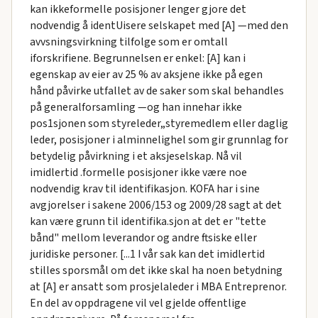
kan ikkeformelle posisjoner lenger gjore det
nodvendig å identUisere selskapet med [A] —med den
avvsningsvirkning tilfolge som er omtall
iforskrifiene. Begrunnelsen er enkel: [A] kan i
egenskap av eier av 25 % av aksjene ikke på egen
hånd påvirke utfallet av de saker som skal behandles
på generalforsamling —og han innehar ikke
pos1sjonen som styreleder„styremedlem eller daglig
leder, posisjoner i alminnelighel som gir grunnlag for
betydelig påvirkning i et aksjeselskap. Nå vil
imidlertid .formelle posisjoner ikke være noe
nodvendig krav til identifikasjon. KOFA har i sine
avgjorelser i sakene 2006/153 og 2009/28 sagt at det
kan være grunn til identifika.sjon at det er "tette
bånd" mellom leverandor og andre ftsiske eller
juridiske personer. [...1 I vår sak kan det imidlertid
stilles sporsmål om det ikke skal ha noen betydning
at [A] er ansatt som prosjelaleder i MBA Entreprenor.
En del av oppdragene vil vel gjelde offentlige