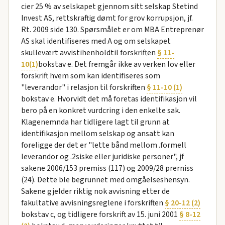
cier 25 % av selskapet gjennom sitt selskap Stetind
Invest AS, rettskraftig dømt for grov korrupsjon, jf.
Rt. 2009 side 130. Spørsmålet er om MBA Entreprenør
AS skal identifiseres med A og om selskapet
skullevært avvistihenholdtil forskriften
§ 11-
10(1)
bokstav e. Det fremgår ikke av verken lov eller
forskrift hvem som kan identifiseres som
"leverandor" i relasjon til forskriften
§ 11-10 (1)
bokstav e. Hvorvidt det må foretas identifikasjon vil
bero på en konkret vurdcring i den enkelte sak.
Klagenemnda har tidligere lagt til grunn at
identifikasjon mellom selskap og ansatt kan
foreligge der det er "lette bånd mellom .formell
leverandor og .2siske eller juridiske personer", jf
sakene 2006/153 premiss (117) og 2009/28 prerniss
(24). Dette ble begrunnet med omgåelseshensyn.
Sakene gjelder riktig nok avvisning etter de
fakultative avvisningsreglene i forskriften
§ 20-12 (2)
bokstav c, og tidligere forskrift av 15. juni 2001
§ 8-12