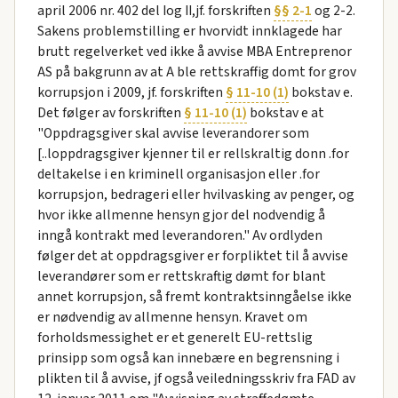
april 2006 nr. 402 del Iog II,jf. forskriften
§§ 2-1
og 2-2.
Sakens problemstilling er hvorvidt innklagede har
brutt regelverket ved ikke å avvise MBA Entreprenor
AS på bakgrunn av at A ble rettskraffig domt for grov
korrupsjon i 2009, jf. forskriften
§ 11-10 (1)
bokstav e.
Det følger av forskriften
§ 11-10 (1)
bokstav e at
"Oppdragsgiver skal avvise leverandorer som
[..loppdragsgiver kjenner til er rellskraltig donn .for
deltakelse i en kriminell organisasjon eller .for
korrupsjon, bedrageri eller hvilvasking av penger, og
hvor ikke allmenne hensyn gjor del nodvendig å
inngå kontrakt med leverandoren." Av ordlyden
følger det at oppdragsgiver er forpliktet til å avvise
leverandører som er rettskraftig dømt for blant
annet korrupsjon, så fremt kontraktsinngåelse ikke
er nødvendig av allmenne hensyn. Kravet om
forholdsmessighet er et generelt EU-rettslig
prinsipp som også kan innebære en begrensning i
plikten til å avvise, jf også veiledningsskriv fra FAD av