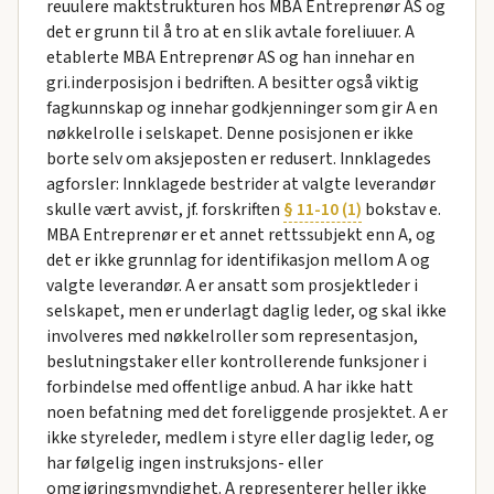
reuulere maktstrukturen hos MBA Entreprenør AS og
det er grunn til å tro at en slik avtale foreliuuer. A
etablerte MBA Entreprenør AS og han innehar en
gri.inderposisjon i bedriften. A besitter også viktig
fagkunnskap og innehar godkjenninger som gir A en
nøkkelrolle i selskapet. Denne posisjonen er ikke
borte selv om aksjeposten er redusert. Innklagedes
agforsler: Innklagede bestrider at valgte leverandør
skulle vært avvist, jf. forskriften
§ 11-10 (1)
bokstav e.
MBA Entreprenør er et annet rettssubjekt enn A, og
det er ikke grunnlag for identifikasjon mellom A og
valgte leverandør. A er ansatt som prosjektleder i
selskapet, men er underlagt daglig leder, og skal ikke
involveres med nøkkelroller som representasjon,
beslutningstaker eller kontrollerende funksjoner i
forbindelse med offentlige anbud. A har ikke hatt
noen befatning med det foreliggende prosjektet. A er
ikke styreleder, medlem i styre eller daglig leder, og
har følgelig ingen instruksjons- eller
omgjøringsmyndighet. A representerer heller ikke