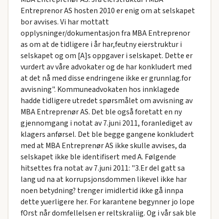
Entreprenor AS hosten 2010 er enig om at selskapet
bor avvises. Vi har mottatt
opplysninger/dokumentasjon fra MBA Entreprenor
as om at de tidligere i år har,feutny eierstruktur i
selskapet og om [A]s oppgaver i selskapet. Dette er
vurdert av våre advokater og de har konkludert med
at det nå med disse endringene ikke er grunnlag.for
avvisning". Kommuneadvokaten hos innklagede
hadde tidligere utredet spørsmålet om avvisning av
MBA Entreprenør AS. Det ble også foretatt en ny
gjennomgang i notat av 7.juni 2011, foranlediget av
klagers anførsel. Det ble begge gangene konkludert
med at MBA Entreprenør AS ikke skulle avvises, da
selskapet ikke ble identifisert med A. Følgende
hitsettes fra notat av 7.juni 2011: "3.Er del gatt sa
lang ud na at korrupsjonsdommen likevel ikke har
noen betydning? trenger imidlertid ikke gå innpa
dette yuerligere her. For karantene begynner jo lope
fOrst når domfellelsen er reltskraliig. Og i vår sak ble