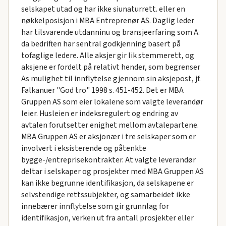
selskapet utad og har ikke siunaturrett. eller en
nøkkelposisjon i MBA Entreprenør AS. Daglig leder
har tilsvarende utdanninu og bransjeerfaring som A.
da bedriften har sentral godkjenning basert på
tofaglige ledere. Alle aksjer gir lik stemmerett, og
aksjene er fordelt på relativt hender, som begrenser
As mulighet til innflytelse gjennom sin aksjepost, jf.
Falkanuer "God tro" 1998 s. 451-452. Det er MBA
Gruppen AS som eier lokalene som valgte leverandør
leier. Husleien er indeksregulert og endring av
avtalen forutsetter enighet mellom avtalepartene.
MBA Gruppen AS er aksjonær i tre selskaper som er
involvert i eksisterende og påtenkte
bygge-/entreprisekontrakter. At valgte leverandør
deltar i selskaper og prosjekter med MBA Gruppen AS
kan ikke begrunne identifikasjon, da selskapene er
selvstendige rettssubjekter, og samarbeidet ikke
innebærer innflytelse som gir grunnlag for
identifikasjon, verken ut fra antall prosjekter eller