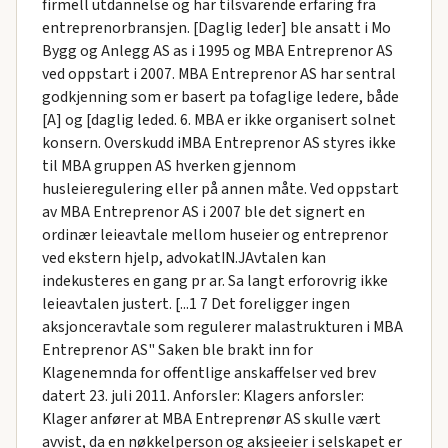
firmell utdannelse og har tilsvarende erfaring fra
entreprenorbransjen. [Daglig leder] ble ansatt i Mo
Bygg og Anlegg AS as i 1995 og MBA Entreprenor AS
ved oppstart i 2007. MBA Entreprenor AS har sentral
godkjenning som er basert pa tofaglige ledere, både
[A] og [daglig leded. 6. MBA er ikke organisert solnet
konsern. Overskudd iMBA Entreprenor AS styres ikke
til MBA gruppen AS hverken gjennom
husleieregulering eller på annen måte. Ved oppstart
av MBA Entreprenor AS i 2007 ble det signert en
ordinær leieavtale mellom huseier og entreprenor
ved ekstern hjelp, advokatIN.JAvtalen kan
indekusteres en gang pr ar. Sa langt erforovrig ikke
leieavtalen justert. [...1 7 Det foreligger ingen
aksjonceravtale som regulerer malastrukturen i MBA
Entreprenor AS" Saken ble brakt inn for
Klagenemnda for offentlige anskaffelser ved brev
datert 23. juli 2011. Anforsler: Klagers anforsler:
Klager anfører at MBA Entreprenør AS skulle vært
avvist, da en nøkkelperson og aksjeeier i selskapet er