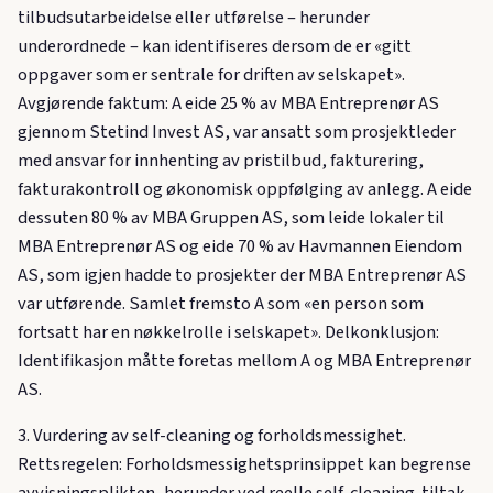
tilbudsutarbeidelse eller utførelse – herunder
underordnede – kan identifiseres dersom de er «gitt
oppgaver som er sentrale for driften av selskapet».
Avgjørende faktum: A eide 25 % av MBA Entreprenør AS
gjennom Stetind Invest AS, var ansatt som prosjektleder
med ansvar for innhenting av pristilbud, fakturering,
fakturakontroll og økonomisk oppfølging av anlegg. A eide
dessuten 80 % av MBA Gruppen AS, som leide lokaler til
MBA Entreprenør AS og eide 70 % av Havmannen Eiendom
AS, som igjen hadde to prosjekter der MBA Entreprenør AS
var utførende. Samlet fremsto A som «en person som
fortsatt har en nøkkelrolle i selskapet». Delkonklusjon:
Identifikasjon måtte foretas mellom A og MBA Entreprenør
AS.
3. Vurdering av self-cleaning og forholdsmessighet.
Rettsregelen: Forholdsmessighetsprinsippet kan begrense