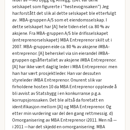
leder av —Mo Bygg og Anlegg. (Det var dene
selskapet som figurerte i "hestevognsaken") Jeg
har.forstått det slik al dette selskapet ble etterfulgt
av . MBA-gruppen A/S som et eiendomsselskap. I
dette selskapet har [A] hele tiden elet ca. 80 % av
aksjene. Fra MBA-gruppen A/S ble drifisselskapet
(entreprenorselskapet) MBA Entreprenor skilt ut i
2007. MBA-gruppen eide ca. 80 % av aksjene iMBA-
entreprenor. [A] beherskel via sin eierandel iMBA-
gruppen ogsåflertallet av aksjene iMBA Entreprenor.
[A] har ikke vært daglig leder i MBA Entreprenor. men
han har vært prosjektleder. Han var dessuten
styreleder iMBA Entreprenor. Onurent slik var
firholdene hosten 10 da MBA Entreprenor opplevde å
bli avvist av Statsbygg i en konkurranse p.g.a.
korrupsjonssaken. Det ble altså da foretatt en
identifikasjon mellom [A] og MBA Entreprenor. Og
etter min vurdering var del den gang rettmessig. d)
Omorganisering av MBA Entreprenor i2011. Men nå —
i 2011 —har det skjedd en omorganisering. MBA