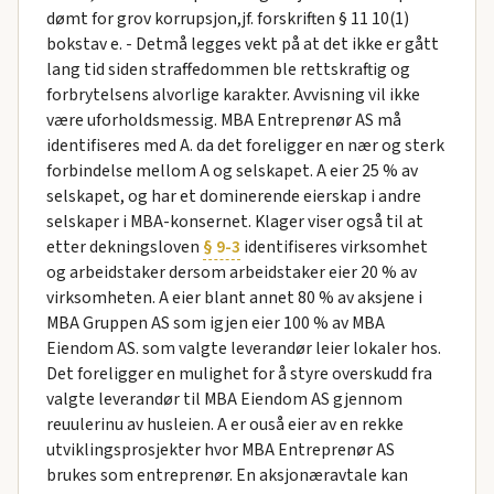
dømt for grov korrupsjon,jf. forskriften § 11 10(1)
bokstav e. - Detmå legges vekt på at det ikke er gått
lang tid siden straffedommen ble rettskraftig og
forbrytelsens alvorlige karakter. Avvisning vil ikke
være uforholdsmessig. MBA Entreprenør AS må
identifiseres med A. da det foreligger en nær og sterk
forbindelse mellom A og selskapet. A eier 25 % av
selskapet, og har et dominerende eierskap i andre
selskaper i MBA-konsernet. Klager viser også til at
etter dekningsloven
§ 9-3
identifiseres virksomhet
og arbeidstaker dersom arbeidstaker eier 20 % av
virksomheten. A eier blant annet 80 % av aksjene i
MBA Gruppen AS som igjen eier 100 % av MBA
Eiendom AS. som valgte leverandør leier lokaler hos.
Det foreligger en mulighet for å styre overskudd fra
valgte leverandør til MBA Eiendom AS gjennom
reuulerinu av husleien. A er ouså eier av en rekke
utviklingsprosjekter hvor MBA Entreprenør AS
brukes som entreprenør. En aksjonæravtale kan