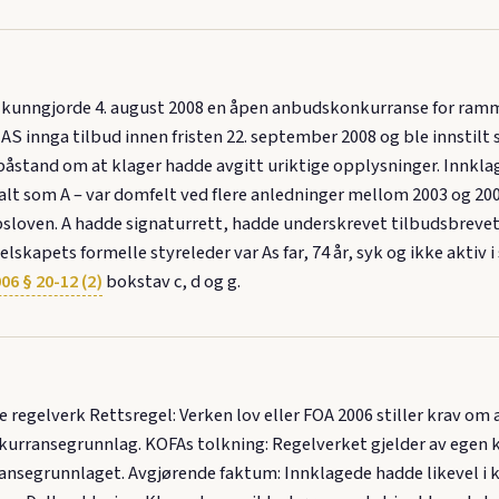
nngjorde 4. august 2008 en åpen anbudskonkurranse for rammea
 innga tilbud innen fristen 22. september 2008 og ble innstilt
påstand om at klager hadde avgitt uriktige opplysninger. Innklag
mtalt som A – var domfelt ved flere anledninger mellom 2003 og 2
sloven. A hadde signaturrett, hadde underskrevet tilbudsbrevet
elskapets formelle styreleder var As far, 74 år, syk og ikke aktiv 
06 § 20-12 (2)
bokstav c, d og g.
 regelverk Rettsregel: Verken lov eller FOA 2006 stiller krav o
nkurransegrunnlag. KOFAs tolkning: Regelverket gjelder av egen k
ransegrunnlaget. Avgjørende faktum: Innklagede hadde likevel i