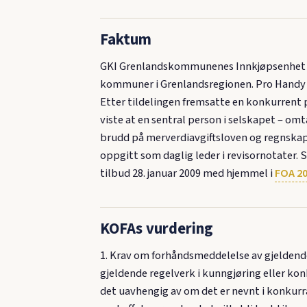
Faktum
GKI Grenlandskommunenes Innkjøpsenhet ku
kommuner i Grenlandsregionen. Pro Handy AS
Etter tildelingen fremsatte en konkurrent 
viste at en sentral person i selskapet – o
brudd på merverdiavgiftsloven og regnskap
oppgitt som daglig leder i revisornotater. S
tilbud 28. januar 2009 med hjemmel i
FOA 20
KOFAs vurdering
1. Krav om forhåndsmeddelelse av gjeldende
gjeldende regelverk i kunngjøring eller ko
det uavhengig av om det er nevnt i konkur