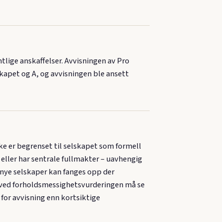
ige anskaffelser. Avvisningen av Pro
skapet og A, og avvisningen ble ansett
ke er begrenset til selskapet som formell
 eller har sentrale fullmakter – uavhengig
 nye selskaper kan fanges opp der
r ved forholdsmessighetsvurderingen må se
for avvisning enn kortsiktige