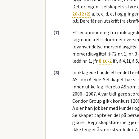
Det er ingen i selskapets styre 
20-12 (2)
a, b, c, d, e, f og g i
p.t. Dere får en utskrift fra stra
(7)
Etter anmodning fra innklaged
lagmannsrettsdommer oversendt 
lovanvendelse merverdiavgiftsl. §
merverdiavgiftsl. § 72 nr. 1, nr. 3
ledd nr. 1, jfr
§ 10-2
ifr, § 4,1f, § 
(8)
Innklagede hadde etter dette et
AS som A eide. Selskapet har 
innen ulike fag. Hereto AS som 
2006 - 2007. A var tidligere st
Condor Group gikk konkurs i 20
A sier han jobber med kunder og 
Selskapet tapte en del på børse
gjøre... Regnskapsførerne gjør a
ikke lenger å være styreleder. A