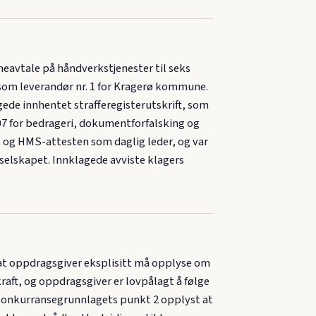
vtale på håndverkstjenester til seks
 som leverandør nr. 1 for Kragerø kommune.
ede innhentet strafferegisterutskrift, som
007 for bedrageri, dokumentforfalsking og
 og HMS-attesten som daglig leder, og var
i selskapet. Innklagede avviste klagers
m at oppdragsgiver eksplisitt må opplyse om
raft, og oppdragsgiver er lovpålagt å følge
 konkurransegrunnlagets punkt 2 opplyst at