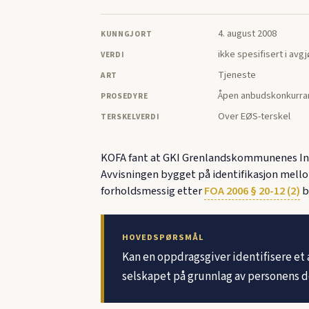
4. august 2008
KUNNGJORT
ikke spesifisert i avg
VERDI
Tjeneste
ART
Åpen anbudskonkurra
PROSEDYRE
Over EØS-terskel
TERSKELVERDI
KOFA fant at GKI Grenlandskommunenes Inn
Avvisningen bygget på identifikasjon mell
forholdsmessig etter
FOA 2006 § 20-12 (2)
b
HOVEDSPØRSMÅL
Kan en oppdragsgiver identifisere et 
selskapet på grunnlag av personens do