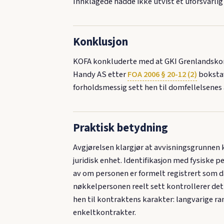
Innklagede hadde ikke utvist et uforsvarlig 
Konklusjon
KOFA konkluderte med at GKI Grenlandskom
Handy AS etter
FOA 2006 § 20-12 (2)
bokstav
forholdsmessig sett hen til domfellelsenes a
Praktisk betydning
Avgjørelsen klargjør at avvisningsgrunnen 
juridisk enhet. Identifikasjon med fysiske 
av om personen er formelt registrert som d
nøkkelpersonen reelt sett kontrollerer de
hen til kontraktens karakter: langvarige ra
enkeltkontrakter.