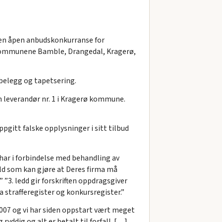
 en åpen anbudskonkurranse for
l kommunene Bamble, Drangedal, Kragerø,
vbelegg og tapetsering.
m leverandør nr. 1 i Kragerø kommune.
ppgitt falske opplysninger i sitt tilbud
I har i forbindelse med behandling av
ld som kan gjøre at Deres firma må
 ”3. ledd gir forskriften oppdragsgiver
a strafferegister og konkursregister.”
i 2007 og vi har siden oppstart vært meget
ryddig og alt er betalt til forfall. […]