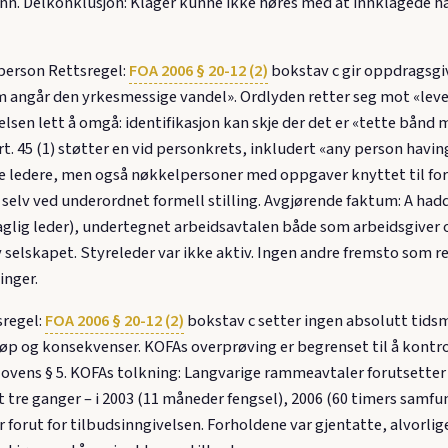
grunn. Delkonklusjon: Klager kunne ikke høres med at innklagede h
person Rettsregel:
FOA 2006 § 20-12 (2)
bokstav c gir oppdragsgive
som angår den yrkesmessige vandel». Ordlyden retter seg mot «lev
lsen lett å omgå: identifikasjon kan skje der det er «tette bånd 
rt. 45 (1) støtter en vid personkrets, inkludert «any person havi
le ledere, men også nøkkelpersoner med oppgaver knyttet til forb
 selv ved underordnet formell stilling. Avgjørende faktum: A had
glig leder), undertegnet arbeidsavtalen både som arbeidsgiver 
lskapet. Styreleder var ikke aktiv. Ingen andre fremsto som re
inger.
sregel:
FOA 2006 § 20-12 (2)
bokstav c setter ingen absolutt tids
løp og konsekvenser. KOFAs overprøving er begrenset til å kontro
. lovens § 5. KOFAs tolkning: Langvarige rammeavtaler forutsette
tre ganger – i 2003 (11 måneder fengsel), 2006 (60 timers samfunn
r forut for tilbudsinngivelsen. Forholdene var gjentatte, alvorli