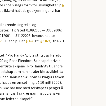
e i noen slags form for ulovligheter jf.
§
dde ikke vi hatt de godkjenninger vi har
tilhørende tingrett- og
ister: ”Tid/sted: 01092005 — 30062006:
d: 01012001 — 31122003: lovanvendelse
-5
, 1. ledd p .1 ifr
§ 1-2
,1fr.
§ 10-2
,1fr 1-2,1.
et: ”Pro Handy AS ble stiftet av Hereto
00 og Rose Eiendom. Selskapet driver
førte aksjene i Pro Handy AS til andre i
erselskap som han hevder ble avviklet da
unar Danielsen AS som er klager i saken.
et hadde en omsetning på 10 mill i 2008.
an ikke har noe med selskapets penger å
. Han har vært syk, er gammel og ønsker
som leder selskapet.”