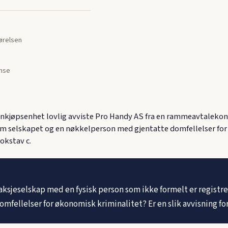
jørelsen
nse
kjøpsenhet lovlig avviste Pro Handy AS fra en rammeavtalekon
om selskapet og en nøkkelperson med gjentatte domfellelser for
okstav c.
aksjeselskap med en fysisk person som ikke formelt er registre
mfellelser for økonomisk kriminalitet? Er en slik avvisning f