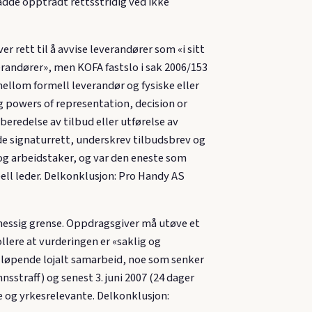
adde opptrådt rettsstridig ved ikke
r rett til å avvise leverandører som «i sitt
erandører», men KOFA fastslo i sak 2006/153
mellom formell leverandør og fysiske eller
ng powers of representation, decision or
eredelse av tilbud eller utførelse av
de signaturrett, underskrev tilbudsbrev og
og arbeidstaker, og var den eneste som
ell leder. Delkonklusjon: Pro Handy AS
messig grense. Oppdragsgiver må utøve et
llere at vurderingen er «saklig og
r løpende lojalt samarbeid, noe som senker
sstraff) og senest 3. juni 2007 (24 dager
ge og yrkesrelevante. Delkonklusjon: