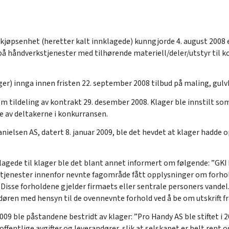
øpsenhet (heretter kalt innklagede) kunngjorde 4. august 2008
på håndverkstjenester med tilhørende materiell/deler/utstyr ti
ger) innga innen fristen 22. september 2008 tilbud på maling, gul
m tildeling av kontrakt 29. desember 2008. Klager ble innstilt so
re av deltakerne i konkurransen.
nielsen AS, datert 8. januar 2009, ble det hevdet at klager hadde o
nklagede til klager ble det blant annet informert om følgende: ”GK
stjenester innenfor nevnte fagområde fått opplysninger om forho
Disse forholdene gjelder firmaets eller sentrale personers vandel.”
andøren med hensyn til de ovennevnte forhold ved å be om utskrift fr
 2009 ble påstandene bestridt av klager: ”Pro Handy AS ble stiftet 
fentlige avgifter og leverandører, slik at selskapet er helt rent og 