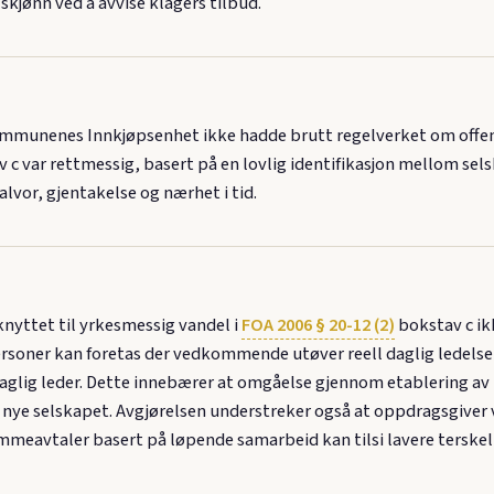
skjønn ved å avvise klagers tilbud.
munenes Innkjøpsenhet ikke hadde brutt regelverket om offentl
 c var rettmessig, basert på en lovlig identifikasjon mellom sel
lvor, gjentakelse og nærhet i tid.
knyttet til yrkesmessig vandel i
FOA 2006 § 20-12 (2)
bokstav c ik
personer kan foretas der vedkommende utøver reell daglig ledelse
aglig leder. Dette innebærer at omgåelse gjennom etablering av
t nye selskapet. Avgjørelsen understreker også at oppdragsgive
mmeavtaler basert på løpende samarbeid kan tilsi lavere terskel 