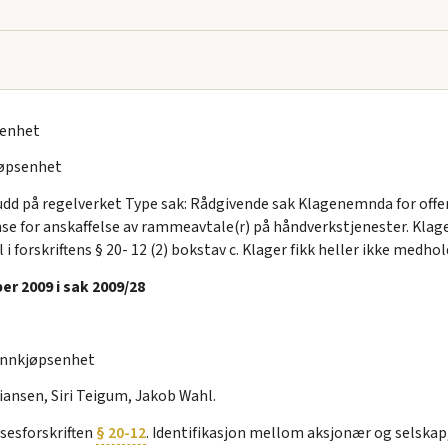
senhet
øpsenhet
udd på regelverket Type sak: Rådgivende sak Klagenemnda for offe
 for anskaffelse av rammeavtale(r) på håndverkstjenester. Klag
forskriftens § 20- 12 (2) bokstav c. Klager fikk heller ikke medhold
r 2009 i sak 2009/28
nnkjøpsenhet
iansen, Siri Teigum, Jakob Wahl.
sesforskriften
§ 20-12
. Identifikasjon mellom aksjonær og selskap,