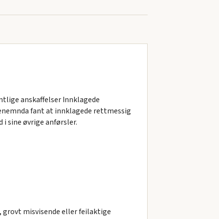
ntlige anskaffelser Innklagede
enemnda fant at innklagede rettmessig
 i sine øvrige anførsler.
 grovt misvisende eller feilaktige