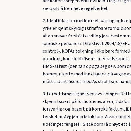
anskaffelsesregelverket ville bli lagt til 
særskilt å fremheve regelverket.
2. Identifikasjon mellom selskap og nøkkel
yrke er kjent skyldig i straffbare forhold 
at en snever forståelse ville gjøre bestemme
juridiske personer». Direktivet 2004/18/EF a
control». KOFAs tolkning: Ikke bare formel
oppdrag, kan identifiseres med selskapet –
HMS-attest (der han oppga seg selv som da
kommuniserte med innklagede på vegne av se
måtte identifiseres med As straffbare handl
3. Forholdsmessighet ved avvisningen Rett
skjønn basert på forholdenes alvor, tidsfor
forsvarlig» og basert på korrekt faktum, jf
terskelen. Avgjørende faktum: A var domfelt 
ubetinget fengsel). Siste dom lå drøyt ett å