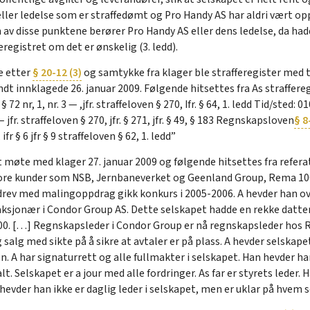
eller ledelse som er straffedømt og Pro Handy AS har aldri vært opp
ngen av disse punktene berører Pro Handy AS eller dens ledelse, da ha
fferegistret om det er ønskelig (3. ledd).
e etter
§ 20-12 (3)
og samtykke fra klager ble strafferegister med 
innklagede 26. januar 2009. Følgende hitsettes fra As straffereg
 72 nr, 1, nr. 3 — ,jfr. straffeloven § 270, Ifr. § 64, 1. ledd Tid/ste
— jfr. straffeloven § 270, jfr. § 271, jfr. § 49, § 183 Regnskapsloven
§ 8
5, ifr § 6 jfr § 9 straffeloven § 62, 1. ledd”
 møte med klager 27. januar 2009 og følgende hitsettes fra referat
store kunder som NSB, Jernbaneverket og Geenland Group, Rema 10
drev med malingoppdrag gikk konkurs i 2005-2006. A hevder han over
oraksjonær i Condor Group AS. Dette selskapet hadde en rekke datt
00. […] Regnskapsleder i Condor Group er nå regnskapsleder hos R
salg med sikte på å sikre at avtaler er på plass. A hevder selskap
n. A har signaturrett og alle fullmakter i selskapet. Han hevder h
lt. Selskapet er a jour med alle fordringer. As far er styrets leder
 hevder han ikke er daglig leder i selskapet, men er uklar på hvem 