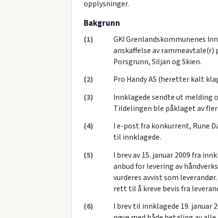
opplysninger.
Bakgrunn
(1)
GKI Grenlandskommunenes Innkj
anskaffelse av rammeavtale(r) 
Porsgrunn, Siljan og Skien.
(2)
Pro Handy AS (heretter kalt kla
(3)
Innklagede sendte ut melding o
Tildelingen ble påklaget av fle
(4)
I e-post fra konkurrent, Rune Da
til innklagede.
(5)
I brev av 15. januar 2009 fra in
anbud for levering av håndverk
vurderes avvist som leverandør. 
rett til å kreve bevis fra lever
(6)
I brev til innklagede 19. januar
nøye med både betaling av alle of