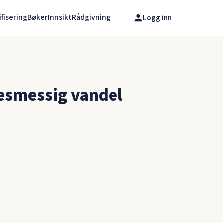
ifisering
Bøker
Innsikt
Rådgivning
Logg inn
kesmessig vandel