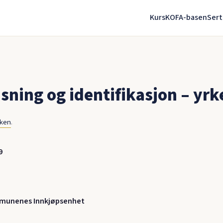
Kurs
KOFA-basen
Sert
sning og identifikasjon – yr
nken
.
9
munenes Innkjøpsenhet