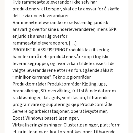
Hvis rammeavtaleleverandør ikke selv har
produktene vi etterspør, skal de ta ansvar for å skaffe
dette via underleverandører.
Rammeavteleleverandør er selvstendig juridisk
ansvarlig overfor sine underleverandører, mens SPK
er juridisk ansvarlig overfor
rammeavtaleleverandøren. […]
PRODUKTKLASSIFISERING Produktklassifisering
handler om å dele produktene våre opp i logiske
leveransegrupper, og hvor vi kan tildele disse til de
valgte leverandørene etter en forutgående såkalt
”minikonkurranse”. Teknologiområder
Produktområder Produktområder Kjøling, ups,
brannsikring, SD-overvåking, frittstående datarom
rackløsninger, datagulv, ventilasjon, tilhørende
programvare og suppleringskjøp Produktområde
Servere og arbeidsstasjoner, operativsystemer,
Epost Windows basert løsninger,
Virtualiseringsløsninger, Clusterløsninger, plattform
el. printløsninger, kontorapplikasjoner, tilhørende