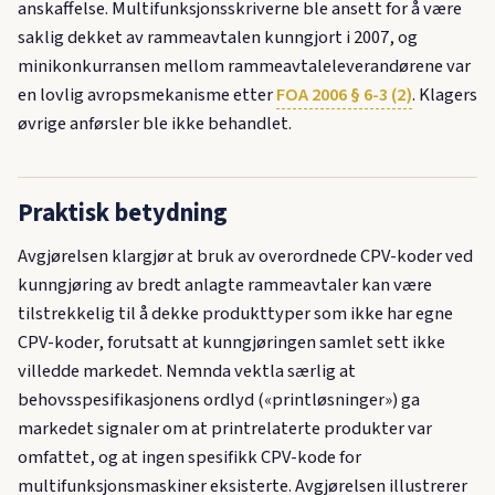
anskaffelse. Multifunksjonsskriverne ble ansett for å være
saklig dekket av rammeavtalen kunngjort i 2007, og
minikonkurransen mellom rammeavtaleleverandørene var
en lovlig avropsmekanisme etter
FOA 2006 § 6-3 (2)
. Klagers
øvrige anførsler ble ikke behandlet.
Praktisk betydning
Avgjørelsen klargjør at bruk av overordnede CPV-koder ved
kunngjøring av bredt anlagte rammeavtaler kan være
tilstrekkelig til å dekke produkttyper som ikke har egne
CPV-koder, forutsatt at kunngjøringen samlet sett ikke
villedde markedet. Nemnda vektla særlig at
behovsspesifikasjonens ordlyd («printløsninger») ga
markedet signaler om at printrelaterte produkter var
omfattet, og at ingen spesifikk CPV-kode for
multifunksjonsmaskiner eksisterte. Avgjørelsen illustrerer