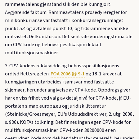
rammeavtalens gjenstand slik den ble kunngjort.
Avgjørende faktum: Rammeavtalens prosedyreregler for
minikonkurranse var fastsatt i konkurransegrunnlaget
punkt 5.4 og avtalens punkt 10, og tidsrammene var ikke
omtvistet. Delkonklusjon: Det sentrale vurderingstema ble
om CPV-kode og behovsspesifikasjon dekket
multifunksjonsmaskiner.
3. CPV-kodens rekkevidde og behovsspesifikasjonens
ordlyd Rettsregelen:
FOA 2006 §§ 9-1
og 18-1 krever at
kunngjøringen utarbeides i samsvar med fastsatte
skjemaer, herunder angivelse av CPV-kode. Oppdragsgiver
har en viss frihet ved valg av detaljnivå for CPV-kode, jf. EU-
portalen simap.europa.eu og juridisk litteratur
(Steinicke/Groesmeyer, EU's Udbudsdirektiver, 2. utg. 2008,
s. 986). KOFAs tolkning: Det finnes ingen egen CPV-kode for
multifunksjonsmaskiner. CPV-koden 30200000 er en
overordnet kode som dekker datautstyr generelt, herunder