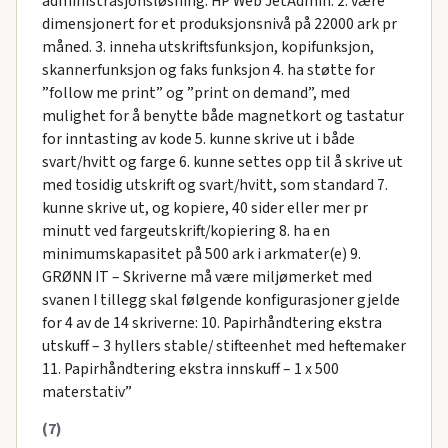
administrasjonsløsning: HP Web JetAdmin. 2. være
dimensjonert for et produksjonsnivå på 22000 ark pr
måned. 3. inneha utskriftsfunksjon, kopifunksjon,
skannerfunksjon og faks funksjon 4. ha støtte for
”follow me print” og ”print on demand”, med
mulighet for å benytte både magnetkort og tastatur
for inntasting av kode 5. kunne skrive ut i både
svart/hvitt og farge 6. kunne settes opp til å skrive ut
med tosidig utskrift og svart/hvitt, som standard 7.
kunne skrive ut, og kopiere, 40 sider eller mer pr
minutt ved fargeutskrift/kopiering 8. ha en
minimumskapasitet på 500 ark i arkmater(e) 9.
GRØNN IT – Skriverne må være miljømerket med
svanen I tillegg skal følgende konfigurasjoner gjelde
for 4 av de 14 skriverne: 10. Papirhåndtering ekstra
utskuff – 3 hyllers stable/ stifteenhet med heftemaker
11. Papirhåndtering ekstra innskuff – 1 x 500
materstativ”
(7)