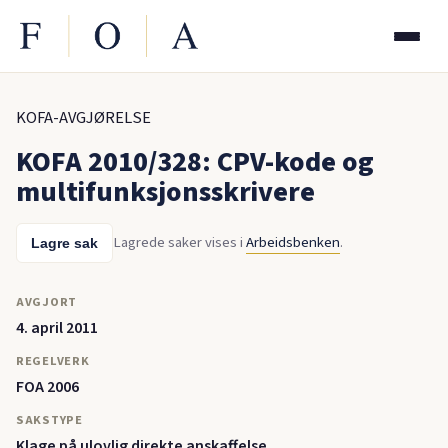
KOFA-AVGJØRELSE
KOFA 2010/328: CPV-kode og
multifunksjonsskrivere
Lagrede saker vises i
Arbeidsbenken
.
Lagre sak
AVGJORT
4. april 2011
REGELVERK
FOA 2006
SAKSTYPE
Klage på ulovlig direkte anskaffelse