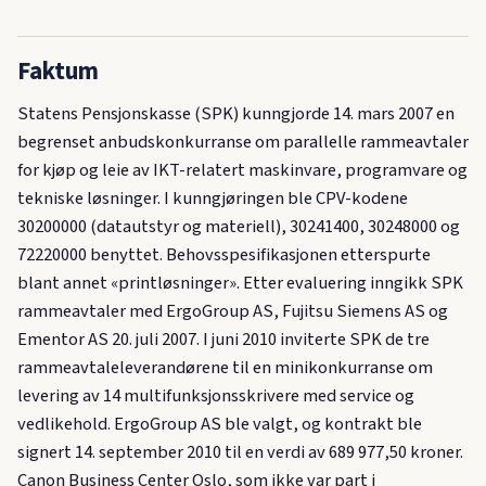
Faktum
Statens Pensjonskasse (SPK) kunngjorde 14. mars 2007 en
begrenset anbudskonkurranse om parallelle rammeavtaler
for kjøp og leie av IKT-relatert maskinvare, programvare og
tekniske løsninger. I kunngjøringen ble CPV-kodene
30200000 (datautstyr og materiell), 30241400, 30248000 og
72220000 benyttet. Behovsspesifikasjonen etterspurte
blant annet «printløsninger». Etter evaluering inngikk SPK
rammeavtaler med ErgoGroup AS, Fujitsu Siemens AS og
Ementor AS 20. juli 2007. I juni 2010 inviterte SPK de tre
rammeavtaleleverandørene til en minikonkurranse om
levering av 14 multifunksjonsskrivere med service og
vedlikehold. ErgoGroup AS ble valgt, og kontrakt ble
signert 14. september 2010 til en verdi av 689 977,50 kroner.
Canon Business Center Oslo, som ikke var part i