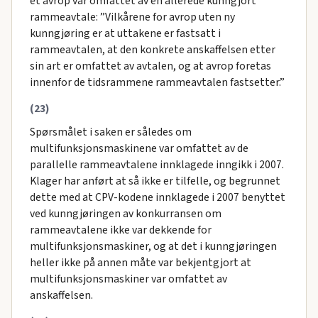
et avrop var omfattet av en allerede kunngjort
rammeavtale: ”Vilkårene for avrop uten ny
kunngjøring er at uttakene er fastsatt i
rammeavtalen, at den konkrete anskaffelsen etter
sin art er omfattet av avtalen, og at avrop foretas
innenfor de tidsrammene rammeavtalen fastsetter.”
(23)
Spørsmålet i saken er således om
multifunksjonsmaskinene var omfattet av de
parallelle rammeavtalene innklagede inngikk i 2007.
Klager har anført at så ikke er tilfelle, og begrunnet
dette med at CPV-kodene innklagede i 2007 benyttet
ved kunngjøringen av konkurransen om
rammeavtalene ikke var dekkende for
multifunksjonsmaskiner, og at det i kunngjøringen
heller ikke på annen måte var bekjentgjort at
multifunksjonsmaskiner var omfattet av
anskaffelsen.