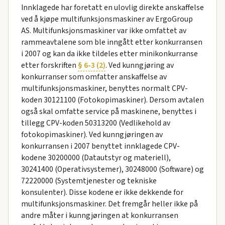
Innklagede har foretatt en ulovlig direkte anskaffelse
ved å kjøpe multifunksjonsmaskiner av ErgoGroup
AS. Multifunksjonsmaskiner var ikke omfattet av
rammeavtalene som ble inngått etter konkurransen
i 2007 og kan da ikke tildeles etter minikonkurranse
etter forskriften
§ 6-3 (2)
. Ved kunngjøring av
konkurranser som omfatter anskaffelse av
multifunksjonsmaskiner, benyttes normalt CPV-
koden 30121100 (Fotokopimaskiner). Dersom avtalen
også skal omfatte service på maskinene, benyttes i
tillegg CPV-koden 50313200 (Vedlikehold av
fotokopimaskiner). Ved kunngjøringen av
konkurransen i 2007 benyttet innklagede CPV-
kodene 30200000 (Datautstyr og materiell),
30241400 (Operativsystemer), 30248000 (Software) og
72220000 (Systemtjenester og tekniske
konsulenter). Disse kodene er ikke dekkende for
multifunksjonsmaskiner. Det fremgår heller ikke på
andre måter i kunngjøringen at konkurransen