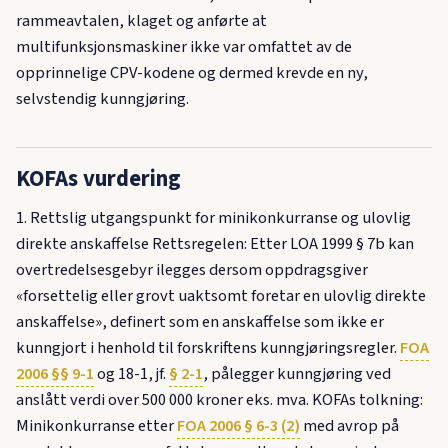
rammeavtalen, klaget og anførte at
multifunksjonsmaskiner ikke var omfattet av de
opprinnelige CPV-kodene og dermed krevde en ny,
selvstendig kunngjøring.
KOFAs vurdering
1. Rettslig utgangspunkt for minikonkurranse og ulovlig
direkte anskaffelse Rettsregelen: Etter LOA 1999 § 7b kan
overtredelsesgebyr ilegges dersom oppdragsgiver
«forsettelig eller grovt uaktsomt foretar en ulovlig direkte
anskaffelse», definert som en anskaffelse som ikke er
kunngjort i henhold til forskriftens kunngjøringsregler.
FOA
2006 §§ 9-1
og 18-1, jf.
§ 2-1
, pålegger kunngjøring ved
anslått verdi over 500 000 kroner eks. mva. KOFAs tolkning:
Minikonkurranse etter
FOA 2006 § 6-3 (2)
med avrop på