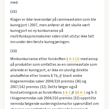
med.
(21)
Klager er ikke leverandør på rammeavtalen som ble
kunngjort i 2007, men anfører at det skulle vært
kunngjort en ny konkurranse på
multifunksjonsmaksiner siden slikt utstyr ikke falt
inn under den første kunngjøringen.
(22)
Minikonkurranse etter forskriften
§ 6-3 (2)
med avrop
på produkter som omfattes av en rammeavtale som
allerede er kunngjort, er ikke en ulovlig direkte
anskaffelse etter lovens § 7b, jf. blant andre
klagenemndas saker 2004/310 premiss (36) og
2007/142 premiss (32). Dette følger også
forutsetningsvis av forskriftens
§ 6-1
jf.
§§ 6-2
og 6-3.
I klagenemndas sak 2004/310 premiss (32) oppstilte
nemnda følgende vurderingstema for spørsmålet om