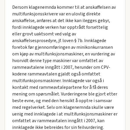
Dersom klagenemnda kommer til at anskaffelsen av
multifunksjonsskrivere var en ulovlig direkte
anskaffelse, anføres at det ikke kan ilegges gebyr,
fordi innklagede verken har opptrådt forsettelig
eller grovt uaktsomt ved valg av
anskaffelsesprosedyre, jf. loven § 7b. Innklagede
foretok før gjennomføringen av minikonkurransen
om kjøp av multifunksjonsmaskiner, en vurdering av
hvorvidt denne type maskiner var omfattet av
rammeavtalene inngått i 2007, herunder om CPV-
kodene rammeavtalen gjaldt også omfattet
multifunksjonsmaskiner. Innklagede var også i
kontakt med rammeavtalepartene for å få deres
mening om spørsmålet. Vurderingene ble gjort etter
beste evne, og med den hensikt å opptre i samsvar
med regelverket. Selv om klagenemnda skulle være
uenig med innklagede i at multifunksjonsmaskiner er
omfattet av rammeavtalen inngått i 2007, kan
innklagede ikke bebreides for sin feilvurdering.