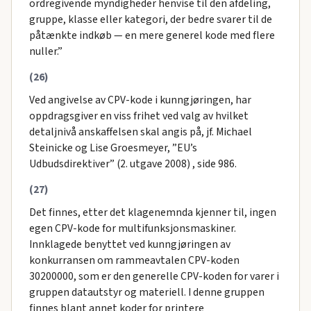
ordregivende myndigheder henvise til den afdeling,
gruppe, klasse eller kategori, der bedre svarer til de
påtænkte indkøb — en mere generel kode med flere
nuller.”
(26)
Ved angivelse av CPV-kode i kunngjøringen, har
oppdragsgiver en viss frihet ved valg av hvilket
detaljnivå anskaffelsen skal angis på, jf. Michael
Steinicke og Lise Groesmeyer, ”EU’s
Udbudsdirektiver” (2. utgave 2008) , side 986.
(27)
Det finnes, etter det klagenemnda kjenner til, ingen
egen CPV-kode for multifunksjonsmaskiner.
Innklagede benyttet ved kunngjøringen av
konkurransen om rammeavtalen CPV-koden
30200000, som er den generelle CPV-koden for varer i
gruppen datautstyr og materiell. I denne gruppen
finnes blant annet koder for printere