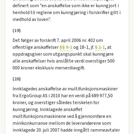
definert som ”en anskaffelse som ikke er kunngjort i
henhold til reglene om kunngjøring i forskrifter gitt i
medhold av loven”.
(19)
Det følger av forskrift 7. april 2006 nr. 402 om
offentlige anskaffelser
§§ 9-1
og 18-1, jf.
§ 2-1
, at
oppdragsgiver som utgangspunkt skal kunngjøre
alle anskaffelser hvis anslåtte verdi overstiger 500
000 kroner eksklusiv merverdiavgift.
(20)
Innklagedes anskaffelse av multifunksjonsmaskiner
fra ErgoGroup AS i 2010 har en verdi på 689 977,50
kroner, og overstiger således terskelen for
kunngjøring. Innklagede anskaffet
multifunksjonsmaskinene ved å gjennomføre en
minikonkurranse mellom de leverandørene som
innklagede 20. juli 2007 hadde inngått rammeavtaler