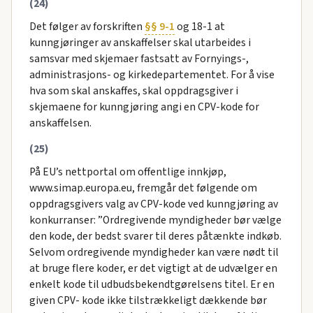
(24)
Det følger av forskriften
§§ 9-1
og 18-1 at
kunngjøringer av anskaffelser skal utarbeides i
samsvar med skjemaer fastsatt av Fornyings-,
administrasjons- og kirkedepartementet. For å vise
hva som skal anskaffes, skal oppdragsgiver i
skjemaene for kunngjøring angi en CPV-kode for
anskaffelsen.
(25)
På EU’s nettportal om offentlige innkjøp,
www.simap.europa.eu, fremgår det følgende om
oppdragsgivers valg av CPV-kode ved kunngjøring av
konkurranser: ”Ordregivende myndigheder bør vælge
den kode, der bedst svarer til deres påtænkte indkøb.
Selvom ordregivende myndigheder kan være nødt til
at bruge flere koder, er det vigtigt at de udvælger en
enkelt kode til udbudsbekendtgørelsens titel. Er en
given CPV- kode ikke tilstrækkeligt dækkende bør