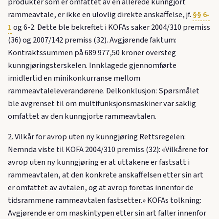
produkter som er omfattet av en allerede kunngjort
rammeavtale, er ikke en ulovlig direkte anskaffelse, jf.
§§ 6-
1
og 6-2. Dette ble bekreftet i KOFAs saker 2004/310 premiss
(36) og 2007/142 premiss (32). Avgjørende faktum:
Kontraktssummen på 689 977,50 kroner oversteg
kunngjøringsterskelen. Innklagede gjennomførte
imidlertid en minikonkurranse mellom
rammeavtaleleverandørene. Delkonklusjon: Spørsmålet
ble avgrenset til om multifunksjonsmaskiner var saklig
omfattet av den kunngjorte rammeavtalen.
2. Vilkår for avrop uten ny kunngjøring Rettsregelen:
Nemnda viste til KOFA 2004/310 premiss (32): «Vilkårene for
avrop uten ny kunngjøring er at uttakene er fastsatt i
rammeavtalen, at den konkrete anskaffelsen etter sin art
er omfattet av avtalen, og at avrop foretas innenfor de
tidsrammene rammeavtalen fastsetter.» KOFAs tolkning:
Avgjørende er om maskintypen etter sin art faller innenfor