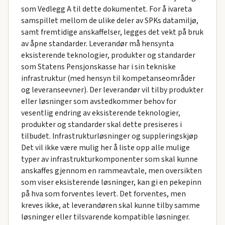
som Vedlegg A til dette dokumentet. For å ivareta
samspillet mellom de ulike deler av SPKs datamiljø,
samt fremtidige anskaffelser, legges det vekt på bruk
av åpne standarder. Leverandør må hensynta
eksisterende teknologier, produkter og standarder
som Statens Pensjonskasse har i sin tekniske
infrastruktur (med hensyn til kompetanseområder
og leveranseevner). Der leverandør vil tilby produkter
eller løsninger som avstedkommer behov for
vesentlig endring av eksisterende teknologier,
produkter og standarder skal dette presiseres i
tilbudet. Infrastrukturløsninger og suppleringskjøp
Det vil ikke være mulig her å liste opp alle mulige
typer av infrastrukturkomponenter som skal kunne
anskaffes gjennom en rammeavtale, men oversikten
som viser eksisterende løsninger, kan gi en pekepinn
på hva som forventes levert. Det forventes, men
kreves ikke, at leverandøren skal kunne tilby samme
løsninger eller tilsvarende kompatible løsninger.