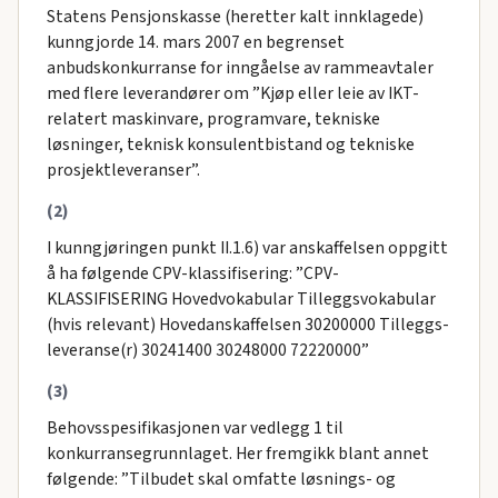
Statens Pensjonskasse (heretter kalt innklagede)
kunngjorde 14. mars 2007 en begrenset
anbudskonkurranse for inngåelse av rammeavtaler
med flere leverandører om ”Kjøp eller leie av IKT-
relatert maskinvare, programvare, tekniske
løsninger, teknisk konsulentbistand og tekniske
prosjektleveranser”.
(2)
I kunngjøringen punkt II.1.6) var anskaffelsen oppgitt
å ha følgende CPV-klassifisering: ”CPV-
KLASSIFISERING Hovedvokabular Tilleggsvokabular
(hvis relevant) Hovedanskaffelsen 30200000 Tilleggs-
leveranse(r) 30241400 30248000 72220000”
(3)
Behovsspesifikasjonen var vedlegg 1 til
konkurransegrunnlaget. Her fremgikk blant annet
følgende: ”Tilbudet skal omfatte løsnings- og