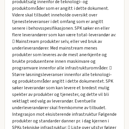
produktsalg innenfor de teknologi- og
produktområder som er angitt i dette dokument.
Videre skal tilbudet inneholde oversikt over
tjenesteleveranser i det omfang som er angitt
senere i behovsspesifikasjonen. SPK søker en eller
flere leverandører som kan være total-leverandør av:
 Mainstream produkter selv, eller ved bruk av
underleverandører. Med mainstream menes
produkter som leveres av de mest anerkjente og
brukte produsentene innen maskinvare og
programvare innenfor alle infrastrukturområder. 
Større løsningsleveranser innenfor alle teknologi-
og produktområder angitt i dette dokumentet. SPK
søker leverandør som kan levere et bredest mulig
spekter av produkter og tjenester, og dette vil bli
vektlagt ved valg av leverandør. Eventuelle
underleverandører skal fremkomme av tilbudet.
Integrasjon mot eksisterende infrastruktur Følgende
produkter og standarder danner pr. i dag kjernen i
SPKs tekniske infrastruktur:  Liste over utstyr følger