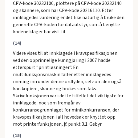
CPV-kode 30232100, plottere på CPV-kode 30232140
og skannere, som har CPV-kode 30216110. Etter
innklagedes vurdering er det like naturlig å bruke den
generelle CPV-koden for datautstyr, som å benytte
kodene klager har vist til.
(14)
Videre vises til at innklagede i kravspesifikasjonen
ved den opprinnelige kunngjøring i 2007 hadde
etterspurt ”printløsninger”. En
multifunksjonsmaskin faller etter innklagedes
mening inn under denne ordlyden, selv om den også
kan kopiere, skanne og brukes som faks.
Skrivefunksjonen var i dette tilfellet det viktigste for
innklagede, noe som fremgår av
konkurransegrunnlaget for minikonkurransen, der
kravspesifikasjonen i all hovedsak er knyttet opp
mot printerfunksjonen, jf. punkt 3.1. Gebyr
(15)