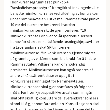
I konkurransegrunnlaget punkt 5.4
”Anskaffelsesprosedyre” fremgikk at innklagede ville
benytte minikonkurranse ved tildeling av kontrakter
under rammeavtalen. I utkast til rammeavtale punkt
10 var det nærmere beskrevet hvordan
minikonkurransene skulle gjennomføres: ”10
Minikonkurranse For hver to-årsperiode eller ved
behov for større enkeltstående løsningskjøpsavtaler
fra Leverandøren skal SPK initiere en
minikonkurranse. Minikonkurransen gjennomføres
på grunnlag av vilkårene som ble brukt for å tildele
Rammeavtalen. Vilkårene kan om nødvendig
presiseres. Minikonkurransen kan også baseres på
andre vilkår, såfremt disse er oppgitt i
konkurransegrunnlaget for Rammeavtalen.
Minikonkurransen skal gjennomføres på følgende
måte: For hver kjøpsspesifikke avtale som inngås
skal SPK skriftlig konsultere de leverandører som er i
stand til å gjennomføre avtalen. Konsultasjonen skal
kort angi varene og/eller tjenestene. Utover dette