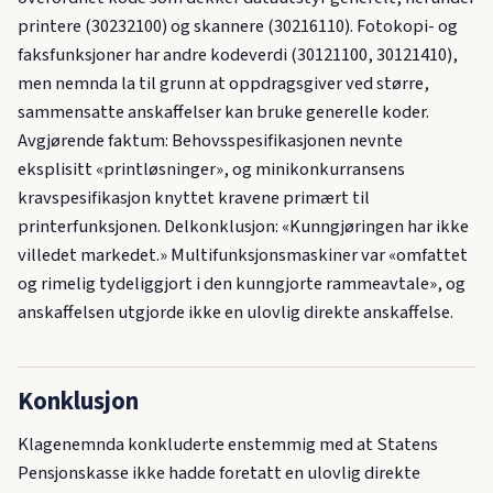
printere (30232100) og skannere (30216110). Fotokopi- og
faksfunksjoner har andre kodeverdi (30121100, 30121410),
men nemnda la til grunn at oppdragsgiver ved større,
sammensatte anskaffelser kan bruke generelle koder.
Avgjørende faktum: Behovsspesifikasjonen nevnte
eksplisitt «printløsninger», og minikonkurransens
kravspesifikasjon knyttet kravene primært til
printerfunksjonen. Delkonklusjon: «Kunngjøringen har ikke
villedet markedet.» Multifunksjonsmaskiner var «omfattet
og rimelig tydeliggjort i den kunngjorte rammeavtale», og
anskaffelsen utgjorde ikke en ulovlig direkte anskaffelse.
Konklusjon
Klagenemnda konkluderte enstemmig med at Statens
Pensjonskasse ikke hadde foretatt en ulovlig direkte