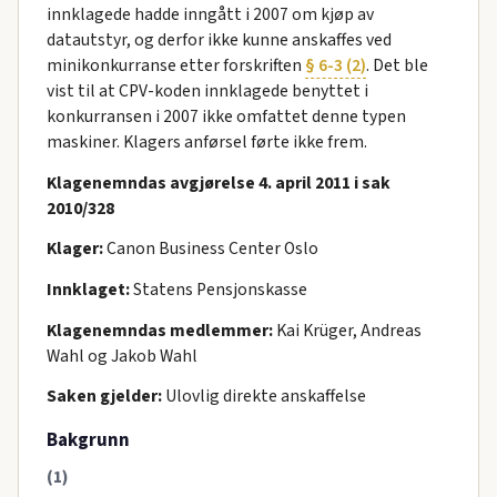
innklagede hadde inngått i 2007 om kjøp av
datautstyr, og derfor ikke kunne anskaffes ved
minikonkurranse etter forskriften
§ 6-3 (2)
. Det ble
vist til at CPV-koden innklagede benyttet i
konkurransen i 2007 ikke omfattet denne typen
maskiner. Klagers anførsel førte ikke frem.
Klagenemndas avgjørelse 4. april 2011 i sak
2010/328
Klager:
Canon Business Center Oslo
Innklaget:
Statens Pensjonskasse
Klagenemndas medlemmer:
Kai Krüger, Andreas
Wahl og Jakob Wahl
Saken gjelder:
Ulovlig direkte anskaffelse
Bakgrunn
(1)