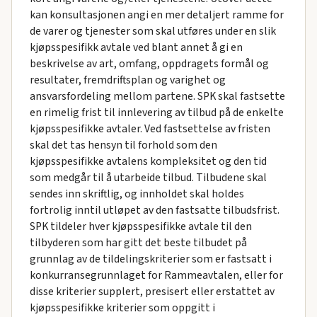
kan konsultasjonen angi en mer detaljert ramme for
de varer og tjenester som skal utføres under en slik
kjøpsspesifikk avtale ved blant annet å gi en
beskrivelse av art, omfang, oppdragets formål og
resultater, fremdriftsplan og varighet og
ansvarsfordeling mellom partene. SPK skal fastsette
en rimelig frist til innlevering av tilbud på de enkelte
kjøpsspesifikke avtaler. Ved fastsettelse av fristen
skal det tas hensyn til forhold som den
kjøpsspesifikke avtalens kompleksitet og den tid
som medgår til å utarbeide tilbud. Tilbudene skal
sendes inn skriftlig, og innholdet skal holdes
fortrolig inntil utløpet av den fastsatte tilbudsfrist.
SPK tildeler hver kjøpsspesifikke avtale til den
tilbyderen som har gitt det beste tilbudet på
grunnlag av de tildelingskriterier som er fastsatt i
konkurransegrunnlaget for Rammeavtalen, eller for
disse kriterier supplert, presisert eller erstattet av
kjøpsspesifikke kriterier som oppgitt i