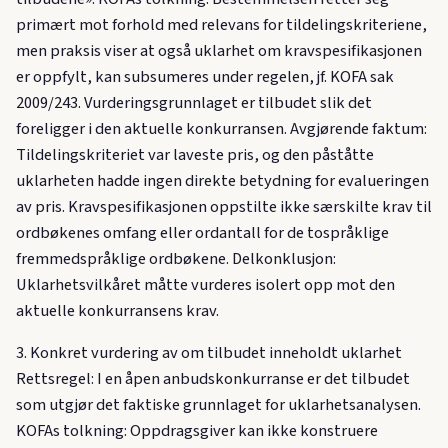
primært mot forhold med relevans for tildelingskriteriene,
men praksis viser at også uklarhet om kravspesifikasjonen
er oppfylt, kan subsumeres under regelen, jf. KOFA sak
2009/243. Vurderingsgrunnlaget er tilbudet slik det
foreligger i den aktuelle konkurransen. Avgjørende faktum:
Tildelingskriteriet var laveste pris, og den påståtte
uklarheten hadde ingen direkte betydning for evalueringen
av pris. Kravspesifikasjonen oppstilte ikke særskilte krav til
ordbøkenes omfang eller ordantall for de tospråklige
fremmedspråklige ordbøkene. Delkonklusjon:
Uklarhetsvilkåret måtte vurderes isolert opp mot den
aktuelle konkurransens krav.
3. Konkret vurdering av om tilbudet inneholdt uklarhet
Rettsregel: I en åpen anbudskonkurranse er det tilbudet
som utgjør det faktiske grunnlaget for uklarhetsanalysen.
KOFAs tolkning: Oppdragsgiver kan ikke konstruere