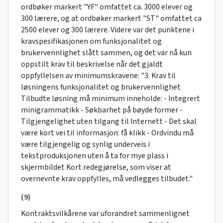
ordbøker markert "YF" omfattet ca. 3000 elever og
300 lærere, og at ordbøker markert "ST" omfattet ca
2500 elever og 300 lærere. Videre var det punktene i
kravspesifikasjonen om funksjonalitet og
brukervennlighet slått sammen, og det var nå kun
oppstilt krav til beskrivelse når det gjaldt
oppfyllelsen av minimumskravene: "3. Krav til
løsningens funksjonalitet og brukervennlighet
Tilbudte løsning må minimum inneholde: - Integrert
minigrammatikk - Søkbarhet på bøyde former -
Tilgjengelighet uten tilgang til Internett - Det skal
være kort vei til informasjon: få klikk - Ordvindu må
være tilgjengelig og synlig underveis i
tekstproduksjonen uten å ta for mye plass i
skjermbildet Kort redegjørelse, som viser at
overnevnte krav oppfylles, må vedlegges tilbudet."
(9)
Kontraktsvilkårene var uforandret sammenlignet