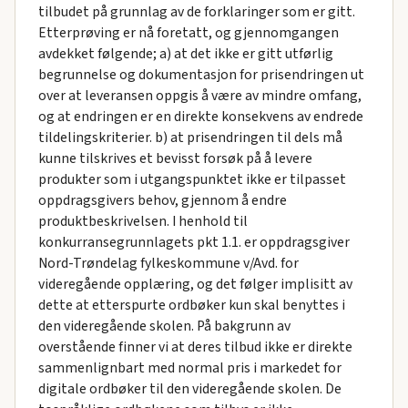
tilbudet på grunnlag av de forklaringer som er gitt.
Etterprøving er nå foretatt, og gjennomgangen
avdekket følgende; a) at det ikke er gitt utførlig
begrunnelse og dokumentasjon for prisendringen ut
over at leveransen oppgis å være av mindre omfang,
og at endringen er en direkte konsekvens av endrede
tildelingskriterier. b) at prisendringen til dels må
kunne tilskrives et bevisst forsøk på å levere
produkter som i utgangspunktet ikke er tilpasset
oppdragsgivers behov, gjennom å endre
produktbeskrivelsen. I henhold til
konkurransegrunnlagets pkt 1.1. er oppdragsgiver
Nord-Trøndelag fylkeskommune v/Avd. for
videregående opplæring, og det følger implisitt av
dette at etterspurte ordbøker kun skal benyttes i
den videregående skolen. På bakgrunn av
overstående finner vi at deres tilbud ikke er direkte
sammenlignbart med normal pris i markedet for
digitale ordbøker til den videregående skolen. De