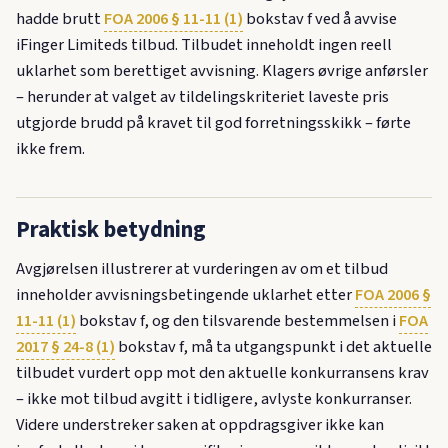
hadde brutt
FOA 2006 § 11-11 (1)
bokstav f ved å avvise
iFinger Limiteds tilbud. Tilbudet inneholdt ingen reell
uklarhet som berettiget avvisning. Klagers øvrige anførsler
– herunder at valget av tildelingskriteriet laveste pris
utgjorde brudd på kravet til god forretningsskikk – førte
ikke frem.
Praktisk betydning
Avgjørelsen illustrerer at vurderingen av om et tilbud
inneholder avvisningsbetingende uklarhet etter
FOA 2006 §
11-11 (1)
bokstav f, og den tilsvarende bestemmelsen i
FOA
2017 § 24-8 (1)
bokstav f, må ta utgangspunkt i det aktuelle
tilbudet vurdert opp mot den aktuelle konkurransens krav
– ikke mot tilbud avgitt i tidligere, avlyste konkurranser.
Videre understreker saken at oppdragsgiver ikke kan