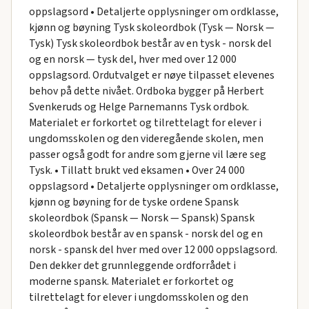
oppslagsord • Detaljerte opplysninger om ordklasse,
kjønn og bøyning Tysk skoleordbok (Tysk — Norsk —
Tysk) Tysk skoleordbok består av en tysk - norsk del
og en norsk — tysk del, hver med over 12 000
oppslagsord. Ordutvalget er nøye tilpasset elevenes
behov på dette nivået. Ordboka bygger på Herbert
Svenkeruds og Helge Parnemanns Tysk ordbok.
Materialet er forkortet og tilrettelagt for elever i
ungdomsskolen og den videregående skolen, men
passer også godt for andre som gjerne vil lære seg
Tysk. • Tillatt brukt ved eksamen • Over 24 000
oppslagsord • Detaljerte opplysninger om ordklasse,
kjønn og bøyning for de tyske ordene Spansk
skoleordbok (Spansk — Norsk — Spansk) Spansk
skoleordbok består av en spansk - norsk del og en
norsk - spansk del hver med over 12 000 oppslagsord.
Den dekker det grunnleggende ordforrådet i
moderne spansk. Materialet er forkortet og
tilrettelagt for elever i ungdomsskolen og den