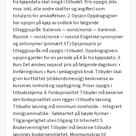
fra kjøpsdato skal inngå i tilbudet. Pris oppgis (eks.
mva. inkl, alle andre skatter og avgifter) som
totalpris for anskaffelsen. 2. Opsjon Oppdragsgiver
har opsjon på kjøp av ordbok for følgende
tilleggsspråk: Italiensk — norsk/norsk — italiensk
Russisk — norsk/norsk — russisk Engelske synonymer
og antonymer (primært ST) Opsjonspris pr
tilleggsspråk må oppgis i tilbudet. Oppdragsgivers
opsjon gjelder for en periode på 4 år fra kjøpsdato. 3.
Kurs Det ønskes separat pris på følgende dagskurs: •
Innføringskurs • Kurs i pedagogisk bruk. Tilbyder skal
gi en kortfattet (stikkordsmessig) beskrivelse av
kursenes innhold og oppbygning. Priser oppgis i
tilbudsskjema. 4. Funksjonalitet Tilbyder må beskrive
den funksjonalitet som ligger i tilbudte løsning.
Tilbudte løsning må minimum inneholde: - Integrert
minigrammatikk - Søkbarhet på bøyde former -
Tilgjengelighet uten tilgang til Internett 5.
Brukervennlighet Tilbyder må beskrive tilbudte
løsnings brukervennlighet. Minimumskrav til