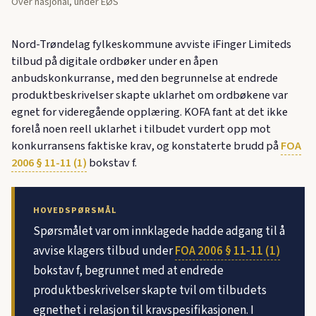
Over nasjonal, under EØS
Nord-Trøndelag fylkeskommune avviste iFinger Limiteds
tilbud på digitale ordbøker under en åpen
anbudskonkurranse, med den begrunnelse at endrede
produktbeskrivelser skapte uklarhet om ordbøkene var
egnet for videregående opplæring. KOFA fant at det ikke
forelå noen reell uklarhet i tilbudet vurdert opp mot
konkurransens faktiske krav, og konstaterte brudd på
FOA
2006 § 11-11 (1)
bokstav f.
HOVEDSPØRSMÅL
Spørsmålet var om innklagede hadde adgang til å
avvise klagers tilbud under
FOA 2006 § 11-11 (1)
bokstav f, begrunnet med at endrede
produktbeskrivelser skapte tvil om tilbudets
egnethet i relasjon til kravspesifikasjonen. I