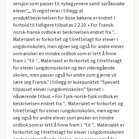
versjon som passer til nybegynnere samt språksvake
elever.",,, Vi registrerer i tillegg at
produktbeskrivelsen for disse bøkene er endret i
forhold til tidligere tilbud av 2.2.10. • For Fransk-
norsk-fransk ordbok er beskrivelsen endret fra "...
Materialet er forkortet og tilrettelagt for elever i
ungdomskolen, men egner seg også for andre elever
som ønsker en mindre ordbok som er lett å finne
fram i. "til "... Materialet er forkortet og tilrettelagt
for elever i ungdomsskolen og den videregående
skolen, men passer også for andre som gjerne vil
lære seg Fransk." I tillegg er kulepunktet "Spesielt
tilpasset elever i ungdomsskolen" fjernet i
nåværende tilbud. • For Tysk-norsk-tysk ordbok er
beskrivelsen endret fra "... Materialet er forkortet og
tilrettelagt for elever i ungdomskolen, men egner
seg også for andre elever som ønsker en mindre
ordbok som er lett å finne fram i. "til "... Materialet er
forkortet og tilrettelagt for elever i ungdomsskolen