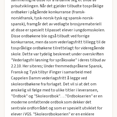
sammenligne disse for å få danne seg et bilde av
prisutviklingen. Når det gjelder tilbudte tospråklige
ordbøker i pågående konkurranse (fransk-
norskfransk, tysk-norsk-tysk og spansk-norsk-
spansk), framgår det av vedlagte brosjyremateriell
at disse er spesielt tilpasset elever i ungdomsskolen.
Disse ordbøkene ble også tilbudt ved forrige
konkurranse, men da som vederlagsfritt tillegg til de
tospråklige ordbøkene tilrettelagt for videregående
skole. Dette var tydelig beskrevet under overskriften
"Vederlagsfri løsning for språksvake" i deres tilbud av
2.2.10. Her siteres; Under fremmedspråkene Spansk,
Fransk og Tysk tilbyr iFinger i samarbeid med
Cappelen Damm vederlagsfritt å legge ved
skoleordbøkene fra forlaget. Det vil si at det om
ønskelig vil følge med to ulike titler i leveransen,
"Ordbok" og "Skoleordbok". …"Ordbokserien" er en
moderne omfattende ordbok som dekker det
sentrale ordforrådet og som er spesielt utviklet for
elever i VGS. "Skoleordbokserien" er en enklere