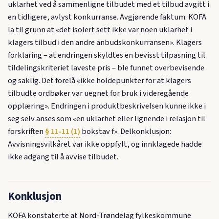
uklarhet ved å sammenligne tilbudet med et tilbud avgitt i
en tidligere, avlyst konkurranse. Avgjørende faktum: KOFA
la til grunn at «det isolert sett ikke var noen uklarhet i
klagers tilbud i den andre anbudskonkurransen». Klagers
forklaring – at endringen skyldtes en bevisst tilpasning til
tildelingskriteriet laveste pris – ble funnet overbevisende
og saklig. Det forelå «ikke holdepunkter for at klagers
tilbudte ordbøker var uegnet for bruk i videregående
opplæring». Endringen i produktbeskrivelsen kunne ikke i
seg selv anses som «en uklarhet eller lignende i relasjon til
forskriften
§ 11-11 (1)
bokstav f». Delkonklusjon:
Avvisningsvilkåret var ikke oppfylt, og innklagede hadde
ikke adgang til å avvise tilbudet.
Konklusjon
KOFA konstaterte at Nord-Trøndelag fylkeskommune