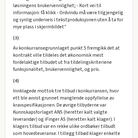
løsningens brukervennlighet; - Kort vei til
informasjon: få klikk - Ordvindu må være tilgjengelig
og synlig underveis i tekstproduksjonen uten å ta for
mye plass i skjermbildet"
(3)
Av konkurransegrunnlaget punkt 5 fremgikk det at
kontrakt ville tildeles det økonomisk mest
fordelaktige tilbudet ut fra tildelingskriteriene
funksjonalitet, brukervennlighet, og pris.
(4)
Innklagede mottok tre tilbud i konkurransen, hvor
ett ble avvist grunnet manglende oppfyllelse av
kravspesifikasjonen. De øvrige tilbyderne var
Kunnskapsforlaget ANS (heretter kalt valgte
leverandør) og iFinger AS (heretter kalt klager). I
klagers tilbud var en rekke ulike ordbøker tilbudt
som hovedleveranse. I tillegg tilbød klager enkelte