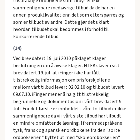
tospråklige ordbøkene som tilbys er ikke
sammenlignbare med øvrige tilbud da de har en
annen produktkvalitet enn det som etterspørres og
som er tilbudt av andre. Dette gjør det uklart
hvordan tilbudet skal bedømmes i forhold til
konkurrerende tilbud.
(14)
Ved brev datert 19. juli 2010 påklaget klager
beslutningen om å avvise klager: NTFK skiver i sitt
brev datert 19. juli at iFinger ikke har fått
tilstrekkelig informasjon om prisforskjellene
mellom vårt tilbud levert 02.02.10 og tilbudet levert
09.07.10. iFinger mener å ha gitt tilstrekkelig
begrunnelse og dokumentasjon i vårt brev datert 9.
Juli. For det første er innholdet i våre to tilbud er ikke
sammenlignbare da vi i vårt siste tilbud har tilbudt
en mindre omfattende løsning. I fremmedspråkene
tysk, fransk og spansk er ordbøkene fra den "sorte
ordbokserien" byttet ut med "skoleordbokserien"