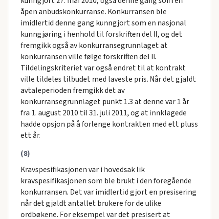
kunngjort 27. mai 2010, også denne gang som en
åpen anbudskonkurranse. Konkurransen ble
imidlertid denne gang kunngjort som en nasjonal
kunngjøring i henhold til forskriften del II, og det
fremgikk også av konkurransegrunnlaget at
konkurransen ville følge forskriften del II.
Tildelingskriteriet var også endret til at kontrakt
ville tildeles tilbudet med laveste pris. Når det gjaldt
avtaleperioden fremgikk det av
konkurransegrunnlaget punkt 1.3 at denne var 1 år
fra 1. august 2010 til 31. juli 2011, og at innklagede
hadde opsjon på å forlenge kontrakten med ett pluss
ett år.
(8)
Kravspesifikasjonen var i hovedsak lik
kravspesifikasjonen som ble brukt i den foregående
konkurransen. Det var imidlertid gjort en presisering
når det gjaldt antallet brukere for de ulike
ordbøkene. For eksempel var det presisert at