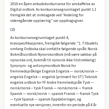
2010 en åpen anbudskonkurranse for anskaffelse av
Digital ordbok. Av konkurransegrunnlaget punkt 1.1
fremgikk det at innklagede ved "Avdeling for
videregående opplæring" var oppdragsgiver.
(2)
Av konkurransegrunnlaget punkt 4,
kravspesifikasjonen, fremgikk følgende: "1. Tilbudets
omfang Ordboka skal omfatte følgende språk: Norsk
Bokmålsordbok Nynorskordbok (må være søkbar på
nynorske ord, bokmål til nynorsk ikke tilstrekkelig)
Synonym- og antonymordbok Norsk for
fremmedspråklige Engelsk Engelsk — norsk/norsk —
engelsk Engelsk — engelsk (primært for ST) Teknisk
engelsk ordbok for YF Andre fremmedspråk Tysk —
norsk/norsk – tysk Fransk — norsk/norsk — fransk
Spansk — norsk/norsk — spansk Fransk — fransk Tysk
— tysk Spansk — spansk Oppdateringer, og
eventuelle nye versjoner, innenfor en periode på 4 år