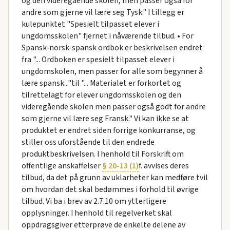
og den videregående skolen, men passer også for
andre som gjerne vil lære seg Tysk." I tillegg er
kulepunktet "Spesielt tilpasset elever i
ungdomsskolen" fjernet i nåværende tilbud. • For
Spansk-norsk-spansk ordbok er beskrivelsen endret
fra "... Ordboken er spesielt tilpasset elever i
ungdomskolen, men passer for alle som begynner å
lære spansk..."til "... Materialet er forkortet og
tilrettelagt for elever ungdomsskolen og den
videregående skolen men passer også godt for andre
som gjerne vil lære seg Fransk." Vi kan ikke se at
produktet er endret siden forrige konkurranse, og
stiller oss uforstående til den endrede
produktbeskrivelsen. I henhold til Forskrift om
offentlige anskaffelser
§ 20-13 (1)
f. avvises deres
tilbud, da det på grunn av uklarheter kan medføre tvil
om hvordan det skal bedømmes i forhold til øvrige
tilbud. Vi ba i brev av 2.7.10 om ytterligere
opplysninger. I henhold til regelverket skal
oppdragsgiver etterprøve de enkelte delene av