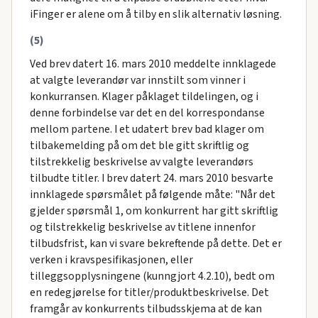
iFinger er alene om å tilby en slik alternativ løsning.
(5)
Ved brev datert 16. mars 2010 meddelte innklagede
at valgte leverandør var innstilt som vinner i
konkurransen. Klager påklaget tildelingen, og i
denne forbindelse var det en del korrespondanse
mellom partene. I et udatert brev bad klager om
tilbakemelding på om det ble gitt skriftlig og
tilstrekkelig beskrivelse av valgte leverandørs
tilbudte titler. I brev datert 24. mars 2010 besvarte
innklagede spørsmålet på følgende måte: "Når det
gjelder spørsmål 1, om konkurrent har gitt skriftlig
og tilstrekkelig beskrivelse av titlene innenfor
tilbudsfrist, kan vi svare bekreftende på dette. Det er
verken i kravspesifikasjonen, eller
tilleggsopplysningene (kunngjort 4.2.10), bedt om
en redegjørelse for titler/produktbeskrivelse. Det
framgår av konkurrents tilbudsskjema at de kan