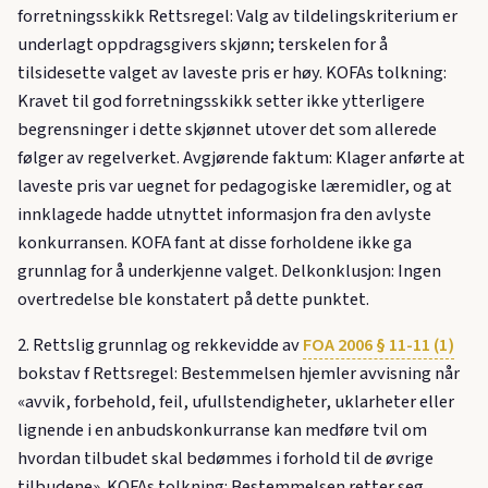
forretningsskikk Rettsregel: Valg av tildelingskriterium er
underlagt oppdragsgivers skjønn; terskelen for å
tilsidesette valget av laveste pris er høy. KOFAs tolkning:
Kravet til god forretningsskikk setter ikke ytterligere
begrensninger i dette skjønnet utover det som allerede
følger av regelverket. Avgjørende faktum: Klager anførte at
laveste pris var uegnet for pedagogiske læremidler, og at
innklagede hadde utnyttet informasjon fra den avlyste
konkurransen. KOFA fant at disse forholdene ikke ga
grunnlag for å underkjenne valget. Delkonklusjon: Ingen
overtredelse ble konstatert på dette punktet.
2. Rettslig grunnlag og rekkevidde av
FOA 2006 § 11-11 (1)
bokstav f Rettsregel: Bestemmelsen hjemler avvisning når
«avvik, forbehold, feil, ufullstendigheter, uklarheter eller
lignende i en anbudskonkurranse kan medføre tvil om
hvordan tilbudet skal bedømmes i forhold til de øvrige
tilbudene». KOFAs tolkning: Bestemmelsen retter seg