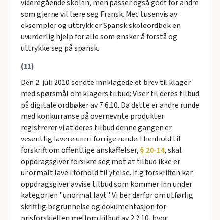
videregående skolen, men passer også godt for andre
som gjerne vil lære seg Fransk. Med tusenvis av
eksempler og uttrykk er Spansk skoleordbok en
uvurderlig hjelp for alle som ønsker å forstå og
uttrykke seg på spansk.
(11)
Den 2. juli 2010 sendte innklagede et brev til klager
med spørsmål om klagers tilbud: Viser til deres tilbud
på digitale ordbøker av 7.6.10. Da dette er andre runde
med konkurranse på overnevnte produkter
registrerer vi at deres tilbud denne gangen er
vesentlig lavere enn i forrige runde. I henhold til
forskrift om offentlige anskaffelser,
§ 20-14
, skal
oppdragsgiver forsikre seg mot at tilbud ikke er
unormalt lave i forhold til ytelse. Iflg forskriften kan
oppdragsgiver avvise tilbud som kommer inn under
kategorien "unormal lavt". Vi ber derfor om utførlig
skriftlig begrunnelse og dokumentasjon for
prisforskjellen mellom tilbud av 2.2.10, hvor