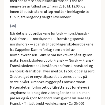
med den første anbudskonkurransen. Frist for
inngivelse av tilbud var 17. juni 2010 kl. 12.00, og
innen tilbudsfristens utløp mottok innklagede to
tilbud, fra klager og valgte leverandør.
(10)
Når det gjaldt ordbøkene for tysk — norsk/norsk –
tysk, fransk — norsk/norsk — fransk og spansk —
norsk/norsk — spansk tilbød klager skoleordbøkene
fra Cappelen Damm forlag som en del av
hovedleveransen. Bøkene var beskrevet på følgende
måte: Fransk skoleordbok (Fransk — Norsk — Fransk)
Fransk skoleordbok består av en fransk-norsk del og
en norsk -fransk del, hver med ca. 12 500 oppslagsord.
Ordutvalget er nøye tilpasset elevenes behov på
dette nivået. Ordboka bygger på Fransk ordbok.
Materialet er forkortet og tilrettelagt for elever i
ungdomsskolen og den videregående skolen, men
passer også godt for andre som gjerne vil lære seg
Fransk. • Tillatt brukt ved eksamen • Ca. 25 000