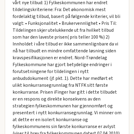
vårt nye tilbud: 1) Fylkeskommunen har endret
tildelingskriteriene: Fra: Det økonomisk mest
fordelaktig tilbud, basert på følgende kriterier, vil bli
valgt: • Funksjonalitet • Brukervennlighet • Pris Til:
Tildelingen skjer utelukkende ut fra hvilket tilbud
som har den laveste prisen( pris teller 100 %) 2)
Innholdet i våre tilbud er ikke sammenlignbare da vi
nå har tilbudt en mindre omfattende løsning siden
kravspesifikasjonen er endret. Nord-Trøndelag
Fylkeskommune har gjort betydelige endringer i
forutsetningene for tildelingen i nytt
anbudsdokument (jf. pkt. 1). Dette har medført et
ulikt konkurransegrunnlag fra NTFK sitt første
konkurranse. Prisen iFinger har gitt i dette tilbudet
er en respons og direkte konsekvens av den
strategien fylkeskommunen har gjennomført og
presentert i nytt konkurransegrunnlag. Vi minner om
at dette er en isolert konkurranse og
fylkeskommunens sin første konkurranse er avlyst
(viser til brev fra fylkeskommunen datert 07.04.2010).