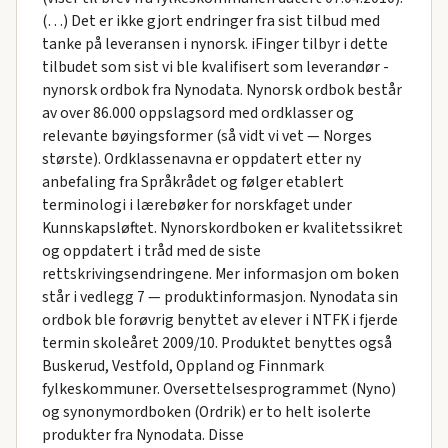
(…) Det er ikke gjort endringer fra sist tilbud med
tanke på leveransen i nynorsk. iFinger tilbyr i dette
tilbudet som sist vi ble kvalifisert som leverandør -
nynorsk ordbok fra Nynodata. Nynorsk ordbok består
av over 86.000 oppslagsord med ordklasser og
relevante bøyingsformer (så vidt vi vet — Norges
største). Ordklassenavna er oppdatert etter ny
anbefaling fra Språkrådet og følger etablert
terminologi i lærebøker for norskfaget under
Kunnskapsløftet. Nynorskordboken er kvalitetssikret
og oppdatert i tråd med de siste
rettskrivingsendringene. Mer informasjon om boken
står i vedlegg 7 — produktinformasjon. Nynodata sin
ordbok ble forøvrig benyttet av elever i NTFK i fjerde
termin skoleåret 2009/10. Produktet benyttes også
Buskerud, Vestfold, Oppland og Finnmark
fylkeskommuner. Oversettelsesprogrammet (Nyno)
og synonymordboken (Ordrik) er to helt isolerte
produkter fra Nynodata. Disse