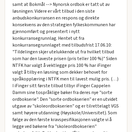
samt at Bokmål --> Nynorsk ordbok er tatt ut av
løsningen. Videre er vårt tilbud i den siste
anbudskonkurransen en respons og direkte
konsekvens av den strategien fylkeskommunen har
gjennomført og presentert i nytt
konkurransegrunnlag. Hentet ut fra
konkurransegrunnlaget med tilbudsfrist 17.06.10:
"Tildelingen skjer utelukkende ut fra hvilket tilbud
som har den laveste prisen (pris teller 100 %)" Siden
NTFK har valgt å vektlegge pris 100 % har iFinger
valgt å tilby en løsning som dekker behovet for
språkopplæring i NTFK men til lavest mulig pris. (…)
I iFinger sitt første tilbud tilbyr iFinger Cappelen
Damm sine tospråklige bøker fra deres nye "sorte
ordbokserie". Den "sorte ordbokserien" er en utvidet
utgave av "skoleordbokserien" og er tilrettelagt VGS
samt høyere utdanning (Høyskole/Universitet). Som
følge av den første kravspesifikasjonen valgte vi å
legge ved bøkene fra "skoleordbokserien"