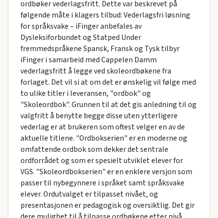
ordbøker vederlagsfritt. Dette var beskrevet på
følgende måte i klagers tilbud: Vederlagsfri løsning
for språksvake – iFinger anbefales av
Dysleksiforbundet og Statped Under
fremmedspråkene Spansk, Fransk og Tysk tilbyr
iFinger i samarbeid med Cappelen Damm
vederlagsfritt å legge ved skoleordbøkene fra
forlaget. Det vil si at om det er ønskelig vil følge med
to ulike titler i leveransen, "ordbok" og
"Skoleordbok". Grunnen til at det gis anledning til og
valgfritt å benytte begge disse uten ytterligere
vederlag er at brukeren som oftest velger en av de
aktuelle titlene. "Ordbokserien" er en moderne og
omfattende ordbok som dekker det sentrale
ordforrådet og som er spesielt utviklet elever for
VGS. "Skoleordbokserien" er en enklere versjon som
passer til nybegynnere i språket samt språksvake
elever. Ordutvalget er tilpasset nivået, og
presentasjonen er pedagogisk og oversiktlig. Det gir
dere mulighet til å tilpasse ordbøkene etter nivå.