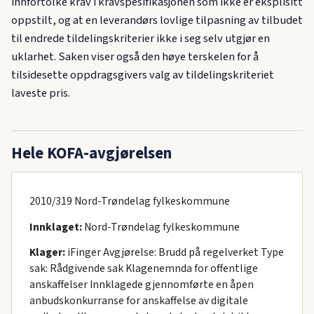
innfortolke krav i kravspesifikasjonen som ikke er eksplisitt
oppstilt, og at en leverandørs lovlige tilpasning av tilbudet
til endrede tildelingskriterier ikke i seg selv utgjør en
uklarhet. Saken viser også den høye terskelen for å
tilsidesette oppdragsgivers valg av tildelingskriteriet
laveste pris.
Hele KOFA-avgjørelsen
2010/319 Nord-Trøndelag fylkeskommune
Innklaget:
Nord-Trøndelag fylkeskommune
Klager:
iFinger Avgjørelse: Brudd på regelverket Type
sak: Rådgivende sak Klagenemnda for offentlige
anskaffelser Innklagede gjennomførte en åpen
anbudskonkurranse for anskaffelse av digitale