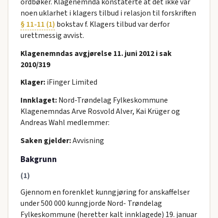
ordbøker. Klagenemnda konstaterte at det ikke var
noen uklarhet i klagers tilbud i relasjon til forskriften
§ 11-11 (1)
bokstav f. Klagers tilbud var derfor
urettmessig avvist.
Klagenemndas avgjørelse 11. juni 2012 i sak
2010/319
Klager:
iFinger Limited
Innklaget:
Nord-Trøndelag Fylkeskommune
Klagenemndas Arve Rosvold Alver, Kai Krüger og
Andreas Wahl medlemmer:
Saken gjelder:
Avvisning
Bakgrunn
(1)
Gjennom en forenklet kunngjøring for anskaffelser
under 500 000 kunngjorde Nord- Trøndelag
Fylkeskommune (heretter kalt innklagede) 19. januar