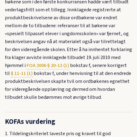
bøkene som i den første konkurransen hadde vært tilbudt
vederlagsfritt som et tillegg. Innklagede registrerte at
produktbeskrivelsene av disse ordbøkene var endret
mellom de to tilbudene: referanser til at bøkene var
«spesielt tilpasset elever i ungdomsskolen» var fjernet, og
beskrivelsen angav nå at materialet også var tilrettelagt
for den videregående skolen. Etter å ha innhentet forklaring
fra klager avviste innklagede tilbudet 19. juli 2010 med
hjemmel i
FOA 2006 § 20-13 (1)
bokstav f, senere korrigert
til
§ 11-11 (1)
bokstav f, under henvisning til at den endrede
produktbeskrivelsen skapte tvil om ordbøkenes egnethet
for videregående opplæring og dermed om hvordan
tilbudet skulle bedømmes mot øvrige tilbud.
KOFAs vurdering
1. Tildelingskriteriet laveste pris og kravet til god