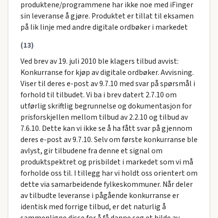
produktene/programmene har ikke noe med iFinger
sin leveranse å gjøre. Produktet er tillat til eksamen
på lik linje med andre digitale ordbøker i markedet
(13)
Ved brev av 19. juli 2010 ble klagers tilbud avvist:
Konkurranse for kjøp av digitale ordbøker. Avvisning.
Viser til deres e-post av 9.7.10 med svar på spørsmål i
forhold til tilbudet. Vi ba i brev datert 2.7.10 om
utførlig skriftlig begrunnelse og dokumentasjon for
prisforskjellen mellom tilbud av 2.2.10 og tilbud av
7.6.10. Dette kan vi ikke se å ha fått svar på gjennom
deres e-post av 9.7.10. Selv om første konkurranse ble
avlyst, gir tilbudene fra denne et signal om
produktspektret og prisbildet i markedet som vi må
forholde oss til. I tillegg har vi holdt oss orientert om
dette via samarbeidende fylkeskommuner. Når deler
av tilbudte leveranse i pågående konkurranse er
identisk med forrige tilbud, er det naturlig å