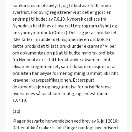
konkurransen ble avlyst, og tilbud av 7.6.10 innen
svarfrist. For øvrig registrerer vi at det er gjort en
endring i tilbudet av 7.6.10. Nynorsk ordliste fra
Nynodata består av et oversetterprogram (Nyno) og
en synonymordbok (Ordrik). Dette gjør at produktet
ikke faller inn under definisjonen av en ordbok. Er
dette produktet tillatt brukt under eksamen? Vi ber
om dokumentasjon på at tilbudte nynorsk ordliste
fra Nynodata er tillatt brukt under eksamen i hht.
eksamensreglementet, samt dokumentasjon for at
ordlisten har bøyde former og minigrammatikk i hht.
kravene i kravspesifikasjonen. Etterspurt
dokumentasjon og begrunnelse for prisdifferanse
oversendes så raskt som mulig, og senest innen
12.7.10.
(12)
Klager besvarte henvendelsen ved brev av 6. juli 2010:
Det er ulike årsaker til at iFinger har lagt ned prisen i