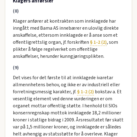
Klagers anførsler
(8)
Klager anfører at kontrakten som innklagede har
inngått med Bama AS innebærer en ulovlig direkte
anskaffelse, ettersom innklagede er å anse som et
offentligrettslig organ, jf. forskriften
§ 1-2 (2)
, som
plikter å følge regelverket om offentlige
anskaffelser, herunder kunngjøringsplikten.
(9)
Det vises for det første til at innklagede ivaretar
allmennhetens behov, og ikke er av industriell eller
forretningsmessig karakter, jf.
§ 1-2 (2)
bokstav a. Et
vesentlig element ved denne vurderingen er om
organet mottar offentlig støtte. I henhold til SIOs
konsernregnskap mottok innklagede 18,2 millioner
kroner i statlige bidrag i 2009. Årsresultatet før skatt
var på 1,5 millioner kroner, og innklagede er således
helt avhengig av statsstøtte for å overleve. Klager