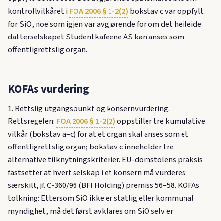
kontrollvilkåret i
FOA 2006 § 1-2(2)
bokstav c var oppfylt
for SiO, noe som igjen var avgjørende for om det heileide
datterselskapet Studentkafeene AS kan anses som
offentligrettslig organ.
KOFAs vurdering
1. Rettslig utgangspunkt og konsernvurdering.
Rettsregelen:
FOA 2006 § 1-2(2)
oppstiller tre kumulative
vilkår (bokstav a–c) for at et organ skal anses som et
offentligrettslig organ; bokstav c inneholder tre
alternative tilknytningskriterier. EU-domstolens praksis
fastsetter at hvert selskap i et konsern må vurderes
særskilt, jf. C-360/96 (BFI Holding) premiss 56–58. KOFAs
tolkning: Ettersom SiO ikke er statlig eller kommunal
myndighet, må det først avklares om SiO selv er