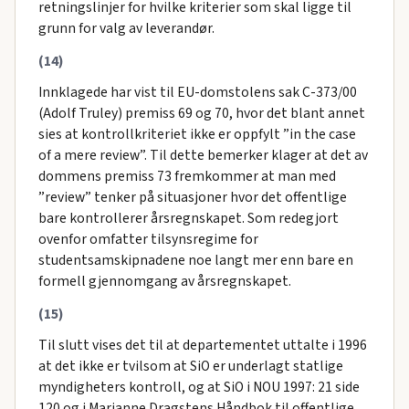
retningslinjer for hvilke kriterier som skal ligge til
grunn for valg av leverandør.
(14)
Innklagede har vist til EU-domstolens sak C-373/00
(Adolf Truley) premiss 69 og 70, hvor det blant annet
sies at kontrollkriteriet ikke er oppfylt ”in the case
of a mere review”. Til dette bemerker klager at det av
dommens premiss 73 fremkommer at man med
”review” tenker på situasjoner hvor det offentlige
bare kontrollerer årsregnskapet. Som redegjort
ovenfor omfatter tilsynsregime for
studentsamskipnadene noe langt mer enn bare en
formell gjennomgang av årsregnskapet.
(15)
Til slutt vises det til at departementet uttalte i 1996
at det ikke er tvilsom at SiO er underlagt statlige
myndigheters kontroll, og at SiO i NOU 1997: 21 side
120 og i Marianne Dragstens Håndbok til offentlige