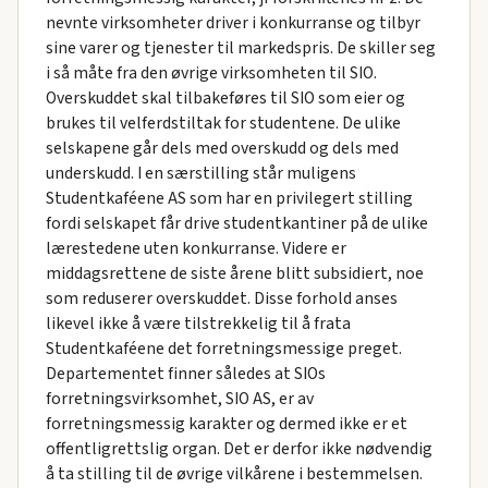
nevnte virksomheter driver i konkurranse og tilbyr
sine varer og tjenester til markedspris. De skiller seg
i så måte fra den øvrige virksomheten til SIO.
Overskuddet skal tilbakeføres til SIO som eier og
brukes til velferdstiltak for studentene. De ulike
selskapene går dels med overskudd og dels med
underskudd. I en særstilling står muligens
Studentkaféene AS som har en privilegert stilling
fordi selskapet får drive studentkantiner på de ulike
lærestedene uten konkurranse. Videre er
middagsrettene de siste årene blitt subsidiert, noe
som reduserer overskuddet. Disse forhold anses
likevel ikke å være tilstrekkelig til å frata
Studentkaféene det forretningsmessige preget.
Departementet finner således at SIOs
forretningsvirksomhet, SIO AS, er av
forretningsmessig karakter og dermed ikke er et
offentligrettslig organ. Det er derfor ikke nødvendig
å ta stilling til de øvrige vilkårene i bestemmelsen.