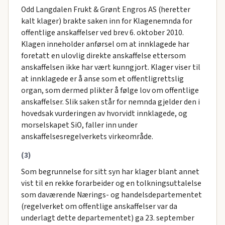
Odd Langdalen Frukt & Grønt Engros AS (heretter
kalt klager) brakte saken inn for Klagenemnda for
offentlige anskaffelser ved brev 6. oktober 2010.
Klagen inneholder anførsel om at innklagede har
foretatt en ulovlig direkte anskaffelse ettersom
anskaffelsen ikke har vært kunngjort. Klager viser til
at innklagede er å anse som et offentligrettslig
organ, som dermed plikter å følge lov om offentlige
anskaffelser. Slik saken står for nemnda gjelder den i
hovedsak vurderingen av hvorvidt innklagede, og
morselskapet SiO, faller inn under
anskaffelsesregelverkets virkeområde.
(3)
Som begrunnelse for sitt syn har klager blant annet
vist til en rekke forarbeider og en tolkningsuttalelse
som daværende Nærings- og handelsdepartementet
(regelverket om offentlige anskaffelser var da
underlagt dette departementet) ga 23. september