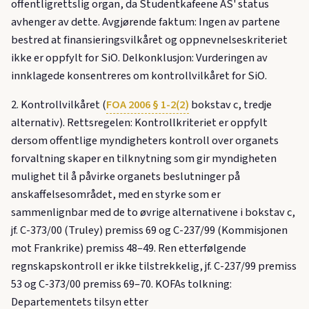
offentligrettslig organ, da Studentkafeene AS' status
avhenger av dette. Avgjørende faktum: Ingen av partene
bestred at finansieringsvilkåret og oppnevnelseskriteriet
ikke er oppfylt for SiO. Delkonklusjon: Vurderingen av
innklagede konsentreres om kontrollvilkåret for SiO.
2. Kontrollvilkåret (
FOA 2006 § 1-2(2)
bokstav c, tredje
alternativ). Rettsregelen: Kontrollkriteriet er oppfylt
dersom offentlige myndigheters kontroll over organets
forvaltning skaper en tilknytning som gir myndigheten
mulighet til å påvirke organets beslutninger på
anskaffelsesområdet, med en styrke som er
sammenlignbar med de to øvrige alternativene i bokstav c,
jf. C-373/00 (Truley) premiss 69 og C-237/99 (Kommisjonen
mot Frankrike) premiss 48–49. Ren etterfølgende
regnskapskontroll er ikke tilstrekkelig, jf. C-237/99 premiss
53 og C-373/00 premiss 69–70. KOFAs tolkning:
Departementets tilsyn etter