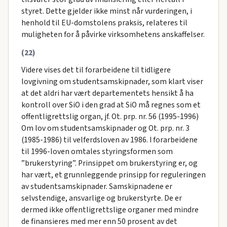
styret. Dette gjelder ikke minst når vurderingen, i
henhold til EU-domstolens praksis, relateres til
muligheten for å påvirke virksomhetens anskaffelser.
(22)
Videre vises det til forarbeidene til tidligere
lovgivning om studentsamskipnader, som klart viser
at det aldri har vært departementets hensikt å ha
kontroll over SiO i den grad at SiO må regnes som et
offentligrettslig organ, jf. Ot. prp. nr. 56 (1995-1996)
Om lov om studentsamskipnader og Ot. prp. nr. 3
(1985-1986) til velferdsloven av 1986. I forarbeidene
til 1996-loven omtales styringsformen som
”brukerstyring”. Prinsippet om brukerstyring er, og
har vært, et grunnleggende prinsipp for reguleringen
av studentsamskipnader. Samskipnadene er
selvstendige, ansvarlige og brukerstyrte. De er
dermed ikke offentligrettslige organer med mindre
de finansieres med mer enn 50 prosent av det