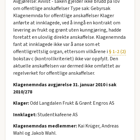
Avgjørelse: Avvist - saken gjelder ikke brudd på lov
om offentlige anskaffelser Type sak: Gebyrsak
Klagenemnda for offentlige anskaffelser Klager
anførte at innklagede, ved å inngå en kontrakt om
levering av frukt og grønt uten kunngjøring, hadde
foretatt en ulovlig direkte anskaffelse. Klagenemnda
fant at innklagede ikke var å anse som et
offentligrettslig organ, ettersom vilkårene i
§ 1-2 (2)
bokstav c (kontrollkriteriet) ikke var oppfylt. Den
aktuelle anskaffelsen var dermed ikke omfattet av
regelverket for offentlige anskaffelser.
Klagenemndas avgjørelse 31. januar 2010 i sak
2010/278
Klager:
Odd Langdalen Frukt & Grønt Engros AS
Innklaget:
Studentkafeene AS
Klagenemndas medlemmer:
Kai Krüger, Andreas
Wahl og Jakob Wahl.