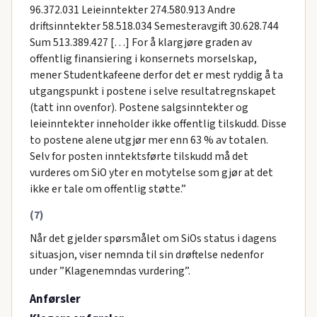
96.372.031 Leieinntekter 274.580.913 Andre
driftsinntekter 58.518.034 Semesteravgift 30.628.744
Sum 513.389.427 […] For å klargjøre graden av
offentlig finansiering i konsernets morselskap,
mener Studentkafeene derfor det er mest ryddig å ta
utgangspunkt i postene i selve resultatregnskapet
(tatt inn ovenfor). Postene salgsinntekter og
leieinntekter inneholder ikke offentlig tilskudd. Disse
to postene alene utgjør mer enn 63 % av totalen.
Selv for posten inntektsførte tilskudd må det
vurderes om SiO yter en motytelse som gjør at det
ikke er tale om offentlig støtte.”
(7)
Når det gjelder spørsmålet om SiOs status i dagens
situasjon, viser nemnda til sin drøftelse nedenfor
under ”Klagenemndas vurdering”.
Anførsler