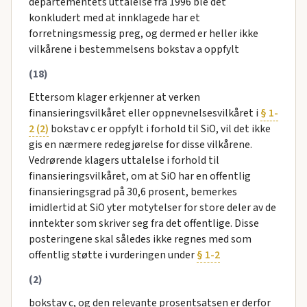
departementets uttalelse fra 1996 ble det
konkludert med at innklagede har et
forretningsmessig preg, og dermed er heller ikke
vilkårene i bestemmelsens bokstav a oppfylt
(18)
Ettersom klager erkjenner at verken
finansieringsvilkåret eller oppnevnelsesvilkåret i
§ 1-
2 (2)
bokstav c er oppfylt i forhold til SiO, vil det ikke
gis en nærmere redegjørelse for disse vilkårene.
Vedrørende klagers uttalelse i forhold til
finansieringsvilkåret, om at SiO har en offentlig
finansieringsgrad på 30,6 prosent, bemerkes
imidlertid at SiO yter motytelser for store deler av de
inntekter som skriver seg fra det offentlige. Disse
posteringene skal således ikke regnes med som
offentlig støtte i vurderingen under
§ 1-2
(2)
bokstav c, og den relevante prosentsatsen er derfor