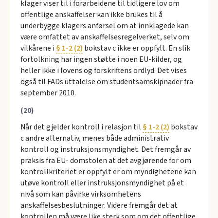
klager viser til i forarbeidene til tidligere lov om
offentlige anskaffelser kan ikke brukes til å
underbygge klagers anførsel om at innklagede kan
være omfattet av anskaffelsesregelverket, selv om
vilkårene i
§ 1-2 (2)
bokstav c ikke er oppfylt. En slik
fortolkning har ingen støtte i noen EU-kilder, og
heller ikke i lovens og forskriftens ordlyd. Det vises
også til FADs uttalelse om studentsamskipnader fra
september 2010.
(20)
Når det gjelder kontroll i relasjon til
§ 1-2 (2)
bokstav
c andre alternativ, menes både administrativ
kontroll og instruksjonsmyndighet. Det fremgår av
praksis fra EU- domstolen at det avgjørende for om
kontrollkriteriet er oppfylt er om myndighetene kan
utøve kontroll eller instruksjonsmyndighet på et
nivå som kan påvirke virksomhetens
anskaffelsesbeslutninger. Videre fremgår det at
kontrollen må være like sterk som om det offentlige