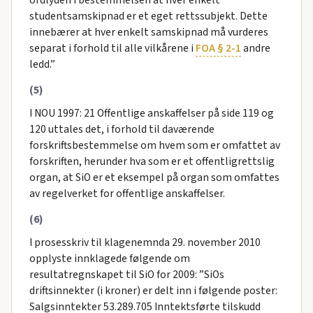
studentsamskipnad er et eget rettssubjekt. Dette
innebærer at hver enkelt samskipnad må vurderes
separat i forhold til alle vilkårene i
FOA § 2-1
andre
ledd.”
(5)
I NOU 1997: 21 Offentlige anskaffelser på side 119 og
120 uttales det, i forhold til daværende
forskriftsbestemmelse om hvem som er omfattet av
forskriften, herunder hva som er et offentligrettslig
organ, at SiO er et eksempel på organ som omfattes
av regelverket for offentlige anskaffelser.
(6)
I prosesskriv til klagenemnda 29. november 2010
opplyste innklagede følgende om
resultatregnskapet til SiO for 2009: ”SiOs
driftsinnekter (i kroner) er delt inn i følgende poster:
Salgsinntekter 53.289.705 Inntektsførte tilskudd