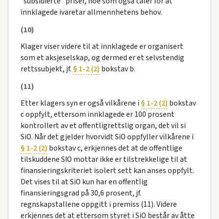
”subsidierte” priser, noe som også taler for at
innklagede ivaretar allmennhetens behov.
(10)
Klager viser videre til at innklagede er organisert
som et aksjeselskap, og dermed er et selvstendig
rettssubjekt, jf.
§ 1-2 (2)
bokstav b.
(11)
Etter klagers syn er også vilkårene i
§ 1-2 (2)
bokstav
c oppfylt, ettersom innklagede er 100 prosent
kontrollert av et offentligrettslig organ, det vil si
SiO. Når det gjelder hvorvidt SiO oppfyller vilkårene i
§ 1-2 (2)
bokstav c, erkjennes det at de offentlige
tilskuddene SIO mottar ikke er tilstrekkelige til at
finansieringskriteriet isolert sett kan anses oppfylt.
Det vises til at SiO kun har en offentlig
finansieringsgrad på 30,6 prosent, jf.
regnskapstallene oppgitt i premiss (11). Videre
erkjennes det at ettersom styret i SiO består av åtte