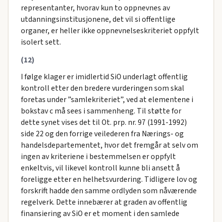
representanter, hvorav kun to oppnevnes av
utdanningsinstitusjonene, det vil si offentlige
organer, er heller ikke oppnevnelseskriteriet oppfylt
isolert sett.
(12)
I følge klager er imidlertid SiO underlagt offentlig
kontroll etter den bredere vurderingen som skal
foretas under ”samlekriteriet”, ved at elementene i
bokstav c må sees i sammenheng. Til støtte for
dette synet vises det til Ot. prp. nr. 97 (1991-1992)
side 22 og den forrige veilederen fra Nærings- og
handelsdepartementet, hvor det fremgår at selv om
ingen av kriteriene i bestemmelsen er oppfylt
enkeltvis, vil likevel kontroll kunne bli ansett å
foreligge etter en helhetsvurdering. Tidligere lov og
forskrift hadde den samme ordlyden som nåværende
regelverk. Dette innebærer at graden av offentlig
finansiering av SiO er et moment i den samlede