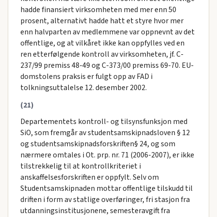
hadde finansiert virksomheten med mer enn 50
prosent, alternativt hadde hatt et styre hvor mer
enn halvparten av medlemmene var oppnevnt av det
offentlige, og at vilkåret ikke kan oppfylles ved en
ren etterfølgende kontroll av virksomheten, jf. C-
237/99 premiss 48-49 og C-373/00 premiss 69-70. EU-
domstolens praksis er fulgt opp av FAD i
tolkningsuttalelse 12. desember 2002.
(21)
Departementets kontroll- og tilsynsfunksjon med
SiO, som fremgår av studentsamskipnadsloven § 12
og studentsamskipnadsforskriften§ 24, og som
nærmere omtales i Ot. prp. nr. 71 (2006-2007), er ikke
tilstrekkelig til at kontrollkriteriet i
anskaffelsesforskriften er oppfylt. Selv om
Studentsamskipnaden mottar offentlige tilskudd til
driften i form av statlige overføringer, fri stasjon fra
utdanningsinstitusjonene, semesteravgift fra