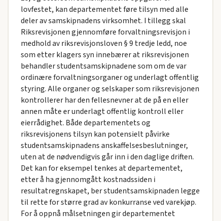
lovfestet, kan departementet føre tilsyn med alle
deler av samskipnadens virksomhet. I tillegg skal
Riksrevisjonen gjennomføre forvaltningsrevisjon i
medhold av riksrevisjonsloven § 9 tredje ledd, noe
som etter klagers syn innebærer at riksrevisjonen
behandler studentsamskipnadene som om de var
ordinære forvaltningsorganer og underlagt offentlig
styring. Alle organer og selskaper som riksrevisjonen
kontrollerer har den fellesnevner at de på en eller
annen måte er underlagt offentlig kontroll eller
eierrådighet. Både departementets og
riksrevisjonens tilsyn kan potensielt påvirke
studentsamskipnadens anskaffelsesbeslutninger,
uten at de nødvendigvis går inn i den daglige driften.
Det kan for eksempel tenkes at departementet,
etter å ha gjennomgått kostnadssiden i
resultatregnskapet, ber studentsamskipnaden legge
til rette for større grad av konkurranse ved varekjøp.
For å oppnå målsetningen gir departementet