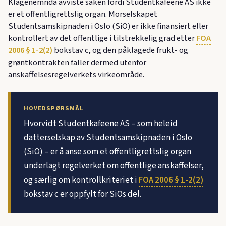
Klagenemnda avviste saken fordi Studentkafeene AS ikke
er et offentligrettslig organ. Morselskapet
Studentsamskipnaden i Oslo (SiO) er ikke finansiert eller
kontrollert av det offentlige i tilstrekkelig grad etter
FOA
2006 § 1-2(2)
bokstav c, og den påklagede frukt- og
grøntkontrakten faller dermed utenfor
anskaffelsesregelverkets virkeområde.
HOVEDSPØRSMÅL
Hvorvidt Studentkafeene AS – som heleid
datterselskap av Studentsamskipnaden i Oslo
(SiO) – er å anse som et offentligrettslig organ
underlagt regelverket om offentlige anskaffelser,
og særlig om kontrollkriteriet i
FOA 2006 § 1-2(2)
bokstav c er oppfylt for SiOs del.