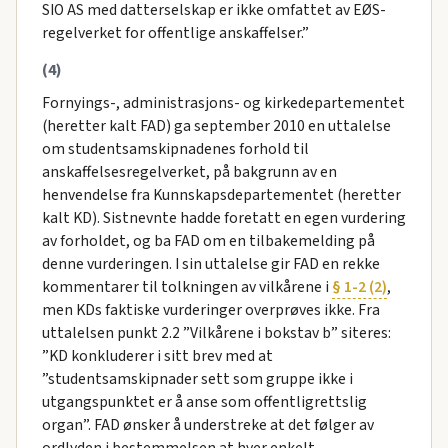
SIO AS med datterselskap er ikke omfattet av EØS-
regelverket for offentlige anskaffelser.”
(4)
Fornyings-, administrasjons- og kirkedepartementet
(heretter kalt FAD) ga september 2010 en uttalelse
om studentsamskipnadenes forhold til
anskaffelsesregelverket, på bakgrunn av en
henvendelse fra Kunnskapsdepartementet (heretter
kalt KD). Sistnevnte hadde foretatt en egen vurdering
av forholdet, og ba FAD om en tilbakemelding på
denne vurderingen. I sin uttalelse gir FAD en rekke
kommentarer til tolkningen av vilkårene i
§ 1-2 (2)
,
men KDs faktiske vurderinger overprøves ikke. Fra
uttalelsen punkt 2.2 ”Vilkårene i bokstav b” siteres:
”KD konkluderer i sitt brev med at
”studentsamskipnader sett som gruppe ikke i
utgangspunktet er å anse som offentligrettslig
organ”. FAD ønsker å understreke at det følger av
ordlyden i bestemmelsen at hver enkelt