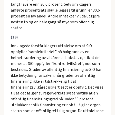
langt lavere enn 30,6 prosent. Selv om klagers
anførte prosentsats skulle legges til grunn, er 30,6
prosent en lav andel. Andre inntekter vil da utgjøre
nesten to og en halv gang så mye som offentlig
støtte.
(19)
Innklagede forstår klagers uttalelse om at SiO
oppfyller ”samlekriteriet” på bakgrunn av en
helhetsvurdering av vilkårene i bokstav c, slik at det
menes at SiO oppfyller ”kontrollvilkåret”, noe som
bestrides. Graden av offentlig finansiering av SiO har
ikke betydning for saken, når graden av offentlig
finansiering ikke er tilstrekkelig til at
finansieringsvilkåret isolert sett er oppfylt. Det vises
til at det følger av regelverkets systematikk at en
offentlig finansieringsgrad på under 50 prosent
utelukker at slik finansiering er nok til å gi et organ
status som et offentligrettslig organ. De uttalelsene