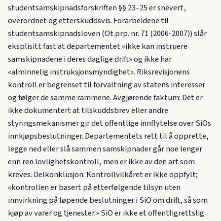
studentsamskipnadsforskriften §§ 23–25 er snevert,
overordnet og etterskuddsvis. Forarbeidene til
studentsamskipnadsloven (Ot.prp. nr. 71 (2006-2007)) slår
eksplisitt fast at departementet «ikke kan instruere
samskipnadene i deres daglige drift» og ikke har
«alminnelig instruksjonsmyndighet». Riksrevisjonens
kontroll er begrenset til forvaltning av statens interesser
og følger de samme rammene. Avgjørende faktum: Det er
ikke dokumentert at tilskuddsbrev eller andre
styringsmekanismer gir det offentlige innflytelse over SiOs
innkjøpsbeslutninger. Departementets rett til å opprette,
legge ned eller slå sammen samskipnader går noe lenger
enn ren lovlighetskontroll, men er ikke av den art som
kreves. Delkonklusjon: Kontrollvilkåret er ikke oppfylt;
«kontrollen er basert på etterfølgende tilsyn uten
innvirkning på løpende beslutninger i SiO om drift, så som
kjøp av varer og tjenester.» SiO er ikke et offentligrettslig