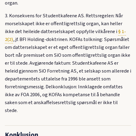
organ.
3. Konsekvens for Studentkafeene AS. Rettsregelen: Når
morselskapet ikke er offentligrettslig organ, kan heller
ikke det heileide datterselskapet oppfylle vilkårene i
§ 1-
2(2)
, jf. BFI Holding-doktrinen. KOFAs tolkning: Spørsmålet
om datterselskapet er et eget offentligrettslig organ faller
bort når premisset om SiO som offentligrettslig organ ikke
er til stede. Avgjørende faktum: Studentkafeene AS er
heleid gjennom SiO Forretning AS, et selskap som allerede i
departementets uttalelse fra 1996 ble ansett som
forretningsmessig. Delkonklusjon: Innklagede omfattes
ikke av FOA 2006, og KOFAs kompetanse til å behandle
saken som et anskaffelsesrettslig spørsmål er ikke til
stede.
Konklusjon