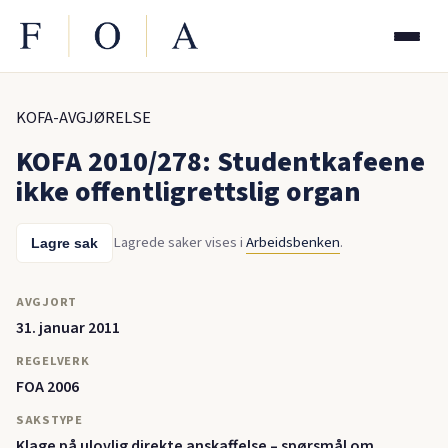
KOFA-AVGJØRELSE
KOFA 2010/278: Studentkafeene
ikke offentligrettslig organ
Lagrede saker vises i
Arbeidsbenken
.
Lagre sak
AVGJORT
31. januar 2011
REGELVERK
FOA 2006
SAKSTYPE
Klage på ulovlig direkte anskaffelse – spørsmål om