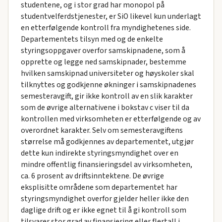
studentene, og i stor grad har monopol på
studentvelferdstjenester, er SiO likevel kun underlagt
en etterfølgende kontroll fra myndighetenes side.
Departementets tilsyn med og de enkelte
styringsoppgaver overfor samskipnadene, som å
opprette og legge ned samskipnader, bestemme
hvilken samskipnad universiteter og høyskoler skal
tilknyttes og godkjenne økninger i samskipnadenes
semesteravgift, gir ikke kontroll av en slik karakter
som de øvrige alternativene i bokstav c viser til da
kontrollen med virksomheten er etterfølgende og av
overordnet karakter. Selv om semesteravgiftens
størrelse må godkjennes av departementet, utgjør
dette kun indirekte styringsmyndighet over en
mindre offentlig finansieringsdel av virksomheten,
ca. 6 prosent av driftsinntektene. De øvrige
eksplisitte områdene som departementet har
styringsmyndighet overfor gjelder heller ikke den
daglige drift og er ikke egnet til å gi kontroll som
tilsvarer stor grad av finansiering eller flertall i