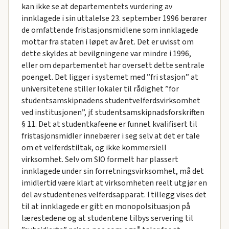
kan ikke se at departementets vurdering av
innklagede i sin uttalelse 23. september 1996 berører
de omfattende fristasjonsmidlene som innklagede
mottar fra staten i løpet av året. Det er uvisst om
dette skyldes at bevilgningene var mindre i 1996,
eller om departementet har oversett dette sentrale
poenget. Det ligger i systemet med ”fri stasjon” at
universitetene stiller lokaler til rådighet ”for
studentsamskipnadens studentvelferdsvirksomhet
ved institusjonen”, jf. studentsamskipnadsforskriften
§ 11. Det at studentkafeene er funnet kvalifisert til
fristasjonsmidler innebærer i seg selv at det er tale
om et velferdstiltak, og ikke kommersiell
virksomhet. Selv om SIO formelt har plassert
innklagede under sin forretningsvirksomhet, må det
imidlertid være klart at virksomheten reelt utgjør en
del av studentenes velferdsapparat. I tillegg vises det
til at innklagede er gitt en monopolsituasjon på
lærestedene og at studentene tilbys servering til