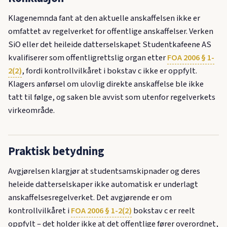
Klagenemnda fant at den aktuelle anskaffelsen ikke er
omfattet av regelverket for offentlige anskaffelser. Verken
SiO eller det heileide datterselskapet Studentkafeene AS
kvalifiserer som offentligrettslig organ etter
FOA 2006 § 1-
2(2)
, fordi kontrollvilkåret i bokstav c ikke er oppfylt.
Klagers anførsel om ulovlig direkte anskaffelse ble ikke
tatt til følge, og saken ble avvist som utenfor regelverkets
virkeområde.
Praktisk betydning
Avgjørelsen klargjør at studentsamskipnader og deres
heleide datterselskaper ikke automatisk er underlagt
anskaffelsesregelverket. Det avgjørende er om
kontrollvilkåret i
FOA 2006 § 1-2(2)
bokstav c er reelt
oppfylt – det holder ikke at det offentlige fører overordnet,