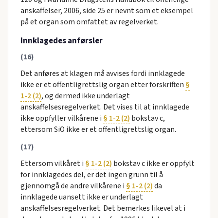
anskaffelser, 2006, side 25 er nevnt som et eksempel
på et organ som omfattet av regelverket.
Innklagedes anførsler
(16)
Det anføres at klagen må avvises fordi innklagede
ikke er et offentligrettslig organ etter forskriften
§
1-2 (2)
, og dermed ikke underlagt
anskaffelsesregelverket. Det vises til at innklagede
ikke oppfyller vilkårene i
§ 1-2 (2)
bokstav c,
ettersom SiO ikke er et offentligrettslig organ.
(17)
Ettersom vilkåret i
§ 1-2 (2)
bokstav c ikke er oppfylt
for innklagedes del, er det ingen grunn til å
gjennomgå de andre vilkårene i
§ 1-2 (2)
da
innklagede uansett ikke er underlagt
anskaffelsesregelverket. Det bemerkes likevel at i