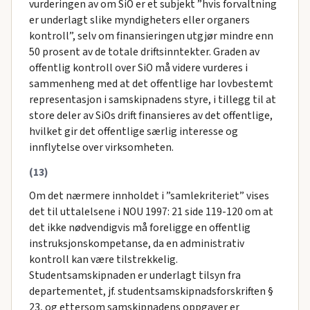
vurderingen av om SiO er et subjekt ”hvis forvaltning
er underlagt slike myndigheters eller organers
kontroll”, selv om finansieringen utgjør mindre enn
50 prosent av de totale driftsinntekter. Graden av
offentlig kontroll over SiO må videre vurderes i
sammenheng med at det offentlige har lovbestemt
representasjon i samskipnadens styre, i tillegg til at
store deler av SiOs drift finansieres av det offentlige,
hvilket gir det offentlige særlig interesse og
innflytelse over virksomheten.
(13)
Om det nærmere innholdet i ”samlekriteriet” vises
det til uttalelsene i NOU 1997: 21 side 119-120 om at
det ikke nødvendigvis må foreligge en offentlig
instruksjonskompetanse, da en administrativ
kontroll kan være tilstrekkelig.
Studentsamskipnaden er underlagt tilsyn fra
departementet, jf. studentsamskipnadsforskriften §
23, og ettersom samskipnadens oppgaver er