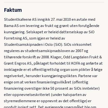
Faktum
Studentkafeene AS inngikk 27. mai 2010 en avtale med
Bama AS om levering av frukt og grønt uten forutgående
kunngjøring. Selskapet er heleid datterselskap av SiO
Forretning AS, som igjen er heleid av
Studentsamskipnaden i Oslo (SiO). SiOs virksomhet
reguleres av studentsamskipnadsloven av 2007 og
tilhørende forskrift av 2008. Klager, Odd Langdalen Frukt &
Grønt Engros AS, påklaget forholdet til KOFA og anførte at
innklagede er et offentligrettslig organ som plikter å følge
regelverket, herunder kunngjøringsplikten. Partene var
enige om at verken finansieringsvilkåret (offentlig
finansiering overstiger ikke 50 prosent av SiOs inntekter)
eller oppnevnelseskriteriet (under halvparten av
styremedlemmene er oppnevnt av det offentlige) er
oppfylt isolert sett. Det avgjørende spørsmålet ble om