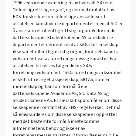
1996 vedrørende vurderingen av hvorvidt SiO er et
”offentligrettslig organ”, og dermed omfattet av
EØS-forskriftene om offentlige anskaffelser. I
uttalelsen konkluderte departementet med at SiO er
å anse som et offentligrettslig organ. Vedrørende
datterselskapet Studentkafeene AS konkluderte
departementet derimot med at SiOs datterselskap
ikke var et offentligrettslig organ, fordi selskapets
virksomhet var av forretningsmessig karakter. Fra
uttalelsen hitsettes følgende om SiOs
forretningsvirksomhet: ”SIOs forretningsvirksomhet
er skilt ut i et eget aksjeselskap, SIO AS, som er
morselskap og har som formål å eie
datterselskapene Akademia AS, SIO Data AS og
Studentkafeene AS. Et særskilt spørsmål er om disse
selskapene er omfattet av EØS- regelverket. Det må
således vurderes om disse selskapene er opprettet
med det bestemte formål å imøtekomme
allmennhetens behov og ikke er av
forretningsmessig karakter, jf forskriftenes nr 2. De