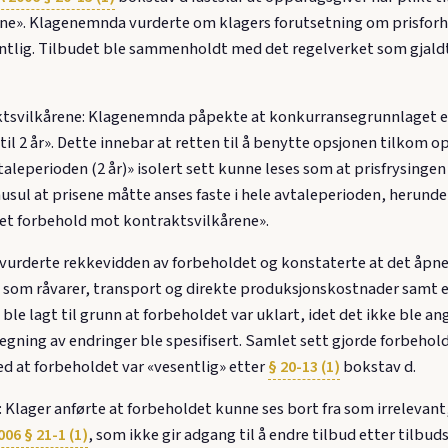
ne». Klagenemnda vurderte om klagers forutsetning om prisforha
esentlig. Tilbudet ble sammenholdt med det regelverket som gjaldt
tsvilkårene: Klagenemnda påpekte at konkurransegrunnlaget eks
inntil 2 år». Dette innebar at retten til å benytte opsjonen tilko
aleperioden (2 år)» isolert sett kunne leses som at prisfrysingen
ausul at prisene måtte anses faste i hele avtaleperioden, herun
«et forbehold mot kontraktsvilkårene».
urderte rekkevidden av forbeholdet og konstaterte at det åpnet
som råvarer, transport og direkte produksjonskostnader samt en
 Det ble lagt til grunn at forbeholdet var uklart, idet det ikke bl
gning av endringer ble spesifisert. Samlet sett gjorde forbehold
 at forbeholdet var «vesentlig» etter
§ 20-13 (1)
bokstav d.
: Klager anførte at forbeholdet kunne ses bort fra som irrelevant,
06 § 21-1 (1)
, som ikke gir adgang til å endre tilbud etter tilbu