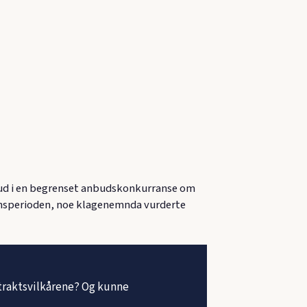
ilbud i en begrenset anbudskonkurranse om
jonsperioden, noe klagenemnda vurderte
ntraktsvilkårene? Og kunne