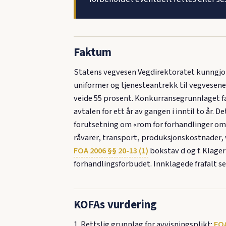
Faktum
Statens vegvesen Vegdirektoratet kunngjor
uniformer og tjenesteantrekk til vegvesenet,
veide 55 prosent. Konkurransegrunnlaget fas
avtalen for ett år av gangen i inntil to år.
forutsetning om «rom for forhandlinger om
råvarer, transport, produksjonskostnader, v
FOA 2006 §§ 20-13 (1)
bokstav d og f. Klager
forhandlingsforbudet. Innklagede frafalt s
KOFAs vurdering
1. Rettslig grunnlag for avvisningsplikt:
FOA