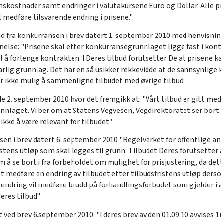
skostnader samt endringer i valutakursene Euro og Dollar. Alle pri
il medføre tilsvarende endring i prisene."
ud fra konkurransen i brev datert 1. september 2010 med henvisning
nelse: "Prisene skal etter konkurransegrunnlaget ligge fast i kon
l å forlenge kontrakten. I Deres tilbud forutsetter De at prisene 
varlig grunnlag. Det har en så usikker rekkevidde at de sannsynlig
or ikke mulig å sammenligne tilbudet med øvrige tilbud.
de 2. september 2010 hvor det fremgikk at: "Vårt tilbud er gitt me
nnlaget. Vi ber om at Statens Vegvesen, Vegdirektoratet ser bort 
g ikke å være relevant for tilbudet"
en i brev datert 6. september 2010 "Regelverket for offentlige ans
ristens utløp som skal legges til grunn. Tilbudet Deres forutsetter 
m å se bort i fra forbeholdet om mulighet for prisjustering, da dett
et medføre en endring av tilbudet etter tilbudsfristens utløp derso
ik endring vil medføre brudd på forhandlingsforbudet som gjelder i
deres tilbud"
 ved brev 6.september 2010: "I deres brev av den 01.09.10 avvises 1