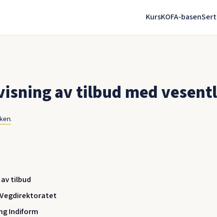
Kurs
KOFA-basen
Sert
isning av tilbud med vesentl
nken
.
 av tilbud
Vegdirektoratet
ng Indiform