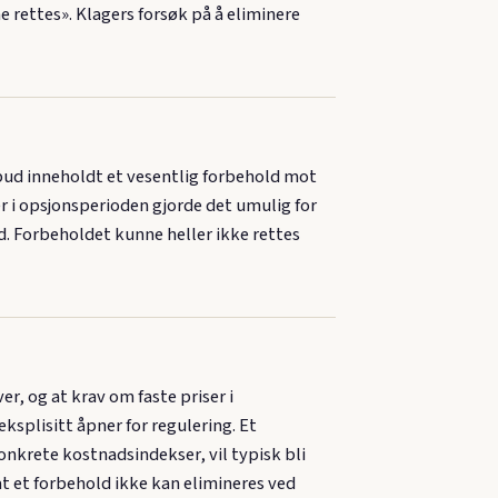
 rettes». Klagers forsøk på å eliminere
bud inneholdt et vesentlig forbehold mot
 i opsjonsperioden gjorde det umulig for
. Forbeholdet kunne heller ikke rettes
r, og at krav om faste priser i
plisitt åpner for regulering. Et
nkrete kostnadsindekser, vil typisk bli
at et forbehold ikke kan elimineres ved