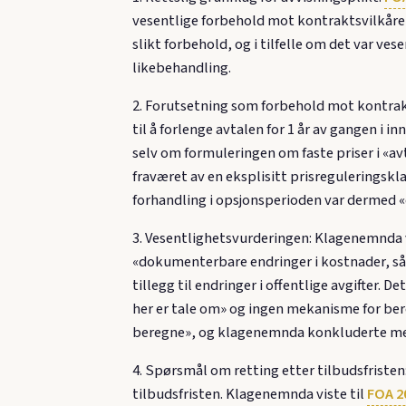
vesentlige forbehold mot kontraktsvilkåre
slikt forbehold, og i tilfelle om det var v
likebehandling.
2. Forutsetning som forbehold mot kontrak
til å forlenge avtalen for 1 år av gangen i 
selv om formuleringen om faste priser i «avt
fraværet av en eksplisitt prisreguleringskl
forhandling i opsjonsperioden var dermed 
3. Vesentlighetsvurderingen: Klagenemnda v
«dokumenterbare endringer i kostnader, så 
tillegg til endringer i offentlige avgifter.
her er tale om» og ingen mekanisme for bere
beregne», og klagenemnda konkluderte med
4. Spørsmål om retting etter tilbudsfristen
tilbudsfristen. Klagenemnda viste til
FOA 20