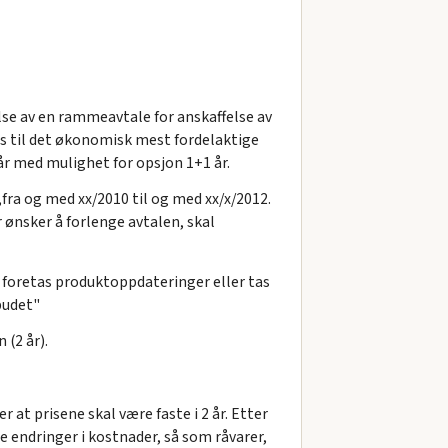
e av en rammeavtale for anskaffelse av
is til det økonomisk mest fordelaktige
år med mulighet for opsjon 1+1 år.
fra og med xx/2010 til og med xx/x/2012.
r ønsker å forlenge avtalen, skal
t foretas produktoppdateringer eller tas
lbudet"
 (2 år).
at prisene skal være faste i 2 år. Etter
e endringer i kostnader, så som råvarer,