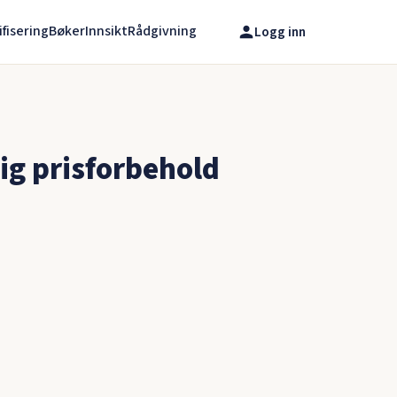
ifisering
Bøker
Innsikt
Rådgivning
Logg inn
ig prisforbehold