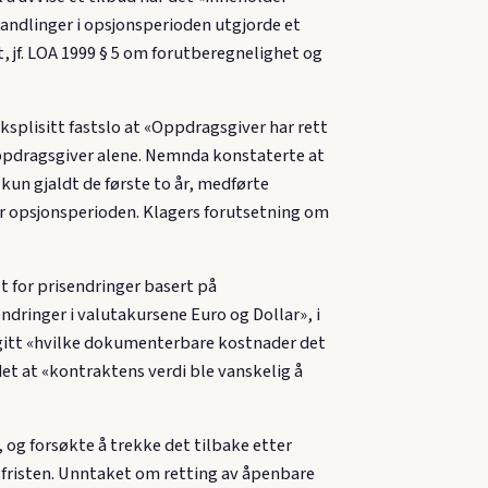
ndlinger i opsjonsperioden utgjorde et
, jf. LOA 1999 § 5 om forutberegnelighet og
plisitt fastslo at «Oppdragsgiver har rett
m oppdragsgiver alene. Nemnda konstaterte at
 kun gjaldt de første to år, medførte
der opsjonsperioden. Klagers forutsetning om
 for prisendringer basert på
dringer i valutakursene Euro og Dollar», i
e angitt «hvilke dokumenterbare kostnader det
et at «kontraktens verdi ble vanskelig å
 og forsøkte å trekke det tilbake etter
dsfristen. Unntaket om retting av åpenbare