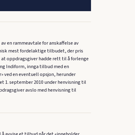
av en rammeavtale for anskaffelse av
misk mest fordelaktige tilbudet, der pris
 at oppdragsgiver hadde rett til å forlenge
ling Indiform, innga tilbud med en
» ved en eventuell opsjon, herunder
et 1. september 2010 under henvisning til
ppdragsgiver avslo med henvisning til
 å avvise et tilbud når det «inneholder