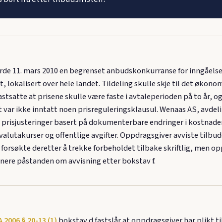
de 11. mars 2010 en begrenset anbudskonkurranse for inngåelse 
 lokalisert over hele landet. Tildeling skulle skje til det økono
tsatte at prisene skulle være faste i avtaleperioden på to år, og
 Det var ikke inntatt noen prisreguleringsklausul. Wenaas AS, avde
 prisjusteringer basert på dokumenterbare endringer i kostnader
alutakurser og offentlige avgifter. Oppdragsgiver avviste tilbud
 forsøkte deretter å trekke forbeholdet tilbake skriftlig, men o
enere påstanden om avvisning etter bokstav f.
 2006 § 20-13 (1)
bokstav d fastslår at oppdragsgiver har plikt til