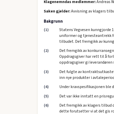
Klagenemndas medlemmer:
Andreas W
Saken gjelder:
Avvisning av klagers tilb
Bakgrunn
(1)
Statens Vegvesen kunngjorde 1
uniformer og tjenesteantrekk fo
tilbudet. Det fremgikk av kunng
(2)
Det fremgikk av konkurransegrun
Oppdragsgiver har rett til å for
oppdragsgiver gi leverandøren s
(3)
Det fulgte av kontraktsutkastet
inn nye produkter i avtaleperiod
(4)
Under kravspesifikasjonen ble de
(5)
Det var ikke inntatt en prisreg
(6)
Det fremgikk av klagers tilbud 
dette forutsetter vi at det gis