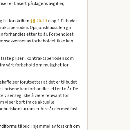
ser er basert på dagens avgifier,
 til forskriften
§§ 20-13
d og f. Tilbudet
traktsperioden. Opsjonsklausulen gir
kan forhandles etter to år. Forbeholdet
e konsekvenser av forbeholdet ikke kan
d faste priser i kontraktsperioden som
fra vårt forbehold om mulighet for
kaffelser forutsetter at det er tilbudet
at prisene kan forhandles etter to år. De
e viser seg ikke å være relevant for
m vi ser bort fra de aktuelle
 anbudskonkurranser. Vi står dermed fast
ndiforms tilbud i hjemmel av forskrift om