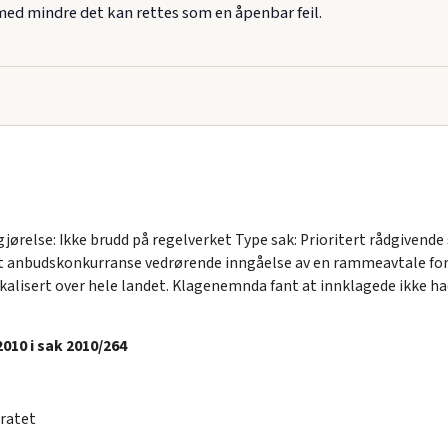
 med mindre det kan rettes som en åpenbar feil.
jørelse: Ikke brudd på regelverket Type sak: Prioritert rådgivend
et anbudskonkurranse vedrørende inngåelse av en rammeavtale for
kalisert over hele landet. Klagenemnda fant at innklagede ikke ha
10 i sak 2010/264
ratet