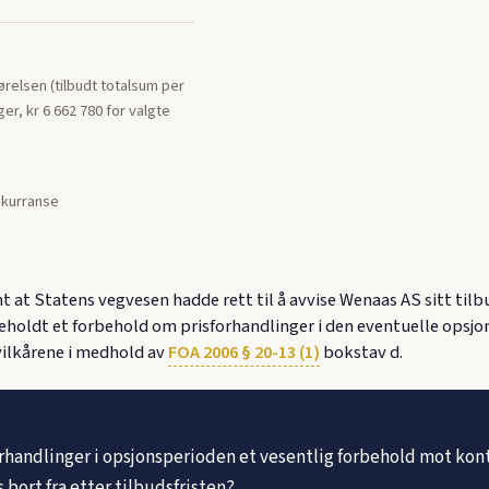
jørelsen (tilbudt totalsum per
ager, kr 6 662 780 for valgte
kurranse
nt at Statens vegvesen hadde rett til å avvise Wenaas AS sitt t
neholdt et forbehold om prisforhandlinger i den eventuelle ops
ilkårene i medhold av
FOA 2006 § 20-13 (1)
bokstav d.
rhandlinger i opsjonsperioden et vesentlig forbehold mot ko
 bort fra etter tilbudsfristen?