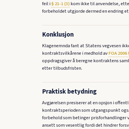
feil i
§ 21-1 (3)
kom ikke til anvendelse, ette
forbeholdet utgjorde dermed en endring ette
Konklusjon
Klagenemnda fant at Statens vegvesen ikke 
kontraktsvilkårene i medhold av
FOA 2006 §
oppdragsgiver å beregne kontraktens samled
etter tilbudsfristen.
Praktisk betydning
Avgjørelsen presiserer at en opsjon i offent
kontraktsperioden som utgangspunkt også g
forbehold som betinger prisforhandlinger v
ansett som vesentlig fordi det hindrer fors