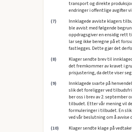
transport og direkte produksjon
endringer i offentlige avgifter v
(7)
Innklagede avviste klagers tilb
ble avvist med følgende begrun
oppdragsgiver en ensidig rett ti
lar seg ikke beregne på et fors
fastlegges. Dette gjør det derf
(8)
Klager sendte brev til innklage
det fremkommer av kravet i gru
prisjustering, da dette viser se
(9)
Innklagede svarte på henvendeIs
slik det foreligger ved tilbudsf
ber oss i brev av 2. september o
tilbudet. Etter vår mening vil d
formuleringer i tilbudet. En sl
ved vår beslutning om å avvise 
(10)
Klager sendte klage på vedtaket