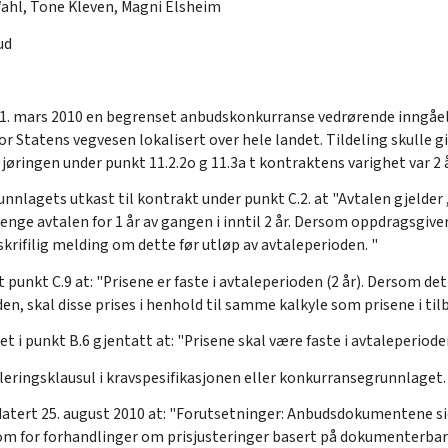
ahl, Tone Kleven, Magni Elsheim
ud
1. mars 2010 en begrenset anbudskonkurranse vedrørende inngåels
r Statens vegvesen lokalisert over hele landet. Tildeling skulle g
jøringen under punkt 11.2.2o g 11.3a t kontraktens varighet var 2 
nlagets utkast til kontrakt under punkt C.2. at "Avtalen gjelder ,
lenge avtalen for 1 år av gangen i inntil 2 år. Dersom oppdragsgive
krifilig melding om dette før utløp av avtaleperioden. "
 punkt C.9 at: "Prisene er faste i avtaleperioden (2 år). Dersom de
en, skal disse prises i henhold til samme kalkyle som prisene i ti
t i punkt B.6 gjentatt at: "Prisene skal være faste i avtaleperioden
uleringsklausul i kravspesifikasjonen eller konkurransegrunnlaget.
datert 25. august 2010 at: "Forutsetninger: Anbudsdokumentene sier 
 rom for forhandlinger om prisjusteringer basert på dokumenterbar