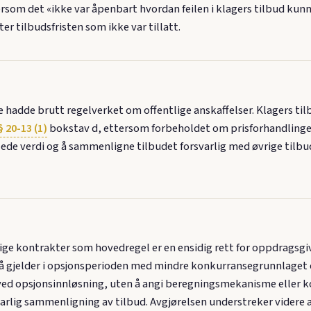
rsom det «ikke var åpenbart hvordan feilen i klagers tilbud kunne
r tilbudsfristen som ikke var tillatt.
hadde brutt regelverket om offentlige anskaffelser. Klagers til
 20-13 (1)
bokstav d, ettersom forbeholdet om prisforhandlinger
e verdi og å sammenligne tilbudet forsvarlig med øvrige tilbud
lige kontrakter som hovedregel er en ensidig rett for oppdragsgive
jelder i opsjonsperioden med mindre konkurransegrunnlaget eks
ed opsjonsinnløsning, uten å angi beregningsmekanisme eller ko
varlig sammenligning av tilbud. Avgjørelsen understreker videre 