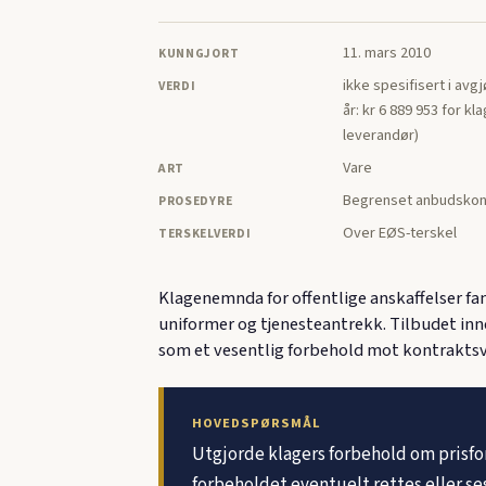
11. mars 2010
KUNNGJORT
ikke spesifisert i avg
VERDI
år: kr 6 889 953 for kl
leverandør)
Vare
ART
Begrenset anbudskon
PROSEDYRE
Over EØS-terskel
TERSKELVERDI
Klagenemnda for offentlige anskaffelser fa
uniformer og tjenesteantrekk. Tilbudet in
som et vesentlig forbehold mot kontraktsv
HOVEDSPØRSMÅL
Utgjorde klagers forbehold om prisfo
forbeholdet eventuelt rettes eller ses