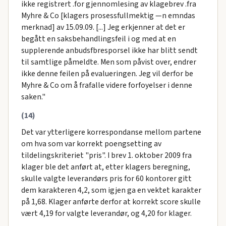
ikke registrert .for gjennomlesing av klagebrev .fra
Myhre & Co [klagers prosessfullmektig —n emndas
merknad] av 15.09.09. [...] Jeg erkjenner at det er
begått en saksbehandlingsfeil i og med at en
supplerende anbudsfbresporsel ikke har blitt sendt
til samtlige påmeldte. Men som påvist over, endrer
ikke denne feilen på evalueringen. Jeg vil derfor be
Myhre & Co om å frafalle videre forfoyelser i denne
saken."
(14)
Det var ytterligere korrespondanse mellom partene
om hva som var korrekt poengsetting av
tildelingskriteriet "pris". I brev 1. oktober 2009 fra
klager ble det anført at, etter klagers beregning,
skulle valgte leverandørs pris for 60 kontorer gitt
dem karakteren 4,2, som igjen ga en vektet karakter
på 1,68. Klager anførte derfor at korrekt score skulle
vært 4,19 for valgte leverandør, og 4,20 for klager.