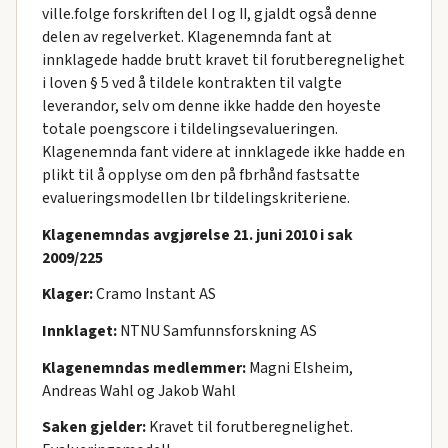
ville.folge forskriften del I og II, gjaldt også denne
delen av regelverket. Klagenemnda fant at
innklagede hadde brutt kravet til forutberegnelighet
i loven § 5 ved å tildele kontrakten til valgte
leverandor, selv om denne ikke hadde den hoyeste
totale poengscore i tildelingsevalueringen.
Klagenemnda fant videre at innklagede ikke hadde en
plikt til å opplyse om den på fbrhånd fastsatte
evalueringsmodellen lbr tildelingskriteriene.
Klagenemndas avgjørelse 21. juni 2010 i sak
2009/225
Klager:
Cramo Instant AS
Innklaget:
NTNU Samfunnsforskning AS
Klagenemndas medlemmer:
Magni Elsheim,
Andreas Wahl og Jakob Wahl
Saken gjelder:
Kravet til forutberegnelighet.