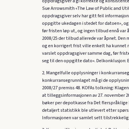
oppdragsgiver å gi korrekte og konsistente
Sue Arrowsmith «The Law of Public and Utili
oppdragsgiver selv har gitt feil informasjo
oppgitte ukedagen i stedet for datoen», og
før fristen løp ut, og ingen tilbud ennå var
2008/25 der tilbud allerede var åpnet. De
og en korrigert frist ville enkelt ha kunn
varslet oppdragsgiver samme dag, før fris
seg til den oppgitte dato». Delkonklusjon:
2. Mangelfulle opplysninger i konkurranseg
konkurransegrunnlaget må gi de opplysninge
2008/27 premiss 48. KOFAs tolkning: Klage
at tilleggsinformasjonen av 27. november 200
bøker per depotkasse fra Det flerspråklige
detaljert statistikk ble utlevert etter spør
Informasjonen var samlet sett tilstrekkelig