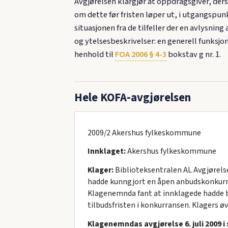
Avgjørelsen klargjør at oppdragsgiver, der
om dette før fristen løper ut, i utgangspunk
situasjonen fra de tilfeller der en avlysnin
og ytelsesbeskrivelser: en generell funksjo
henhold til
FOA 2006 § 4-3
bokstav g nr. 1.
Hele KOFA-avgjørelsen
2009/2 Akershus fylkeskommune
Innklaget:
Akershus fylkeskommune
Klager:
Biblioteksentralen AL Avgjørelse
hadde kunngjort en åpen anbudskonkurran
Klagenemnda fant at innklagede hadde bru
tilbudsfristen i konkurransen. Klagers øv
Klagenemndas avgjørelse 6. juli 2009 i 