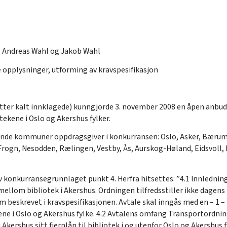
, Andreas Wahl og Jakob Wahl
e opplysninger, utforming av kravspesifikasjon
ter kalt innklagede) kunngjorde 3. november 2008 en åpen anbud
ekene i Oslo og Akershus fylker.
ølgende kommuner oppdragsgiver i konkurransen: Oslo, Asker, Bæru
 Frogn, Nesodden, Rælingen, Vestby, Ås, Aurskog-Høland, Eidsvoll,
 konkurransegrunnlaget punkt 4. Herfra hitsettes: ”4.1 Innledning 
llom bibliotek i Akershus. Ordningen tilfredsstiller ikke dagens kr
 beskrevet i kravspesifikasjonen. Avtale skal inngås med en – 1 –
ene i Oslo og Akershus fylke. 4.2 Avtalens omfang Transportordnin
Akershus sitt fjernlån til bibliotek i og utenfor Oslo og Akershus f