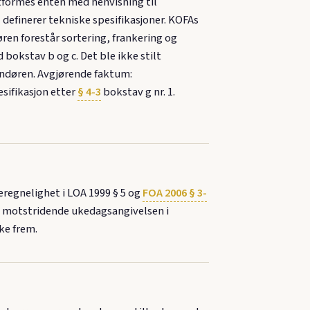
utformes enten med henvisning til
 definerer tekniske spesifikasjoner. KOFAs
ren forestår sortering, frankering og
d bokstav b og c. Det ble ikke stilt
randøren. Avgjørende faktum:
sifikasjon etter
§ 4-3
bokstav g nr. 1.
regnelighet i LOA 1999 § 5 og
FOA 2006 § 3-
en motstridende ukedagsangivelsen i
ke frem.