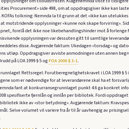
 opplysninger om tilbudsfristen. Klagenemnda viste til tidligere
ties Procurement» side 498, om at oppdragsgiver ikke kan lastes 
n. KOFAs tolkning: Nemnda la til grunn at det «ikke kan utelukke
 at motstridende opplysninger «kunne nok skape forvirring». Sid
 åpnet, forelå det ikke noe likebehandlingshinder mot å forlenge fr
n misvisende opplysningen var dessuten gitt til samtlige levera
et meddeles disse. Avgjørende faktum: Ukedagen «torsdag» og dato
tens utløp. Oppdragsgiver avviste anmodningen uten annen begru
 Brudd på LOA 1999 § 5 og
FOA 2006 § 3-1
.
runnlaget Rettsregel: Forutberegnelighetskravet i LOA 1999 § 5
ne som er nødvendige for at leverandørene skal ha et forsvarlig 
nemnda fant at konkurransegrunnlaget punkt 4.6 ga konkret info
8 spesifiserte fjernlån og innlån per bibliotek. Fordi oppdraget v
 bibliotek ikke av «stor betydning». Avgjørende faktum: Kravspe
smål. Selve volumet vil variere fra år til år uavhengig av prising
.