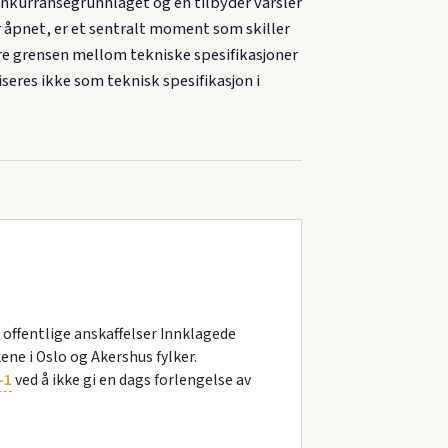
onkurransegrunnlaget og en tilbyder varsler
er åpnet, er et sentralt moment som skiller
dere grensen mellom tekniske spesifikasjoner
seres ikke som teknisk spesifikasjon i
offentlige anskaffelser Innklagede
e i Oslo og Akershus fylker.
-1
ved å ikke gi en dags forlengelse av