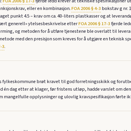
l:
FOA 2006 § 17-3
fjerde ledd krever at tekniske spesifikasjoner 
unksjonskrav, eller en kombinasjon.
FOA 2006 § 4-3
bokstav g nr. 1
get punkt 4.5 – krav om ca. 40-liters plastkasser og at leverandø
vært generell» ytelsesbeskrivelse etter
FOA 2006 § 17-3
fjerde led
forming, og metoden for å utføre tjenestene ble overlatt til leve
metode med den presisjon som kreves for å utgjøre en teknisk spe
7-3
.
ylkeskommune brøt kravet til god forretningsskikk og forutbe
d én dag etter at klager, før fristens utløp, hadde varslet om d
 mangelfulle opplysninger og ulovlig kravspesifikasjon førte ik