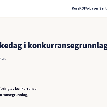
Kurs
KOFA-basen
Sert
ukedag i konkurransegrunnla
nken
.
øring av konkurranse
kurransegrunnlag,