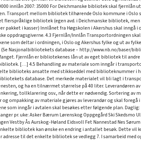
40000 innlån 2007: 35000 For Deichmanske bibliotek skal fjernlån ut
gen. Transport mellom bibliotek tilhørende Oslo kommune i Oslo sk
et flerspråklige bibliotek (egen avd. i Deichmanske bibliotek, m
ter pakket i kasser) Innlånet fra Høgskolen i Akershus skal inngå i
ikke oppdragsgiverne. 4.3 Fjernlån/Innlån Transportordningen skal
ene som deltar i ordningen, i Oslo og Akershus fylke og ut av fylk
Se Nasjonalbibliotekets database – http://www.nb.no/baser/biblio
get. Fjernlån er bibliotekenes lån ut av eget bibliotek til andre 
e bibliotek. […] 4.5 Behandling av materiale som inngår i transpo
nkelte biblioteks ansatte med stikkseddel med biblioteknummer i h
ibliotekets database. Det merkede materialet vil bli lagt i transp
enesten, og ha en tilnærmet størrelse på 40 liter. Leverandøren a
ankering, tollklarering osv., når dette er nødvendig. Sortering av m
 og ompakking av materiale gjøres av leverandør og skal foregå i
ene som inngår i avtalen skal besøkes etter følgende plan. Daglig
 ganger pr. uke: Asker Bærum Lørenskog Oppgegård Ski Skedsmo Ull
en Vestby Ås Aurskog-Høland Eidsvoll Fet Nannestad Nes Sørum 1
kelte bibliotek kan ønske en endring i antallet besøk. Dette vil 
r adresse til det enkelte bibliotek se vedlegg 7. I samarbeid med