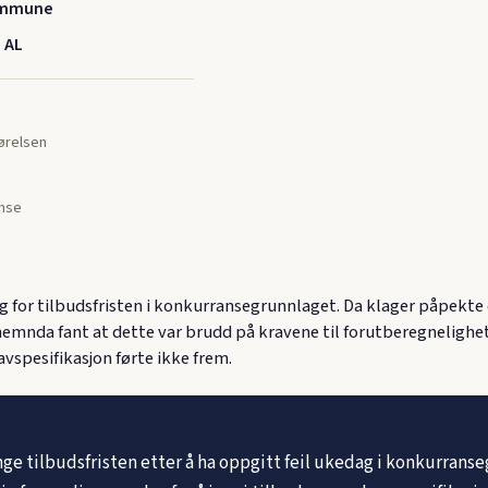
ommune
 AL
jørelsen
nse
or tilbudsfristen i konkurransegrunnlaget. Da klager påpekte d
emnda fant at dette var brudd på kravene til forutberegnelighet
vspesifikasjon førte ikke frem.
nge tilbudsfristen etter å ha oppgitt feil ukedag i konkurrans