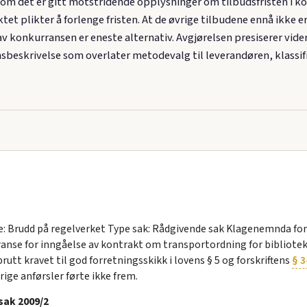
som det er gitt motstridende opplysninger om tilbudsfristen i k
tet plikter å forlenge fristen. At de øvrige tilbudene ennå ikke 
g av konkurransen er eneste alternativ. Avgjørelsen presiserer vi
nsbeskrivelse som overlater metodevalg til leverandøren, klassifi
: Brudd på regelverket Type sak: Rådgivende sak Klagenemnda for 
se for inngåelse av kontrakt om transportordning for biblioteken
tt kravet til god forretningsskikk i lovens § 5 og forskriftens
§ 3
rige anførsler førte ikke frem.
sak 2009/2