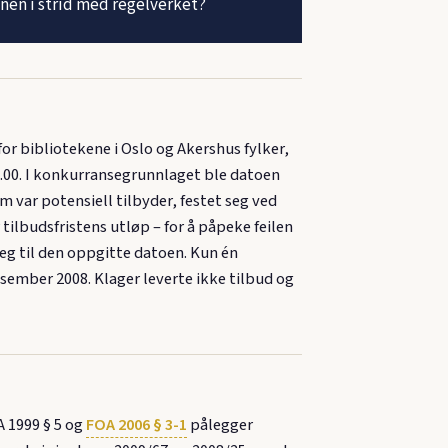
onen i strid med regelverket?
bibliotekene i Oslo og Akershus fylker,
0.00. I konkurransegrunnlaget ble datoen
 var potensiell tilbyder, festet seg ved
ilbudsfristens utløp – for å påpeke feilen
eg til den oppgitte datoen. Kun én
esember 2008. Klager leverte ikke tilbud og
A 1999 § 5 og
FOA 2006 § 3-1
pålegger