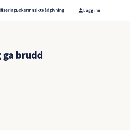
ifisering
Bøker
Innsikt
Rådgivning
Logg inn
g ga brudd