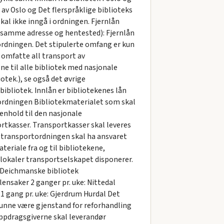
 av Oslo og Det flerspråklige biblioteks
al ikke inngå i ordningen. Fjernlån
en samme adresse og hentested): Fjernlån
 ordningen. Det stipulerte omfang er kun
 omfatte all transport av
ene til alle bibliotek med nasjonale
tek.), se også det øvrige
bibliotek. Innlån er bibliotekenes lån
rtordningen Bibliotekmaterialet som skal
enhold til den nasjonale
ortkasser. Transportkasser skal leveres
v transportordningen skal ha ansvaret
ateriale fra og til bibliotekene,
 lokaler transportselskapet disponerer.
: Deichmanske bibliotek
ensaker 2 ganger pr. uke: Nittedal
 gang pr. uke: Gjerdrum Hurdal Det
kunne være gjenstand for reforhandling
 oppdragsgiverne skal leverandør