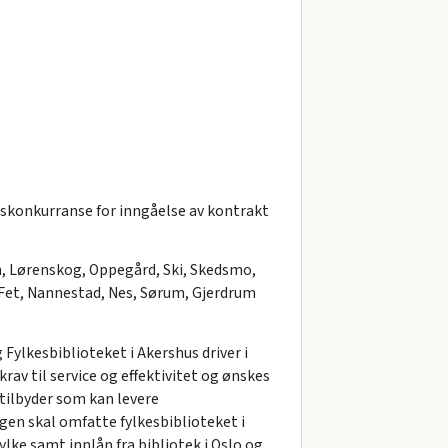
skonkurranse for inngåelse av kontrakt
m, Lørenskog, Oppegård, Ski, Skedsmo,
 Fet, Nannestad, Nes, Sørum, Gjerdrum
Fylkesbiblioteket i Akershus driver i
av til service og effektivitet og ønskes
 tilbyder som kan levere
gen skal omfatte fylkesbiblioteket i
ylke samt innlån fra bibliotek i Oslo og