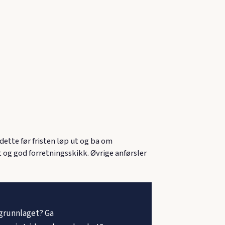
ette før fristen løp ut og ba om
 og god forretningsskikk. Øvrige anførsler
egrunnlaget? Ga