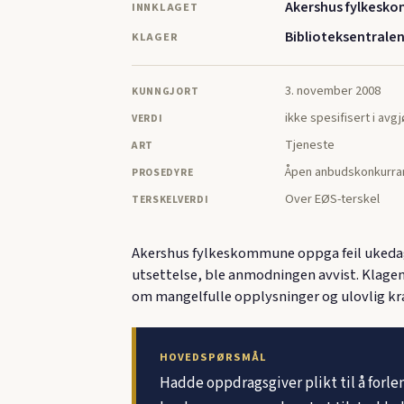
Akershus fylkesk
INNKLAGET
Biblioteksentralen
KLAGER
3. november 2008
KUNNGJORT
ikke spesifisert i avg
VERDI
Tjeneste
ART
Åpen anbudskonkurra
PROSEDYRE
Over EØS-terskel
TERSKELVERDI
Akershus fylkeskommune oppga feil ukedag f
utsettelse, ble anmodningen avvist. Klagen
om mangelfulle opplysninger og ulovlig kra
HOVEDSPØRSMÅL
Hadde oppdragsgiver plikt til å forle