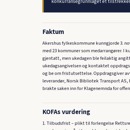
konkurransegrunnlaget et tilstrekkelig
Faktum
Akershus fylkeskommune kunngjorde 3. nov
med 23 kommuner som medarrangører. I kunng
gjentatt, men ukedagen ble feilaktig angitt
ukedagsangivelsen og kontaktet oppdragsgiv
og be om fristutsettelse. Oppdragsgiver av
leverandør, Norsk Bibliotek Transport AS, l
brakte saken inn for Klagenemnda for offentl
KOFAs vurdering
1. Tilbudsfrist – plikt til forlengelse Rett