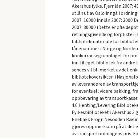
Akershus fylke. Fjernlån 2007: 
utlån ut av Oslo inngå i ordnin
2007: 16000 Innlån 2007: 3000 D
2007: 80000 (Dette er ofte depo
retningsgivende og forplikter 
bibliotekmateriale for bibliotek
lånenummer i Norge og Norden (
konkurransegrunnlaget for omfan
inn til eget bibliotek fra andr
sendes vil bli merket av det e
bibliotekoversikten i Nasjonalb
av leverandøren av transporttj
for eventuell videre pakking, fr
oppbevaring av transportkasser
4.6 Henting/Levering Bibliotek
Fylkesbiblioteket i Akershus 3
Enebakk Frogn Nesodden Ræling
gjøres oppmerksom på at det en
av transportordningens pris. Fo