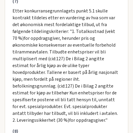
(7)
Etter konkurransegrunnlagets punkt 5.1 skulle
kontrakt tildeles etter en vurdering av hva som var
det økonomisk mest fordelaktige tilbud, ut fra
følgende tildelingskriterier: "1. Totalkostnad (vekt
70 %)for oppdragsgiver, herunder pris og
økonomiske konsekvenser av eventuelle forbehold
tilrammeavtalen. Tilbudte enhetspriser vil bli
multiplisert med (cid:127) De i Bilag 2 angitte
estimat for årlig kjøp av de ulike typer
hovedprodukter. Tallene er basert på årlig nasjonalt
kjøp, men fordelt på regioner iht.
befolkningsgrunnlag. (cid:127) De i Bilag 2 angitte
estimat for kjøp av tilbehør Kun enhetspriser for de
spesifiserte postene vil bli tatt hensyn til, unntatt
for evt. spesialprodukter. Evt. spesialprodukter
antatt tilbyder har tilbudt, vil bli inkludert i avtalen.
2. Leveringssikkerhet (30 %)for oppdragsgiver."
(8)