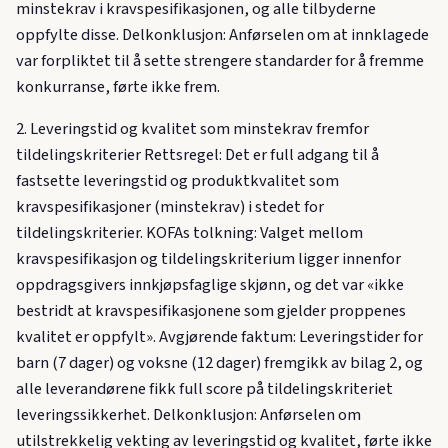
minstekrav i kravspesifikasjonen, og alle tilbyderne
oppfylte disse. Delkonklusjon: Anførselen om at innklagede
var forpliktet til å sette strengere standarder for å fremme
konkurranse, førte ikke frem.
2. Leveringstid og kvalitet som minstekrav fremfor
tildelingskriterier Rettsregel: Det er full adgang til å
fastsette leveringstid og produktkvalitet som
kravspesifikasjoner (minstekrav) i stedet for
tildelingskriterier. KOFAs tolkning: Valget mellom
kravspesifikasjon og tildelingskriterium ligger innenfor
oppdragsgivers innkjøpsfaglige skjønn, og det var «ikke
bestridt at kravspesifikasjonene som gjelder proppenes
kvalitet er oppfylt». Avgjørende faktum: Leveringstider for
barn (7 dager) og voksne (12 dager) fremgikk av bilag 2, og
alle leverandørene fikk full score på tildelingskriteriet
leveringssikkerhet. Delkonklusjon: Anførselen om
utilstrekkelig vekting av leveringstid og kvalitet, førte ikke