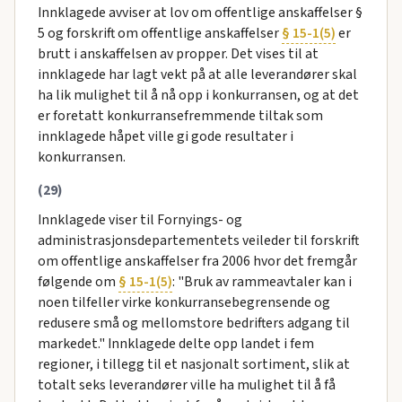
Innklagede avviser at lov om offentlige anskaffelser §
5 og forskrift om offentlige anskaffelser
§ 15-1(5)
er
brutt i anskaffelsen av propper. Det vises til at
innklagede har lagt vekt på at alle leverandører skal
ha lik mulighet til å nå opp i konkurransen, og at det
er foretatt konkurransefremmende tiltak som
innklagede håpet ville gi gode resultater i
konkurransen.
(29)
Innklagede viser til Fornyings- og
administrasjonsdepartementets veileder til forskrift
om offentlige anskaffelser fra 2006 hvor det fremgår
følgende om
§ 15-1(5)
: "Bruk av rammeavtaler kan i
noen tilfeller virke konkurransebegrensende og
redusere små og mellomstore bedrifters adgang til
markedet." Innklagede delte opp landet i fem
regioner, i tillegg til et nasjonalt sortiment, slik at
totalt seks leverandører ville ha mulighet til å få