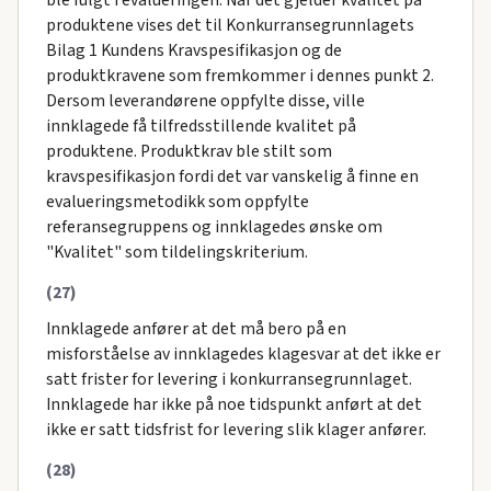
ble fulgt i evalueringen. Når det gjelder kvalitet på
produktene vises det til Konkurransegrunnlagets
Bilag 1 Kundens Kravspesifikasjon og de
produktkravene som fremkommer i dennes punkt 2.
Dersom leverandørene oppfylte disse, ville
innklagede få tilfredsstillende kvalitet på
produktene. Produktkrav ble stilt som
kravspesifikasjon fordi det var vanskelig å finne en
evalueringsmetodikk som oppfylte
referansegruppens og innklagedes ønske om
"Kvalitet" som tildelingskriterium.
(27)
Innklagede anfører at det må bero på en
misforståelse av innklagedes klagesvar at det ikke er
satt frister for levering i konkurransegrunnlaget.
Innklagede har ikke på noe tidspunkt anført at det
ikke er satt tidsfrist for levering slik klager anfører.
(28)