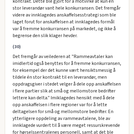
kontrakt. Dette ble gjort for å motvirke at kun en
stor leverandør vant hele konkurransen. Det fremgår
videre av innklagedes anskaffelsesstrategi som ble
laget forut for anskaffelsen at innklagedes formål
var å fremme konkurransen på markedet, og ikke å
begrense den slik klager hevder.
(30)
Det fremgår av veilederen at "Rammeavtaler kan
imidlertid også benyttes for å fremme konkurransen,
for eksempel der det kunne vært hensiktsmessig å
tildele én stor kontrakt til en leverandør, men
oppdragsgiver i stedet velger å dele opp anskaffelsen
i flere partier slik at små og mellomstore bedrifter
lettere kan delta." Imiklagedes hensikt med å dele
opp anskaffelsen i flere regioner var for å lette
deltagelsen for små og mellomstore bedrifter. En
ytterligere oppdeling av rammeavtalene, ble av
innklagede vurdert til å være meget ressurskrevende
for hørselssentralenes personell, samt at det ble