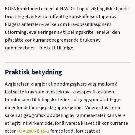
KOFA konkluderte med at NAV Drift og utvikling ikke hadde
brutt regelverket for offentlige anskaffelser. Ingen av
klagers anførsler – verken om kravspesifikasjonens
utforming, evalueringen av tildelingskriterier eller den
påståtte konkurransebegrensende bruken av
rammeavtaler – ble tatt til følge.
Praktisk betydning
Avgjørelsen klargjør at oppdragsgivers valg mellom å
fastsette krav som minstekrav i kravspesifikasjonen
fremfor som tildelingskriterier, i utgangspunktet ligger
innenfor det innkjøpsfaglige skjønnet. Videre illustrerer
saken at geografisk oppdeling av rammeavtaler kan være
et legitimt virkemiddel for å ivareta kravet til konkurranse
etter
FOA 2006 § 15-1
femte ledd, forutsatt at