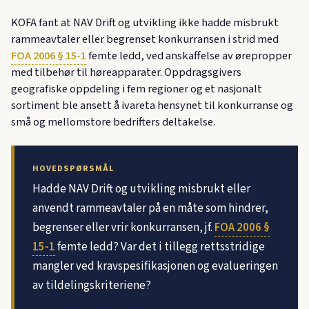
KOFA fant at NAV Drift og utvikling ikke hadde misbrukt
rammeavtaler eller begrenset konkurransen i strid med
FOA 2006 § 15-1
femte ledd, ved anskaffelse av ørepropper
med tilbehør til høreapparater. Oppdragsgivers
geografiske oppdeling i fem regioner og et nasjonalt
sortiment ble ansett å ivareta hensynet til konkurranse og
små og mellomstore bedrifters deltakelse.
HOVEDSPØRSMÅL
Hadde NAV Drift og utvikling misbrukt eller
anvendt rammeavtaler på en måte som hindrer,
begrenser eller vrir konkurransen, jf.
FOA 2006 §
15-1
femte ledd? Var det i tillegg rettsstridige
mangler ved kravspesifikasjonen og evalueringen
av tildelingskriteriene?