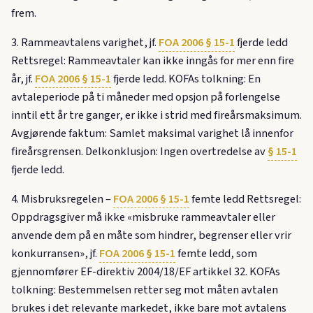
frem.
3. Rammeavtalens varighet, jf.
FOA 2006 § 15-1
fjerde ledd
Rettsregel: Rammeavtaler kan ikke inngås for mer enn fire
år, jf.
FOA 2006 § 15-1
fjerde ledd. KOFAs tolkning: En
avtaleperiode på ti måneder med opsjon på forlengelse
inntil ett år tre ganger, er ikke i strid med fireårsmaksimum.
Avgjørende faktum: Samlet maksimal varighet lå innenfor
fireårsgrensen. Delkonklusjon: Ingen overtredelse av
§ 15-1
fjerde ledd.
4. Misbruksregelen –
FOA 2006 § 15-1
femte ledd Rettsregel:
Oppdragsgiver må ikke «misbruke rammeavtaler eller
anvende dem på en måte som hindrer, begrenser eller vrir
konkurransen», jf.
FOA 2006 § 15-1
femte ledd, som
gjennomfører EF-direktiv 2004/18/EF artikkel 32. KOFAs
tolkning: Bestemmelsen retter seg mot måten avtalen
brukes i det relevante markedet, ikke bare mot avtalens