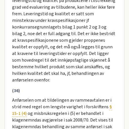
leveringstid og kvalitet på produktene i tilstrekkelig
grad ved evaluering av tilbudene, kan heller ikke føre
frem. Leveringstid og kvalitet er satt som
minstekrav under kravspesifikasjoner jf
konkurransegrunnlagets bilag 1 punkt 2 og 3 og
bilag 2, noe det er full adgang til. Det er ikke bestridt
at kravspesifikasjonene som gjelder proppenes
kvalitet er oppfylt, og det må også legges til grunn
at kravene til leveringstider er oppfylt. Det ligger
som hovedregel til det innkjøpsfaglige skjønnet å
bestemme hvilket produkt som skal anskaffes, og
hvilken kvalitet det skal ha, jf, behandlingen av
anførselen ovenfor.
(36)
Anførselen om at tildelingen av rammeavtalen er i
strid med regel om lengste varighet i forskriftens
§
15-1 (4)
og misbruksregelen i (5) er behandlet i
klagenemndas avgjørelse i sak 2008/70. Det vises til
klagenemndas behandling av samme anførsel i sak