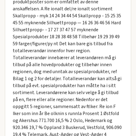
produktposter som er omfattet av denne
anskaffelsen. A Re ionalt del/re ionalt sortiment
Skallpropp - myk 14 24 34 44 54 Skallpropp - 15 25 35
45 55 myknende Silhuettpropp — 16 26 36 46 56 Hard
Silhuettpropp- - 17 27 37 47 57 myknende
Spesialprodukter 18 28 38 48 58 Tilbehør 19 29 39 49
59 farger/figurer/py nt Det kan bare gis tilbud fra
totalleverandør innenfor hver region.
Totalleverandør innebærer at leverandøren må gi
tilbud på alle hovedprodukter og tilbehør innen
regionen, dog med unntak av spesialprodukter, ref
Bilag 1 og 2 for detaljer. Totalleverandør kan altså gi
tilbud på evt. spesialprodukter han måtte ha i sitt
sortiment. Leverandørene kan selv velge å gi tilbud
på en, flere eller alle regioner. Nedenfor er det
oppgitt 5 regioner, sammensatt av ftlker: Re ion F
Iker som inn år Be olknin s runnla Prosent 1 Østfold
og Akershus 771.700 16,5 % 2 Oslo, Hedemark og
920.346 19,7 % Oppland 3 Buskerud, Vestfold, 906.090
19,4 % Telemark, Aust-Agder og Vest-Agder 4