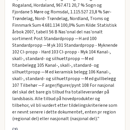
Rogaland, Hordaland, 967.471 20,7 % Sogn og
Fjordane 5 Møre og Romsdal, 1.115.527 23,8 % Sør-
Trøndelag, Nord- Trøndelag, Nordland, Troms og
Finnmark Sum 4.681.134 100,0% Sum Kilde: Statistisk
årbok 2007, tabell 56 B Nas'onal del nas'onalt
sortiment Post Standardpropp —H ard 100
Standardpropp —M yk 101 Standardpropp - Myknende
102 CI-propp - Hard 103 CI-propp - Myk 104 Kanal-,
skall-, standard- og silhuettpropp —M ed
titanbelegg 105 Kanal-, skall-, standard- og
silhuettpropp —M ed keramisk belegg 106 Kanal-,
skall-, standard- og silhuettpropp —M ed gullbelegg
107 Tilbehør —F arger/figurer/pynt 108 For nasjonal
del skal det bare gis tilbud fra totalleverandør på
landsbasis. Alle tilbud på hovedprodukter og
tilbehor, vil bli vurdert etter tildelingskriteriene som
er nevnt senere i dette dokumentet, enten pr region
(regional del) eller nasjonalt (nasjonal del)."
(3)