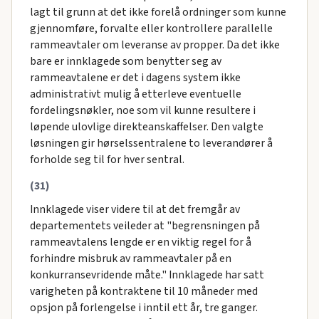
lagt til grunn at det ikke forelå ordninger som kunne
gjennomføre, forvalte eller kontrollere parallelle
rammeavtaler om leveranse av propper. Da det ikke
bare er innklagede som benytter seg av
rammeavtalene er det i dagens system ikke
administrativt mulig å etterleve eventuelle
fordelingsnøkler, noe som vil kunne resultere i
løpende ulovlige direkteanskaffelser. Den valgte
løsningen gir hørselssentralene to leverandører å
forholde seg til for hver sentral.
(31)
Innklagede viser videre til at det fremgår av
departementets veileder at "begrensningen på
rammeavtalens lengde er en viktig regel for å
forhindre misbruk av rammeavtaler på en
konkurransevridende måte." Innklagede har satt
varigheten på kontraktene til 10 måneder med
opsjon på forlengelse i inntil ett år, tre ganger.