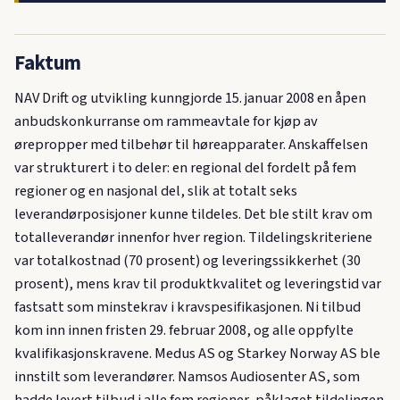
Faktum
NAV Drift og utvikling kunngjorde 15. januar 2008 en åpen
anbudskonkurranse om rammeavtale for kjøp av
ørepropper med tilbehør til høreapparater. Anskaffelsen
var strukturert i to deler: en regional del fordelt på fem
regioner og en nasjonal del, slik at totalt seks
leverandørposisjoner kunne tildeles. Det ble stilt krav om
totalleverandør innenfor hver region. Tildelingskriteriene
var totalkostnad (70 prosent) og leveringssikkerhet (30
prosent), mens krav til produktkvalitet og leveringstid var
fastsatt som minstekrav i kravspesifikasjonen. Ni tilbud
kom inn innen fristen 29. februar 2008, og alle oppfylte
kvalifikasjonskravene. Medus AS og Starkey Norway AS ble
innstilt som leverandører. Namsos Audiosenter AS, som
hadde levert tilbud i alle fem regioner, påklaget tildelingen