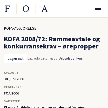
KOFA-AVGJØRELSE
KOFA 2008/72: Rammeavtale og
konkurransekrav – ørepropper
Lagrede saker vises i
Arbeidsbenken
.
Lagre sak
AVGJORT
30. juni 2008
REGELVERK
FOA 2006
SAKSTYPE
Klage på tildeling og rammeavtalens utforming