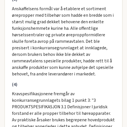
Anskaffelsens formål var å etablere et sortiment
ørepropper med tilbehør som hadde en bredde som i
størst mulig grad dekket behovene den enkelte
funksjonshemmete kurine ha. Alle offentlige
hørselssentraler og private øreproppformidlere
skulle foreta avrop på rammeavtalen. Det ble
presisert i konkurransegrunnlaget at innklagede,
dersom brukers behov ikke ble dekket av
rammeavtalens spesielle produkter, hadde rett til å
anskaffe produkter som kunne avhjelpe det spesielle
behovet, fra andre leverandører i markedet.
(4)
Kravspesifikasjonene fremgår av
konkurransegrunnlagets bilag 1 punkt 3: "3
PRODUKTSPESIFIKASJON 3.1 Definisjoner I juridisk
forstand er alle propper tilbehor til høreapparater.
Av praktiske årsaker brukes begrepene hovedprodukt
og tilbehør annerledes i dette anbudet. Definisjoner