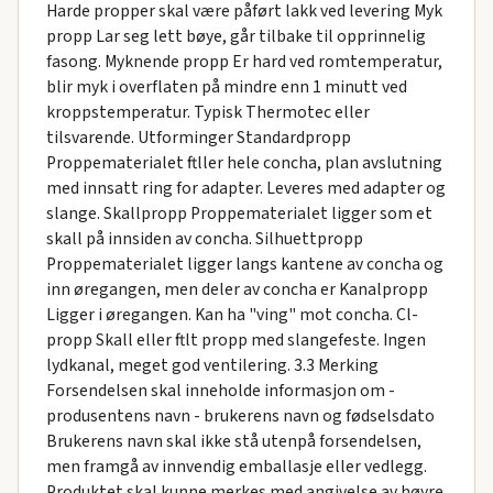
Harde propper skal være påført lakk ved levering Myk
propp Lar seg lett bøye, går tilbake til opprinnelig
fasong. Myknende propp Er hard ved romtemperatur,
blir myk i overflaten på mindre enn 1 minutt ved
kroppstemperatur. Typisk Thermotec eller
tilsvarende. Utforminger Standardpropp
Proppematerialet ftller hele concha, plan avslutning
med innsatt ring for adapter. Leveres med adapter og
slange. Skallpropp Proppematerialet ligger som et
skall på innsiden av concha. Silhuettpropp
Proppematerialet ligger langs kantene av concha og
inn øregangen, men deler av concha er Kanalpropp
Ligger i øregangen. Kan ha "ving" mot concha. Cl-
propp Skall eller ftlt propp med slangefeste. Ingen
lydkanal, meget god ventilering. 3.3 Merking
Forsendelsen skal inneholde informasjon om -
produsentens navn - brukerens navn og fødselsdato
Brukerens navn skal ikke stå utenpå forsendelsen,
men framgå av innvendig emballasje eller vedlegg.
Produktet skal kunne merkes med angivelse av høyre