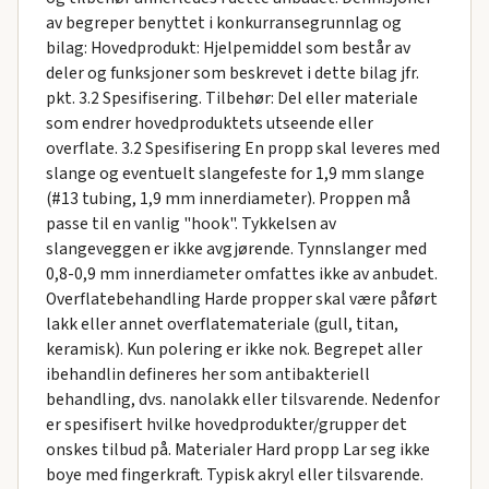
av begreper benyttet i konkurransegrunnlag og
bilag: Hovedprodukt: Hjelpemiddel som består av
deler og funksjoner som beskrevet i dette bilag jfr.
pkt. 3.2 Spesifisering. Tilbehør: Del eller materiale
som endrer hovedproduktets utseende eller
overflate. 3.2 Spesifisering En propp skal leveres med
slange og eventuelt slangefeste for 1,9 mm slange
(#13 tubing, 1,9 mm innerdiameter). Proppen må
passe til en vanlig "hook". Tykkelsen av
slangeveggen er ikke avgjørende. Tynnslanger med
0,8-0,9 mm innerdiameter omfattes ikke av anbudet.
Overflatebehandling Harde propper skal være påført
lakk eller annet overflatemateriale (gull, titan,
keramisk). Kun polering er ikke nok. Begrepet aller
ibehandlin defineres her som antibakteriell
behandling, dvs. nanolakk eller tilsvarende. Nedenfor
er spesifisert hvilke hovedprodukter/grupper det
onskes tilbud på. Materialer Hard propp Lar seg ikke
boye med fingerkraft. Typisk akryl eller tilsvarende.