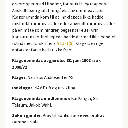
ørepropper med tilbehør, for bruk til høreapparat.
Anskaffelsen gjaldt inngåelse av rammeavtale.
Klagenemnda kom til at innklagede ikke hadde
misbrukt rammeavtaler eller anvendt rammeavtaler
på en måte som hindrer, begrenser eller vrir
konkurransen. Innklagede hadde dermed ikke handlet
i strid med forskriftens
§ 15-1(5)
. Klagers øvrige
anførsler førte heller ikke frem.
Klagenemndas avgjørelse 30. juni 2008 i sak
2008/72
Klager:
Namsos Audiosenter AS
Innklaget:
NAV Drift og utvikling
Klagenemndas medlemmer:
Kai Krliger, Siri
Teigum, Jakob Wahl.
Saken gjelder:
Krav til konkurranse ved bruk av
rammeavtale