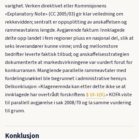
varighet. Verken direktivet eller Kommisjonens
«Explanatory Note» (CC 2005/03) gir klar veiledning om
rekkevidden; sentralt er oppsplitting av anskaffelsen og
rammeavtalens lengde. Avgjørende faktum: Innklagede
delte opp landet i fem regioner pluss en nasjonal del, slik at
seks leverandører kunne vinne; små og mellomstore
bedrifter leverte faktisk tilbud; og anskaffelsesstrategien
dokumenterte at markedsvirkningene var vurdert forut for
konkurransen. Manglende parallelle rammeavtaler med
fordelingsnøkkel ble begrunnet i administrative hensyn.
Delkonklusjon: «Klagenemnda kan etter dette ikke se at
innklagede har overtrådt forskriftens
§ 15-1(5)
.» KOFA viste
til parallell avgjørelse i sak 2008/70 og la samme vurdering
til grunn.
Konklusjon