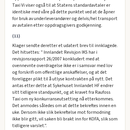
Taxi Vi viser også til at Statens standardavtaler er
identiske med våre på dette punktet ved at de åpner
for bruk av underleverandører og delvis/hel transport
av avtalen etter oppdragsgivers godkjenning.
(11)
Klager sendte deretter et udatert brev til innklagede.
Det hitsettes: " Innlandet Revisjon IKS har i
revisjonsrapport 26/2007 konkludert med at
ovennevnte overdragelse ikke er i samsvar med lov
og forskrifi om offentlige anskaffelser, og at det
foreligger plikt til å utlyse kontrakten på nytt. Det
antas etter dette at Sykehuset Innlandet HF endrer
sitt tidligere standpunkt, og at kravet fra Raufoss
Taxi om ny konkurranseutsetting nå etterkommes.
Det anmodes således om at dette bekreftes innen en
uke. Dersom ikke slik bekreftelse mot formodning
ikke blir gitt, vil saken bli brakt inn for KOFA, slik som
tidligere varslet.".