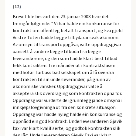
(12)
Brevet ble besvart den 23. januar 2008 hvor det
fremgår følgende: " Vi har halde ein konkurranse for
kontrakt om offentleg betalt transport, og kva gjeld
Vestre Toten hadde begge tilbydarar svak økonomi.
Av omsyn til transportoppgåva, valte oppdragsgivar
uansett å vurdere begge tilboda fi-a begge
leverandørene, og den som hadde klart best tilbud
fekk kontrakten. Tre månader ut i kontraktsfasen
med Solør Turbuss bad selskapet om å få overdra
kontrakten til sin underleverandør, på grunn av
økonomiske vansker. Oppdragsgivar valte å
akseptera slik overdraging som kontrakten opna for.
Oppdragsgivar vurderte dei grunnleggjande omsyna i
innkjøpslovgivninga ut fra den konkrete situasjon.
Oppdragsgivar hadde nyleg halde ein konkurranse og
oppnådd ein god kontrakt. Underleverandøren Gjøvik
taxi var klart kvalifiserte, og godtok kontrakten slik
den låg. Underleverandøren Gjøvik Taxi var klart