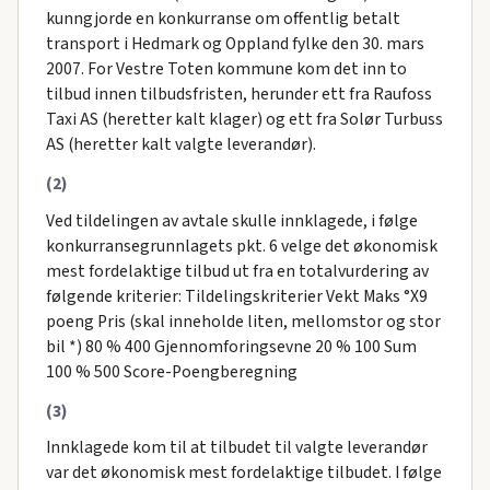
kunngjorde en konkurranse om offentlig betalt
transport i Hedmark og Oppland fylke den 30. mars
2007. For Vestre Toten kommune kom det inn to
tilbud innen tilbudsfristen, herunder ett fra Raufoss
Taxi AS (heretter kalt klager) og ett fra Solør Turbuss
AS (heretter kalt valgte leverandør).
(2)
Ved tildelingen av avtale skulle innklagede, i følge
konkurransegrunnlagets pkt. 6 velge det økonomisk
mest fordelaktige tilbud ut fra en totalvurdering av
følgende kriterier: Tildelingskriterier Vekt Maks °X9
poeng Pris (skal inneholde liten, mellomstor og stor
bil *) 80 % 400 Gjennomforingsevne 20 % 100 Sum
100 % 500 Score-Poengberegning
(3)
Innklagede kom til at tilbudet til valgte leverandør
var det økonomisk mest fordelaktige tilbudet. I følge