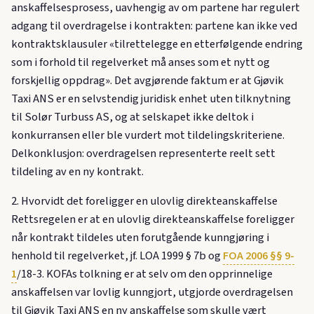
anskaffelsesprosess, uavhengig av om partene har regulert
adgang til overdragelse i kontrakten: partene kan ikke ved
kontraktsklausuler «tilrettelegge en etterfølgende endring
som i forhold til regelverket må anses som et nytt og
forskjellig oppdrag». Det avgjørende faktum er at Gjøvik
Taxi ANS er en selvstendig juridisk enhet uten tilknytning
til Solør Turbuss AS, og at selskapet ikke deltok i
konkurransen eller ble vurdert mot tildelingskriteriene.
Delkonklusjon: overdragelsen representerte reelt sett
tildeling av en ny kontrakt.
2. Hvorvidt det foreligger en ulovlig direkteanskaffelse
Rettsregelen er at en ulovlig direkteanskaffelse foreligger
når kontrakt tildeles uten forutgående kunngjøring i
henhold til regelverket, jf. LOA 1999 § 7b og
FOA 2006 §§ 9-
1
/18-3. KOFAs tolkning er at selv om den opprinnelige
anskaffelsen var lovlig kunngjort, utgjorde overdragelsen
til Gjøvik Taxi ANS en ny anskaffelse som skulle vært