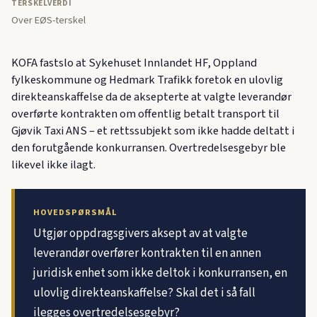
TERSKELVERDI
Over EØS-terskel
KOFA fastslo at Sykehuset Innlandet HF, Oppland
fylkeskommune og Hedmark Trafikk foretok en ulovlig
direkteanskaffelse da de aksepterte at valgte leverandør
overførte kontrakten om offentlig betalt transport til
Gjøvik Taxi ANS – et rettssubjekt som ikke hadde deltatt i
den forutgående konkurransen. Overtredelsesgebyr ble
likevel ikke ilagt.
HOVEDSPØRSMÅL
Utgjør oppdragsgivers aksept av at valgte
leverandør overfører kontrakten til en annen
juridisk enhet som ikke deltok i konkurransen, en
ulovlig direkteanskaffelse? Skal det i så fall
ilegges overtredelsesgebyr?