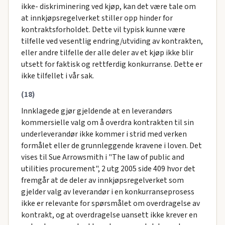
ikke- diskriminering ved kjøp, kan det være tale om
at innkjøpsregelverket stiller opp hinder for
kontraktsforholdet. Dette vil typisk kunne være
tilfelle ved vesentlig endring/utviding av kontrakten,
eller andre tilfelle der alle deler av et kjøp ikke blir
utsett for faktisk og rettferdig konkurranse. Dette er
ikke tilfellet i vår sak.
(18)
Innklagede gjør gjeldende at en leverandørs
kommersielle valg om å overdra kontrakten til sin
underleverandør ikke kommer i strid med verken
formålet eller de grunnleggende kravene i loven. Det
vises til Sue Arrowsmith i "The law of public and
utilities procurement", 2 utg 2005 side 409 hvor det
fremgår at de deler av innkjøpsregelverket som
gjelder valg av leverandør i en konkurranseprosess
ikke er relevante for spørsmålet om overdragelse av
kontrakt, og at overdragelse uansett ikke krever en