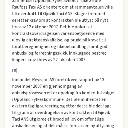
Samferdsel Oppland Fylke avholdt i uke 39 ble
Raufoss Taxi AS orientert om at rammeavtalen ville
bli overdratt til Gjøvik Taxi ANS. Klager fremmet
deretter krav om at kontrakten ble utlyst på nytt i
brev av 12.oktober 2007. Det ble anført at
kontraktsoverdragelsen var ensbetydende med
ulovlig direkteanskaffelse, og brudd på kravet til
forutberegnelighet og likebehandling, samt god
anbuds- og forretningsskikk. Innklagede bestred
klagers krav i brev av 22. oktober 2007.
(9)
Innlandet Revisjon AS foretok ved rapport av 13.
november 2007 en gjennomgang av
anbudsprosessen etter oppdrag fra kontrollutvalget
i Oppland Fylkeskommune. Det ble innhentet en
ekstern faglig vurdering og etter dette ble det lagt
til grunn at overdragelsen av kontrakten til Gjøvik
Taxi ANS utgjorde et brudd på lov om offentlige
anskaffelser, og at det måtte foretas en ny utlysning