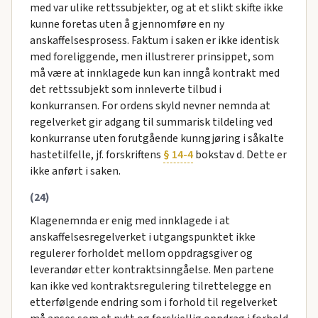
med var ulike rettssubjekter, og at et slikt skifte ikke
kunne foretas uten å gjennomføre en ny
anskaffelsesprosess. Faktum i saken er ikke identisk
med foreliggende, men illustrerer prinsippet, som
må være at innklagede kun kan inngå kontrakt med
det rettssubjekt som innleverte tilbud i
konkurransen. For ordens skyld nevner nemnda at
regelverket gir adgang til summarisk tildeling ved
konkurranse uten forutgående kunngjøring i såkalte
hastetilfelle, jf. forskriftens
§ 14-4
bokstav d. Dette er
ikke anført i saken.
(24)
Klagenemnda er enig med innklagede i at
anskaffelsesregelverket i utgangspunktet ikke
regulerer forholdet mellom oppdragsgiver og
leverandør etter kontraktsinngåelse. Men partene
kan ikke ved kontraktsregulering tilrettelegge en
etterfølgende endring som i forhold til regelverket