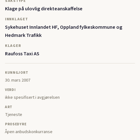
SAKSTYPE
Klage på ulovlig direkteanskaffelse
INNKLAGET
Sykehuset Innlandet HF, Oppland fylkeskommune og
Hedmark Trafikk
KLAGER
Raufoss Taxi AS
KUNNGJORT
30. mars 2007
VERDI
ikke spesifisert i avgjørelsen
ART
Tjeneste
PROSEDYRE
Åpen anbudskonkurranse