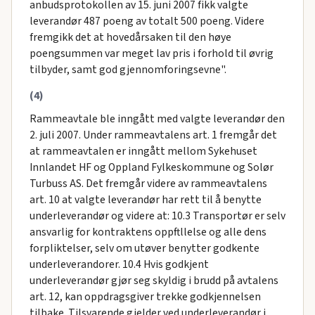
anbudsprotokollen av 15. juni 2007 fikk valgte
leverandør 487 poeng av totalt 500 poeng. Videre
fremgikk det at hovedårsaken til den høye
poengsummen var meget lav pris i forhold til øvrig
tilbyder, samt god gjennomforingsevne".
(4)
Rammeavtale ble inngått med valgte leverandør den
2. juli 2007. Under rammeavtalens art. 1 fremgår det
at rammeavtalen er inngått mellom Sykehuset
Innlandet HF og Oppland Fylkeskommune og Solør
Turbuss AS. Det fremgår videre av rammeavtalens
art. 10 at valgte leverandør har rett til å benytte
underleverandør og videre at: 10.3 Transportør er selv
ansvarlig for kontraktens oppftllelse og alle dens
forpliktelser, selv om utøver benytter godkente
underleverandorer. 10.4 Hvis godkjent
underleverandør gjør seg skyldig i brudd på avtalens
art. 12, kan oppdragsgiver trekke godkjennelsen
tilbake. Tilsvarende gjelder ved underleverandør i