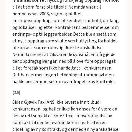
må anses som et nytt og forskjellig oppdrag i forhold
til det som først ble tildelt. Nemnda viser til
nemndas sak 2008/5 s,om gjaldt et
entrepriseoppdrag som ble endret i innhold, omfang
og lokalisering etter kontraktens bestemmelser om
endrings- og tilleggsarbeider. Dette ble ansett som
et nytt oppdrag som skulle vært utlyst og forholdet
ble ansett som en ulovlig direkte anskaffelse.
Nemnda mener at tilsvarende synsmåter må gjelde
der oppdragsgiver går med på å overføre oppdraget
til et foretak som ikke har deltatt i konkurransen.
Det har dermed ingen betydning at rammeavtalen
hadde bestemmelser om overdragelse av kontrakt.
(25)
Siden Gjøvik Taxi ANS ikke leverte inn tilbud i
konkurransen, og heller ikke kan anses for å være en
del av rettsubjektet Solør Taxi, er overdragelse av
kontrakt til denne leverandøren i realiteten en
tildeling av ny kontrakt, og dermed en ny anskaffelse.