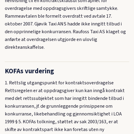
henvisning til en kontraktsklausul som åpnet for
overdragelse med oppdragsgivers skriftlige samtykke.
Rammeavtalen ble formelt overdratt ved avtale 17.
oktober 2007. Gjøvik Taxi ANS hadde ikke inngitt tilbud i
den opprinnelige konkurransen. Raufoss Taxi AS klaget og
anførte at overdragelsen utgjorde en ulovlig
direkteanskaffelse.
KOFAs vurdering
1. Rettslig utgangspunkt for kontraktsoverdragelse
Rettsregelen er at oppdragsgiver kun kan inngå kontrakt
med det rettssubjektet som har inngitt bindende tilbud i
konkurransen, jf. de grunnleggende prinsippene om
konkurranse, likebehandling og gjennomsiktighet i LOA
1999 § 5. KOFAs tolkning, støttet av sak 2003/163, er at
skifte av kontraktspart ikke kan foretas uten ny