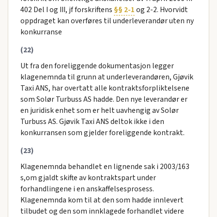
402 Del I og III, jf forskriftens
§§ 2-1
og 2-2. Hvorvidt
oppdraget kan overføres til underleverandør uten ny
konkurranse
(22)
Ut fra den foreliggende dokumentasjon legger
klagenemnda til grunn at underleverandøren, Gjøvik
Taxi ANS, har overtatt alle kontraktsforpliktelsene
som Solør Turbuss AS hadde. Den nye leverandør er
en juridisk enhet som er helt uavhengig av Solør
Turbuss AS. Gjøvik Taxi ANS deltok ikke i den
konkurransen som gjelder foreliggende kontrakt.
(23)
Klagenemnda behandlet en lignende sak i 2003/163
s,om gjaldt skifte av kontraktspart under
forhandlingene i en anskaffelsesprosess.
Klagenemnda kom til at den som hadde innlevert
tilbudet og den som innklagede forhandlet videre