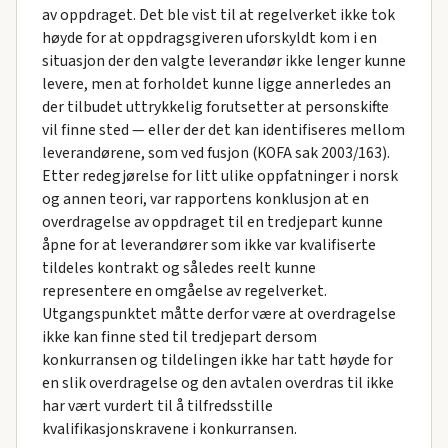
av oppdraget. Det ble vist til at regelverket ikke tok
høyde for at oppdragsgiveren uforskyldt kom i en
situasjon der den valgte leverandør ikke lenger kunne
levere, men at forholdet kunne ligge annerledes an
der tilbudet uttrykkelig forutsetter at personskifte
vil finne sted — eller der det kan identifiseres mellom
leverandørene, som ved fusjon (KOFA sak 2003/163).
Etter redegjørelse for litt ulike oppfatninger i norsk
og annen teori, var rapportens konklusjon at en
overdragelse av oppdraget til en tredjepart kunne
åpne for at leverandører som ikke var kvalifiserte
tildeles kontrakt og således reelt kunne
representere en omgåelse av regelverket.
Utgangspunktet måtte derfor være at overdragelse
ikke kan finne sted til tredjepart dersom
konkurransen og tildelingen ikke har tatt høyde for
en slik overdragelse og den avtalen overdras til ikke
har vært vurdert til å tilfredsstille
kvalifikasjonskravene i konkurransen.