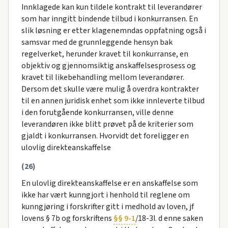
Innklagede kan kun tildele kontrakt til leverandører
som har inngitt bindende tilbud i konkurransen. En
slik løsning er etter klagenemndas oppfatning også i
samsvar med de grunnleggende hensyn bak
regelverket, herunder kravet til konkurranse, en
objektiv og gjennomsiktig anskaffelsesprosess og
kravet til likebehandling mellom leverandører.
Dersom det skulle være mulig å overdra kontrakter
til en annen juridisk enhet som ikke innleverte tilbud
i den forutgående konkurransen, ville denne
leverandøren ikke blitt prøvet på de kriterier som
gjaldt i konkurransen. Hvorvidt det foreligger en
ulovlig direkteanskaffelse
(26)
En ulovlig direkteanskaffelse er en anskaffelse som
ikke har vært kunngjort i henhold til reglene om
kunngjøring i forskrifter gitt i medhold av loven, jf
lovens § 7b og forskriftens
§§ 9-1
/18-3I. d enne saken