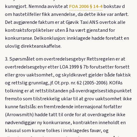
kunngjort. Nemnda avviste at
FOA 2006 § 14-4
bokstav d
om hastetilfeller fikk anvendelse, da dette ikke var anført.
Det avgjørende faktum er at Gjøvik Taxi ANS overtok alle
kontraktsforpliktelser uten å ha vært gjenstand for
konkurranse. Delkonklusjon: innklagede hadde foretatt en
ulovlig direkteanskaffelse.
3. Spørsmålet om overtredelsesgebyr Rettsregelen er at
overtredelsesgebyr etter LOA 1999 § 7b forutsetter forsett
eller grov uaktsomhet, og skyldkravet gjelder både faktisk
og rettslig grunnlag, jf. Ot.prp. nr. 62 (2005-2006). KOFAs
tolkning er at rettstilstanden på overdragelsestidspunktet
fremsto som tilstrekkelig uklar til at grov uaktsomhet ikke
kunne fastslås: en fremtredende internasjonal forfatter
(Arrowsmith) hadde tatt til orde for at overdragelse ikke
nødvendiggjør ny konkurranse, kontrakten inneholdt en
klausul som kunne tolkes i innklagedes favør, og