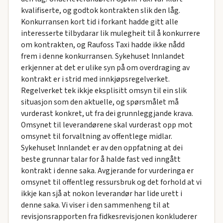
kvalifiserte, og godtok kontrakten slik den låg.
Konkurransen kort tid i forkant hadde gitt alle
interesserte tilbydarar lik mulegheit til å konkurrere
om kontrakten, og Raufoss Taxi hadde ikke nådd
frem i denne konkurransen. Sykehuset Innlandet
erkjenner at det er ulike syn på om overdraging av
kontrakt er i strid med innkjøpsregelverket.
Regelverket tek ikkje eksplisitt omsyn til ein slik
situasjon som den aktuelle, og spørsmålet må
vurderast konkret, ut fra dei grunnleggjande krava.
Omsynet til leverandørene skal vurderast opp mot
omsynet til forvaltning av offentlege midlar.
Sykehuset Innlandet er av den oppfatning at dei
beste grunnar talar for å halde fast ved inngått
kontrakt i denne saka. Avgjerande for vurderinga er
omsynet til offentleg ressursbruk og det forhold at vi
ikkje kan sjå at nokon leverandør har lide urett i
denne saka. Vi viser i den sammenheng til at
revisjonsrapporten fra fidkesrevisjonen konkluderer