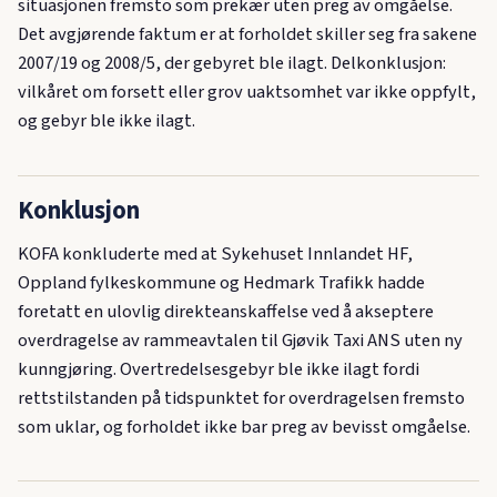
situasjonen fremsto som prekær uten preg av omgåelse.
Det avgjørende faktum er at forholdet skiller seg fra sakene
2007/19 og 2008/5, der gebyret ble ilagt. Delkonklusjon:
vilkåret om forsett eller grov uaktsomhet var ikke oppfylt,
og gebyr ble ikke ilagt.
Konklusjon
KOFA konkluderte med at Sykehuset Innlandet HF,
Oppland fylkeskommune og Hedmark Trafikk hadde
foretatt en ulovlig direkteanskaffelse ved å akseptere
overdragelse av rammeavtalen til Gjøvik Taxi ANS uten ny
kunngjøring. Overtredelsesgebyr ble ikke ilagt fordi
rettstilstanden på tidspunktet for overdragelsen fremsto
som uklar, og forholdet ikke bar preg av bevisst omgåelse.