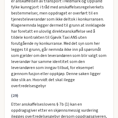
er anskaffelsen av transport i Hedmark og Oppland
fylke kunngjort i tråd med anskaffelsesregelverkets
bestemmelser, men oppdraget er overført til en
tjenesteleverandør som ikke deltok i konkurransen.
Klagenemnda legger dermed til grunn at innklagede
har foretatt en ulovlig direkteanskaffelse ved å
tildele kontrakten til Gjøvik Taxi ANS uten
forutgående ny konkurranse. Med det syn som her
legges til grunn, går nemnda ikke inn på spørsmål
som gjelder om den leverandøren som blir valgt som
leverandør har samme identitet som den
leverandøren som inngav tilbud, for eksempel
gjennom fusjon eller oppkjøp. Denne saken ligger
ikke slik an. Hvorvidt det skal ilegge
overtredelsesgebyr
(29)
Etter anskaffelseslovens § 7b (1) kan en
oppdragsgiver etter en skjønnsmessig vurdering
ilegges overtredelsesgebyr dersom oppdragsgiveren,