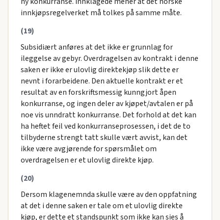
ny konkurranse. Innklagede mener at det norske
innkjøpsregelverket må tolkes på samme måte.
(19)
Subsidiært anføres at det ikke er grunnlag for
ileggelse av gebyr. Overdragelsen av kontrakt i denne
saken er ikke er ulovlig direktekjøp slik dette er
nevnt i forarbeidene. Den aktuelle kontrakt er et
resultat av en forskriftsmessig kunngjort åpen
konkurranse, og ingen deler av kjøpet/avtalen er på
noe vis unndratt konkurranse. Det forhold at det kan
ha heftet feil ved konkurranseprosessen, i det de to
tilbyderne strengt tatt skulle vært avvist, kan det
ikke være avgjørende for spørsmålet om
overdragelsen er et ulovlig direkte kjøp.
(20)
Dersom klagenemnda skulle være av den oppfatning
at det i denne saken er tale om et ulovlig direkte
kjøp, er dette et standspunkt som ikke kan sies å