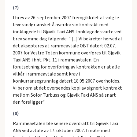
(7)
I brev av 26. september 2007 fremgikk det at valgte
leverandør ønsket å overdra sin kontrakt med
innklagede til Gjøvik Taxi ANS. Innklagede svarte ved
brev samme dag følgende: " [...] Vi bekrefter herved at
det aksepteres at rammeavtale OBT datert 02.07.
2007 for Vestre Toten kommune overføres til Gjøvik
Taxi ANS i hht. Pkt. 11 i rammeavtalen. En
forutsetning for overforing av kontrakten er at alle
vilkår i rammeavtale samt krav i
konkurransegrunnlag datert 18.05 2007 overholdes.
Vi ber om at det oversendes kopi av signert kontrakt
mellom Solor Turbuss og Gjøvik Taxi ANS så snart
den foreligger"
(8)
Rammeavtalen ble senere overdratt til Gjøvik Taxi
ANS ved avtale av 17. oktober 2007. I møte med