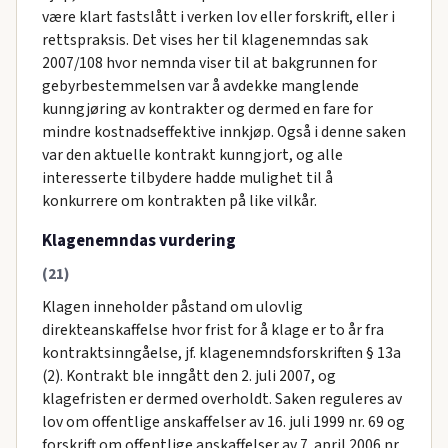
være klart fastslått i verken lov eller forskrift, eller i
rettspraksis. Det vises her til klagenemndas sak
2007/108 hvor nemnda viser til at bakgrunnen for
gebyrbestemmelsen var å avdekke manglende
kunngjøring av kontrakter og dermed en fare for
mindre kostnadseffektive innkjøp. Også i denne saken
var den aktuelle kontrakt kunngjort, og alle
interesserte tilbydere hadde mulighet til å
konkurrere om kontrakten på like vilkår.
Klagenemndas vurdering
(21)
Klagen inneholder påstand om ulovlig
direkteanskaffelse hvor frist for å klage er to år fra
kontraktsinngåelse, jf. klagenemndsforskriften § 13a
(2). Kontrakt ble inngått den 2. juli 2007, og
klagefristen er dermed overholdt. Saken reguleres av
lov om offentlige anskaffelser av 16. juli 1999 nr. 69 og
forskrift om offentlige anskaffelser av 7. april 2006 nr