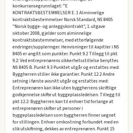
konkurransegrunnlaget: ”E
KONTRAKTSBESTEMMELSER E. 1 Alminnelige
kontraktsbestemmelser Norsk Standard, NS 8405
"Norsk bygge- og anleggskontrakt", 1. utgave
oktober 2008, gjelder som alminnelige
kontraktsbestemmelser, med etterfølgende
endringer/suppleringer. Henvisninger til kapitler i NS
8405 er angitt som punkter. Punkt 9.2 Tillegg til pkt
9.2: Ved entreprenørens sikkerhetsstillelse benyttes
NS 8405 B. Punkt 9.3 Punktet utgår og erstattes med:
Byggherren stiller ikke garantier. Punkt 12.2 Andre
setning i første avsnitt utgår og erstattes med:
Entreprenøren kan ikke uten byggherrens skriftlige
godkjennelse skifte ut byggeplassledelsen. Tillegg til
pkt 12.2: Byggherren kan til enhver tid forlange at
entreprenøren skifter ut personer i
byggeplassledelsen som byggherren finner uegnet
for stillingen. Enhver omkostning forbundet med en
slik utskiftning, dekkes av entreprenøren. Punkt 15