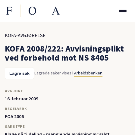
KOFA-AVGJØRELSE
KOFA 2008/222: Avvisningsplikt
ved forbehold mot NS 8405
Lagrede saker vises i
Arbeidsbenken
.
Lagre sak
AVGJORT
16. februar 2009
REGELVERK
FOA 2006
SAKSTYPE
Klage på tildeling – manglende avvisning av valgt