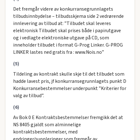
Det fremgår videre av konkurransegrunnlagets
tilbudsinnbydelse – tilbudsskjema side 2 vedrørende
innlevering av tilbud at: ”Tilbudet skal leveres
elektronisk Tilbudet skal prises både i papirutgave
og i vedlagte elektroniske utgave på CD, som
inneholder tilbudet i format G-Prog Linker. G-PROG
LINKER lastes ned gratis fra : www.Nois.no”
(5)
Tildeling av kontrakt skulle skje til det tilbudet som
hadde lavest pris, jf konkurransegrunnlagets punkt D
Konkurransebestemmelser underpunkt ”Kriterier for
valg av tilbud”.
(6)
Av Bok 0 E Kontraktsbestemmelser fremgikk det at
NS 8405 gjaldt som alminnelige
kontraktsbestemmelser, med
endringer/suppleringer som fremgår av