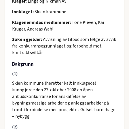
Klager:
Linga og Nikman AS
Innklaget:
Skien kommune
Klagenemndas medlemmer:
Tone Kleven, Kai
Krüger, Andreas Wahl
Saken gjelder:
Avvisning av tilbud som følge av avvik
fra konkurransegrunnlaget og forbehold mot
kontraktsvilkår.
Bakgrunn
(1)
Skien kommune (heretter kalt innklagede)
kunngjorde den 23. oktober 2008 en åpen
anbudskonkurranse for anskaffelse av
bygningsmessige arbeider og anleggsarbeider på
tomt i forbindelse med prosjektet Gulset barnehage
– nybygg.
(2)