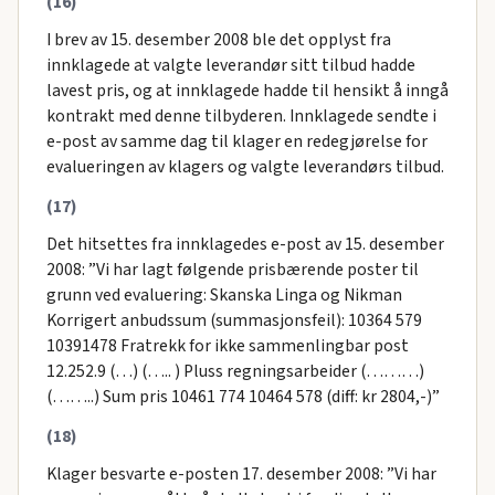
(16)
I brev av 15. desember 2008 ble det opplyst fra
innklagede at valgte leverandør sitt tilbud hadde
lavest pris, og at innklagede hadde til hensikt å inngå
kontrakt med denne tilbyderen. Innklagede sendte i
e-post av samme dag til klager en redegjørelse for
evalueringen av klagers og valgte leverandørs tilbud.
(17)
Det hitsettes fra innklagedes e-post av 15. desember
2008: ”Vi har lagt følgende prisbærende poster til
grunn ved evaluering: Skanska Linga og Nikman
Korrigert anbudssum (summasjonsfeil): 10364 579
10391478 Fratrekk for ikke sammenlingbar post
12.252.9 (…) (….. ) Pluss regningsarbeider (………)
(……..) Sum pris 10461 774 10464 578 (diff: kr 2804,-)”
(18)
Klager besvarte e-posten 17. desember 2008: ”Vi har