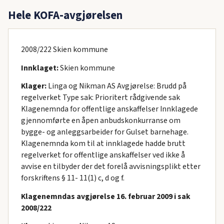
Hele KOFA-avgjørelsen
2008/222 Skien kommune
Innklaget:
Skien kommune
Klager:
Linga og Nikman AS Avgjørelse: Brudd på
regelverket Type sak: Prioritert rådgivende sak
Klagenemnda for offentlige anskaffelser Innklagede
gjennomførte en åpen anbudskonkurranse om
bygge- og anleggsarbeider for Gulset barnehage.
Klagenemnda kom til at innklagede hadde brutt
regelverket for offentlige anskaffelser ved ikke å
avvise en tilbyder der det forelå avvisningsplikt etter
forskriftens § 11- 11(1) c, d og f.
Klagenemndas avgjørelse 16. februar 2009 i sak
2008/222