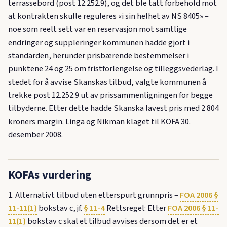
terrassebord (post 12.252.9), og det ble tatt forbehold mot
at kontrakten skulle reguleres «i sin helhet av NS 8405» –
noe som reelt sett var en reservasjon mot samtlige
endringer og suppleringer kommunen hadde gjort i
standarden, herunder prisbærende bestemmelser i
punktene 24 og 25 om fristforlengelse og tilleggsvederlag. I
stedet for å avvise Skanskas tilbud, valgte kommunen å
trekke post 12.252.9 ut av prissammenligningen for begge
tilbyderne. Etter dette hadde Skanska lavest pris med 2 804
kroners margin. Linga og Nikman klaget til KOFA 30.
desember 2008.
KOFAs vurdering
1. Alternativt tilbud uten etterspurt grunnpris –
FOA 2006 §
11-11(1)
bokstav c, jf.
§ 11-4
Rettsregel: Etter
FOA 2006 § 11-
11(1)
bokstav c skal et tilbud avvises dersom det er et