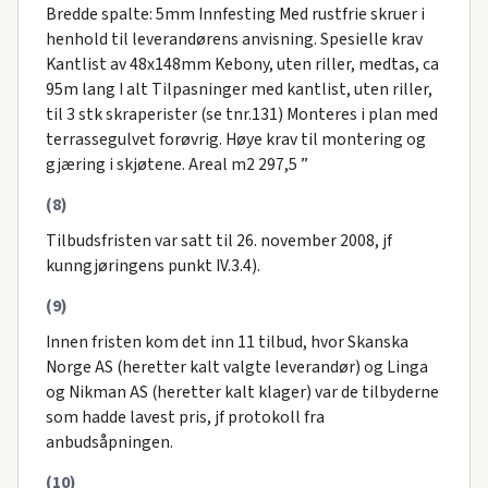
Bredde spalte: 5mm Innfesting Med rustfrie skruer i
henhold til leverandørens anvisning. Spesielle krav
Kantlist av 48x148mm Kebony, uten riller, medtas, ca
95m lang I alt Tilpasninger med kantlist, uten riller,
til 3 stk skraperister (se tnr.131) Monteres i plan med
terrassegulvet forøvrig. Høye krav til montering og
gjæring i skjøtene. Areal m2 297,5 ”
(8)
Tilbudsfristen var satt til 26. november 2008, jf
kunngjøringens punkt IV.3.4).
(9)
Innen fristen kom det inn 11 tilbud, hvor Skanska
Norge AS (heretter kalt valgte leverandør) og Linga
og Nikman AS (heretter kalt klager) var de tilbyderne
som hadde lavest pris, jf protokoll fra
anbudsåpningen.
(10)