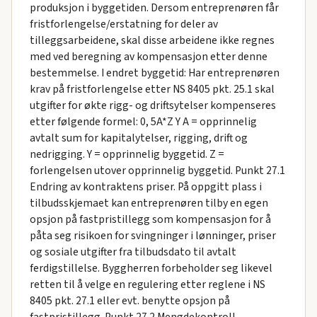
produksjon i byggetiden. Dersom entreprenøren får
fristforlengelse/erstatning for deler av
tilleggsarbeidene, skal disse arbeidene ikke regnes
med ved beregning av kompensasjon etter denne
bestemmelse. I endret byggetid: Har entreprenøren
krav på fristforlengelse etter NS 8405 pkt. 25.1 skal
utgifter for økte rigg- og driftsytelser kompenseres
etter følgende formel: 0, 5A*Z Y A = opprinnelig
avtalt sum for kapitalytelser, rigging, drift og
nedrigging. Y = opprinnelig byggetid. Z =
forlengelsen utover opprinnelig byggetid. Punkt 27.1
Endring av kontraktens priser. På oppgitt plass i
tilbudsskjemaet kan entreprenøren tilby en egen
opsjon på fastpristillegg som kompensasjon for å
påta seg risikoen for svingninger i lønninger, priser
og sosiale utgifter fra tilbudsdato til avtalt
ferdigstillelse. Byggherren forbeholder seg likevel
retten til å velge en regulering etter reglene i NS
8405 pkt. 27.1 eller evt. benytte opsjon på