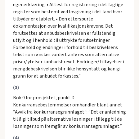
egenerklæring. • Attest for registrering i det faglige
register som bestemt ved lovgivning i det land hvor
tilbyder er etablert. • Den etterspurte
dokumentasjon over kvalifikasjonskravene. Det
forutsettes at anbudsbeskrivelsen er fullstendig
utfylt og i henhold til uttrykte forutsetninger.
Forbehold og endringer i forhold til beskrivelsens
tekst som ønskes vurdert anføres som alternative
priser/ ytelser i anbudsbrevet. Endringer/ tilføyelser i
mengdebeskrivelsen blir ikke hensyntatt og kan gi
grunn for at anbudet forkastes.”
(3)
Bok 0 for prosjektet, punkt D
Konkurransebestemmelser omhandler blant annet
”Avvik fra konkurransegrunnlaget”: ”Det er anledning
til å gi tilbud på alternative løsninger i tillegg til de
løsninger som fremgår av konkurransegrunnlaget.”
(4)