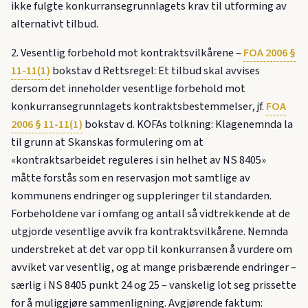
ikke fulgte konkurransegrunnlagets krav til utforming av
alternativt tilbud.
2. Vesentlig forbehold mot kontraktsvilkårene –
FOA 2006 §
11-11(1)
bokstav d Rettsregel: Et tilbud skal avvises
dersom det inneholder vesentlige forbehold mot
konkurransegrunnlagets kontraktsbestemmelser, jf.
FOA
2006 § 11-11(1)
bokstav d. KOFAs tolkning: Klagenemnda la
til grunn at Skanskas formulering om at
«kontraktsarbeidet reguleres i sin helhet av NS 8405»
måtte forstås som en reservasjon mot samtlige av
kommunens endringer og suppleringer til standarden.
Forbeholdene var i omfang og antall så vidtrekkende at de
utgjorde vesentlige avvik fra kontraktsvilkårene. Nemnda
understreket at det var opp til konkurransen å vurdere om
avviket var vesentlig, og at mange prisbærende endringer –
særlig i NS 8405 punkt 24 og 25 – vanskelig lot seg prissette
for å muliggjøre sammenligning. Avgjørende faktum: