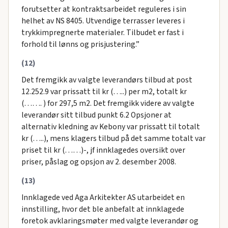
forutsetter at kontraktsarbeidet reguleres i sin
helhet av NS 8405. Utvendige terrasser leveres i
trykkimpregnerte materialer. Tilbudet er fast i
forhold til lønns og prisjustering.”
(12)
Det fremgikk av valgte leverandørs tilbud at post
12.252.9 var prissatt til kr (…..) per m2, totalt kr
(……. ) for 297,5 m2. Det fremgikk videre av valgte
leverandør sitt tilbud punkt 6.2 Opsjoner at
alternativ kledning av Kebony var prissatt til totalt
kr (…..), mens klagers tilbud på det samme totalt var
priset til kr (……)-, jf innklagedes oversikt over
priser, påslag og opsjon av 2. desember 2008.
(13)
Innklagede ved Aga Arkitekter AS utarbeidet en
innstilling, hvor det ble anbefalt at innklagede
foretok avklaringsmøter med valgte leverandør og