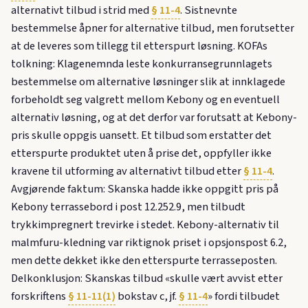
alternativt tilbud i strid med
§ 11-4
. Sistnevnte
bestemmelse åpner for alternative tilbud, men forutsetter
at de leveres som tillegg til etterspurt løsning. KOFAs
tolkning: Klagenemnda leste konkurransegrunnlagets
bestemmelse om alternative løsninger slik at innklagede
forbeholdt seg valgrett mellom Kebony og en eventuell
alternativ løsning, og at det derfor var forutsatt at Kebony-
pris skulle oppgis uansett. Et tilbud som erstatter det
etterspurte produktet uten å prise det, oppfyller ikke
kravene til utforming av alternativt tilbud etter
§ 11-4
.
Avgjørende faktum: Skanska hadde ikke oppgitt pris på
Kebony terrassebord i post 12.252.9, men tilbudt
trykkimpregnert trevirke i stedet. Kebony-alternativ til
malmfuru-kledning var riktignok priset i opsjonspost 6.2,
men dette dekket ikke den etterspurte terrasseposten.
Delkonklusjon: Skanskas tilbud «skulle vært avvist etter
forskriftens
§ 11-11(1)
bokstav c, jf.
§ 11-4
» fordi tilbudet