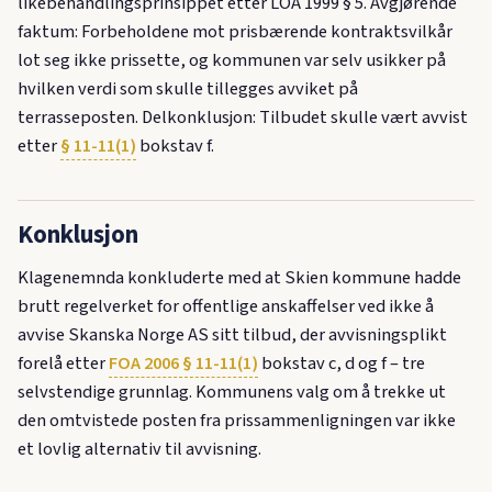
likebehandlingsprinsippet etter LOA 1999 § 5. Avgjørende
faktum: Forbeholdene mot prisbærende kontraktsvilkår
lot seg ikke prissette, og kommunen var selv usikker på
hvilken verdi som skulle tillegges avviket på
terrasseposten. Delkonklusjon: Tilbudet skulle vært avvist
etter
§ 11-11(1)
bokstav f.
Konklusjon
Klagenemnda konkluderte med at Skien kommune hadde
brutt regelverket for offentlige anskaffelser ved ikke å
avvise Skanska Norge AS sitt tilbud, der avvisningsplikt
forelå etter
FOA 2006 § 11-11(1)
bokstav c, d og f – tre
selvstendige grunnlag. Kommunens valg om å trekke ut
den omtvistede posten fra prissammenligningen var ikke
et lovlig alternativ til avvisning.