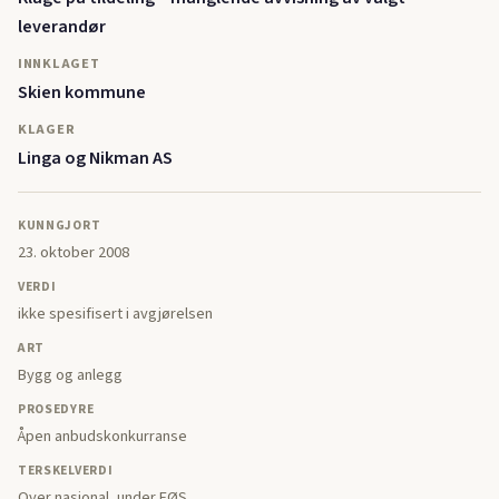
leverandør
INNKLAGET
Skien kommune
KLAGER
Linga og Nikman AS
KUNNGJORT
23. oktober 2008
VERDI
ikke spesifisert i avgjørelsen
ART
Bygg og anlegg
PROSEDYRE
Åpen anbudskonkurranse
TERSKELVERDI
Over nasjonal, under EØS