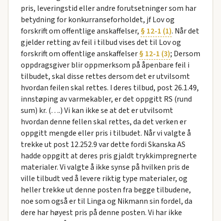
pris, leveringstid eller andre forutsetninger som har
betydning for konkurranseforholdet, jf Lov og
forskrift om offentlige anskaffelser,
§ 12-1 (1)
. Når det
gjelder retting av feil i tilbud vises det til Lov og
forskrift om offentlige anskaffelser
§ 12-1 (3)
; Dersom
oppdragsgiver blir oppmerksom på åpenbare feil i
tilbudet, skal disse rettes dersom det er utvilsomt
hvordan feilen skal rettes. I deres tilbud, post 26.1.49,
innstøping av varmekabler, er det oppgitt RS (rund
sum) kr. (….) Vi kan ikke se at det er utvilsomt
hvordan denne fellen skal rettes, da det verken er
oppgitt mengde eller pris i tilbudet. Når vi valgte å
trekke ut post 12.252.9 var dette fordi Skanska AS
hadde oppgitt at deres pris gjaldt trykkimpregnerte
materialer. Vi valgte å ikke synse på hvilken pris de
ville tilbudt ved å levere riktig type materialer, og
heller trekke ut denne posten fra begge tilbudene,
noe som også er til Linga og Nikmann sin fordel, da
dere har høyest pris på denne posten. Vi har ikke