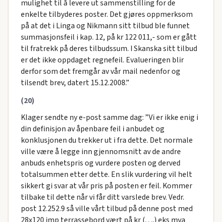
mulighet til å levere ut sammenstilling for de
enkelte tilbyderes poster. Det gjøres oppmerksom
på at det i Linga og Nikmann sitt tilbud ble funnet
summasjonsfeil i kap. 12, på kr 122 011,- som er gått
til fratrekk på deres tilbudssum. I Skanska sitt tilbud
er det ikke oppdaget regnefeil. Evalueringen blir
derfor som det fremgår av vår mail nedenfor og
tilsendt brev, datert 15.12.2008.”
(20)
Klager sendte ny e-post samme dag: ”Vi er ikke enig i
din definisjon av åpenbare feil i anbudet og
konklusjonen du trekker ut i fra dette. Det normale
ville være å legge inn gjennomsnitt av de andre
anbuds enhetspris og vurdere posten og derved
totalsummen etter dette. En slik vurdering vil helt
sikkert gi svar at vår pris på posten er feil. Kommer
tilbake til dette når vi får ditt varslede brev. Vedr.
post 12.252.9 så ville vårt tilbud på denne post med
28x120 imp terrassebord vært på kr (….) eks mva