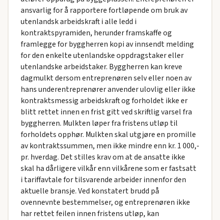
ansvarlig for å rapportere fortløpende om bruk av
utenlandsk arbeidskraft i alle ledd i
kontraktspyramiden, herunder framskaffe og
framlegge for byggherren kopi av innsendt melding
for den enkelte utenlandske oppdragstaker eller
utenlandske arbeidstaker. Byggherren kan kreve
dagmulkt dersom entreprenøren selv eller noen av
hans underentreprenører anvender ulovlig eller ikke
kontraktsmessig arbeidskraft og forholdet ikke er
blitt rettet innen en frist gitt ved skriftlig varsel fra
byggherren. Mulkten løper fra fristens utløp til
forholdets opphør. Mulkten skal utgjøre en promille
av kontraktssummen, men ikke mindre enn kr. 1 000,-
pr. hverdag. Det stilles krav om at de ansatte ikke
skal ha dårligere vilkår enn vilkårene som er fastsatt
i tariffavtale for tilsvarende arbeider innenfor den
aktuelle bransje. Ved konstatert brudd på
ovennevnte bestemmelser, og entreprenøren ikke
har rettet feilen innen fristens utløp, kan