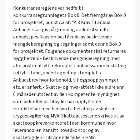
Konkurransereglene var nedfelt i
konkurransegrunnlagets Bok 0. Det fremgår av Bok 0
for prosjektet, punkt A3 at: ”A.3 Krav til anbud
Anbudet skal gis på grunnlag av den utsendte
anbudsspesifikasjon bestående av beskrivende
mengdeberegning og tegninger samt denne Bok 0
for prosjektet. Følgende dokumenter skal returneres
byggherren: • Beskrivende mengdeberegning med
alle poster utfylt. • Komplett anbudssammenstilling
i utfylt stand, undertegnet og stemplet. •
Anbudsbrev hvor forbehold, tilleggsopplysninger
etc. er anført. • Skatte- og mva-attest ikke eldre enn
6 måneder utstedt av den kompetente myndighet
som bekrefter at tilbyder har oppfylt sine
forpliktelser med hensyn til betaling av skatter,
trygdeavgifter og MVA. Skatteattestene skrives ut av
skatteoppkreverkontoret i den kommunen hvor
leverandøren har sitt hovedkontor og av
skattefogden i tilsvarende fylke. • HMS