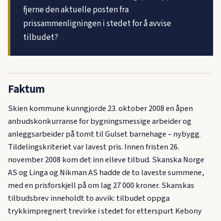
fjerne den aktuelle posten fra
prissammenligningen i stedet for å avvise
tilbudet?
Faktum
Skien kommune kunngjorde 23. oktober 2008 en åpen
anbudskonkurranse for bygningsmessige arbeider og
anleggsarbeider på tomt til Gulset barnehage – nybygg.
Tildelingskriteriet var lavest pris. Innen fristen 26.
november 2008 kom det inn elleve tilbud. Skanska Norge
AS og Linga og Nikman AS hadde de to laveste summene,
med en prisforskjell på om lag 27 000 kroner. Skanskas
tilbudsbrev inneholdt to avvik: tilbudet oppga
trykkimpregnert trevirke i stedet for etterspurt Kebony