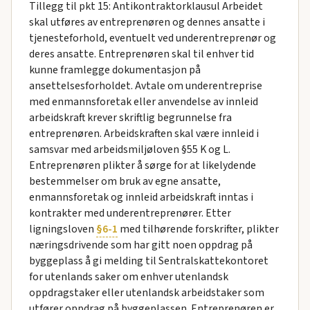
Tillegg til pkt 15: Antikontraktorklausul Arbeidet
skal utføres av entreprenøren og dennes ansatte i
tjenesteforhold, eventuelt ved underentreprenør og
deres ansatte. Entreprenøren skal til enhver tid
kunne framlegge dokumentasjon på
ansettelsesforholdet. Avtale om underentreprise
med enmannsforetak eller anvendelse av innleid
arbeidskraft krever skriftlig begrunnelse fra
entreprenøren. Arbeidskraften skal være innleid i
samsvar med arbeidsmiljøloven §55 K og L.
Entreprenøren plikter å sørge for at likelydende
bestemmelser om bruk av egne ansatte,
enmannsforetak og innleid arbeidskraft inntas i
kontrakter med underentreprenører. Etter
ligningsloven
§6-1
med tilhørende forskrifter, plikter
næringsdrivende som har gitt noen oppdrag på
byggeplass å gi melding til Sentralskattekontoret
for utenlands saker om enhver utenlandsk
oppdragstaker eller utenlandsk arbeidstaker som
utfører oppdrag på byggeplassen. Entreprenøren er