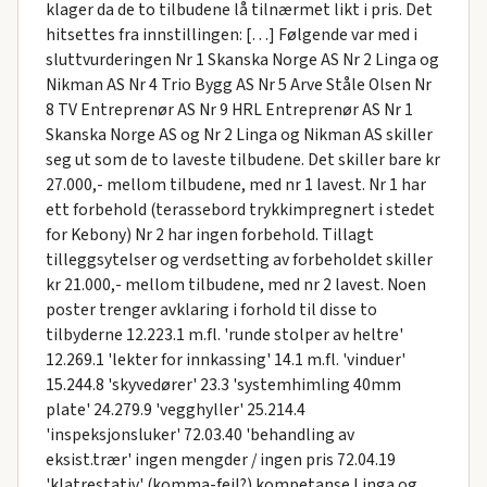
klager da de to tilbudene lå tilnærmet likt i pris. Det
hitsettes fra innstillingen: […] Følgende var med i
sluttvurderingen Nr 1 Skanska Norge AS Nr 2 Linga og
Nikman AS Nr 4 Trio Bygg AS Nr 5 Arve Ståle Olsen Nr
8 TV Entreprenør AS Nr 9 HRL Entreprenør AS Nr 1
Skanska Norge AS og Nr 2 Linga og Nikman AS skiller
seg ut som de to laveste tilbudene. Det skiller bare kr
27.000,- mellom tilbudene, med nr 1 lavest. Nr 1 har
ett forbehold (terassebord trykkimpregnert i stedet
for Kebony) Nr 2 har ingen forbehold. Tillagt
tilleggsytelser og verdsetting av forbeholdet skiller
kr 21.000,- mellom tilbudene, med nr 2 lavest. Noen
poster trenger avklaring i forhold til disse to
tilbyderne 12.223.1 m.fl. 'runde stolper av heltre'
12.269.1 'lekter for innkassing' 14.1 m.fl. 'vinduer'
15.244.8 'skyvedører' 23.3 'systemhimling 40mm
plate' 24.279.9 'vegghyller' 25.214.4
'inspeksjonsluker' 72.03.40 'behandling av
eksist.trær' ingen mengder / ingen pris 72.04.19
'klatrestativ' (komma-feil?) kompetanse Linga og