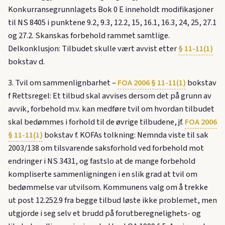
Konkurransegrunnlagets Bok 0 E inneholdt modifikasjoner
til NS 8405 i punktene 9.2, 9.3, 12.2, 15, 16.1, 16.3, 24, 25, 27.1
og 27.2. Skanskas forbehold rammet samtlige.
Delkonklusjon: Tilbudet skulle vært avvist etter
§ 11-11(1)
bokstav d.
3. Tvil om sammenlignbarhet –
FOA 2006 § 11-11(1)
bokstav
f Rettsregel: Et tilbud skal avvises dersom det på grunn av
avvik, forbehold m.v. kan medføre tvil om hvordan tilbudet
skal bedømmes i forhold til de øvrige tilbudene, jf.
FOA 2006
§ 11-11(1)
bokstav f. KOFAs tolkning: Nemnda viste til sak
2003/138 om tilsvarende saksforhold ved forbehold mot
endringer i NS 3431, og fastslo at de mange forbehold
kompliserte sammenligningen i en slik grad at tvil om
bedømmelse var utvilsom. Kommunens valg om å trekke
ut post 12.252.9 fra begge tilbud løste ikke problemet, men
utgjorde i seg selv et brudd på forutberegnelighets- og