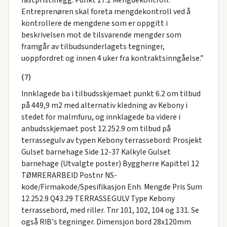
fastpristillegg. Punkt 27.2 Mengdekontroll.
Entreprenøren skal foreta mengdekontroll ved å
kontrollere de mengdene som er oppgitt i
beskrivelsen mot de tilsvarende mengder som
framgår av tilbudsunderlagets tegninger,
uoppfordret og innen 4 uker fra kontraktsinngåelse.”
(7)
Innklagede ba i tilbudsskjemaet punkt 6.2 om tilbud
på 449,9 m2 med alternativ kledning av Kebony i
stedet for malmfuru, og innklagede ba videre i
anbudsskjemaet post 12.252.9 om tilbud på
terrassegulv av typen Kebony terrassebord: Prosjekt
Gulset barnehage Side 12-37 Kalkyle Gulset
barnehage (Utvalgte poster) Byggherre Kapittel 12
TØMRERARBEID Postnr NS-
kode/Firmakode/Spesifikasjon Enh. Mengde Pris Sum
12.252.9 Q43.29 TERRASSEGULV Type Kebony
terrassebord, med riller. Tnr 101, 102, 104 og 131. Se
også RIB's tegninger. Dimensjon bord 28x120mm