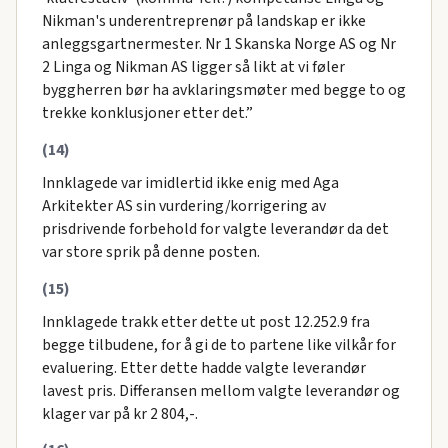
Nikman's underentreprenør på landskap er ikke
anleggsgartnermester. Nr 1 Skanska Norge AS og Nr
2 Linga og Nikman AS ligger så likt at vi føler
byggherren bør ha avklaringsmøter med begge to og
trekke konklusjoner etter det.”
(14)
Innklagede var imidlertid ikke enig med Aga
Arkitekter AS sin vurdering/korrigering av
prisdrivende forbehold for valgte leverandør da det
var store sprik på denne posten.
(15)
Innklagede trakk etter dette ut post 12.252.9 fra
begge tilbudene, for å gi de to partene like vilkår for
evaluering. Etter dette hadde valgte leverandør
lavest pris. Differansen mellom valgte leverandør og
klager var på kr 2 804,-.