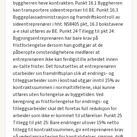
byggherren heve kontrakten. Punkt 16.1 Byggherren
kan transportere sideentrepriser til BE. Punkt 16.3
Byggeplassadministrasjon og framdriftskontroll av
sideentreprenører i hht. NS8405 pkt, 16.3 bokstavene
a-e skal utføres av BE. Punkt 24 Tillegg til pkt 24:
Bygningsentreprenøren har bare krav på
fristforlengelse dersom han godtgjør at de
påberopte omstendighetene medfører at
entreprenøren ikke kan ferdigstille arbeidet innen
av-talte frister. Det forutsettes at entreprenøren
utarbeider sin framdriftsplan slik at endrings- og
tilleggsarbeider som i kostnad utgjør inntil 15% av
kontraktssummen i normaltilfellene, skal kunne
utføres uten forlengelse av byggetiden. Ved
beregning av fristforlengelse for endrings- og
tilleggsarbeider skal det foretas full reduksjon for
arbeider som ikke er kommet til utførelser. Punkt 25
Tillegg til pkt 25: Bare endringer utover 15% netto
tillegg til kontraktssummen, gir entreprenøren krav
på vederlagsjustering for kapitalytelser, rigging, drift