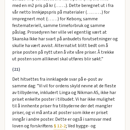
med en m2 pris på kr (…….). Dette beregnet ut i fra
vår netto Innkjøpspris på materialer (……….) for
impregnert mot (:……) for Kebony, samme
festemateriell, samme timeforbruk og samme
påslag. Prosedyren her ville vel egentlig vært at
Skanska Ikke har svart på anbudets forutsetninger og
skulle ha vært avvist. Alternativt blitt bedt om å
prise posten på nytt uten å vite våre priser. Å trekke
ut posten som allikevel skal utføres blir søkt.”
(21)
Det hitsettes fra innklagede svar på e-post av
samme dag: ”Vi vil for ordens skyld nevne at de fleste
av tilbyderne, inkludert Linga og Nikman AS, ikke har
priset enkelte poster i tilbudet. Vi har ikke mulighet
til å innhente priser fra tilbyderne der det mangler
priser, og vi må anta at poster som ikke er priset
inngår i andre poster. Dette er også i samsvar med
loven og forskriftens
§ 12-2
; Ved bygge- og