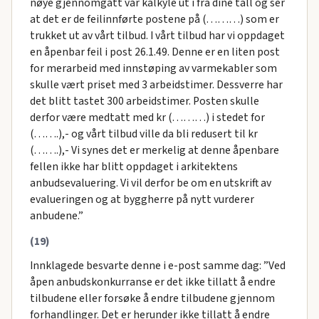
nøye gjennomgått vår kalkyle ut i fra dine tall og ser
at det er de feilinnførte postene på (………) som er
trukket ut av vårt tilbud. I vårt tilbud har vi oppdaget
en åpenbar feil i post 26.1.49. Denne er en liten post
for merarbeid med innstøping av varmekabler som
skulle vært priset med 3 arbeidstimer. Dessverre har
det blitt tastet 300 arbeidstimer. Posten skulle
derfor være medtatt med kr (………) i stedet for
(…….),- og vårt tilbud ville da bli redusert til kr
(…….),- Vi synes det er merkelig at denne åpenbare
fellen ikke har blitt oppdaget i arkitektens
anbudsevaluering. Vi vil derfor be om en utskrift av
evalueringen og at byggherre på nytt vurderer
anbudene.”
(19)
Innklagede besvarte denne i e-post samme dag: ”Ved
åpen anbudskonkurranse er det ikke tillatt å endre
tilbudene eller forsøke å endre tilbudene gjennom
forhandlinger. Det er herunder ikke tillatt å endre