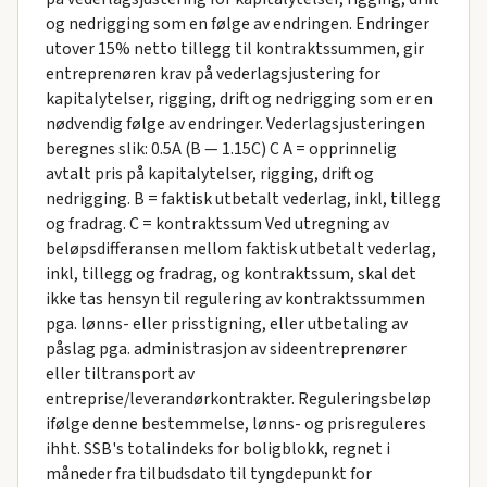
og nedrigging som en følge av endringen. Endringer
utover 15% netto tillegg til kontraktssummen, gir
entreprenøren krav på vederlagsjustering for
kapitalytelser, rigging, drift og nedrigging som er en
nødvendig følge av endringer. Vederlagsjusteringen
beregnes slik: 0.5A (B — 1.15C) C A = opprinnelig
avtalt pris på kapitalytelser, rigging, drift og
nedrigging. B = faktisk utbetalt vederlag, inkl, tillegg
og fradrag. C = kontraktssum Ved utregning av
beløpsdifferansen mellom faktisk utbetalt vederlag,
inkl, tillegg og fradrag, og kontraktssum, skal det
ikke tas hensyn til regulering av kontraktssummen
pga. lønns- eller prisstigning, eller utbetaling av
påslag pga. administrasjon av sideentreprenører
eller tiltransport av
entreprise/leverandørkontrakter. Reguleringsbeløp
ifølge denne bestemmelse, lønns- og prisreguleres
ihht. SSB's totalindeks for boligblokk, regnet i
måneder fra tilbudsdato til tyngdepunkt for