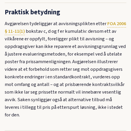
Praktisk betydning
Avgjørelsen tydeliggjør at avvisningsplikten etter
FOA 2006
§ 11-11(1)
bokstav c, d og f er kumulativ: dersom ett av
vilkårene er oppfylt, foreligger plikt til avvisning – og
oppdragsgiver kan ikke reparere et avvisningsgrunnlag ved
å justere evalueringsmetoden, for eksempel ved å utelate
poster fra prissammenligningen. Avgjørelsen illustrerer
videre at et forbehold som retter seg mot oppdragsgivers
konkrete endringer i en standardkontrakt, vurderes opp
mot omfang og antall – og at prisbærende kontraktsvilkår
som ikke lar seg prissette normalt vil innebære vesentlig
avvik. Saken synliggjør også at alternative tilbud må
leveres i tillegg til pris på etterspurt løsning, ikke i stedet
for den.