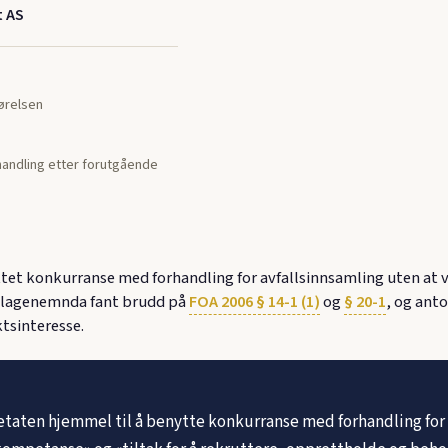
t AS
jørelsen
andling etter forutgående
 konkurranse med forhandling for avfallsinnsamling uten at vi
. Klagenemnda fant brudd på
FOA 2006 § 14-1 (1)
og
§ 20-1
, og ant
tsinteresse.
ten hjemmel til å benytte konkurranse med forhandling for a