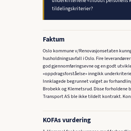
underkriteriene «tilbudt personells 
tildelingskriterier?
Faktum
Oslo kommune v/Renovasjonsetaten kunngjor
husholdningsavfall i Oslo. Fire leverandøre
god gjennomføringsevne og en godt utviklet 
«oppdragsforståelse» inngikk underkriterie
Innklagede begrunnet valget av forhandlin
Brobekk og Klemetsrud. Disse forholdene b
Transport AS ble ikke tildelt kontrakt. Kon
KOFAs vurdering