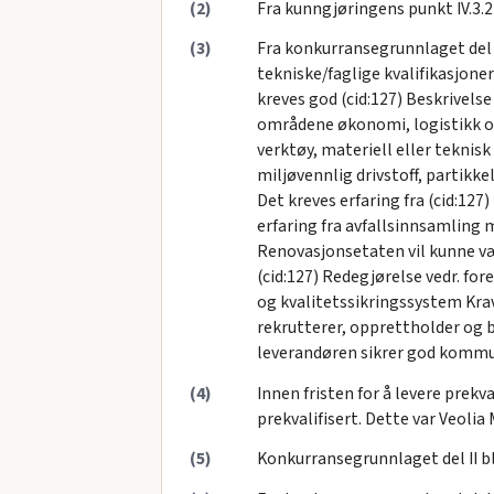
(2)
Fra kunngjøringens punkt IV.3.
(3)
Fra konkurransegrunnlaget del I 
tekniske/faglige kvalifikasjoner
kreves god (cid:127) Beskrivel
områdene økonomi, logistikk og 
verktøy, materiell eller teknis
miljøvennlig drivstoff, partikke
Det kreves erfaring fra (cid:127
erfaring fra avfallsinnsamling 
Renovasjonsetaten vil kunne vær
(cid:127) Redegjørelse vedr. for
og kvalitetssikringssystem Krav
rekrutterer, opprettholder og 
leverandøren sikrer god kommun
(4)
Innen fristen for å levere prek
prekvalifisert. Dette var Veoli
(5)
Konkurransegrunnlaget del II ble