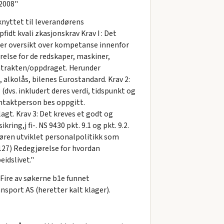
-2008"
 knyttet til leverandørens
idt kvali zkasjonskrav Krav I : Det
der oversikt over kompetanse innenfor
else for de redskaper, maskiner,
kontrakten/oppdraget. Herunder
, alkolås, bilenes Eurostandard. Krav 2:
(dvs. inkludert deres verdi, tidspunkt og
ontaktperson bes oppgitt.
agt. Krav 3: Det kreves et godt og
ing,j fi-. NS 9430 pkt. 9.1 og pkt. 9.2.
døren utviklet personalpolitikk som
127) Redegjørelse for hvordan
idslivet."
 Fire av søkerne b1e funnet
nsport AS (heretter kalt klager).