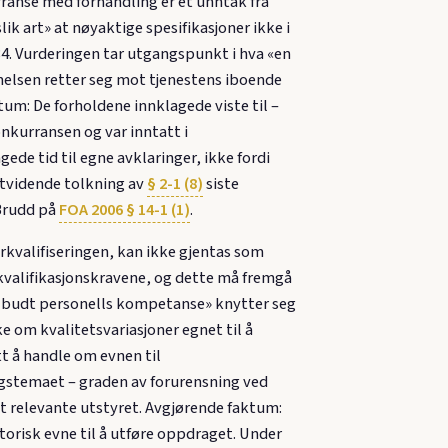
ranse med forhandling er et unntak fra
 art» at nøyaktige spesifikasjoner ikke i
184. Vurderingen tar utgangspunkt i hva «en
elsen retter seg mot tjenestens iboende
tum: De forholdene innklagede viste til –
nkurransen og var inntatt i
ede tid til egne avklaringer, ikke fordi
 utvidende tolkning av
§ 2-1 (8)
siste
 Brudd på
FOA 2006 § 14-1 (1)
.
rkvalifiseringen, kan ikke gjentas som
 kvalifikasjonskravene, og dette må fremgå
tilbudt personells kompetanse» knytter seg
e om kvalitetsvariasjoner egnet til å
tt å handle om evnen til
ingstemaet – graden av forurensning ved
et relevante utstyret. Avgjørende faktum:
orisk evne til å utføre oppdraget. Under