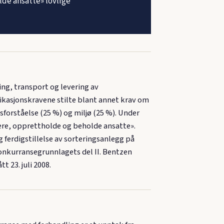
lde ansatte» lovlige
ng, transport og levering av
fikasjonskravene stilte blant annet krav om
forståelse (25 %) og miljø (25 %). Under
ere, opprettholde og beholde ansatte».
ferdigstillelse av sorteringsanlegg på
onkurransegrunnlagets del II. Bentzen
 23. juli 2008.