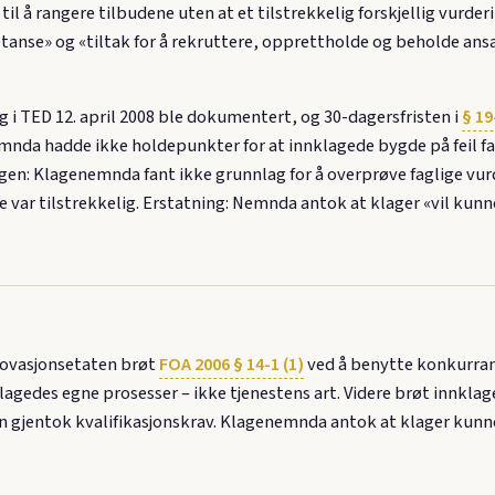
il å rangere tilbudene uten at et tilstrekkelig forskjellig vurde
anse» og «tiltak for å rekruttere, opprettholde og beholde ansa
g i TED 12. april 2008 ble dokumentert, og 30-dagersfristen i
§ 19
emnda hadde ikke holdepunkter for at innklagede bygde på feil f
en: Klagenemnda fant ikke grunnlag for å overprøve faglige vurd
var tilstrekkelig. Erstatning: Nemnda antok at klager «vil kunne
ovasjonsetaten brøt
FOA 2006 § 14-1 (1)
ved å benytte konkurran
lagedes egne prosesser – ikke tjenestens art. Videre brøt innkla
n gjentok kvalifikasjonskrav. Klagenemnda antok at klager kunne