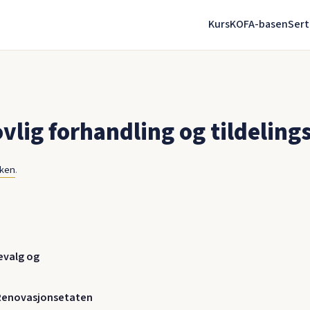
Kurs
KOFA-basen
Sert
lig forhandling og tildelings
nken
.
evalg og
Renovasjonsetaten