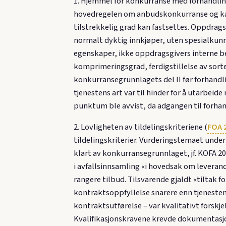
1. Hjemmel for konkurranse med forhandlin
hovedregelen om anbudskonkurranse og kan v
tilstrekkelig grad kan fastsettes. Oppdrags
normalt dyktig innkjøper, uten spesialkun
egenskaper, ikke oppdragsgivers interne beh
komprimeringsgrad, ferdigstillelse av sort
konkurransegrunnlagets del II før forhandli
tjenestens art var til hinder for å utarbei
punktum ble avvist, da adgangen til forha
2. Lovligheten av tildelingskriteriene (
FOA 2
tildelingskriterier. Vurderingstemaet unde
klart av konkurransegrunnlaget, jf. KOFA 2
i avfallsinnsamling «i hovedsak om leverand
rangere tilbud. Tilsvarende gjaldt «tiltak 
kontraktsoppfyllelse snarere enn tjenestens
kontraktsutførelse – var kvalitativt forskj
Kvalifikasjonskravene krevde dokumentasjon