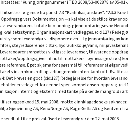
2 hitsettes: "Kunngjøringsnummer i TED 2008/S3-002878 av 05-01
hitsettes følgende fra punkt 2.3 "Kvalifikasjonskrav": "2.3.3 Krav
 Oppdragsgivers Dokumentasjon —s kal vise at de stilte krav er oppf
se av leverandørens totale bemanning. gjennomføringsevne Herun
kvalitetsstyring. Organisasjonskart vedlegges. (cid:127) Redegjør
k utstyr som leverandør vil disponere over til gjennomføring av 
lfilter, støyreduserende tiltak, hydraulikkolje/vann, miljøvaskehall
) Leverandørens/ansattes viktigste leveranser, tilsvarende oppdrag 
mottaker/oppdragsgiver. nf nr. til mottakers i bymessige strøk) k
e referanse. Eget skjema for spørsmål til referansenef ølger vedl
etakets internkontroll og velfungerende internkontroll- Kvalitetssikr
 4: Det kreves en godt (cid:127) Redegjørelse for hvordan leveran
beholder er velegnet for denne typen kompetansen. oppdrag. (cid:
ikasjon internt og eksternt med tanke på økende mangfold i arbe
valifiseringssøknad 15. mai 2008, mottok innklagede seks søknader.
a Miljø Gjenvinning AS, RenoNorge AS, Ragn-Sells AS og Bentzen Tra
 sendt ut til de prekvalifiserte leverandører den 22. mai 2008.