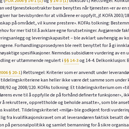
g (
FOA 2006 § 14-1 (1)
og
§ 14-3 (1)
bokstav c) Rettsregel: Konkur
ed tjenestekontrakter bare benyttes når tjenesten «er av en slik
giver har bevisbyrden for at vilkårene er oppfylt, jf. KOFA 2003/
nskap på området, vil kunne prestere». KOFAs tolkning: Bestemm
ov for mer tid til å avklare egne forutsetninger. Avgjørende fak
eringsanlegg og leveringskapasitet – ble avklart uavhengig av ko
ngene. Forhandlingsprosedyren ble reelt benyttet for å gi innklag
de nøyaktige spesifikasjoner. Nemndas subsidiære vurdering av en
ndling er uttømmende regulert i
§§ 14-3
og 14-4. Delkonklusjon:
006 § 20-1
) Rettsregel: Kriterier som er anvendt under leverandø
r tildelingskriteriene kan heller ikke være det samme som under
008/92 og 2008/120. KOFAs tolkning: Et tildelingskriterium om «
ørens evne til å oppfylle de på forhånd definerte funksjoner», ikk
for å rekruttere, opprettholde og beholde ansatte», som ble anse
 kvalitet. Tildelingskriteriet «miljø» ble godkjent fordi vurder
ellig fra kvalifikasjonskravet om at leverandøren faktisk besatt d
 på personalpolitikk og samlet bemanning for å sikre organisat