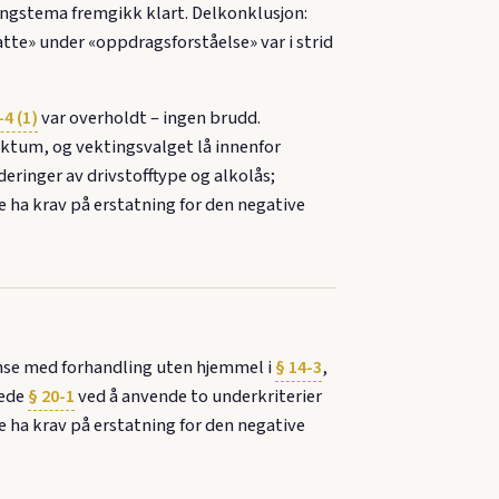
ringstema fremgikk klart. Delkonklusjon:
tte» under «oppdragsforståelse» var i strid
-4 (1)
var overholdt – ingen brudd.
aktum, og vektingsvalget lå innenfor
eringer av drivstofftype og alkolås;
 ha krav på erstatning for den negative
se med forhandling uten hjemmel i
§ 14-3
,
gede
§ 20-1
ved å anvende to underkriterier
 ha krav på erstatning for den negative