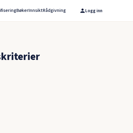
ifisering
Bøker
Innsikt
Rådgivning
Logg inn
kriterier