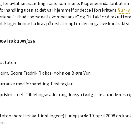
g for avfallsinnsamling i Oslo kommune. Klagenemnda fant at inn
rhandling uten at det var hjemmelf or dette i forskriftens
§ 14-3
eriene "tilbudt personells kompetanse" og "tiltakf or å rekrutte
at klager kunne ha krav på erstatningf or den negative kontraktsin
09 i sak 2008/136
setaten
eim, Georg Fredrik Rieber-Mohn og Bjørg Ven.
urranse med forhandling. Fristregler.
 priskriteriet. Tildelingsevaluering. Innsyn i valgte leverandørers o
en (heretter kalt innklagede) kunngjorde 10. april 2008 en kon
une.