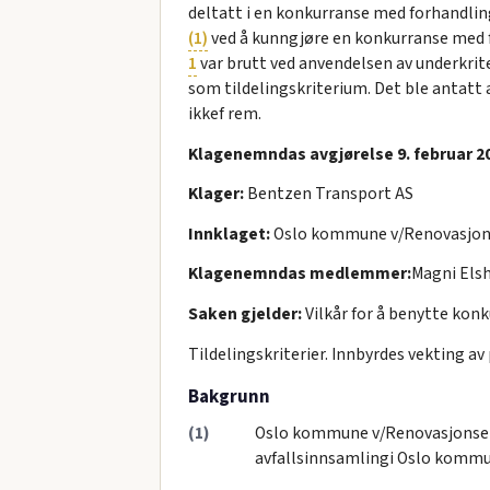
deltatt i en konkurranse med forhandlin
(1)
ved å kunngjøre en konkurranse med fo
1
var brutt ved anvendelsen av underkrit
som tildelingskriterium. Det ble antatt 
ikkef rem.
Klagenemndas avgjørelse 9. februar 20
Klager:
Bentzen Transport AS
Innklaget:
Oslo kommune v/Renovasjon
Klagenemndas medlemmer:
Magni Elsh
Saken gjelder:
Vilkår for å benytte konk
Tildelingskriterier. Innbyrdes vekting av
Bakgrunn
(1)
Oslo kommune v/Renovasjonsetat
avfallsinnsamlingi Oslo komm