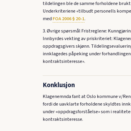
tildelingen ble de samme forholdene brukt t
Underkriteriene «tilbudt personells kompet
med
FOA 2006 § 20-1
.
3. Øvrige spørsmål Fristreglene: Kunngjørin
Innbyrdes vekting av priskriteriet: Klagen
oppdragsgivers skjønn. Tildelingsevaluering
innklagedes påpeking under forhandlingene 
kontraktsinteresse».
Konklusjon
Klagenemnda fant at Oslo kommune v/Ren
fordi de uavklarte forholdene skyldtes innk
under «oppdragsforståelse» som i realitete
kontraktsinteresse.