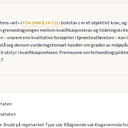
tens «art» i
FOA 2006 § 14-3 (1)
bokstav c er et objektivt krav, og
ken grensedragningen mellom kvalifikasjonskrav og tildelingskriter
 – snarere enn kvalitative forskjeller i tjenesteutførelsen – kan
an stå seg dersom vurderingstemaet handler om graden av miljøpåv
 til utstyr i kvalifikasjonsfasen. Premissene om forhandlingsplikt
7.
etaten
setaten
 Brudd på regelverket Type sak: Rådgivende sak Klagenemnda foro