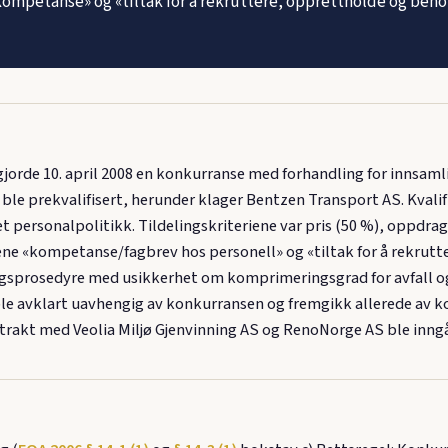
kompetanse» og «tiltak for å rekruttere, opprettholde og beho
de 10. april 2008 en konkurranse med forhandling for innsamli
r ble prekvalifisert, herunder klager Bentzen Transport AS. Kvali
personalpolitikk. Tildelingskriteriene var pris (50 %), oppdrags
ne «kompetanse/fagbrev hos personell» og «tiltak for å rekrutt
gsprosedyre med usikkerhet om komprimeringsgrad for avfall og 
le avklart uavhengig av konkurransen og fremgikk allerede av k
trakt med Veolia Miljø Gjenvinning AS og RenoNorge AS ble inngått