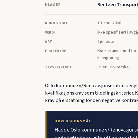
Bentzen Transpor
KLAGER
10. april 2008
KUNNGJORT
ikke spesifisert i avg
VERDI
Tjeneste
ART
Konkurranse med forh
PROSEDYRE
kunngjøring
Over EØS-terskel
TERSKELVERDI
Oslo kommune v/Renovasjonsetaten benyttet
kvalifikasjonskrav som tildelingskriterier
krav på erstatning for den negative kontrak
HOVEDSPØRSMÅL
Hadde Oslo kommune v/Renovasjonseta