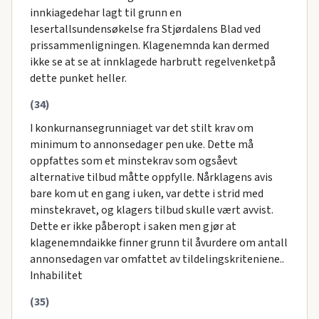
innkiagedehar lagt til grunn en
lesertallsundensøkelse fra Stjørdalens Blad ved
prissammenligningen. Klagenemnda kan dermed
ikke se at se at innklagede harbrutt regelvenketpå
dette punket heller.
(34)
I konkurnansegrunniaget var det stilt krav om
minimum to annonsedager pen uke. Dette må
oppfattes som et minstekrav som ogsåevt
alternative tilbud måtte oppfylle. Nårklagens avis
bare kom ut en gang i uken, var dette i strid med
minstekravet, og klagers tilbud skulle vært avvist.
Dette er ikke påberopt i saken men gjør at
klagenemndaikke finner grunn til åvurdere om antall
annonsedagen var omfattet av tildelingskriteniene..
Inhabilitet
(35)