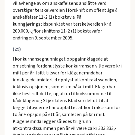
vil avhenge av om anskaffelsens anslåtte verdi
overstiger terskelverdien i forsknift om offentlige §
anskaffelser 11-2 (1) bokstav a. På
kunngjøringstidspunktet var terskelverdien kr §
200.000,-,jffonskniftens 11-2 (1) bokstavafør
endringen 9. september 2005.
(29)
I konkurnansegnunniaget oppgainnklagede at
omsetning fordenutlyste konkurransen ville være kr i
mill per år. I sitt tilsvar for klãgenemndahar
innklagede imidlertid opplyst atkontraktsvendien,
inklusiv opsjonen, samlet en påkr i mill. Klagerhar
ikke bestridt dette, og utfra tilbudssummene til
bådeklagenog Stjørdalens Blad ser det ut til at
begge tilbyderne har oppfattet at kontraktssum for
to år + opsjon på ett år, samleten på kr i mill.
Klagenemnda legger således til grunn
atkontraktssummen pen år vil være ca kr 333.333,-.