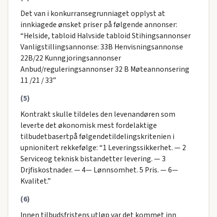
Det van i konkurransegrunniaget opplyst at
innkiagede ønsket priser på følgende annonser:
“Helside, tabloid Halvside tabloid Stihingsannonser
Vanligstillingsannonse: 33B Henvisningsannonse
22B/22 Kunngjoringsannonser
Anbud/reguleringsannonser 32 B Møteannonsering
11 /21 / 33”
(5)
Kontrakt skulle tildeles den levenandøren som
leverte det økonomisk mest fordelaktige
tilbudetbasertpå følgendetildelingskritenien i
upnionitert rekkefølge: “1 Leveringssikkerhet. — 2
Serviceog teknisk bistandetter levering. — 3
Drjfiskostnader. — 4— Lønnsomhet. 5 Pris. — 6—
Kvalitet.”
(6)
Innen tilbudsfristens utløp var det kommet inn