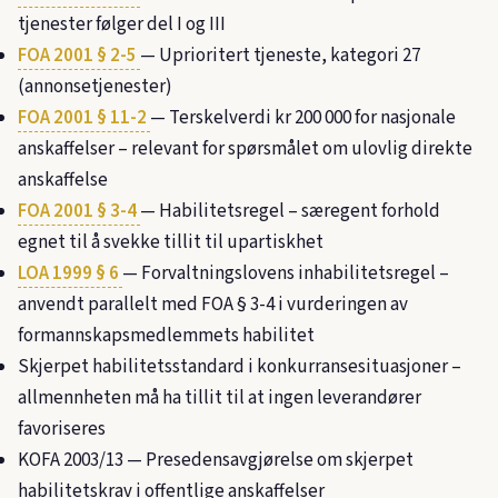
tjenester følger del I og III
FOA 2001 § 2-5
— Uprioritert tjeneste, kategori 27
(annonsetjenester)
FOA 2001 § 11-2
— Terskelverdi kr 200 000 for nasjonale
anskaffelser – relevant for spørsmålet om ulovlig direkte
anskaffelse
FOA 2001 § 3-4
— Habilitetsregel – særegent forhold
egnet til å svekke tillit til upartiskhet
LOA 1999 § 6
— Forvaltningslovens inhabilitetsregel –
anvendt parallelt med FOA § 3-4 i vurderingen av
formannskapsmedlemmets habilitet
Skjerpet habilitetsstandard i konkurransesituasjoner –
allmennheten må ha tillit til at ingen leverandører
favoriseres
KOFA 2003/13
— Presedensavgjørelse om skjerpet
habilitetskrav i offentlige anskaffelser