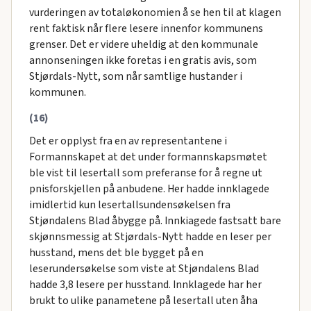
vurderingen av totaløkonomien å se hen til at klagen
rent faktisk når flere lesere innenfor kommunens
grenser. Det er videre uheldig at den kommunale
annonseningen ikke foretas i en gratis avis, som
Stjørdals-Nytt, som når samtlige hustander i
kommunen.
(16)
Det er opplyst fra en av representantene i
Formannskapet at det under formannskapsmøtet
ble vist til lesertall som preferanse for å regne ut
pnisforskjellen på anbudene. Her hadde innklagede
imidlertid kun lesertallsundensøkelsen fra
Stjøndalens Blad åbygge på. Innkiagede fastsatt bare
skjønnsmessig at Stjørdals-Nytt hadde en leser per
husstand, mens det ble bygget på en
leserundersøkelse som viste at Stjøndalens Blad
hadde 3,8 lesere per husstand. Innklagede har her
brukt to ulike panametene på lesertall uten åha