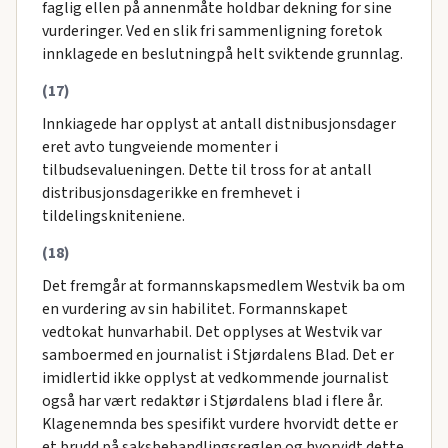
faglig ellen på annenmåte holdbar dekning for sine
vurderinger. Ved en slik fri sammenligning foretok
innklagede en beslutningpå helt sviktende grunnlag.
(17)
Innkiagede har opplyst at antall distnibusjonsdager
eret avto tungveiende momenter i
tilbudsevalueningen. Dette til tross for at antall
distribusjonsdagerikke en fremhevet i
tildelingskniteniene.
(18)
Det fremgår at formannskapsmedlem Westvik ba om
en vurdering av sin habilitet. Formannskapet
vedtokat hunvarhabil. Det opplyses at Westvik var
samboermed en journalist i Stjørdalens Blad. Det er
imidlertid ikke opplyst at vedkommende journalist
også har vært redaktør i Stjørdalens blad i flere år.
Klagenemnda bes spesifikt vurdere hvorvidt dette er
et brudd på saksbehandlingsreglen og hvorvidt dette