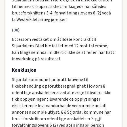
til hennes § § upartiskhet.Innkiagede har således
bruttforskniftens 3-4, fonvaltningslovens 6 (2) vedå
la Westvikdeltai avgjørelsen.
(38)
Ettersom vedtaket om åtildele kontrakt til
Stjørdalens Blad ble fattet med 12 mot i stemme,
kan klagenemnda imidlertid ikke se at feilen har hatt
innvirkning på resultatet.
Konklusjon
Stjørdal kommune har brutt kravene til
likebehandling og forutberegnelighet i lov om §
offentlige anskaffelser 5 ved at øvrige tilbydere ikke
fikk opplysninger tilsvarende de opplysninger
eksisterende levenandørhadde vedrørende antall
annonsen somble utlyst. § § Stjørdal kommune har
brutt forskrift om offentlige anskaffelser 3-g,jf
forvaltningslovens 6 (2) ved aten inhabil person