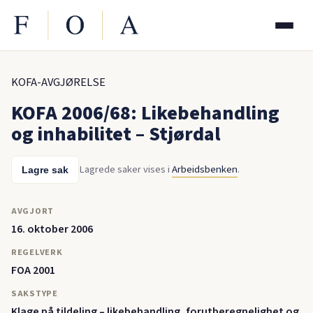
KOFA-AVGJØRELSE
KOFA 2006/68: Likebehandling
og inhabilitet – Stjørdal
Lagrede saker vises i
Arbeidsbenken
.
Lagre sak
AVGJORT
16. oktober 2006
REGELVERK
FOA 2001
SAKSTYPE
Klage på tildeling – likebehandling, forutberegnelighet og