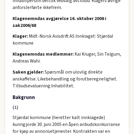
inhabilperson deltok vedvalg avtilbud. Kiagers øvrige
anforslerførte ikkefrem.
Klagenemndas avgjørelse 16. oktober 2006 i
sak2006/68
Klager:
Midt-Norsk Avisdrift AS Innkiaget: Stjørdal
kommune
Klagenemndas medlemmer:
Kai Kruger, Sin Teigum,
Andreas Wahi.
Saken gjelder:
Spørsmål om ulovlig direkte
anskaffelse. Likebehandling og forutberegnelighet.
Tilbudsevaluening.Inhabilitet.
Bakgrunn
(1)
Stjørdal kommune (heretter kalt innkiagede)
kunngjorde 30. juni 2005 en åpen anbudskonkurranse
for kjøp av annonsetjenester. Kontrakten var en