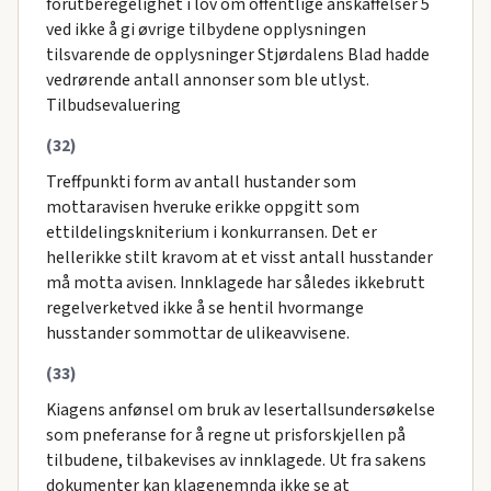
forutberegelighet i lov om offentlige anskaffelser 5
ved ikke å gi øvrige tilbydene opplysningen
tilsvarende de opplysninger Stjørdalens Blad hadde
vedrørende antall annonser som ble utlyst.
Tilbudsevaluering
(32)
Treffpunkti form av antall hustander som
mottaravisen hveruke erikke oppgitt som
ettildelingskniterium i konkurransen. Det er
hellerikke stilt kravom at et visst antall husstander
må motta avisen. Innklagede har således ikkebrutt
regelverketved ikke å se hentil hvormange
husstander sommottar de ulikeavvisene.
(33)
Kiagens anfønsel om bruk av lesertallsundersøkelse
som pneferanse for å regne ut prisforskjellen på
tilbudene, tilbakevises av innklagede. Ut fra sakens
dokumenter kan klagenemnda ikke se at