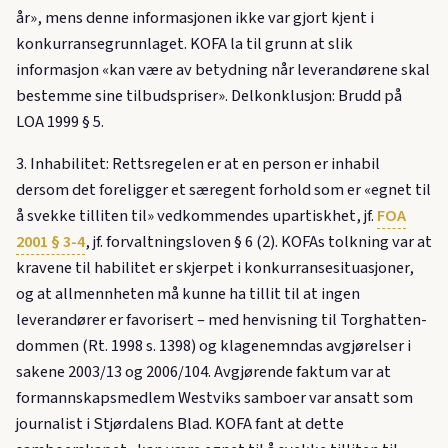
år», mens denne informasjonen ikke var gjort kjent i
konkurransegrunnlaget. KOFA la til grunn at slik
informasjon «kan være av betydning når leverandørene skal
bestemme sine tilbudspriser». Delkonklusjon: Brudd på
LOA 1999 § 5.
3. Inhabilitet: Rettsregelen er at en person er inhabil
dersom det foreligger et særegent forhold som er «egnet til
å svekke tilliten til» vedkommendes upartiskhet, jf.
FOA
2001 § 3-4
, jf. forvaltningsloven § 6 (2). KOFAs tolkning var at
kravene til habilitet er skjerpet i konkurransesituasjoner,
og at allmennheten må kunne ha tillit til at ingen
leverandører er favorisert – med henvisning til Torghatten-
dommen (Rt. 1998 s. 1398) og klagenemndas avgjørelser i
sakene 2003/13 og 2006/104. Avgjørende faktum var at
formannskapsmedlem Westviks samboer var ansatt som
journalist i Stjørdalens Blad. KOFA fant at dette