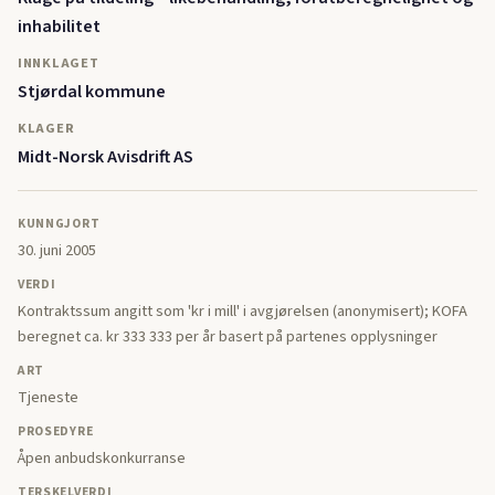
inhabilitet
INNKLAGET
Stjørdal kommune
KLAGER
Midt-Norsk Avisdrift AS
KUNNGJORT
30. juni 2005
VERDI
Kontraktssum angitt som 'kr i mill' i avgjørelsen (anonymisert); KOFA
beregnet ca. kr 333 333 per år basert på partenes opplysninger
ART
Tjeneste
PROSEDYRE
Åpen anbudskonkurranse
TERSKELVERDI