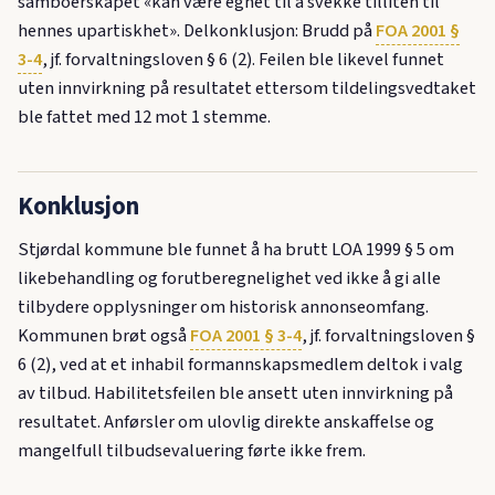
samboerskapet «kan være egnet til å svekke tilliten til
hennes upartiskhet». Delkonklusjon: Brudd på
FOA 2001 §
3-4
, jf. forvaltningsloven § 6 (2). Feilen ble likevel funnet
uten innvirkning på resultatet ettersom tildelingsvedtaket
ble fattet med 12 mot 1 stemme.
Konklusjon
Stjørdal kommune ble funnet å ha brutt LOA 1999 § 5 om
likebehandling og forutberegnelighet ved ikke å gi alle
tilbydere opplysninger om historisk annonseomfang.
Kommunen brøt også
FOA 2001 § 3-4
, jf. forvaltningsloven §
6 (2), ved at et inhabil formannskapsmedlem deltok i valg
av tilbud. Habilitetsfeilen ble ansett uten innvirkning på
resultatet. Anførsler om ulovlig direkte anskaffelse og
mangelfull tilbudsevaluering førte ikke frem.