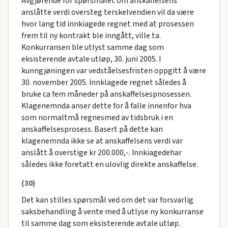
Avgjørende for spørsmålet om anskaffelsens
anslåtte verdi oversteg terskelvendien vil da være
hvor lang tid innkiagede regnet med at prosessen
frem til ny kontrakt ble inngått, ville ta.
Konkurransen ble utlyst samme dag som
eksisterende avtale utløp, 30. juni 2005. I
kunngjøningen var vedståelsesfristen oppgitt å være
30. november 2005. Innklagede regnet således å
bruke ca fem måneder på anskaffelsespnosessen.
Klagenemnda anser dette for å falle innenfor hva
som normaltmå regnesmed av tidsbruk i en
anskaffelsesprosess. Basert på dette kan
klagenemnda ikke se at anskaffelsens verdi var
anslått å overstige kr 200.000,-. Innkiagedehar
således ikke foretatt en ulovlig direkte anskaffelse.
(30)
Det kan stilles spørsmål ved om det var forsvarlig
saksbehandling å vente med å utlyse ny konkurranse
til samme dag som eksisterende avtale utløp.