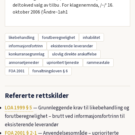
deltokved valg av tilbu . For klagenemnda, /~/‘ 16.
oktober 2006 (‘Åndre~1ah1
likebehandling
forutberegnelighet
inhabilitet
informasjonsfortrinn
eksisterende leverandør
konkurransegrunnlag
ulovlig direkte anskaffelse
annonsetjenester
uprioritert tjeneste
rammeavtale
FOA 2001
forvaltningsloven § 6
Refererte rettskilder
LOA 1999 § 5
— Grunnleggende krav til likebehandling og
forutberegnelighet – brutt ved informasjonsfortrinn til
eksisterende leverandør
FOA 2001 § 2-1
— Anvendelsesområde – uprioriterte