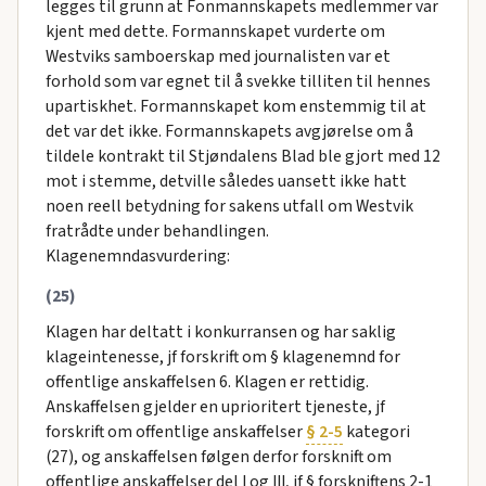
legges til grunn at Fonmannskapets medlemmer var
kjent med dette. Formannskapet vurderte om
Westviks samboerskap med journalisten var et
forhold som var egnet til å svekke tilliten til hennes
upartiskhet. Formannskapet kom enstemmig til at
det var det ikke. Formannskapets avgjørelse om å
tildele kontrakt til Stjøndalens Blad ble gjort med 12
mot i stemme, detville således uansett ikke hatt
noen reell betydning for sakens utfall om Westvik
fratrådte under behandlingen.
Klagenemndasvurdering:
(25)
Klagen har deltatt i konkurransen og har saklig
klageintenesse, jf forskrift om § klagenemnd for
offentlige anskaffelsen 6. Klagen er rettidig.
Anskaffelsen gjelder en uprioritert tjeneste, jf
forskrift om offentlige anskaffelser
§ 2-5
kategori
(27), og anskaffelsen følgen derfor forsknift om
offentlige anskaffelser del I og III, jf § forskniftens 2-1