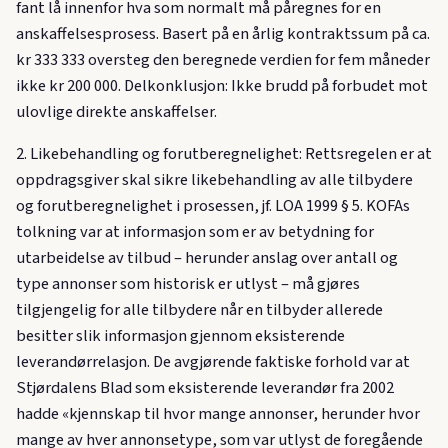
fant lå innenfor hva som normalt må påregnes for en
anskaffelsesprosess. Basert på en årlig kontraktssum på ca.
kr 333 333 oversteg den beregnede verdien for fem måneder
ikke kr 200 000. Delkonklusjon: Ikke brudd på forbudet mot
ulovlige direkte anskaffelser.
2. Likebehandling og forutberegnelighet: Rettsregelen er at
oppdragsgiver skal sikre likebehandling av alle tilbydere
og forutberegnelighet i prosessen, jf. LOA 1999 § 5. KOFAs
tolkning var at informasjon som er av betydning for
utarbeidelse av tilbud – herunder anslag over antall og
type annonser som historisk er utlyst – må gjøres
tilgjengelig for alle tilbydere når en tilbyder allerede
besitter slik informasjon gjennom eksisterende
leverandørrelasjon. De avgjørende faktiske forhold var at
Stjørdalens Blad som eksisterende leverandør fra 2002
hadde «kjennskap til hvor mange annonser, herunder hvor
mange av hver annonsetype, som var utlyst de foregående