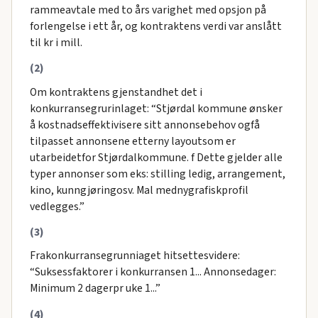
rammeavtale med to års varighet med opsjon på
forlengelse i ett år, og kontraktens verdi var anslått
til kr i mill.
(2)
Om kontraktens gjenstandhet det i
konkurransegrurinlaget: “Stjørdal kommune ønsker
å kostnadseffektivisere sitt annonsebehov ogfå
tilpasset annonsene etterny layoutsom er
utarbeidetfor Stjørdalkommune. f Dette gjelder alle
typer annonser som eks: stilling ledig, arrangement,
kino, kunngjøringosv. Mal mednygrafiskprofil
vedlegges.”
(3)
Frakonkurransegrunniaget hitsettesvidere:
“Suksessfaktorer i konkurransen 1... Annonsedager:
Minimum 2 dagerpr uke 1...”
(4)