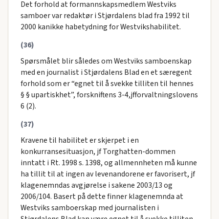
Det forhold at formannskapsmedlem Westviks
samboer var redaktør i Stjørdalens blad fra 1992 til
2000 kanikke habetydning for Westvikshabilitet.
(36)
Spørsmålet blir således om Westviks samboenskap
med en journalist i Stjørdalens Blad en et særegent
forhold som er “egnet til å svekke tilliten til hennes
§ § upartiskhet”, forskniftens 3-4,jfforvaltningslovens
6 (2).
(37)
Kravene til habilitet er skjerpet i en
konkurransesituasjon, jf Torghatten-dommen
inntatt i Rt. 1998 s. 1398, og allmennheten må kunne
ha tillit til at ingen av levenandorene er favorisert, jf
klagenemndas avgjørelse i sakene 2003/13 og
2006/104. Basert på dette finner klagenemnda at
Westviks samboerskap med journalisten i
Stjørdalens Blad kan være egnet til å svekke tilliten