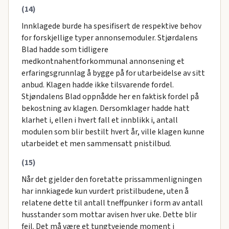
(14)
Innklagede burde ha spesifisert de respektive behov
for forskjellige typer annonsemoduler. Stjørdalens
Blad hadde som tidligere
medkontnahentforkommunal annonsening et
erfaringsgrunnlag å bygge på for utarbeidelse av sitt
anbud. Klagen hadde ikke tilsvarende fordel.
Stjøndalens Blad oppnådde her en faktisk fordel på
bekostning av klagen. Dersomklager hadde hatt
klarhet i, ellen i hvert fall et innblikk i, antall
modulen som blir bestilt hvert år, ville klagen kunne
utarbeidet et men sammensatt pnistilbud.
(15)
Når det gjelder den foretatte prissammenligningen
har innkiagede kun vurdert pristilbudene, uten å
relatene dette til antall tneffpunker i form av antall
husstander som mottar avisen hver uke. Dette blir
feil. Det må være et tungtveiende moment i