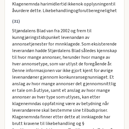
Klagenemnda harimidlertid ikkenok opplysningentil
åvurdere dette. Likebehandlingogforutberegnelighet
(31)
Stjøndalens Blad van fra 2002 og frem til
kunngjøringstidspunket levenandøn av
annonsetjenester for mnnklagede. Som eksisterende
leverandøn hadde Stjørdalens Blad således kjennskap
til hvor mange annonser, herunder hvor mange av
hver annonsetype, som var utlyst de foregående år.
Denne informasjonen var ikke gjort kjent for øvrige
levenandøner gjennom konkunransegnunniaget. Et
anslag av hvor mange annonser det gjennomsnittlig
er tale om å utlyse, samt et anslag av hvor mange
annonser av hver type som utlyses, kan etter
klagenemndas oppfatning være av betydning når
leverandørene skal bestemme sine tilbudspriser.
Klagenemnda finner etter dette at innkiagede har
brutt kravene til likebehandling og §