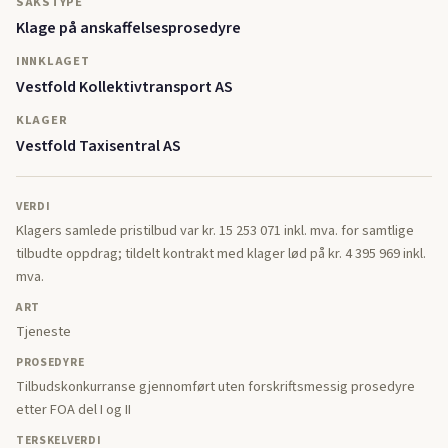
SAKSTYPE
Klage på anskaffelsesprosedyre
INNKLAGET
Vestfold Kollektivtransport AS
KLAGER
Vestfold Taxisentral AS
VERDI
Klagers samlede pristilbud var kr. 15 253 071 inkl. mva. for samtlige
tilbudte oppdrag; tildelt kontrakt med klager lød på kr. 4 395 969 inkl.
mva.
ART
Tjeneste
PROSEDYRE
Tilbudskonkurranse gjennomført uten forskriftsmessig prosedyre
etter FOA del I og II
TERSKELVERDI