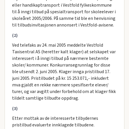
eller handikaptransport i Vestfold fylkeskommune
til å inngi tilbud på spesialtransport for skoleelever i
skoleåret 2005/2006. På samme tid ble en henvisning
til tilbudsinvitasjonen annonsert i Vestfold-avisene.
(2)
Ved telefaks av 24. mai 2005 meddelte Vestfold
Taxisentral AS (heretter kalt klager) at selskapet var
interessert i å inngi tilbud på nærmere bestemte
skoler/ kommuner. Konkurransegrunnlag for disse
ble utsendt 2. juni 2005. Klager innga pristilbud 17.
juni 2005. Pristilbudet på kr. 15 253.071,- inkludert
mva gjaldt en rekke nærmere spesifiserte elever/
turer, og var avgitt under forbehold om at klager fikk
tildelt samtlige tilbudte oppdrag.
(3)
Etter mottak av de interesserte tilbydernes
pristilbud evaluerte innklagede tilbudene.