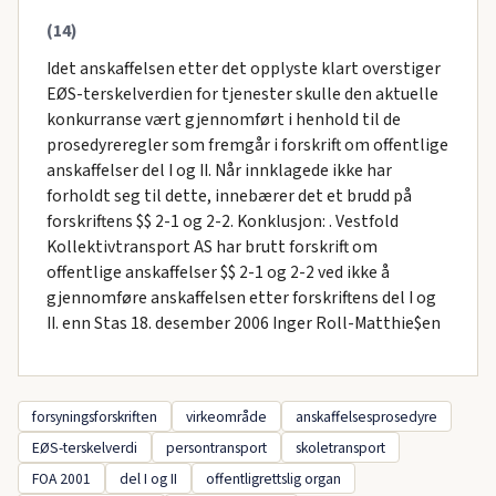
(14)
Idet anskaffelsen etter det opplyste klart overstiger
EØS-terskelverdien for tjenester skulle den aktuelle
konkurranse vært gjennomført i henhold til de
prosedyreregler som fremgår i forskrift om offentlige
anskaffelser del I og II. Når innklagede ikke har
forholdt seg til dette, innebærer det et brudd på
forskriftens $$ 2-1 og 2-2. Konklusjon: . Vestfold
Kollektivtransport AS har brutt forskrift om
offentlige anskaffelser $$ 2-1 og 2-2 ved ikke å
gjennomføre anskaffelsen etter forskriftens del I og
II. enn Stas 18. desember 2006 Inger Roll-Matthie$en
forsyningsforskriften
virkeområde
anskaffelsesprosedyre
EØS-terskelverdi
persontransport
skoletransport
FOA 2001
del I og II
offentligrettslig organ