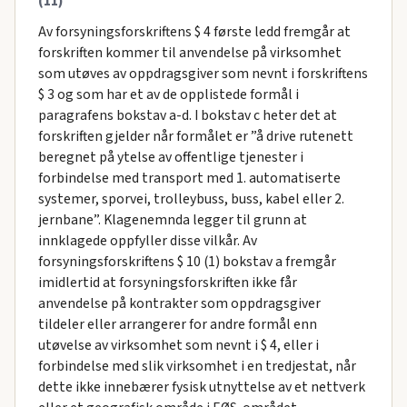
(11)
Av forsyningsforskriftens $ 4 første ledd fremgår at
forskriften kommer til anvendelse på virksomhet
som utøves av oppdragsgiver som nevnt i forskriftens
$ 3 og som har et av de opplistede formål i
paragrafens bokstav a-d. I bokstav c heter det at
forskriften gjelder når formålet er ”å drive rutenett
beregnet på ytelse av offentlige tjenester i
forbindelse med transport med 1. automatiserte
systemer, sporvei, trolleybuss, buss, kabel eller 2.
jernbane”. Klagenemnda legger til grunn at
innklagede oppfyller disse vilkår. Av
forsyningsforskriftens $ 10 (1) bokstav a fremgår
imidlertid at forsyningsforskriften ikke får
anvendelse på kontrakter som oppdragsgiver
tildeler eller arrangerer for andre formål enn
utøvelse av virksomhet som nevnt i $ 4, eller i
forbindelse med slik virksomhet i en tredjestat, når
dette ikke innebærer fysisk utnyttelse av et nettverk