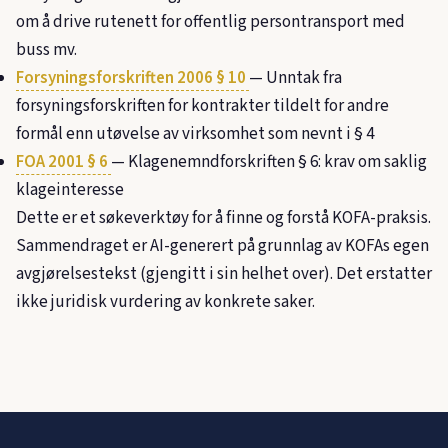
om å drive rutenett for offentlig persontransport med
buss mv.
Forsyningsforskriften 2006 § 10
— Unntak fra
forsyningsforskriften for kontrakter tildelt for andre
formål enn utøvelse av virksomhet som nevnt i § 4
FOA 2001 § 6
— Klagenemndforskriften § 6: krav om saklig
klageinteresse
Dette er et søkeverktøy for å finne og forstå KOFA-praksis.
Sammendraget er AI-generert på grunnlag av KOFAs egen
avgjørelsestekst (gjengitt i sin helhet over). Det erstatter
ikke juridisk vurdering av konkrete saker.