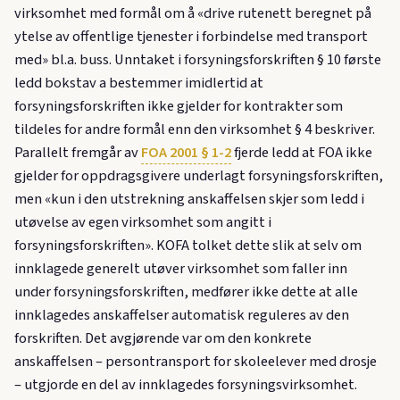
virksomhet med formål om å «drive rutenett beregnet på
ytelse av offentlige tjenester i forbindelse med transport
med» bl.a. buss. Unntaket i forsyningsforskriften § 10 første
ledd bokstav a bestemmer imidlertid at
forsyningsforskriften ikke gjelder for kontrakter som
tildeles for andre formål enn den virksomhet § 4 beskriver.
Parallelt fremgår av
FOA 2001 § 1-2
fjerde ledd at FOA ikke
gjelder for oppdragsgivere underlagt forsyningsforskriften,
men «kun i den utstrekning anskaffelsen skjer som ledd i
utøvelse av egen virksomhet som angitt i
forsyningsforskriften». KOFA tolket dette slik at selv om
innklagede generelt utøver virksomhet som faller inn
under forsyningsforskriften, medfører ikke dette at alle
innklagedes anskaffelser automatisk reguleres av den
forskriften. Det avgjørende var om den konkrete
anskaffelsen – persontransport for skoleelever med drosje
– utgjorde en del av innklagedes forsyningsvirksomhet.