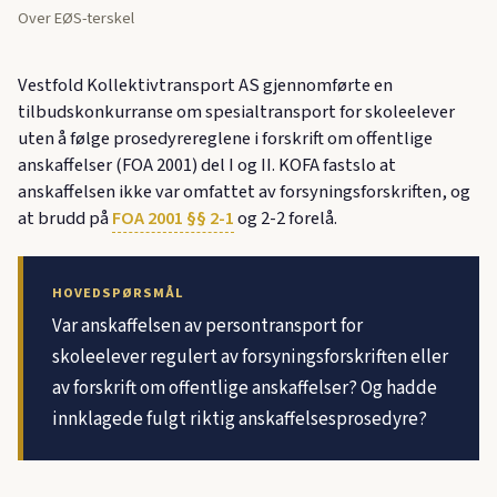
Over EØS-terskel
Vestfold Kollektivtransport AS gjennomførte en
tilbudskonkurranse om spesialtransport for skoleelever
uten å følge prosedyrereglene i forskrift om offentlige
anskaffelser (FOA 2001) del I og II. KOFA fastslo at
anskaffelsen ikke var omfattet av forsyningsforskriften, og
at brudd på
FOA 2001 §§ 2-1
og 2-2 forelå.
HOVEDSPØRSMÅL
Var anskaffelsen av persontransport for
skoleelever regulert av forsyningsforskriften eller
av forskrift om offentlige anskaffelser? Og hadde
innklagede fulgt riktig anskaffelsesprosedyre?