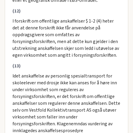
eller et geografisk område i EØS-området.
(12)
I forskrift om offentlige anskaffelser $ 1-2 (4) heter
det at denne forskrift ikke får anvendelse på
oppdragsgivere som omfattes av
forsyningsforskriften, men at dette kun gjelder i den
utstrekning anskaffelsen skjer som ledd i utøvelse av
egen virksomhet som angitt i forsyningsforskriften.
(13)
Idet anskaffelse av personlig spesialtransport for
skoleelever med drosje ikke kan anses for å høre inn
under virksomhet som reguleres av
forsyningsforskriften, er det forskrift om offentlige
anskaffelser som regulerer denne anskaffelsen. Dette
selv om Vestfold Kollektivtransport AS også utøver
virksomhet som faller inn under
forsyningsforskriften. Klagenemndas vurdering av
innklagedes anskaffelsesprosedyre