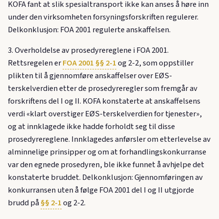
KOFA fant at slik spesialtransport ikke kan anses å høre inn
under den virksomheten forsyningsforskriften regulerer.
Delkonklusjon: FOA 2001 regulerte anskaffelsen.
3. Overholdelse av prosedyrereglene i FOA 2001.
Rettsregelen er
FOA 2001 §§ 2-1
og 2-2, som oppstiller
plikten til å gjennomføre anskaffelser over EØS-
terskelverdien etter de prosedyreregler som fremgår av
forskriftens del I og II. KOFA konstaterte at anskaffelsens
verdi «klart overstiger EØS-terskelverdien for tjenester»,
og at innklagede ikke hadde forholdt seg til disse
prosedyrereglene. Innklagedes anførsler om etterlevelse av
alminnelige prinsipper og om at forhandlingskonkurranse
var den egnede prosedyren, ble ikke funnet å avhjelpe det
konstaterte bruddet. Delkonklusjon: Gjennomføringen av
konkurransen uten å følge FOA 2001 del I og II utgjorde
brudd på
§§ 2-1
og 2-2.