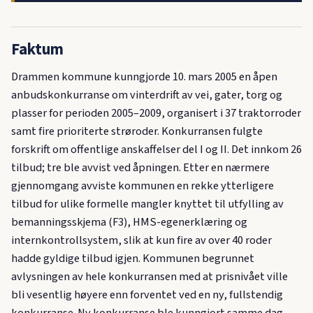
Faktum
Drammen kommune kunngjorde 10. mars 2005 en åpen
anbudskonkurranse om vinterdrift av vei, gater, torg og
plasser for perioden 2005–2009, organisert i 37 traktorroder
samt fire prioriterte strøroder. Konkurransen fulgte
forskrift om offentlige anskaffelser del I og II. Det innkom 26
tilbud; tre ble avvist ved åpningen. Etter en nærmere
gjennomgang avviste kommunen en rekke ytterligere
tilbud for ulike formelle mangler knyttet til utfylling av
bemanningsskjema (F3), HMS-egenerklæring og
internkontrollsystem, slik at kun fire av over 40 roder
hadde gyldige tilbud igjen. Kommunen begrunnet
avlysningen av hele konkurransen med at prisnivået ville
bli vesentlig høyere enn forventet ved en ny, fullstendig
konkurranse. Ny konkurranse ble kunngjort samme dag