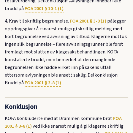
totalvurdering. Delkonklusjon: Avlysningen innebar ikke
brudd på
FOA 2001 § 10-1 (1)
.
4. Krav til skriftlig begrunnelse.
FOA 2001 § 3-8 (1)
pålegger
oppdragsgiver å «snarest mulig» gi skriftlig melding med
kort begrunnelse ved avvisning av tilbud. Klagerne mottok
ingen slik begrunnelse – flere avvisningsgrunner ble først
fremlagt mot slutten av klagesaksbehandlingen. KOFA
konstaterte brudd, men bemerket at den manglende
begrunnelsen ikke hadde virket inn på sakens utfall
ettersom avlysningen ble ansett saklig. Delkonklusjon:
Brudd på
FOA 2001 § 3-8 (1)
.
Konklusjon
KOFA konkluderte med at Drammen kommune brøt
FOA
2001 § 3-8 (1)
ved ikke snarest mulig å gi klagerne skriftlig