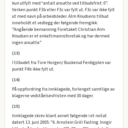
kun utfylt med “antall ansatte ved tilbudsfrist: 0”.
Verken punkt F3b eller F3c var fylt ut. F3c var ikke fylt
ut med navn på arbeidsleder. Alm Knudsens tilbud
inneholdt et vedlegg der følgende fremgikk:
”Angående bemanning Foretaket Christian Alm
Knudsen er et enkeltmannsforetak og har dermed
ingen ansatte.”
(13)
I tilbudet fra Tore Horgen/ Buskerud Ferdigplen var
punkt F4b ikke fylt ut.
(14)
På oppfordring fra innklagede, forlenget samtlige av
klagerne vedståelsesfristen med 30 dager.
(15)
Innklagede skrev blant annet følgende i et notat
datert 13. juni 2005: ”6. Arnstein Grill Fasting. Inngir