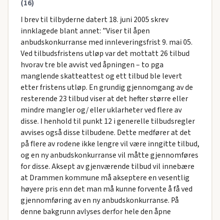
(16)
I brev til tilbyderne datert 18. juni 2005 skrev
innklagede blant annet: ”Viser til åpen
anbudskonkurranse med innleveringsfrist 9. mai 05.
Ved tilbudsfristens utløp var det mottatt 26 tilbud
hvorav tre ble avvist ved åpningen – to pga
manglende skatteattest og ett tilbud ble levert
etter fristens utløp. En grundig gjennomgang av de
resterende 23 tilbud viser at det hefter større eller
mindre mangler og/ eller uklarheter ved flere av
disse. I henhold til punkt 12 i generelle tilbudsregler
avvises også disse tilbudene. Dette medfører at det
på flere av rodene ikke lengre vil være inngitte tilbud,
og en ny anbudskonkurranse vil måtte gjennomføres
for disse. Aksept av gjenværende tilbud vil innebære
at Drammen kommune må akseptere en vesentlig
høyere pris enn det man må kunne forvente å få ved
gjennomføring av en ny anbudskonkurranse. På
denne bakgrunn avlyses derfor hele den åpne