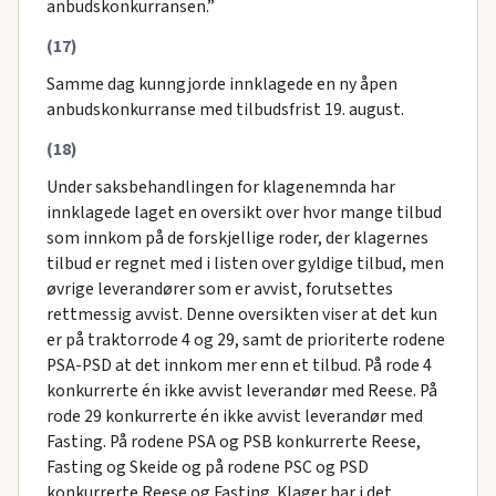
anbudskonkurransen.”
(17)
Samme dag kunngjorde innklagede en ny åpen
anbudskonkurranse med tilbudsfrist 19. august.
(18)
Under saksbehandlingen for klagenemnda har
innklagede laget en oversikt over hvor mange tilbud
som innkom på de forskjellige roder, der klagernes
tilbud er regnet med i listen over gyldige tilbud, men
øvrige leverandører som er avvist, forutsettes
rettmessig avvist. Denne oversikten viser at det kun
er på traktorrode 4 og 29, samt de prioriterte rodene
PSA-PSD at det innkom mer enn et tilbud. På rode 4
konkurrerte én ikke avvist leverandør med Reese. På
rode 29 konkurrerte én ikke avvist leverandør med
Fasting. På rodene PSA og PSB konkurrerte Reese,
Fasting og Skeide og på rodene PSC og PSD
konkurrerte Reese og Fasting. Klager har i det