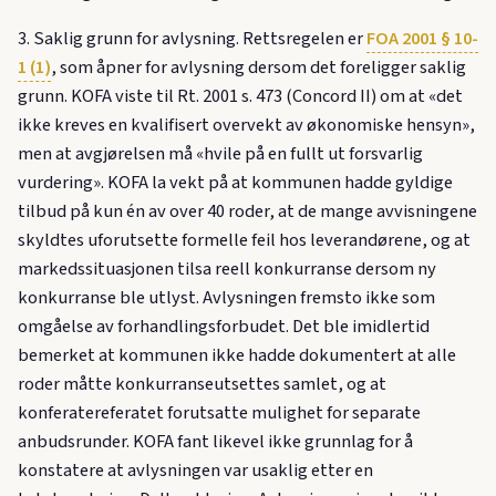
3. Saklig grunn for avlysning. Rettsregelen er
FOA 2001 § 10-
1 (1)
, som åpner for avlysning dersom det foreligger saklig
grunn. KOFA viste til Rt. 2001 s. 473 (Concord II) om at «det
ikke kreves en kvalifisert overvekt av økonomiske hensyn»,
men at avgjørelsen må «hvile på en fullt ut forsvarlig
vurdering». KOFA la vekt på at kommunen hadde gyldige
tilbud på kun én av over 40 roder, at de mange avvisningene
skyldtes uforutsette formelle feil hos leverandørene, og at
markedssituasjonen tilsa reell konkurranse dersom ny
konkurranse ble utlyst. Avlysningen fremsto ikke som
omgåelse av forhandlingsforbudet. Det ble imidlertid
bemerket at kommunen ikke hadde dokumentert at alle
roder måtte konkurranseutsettes samlet, og at
konferatereferatet forutsatte mulighet for separate
anbudsrunder. KOFA fant likevel ikke grunnlag for å
konstatere at avlysningen var usaklig etter en