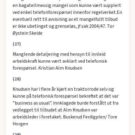
en bagatellmessig mangel som kunne vært supplert
ved enkel telefonforespørsel innenfor regelverket.En
eventuell rett til avvisning av et mangelfullt tilbud
er ikke ubetinget og grenseløs, jf sak 2004/47. Tor
Øystein Skeide
(27)
Manglende detaljering med hensyn til innleid
arbeidskraft kunne vært avklart ved telefonisk
forespørsel. Kristian Alm Knudsen
(28)
Knudsen har i flere år kjørt en traktorrode selv og
kunne på telefonisk forespørsel bekreftet at det var
”business as usual”. Innklagede burde forstått ut fra
vedlegget til tilbudet at Alm Knudsen var
arbeidsleder i foretaket. Buskerud Ferdigplen/ Tore
Horgen
(29)