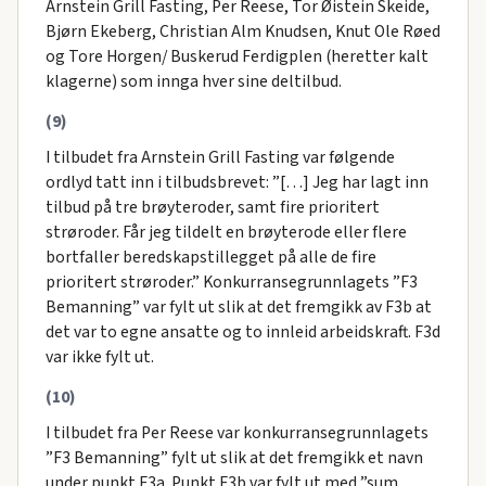
Arnstein Grill Fasting, Per Reese, Tor Øistein Skeide,
Bjørn Ekeberg, Christian Alm Knudsen, Knut Ole Røed
og Tore Horgen/ Buskerud Ferdigplen (heretter kalt
klagerne) som innga hver sine deltilbud.
(9)
I tilbudet fra Arnstein Grill Fasting var følgende
ordlyd tatt inn i tilbudsbrevet: ”[…] Jeg har lagt inn
tilbud på tre brøyteroder, samt fire prioritert
strøroder. Får jeg tildelt en brøyterode eller flere
bortfaller beredskapstillegget på alle de fire
prioritert strøroder.” Konkurransegrunnlagets ”F3
Bemanning” var fylt ut slik at det fremgikk av F3b at
det var to egne ansatte og to innleid arbeidskraft. F3d
var ikke fylt ut.
(10)
I tilbudet fra Per Reese var konkurransegrunnlagets
”F3 Bemanning” fylt ut slik at det fremgikk et navn
under punkt F3a. Punkt F3b var fylt ut med ”sum