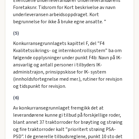
Eventuelle underleverandører Underleverandørens
Foretaksnr. Tidsrom for Kort beskrivelse av navn
underleveransen arbeidsoppdraget. Kort
begrunnelse for ikke å bruke egne ansatte. ”
(5)
Konkurransegrunnlagets kapittel F, del ”F4
Kvalitetssikrings- og internkontrollsystem” ba om
følgende opplysninger under punkt F4b: Navn på IK-
ansvarlig og antall personer i tilbyders IK-
administrajon, prinsippskisse for IK- system
(innholdsfortegnelse med mer.), rutiner for revisjon
og tidspunkt for revisjon.
(6)
Av konkurransegrunnlaget fremgikk det at
leverandørene kunne gi tilbud på forskjellige roder,
blant annet 37 traktorroder for brøyting og strøing
og fire traktorroder kalt ”prioritert strøing PSA-
PSD”. I de generelle tilbudsreglene, punkt 10 sto det