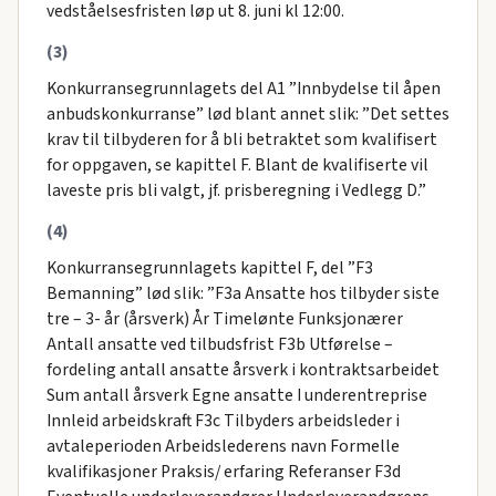
vedståelsesfristen løp ut 8. juni kl 12:00.
(3)
Konkurransegrunnlagets del A1 ”Innbydelse til åpen
anbudskonkurranse” lød blant annet slik: ”Det settes
krav til tilbyderen for å bli betraktet som kvalifisert
for oppgaven, se kapittel F. Blant de kvalifiserte vil
laveste pris bli valgt, jf. prisberegning i Vedlegg D.”
(4)
Konkurransegrunnlagets kapittel F, del ”F3
Bemanning” lød slik: ”F3a Ansatte hos tilbyder siste
tre – 3- år (årsverk) År Timelønte Funksjonærer
Antall ansatte ved tilbudsfrist F3b Utførelse –
fordeling antall ansatte årsverk i kontraktsarbeidet
Sum antall årsverk Egne ansatte I underentreprise
Innleid arbeidskraft F3c Tilbyders arbeidsleder i
avtaleperioden Arbeidslederens navn Formelle
kvalifikasjoner Praksis/ erfaring Referanser F3d