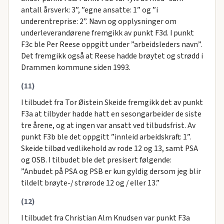
antall årsverk: 3”, ”egne ansatte: 1” og ”i
underentreprise: 2”. Navn og opplysninger om
underleverandørene fremgikk av punkt F3d. I punkt
F3c ble Per Reese oppgitt under ”arbeidsleders navn”.
Det fremgikk også at Reese hadde brøytet og strødd i
Drammen kommune siden 1993.
(11)
I tilbudet fra Tor Øistein Skeide fremgikk det av punkt
F3a at tilbyder hadde hatt en sesongarbeider de siste
tre årene, og at ingen var ansatt ved tilbudsfrist. Av
punkt F3b ble det oppgitt ”innleid arbeidskraft: 1”.
Skeide tilbød vedlikehold av rode 12 og 13, samt PSA
og OSB. I tilbudet ble det presisert følgende:
”Anbudet på PSA og PSB er kun gyldig dersom jeg blir
tildelt brøyte-/ strørode 12 og / eller 13.”
(12)
I tilbudet fra Christian Alm Knudsen var punkt F3a