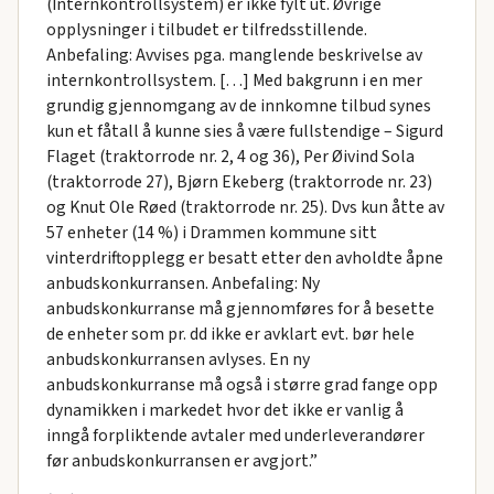
(Internkontrollsystem) er ikke fylt ut. Øvrige
opplysninger i tilbudet er tilfredsstillende.
Anbefaling: Avvises pga. manglende beskrivelse av
internkontrollsystem. […] Med bakgrunn i en mer
grundig gjennomgang av de innkomne tilbud synes
kun et fåtall å kunne sies å være fullstendige – Sigurd
Flaget (traktorrode nr. 2, 4 og 36), Per Øivind Sola
(traktorrode 27), Bjørn Ekeberg (traktorrode nr. 23)
og Knut Ole Røed (traktorrode nr. 25). Dvs kun åtte av
57 enheter (14 %) i Drammen kommune sitt
vinterdriftopplegg er besatt etter den avholdte åpne
anbudskonkurransen. Anbefaling: Ny
anbudskonkurranse må gjennomføres for å besette
de enheter som pr. dd ikke er avklart evt. bør hele
anbudskonkurransen avlyses. En ny
anbudskonkurranse må også i større grad fange opp
dynamikken i markedet hvor det ikke er vanlig å
inngå forpliktende avtaler med underleverandører
før anbudskonkurransen er avgjort.”