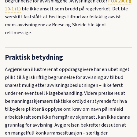
begrunnelse for avvisningene. Avlysningen etter
FOA 2001 §
10-1 (1)
ble ikke ansett som brudd på regelverket. Det ble
særskilt fastslått at Fastings tilbud var feilaktig avvist,
mens avvisningene av Reese og Skeide ble kjent
rettmessige.
Praktisk betydning
Avgjørelsen illustrerer at oppdragsgivere har en ubetinget
plikt til å gi skriftlig begrunnelse for avvisning av tilbud
snarest mulig etter avvisningsbeslutningen – ikke først
under en eventuell klagebehandling. Videre presiseres at
bemanningsskjemaers faktiske ordlyd er styrende for hva
tilbydere plikter å opplyse om: krav om navn på innleid
arbeidskraft som ikke fremgår av skjemaet, kan ikke danne
grunnlag for avvisning. Avgjørelsen bekrefter dessuten at
en mangelfull konkurransesituasjon – særlig der