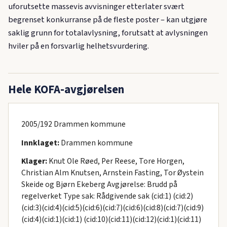
uforutsette massevis avvisninger etterlater svært
begrenset konkurranse på de fleste poster – kan utgjøre
saklig grunn for totalavlysning, forutsatt at avlysningen
hviler på en forsvarlig helhetsvurdering.
Hele KOFA-avgjørelsen
2005/192 Drammen kommune
Innklaget:
Drammen kommune
Klager:
Knut Ole Røed, Per Reese, Tore Horgen,
Christian Alm Knutsen, Arnstein Fasting, Tor Øystein
Skeide og Bjørn Ekeberg Avgjørelse: Brudd på
regelverket Type sak: Rådgivende sak (cid:1) (cid:2)
(cid:3)(cid:4)(cid:5)(cid:6)(cid:7)(cid:6)(cid:8)(cid:7)(cid:9)
(cid:4)(cid:1)(cid:1) (cid:10)(cid:11)(cid:12)(cid:1)(cid:11)