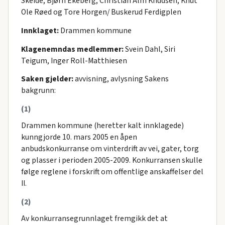
Skeide, Bjørn Ekeberg, Christian Alm Knudsen, Knut
Ole Røed og Tore Horgen/ Buskerud Ferdigplen
Innklaget:
Drammen kommune
Klagenemndas medlemmer:
Svein Dahl, Siri
Teigum, Inger Roll-Matthiesen
Saken gjelder:
avvisning, avlysning Sakens
bakgrunn:
(1)
Drammen kommune (heretter kalt innklagede)
kunngjorde 10. mars 2005 en åpen
anbudskonkurranse om vinterdrift av vei, gater, torg
og plasser i perioden 2005-2009. Konkurransen skulle
følge reglene i forskrift om offentlige anskaffelser del
II.
(2)
Av konkurransegrunnlaget fremgikk det at