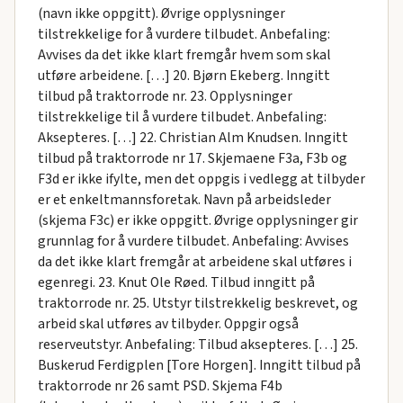
(navn ikke oppgitt). Øvrige opplysninger
tilstrekkelige for å vurdere tilbudet. Anbefaling:
Avvises da det ikke klart fremgår hvem som skal
utføre arbeidene. […] 20. Bjørn Ekeberg. Inngitt
tilbud på traktorrode nr. 23. Opplysninger
tilstrekkelige til å vurdere tilbudet. Anbefaling:
Aksepteres. […] 22. Christian Alm Knudsen. Inngitt
tilbud på traktorrode nr 17. Skjemaene F3a, F3b og
F3d er ikke ifylte, men det oppgis i vedlegg at tilbyder
er et enkeltmannsforetak. Navn på arbeidsleder
(skjema F3c) er ikke oppgitt. Øvrige opplysninger gir
grunnlag for å vurdere tilbudet. Anbefaling: Avvises
da det ikke klart fremgår at arbeidene skal utføres i
egenregi. 23. Knut Ole Røed. Tilbud inngitt på
traktorrode nr. 25. Utstyr tilstrekkelig beskrevet, og
arbeid skal utføres av tilbyder. Oppgir også
reserveutstyr. Anbefaling: Tilbud aksepteres. […] 25.
Buskerud Ferdigplen [Tore Horgen]. Inngitt tilbud på
traktorrode nr 26 samt PSD. Skjema F4b