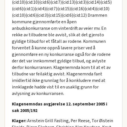
(cid:10)(cid:10)(cid:6)(cid:7)(cid:13)(cid:3)(cid:14)(cid:5)
(cid:6)(cid:1)(cid:4)(cid:7)(cid:15)(cid:16)(cid:4)(cid:10)
(cid:10)(cid:6)(cid:3)(cid:15)(cid:6)(cid:12) Drammen
kommune gjennomførte en åpen
anbudskonkurranse om vinterdrift av veier mv. En
rekke av tilbudene ble avvist, slik at det gjensto
gyldige tilbud for et fåtall av rodene. Kommunen
forventet å kunne oppnå lavere priser ved å
gjennomføre en ny konkurranse også for de rodene
der det var innkommet gyldige tilbud, og avlyste
derfor konkurransen. Klagenemnda kom til at et av
tilbudne var feilaktig avvist. Klagenemnda fant
imidlertid ikke grunnlag for å konkludere med at
innklagede hadde vist til en usaklig grunn for
avlysning av konkurransen.
Klagenemndas avgjørelse 12. september 2005 i
sak 2005/192
Klager:
Arnstein Grill Fasting, Per Reese, Tor Øistein