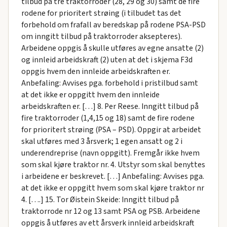
tilbud på tre traktorroder (28, 29 og 30) samt de fire
rodene for prioritert strøing (i tilbudet tas det
forbehold om frafall av beredskap på rodene PSA-PSD
om inngitt tilbud på traktorroder aksepteres).
Arbeidene oppgis å skulle utføres av egne ansatte (2)
og innleid arbeidskraft (2) uten at det i skjema F3d
oppgis hvem den innleide arbeidskraften er.
Anbefaling: Avvises pga. forbehold i pristilbud samt
at det ikke er oppgitt hvem den innleide
arbeidskraften er. […] 8. Per Reese. Inngitt tilbud på
fire traktorroder (1,4,15 og 18) samt de fire rodene
for prioritert strøing (PSA – PSD). Oppgir at arbeidet
skal utføres med 3 årsverk; 1 egen ansatt og 2 i
underendreprise (navn oppgitt). Fremgår ikke hvem
som skal kjøre traktor nr. 4. Utstyr som skal benyttes
i arbeidene er beskrevet. […] Anbefaling: Avvises pga.
at det ikke er oppgitt hvem som skal kjøre traktor nr
4. [….] 15. Tor Øistein Skeide: Inngitt tilbud på
traktorrode nr 12 og 13 samt PSA og PSB. Arbeidene
oppgis å utføres av ett årsverk innleid arbeidskraft