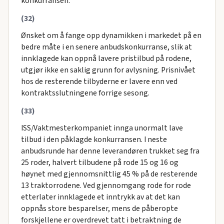
konkurransen.
(32)
Ønsket om å fange opp dynamikken i markedet på en
bedre måte i en senere anbudskonkurranse, slik at
innklagede kan oppnå lavere pristilbud på rodene,
utgjør ikke en saklig grunn for avlysning. Prisnivået
hos de resterende tilbyderne er lavere enn ved
kontraktsslutningene forrige sesong.
(33)
ISS/Vaktmesterkompaniet innga unormalt lave
tilbud i den påklagde konkurransen. I neste
anbudsrunde har denne leverandøren trukket seg fra
25 roder, halvert tilbudene på rode 15 og 16 og
høynet med gjennomsnittlig 45 % på de resterende
13 traktorrodene. Ved gjennomgang rode for rode
etterlater innklagede et inntrykk av at det kan
oppnås store besparelser, mens de påberopte
forskjellene er overdrevet tatt i betraktning de