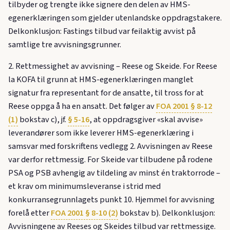
tilbyder og trengte ikke signere den delen av HMS-
egenerklæringen som gjelder utenlandske oppdragstakere.
Delkonklusjon: Fastings tilbud var feilaktig avvist på
samtlige tre avvisningsgrunner.
2. Rettmessighet av avvisning – Reese og Skeide. For Reese
la KOFA til grunn at HMS-egenerklæringen manglet
signatur fra representant for de ansatte, til tross for at
Reese oppga å ha en ansatt. Det følger av
FOA 2001 § 8-12
(1)
bokstav c), jf.
§ 5-16
, at oppdragsgiver «skal avvise»
leverandører som ikke leverer HMS-egenerklæring i
samsvar med forskriftens vedlegg 2. Avvisningen av Reese
var derfor rettmessig. For Skeide var tilbudene på rodene
PSA og PSB avhengig av tildeling av minst én traktorrode –
et krav om minimumsleveranse i strid med
konkurransegrunnlagets punkt 10. Hjemmel for avvisning
forelå etter
FOA 2001 § 8-10 (2)
bokstav b). Delkonklusjon:
Avvisningene av Reeses og Skeides tilbud var rettmessige.