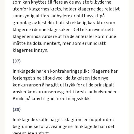
som kan knyttes til flere av de avviste tilbyderne
utenfor klagernes krets, holder klagerne det relativt
sannsynlig at flere anbydere er blitt avvist på
grunnlag av beslektet utilstrekkelig karakter som
klagerne i denne klagesaken. Dette kan eventuelt
klagenemnda vurdere ut fra de anførsler kommune
måtte ha dokumentert, men som er unndratt
klagernes innsyn.
(37)
Innklagede har en kontraheringsplikt. Klagerne har
forlenget sine tilbud ved i deltakelsen i den nye
konkurransen å ha gitt uttrykk for at de prinsipalt
ønsker konkurransen avgjort i første anbudsrunden.
Brudd på krav til god forretningsskikk
(38)
Innklagede skulle ha gitt klagerne en uoppfordret
begrunnelse for avvisningene. Innklagede har i det
vesentlige anført: