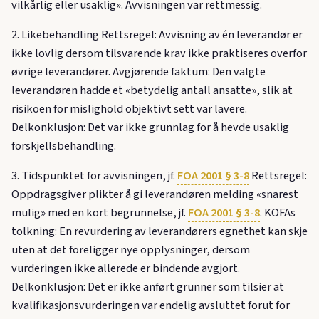
vilkårlig eller usaklig». Avvisningen var rettmessig.
2. Likebehandling Rettsregel: Avvisning av én leverandør er
ikke lovlig dersom tilsvarende krav ikke praktiseres overfor
øvrige leverandører. Avgjørende faktum: Den valgte
leverandøren hadde et «betydelig antall ansatte», slik at
risikoen for mislighold objektivt sett var lavere.
Delkonklusjon: Det var ikke grunnlag for å hevde usaklig
forskjellsbehandling.
3. Tidspunktet for avvisningen, jf.
FOA 2001 § 3-8
Rettsregel:
Oppdragsgiver plikter å gi leverandøren melding «snarest
mulig» med en kort begrunnelse, jf.
FOA 2001 § 3-8
. KOFAs
tolkning: En revurdering av leverandørers egnethet kan skje
uten at det foreligger nye opplysninger, dersom
vurderingen ikke allerede er bindende avgjort.
Delkonklusjon: Det er ikke anført grunner som tilsier at
kvalifikasjonsvurderingen var endelig avsluttet forut for