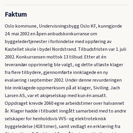
Faktum
Oslo kommune, Undervisningsbygg Oslo KF, kunngjorde
24. mai 2002 en åpen anbudskonkurranse om
byggeledertjenester i forbindelse med oppføring av
Kastellet skole i bydel Nordstrand. Tilbudsfristen var 1. juli
2002. Konkurransen mottok 13 tilbud. Etter at én
leverandør opprinnelig ble valgt, og dette utløste klager
fra flere tilbydere, gjennomførte innklagede en ny
evaluering i september 2002. Under denne revurderingen
ble innklagede oppmerksom på at klager, Siviling. Jach
Larsen AS, var et aksjeselskap med kun én ansatt.
Oppdraget krevde 2060 egne arbeidstimer over halvannet
år. Klager hadde i tilbudet inngått samarbeid med to andre
selskaper for henholdsvis VVS- og elektroteknisk
byggeledelse (418 timer), samt vedlagt en erklæring fra