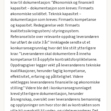
krav til dokumentasjon: ”Økonomisk og finansiell
kapasitet – dokumentasjon som kreves: Firmaets
økonomiske soliditet. Teknisk kapasitet –
dokumentasjon som kreves: Firmaets kompetanse
og kapasitet. Redegjørelse vedr. firmaets
kvalitetssikringsystem/-styringssystem.
Referanseliste over relevante oppdrag leverandøren
har utført de siste 3 år.” Innklagede sendte ut et
konkurransegrunnlag hvor det ble stilt ytterligere
krav: ”Leverandøren skal dokumentere å inneha
kompetanse til å oppfylle kontraktsforpliktelsene.
Oppdragsgiver legger vekt på leverandørens tekniske
kvalifikasjoner, herunder faglig kompetanse,
effektivitet, erfaring og pålitelighet. Videre
vektlegges leverandørens finansielle og økonomiske
stilling.” Videre ble det i konkurransegrunnlaget
krevd ytterligere dokumentasjon, herunder
årsregnskap, oversikt over leverandørens bemanning
og opplysninger om hvor stor del av kontrakten som
ville bli overdratt til under- og sideleverandører. Det