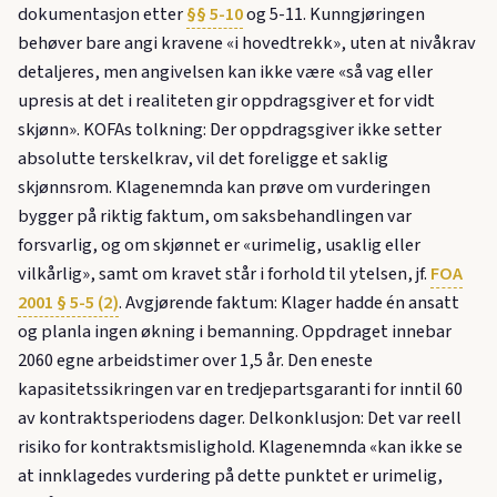
dokumentasjon etter
§§ 5-10
og 5-11. Kunngjøringen
behøver bare angi kravene «i hovedtrekk», uten at nivåkrav
detaljeres, men angivelsen kan ikke være «så vag eller
upresis at det i realiteten gir oppdragsgiver et for vidt
skjønn». KOFAs tolkning: Der oppdragsgiver ikke setter
absolutte terskelkrav, vil det foreligge et saklig
skjønnsrom. Klagenemnda kan prøve om vurderingen
bygger på riktig faktum, om saksbehandlingen var
forsvarlig, og om skjønnet er «urimelig, usaklig eller
vilkårlig», samt om kravet står i forhold til ytelsen, jf.
FOA
2001 § 5-5 (2)
. Avgjørende faktum: Klager hadde én ansatt
og planla ingen økning i bemanning. Oppdraget innebar
2060 egne arbeidstimer over 1,5 år. Den eneste
kapasitetssikringen var en tredjepartsgaranti for inntil 60
av kontraktsperiodens dager. Delkonklusjon: Det var reell
risiko for kontraktsmislighold. Klagenemnda «kan ikke se
at innklagedes vurdering på dette punktet er urimelig,