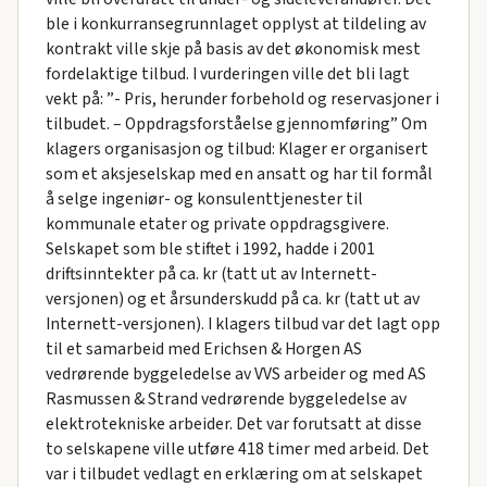
ble i konkurransegrunnlaget opplyst at tildeling av
kontrakt ville skje på basis av det økonomisk mest
fordelaktige tilbud. I vurderingen ville det bli lagt
vekt på: ”- Pris, herunder forbehold og reservasjoner i
tilbudet. – Oppdragsforståelse gjennomføring” Om
klagers organisasjon og tilbud: Klager er organisert
som et aksjeselskap med en ansatt og har til formål
å selge ingeniør- og konsulenttjenester til
kommunale etater og private oppdragsgivere.
Selskapet som ble stiftet i 1992, hadde i 2001
driftsinntekter på ca. kr (tatt ut av Internett-
versjonen) og et årsunderskudd på ca. kr (tatt ut av
Internett-versjonen). I klagers tilbud var det lagt opp
til et samarbeid med Erichsen & Horgen AS
vedrørende byggeledelse av VVS arbeider og med AS
Rasmussen & Strand vedrørende byggeledelse av
elektrotekniske arbeider. Det var forutsatt at disse
to selskapene ville utføre 418 timer med arbeid. Det
var i tilbudet vedlagt en erklæring om at selskapet