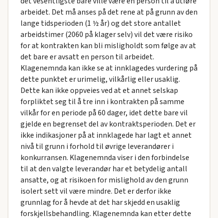
det vesentligste bare ville være en person til å utføre
arbeidet. Det må anses på det rene at på grunn av den
lange tidsperioden (1 ½ år) og det store antallet
arbeidstimer (2060 på klager selv) vil det være risiko
for at kontrakten kan bli misligholdt som følge av at
det bare er avsatt en person til arbeidet.
Klagenemnda kan ikke se at innklagedes vurdering på
dette punktet er urimelig, vilkårlig eller usaklig.
Dette kan ikke oppveies ved at et annet selskap
forpliktet seg til å tre inn i kontrakten på samme
vilkår for en periode på 60 dager, idet dette bare vil
gjelde en begrenset del av kontraktsperioden. Det er
ikke indikasjoner på at innklagede har lagt et annet
nivå til grunn i forhold til øvrige leverandører i
konkurransen. Klagenemnda viser i den forbindelse
til at den valgte leverandør har et betydelig antall
ansatte, og at risikoen for mislighold av den grunn
isolert sett vil være mindre. Det er derfor ikke
grunnlag for å hevde at det har skjedd en usaklig
forskjellsbehandling. Klagenemnda kan etter dette