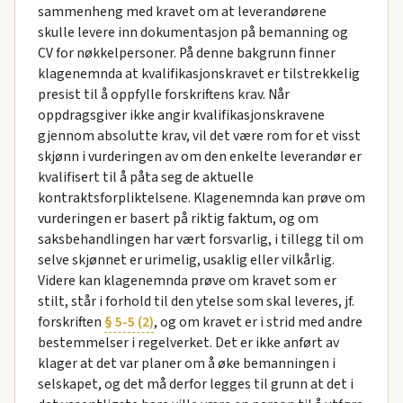
sammenheng med kravet om at leverandørene
skulle levere inn dokumentasjon på bemanning og
CV for nøkkelpersoner. På denne bakgrunn finner
klagenemnda at kvalifikasjonskravet er tilstrekkelig
presist til å oppfylle forskriftens krav. Når
oppdragsgiver ikke angir kvalifikasjonskravene
gjennom absolutte krav, vil det være rom for et visst
skjønn i vurderingen av om den enkelte leverandør er
kvalifisert til å påta seg de aktuelle
kontraktsforpliktelsene. Klagenemnda kan prøve om
vurderingen er basert på riktig faktum, og om
saksbehandlingen har vært forsvarlig, i tillegg til om
selve skjønnet er urimelig, usaklig eller vilkårlig.
Videre kan klagenemnda prøve om kravet som er
stilt, står i forhold til den ytelse som skal leveres, jf.
forskriften
§ 5-5 (2)
, og om kravet er i strid med andre
bestemmelser i regelverket. Det er ikke anført av
klager at det var planer om å øke bemanningen i
selskapet, og det må derfor legges til grunn at det i