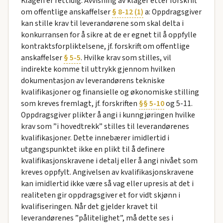
Klagen er rettidig. Avvisning av klager etter forskrift
om offentlige anskaffelser
§ 8-12 (1)
a: Oppdragsgiver
kan stille krav til leverandørene som skal delta i
konkurransen for å sikre at de er egnet til å oppfylle
kontraktsforpliktelsene, jf. forskrift om offentlige
anskaffelser
§ 5-5
. Hvilke krav som stilles, vil
indirekte komme til uttrykk gjennom hvilken
dokumentasjon av leverandørens tekniske
kvalifikasjoner og finansielle og økonomiske stilling
som kreves fremlagt, jf. forskriften
§§ 5-10
og 5-11.
Oppdragsgiver plikter å angi i kunngjøringen hvilke
krav som ”i hovedtrekk” stilles til leverandørenes
kvalifikasjoner. Dette innebærer imidlertid i
utgangspunktet ikke en plikt til å definere
kvalifikasjonskravene i detalj eller å angi nivået som
kreves oppfylt. Angivelsen av kvalifikasjonskravene
kan imidlertid ikke være så vag eller upresis at det i
realiteten gir oppdragsgiver et for vidt skjønn i
kvalifiseringen. Når det gjelder kravet til
leverandørenes ”pålitelighet”, må dette ses i