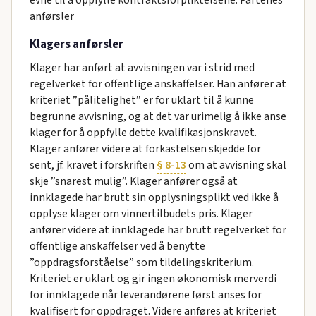
evne til å oppfylle kontraktsforpliktelsene. Partenes
anførsler
Klagers anførsler
Klager har anført at avvisningen var i strid med
regelverket for offentlige anskaffelser. Han anfører at
kriteriet ”pålitelighet” er for uklart til å kunne
begrunne avvisning, og at det var urimelig å ikke anse
klager for å oppfylle dette kvalifikasjonskravet.
Klager anfører videre at forkastelsen skjedde for
sent, jf. kravet i forskriften
§ 8-13
om at avvisning skal
skje ”snarest mulig”. Klager anfører også at
innklagede har brutt sin opplysningsplikt ved ikke å
opplyse klager om vinnertilbudets pris. Klager
anfører videre at innklagede har brutt regelverket for
offentlige anskaffelser ved å benytte
”oppdragsforståelse” som tildelingskriterium.
Kriteriet er uklart og gir ingen økonomisk merverdi
for innklagede når leverandørene først anses for
kvalifisert for oppdraget. Videre anføres at kriteriet