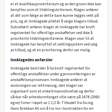
er et kvalifikasjonskriterium og av den grunn ikke kan
benyttes som et tildelingskriterium. Klager anfører
at det som følge av dette bare kunne legges vekt på
pris, og at innklagede pliktet å velge klagers tilbud.
Subsidiært anfører klager at innklagede har brutt
regelverket for offentlige anskaffelser ved ikke å
prioriterte tildelingskriteriene. Klager viser til at
innklagede har benyttet et vektingsystem ved valg
av tilbud, og at en prioritering derfor var mulig.
Innklagedes anførsler
Innklagede bestrider å ha brutt regelverket for
offentlige anskaffelser under gjennomføringen av
anskaffelsesprosessen. Innklagede anfører at
avvisningen var rettmessig, idet klager var
organisert som et enkeltmannsforetak og derfor
sårbar når arbeidsomfanget ville være på 2478 (2060
egne) timer i løpet av 1 1/2 år. Tilbudet fra Siv.ing
Hans Brekkan AS om å tre inn i kontrakten for en