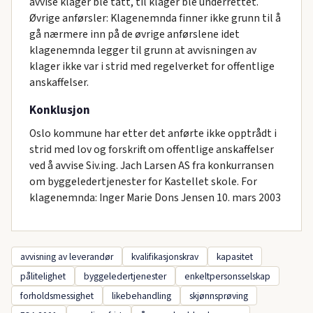
avvise klager ble tatt, til klager ble underrettet.
Øvrige anførsler: Klagenemnda finner ikke grunn til å
gå nærmere inn på de øvrige anførslene idet
klagenemnda legger til grunn at avvisningen av
klager ikke var i strid med regelverket for offentlige
anskaffelser.
Konklusjon
Oslo kommune har etter det anførte ikke opptrådt i
strid med lov og forskrift om offentlige anskaffelser
ved å avvise Siv.ing. Jach Larsen AS fra konkurransen
om byggeledertjenester for Kastellet skole. For
klagenemnda: Inger Marie Dons Jensen 10. mars 2003
avvisning av leverandør
kvalifikasjonskrav
kapasitet
pålitelighet
byggeledertjenester
enkeltpersonsselskap
forholdsmessighet
likebehandling
skjønnsprøving