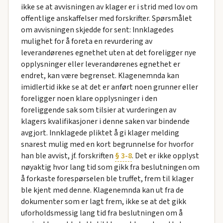
ikke se at avvisningen av klager er i strid med lov om
offentlige anskaffelser med forskrifter. Spørsmålet
om avvisningen skjedde for sent: Innklagedes
mulighet for å foreta en revurdering av
leverandørenes egnethet uten at det foreligger nye
opplysninger eller leverandørenes egnethet er
endret, kan være begrenset. Klagenemnda kan
imidlertid ikke se at det er anført noen grunner eller
foreligger noen klare opplysninger i den
foreliggende sak som tilsier at vurderingen av
klagers kvalifikasjoner i denne saken var bindende
avgjort. Innklagede pliktet å gi klager melding
snarest mulig med en kort begrunnelse for hvorfor
han ble avvist, jf. forskriften
§ 3-8
. Det er ikke opplyst
nøyaktig hvor lang tid som gikk fra beslutningen om
å forkaste forespørselen ble truffet, frem til klager
ble kjent med denne. Klagenemnda kan ut fra de
dokumenter som er lagt frem, ikke se at det gikk
uforholdsmessig lang tid fra beslutningen om å