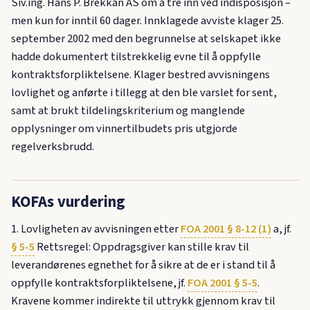
Siv.ing. Hans P. Brekkan AS om å tre inn ved indisposisjon –
men kun for inntil 60 dager. Innklagede avviste klager 25.
september 2002 med den begrunnelse at selskapet ikke
hadde dokumentert tilstrekkelig evne til å oppfylle
kontraktsforpliktelsene. Klager bestred avvisningens
lovlighet og anførte i tillegg at den ble varslet for sent,
samt at brukt tildelingskriterium og manglende
opplysninger om vinnertilbudets pris utgjorde
regelverksbrudd.
KOFAs vurdering
1. Lovligheten av avvisningen etter
FOA 2001 § 8-12 (1)
a, jf.
§ 5-5
Rettsregel: Oppdragsgiver kan stille krav til
leverandørenes egnethet for å sikre at de er i stand til å
oppfylle kontraktsforpliktelsene, jf.
FOA 2001 § 5-5
.
Kravene kommer indirekte til uttrykk gjennom krav til