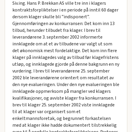
Siv.ing. Hans P. Brekkan AS ville tre inn i klagers
kontraktsforpliktelser i en periode på inntil 60 dager
dersom klager skulle bli ”indisponert”.
Gjennomføringen av konkurransen: Det kom inn 13
tilbud, herunder tilbudet fra klager. I brev til
leverandørene 3. september 2002 informerte
innklagede om at et av tilbudene var valgt ut som
det økonomisk mest fordelaktige. Det kom inn flere
klager på innklagedes valg av tilbud før klagefristens
utløp, og innklagede gjorde på denne bakgrunn en ny
vurdering. I brev til leverandørene 25. september
2002 ble leverandørene orientert om resultatet av
den nye evalueringen. Under den nye evalueringen ble
innklagede oppmerksom på mangler ved klagers
kvalifikasjoner, og avviste klager fra konkurransen. I
brev til klager 25. september 2002 viste innklagede
til at klager var organisert som et
enkeltmannsforetak, og begrunnet forkastelsen
med at klager ikke hadde dokumentert tilstrekkelig