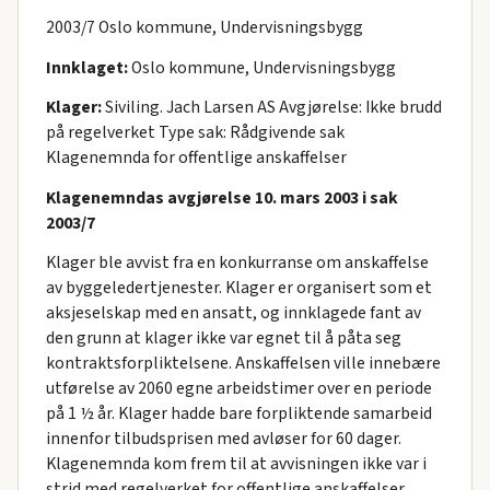
2003/7 Oslo kommune, Undervisningsbygg
Innklaget:
Oslo kommune, Undervisningsbygg
Klager:
Siviling. Jach Larsen AS Avgjørelse: Ikke brudd
på regelverket Type sak: Rådgivende sak
Klagenemnda for offentlige anskaffelser
Klagenemndas avgjørelse 10. mars 2003 i sak
2003/7
Klager ble avvist fra en konkurranse om anskaffelse
av byggeledertjenester. Klager er organisert som et
aksjeselskap med en ansatt, og innklagede fant av
den grunn at klager ikke var egnet til å påta seg
kontraktsforpliktelsene. Anskaffelsen ville innebære
utførelse av 2060 egne arbeidstimer over en periode
på 1 ½ år. Klager hadde bare forpliktende samarbeid
innenfor tilbudsprisen med avløser for 60 dager.
Klagenemnda kom frem til at avvisningen ikke var i
strid med regelverket for offentlige anskaffelser.