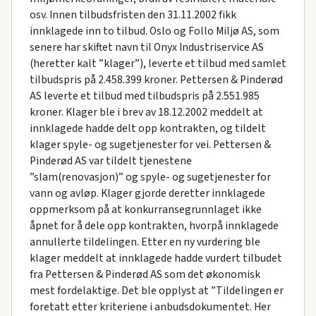
osv. Innen tilbudsfristen den 31.11.2002 fikk
innklagede inn to tilbud. Oslo og Follo Miljø AS, som
senere har skiftet navn til Onyx Industriservice AS
(heretter kalt ”klager”), leverte et tilbud med samlet
tilbudspris på 2.458.399 kroner. Pettersen & Pinderød
AS leverte et tilbud med tilbudspris på 2.551.985
kroner. Klager ble i brev av 18.12.2002 meddelt at
innklagede hadde delt opp kontrakten, og tildelt
klager spyle- og sugetjenester for vei. Pettersen &
Pinderød AS var tildelt tjenestene
”slam(renovasjon)” og spyle- og sugetjenester for
vann og avløp. Klager gjorde deretter innklagede
oppmerksom på at konkurransegrunnlaget ikke
åpnet for å dele opp kontrakten, hvorpå innklagede
annullerte tildelingen. Etter en ny vurdering ble
klager meddelt at innklagede hadde vurdert tilbudet
fra Pettersen & Pinderød AS som det økonomisk
mest fordelaktige. Det ble opplyst at ”Tildelingen er
foretatt etter kriteriene i anbudsdokumentet. Her