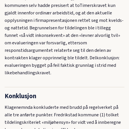
kommunen selv hadde presisert at toTimerskravet kun
gjaldt innenfor ordinær arbeidstid, og at den aktuelle
opplysningen i firmapresentasjonen rettet seg mot kvelds-
og nattetid. Begrunnelsen for tildelingen ble i tillegg
funnet «så vidt inkonsekvent» at den «levner alvorlig tvil»
om evalueringen var forsvarlig, ettersom
responstidsargumentet relaterte seg til den delen av
kontrakten klager opprinnelig ble tildelt. Delkonklusjon:
evalueringen bygget på feil faktisk grunnlag i strid med
likebehandlingskravet.
Konklusjon
Klagenemnda konkluderte med brudd på regelverket på
alle tre anførte punkter. Fredrikstad kommune (1) tolket
tildelingskriteriet «miljøhensyn» for vidt ved å innberegne