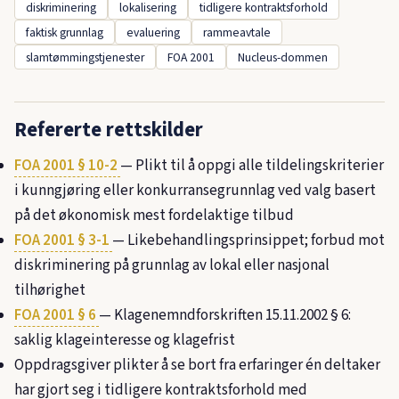
diskriminering
lokalisering
tidligere kontraktsforhold
faktisk grunnlag
evaluering
rammeavtale
slamtømmingstjenester
FOA 2001
Nucleus-dommen
Refererte rettskilder
FOA 2001 § 10-2
— Plikt til å oppgi alle tildelingskriterier
i kunngjøring eller konkurransegrunnlag ved valg basert
på det økonomisk mest fordelaktige tilbud
FOA 2001 § 3-1
— Likebehandlingsprinsippet; forbud mot
diskriminering på grunnlag av lokal eller nasjonal
tilhørighet
FOA 2001 § 6
— Klagenemndforskriften 15.11.2002 § 6:
saklig klageinteresse og klagefrist
Oppdragsgiver plikter å se bort fra erfaringer én deltaker
har gjort seg i tidligere kontraktsforhold med