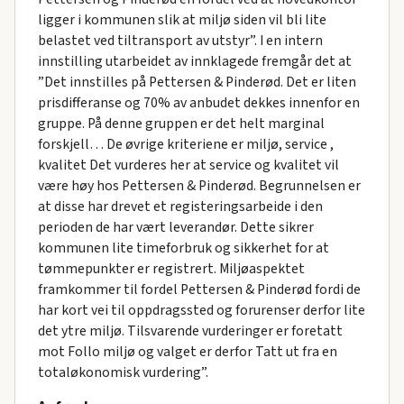
ligger i kommunen slik at miljø siden vil bli lite
belastet ved tiltransport av utstyr”. I en intern
innstilling utarbeidet av innklagede fremgår det at
”Det innstilles på Pettersen & Pinderød. Det er liten
prisdifferanse og 70% av anbudet dekkes innenfor en
gruppe. På denne gruppen er det helt marginal
forskjell… De øvrige kriteriene er miljø, service ,
kvalitet Det vurderes her at service og kvalitet vil
være høy hos Pettersen & Pinderød. Begrunnelsen er
at disse har drevet et registeringsarbeide i den
perioden de har vært leverandør. Dette sikrer
kommunen lite timeforbruk og sikkerhet for at
tømmepunkter er registrert. Miljøaspektet
framkommer til fordel Pettersen & Pinderød fordi de
har kort vei til oppdragssted og forurenser derfor lite
det ytre miljø. Tilsvarende vurderinger er foretatt
mot Follo miljø og valget er derfor Tatt ut fra en
totaløkonomisk vurdering”.