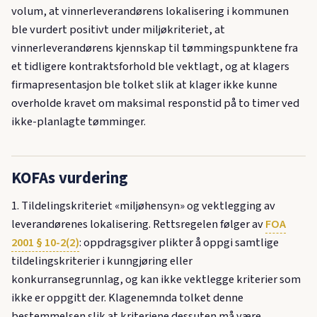
volum, at vinnerleverandørens lokalisering i kommunen
ble vurdert positivt under miljøkriteriet, at
vinnerleverandørens kjennskap til tømmingspunktene fra
et tidligere kontraktsforhold ble vektlagt, og at klagers
firmapresentasjon ble tolket slik at klager ikke kunne
overholde kravet om maksimal responstid på to timer ved
ikke-planlagte tømminger.
KOFAs vurdering
1. Tildelingskriteriet «miljøhensyn» og vektlegging av
leverandørenes lokalisering. Rettsregelen følger av
FOA
2001 § 10-2(2)
: oppdragsgiver plikter å oppgi samtlige
tildelingskriterier i kunngjøring eller
konkurransegrunnlag, og kan ikke vektlegge kriterier som
ikke er oppgitt der. Klagenemnda tolket denne
bestemmelsen slik at kriteriene dessuten må være