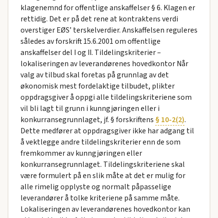
klagenemnd for offentlige anskaffelser § 6. Klagen er
rettidig. Det er på det rene at kontraktens verdi
overstiger EØS’ terskelverdier. Anskaffelsen reguleres
således av forskrift 15.6.2001 om offentlige
anskaffelser del I og II. Tildelingskriterier –
lokaliseringen av leverandørenes hovedkontor Når
valg av tilbud skal foretas på grunnlag av det
økonomisk mest fordelaktige tilbudet, plikter
oppdragsgiver å oppgi alle tildelingskriteriene som
vil bli lagt til grunn i kunngjøringen eller i
konkurransegrunnlaget, jf. § forskriftens
§ 10-2(2)
.
Dette medfører at oppdragsgiver ikke har adgang til
å vektlegge andre tildelingskriterier enn de som
fremkommer av kunngjøringen eller
konkurransegrunnlaget. Tildelingskriteriene skal
være formulert på en slik måte at det er mulig for
alle rimelig opplyste og normalt påpasselige
leverandører å tolke kriteriene på samme måte.
Lokaliseringen av leverandørenes hovedkontor kan