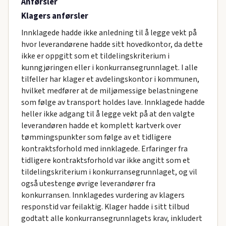
Anførsler
Klagers anførsler
Innklagede hadde ikke anledning til å legge vekt på
hvor leverandørene hadde sitt hovedkontor, da dette
ikke er oppgitt som et tildelingskriterium i
kunngjøringen eller i konkurransegrunnlaget. I alle
tilfeller har klager et avdelingskontor i kommunen,
hvilket medfører at de miljømessige belastningene
som følge av transport holdes lave. Innklagede hadde
heller ikke adgang til å legge vekt på at den valgte
leverandøren hadde et komplett kartverk over
tømmingspunkter som følge av et tidligere
kontraktsforhold med innklagede. Erfaringer fra
tidligere kontraktsforhold var ikke angitt som et
tildelingskriterium i konkurransegrunnlaget, og vil
også utestenge øvrige leverandører fra
konkurransen. Innklagedes vurdering av klagers
responstid var feilaktig. Klager hadde i sitt tilbud
godtatt alle konkurransegrunnlagets krav, inkludert