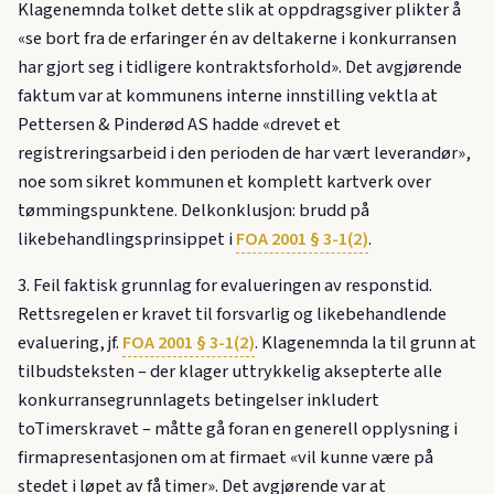
Klagenemnda tolket dette slik at oppdragsgiver plikter å
«se bort fra de erfaringer én av deltakerne i konkurransen
har gjort seg i tidligere kontraktsforhold». Det avgjørende
faktum var at kommunens interne innstilling vektla at
Pettersen & Pinderød AS hadde «drevet et
registreringsarbeid i den perioden de har vært leverandør»,
noe som sikret kommunen et komplett kartverk over
tømmingspunktene. Delkonklusjon: brudd på
likebehandlingsprinsippet i
FOA 2001 § 3-1(2)
.
3. Feil faktisk grunnlag for evalueringen av responstid.
Rettsregelen er kravet til forsvarlig og likebehandlende
evaluering, jf.
FOA 2001 § 3-1(2)
. Klagenemnda la til grunn at
tilbudsteksten – der klager uttrykkelig aksepterte alle
konkurransegrunnlagets betingelser inkludert
toTimerskravet – måtte gå foran en generell opplysning i
firmapresentasjonen om at firmaet «vil kunne være på
stedet i løpet av få timer». Det avgjørende var at