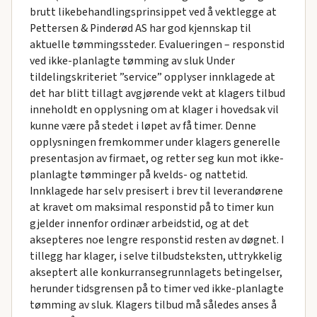
brutt likebehandlingsprinsippet ved å vektlegge at
Pettersen & Pinderød AS har god kjennskap til
aktuelle tømmingssteder. Evalueringen – responstid
ved ikke-planlagte tømming av sluk Under
tildelingskriteriet ”service” opplyser innklagede at
det har blitt tillagt avgjørende vekt at klagers tilbud
inneholdt en opplysning om at klager i hovedsak vil
kunne være på stedet i løpet av få timer. Denne
opplysningen fremkommer under klagers generelle
presentasjon av firmaet, og retter seg kun mot ikke-
planlagte tømminger på kvelds- og nattetid.
Innklagede har selv presisert i brev til leverandørene
at kravet om maksimal responstid på to timer kun
gjelder innenfor ordinær arbeidstid, og at det
aksepteres noe lengre responstid resten av døgnet. I
tillegg har klager, i selve tilbudsteksten, uttrykkelig
akseptert alle konkurransegrunnlagets betingelser,
herunder tidsgrensen på to timer ved ikke-planlagte
tømming av sluk. Klagers tilbud må således anses å