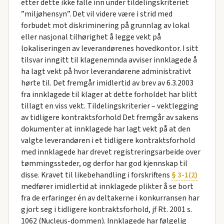
etter dette ikke falle inn under tildelingskriteriet
”miljøhensyn”. Det vil videre være i strid med
forbudet mot diskriminering på grunnlag av lokal
eller nasjonal tilhørighet å legge vekt på
lokaliseringen av leverandørenes hovedkontor. I sitt
tilsvar inngitt til klagenemnda avviser innklagede å
ha lagt vekt på hvor leverandørene administrativt
hørte til. Det fremgår imidlertid av brev av 6.3.2003
fra innklagede til klager at dette forholdet har blitt
tillagt en viss vekt. Tildelingskriterier – vektlegging
av tidligere kontraktsforhold Det fremgår av sakens
dokumenter at innklagede har lagt vekt på at den
valgte leverandøren i et tidligere kontraktsforhold
med innklagede har drevet registreringsarbeide over
tømmingssteder, og derfor har god kjennskap til
disse. Kravet til likebehandling i forskriftens
§ 3-1(2)
medfører imidlertid at innklagede plikter å se bort
fra de erfaringer én av deltakerne i konkurransen har
gjort seg i tidligere kontraktsforhold, jf Rt. 2001 s.
1062 (Nucleus-dommen). Innklagede har følgelig