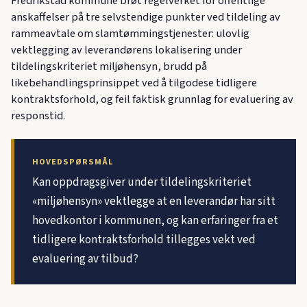
Fredrikstad kommune brøt regelverket for offentlige
anskaffelser på tre selvstendige punkter ved tildeling av
rammeavtale om slamtømmingstjenester: ulovlig
vektlegging av leverandørens lokalisering under
tildelingskriteriet miljøhensyn, brudd på
likebehandlingsprinsippet ved å tilgodese tidligere
kontraktsforhold, og feil faktisk grunnlag for evaluering av
responstid.
HOVEDSPØRSMÅL
Kan oppdragsgiver under tildelingskriteriet
«miljøhensyn» vektlegge at en leverandør har sitt
hovedkontor i kommunen, og kan erfaringer fra et
tidligere kontraktsforhold tillegges vekt ved
evaluering av tilbud?