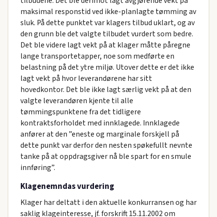
tilbudene. Det ble derimot lagt avgjørende vekt på
maksimal responstid ved ikke-planlagte tømming av
sluk. På dette punktet var klagers tilbud uklart, og av
den grunn ble det valgte tilbudet vurdert som bedre.
Det ble videre lagt vekt på at klager måtte påregne
lange transportetapper, noe som medførte en
belastning på det ytre miljø. Utover dette er det ikke
lagt vekt på hvor leverandørene har sitt
hovedkontor. Det ble ikke lagt særlig vekt på at den
valgte leverandøren kjente til alle
tømmingspunktene fra det tidligere
kontraktsforholdet med innklagede. Innklagede
anfører at den ”eneste og marginale forskjell på
dette punkt var derfor den nesten spøkefullt nevnte
tanke på at oppdragsgiver nå ble spart for en smule
innføring”.
Klagenemndas vurdering
Klager har deltatt i den aktuelle konkurransen og har
saklig klageinteresse, jf. forskrift 15.11.2002 om