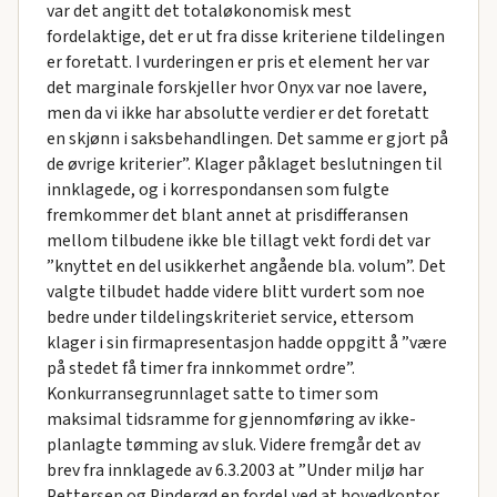
var det angitt det totaløkonomisk mest
fordelaktige, det er ut fra disse kriteriene tildelingen
er foretatt. I vurderingen er pris et element her var
det marginale forskjeller hvor Onyx var noe lavere,
men da vi ikke har absolutte verdier er det foretatt
en skjønn i saksbehandlingen. Det samme er gjort på
de øvrige kriterier”. Klager påklaget beslutningen til
innklagede, og i korrespondansen som fulgte
fremkommer det blant annet at prisdifferansen
mellom tilbudene ikke ble tillagt vekt fordi det var
”knyttet en del usikkerhet angående bla. volum”. Det
valgte tilbudet hadde videre blitt vurdert som noe
bedre under tildelingskriteriet service, ettersom
klager i sin firmapresentasjon hadde oppgitt å ”være
på stedet få timer fra innkommet ordre”.
Konkurransegrunnlaget satte to timer som
maksimal tidsramme for gjennomføring av ikke-
planlagte tømming av sluk. Videre fremgår det av
brev fra innklagede av 6.3.2003 at ”Under miljø har
Pettersen og Pinderød en fordel ved at hovedkontor