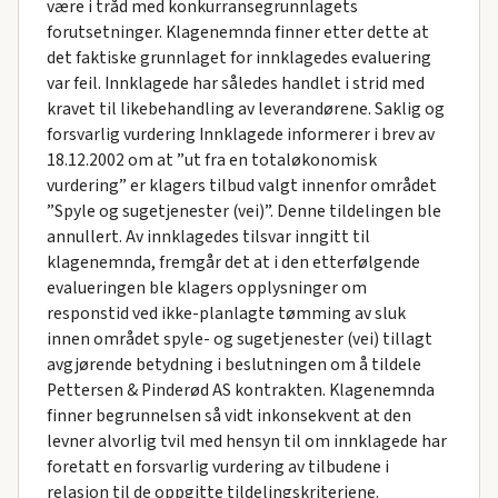
være i tråd med konkurransegrunnlagets
forutsetninger. Klagenemnda finner etter dette at
det faktiske grunnlaget for innklagedes evaluering
var feil. Innklagede har således handlet i strid med
kravet til likebehandling av leverandørene. Saklig og
forsvarlig vurdering Innklagede informerer i brev av
18.12.2002 om at ”ut fra en totaløkonomisk
vurdering” er klagers tilbud valgt innenfor området
”Spyle og sugetjenester (vei)”. Denne tildelingen ble
annullert. Av innklagedes tilsvar inngitt til
klagenemnda, fremgår det at i den etterfølgende
evalueringen ble klagers opplysninger om
responstid ved ikke-planlagte tømming av sluk
innen området spyle- og sugetjenester (vei) tillagt
avgjørende betydning i beslutningen om å tildele
Pettersen & Pinderød AS kontrakten. Klagenemnda
finner begrunnelsen så vidt inkonsekvent at den
levner alvorlig tvil med hensyn til om innklagede har
foretatt en forsvarlig vurdering av tilbudene i
relasjon til de oppgitte tildelingskriteriene.