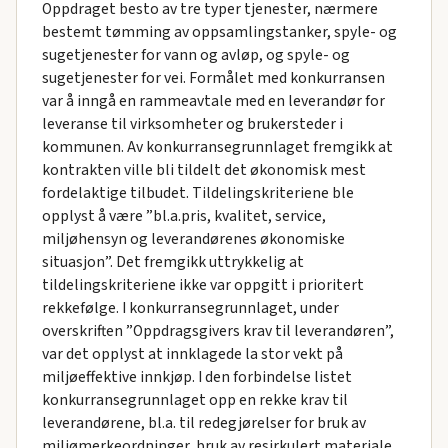
Oppdraget besto av tre typer tjenester, nærmere
bestemt tømming av oppsamlingstanker, spyle- og
sugetjenester for vann og avløp, og spyle- og
sugetjenester for vei. Formålet med konkurransen
var å inngå en rammeavtale med en leverandør for
leveranse til virksomheter og brukersteder i
kommunen. Av konkurransegrunnlaget fremgikk at
kontrakten ville bli tildelt det økonomisk mest
fordelaktige tilbudet. Tildelingskriteriene ble
opplyst å være ”bl.a.pris, kvalitet, service,
miljøhensyn og leverandørenes økonomiske
situasjon”. Det fremgikk uttrykkelig at
tildelingskriteriene ikke var oppgitt i prioritert
rekkefølge. I konkurransegrunnlaget, under
overskriften ”Oppdragsgivers krav til leverandøren”,
var det opplyst at innklagede la stor vekt på
miljøeffektive innkjøp. I den forbindelse listet
konkurransegrunnlaget opp en rekke krav til
leverandørene, bl.a. til redegjørelser for bruk av
miljømerkeordninger, bruk av resirkulert materiale