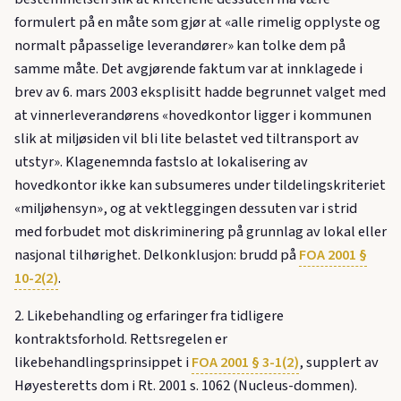
formulert på en måte som gjør at «alle rimelig opplyste og
normalt påpasselige leverandører» kan tolke dem på
samme måte. Det avgjørende faktum var at innklagede i
brev av 6. mars 2003 eksplisitt hadde begrunnet valget med
at vinnerleverandørens «hovedkontor ligger i kommunen
slik at miljøsiden vil bli lite belastet ved tiltransport av
utstyr». Klagenemnda fastslo at lokalisering av
hovedkontor ikke kan subsumeres under tildelingskriteriet
«miljøhensyn», og at vektleggingen dessuten var i strid
med forbudet mot diskriminering på grunnlag av lokal eller
nasjonal tilhørighet. Delkonklusjon: brudd på
FOA 2001 §
10-2(2)
.
2. Likebehandling og erfaringer fra tidligere
kontraktsforhold. Rettsregelen er
likebehandlingsprinsippet i
FOA 2001 § 3-1(2)
, supplert av
Høyesteretts dom i Rt. 2001 s. 1062 (Nucleus-dommen).