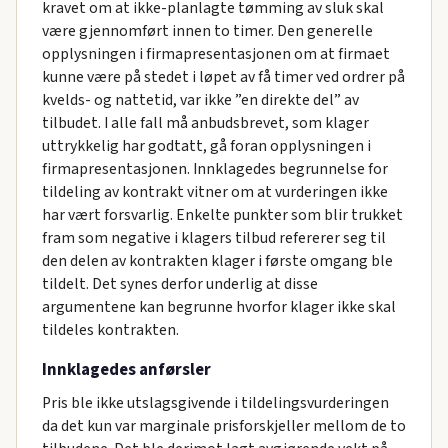
kravet om at ikke-planlagte tømming av sluk skal
være gjennomført innen to timer. Den generelle
opplysningen i firmapresentasjonen om at firmaet
kunne være på stedet i løpet av få timer ved ordrer på
kvelds- og nattetid, var ikke ”en direkte del” av
tilbudet. I alle fall må anbudsbrevet, som klager
uttrykkelig har godtatt, gå foran opplysningen i
firmapresentasjonen. Innklagedes begrunnelse for
tildeling av kontrakt vitner om at vurderingen ikke
har vært forsvarlig. Enkelte punkter som blir trukket
fram som negative i klagers tilbud refererer seg til
den delen av kontrakten klager i første omgang ble
tildelt. Det synes derfor underlig at disse
argumentene kan begrunne hvorfor klager ikke skal
tildeles kontrakten.
Innklagedes anførsler
Pris ble ikke utslagsgivende i tildelingsvurderingen
da det kun var marginale prisforskjeller mellom de to