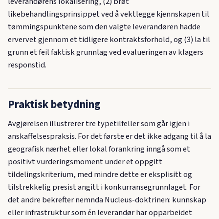
leverandørens lokalisering, (2) brøt
likebehandlingsprinsippet ved å vektlegge kjennskapen til
tømmingspunktene som den valgte leverandøren hadde
ervervet gjennom et tidligere kontraktsforhold, og (3) la til
grunn et feil faktisk grunnlag ved evalueringen av klagers
responstid.
Praktisk betydning
Avgjørelsen illustrerer tre typetilfeller som går igjen i
anskaffelsespraksis. For det første er det ikke adgang til å la
geografisk nærhet eller lokal forankring inngå som et
positivt vurderingsmoment under et oppgitt
tildelingskriterium, med mindre dette er eksplisitt og
tilstrekkelig presist angitt i konkurransegrunnlaget. For
det andre bekrefter nemnda Nucleus-doktrinen: kunnskap
eller infrastruktur som én leverandør har opparbeidet