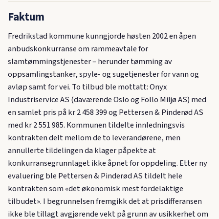
Faktum
Fredrikstad kommune kunngjorde høsten 2002 en åpen
anbudskonkurranse om rammeavtale for
slamtømmingstjenester – herunder tømming av
oppsamlingstanker, spyle- og sugetjenester for vann og
avløp samt for vei. To tilbud ble mottatt: Onyx
Industriservice AS (daværende Oslo og Follo Miljø AS) med
en samlet pris på kr 2 458 399 og Pettersen & Pinderød AS
med kr 2 551 985. Kommunen tildelte innledningsvis
kontrakten delt mellom de to leverandørene, men
annullerte tildelingen da klager påpekte at
konkurransegrunnlaget ikke åpnet for oppdeling. Etter ny
evaluering ble Pettersen & Pinderød AS tildelt hele
kontrakten som «det økonomisk mest fordelaktige
tilbudet». I begrunnelsen fremgikk det at prisdifferansen
ikke ble tillagt avgjørende vekt på grunn av usikkerhet om