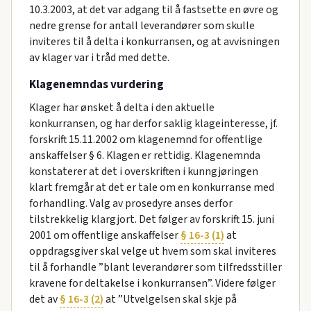
10.3.2003, at det var adgang til å fastsette en øvre og
nedre grense for antall leverandører som skulle
inviteres til å delta i konkurransen, og at avvisningen
av klager var i tråd med dette.
Klagenemndas vurdering
Klager har ønsket å delta i den aktuelle
konkurransen, og har derfor saklig klageinteresse, jf.
forskrift 15.11.2002 om klagenemnd for offentlige
anskaffelser § 6. Klagen er rettidig. Klagenemnda
konstaterer at det i overskriften i kunngjøringen
klart fremgår at det er tale om en konkurranse med
forhandling. Valg av prosedyre anses derfor
tilstrekkelig klargjort. Det følger av forskrift 15. juni
2001 om offentlige anskaffelser
§ 16-3 (1)
at
oppdragsgiver skal velge ut hvem som skal inviteres
til å forhandle ”blant leverandører som tilfredsstiller
kravene for deltakelse i konkurransen”. Videre følger
det av
§ 16-3 (2)
at ”Utvelgelsen skal skje på