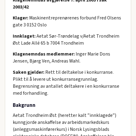
2003/42
Klager:
Maskinentreprenørenes forbund Fred Olsens
gate 3 0152 Oslo
Innklaget:
Aetat Sør-Trøndelag v/Aetat Trondheim
Øst Lade Allé 65 b 7004 Trondheim
Klagenemndas medlemmer:
Inger Marie Dons
Jensen, Bjørg Ven, Andreas Wahl.
Saken gjelder:
Rett til deltakelse i konkurranse.
Plikt til å levere ut konkurransegrunnlag.
Begrensning av antallet deltakere i en konkurranse
med forhandling.
Bakgrunn
Aetat Trondheim Øst (heretter kalt ”innklagede”)
kunngjorde anskaffelse av arbeidsmarkedskurs
(anleggsmaskinførerkurs) i Norsk Lysingsblads