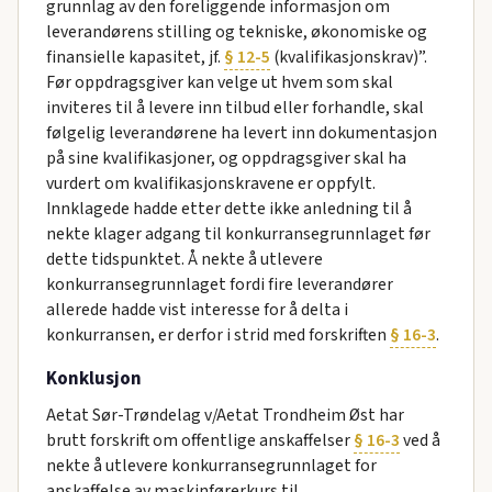
grunnlag av den foreliggende informasjon om
leverandørens stilling og tekniske, økonomiske og
finansielle kapasitet, jf.
§ 12-5
(kvalifikasjonskrav)”.
Før oppdragsgiver kan velge ut hvem som skal
inviteres til å levere inn tilbud eller forhandle, skal
følgelig leverandørene ha levert inn dokumentasjon
på sine kvalifikasjoner, og oppdragsgiver skal ha
vurdert om kvalifikasjonskravene er oppfylt.
Innklagede hadde etter dette ikke anledning til å
nekte klager adgang til konkurransegrunnlaget før
dette tidspunktet. Å nekte å utlevere
konkurransegrunnlaget fordi fire leverandører
allerede hadde vist interesse for å delta i
konkurransen, er derfor i strid med forskriften
§ 16-3
.
Konklusjon
Aetat Sør-Trøndelag v/Aetat Trondheim Øst har
brutt forskrift om offentlige anskaffelser
§ 16-3
ved å
nekte å utlevere konkurransegrunnlaget for
anskaffelse av maskinførerkurs til