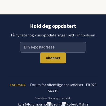
Hold deg oppdatert
Få nyheter og kursoppdateringer rett i innboksen
Abonner
ForumOA
— Forum for offentlige anskaffelser · Tlf 920
54 415
Verktøy:
Sanksjonssjekk
kurs@forumoa.no
Bedrift
Robert Myhre