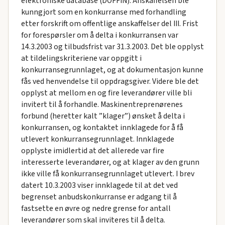
elektroniske database (DOFFIN). Anskaffelsen ble
kunngjort som en konkurranse med forhandling
etter forskrift om offentlige anskaffelser del III. Frist
for forespørsler om å delta i konkurransen var
14.3.2003 og tilbudsfrist var 31.3.2003. Det ble opplyst
at tildelingskriteriene var oppgitt i
konkurransegrunnlaget, og at dokumentasjon kunne
fås ved henvendelse til oppdragsgiver. Videre ble det
opplyst at mellom en og fire leverandører ville bli
invitert til å forhandle. Maskinentreprenørenes
forbund (heretter kalt ”klager”) ønsket å delta i
konkurransen, og kontaktet innklagede for å få
utlevert konkurransegrunnlaget. Innklagede
opplyste imidlertid at det allerede var fire
interesserte leverandører, og at klager av den grunn
ikke ville få konkurransegrunnlaget utlevert. I brev
datert 10.3.2003 viser innklagede til at det ved
begrenset anbudskonkurranse er adgang til å
fastsette en øvre og nedre grense for antall
leverandører som skal inviteres til å delta.