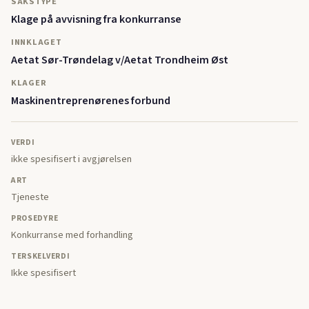
SAKSTYPE
Klage på avvisning fra konkurranse
INNKLAGET
Aetat Sør-Trøndelag v/Aetat Trondheim Øst
KLAGER
Maskinentreprenørenes forbund
VERDI
ikke spesifisert i avgjørelsen
ART
Tjeneste
PROSEDYRE
Konkurranse med forhandling
TERSKELVERDI
Ikke spesifisert