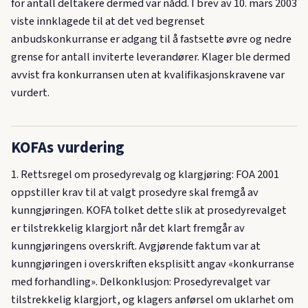
for antall deltakere dermed var nådd. I brev av 10. mars 2003
viste innklagede til at det ved begrenset
anbudskonkurranse er adgang til å fastsette øvre og nedre
grense for antall inviterte leverandører. Klager ble dermed
avvist fra konkurransen uten at kvalifikasjonskravene var
vurdert.
KOFAs vurdering
1. Rettsregel om prosedyrevalg og klargjøring: FOA 2001
oppstiller krav til at valgt prosedyre skal fremgå av
kunngjøringen. KOFA tolket dette slik at prosedyrevalget
er tilstrekkelig klargjort når det klart fremgår av
kunngjøringens overskrift. Avgjørende faktum var at
kunngjøringen i overskriften eksplisitt angav «konkurranse
med forhandling». Delkonklusjon: Prosedyrevalget var
tilstrekkelig klargjort, og klagers anførsel om uklarhet om