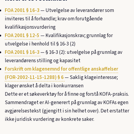
FOA 2001 § 16-3
— Utvelgelse av leverandører som
inviteres til å forhandle; krav om forutgående
kvalifikasjonsvurdering
FOA 2001 § 12-5
— Kvalifikasjonskrav; grunnlag for
utvelgelse i henhold til § 16-3 (2)
FOA 2001 § 16-3
— § 16-3 (2): utvelgelse på grunnlag av
leverandørens stilling og kapasitet
Forskrift om klagenemnd for offentlige anskaffelser
(FOR-2002-11-15-1288) § 6
— Saklig klageinteresse;
klager ønsket å delta i konkurransen
Dette er et søkeverktøy for å finne og forstå KOFA-praksis.
Sammendraget er AI-generert på grunnlag av KOFAs egen
avgjørelsestekst (gjengitt i sin helhet over). Det erstatter
ikke juridisk vurdering av konkrete saker.