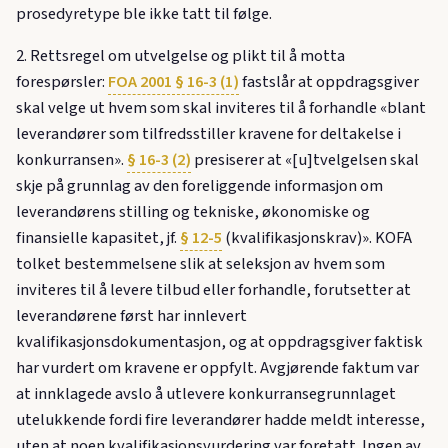
prosedyretype ble ikke tatt til følge.
2. Rettsregel om utvelgelse og plikt til å motta
forespørsler:
FOA 2001 § 16-3 (1)
fastslår at oppdragsgiver
skal velge ut hvem som skal inviteres til å forhandle «blant
leverandører som tilfredsstiller kravene for deltakelse i
konkurransen».
§ 16-3 (2)
presiserer at «[u]tvelgelsen skal
skje på grunnlag av den foreliggende informasjon om
leverandørens stilling og tekniske, økonomiske og
finansielle kapasitet, jf.
§ 12-5
(kvalifikasjonskrav)». KOFA
tolket bestemmelsene slik at seleksjon av hvem som
inviteres til å levere tilbud eller forhandle, forutsetter at
leverandørene først har innlevert
kvalifikasjonsdokumentasjon, og at oppdragsgiver faktisk
har vurdert om kravene er oppfylt. Avgjørende faktum var
at innklagede avslo å utlevere konkurransegrunnlaget
utelukkende fordi fire leverandører hadde meldt interesse,
uten at noen kvalifikasjonsvurdering var foretatt. Ingen av