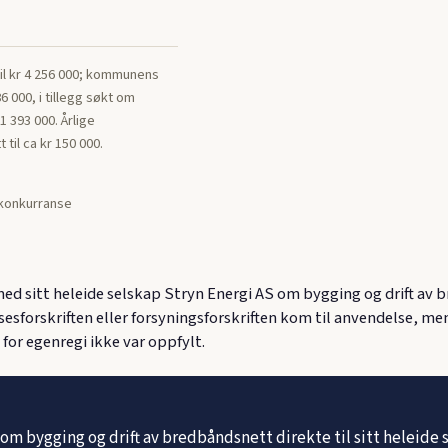
til kr 4 256 000; kommunens
86 000, i tillegg søkt om
 393 000. Årlige
 til ca kr 150 000.
 konkurranse
d sitt heleide selskap Stryn Energi AS om bygging og drift av
esforskriften eller forsyningsforskriften kom til anvendelse, men
for egenregi ikke var oppfylt.
m bygging og drift av bredbåndsnett direkte til sitt heleide 