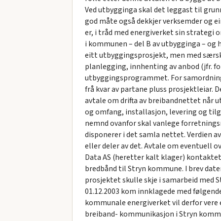
Ved utbygginga skal det leggast til grun
god måte også dekkjer verksemder og eins
er, i tråd med energiverket sin strateg
i kommunen – del B av utbygginga – og ha
eitt utbyggingsprosjekt, men med særskil
planlegging, innhenting av anbod (jfr. fo
utbyggingsprogrammet. For samordning a
frå kvar av partane pluss prosjektleiar. D
avtale om drifta av breibandnettet når ut
og omfang, installasjon, levering og til
nemnd ovanfor skal vanlege forretningsme
disponerer i det samla nettet. Verdien
eller deler av det. Avtale om eventuell 
Data AS (heretter kalt klager) kontaktet
bredbånd til Stryn kommune. I brev date
prosjektet skulle skje i samarbeid med St
01.12.2003 kom innklagede med følgende 
kommunale energiverket vil derfor vere 
breiband- kommunikasjon i Stryn kommune