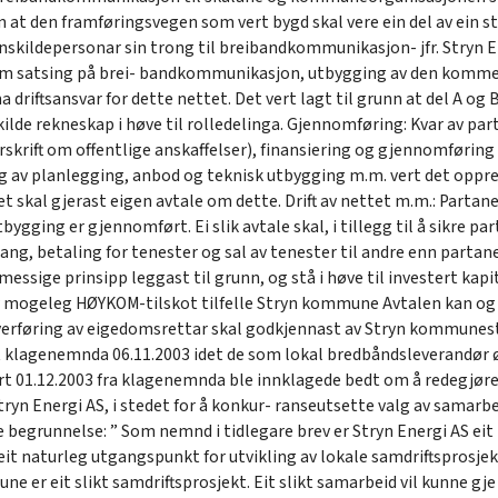
n at den framføringsvegen som vert bygd skal vere ein del av ein s
kildepersonar sin trong til breibandkommunikasjon- jfr. Stryn Ener
i om satsing på brei- bandkommunikasjon, utbygging av den kommer
 driftsansvar for dette nettet. Det vert lagt til grunn at del A 
de rekneskap i høve til rolledelinga. Gjennomføring: Kvar av part
rskrift om offentlige anskaffelser), finansiering og gjennomføring 
v planlegging, anbod og teknisk utbygging m.m. vert det oppret
et skal gjerast eigen avtale om dette. Drift av nettet m.m.: Partane
bygging er gjennomført. Ei slik avtale skal, i tillegg til å sikre p
gang, betaling for tenester og sal av tenester til andre enn parta
ssige prinsipp leggast til grunn, og stå i høve til investert kap
 av mogeleg HØYKOM-tilskot tilfelle Stryn kommune Avtalen kan o
overføring av eigedomsrettar skal godkjennast av Stryn kommunesty
 klagenemnda 06.11.2003 idet de som lokal bredbåndsleverandør øns
rt 01.12.2003 fra klagenemnda ble innklagede bedt om å redegjøre 
ryn Energi AS, i stedet for å konkur- ranseutsette valg av samarbei
begrunnelse: ” Som nemnd i tidlegare brev er Stryn Energi AS eit
eit naturleg utgangspunkt for utvikling av lokale samdriftsprosje
 er eit slikt samdriftsprosjekt. Eit slikt samarbeid vil kunne 