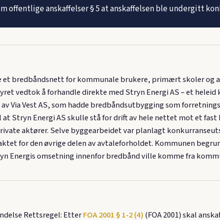
m offentlige anskaffelser § 5 at anskaffelsen ble undergitt ko
e et bredbåndsnett for kommunale brukere, primært skoler og 
tyret vedtok å forhandle direkte med Stryn Energi AS – et hele
7 % av Via Vest AS, som hadde bredbåndsutbygging som forretning
at Stryn Energi AS skulle stå for drift av hele nettet mot et fa
private aktører. Selve byggearbeidet var planlagt konkurranseut
ntaktet for den øvrige delen av avtaleforholdet. Kommunen be
tryn Energis omsetning innenfor bredbånd ville komme fra komm
ndelse Rettsregel: Etter
FOA 2001 § 1-2 (4)
(FOA 2001) skal anskaf