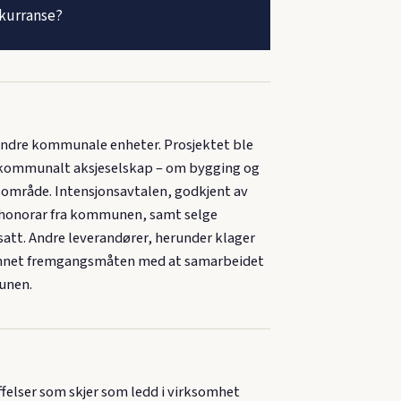
nkurranse?
andre kommunale enheter. Prosjektet ble
id kommunalt aksjeselskap – om bygging og
sområde. Intensjonsavtalen, godkjent av
st honorar fra kommunen, samt selge
satt. Andre leverandører, herunder klager
grunnet fremgangsmåten med at samarbeidet
unen.
felser som skjer som ledd i virksomhet