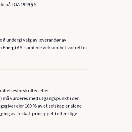
dd på LOA 1999 § 5.
 å undergi valg av leverandør av
 Energi AS' samlede virksomhet var rettet
affelsesforskriften eller
ten) må vurderes med utgangspunkt i den
sgiver eier 100 % av et selskap er alene
egging av Teckal-prinsippet i offentlige