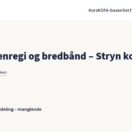
Kurs
KOFA-basen
Sert
enregi og bredbånd – Stryn
nken
.
ildeling – manglende