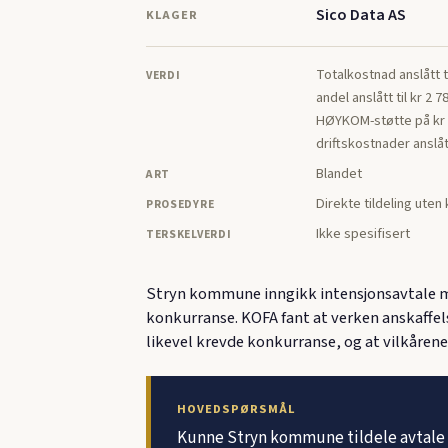
Sico Data AS
KLAGER
Totalkostnad anslått 
VERDI
andel anslått til kr 2 7
HØYKOM-støtte på kr 1
driftskostnader anslått
Blandet
ART
Direkte tildeling uten
PROSEDYRE
Ikke spesifisert
TERSKELVERDI
Stryn kommune inngikk intensjonsavtale me
konkurranse. KOFA fant at verken anskaffels
likevel krevde konkurranse, og at vilkårene 
HOVEDSPØRSMÅL
Kunne Stryn kommune tildele avtale o