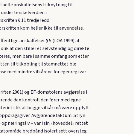
tuelle anskaffelsens tilknytning til
 under terskelverdien i
kriften § 11 tredje ledd
rskriften kom heller ikke til anvendelse.
ffentlige anskaffelser § 5 (LOA 1999) at
ik at den stiller et selvstendig og direkte
septeres, men bare i samme omfang som etter
ten til tilkobling til stamnettet ble
nse med mindre vilkårene for egenregi var
riften 2001) og EF-domstolens avgjørelse i
varende den kontroll den fører med egne
teriet slik at begge vilkår må være oppfylt
 oppdragsgiver. Avgjørende faktum: Stryn
og næringsliv – var i sin «hoveddel» rettet
tatområde bredbånd isolert sett oversteg