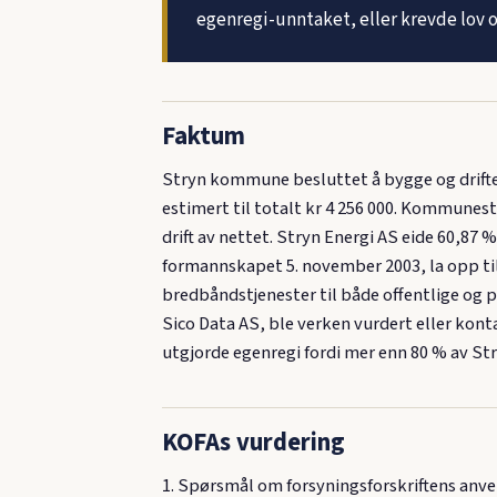
egenregi-unntaket, eller krevde lov o
Faktum
Stryn kommune besluttet å bygge og drift
estimert til totalt kr 4 256 000. Kommunes
drift av nettet. Stryn Energi AS eide 60,8
formannskapet 5. november 2003, la opp til 
bredbåndstjenester til både offentlige og 
Sico Data AS, ble verken vurdert eller ko
utgjorde egenregi fordi mer enn 80 % av S
KOFAs vurdering
1. Spørsmål om forsyningsforskriftens anve