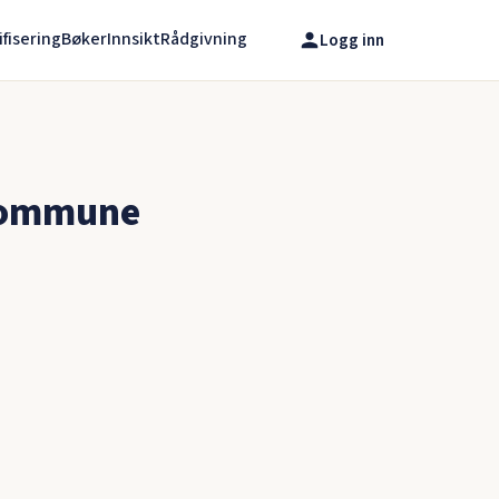
ifisering
Bøker
Innsikt
Rådgivning
Logg inn
 kommune