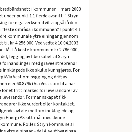
es bredbåndsnett i kommunen. I mars 2003
 under punkt 1.1 fjerde avsnitt: ” Stryn
ing for eiga verksemd vil vi også få den
dei fleste områda i kommunen.” I punkt 4.1
 andre kommunale ytre einingar gjennom
til kr. 4.256.000. Ved vedtak 10.04.2003
anslått å koste kommunen kr 2.786.000,
 del, legging av fiberkabel til Stryn
lte forhandlinger med graveentreprenør
e innklagede ikke skulle kunngjøres. For
i/Via Vest om bygging og drift av
en eier 60.87% i Via Vest som bl a har
for et fritt marked for leverandører av
lge leverandør. Formannskapet fikk
andører ikke vurdert eller kontaktet.
følgende avtale mellom innklagede og
ryn Energi AS sitt mål med denne
yn kommune. Roller: Stryn kommune si
e ytre einingar – del A av utbygginga.