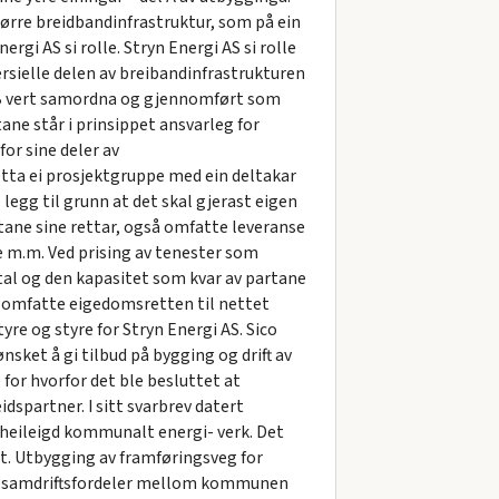
tørre breidbandinfrastruktur, som på ein
gi AS si rolle. Stryn Energi AS si rolle
sielle delen av breibandinfrastrukturen
og B vert samordna og gjennomført som
ane står i prinsippet ansvarleg for
for sine deler av
ta ei prosjektgruppe med ein deltakar
 legg til grunn at det skal gjerast eigen
artane sine rettar, også omfatte leveranse
ne m.m. Ved prising av tenester som
ital og den kapasitet som kvar av partane
g omfatte eigedomsretten til nettet
re og styre for Stryn Energi AS. Sico
ket å gi tilbud på bygging og drift av
for hvorfor det ble besluttet at
dspartner. I sitt svarbrev datert
 heileigd kommunalt energi- verk. Det
kt. Utbygging av framføringsveg for
gje samdriftsfordeler mellom kommunen