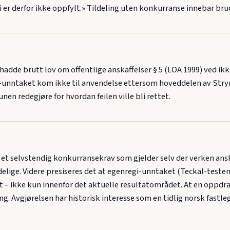
i er derfor ikke oppfylt.» Tildeling uten konkurranse innebar bru
e brutt lov om offentlige anskaffelser § 5 (LOA 1999) ved ikke
unntaket kom ikke til anvendelse ettersom hoveddelen av Stryn
redegjøre for hvordan feilen ville bli rettet.
r et selvstendig konkurransekrav som gjelder selv der verken ansk
ndelige. Videre presiseres det at egenregi-unntaket (Teckal-tes
– ikke kun innenfor det aktuelle resultatområdet. At en oppdrag
ling. Avgjørelsen har historisk interesse som en tidlig norsk fastl