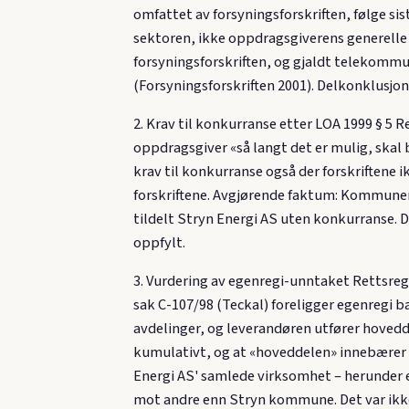
omfattet av forsyningsforskriften, følge sis
sektoren, ikke oppdragsgiverens generelle 
forsyningsforskriften, og gjaldt telekommun
(Forsyningsforskriften 2001). Delkonklusjon
2. Krav til konkurranse etter LOA 1999 § 5 Re
oppdragsgiver «så langt det er mulig, skal 
krav til konkurranse også der forskriftene 
forskriftene. Avgjørende faktum: Kommunen h
tildelt Stryn Energi AS uten konkurranse. 
oppfylt.
3. Vurdering av egenregi-unntaket Rettsrege
sak C-107/98 (Teckal) foreligger egenregi 
avdelinger, og leverandøren utfører hovedd
kumulativt, og at «hoveddelen» innebærer 
Energi AS' samlede virksomhet – herunder ei
mot andre enn Stryn kommune. Det var ikk