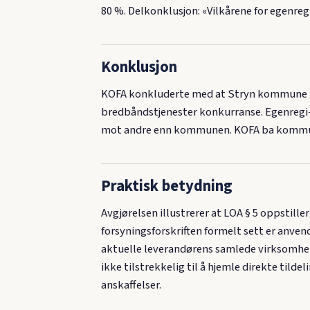
80 %. Delkonklusjon: «Vilkårene for egenreg
Konklusjon
KOFA konkluderte med at Stryn kommune hadd
bredbåndstjenester konkurranse. Egenregi-
mot andre enn kommunen. KOFA ba kommunen 
Praktisk betydning
Avgjørelsen illustrerer at LOA § 5 oppstille
forsyningsforskriften formelt sett er anve
aktuelle leverandørens samlede virksomhet 
ikke tilstrekkelig til å hjemle direkte tilde
anskaffelser.