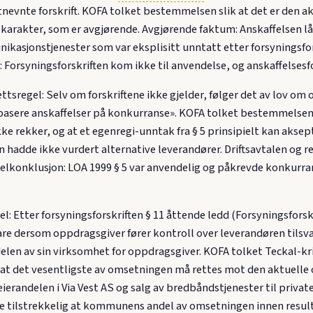
tnevnte forskrift. KOFA tolket bestemmelsen slik at det er den ak
karakter, som er avgjørende. Avgjørende faktum: Anskaffelsen lå
ikasjonstjenester som var eksplisitt unntatt etter forsyningsfors
: Forsyningsforskriften kom ikke til anvendelse, og anskaffelsesfo
ttsregel: Selv om forskriftene ikke gjelder, følger det av lov om o
basere anskaffelser på konkurranse». KOFA tolket bestemmelsen sl
ikke rekker, og at et egenregi-unntak fra § 5 prinsipielt kan ak
adde ikke vurdert alternative leverandører. Driftsavtalen og ret
Delkonklusjon: LOA 1999 § 5 var anvendelig og påkrevde konkurra
l: Etter forsyningsforskriften § 11 åttende ledd (Forsyningsforsk
bare dersom oppdragsgiver fører kontroll over leverandøren tils
elen av sin virksomhet for oppdragsgiver. KOFA tolket Teckal-kri
at det vesentligste av omsetningen må rettes mot den aktuelle
erandelen i Via Vest AS og salg av bredbåndstjenester til private 
e tilstrekkelig at kommunens andel av omsetningen innen resul