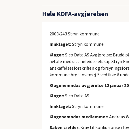
Hele KOFA-avgjørelsen
2003/243 Stryn kommune
Innklaget:
Stryn kommune
Klager:
Sico Data AS Avgjørelse: Brudd 
avtale med sitt heleide selskap Stryn E
anskaffelsesforskriften og forsyningsfors
kommune brøt lovens § 5 ved ikke å unde
Klagenemndas avgjørelse 12 januar 200
Klager:
Sico Data AS
Innklaget:
Stryn kommune
Klagenemndas medlemmer:
Andreas Wa
Saken gjelder:
Krav til konkurranse i lov