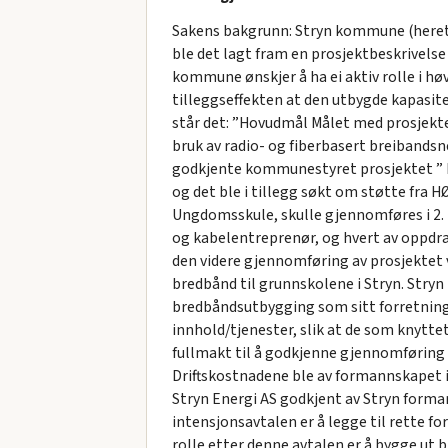
Sakens bakgrunn: Stryn kommune (herette
ble det lagt fram en prosjektbeskrivelse 
kommune ønskjer å ha ei aktiv rolle i høv
tilleggseffekten at den utbygde kapasitet
står det: ”Hovudmål Målet med prosjekt
bruk av radio- og fiberbasert breibandsne
godkjente kommunestyret prosjektet ” Br
og det ble i tillegg søkt om støtte fra HØ
Ungdomsskule, skulle gjennomføres i 2. k
og kabelentreprenør, og hvert av oppdrag
den videre gjennomføring av prosjektet 
bredbånd til grunnskolene i Stryn. Stryn
bredbåndsutbygging som sitt forretningso
innhold/tjenester, slik at de som knytte
fullmakt til å godkjenne gjennomføring 
Driftskostnadene ble av formannskapet i
Stryn Energi AS godkjent av Stryn forma
intensjonsavtalen er å legge til rette 
rolle etter denne avtalen er å bygge ut