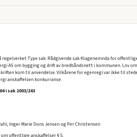
på regelverket Type sak: Rådgivende sak Klagenemnda for offentli
nergi AS om bygging og drift av bredbåndsnett i kommunen. Lov om 
kriften kom til anvendelse. Vilkårene for egenregi var ikke til st
rgi anskaffelsen konkurranse.
4 i sak 2003/243
hl, Inger Marie Dons Jensen og Per Christensen
 om offentlige anskaffelser § 5.