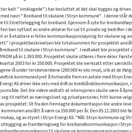
r kalt ” innklagede” ) har besluttet at det skal bygges og driv
med navn ” Breiband til skulane i Stryn kommune” . I denne står det
e til tilrettelegging for breiband. Gjennom å syte for breibandløys
en kan nyttast av andre aktørar for sal til private og bedrifter i 
et er å etablere ei felles kommunikasjonsløysing for skulane og
tt.” I prosjektbeskrivelsen ble totalsummen for prosjektet anslått 
eiband til skulane i Stryn kommune” . I vedtaket ble prosjektet 
YKOM på kr 1.393.000. Prosjektet skulle utføres i flere deler. Første
vartal 2003 for kr 250.000. Prosjektet ble iverksatt etter særski
ene lå under terskelverdiene (200.000 kr eks mva), slik at de ifølg
vedtok kommunestyret å forhandle frem en avtale med Stryn Energ
 Energi AS driver ikke selv med drift av bredbåndskommunikasjon, m
mråde. Det ble videre vedtatt at intensjonen skulle være å åpne 
t seg til nettet av næringslivet og privatpersoner, fritt kunne ve
av prosjektet. Ut fra den fremlagte dokumentasjon ble andre lever
 kommunen anslått å være ca 150.000 per år. Den 05.11.2003 ble 
nnskap, og av styret i Stryn Energi AS: ”Mål: Stryn kommune og St
for utbygging av framføringsveg for breibandkommunikasjon i Str
 breibandkommunikasjon til skulane og kommuneorganisasjonen sin