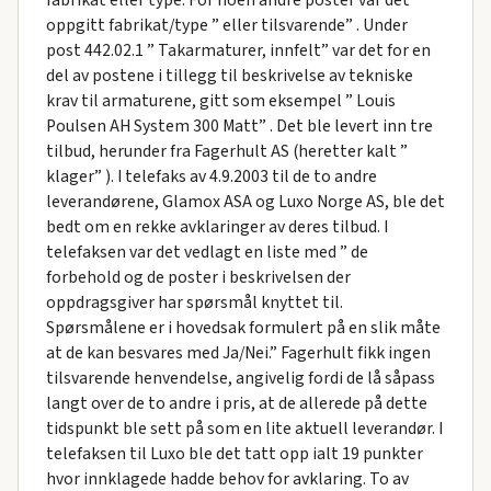
fabrikat eller type. For noen andre poster var det
oppgitt fabrikat/type ” eller tilsvarende” . Under
post 442.02.1 ” Takarmaturer, innfelt” var det for en
del av postene i tillegg til beskrivelse av tekniske
krav til armaturene, gitt som eksempel ” Louis
Poulsen AH System 300 Matt” . Det ble levert inn tre
tilbud, herunder fra Fagerhult AS (heretter kalt ”
klager” ). I telefaks av 4.9.2003 til de to andre
leverandørene, Glamox ASA og Luxo Norge AS, ble det
bedt om en rekke avklaringer av deres tilbud. I
telefaksen var det vedlagt en liste med ” de
forbehold og de poster i beskrivelsen der
oppdragsgiver har spørsmål knyttet til.
Spørsmålene er i hovedsak formulert på en slik måte
at de kan besvares med Ja/Nei.” Fagerhult fikk ingen
tilsvarende henvendelse, angivelig fordi de lå såpass
langt over de to andre i pris, at de allerede på dette
tidspunkt ble sett på som en lite aktuell leverandør. I
telefaksen til Luxo ble det tatt opp ialt 19 punkter
hvor innklagede hadde behov for avklaring. To av