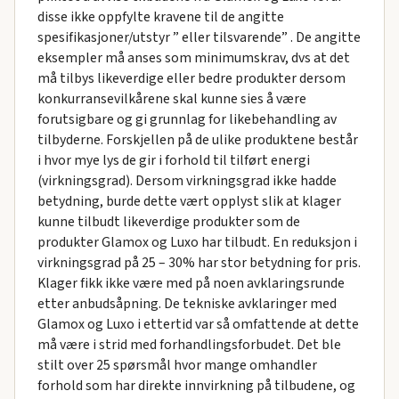
disse ikke oppfylte kravene til de angitte
spesifikasjoner/utstyr ” eller tilsvarende” . De angitte
eksempler må anses som minimumskrav, dvs at det
må tilbys likeverdige eller bedre produkter dersom
konkurransevilkårene skal kunne sies å være
forutsigbare og gi grunnlag for likebehandling av
tilbyderne. Forskjellen på de ulike produktene består
i hvor mye lys de gir i forhold til tilført energi
(virkningsgrad). Dersom virkningsgrad ikke hadde
betydning, burde dette vært opplyst slik at klager
kunne tilbudt likeverdige produkter som de
produkter Glamox og Luxo har tilbudt. En reduksjon i
virkningsgrad på 25 – 30% har stor betydning for pris.
Klager fikk ikke være med på noen avklaringsrunde
etter anbudsåpning. De tekniske avklaringer med
Glamox og Luxo i ettertid var så omfattende at dette
må være i strid med forhandlingsforbudet. Det ble
stilt over 25 spørsmål hvor mange omhandler
forhold som har direkte innvirkning på tilbudene, og