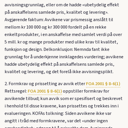
avvisningsgrunnlag, eller om de hadde «ubetydelig effekt
på anskaffelsens samlede pris, kvalitet og levering».
Avgjørende faktum: Avvikene var prismessig anslått til
mellom kr 100 000 og kr 300 000 fordelt på en rekke
enkeltprodukter, i en anskaffelse med samlet verdi på over
5 mill. kr og mange produkter med ulike krav til kvalitet,
funksjon og design. Delkonklusjon: Nemnda fant ikke
grunnlag for å underkjenne innklagedes vurdering; avvikene
hadde ubetydelig effekt på anskaffelsens samlede pris,
kvalitet og levering, og det forelå ikke avvisningsplikt.
2. Formkrav og prissetting av avvik etter
FOA 2001 § 8-6(1)
Rettsregel:
FOA 2001 § 8-6(1)
oppstiller formkrav for
avvikende tilbud; kun avvik som er spesifisert og beskrevet
i henhold til disse kravene, kan prissettes og trekkes inn i
evalueringen. KOFAs tolkning: Siden avvikene ikke var
angitt i tråd med formkravene, var det «under ingen