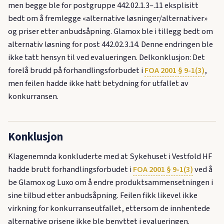
men begge ble for postgruppe 442.02.1.3–.11 eksplisitt
bedt om å fremlegge «alternative løsninger/alternativer»
og priser etter anbudsåpning. Glamox ble i tillegg bedt om
alternativ løsning for post 442.02.3.14. Denne endringen ble
ikke tatt hensyn til ved evalueringen. Delkonklusjon: Det
forelå brudd på forhandlingsforbudet i
FOA 2001 § 9-1(3)
,
men feilen hadde ikke hatt betydning for utfallet av
konkurransen.
Konklusjon
Klagenemnda konkluderte med at Sykehuset i Vestfold HF
hadde brutt forhandlingsforbudet i
FOA 2001 § 9-1(3)
ved å
be Glamox og Luxo om å endre produktsammensetningen i
sine tilbud etter anbudsåpning. Feilen fikk likevel ikke
virkning for konkurranseutfallet, ettersom de innhentede
alternative prisene ikke ble benyttet i evalueringen.