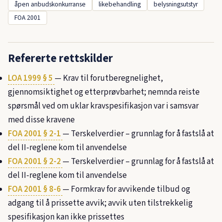
åpen anbudskonkurranse
likebehandling
belysningsutstyr
FOA 2001
Refererte rettskilder
LOA 1999 § 5
— Krav til forutberegnelighet,
gjennomsiktighet og etterprøvbarhet; nemnda reiste
spørsmål ved om uklar kravspesifikasjon var i samsvar
med disse kravene
FOA 2001 § 2-1
— Terskelverdier – grunnlag for å fastslå at
del II-reglene kom til anvendelse
FOA 2001 § 2-2
— Terskelverdier – grunnlag for å fastslå at
del II-reglene kom til anvendelse
FOA 2001 § 8-6
— Formkrav for avvikende tilbud og
adgang til å prissette avvik; avvik uten tilstrekkelig
spesifikasjon kan ikke prissettes