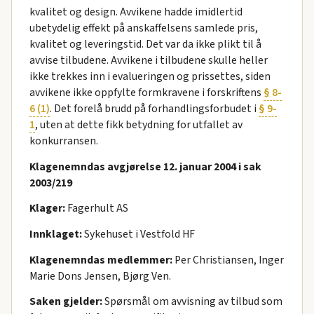
kvalitet og design. Avvikene hadde imidlertid
ubetydelig effekt på anskaffelsens samlede pris,
kvalitet og leveringstid. Det var da ikke plikt til å
avvise tilbudene. Avvikene i tilbudene skulle heller
ikke trekkes inn i evalueringen og prissettes, siden
avvikene ikke oppfylte formkravene i forskriftens
§ 8-
6 (1)
. Det forelå brudd på forhandlingsforbudet i
§ 9-
1
, uten at dette fikk betydning for utfallet av
konkurransen.
Klagenemndas avgjørelse 12. januar 2004 i sak
2003/219
Klager:
Fagerhult AS
Innklaget:
Sykehuset i Vestfold HF
Klagenemndas medlemmer:
Per Christiansen, Inger
Marie Dons Jensen, Bjørg Ven.
Saken gjelder:
Spørsmål om avvisning av tilbud som