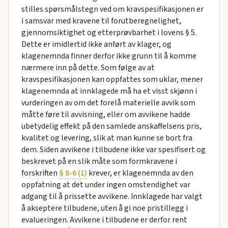
stilles spørsmålstegn ved om kravspesifikasjonen er
i samsvar med kravene til forutberegnelighet,
gjennomsiktighet og etterprøvbarhet i lovens § 5.
Dette er imidlertid ikke anført av klager, og
klagenemnda finner derfor ikke grunn til å komme
nærmere inn på dette. Som følge av at
kravspesifikasjonen kan oppfattes som uklar, mener
klagenemnda at innklagede må ha et visst skjønn i
vurderingen av om det forelå materielle avvik som
måtte føre til avvisning, eller om avvikene hadde
ubetydelig effekt på den samlede anskaffelsens pris,
kvalitet og levering, slik at man kunne se bort fra
dem. Siden avvikene i tilbudene ikke var spesifisert og
beskrevet på en slik måte som formkravene i
forskriften
§ 8-6 (1)
krever, er klagenemnda av den
oppfatning at det under ingen omstendighet var
adgang til å prissette avvikene. Innklagede har valgt
å akseptere tilbudene, uten å gi noe pristillegg i
evalueringen. Avvikene i tilbudene er derfor rent