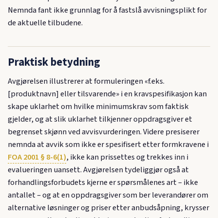
Nemnda fant ikke grunnlag for å fastslå avvisningsplikt for
de aktuelle tilbudene.
Praktisk betydning
Avgjørelsen illustrerer at formuleringen «f.eks.
[produktnavn] eller tilsvarende» i en kravspesifikasjon kan
skape uklarhet om hvilke minimumskrav som faktisk
gjelder, og at slik uklarhet tilkjenner oppdragsgiver et
begrenset skjønn ved avvisvurderingen. Videre presiserer
nemnda at avvik som ikke er spesifisert etter formkravene i
FOA 2001 § 8-6(1)
, ikke kan prissettes og trekkes inn i
evalueringen uansett. Avgjørelsen tydeliggjør også at
forhandlingsforbudets kjerne er spørsmålenes art – ikke
antallet – og at en oppdragsgiver som ber leverandører om
alternative løsninger og priser etter anbudsåpning, krysser