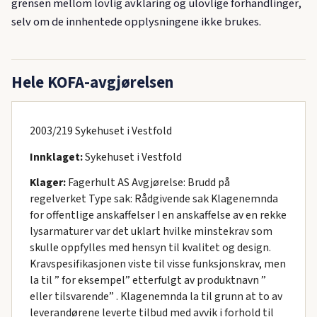
grensen mellom lovlig avklaring og ulovlige forhandlinger,
selv om de innhentede opplysningene ikke brukes.
Hele KOFA-avgjørelsen
2003/219 Sykehuset i Vestfold
Innklaget:
Sykehuset i Vestfold
Klager:
Fagerhult AS Avgjørelse: Brudd på
regelverket Type sak: Rådgivende sak Klagenemnda
for offentlige anskaffelser I en anskaffelse av en rekke
lysarmaturer var det uklart hvilke minstekrav som
skulle oppfylles med hensyn til kvalitet og design.
Kravspesifikasjonen viste til visse funksjonskrav, men
la til ” for eksempel” etterfulgt av produktnavn ”
eller tilsvarende” . Klagenemnda la til grunn at to av
leverandørene leverte tilbud med avvik i forhold til