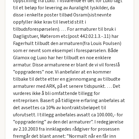
oppstilling fra Luxo. Tilsvarende er det for Luxo lagt
til et beløp for levering av Auralight lyskilder, da
disse i enkelte poster tilbød Osram(sistnevnte
oppfyller ikke krav til levetid stilt i
tilbudsforespørselen). … For armaturer til bruk i
Dagligstuer, Møterom etc(post 442.02.1.3.-.11) har
Fagerhult tilbudt den armaturen(fra Louis Poulsen)
som er nevnt som eksempel i forespørselen. Både
Glamox og Luxo har her tilbudt en noe enklere
armatur. Disse armaturene er blant de vi vil foreslå
”oppgraderes” noe. Vi anbefaler at en kommer
tilbake til dette etter en gjennomgang av tilbudte
armaturer med ARK, på et senere tidspunkt. … Det
vurderes ikke å bli omfattende tillegg for
entreprisen. Basert på tidligere erfaring anbefales at
det avsettes ca 10% av kontraktsbeløpet til
uforutsett. I tillegg anbefales avsatt ca 100.000,- for
”oppgradering” av den del armaturer”. I redegjørelse
av 2.10.2003 fra innklagedes rådgiver for prosessen
fremgår det blant annet: ”Normalt når en får inn