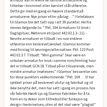
armatur kan vi levere de samme armaturene og
tilbehør i krommet eller børstet stål utførelse.
Dette gir med en gang en høyere standard på
armaturene. Nye priser etter påslag:…” I telefaksen
til Glamox ble det tatt opp i alt 39 punkter. Herfra
nevnes følgende to: ” Pkt. 104 Armaturer til bruk i
Dagligstuer, Møterom etc(post 442.02.1.3-.11). -
Nevnte armaturer er tilbudt i en noe enklere
utførelse enn beskrevet/ønsket. Glamox kommer
med forslag til løsninger/alternativer. Pkt. 123 Post
442.02.3.7. Tilbudt: ”Mini gamma”. Skal være en
sirkulær armatur for bruk i samme rom/himling hvor
det er tilbudt GCN 18. Tilbud på en tilsvarende, men
mindre armatur imøtesees.” I Glamox’ besvarelse sies
for disse punkters vedkommende: ”Pkt. 104 … Vi har
sjekket priser på beskrevet utstyr og fabrikat og vil
ikke benytte det, men har satt i gang en prosess hos
vår fabrikk Høvik Lys og Glamox Fabrikker for å ta
frem en ny dekor som tilfredsstiller funksjon og
design i beskrivelsen, uten at det skal være ”plagiat”