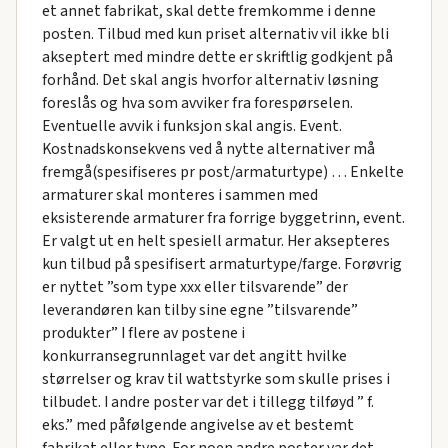
et annet fabrikat, skal dette fremkomme i denne
posten. Tilbud med kun priset alternativ vil ikke bli
akseptert med mindre dette er skriftlig godkjent på
forhånd. Det skal angis hvorfor alternativ løsning
foreslås og hva som avviker fra forespørselen.
Eventuelle avvik i funksjon skal angis. Event.
Kostnadskonsekvens ved å nytte alternativer må
fremgå(spesifiseres pr post/armaturtype) … Enkelte
armaturer skal monteres i sammen med
eksisterende armaturer fra forrige byggetrinn, event.
Er valgt ut en helt spesiell armatur. Her aksepteres
kun tilbud på spesifisert armaturtype/farge. Forøvrig
er nyttet ”som type xxx eller tilsvarende” der
leverandøren kan tilby sine egne ”tilsvarende”
produkter” I flere av postene i
konkurransegrunnlaget var det angitt hvilke
størrelser og krav til wattstyrke som skulle prises i
tilbudet. I andre poster var det i tillegg tilføyd ” f.
eks.” med påfølgende angivelse av et bestemt