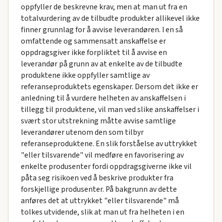
oppfyller de beskrevne krav, men at man ut fra en
totalvurdering av de tilbudte produkter allikevel ikke
finner grunnlag for å avvise leverandøren. I en så
omfattende og sammensatt anskaffelse er
oppdragsgiver ikke forpliktet til å avvise en
leverandør på grunn av at enkelte av de tilbudte
produktene ikke oppfyller samtlige av
referanseproduktets egenskaper. Dersom det ikke er
anledning til å vurdere helheten av anskaffelsen i
tillegg til produktene, vil man ved slike anskaffelser i
svært stor utstrekning måtte avvise samtlige
leverandører utenom den som tilbyr
referanseproduktene. En slik forståelse av uttrykket
"eller tilsvarende" vil medføre en favorisering av
enkelte produsenter fordi oppdragsgiverne ikke vil
påta seg risikoen ved å beskrive produkter fra
forskjellige produsenter. På bakgrunn av dette
anføres det at uttrykket "eller tilsvarende" må
tolkes utvidende, slik at man ut fra helheten i en