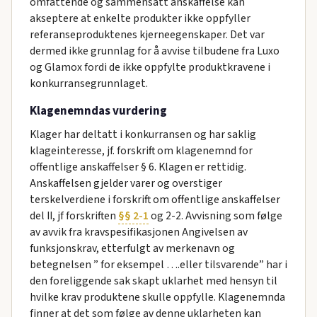
omfattende og sammensatt anskaffelse kan
akseptere at enkelte produkter ikke oppfyller
referanseproduktenes kjerneegenskaper. Det var
dermed ikke grunnlag for å avvise tilbudene fra Luxo
og Glamox fordi de ikke oppfylte produktkravene i
konkurransegrunnlaget.
Klagenemndas vurdering
Klager har deltatt i konkurransen og har saklig
klageinteresse, jf. forskrift om klagenemnd for
offentlige anskaffelser § 6. Klagen er rettidig.
Anskaffelsen gjelder varer og overstiger
terskelverdiene i forskrift om offentlige anskaffelser
del II, jf forskriften
§§ 2-1
og 2-2. Avvisning som følge
av avvik fra kravspesifikasjonen Angivelsen av
funksjonskrav, etterfulgt av merkenavn og
betegnelsen ” for eksempel ….eller tilsvarende” har i
den foreliggende sak skapt uklarhet med hensyn til
hvilke krav produktene skulle oppfylle. Klagenemnda
finner at det som følge av denne uklarheten kan