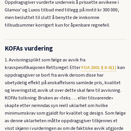
Oppdragsgiver vurderte underveis å prissette avvikene i
Glamox' og Luxos tilbud med tillegg på inntil kr 300 000,
men besluttet til slutt å benytte de innkomne
tilbudsummer korrigert kun for åpenbare regnefeil.
KOFAs vurdering
1. Avvisningsplikt som følge av avvik fra
kravspesifikasjonen Rettsregel: Etter
FOA 2001 § 8-6(1)
kan
oppdragsgiver se bort fra avvik dersom disse har
ubetydelig effekt på anskaffelsens samlede pris, kvalitet
og leveringstid; avvik ut over dette skal føre til avvisning.
KOFAs tolkning: Bruken av «f.eks. … eller tilsvarende»
skapte etter nemndas syn reell uklarhet om hvilke
minimumskrav som gjaldt for kvalitet og design. Som følge
av denne uklarheten måtte oppdragsgiver tilkjennes et
visst skjønn i vurderingen av om de faktiske avvik utgjorde