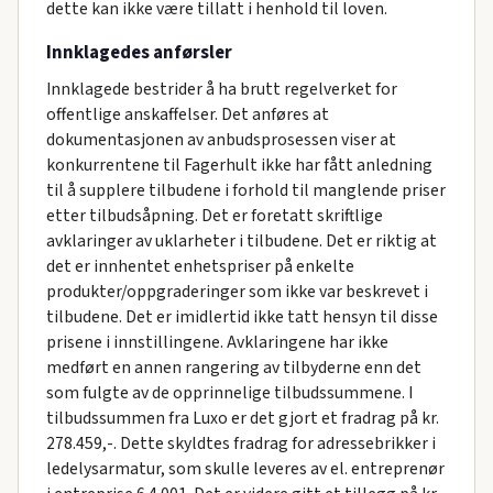
dette kan ikke være tillatt i henhold til loven.
Innklagedes anførsler
Innklagede bestrider å ha brutt regelverket for
offentlige anskaffelser. Det anføres at
dokumentasjonen av anbudsprosessen viser at
konkurrentene til Fagerhult ikke har fått anledning
til å supplere tilbudene i forhold til manglende priser
etter tilbudsåpning. Det er foretatt skriftlige
avklaringer av uklarheter i tilbudene. Det er riktig at
det er innhentet enhetspriser på enkelte
produkter/oppgraderinger som ikke var beskrevet i
tilbudene. Det er imidlertid ikke tatt hensyn til disse
prisene i innstillingene. Avklaringene har ikke
medført en annen rangering av tilbyderne enn det
som fulgte av de opprinnelige tilbudssummene. I
tilbudssummen fra Luxo er det gjort et fradrag på kr.
278.459,-. Dette skyldtes fradrag for adressebrikker i
ledelysarmatur, som skulle leveres av el. entreprenør