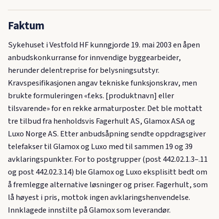
Faktum
Sykehuset i Vestfold HF kunngjorde 19. mai 2003 en åpen
anbudskonkurranse for innvendige byggearbeider,
herunder delentreprise for belysningsutstyr.
Kravspesifikasjonen angav tekniske funksjonskrav, men
brukte formuleringen «f.eks. [produktnavn] eller
tilsvarende» for en rekke armaturposter. Det ble mottatt
tre tilbud fra henholdsvis Fagerhult AS, Glamox ASA og
Luxo Norge AS. Etter anbudsåpning sendte oppdragsgiver
telefakser til Glamox og Luxo med til sammen 19 og 39
avklaringspunkter. For to postgrupper (post 442.02.1.3–.11
og post 442.02.3.14) ble Glamox og Luxo eksplisitt bedt om
å fremlegge alternative løsninger og priser. Fagerhult, som
lå høyest i pris, mottok ingen avklaringshenvendelse.
Innklagede innstilte på Glamox som leverandør.