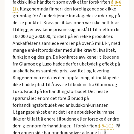
faktisk ikke håndtert som avvik etter forskriften
§ 8-6
(1)
. Klagenemnda finner i den foreliggende sak ikke
grunnlag for å underkjenne innklagedes vurdering på
dette punktet. Kravspesifikasjonen var ikke helt klar.
I tillegg er avvikene prismessig anslått til mellom kr.
100.000 og 300.000, fordelt på en rekke produkter.
Anskaffelsens samlede verdi er på over 5 mill. kr, med
mange enkeltprodukter med ulike krav til kvalitet,
funksjon og design. De konkrete avvikene i tilbudene
fra Glamox og Luxo hadde derfor ubetydelig effekt på
anskaffelsens samlede pris, kvalitet og levering.
Klagenemnda er da av den oppfatning at innklagede
ikke hadde plikt til å avvise tilbudene fra Glamox og
Luxo. Brudd på forhandlingsforbudet Det neste
spørsmålet er om det forelå brudd på
forhandlingsforbudet ved anbudskonkurranser.
Utgangspunktet er at det i en anbudskonkurranse
ikke er tillatt å endre tilbudene eller forsøke å endre
dem gjennom forhandlinger, jf forskriften
§ 9-1(1)
. På
den annen side har oppdragsgiver adgang til å