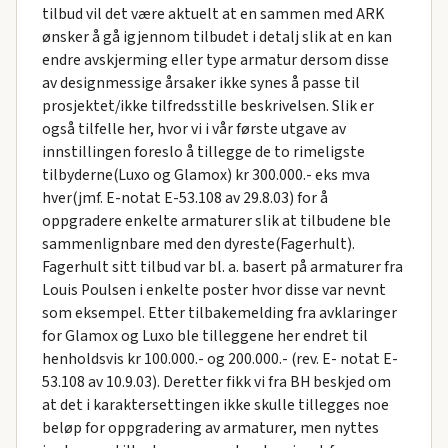
tilbud vil det være aktuelt at en sammen med ARK
ønsker å gå igjennom tilbudet i detalj slik at en kan
endre avskjerming eller type armatur dersom disse
av designmessige årsaker ikke synes å passe til
prosjektet/ikke tilfredsstille beskrivelsen. Slik er
også tilfelle her, hvor vi i vår første utgave av
innstillingen foreslo å tillegge de to rimeligste
tilbyderne(Luxo og Glamox) kr 300.000.- eks mva
hver(jmf. E-notat E-53.108 av 29.8.03) for å
oppgradere enkelte armaturer slik at tilbudene ble
sammenlignbare med den dyreste(Fagerhult).
Fagerhult sitt tilbud var bl. a. basert på armaturer fra
Louis Poulsen i enkelte poster hvor disse var nevnt
som eksempel. Etter tilbakemelding fra avklaringer
for Glamox og Luxo ble tilleggene her endret til
henholdsvis kr 100.000.- og 200.000.- (rev. E- notat E-
53.108 av 10.9.03). Deretter fikk vi fra BH beskjed om
at det i karaktersettingen ikke skulle tillegges noe
beløp for oppgradering av armaturer, men nyttes