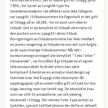
i entreprise 6.4.001. Det er videre gitt et tillegg på kr.
7.850,- for lysrør av Longlife type fra
hovedleverandøren i de effekter som ikke tidligere
var oppgitt. I tilbudssummen fra Fagerhult er det gitt
et tillegg på kr. 18.189,- for en post som ikke er
tilbudt. Det er da benyttet et tilbudt alternativ til
den posten som er oppgitt i deres tilbud.
Korrigeringen av tilbudssummene har ikke medført
en annen rangering av tilbyderne enn det som fulgte
av de opprinnelige tilbudssummer. Når det i
konkurransegrunnlaget ble benyttet ” f. eks.” eller ”
tilsvarende” , var formålet å gi tilbyderne et egnet
referanseprodukt fordi det ellers kan være
komplisert å beskrive en armatur med design og
tekniske krav. Ved å oppgi slike eksempler får
oppdragsgiver på en enkel måte gitt uttrykk for hva
slags løsning man har tenkt seg. De absolutte krav
som var stilt til produktene, var uttrykkelig
beskrevet i tillegg. Der nevnes f. eks. type/antall av
lyskilder, spesiell tetthetsklasse der dette er aktuelt