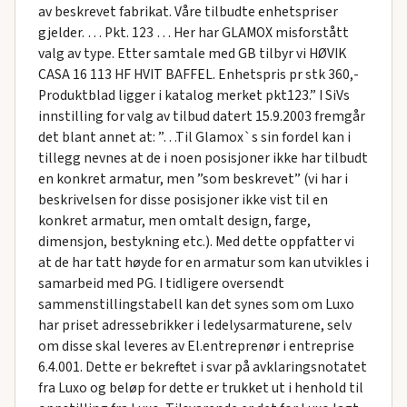
av beskrevet fabrikat. Våre tilbudte enhetspriser
gjelder. … Pkt. 123 … Her har GLAMOX misforstått
valg av type. Etter samtale med GB tilbyr vi HØVIK
CASA 16 113 HF HVIT BAFFEL. Enhetspris pr stk 360,-
Produktblad ligger i katalog merket pkt123.” I SiVs
innstilling for valg av tilbud datert 15.9.2003 fremgår
det blant annet at: ”…Til Glamox`s sin fordel kan i
tillegg nevnes at de i noen posisjoner ikke har tilbudt
en konkret armatur, men ”som beskrevet” (vi har i
beskrivelsen for disse posisjoner ikke vist til en
konkret armatur, men omtalt design, farge,
dimensjon, bestykning etc.). Med dette oppfatter vi
at de har tatt høyde for en armatur som kan utvikles i
samarbeid med PG. I tidligere oversendt
sammenstillingstabell kan det synes som om Luxo
har priset adressebrikker i ledelysarmaturene, selv
om disse skal leveres av El.entreprenør i entreprise
6.4.001. Dette er bekreftet i svar på avklaringsnotatet
fra Luxo og beløp for dette er trukket ut i henhold til