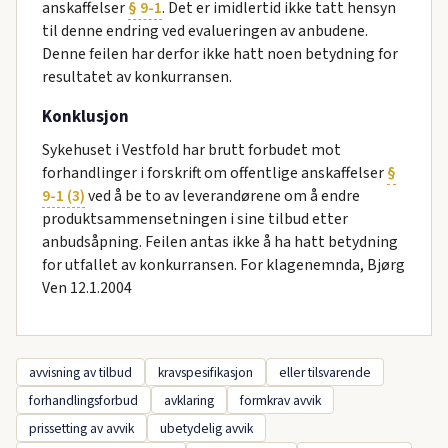
anskaffelser
§ 9-1
. Det er imidlertid ikke tatt hensyn
til denne endring ved evalueringen av anbudene.
Denne feilen har derfor ikke hatt noen betydning for
resultatet av konkurransen.
Konklusjon
Sykehuset i Vestfold har brutt forbudet mot
forhandlinger i forskrift om offentlige anskaffelser
§
9-1 (3)
ved å be to av leverandørene om å endre
produktsammensetningen i sine tilbud etter
anbudsåpning. Feilen antas ikke å ha hatt betydning
for utfallet av konkurransen. For klagenemnda, Bjørg
Ven 12.1.2004
avvisning av tilbud
kravspesifikasjon
eller tilsvarende
forhandlingsforbud
avklaring
formkrav avvik
prissetting av avvik
ubetydelig avvik