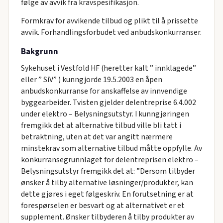
følge av avvik fra kravspesifikasjon.
Formkrav for avvikende tilbud og plikt til å prissette
avvik. Forhandlingsforbudet ved anbudskonkurranser.
Bakgrunn
Sykehuset i Vestfold HF (heretter kalt ” innklagede”
eller ” SiV” ) kunngjorde 19.5.2003 en åpen
anbudskonkurranse for anskaffelse av innvendige
byggearbeider. Tvisten gjelder delentreprise 6.4.002
under elektro – Belysningsutstyr. I kunngjøringen
fremgikk det at alternative tilbud ville bli tatt i
betraktning, uten at det var angitt nærmere
minstekrav som alternative tilbud måtte oppfylle. Av
konkurransegrunnlaget for delentreprisen elektro –
Belysningsutstyr fremgikk det at: ”Dersom tilbyder
ønsker å tilby alternative løsninger/produkter, kan
dette gjøres i eget følgeskriv. En forutsetning er at
forespørselen er besvart og at alternativet er et
supplement. Ønsker tilbyderen å tilby produkter av