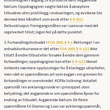
omstendighet» adgang til å prissette dem. Avgjørende
faktum: Oppdragsgiver valgte faktisk å akseptere
tilbudene uten pristillegg i evalueringen, og avvikene ble
dermed ikke håndtert som avvik etter
§ 8-6(1)
.
Delkonklusjon: Fremgangsmåten var i samsvar med det
regelverket tillot; ingen feil på dette punktet.
3. Forhandlingsforbudet i
FOA 2001 § 9-1
Rettsregel: I en
anbudskonkurranse er det etter
FOA 2001 § 9-1(1)
ikke
tillatt å endre tilbud eller forsøke å endre dem gjennom
forhandlinger; oppdragsgiver kan etter
§ 9-1(2)
likevel
innhente nærmere opplysninger for å klarlegge uklarheter,
men «det er spørsmålenes art som avgjør» om grensen for
forhandlinger er overskredet. KOFAs tolkning: Antallet
spørsmål i en avklaringsrunde er i prinsippet uten
betydning; det avgjørende er om spørsmålene åpner for
endring av tilbudet. Avgjørende faktum: De fleste
spørsmålene til Glamox og Luxo var avklaringsspørsmål,