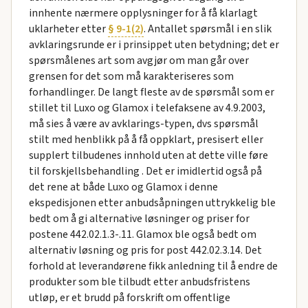
innhente nærmere opplysninger for å få klarlagt
uklarheter etter
§ 9-1(2)
. Antallet spørsmål i en slik
avklaringsrunde er i prinsippet uten betydning; det er
spørsmålenes art som avgjør om man går over
grensen for det som må karakteriseres som
forhandlinger. De langt fleste av de spørsmål som er
stillet til Luxo og Glamox i telefaksene av 4.9.2003,
må sies å være av avklarings-typen, dvs spørsmål
stilt med henblikk på å få oppklart, presisert eller
supplert tilbudenes innhold uten at dette ville føre
til forskjellsbehandling . Det er imidlertid også på
det rene at både Luxo og Glamox i denne
ekspedisjonen etter anbudsåpningen uttrykkelig ble
bedt om å gi alternative løsninger og priser for
postene 442.02.1.3-.11. Glamox ble også bedt om
alternativ løsning og pris for post 442.02.3.14. Det
forhold at leverandørene fikk anledning til å endre de
produkter som ble tilbudt etter anbudsfristens
utløp, er et brudd på forskrift om offentlige