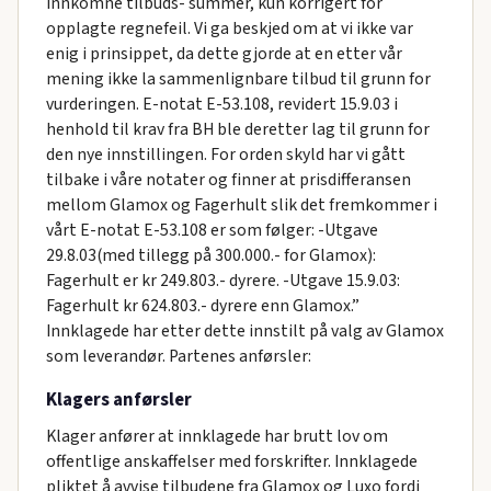
innkomne tilbuds- summer, kun korrigert for
opplagte regnefeil. Vi ga beskjed om at vi ikke var
enig i prinsippet, da dette gjorde at en etter vår
mening ikke la sammenlignbare tilbud til grunn for
vurderingen. E-notat E-53.108, revidert 15.9.03 i
henhold til krav fra BH ble deretter lag til grunn for
den nye innstillingen. For orden skyld har vi gått
tilbake i våre notater og finner at prisdifferansen
mellom Glamox og Fagerhult slik det fremkommer i
vårt E-notat E-53.108 er som følger: -Utgave
29.8.03(med tillegg på 300.000.- for Glamox):
Fagerhult er kr 249.803.- dyrere. -Utgave 15.9.03:
Fagerhult kr 624.803.- dyrere enn Glamox.”
Innklagede har etter dette innstilt på valg av Glamox
som leverandør. Partenes anførsler:
Klagers anførsler
Klager anfører at innklagede har brutt lov om
offentlige anskaffelser med forskrifter. Innklagede
pliktet å avvise tilbudene fra Glamox og Luxo fordi