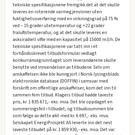
tekniske spesifikasjonene fremgikk det at det skulle
leveres en roterende varmegjenvinner uten
fuktighetsoverføring med en virkningsgrad på 75 %
ved – 15 grader utetemperatur og +22 grader
fraluftstemperatur, og at det skulle leveres en
asksiradiell vifte med en kapasitet på 15000 m3/h. De
tekniske spesifikasjonene var tatt inn i et
forhåndsskrevet tilbudsformular vedlagt
konkurransegrunnlaget som leverandørene skulle
benytte ved innsendelsen av tilbudene. Selv om
anskaffelsen ikke ble kunngjort i Norsk lysingsblads
elektroniske database (DOFFIN) i samsvar med
forskrift om offentlige anskaffelser, kom det inn til
sammen fem tilbud. Klagers tilbud hadde laveste
pris, kr. 1 835 671,- eks. mva. Det ble oppdaget en
summeringsfeil i tilbudet, og tilbudssummen ble
som følge av dette økt med kr. 6 697,- eks. mva.
Selskapet EnergiProsjekt AS leverte inn det nest
laveste tilbudet på kr. 1 859 930,- eks. mva. Det var