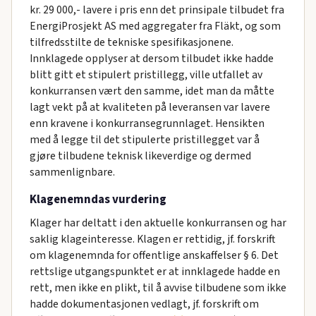
kr. 29 000,- lavere i pris enn det prinsipale tilbudet fra
EnergiProsjekt AS med aggregater fra Fläkt, og som
tilfredsstilte de tekniske spesifikasjonene.
Innklagede opplyser at dersom tilbudet ikke hadde
blitt gitt et stipulert pristillegg, ville utfallet av
konkurransen vært den samme, idet man da måtte
lagt vekt på at kvaliteten på leveransen var lavere
enn kravene i konkurransegrunnlaget. Hensikten
med å legge til det stipulerte pristillegget var å
gjøre tilbudene teknisk likeverdige og dermed
sammenlignbare.
Klagenemndas vurdering
Klager har deltatt i den aktuelle konkurransen og har
saklig klageinteresse. Klagen er rettidig, jf. forskrift
om klagenemnda for offentlige anskaffelser § 6. Det
rettslige utgangspunktet er at innklagede hadde en
rett, men ikke en plikt, til å avvise tilbudene som ikke
hadde dokumentasjonen vedlagt, jf. forskrift om