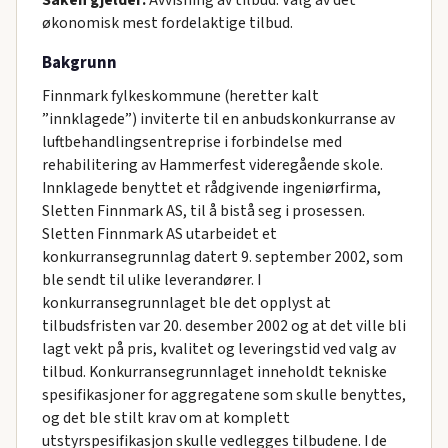
Saken gjelder:
Avvisning av tilbud. Valg av det
økonomisk mest fordelaktige tilbud.
Bakgrunn
Finnmark fylkeskommune (heretter kalt
”innklagede”) inviterte til en anbudskonkurranse av
luftbehandlingsentreprise i forbindelse med
rehabilitering av Hammerfest videregående skole.
Innklagede benyttet et rådgivende ingeniørfirma,
Sletten Finnmark AS, til å bistå seg i prosessen.
Sletten Finnmark AS utarbeidet et
konkurransegrunnlag datert 9. september 2002, som
ble sendt til ulike leverandører. I
konkurransegrunnlaget ble det opplyst at
tilbudsfristen var 20. desember 2002 og at det ville bli
lagt vekt på pris, kvalitet og leveringstid ved valg av
tilbud. Konkurransegrunnlaget inneholdt tekniske
spesifikasjoner for aggregatene som skulle benyttes,
og det ble stilt krav om at komplett
utstyrspesifikasjon skulle vedlegges tilbudene. I de