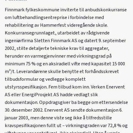
Finnmark fylkeskommune inviterte til anbudskonkurranse
om luftbehandlingsentreprise i forbindelse med
rehabilitering av Hammerfest videregående skole.
Konkurransegrunnlaget, utarbeidet av rådgivende
ingeniørfirma Sletten Finnmark AS og datert 9. september
2002, stilte detaljerte tekniske krav til aggregater,
herunder en varmegjenvinner med virkningsgrad på
minimum 75 % og en aksiradiell vifte med kapasitet 15 000
m³/t. Leverandørene skulle benytte et forhåndsskrevet
tilbudsformular og vedlegge komplett
utstyrsspesifikasjon. Fem tilbud kom inn. Verken Enervent
AS eller EnergiProsjekt AS hadde vedlagt slik
dokumentasjon. Oppdragsgiver ba begge om ettersendelse
30. desember 2002. Enervent AS sendte dokumentasjon 6.
januar 2003, men denne viste seg ikke å tilfredsstille
kravspesifikasjonen fullt ut – virkningsgraden var 72,8 % og