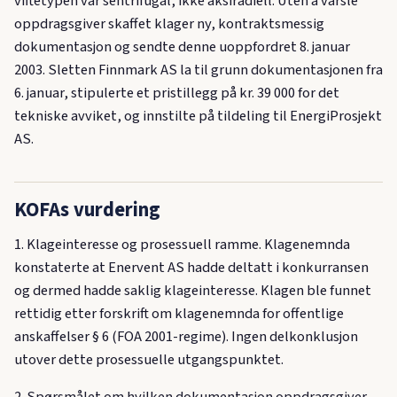
viftetypen var sentrifugal, ikke aksiradiell. Uten å varsle
oppdragsgiver skaffet klager ny, kontraktsmessig
dokumentasjon og sendte denne uoppfordret 8. januar
2003. Sletten Finnmark AS la til grunn dokumentasjonen fra
6. januar, stipulerte et pristillegg på kr. 39 000 for det
tekniske avviket, og innstilte på tildeling til EnergiProsjekt
AS.
KOFAs vurdering
1. Klageinteresse og prosessuell ramme. Klagenemnda
konstaterte at Enervent AS hadde deltatt i konkurransen
og dermed hadde saklig klageinteresse. Klagen ble funnet
rettidig etter forskrift om klagenemnda for offentlige
anskaffelser § 6 (FOA 2001-regime). Ingen delkonklusjon
utover dette prosessuelle utgangspunktet.