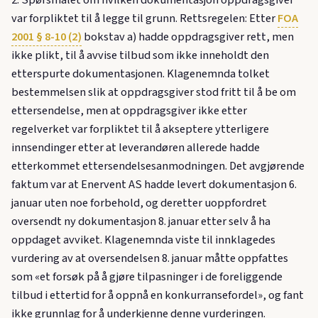
2. Spørsmålet om hvilken dokumentasjon oppdragsgiver
var forpliktet til å legge til grunn. Rettsregelen: Etter
FOA
2001 § 8-10 (2)
bokstav a) hadde oppdragsgiver rett, men
ikke plikt, til å avvise tilbud som ikke inneholdt den
etterspurte dokumentasjonen. Klagenemnda tolket
bestemmelsen slik at oppdragsgiver stod fritt til å be om
ettersendelse, men at oppdragsgiver ikke etter
regelverket var forpliktet til å akseptere ytterligere
innsendinger etter at leverandøren allerede hadde
etterkommet ettersendelsesanmodningen. Det avgjørende
faktum var at Enervent AS hadde levert dokumentasjon 6.
januar uten noe forbehold, og deretter uoppfordret
oversendt ny dokumentasjon 8. januar etter selv å ha
oppdaget avviket. Klagenemnda viste til innklagedes
vurdering av at oversendelsen 8. januar måtte oppfattes
som «et forsøk på å gjøre tilpasninger i de foreliggende
tilbud i ettertid for å oppnå en konkurransefordel», og fant
ikke grunnlag for å underkjenne denne vurderingen.