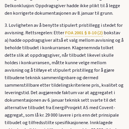
Delkonklusjon: Oppdragsgiver hadde ikke plikt til å legge
den korrigerte dokumentasjonen av 8. januar til grunn.
3. Lovligheten av å benytte stipulert pristillegg i stedet for
avvisning. Rettsregelen: Etter
FOA 2001 § 8-10 (2)
bokstav
a) hadde oppdragsgiver altså et valg mellom avvisning og å
beholde tilbudet i konkurransen. Klagenemnda tolket
dette slik at oppdragsgiver, når tilbudet likevel skulle
holdes i konkurransen, måtte kunne velge mellom
avvisning og å tilføye et stipulert pristillegg for å gjøre
tilbudene teknisk sammenlignbare og dermed
sammenstillbare etter tildelingskriteriene pris, kvalitet og
leveringstid. Det avgjørende faktum var at aggregatet i
dokumentasjonen av 6. januar teknisk sett svarte til det
alternative tilbudet fra EnergiProsjekt AS med Covent-
aggregat, som lå kr. 29 000 lavere i pris enn det prinsipale
tilbudet og tilfredsstilte spesifikasjonene. Innklagede