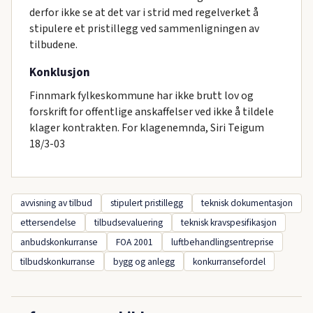
derfor ikke se at det var i strid med regelverket å
stipulere et pristillegg ved sammenligningen av
tilbudene.
Konklusjon
Finnmark fylkeskommune har ikke brutt lov og
forskrift for offentlige anskaffelser ved ikke å tildele
klager kontrakten. For klagenemnda, Siri Teigum
18/3-03
avvisning av tilbud
stipulert pristillegg
teknisk dokumentasjon
ettersendelse
tilbudsevaluering
teknisk kravspesifikasjon
anbudskonkurranse
FOA 2001
luftbehandlingsentreprise
tilbudskonkurranse
bygg og anlegg
konkurransefordel