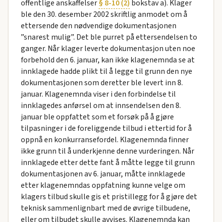
offentlige anskaffelser
§ 8-10 (2)
bokstav a). Klager
ble den 30. desember 2002 skriftlig anmodet om å
ettersende den nødvendige dokumentasjonen
”snarest mulig”. Det ble purret på ettersendelsen to
ganger. Når klager leverte dokumentasjon uten noe
forbehold den 6. januar, kan ikke klagenemnda se at
innklagede hadde plikt til å legge til grunn den nye
dokumentasjonen som deretter ble levert inn 8.
januar. Klagenemnda viser i den forbindelse til
innklagedes anførsel om at innsendelsen den 8.
januar ble oppfattet som et forsøk på å gjøre
tilpasninger i de foreliggende tilbud i ettertid for å
oppnå en konkurransefordel. Klagenemnda finner
ikke grunn til å underkjenne denne vurderingen. Når
innklagede etter dette fant å måtte legge til grunn
dokumentasjonen av 6. januar, måtte innklagede
etter klagenemndas oppfatning kunne velge om
klagers tilbud skulle gis et pristillegg for å gjøre det
teknisk sammenlignbart med de øvrige tilbudene,
eller om tilbudet skulle avvises. Klagenemnda kan