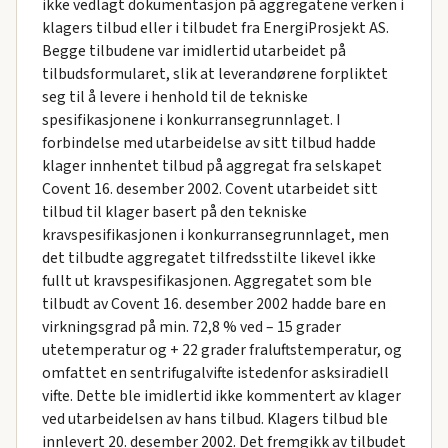
ikke vedlagt dokumentasjon på aggregatene verken i
klagers tilbud eller i tilbudet fra EnergiProsjekt AS.
Begge tilbudene var imidlertid utarbeidet på
tilbudsformularet, slik at leverandørene forpliktet
seg til å levere i henhold til de tekniske
spesifikasjonene i konkurransegrunnlaget. I
forbindelse med utarbeidelse av sitt tilbud hadde
klager innhentet tilbud på aggregat fra selskapet
Covent 16. desember 2002. Covent utarbeidet sitt
tilbud til klager basert på den tekniske
kravspesifikasjonen i konkurransegrunnlaget, men
det tilbudte aggregatet tilfredsstilte likevel ikke
fullt ut kravspesifikasjonen. Aggregatet som ble
tilbudt av Covent 16. desember 2002 hadde bare en
virkningsgrad på min. 72,8 % ved – 15 grader
utetemperatur og + 22 grader fraluftstemperatur, og
omfattet en sentrifugalvifte istedenfor asksiradiell
vifte. Dette ble imidlertid ikke kommentert av klager
ved utarbeidelsen av hans tilbud. Klagers tilbud ble
innlevert 20. desember 2002. Det fremgikk av tilbudet