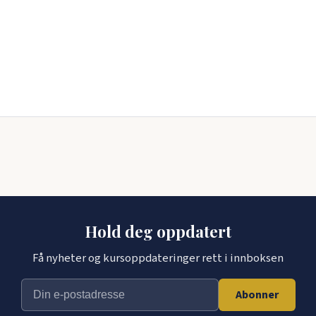
Hold deg oppdatert
Få nyheter og kursoppdateringer rett i innboksen
Abonner