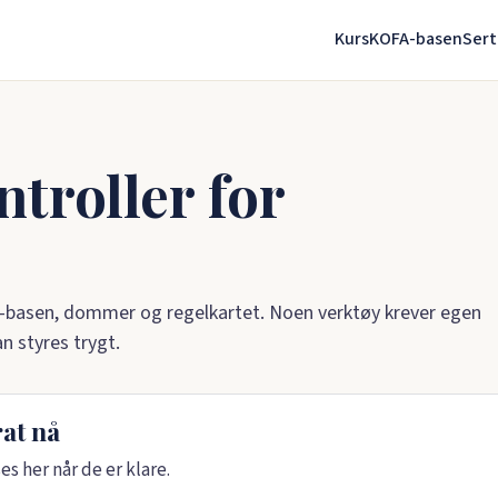
Kurs
KOFA-basen
Sert
troller for
-basen, dommer og regelkartet. Noen verktøy krever egen
n styres trygt.
at nå
s her når de er klare.