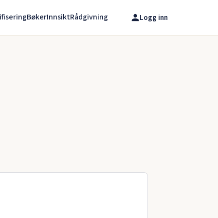
ifisering
Bøker
Innsikt
Rådgivning
Logg inn