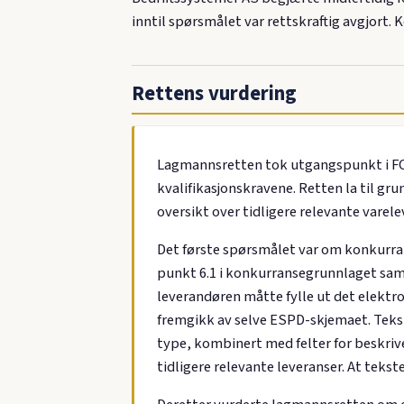
inntil spørsmålet var rettskraftig avgjo
Rettens vurdering
Lagmannsretten tok utgangspunkt i FOA
kvalifikasjonskravene. Retten la til g
oversikt over tidligere relevante varelev
Det første spørsmålet var om konkurran
punkt 6.1 i konkurransegrunnlaget sa
leverandøren måtte fylle ut det elektro
fremgikk av selve ESPD-skjemaet. Tekst
type, kombinert med felter for beskriv
tidligere relevante leveranser. At teks