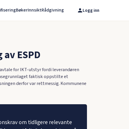
ifisering
Bøker
Innsikt
Rådgivning
Logg inn
g av ESPD
tale for IKT-utstyr fordi leverandøren
segrunnlaget faktisk oppstilte et
visningen derfor var rettmessig. Kommunene
onskrav om tidligere relevante