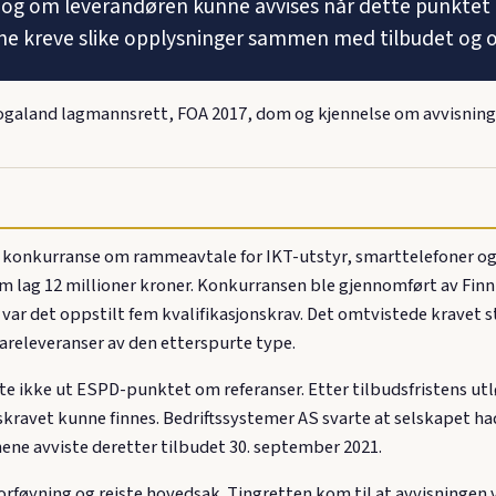
og om leverandøren kunne avvises når dette punktet ik
 kreve slike opplysninger sammen med tilbudet og om d
galand lagmannsrett, FOA 2017, dom og kjennelse om avvisning a
 konkurranse om rammeavtale for IKT-utstyr, smarttelefoner og 
om lag 12 millioner kroner. Konkurransen ble gjennomført av Fi
r det oppstilt fem kvalifikasjonskrav. Det omtvistede kravet st
 vareleveranser av den etterspurte type.
lte ikke ut ESPD-punktet om referanser. Etter tilbudsfristens ut
skravet kunne finnes. Bedriftssystemer AS svarte at selskapet ha
ne avviste deretter tilbudet 30. september 2021.
rføyning og reiste hovedsak. Tingretten kom til at avvisningen 