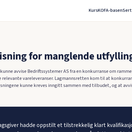
Kurs
KOFA-basen
Sert
isning for manglende utfyllin
kunne avvise Bedriftssystemer AS fra en konkurranse om rammeav
e relevante vareleveranser. Lagmannsretten kom til at konkurran
lysningene kunne kreves inngitt sammen med tilbudet, og at av
iver hadde oppstilt et tilstrekkelig klart kvalifikasj