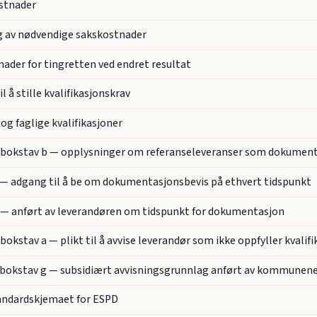
ostnader
ng av nødvendige sakskostnader
nader for tingretten ved endret resultat
l å stille kvalifikasjonskrav
og faglige kvalifikasjoner
edd bokstav b — opplysninger om referanseleveranser som dokumen
dd — adgang til å be om dokumentasjonsbevis på ethvert tidspunkt
dd — anført av leverandøren om tidspunkt for dokumentasjon
 bokstav a — plikt til å avvise leverandør som ikke oppfyller kvalif
edd bokstav g — subsidiært avvisningsgrunnlag anført av kommunen
andardskjemaet for ESPD