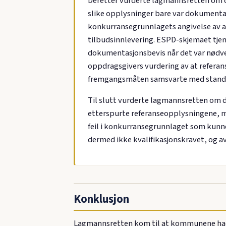
Deretter vurderte lagmannsretten om 
slike opplysninger bare var dokumentas
konkurransegrunnlagets angivelse av a
tilbudsinnlevering. ESPD-skjemaet tje
dokumentasjonsbevis når det var nødve
oppdragsgivers vurdering av at referans
fremgangsmåten samsvarte med standa
Til slutt vurderte lagmannsretten om de
etterspurte referanseopplysningene, men
feil i konkurransegrunnlaget som kunne 
dermed ikke kvalifikasjonskravet, og av
Konklusjon
Lagmannsretten kom til at kommunene hadde 