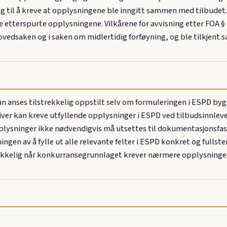
til å kreve at opplysningene ble inngitt sammen med tilbudet. 
e etterspurte opplysningene. Vilkårene for avvisning etter FOA § 
vedsaken og i saken om midlertidig forføyning, og ble tilkjent s
an anses tilstrekkelig oppstilt selv om formuleringen i ESPD b
iver kan kreve utfyllende opplysninger i ESPD ved tilbudsinnleve
pplysninger ikke nødvendigvis må utsettes til dokumentasjonsfase
n av å fylle ut alle relevante felter i ESPD konkret og fullsten
strekkelig når konkurransegrunnlaget krever nærmere opplysninger