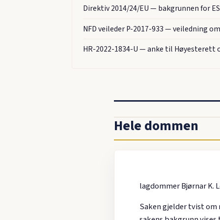
Direktiv 2014/24/EU — bakgrunnen for 
NFD veileder P-2017-933 — veiledning om 
HR-2022-1834-U — anke til Høyesterett o
Hele dommen
lagdommer Bjørnar K. L
Saken gjelder tvist om 
sakens bakgrunn vises t