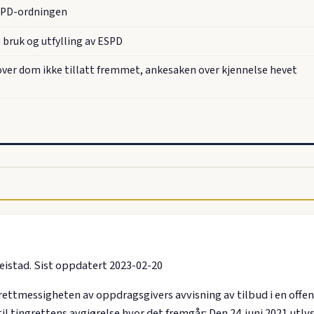
ESPD-ordningen
bruk og utfylling av ESPD
ver dom ikke tillatt fremmet, ankesaken over kjennelse hevet
eistad. Sist oppdatert 2023-02-20
rettmessigheten av oppdragsgivers avvisning av tilbud i en offen
il tingrettens avgjørelse hvor det fremgår: Den 24. juni 2021 utl