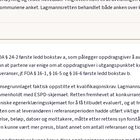
rt. Kommunene anket. Lagmannsretten behandlet både anken over
 § 24-2 første ledd bokstav a, som pålegger oppdragsgiver å av
runn at partene var enige om at oppdragsgiver i utgangspunktet k
eranser, jf. FOA § 16-1, § 16-5 og § 16-6 første ledd bokstav b.
segrunnlaget faktisk oppstilte et kvalifikasjonskrav. Lagmanns
mmenholdt med ESPD-skjemaet. Retten fremhevet at konkurranse
niske egenerklæringsskjemaet for å få tilbudet evaluert, og at h
en om at leverandøren i referanseperioden hadde utført viktige
else, beløp, datoer og mottakere, måtte etter rettens syn fors
ten kunne vært mer presis, blant annet om antall referanser og ti