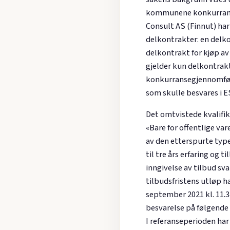
kommunene konkurransen
Consult AS (Finnut) h
delkontrakter: en delko
delkontrakt for kjøp av
gjelder kun delkontrak
konkurransegjennomføri
som skulle besvares i 
Det omtvistede kvalifik
«Bare for offentlige va
av den etterspurte type
til tre års erfaring og t
inngivelse av tilbud sv
tilbudsfristens utløp h
september 2021 kl. 11.3
besvarelse på følgende k
I referanseperioden har