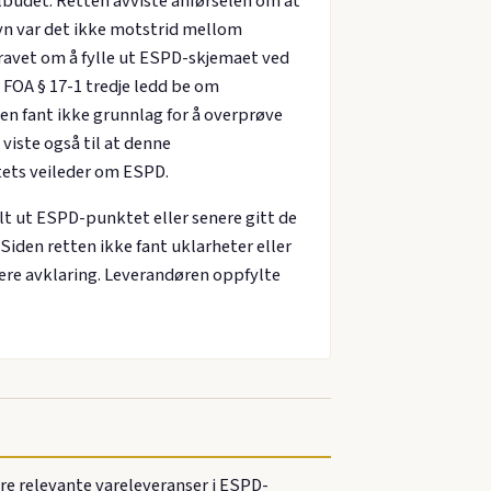
udet. Retten avviste anførselen om at
syn var det ikke motstrid mellom
ravet om å fylle ut ESPD-skjemaet ved
FOA § 17-1 tredje ledd be om
n fant ikke grunnlag for å overprøve
viste også til at denne
ets veileder om ESPD.
lt ut ESPD-punktet eller senere gitt de
iden retten ikke fant uklarheter eller
gere avklaring. Leverandøren oppfylte
re relevante vareleveranser i ESPD-