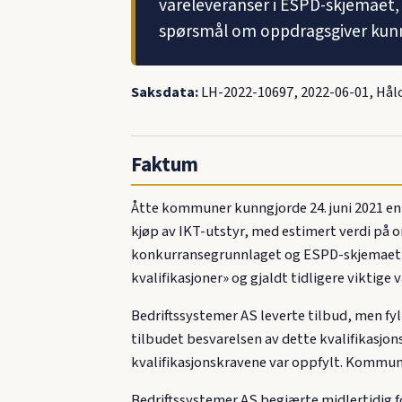
vareleveranser i ESPD-skjemaet, 
spørsmål om oppdragsgiver kunne
Saksdata:
LH-2022-10697, 2022-06-01, Hålo
Faktum
Åtte kommuner kunngjorde 24. juni 2021 en
kjøp av IKT-utstyr, med estimert verdi på 
konkurransegrunnlaget og ESPD-skjemaet va
kvalifikasjoner» og gjaldt tidligere viktige
Bedriftssystemer AS leverte tilbud, men fy
tilbudet besvarelsen av dette kvalifikasjon
kvalifikasjonskravene var oppfylt. Kommune
Bedriftssystemer AS begjærte midlertidig fo