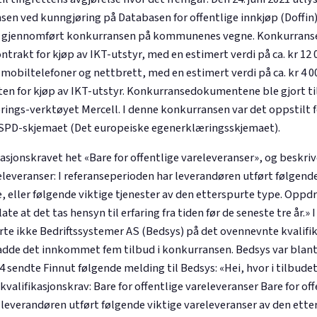
 ved kunngjøring på Databasen for offentlige innkjøp (Doffin)
ar gjennomført konkurransen på kommunenes vegne. Konkurranse
ntrakt for kjøp av IKT-utstyr, med en estimert verdi på ca. kr 12 
 mobiltelefoner og nettbrett, med en estimert verdi på ca. kr 4 
ten for kjøp av IKT-utstyr. Konkurransedokumentene ble gjort ti
ngs-verktøyet Mercell. I denne konkurransen var det oppstilt f
ESPD-skjemaet (Det europeiske egenerklæringsskjemaet).
asjonskravet het «Bare for offentlige vareleveranser», og beskriv
releveranser: I referanseperioden har leverandøren utført følgend
, eller følgende viktige tjenester av den etterspurte type. Opp
illate at det tas hensyn til erfaring fra tiden før de seneste tre år.
arte ikke Bedriftssystemer AS (Bedsys) på det ovennevnte kvalifi
adde det innkommet fem tilbud i konkurransen. Bedsys var blant 
4 sendte Finnut følgende melding til Bedsys: «Hei, hvor i tilbudet
valifikasjonskrav: Bare for offentlige vareleveranser Bare for off
 leverandøren utført følgende viktige vareleveranser av den ette