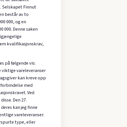
. Selskapet Finnut
n består av to
000 000, og en
000 000. Denne saken
lgjengelige
em kvalifikasjonskrav,
es på følgende vis:
e viktige vareleveranser
dragsgiver kan kreve opp
» I forbindelse med
kasjonskravet. Ved
disse. Den 27.
 deres kan jeg finne
entlige vareleveranser:
rspurte type, eller