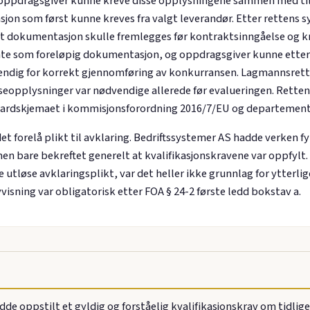
oppdragsgiver kunne kreve disse opplysningene sammen med tilb
jon som først kunne kreves fra valgt leverandør. Etter rettens 
t dokumentasjon skulle fremlegges før kontraktsinngåelse og k
nte som foreløpig dokumentasjon, og oppdragsgiver kunne etter 
ndig for korrekt gjennomføring av konkurransen. Lagmannsrette
eopplysninger var nødvendige allerede før evalueringen. Retten 
rdskjemaet i kommisjonsforordning 2016/7/EU og departement
t forelå plikt til avklaring. Bedriftssystemer AS hadde verken fy
 bare bekreftet generelt at kvalifikasjonskravene var oppfylt. S
utløse avklaringsplikt, var det heller ikke grunnlag for ytterli
visning var obligatorisk etter FOA § 24-2 første ledd bokstav a.
oppstilt et gyldig og forståelig kvalifikasjonskrav om tidlige