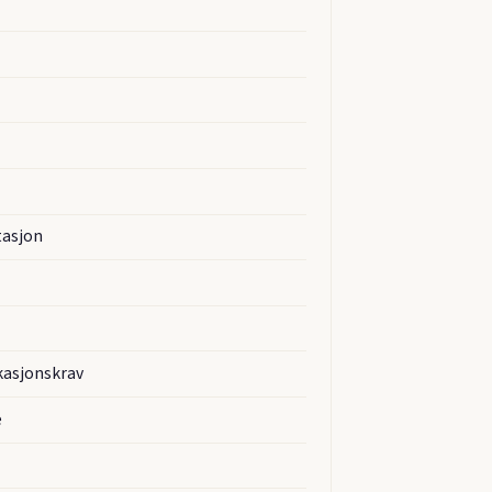
tasjon
ikasjonskrav
e