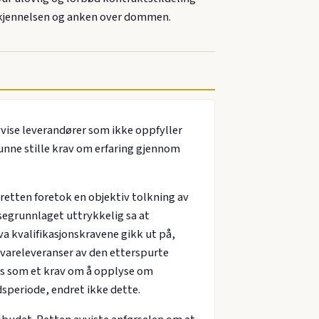
 kjennelsen og anken over dommen.
vise leverandører som ikke oppfyller
unne stille krav om erfaring gjennom
retten foretok en objektiv tolkning av
grunnlaget uttrykkelig sa at
va kvalifikasjonskravene gikk ut på,
 vareleveranser av den etterspurte
tås som et krav om å opplyse om
dsperiode, endret ikke dette.