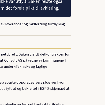
ke var utfylt. Saken reiste også
et forelå plikt til avklaring.
v leverandør og midlertidig forføyning.
nettbrett. Saken gjaldt delkontrakten for
nnut Consult AS på vegne av kommunene. I
o under «Tekniske og faglige
løp spurte oppdragsgivers rådgiver hvor i
dde fylt ut og bekreftet i ESPD-skjemaet at
var ulovlig og forbød kontraktstildeling