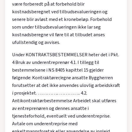
være forberedt på at forbehold blir
kostnadsberegnet ved tilbudsevalueringen og
senere blir avløst med et kronebeløp. Forbehold
som under tilbudsevalueringen ikke lar seg
kostnadsberegne vil føre til at tilbudet anses
ufullstendig og avvises.
Under KONTRAKTSBESTEMMELSER heter det i Pkt.
4 Bruk av underentreprenør 4.1. I tillegg til
bestemmelsene i NS 8405 kapittel 15 gjelder
følgende: Kontraktører/egne ansatte Byggherren
forutsetter at det ikke anvendes ulovlig arbeidskraft
i prosjektet. ………….. ………….. 4.2.
Antikontraktørbestemmelse Arbeidet skal utføres
av entreprenøren og dennes ansatte i
tjenesteforhold, eventuelt ved underentreprise.
Avtale om underentreprise med
enkeltmannsforetak eller anvendelse av innleid