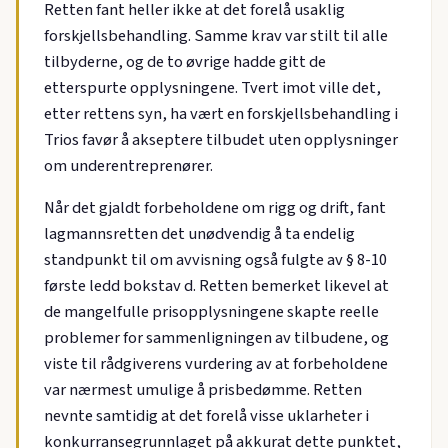
Retten fant heller ikke at det forelå usaklig
forskjellsbehandling. Samme krav var stilt til alle
tilbyderne, og de to øvrige hadde gitt de
etterspurte opplysningene. Tvert imot ville det,
etter rettens syn, ha vært en forskjellsbehandling i
Trios favør å akseptere tilbudet uten opplysninger
om underentreprenører.
Når det gjaldt forbeholdene om rigg og drift, fant
lagmannsretten det unødvendig å ta endelig
standpunkt til om avvisning også fulgte av § 8-10
første ledd bokstav d. Retten bemerket likevel at
de mangelfulle prisopplysningene skapte reelle
problemer for sammenligningen av tilbudene, og
viste til rådgiverens vurdering av at forbeholdene
var nærmest umulige å prisbedømme. Retten
nevnte samtidig at det forelå visse uklarheter i
konkurransegrunnlaget på akkurat dette punktet,