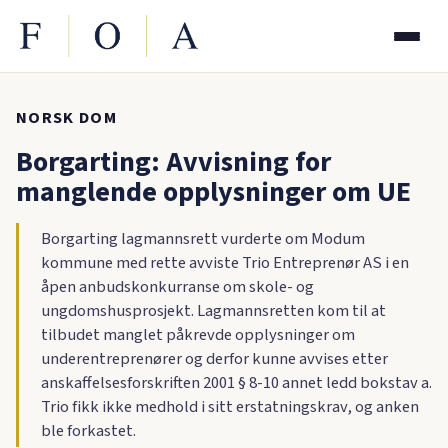
NORSK DOM
Borgarting: Avvisning for
manglende opplysninger om UE
Borgarting lagmannsrett vurderte om Modum
kommune med rette avviste Trio Entreprenør AS i en
åpen anbudskonkurranse om skole- og
ungdomshusprosjekt. Lagmannsretten kom til at
tilbudet manglet påkrevde opplysninger om
underentreprenører og derfor kunne avvises etter
anskaffelsesforskriften 2001 § 8-10 annet ledd bokstav a.
Trio fikk ikke medhold i sitt erstatningskrav, og anken
ble forkastet.