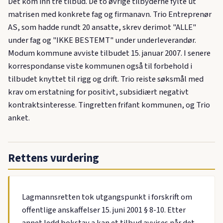
Det kom inn tre tilbud. De to øvrige tilbyderne fylte ut
matrisen med konkrete fag og firmanavn. Trio Entreprenør
AS, som hadde rundt 20 ansatte, skrev derimot "ALLE"
under fag og "IKKE BESTEMT" under underleverandør.
Modum kommune avviste tilbudet 15. januar 2007. I senere
korrespondanse viste kommunen også til forbehold i
tilbudet knyttet til rigg og drift. Trio reiste søksmål med
krav om erstatning for positivt, subsidiært negativt
kontraktsinteresse. Tingretten frifant kommunen, og Trio
anket.
Rettens vurdering
Lagmannsretten tok utgangspunkt i forskrift om
offentlige anskaffelser 15. juni 2001 § 8-10. Etter