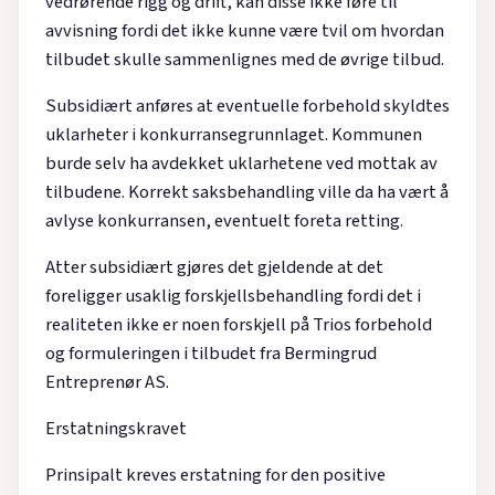
vedrørende rigg og drift, kan disse ikke føre til
avvisning fordi det ikke kunne være tvil om hvordan
tilbudet skulle sammenlignes med de øvrige tilbud.
Subsidiært anføres at eventuelle forbehold skyldtes
uklarheter i konkurransegrunnlaget. Kommunen
burde selv ha avdekket uklarhetene ved mottak av
tilbudene. Korrekt saksbehandling ville da ha vært å
avlyse konkurransen, eventuelt foreta retting.
Atter subsidiært gjøres det gjeldende at det
foreligger usaklig forskjellsbehandling fordi det i
realiteten ikke er noen forskjell på Trios forbehold
og formuleringen i tilbudet fra Bermingrud
Entreprenør AS.
Erstatningskravet
Prinsipalt kreves erstatning for den positive