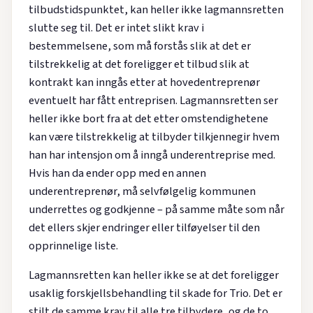
tilbudstidspunktet, kan heller ikke lagmannsretten
slutte seg til. Det er intet slikt krav i
bestemmelsene, som må forstås slik at det er
tilstrekkelig at det foreligger et tilbud slik at
kontrakt kan inngås etter at hovedentreprenør
eventuelt har fått entreprisen. Lagmannsretten ser
heller ikke bort fra at det etter omstendighetene
kan være tilstrekkelig at tilbyder tilkjennegir hvem
han har intensjon om å inngå underentreprise med.
Hvis han da ender opp med en annen
underentreprenør, må selvfølgelig kommunen
underrettes og godkjenne – på samme måte som når
det ellers skjer endringer eller tilføyelser til den
opprinnelige liste.
Lagmannsretten kan heller ikke se at det foreligger
usaklig forskjellsbehandling til skade for Trio. Det er
stilt de samme krav til alle tre tilbydere, og de to