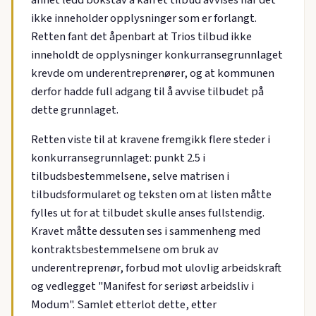
annet ledd bokstav a kan et tilbud avvises når det
ikke inneholder opplysninger som er forlangt.
Retten fant det åpenbart at Trios tilbud ikke
inneholdt de opplysninger konkurransegrunnlaget
krevde om underentreprenører, og at kommunen
derfor hadde full adgang til å avvise tilbudet på
dette grunnlaget.
Retten viste til at kravene fremgikk flere steder i
konkurransegrunnlaget: punkt 2.5 i
tilbudsbestemmelsene, selve matrisen i
tilbudsformularet og teksten om at listen måtte
fylles ut for at tilbudet skulle anses fullstendig.
Kravet måtte dessuten ses i sammenheng med
kontraktsbestemmelsene om bruk av
underentreprenør, forbud mot ulovlig arbeidskraft
og vedlegget "Manifest for seriøst arbeidsliv i
Modum". Samlet etterlot dette, etter