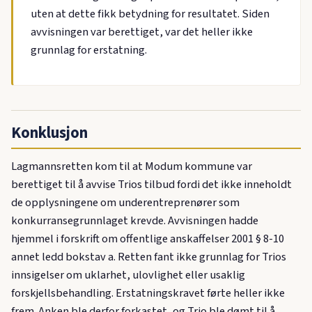
uten at dette fikk betydning for resultatet. Siden
avvisningen var berettiget, var det heller ikke
grunnlag for erstatning.
Konklusjon
Lagmannsretten kom til at Modum kommune var
berettiget til å avvise Trios tilbud fordi det ikke inneholdt
de opplysningene om underentreprenører som
konkurransegrunnlaget krevde. Avvisningen hadde
hjemmel i forskrift om offentlige anskaffelser 2001 § 8-10
annet ledd bokstav a. Retten fant ikke grunnlag for Trios
innsigelser om uklarhet, ulovlighet eller usaklig
forskjellsbehandling. Erstatningskravet førte heller ikke
frem. Anken ble derfor forkastet, og Trio ble dømt til å