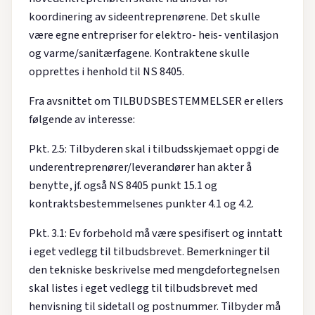
koordinering av sideentreprenørene. Det skulle
være egne entrepriser for elektro- heis- ventilasjon
og varme/sanitærfagene. Kontraktene skulle
opprettes i henhold til NS 8405.
Fra avsnittet om TILBUDSBESTEMMELSER er ellers
følgende av interesse:
Pkt. 2.5: Tilbyderen skal i tilbudsskjemaet oppgi de
underentreprenører/leverandører han akter å
benytte, jf. også NS 8405 punkt 15.1 og
kontraktsbestemmelsenes punkter 4.1 og 4.2.
Pkt. 3.1: Ev forbehold må være spesifisert og inntatt
i eget vedlegg til tilbudsbrevet. Bemerkninger til
den tekniske beskrivelse med mengdefortegnelsen
skal listes i eget vedlegg til tilbudsbrevet med
henvisning til sidetall og postnummer. Tilbyder må