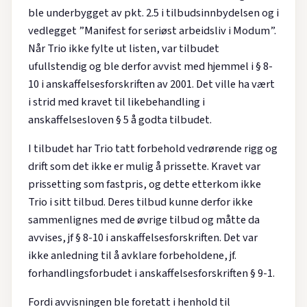
ble underbygget av pkt. 2.5 i tilbudsinnbydelsen og i
vedlegget ”Manifest for seriøst arbeidsliv i Modum”.
Når Trio ikke fylte ut listen, var tilbudet
ufullstendig og ble derfor avvist med hjemmel i § 8-
10 i anskaffelsesforskriften av 2001. Det ville ha vært
i strid med kravet til likebehandling i
anskaffelsesloven § 5 å godta tilbudet.
I tilbudet har Trio tatt forbehold vedrørende rigg og
drift som det ikke er mulig å prissette. Kravet var
prissetting som fastpris, og dette etterkom ikke
Trio i sitt tilbud. Deres tilbud kunne derfor ikke
sammenlignes med de øvrige tilbud og måtte da
avvises, jf § 8-10 i anskaffelsesforskriften. Det var
ikke anledning til å avklare forbeholdene, jf.
forhandlingsforbudet i anskaffelsesforskriften § 9-1.
Fordi avvisningen ble foretatt i henhold til