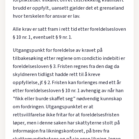
forpliktelser. Vilkåret om et tilstrekkelig kvalifisert
brudd er oppfylt, uansett gjelder det et grenseland
hvor terskelen for ansvar er lav.
Alle krav er satt fram i rett tid etter foreldelsesloven
§ 10 nr. 1, eventuelt § 9 nr. 1.
Utgangspunkt for foreldelse av kravet på
tilbakesøking etter reglene om condictio indebiti er
foreldelsesloven § 3. Fristen regnes fra den dag da
skyldneren tidligst hadde rett til å kreve
oppfyllelse, jf. § 2. Fristen kan forlenges med ett år
etter foreldelsesloven § 10 nr. 1 avhengig av når han
”fikk eller burde skaffet seg” nødvendig kunnskap
om fordringen. Utgangspunktet er at
rettsvillfarelse ikke fritar for at foreldelsesfristen
løper, men i denne saken har skattyterne stolt på
informasjon fra likningskontoret, på brev fra