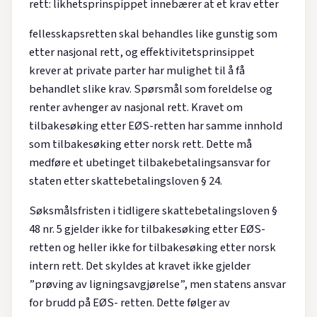
rett: likhetsprinspippet innebærer at et krav etter
fellesskapsretten skal behandles like gunstig som
etter nasjonal rett, og effektivitetsprinsippet
krever at private parter har mulighet til å få
behandlet slike krav. Spørsmål som foreldelse og
renter avhenger av nasjonal rett. Kravet om
tilbakesøking etter EØS-retten har samme innhold
som tilbakesøking etter norsk rett. Dette må
medføre et ubetinget tilbakebetalingsansvar for
staten etter skattebetalingsloven § 24.
Søksmålsfristen i tidligere skattebetalingsloven §
48 nr. 5 gjelder ikke for tilbakesøking etter EØS-
retten og heller ikke for tilbakesøking etter norsk
intern rett. Det skyldes at kravet ikke gjelder
”prøving av ligningsavgjørelse”, men statens ansvar
for brudd på EØS- retten. Dette følger av