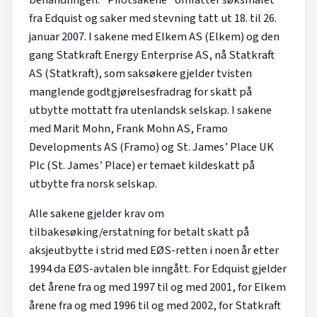
behandlingen. ”Pilotsakene” omfatter søksmålet
fra Edquist og saker med stevning tatt ut 18. til 26.
januar 2007. I sakene med Elkem AS (Elkem) og den
gang Statkraft Energy Enterprise AS, nå Statkraft
AS (Statkraft), som saksøkere gjelder tvisten
manglende godtgjørelsesfradrag for skatt på
utbytte mottatt fra utenlandsk selskap. I sakene
med Marit Mohn, Frank Mohn AS, Framo
Developments AS (Framo) og St. James’ Place UK
Plc (St. James’ Place) er temaet kildeskatt på
utbytte fra norsk selskap.
Alle sakene gjelder krav om
tilbakesøking/erstatning for betalt skatt på
aksjeutbytte i strid med EØS-retten i noen år etter
1994 da EØS-avtalen ble inngått. For Edquist gjelder
det årene fra og med 1997 til og med 2001, for Elkem
årene fra og med 1996 til og med 2002, for Statkraft