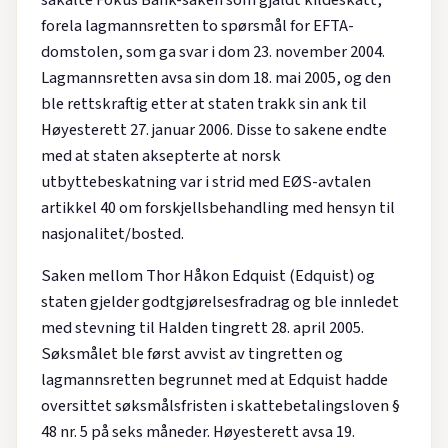
såkalte Fokus Bank-saken som gjaldt kildeskatt,
forela lagmannsretten to spørsmål for EFTA-
domstolen, som ga svar i dom 23. november 2004.
Lagmannsretten avsa sin dom 18. mai 2005, og den
ble rettskraftig etter at staten trakk sin ank til
Høyesterett 27. januar 2006. Disse to sakene endte
med at staten aksepterte at norsk
utbyttebeskatning var i strid med EØS-avtalen
artikkel 40 om forskjellsbehandling med hensyn til
nasjonalitet/bosted.
Saken mellom Thor Håkon Edquist (Edquist) og
staten gjelder godtgjørelsesfradrag og ble innledet
med stevning til Halden tingrett 28. april 2005.
Søksmålet ble først avvist av tingretten og
lagmannsretten begrunnet med at Edquist hadde
oversittet søksmålsfristen i skattebetalingsloven §
48 nr. 5 på seks måneder. Høyesterett avsa 19.