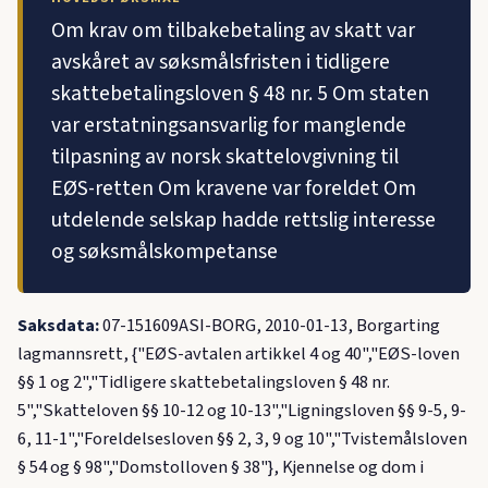
Om krav om tilbakebetaling av skatt var
avskåret av søksmålsfristen i tidligere
skattebetalingsloven § 48 nr. 5 Om staten
var erstatningsansvarlig for manglende
tilpasning av norsk skattelovgivning til
EØS-retten Om kravene var foreldet Om
utdelende selskap hadde rettslig interesse
og søksmålskompetanse
Saksdata:
07-151609ASI-BORG, 2010-01-13, Borgarting
lagmannsrett, {"EØS-avtalen artikkel 4 og 40","EØS-loven
§§ 1 og 2","Tidligere skattebetalingsloven § 48 nr.
5","Skatteloven §§ 10-12 og 10-13","Ligningsloven §§ 9-5, 9-
6, 11-1","Foreldelsesloven §§ 2, 3, 9 og 10","Tvistemålsloven
§ 54 og § 98","Domstolloven § 38"}, Kjennelse og dom i