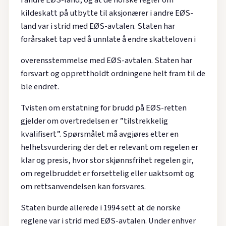
i andre EØS-land, og at de norske regler om
kildeskatt på utbytte til aksjonærer i andre EØS-
land var i strid med EØS-avtalen. Staten har
forårsaket tap ved å unnlate å endre skatteloven i
overensstemmelse med EØS-avtalen. Staten har
forsvart og opprettholdt ordningene helt fram til de
ble endret.
Tvisten om erstatning for brudd på EØS-retten
gjelder om overtredelsen er ”tilstrekkelig
kvalifisert”. Spørsmålet må avgjøres etter en
helhetsvurdering der det er relevant om regelen er
klar og presis, hvor stor skjønnsfrihet regelen gir,
om regelbruddet er forsettelig eller uaktsomt og
om rettsanvendelsen kan forsvares.
Staten burde allerede i 1994 sett at de norske
reglene var i strid med EØS-avtalen. Under enhver