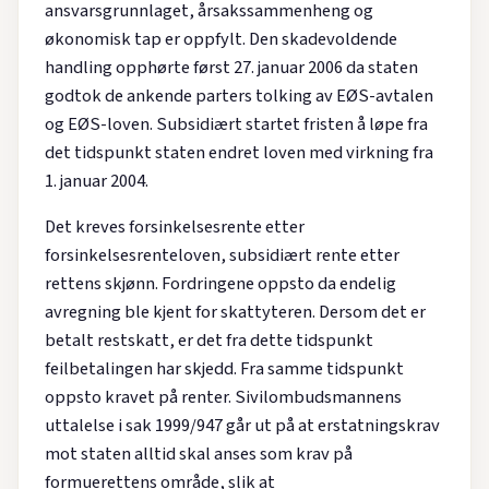
ansvarsgrunnlaget, årsakssammenheng og
økonomisk tap er oppfylt. Den skadevoldende
handling opphørte først 27. januar 2006 da staten
godtok de ankende parters tolking av EØS-avtalen
og EØS-loven. Subsidiært startet fristen å løpe fra
det tidspunkt staten endret loven med virkning fra
1. januar 2004.
Det kreves forsinkelsesrente etter
forsinkelsesrenteloven, subsidiært rente etter
rettens skjønn. Fordringene oppsto da endelig
avregning ble kjent for skattyteren. Dersom det er
betalt restskatt, er det fra dette tidspunkt
feilbetalingen har skjedd. Fra samme tidspunkt
oppsto kravet på renter. Sivilombudsmannens
uttalelse i sak 1999/947 går ut på at erstatningskrav
mot staten alltid skal anses som krav på
formuerettens område, slik at