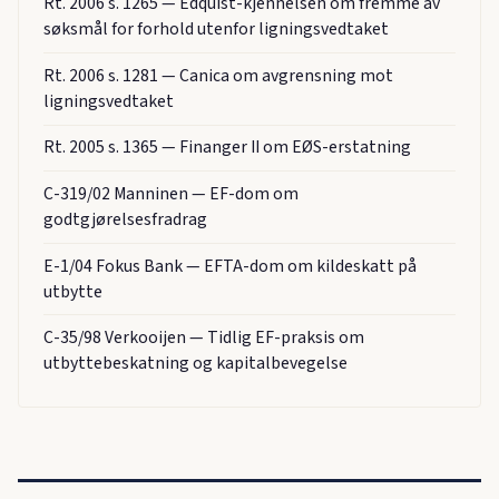
Rt. 2006 s. 1265 — Edquist-kjennelsen om fremme av
søksmål for forhold utenfor ligningsvedtaket
Rt. 2006 s. 1281 — Canica om avgrensning mot
ligningsvedtaket
Rt. 2005 s. 1365 — Finanger II om EØS-erstatning
C-319/02 Manninen — EF-dom om
godtgjørelsesfradrag
E-1/04 Fokus Bank — EFTA-dom om kildeskatt på
utbytte
C-35/98 Verkooijen — Tidlig EF-praksis om
utbyttebeskatning og kapitalbevegelse