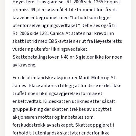
Høyesteretts avgjørelse i Rt. 2006 side 1265 Edquist
premiss 49, der søksmålet ble fremmet for så vidt
kravene er begrunnet med ”forhold som ligger
utenfor selve ligningsvedtaket”. Det vises også til
Rt. 2006 side 1281 Canica. At staten har krevd inn
skatt i strid med EØS-avtalen er ut fra Høyesteretts
vurdering utenfor likningsvedtaket.
Skattebetalingsloven § 48 nr. 5 gjelder ikke for noen
av kravene.
For de utenlandske aksjonærer Marit Mohn og St.
James’ Place anføres i tillegg at for disse er det ikke
truffet noen likningsavgjørelse i form av et
enkeltvedtak. Kildeskatten utliknes etter såkalt
gruppelikning der skatten trekkes av utbyttet
aksjonæren mottar og innbetales som
forskuddstrekk av selskapet. Skatteoppgjøret i
forhold til utenlandsk skattyter er derfor ikke