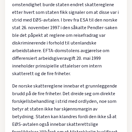
omstendighet burde staten endret skattereglene
etter hvert som staten fikk signaler om at disse var i
strid med EØS-avtalen. I brev fra ESA til den norske
stat 26. november 1997 i den såkalte Pendler-saken
ble det påpekt at reglene om reisefradrag var
diskriminerende i forhold til utenlandske
arbeidstakere. EFTA-domstolens avgjørelse om
differensiert arbeidsgiveravgift 20. mai 1999
inneholder prinsipielle uttalelser om intern
skatterett og de fire friheter.
De norske skattereglene innebar et grunnleggende
brudd på de fire friheter. Det dreide seg om direkte
forskjellsbehandling i strid med ordlyden, noe som
betyr at staten ikke har skjønnsmargin av
betydning. Staten kan klandres fordi den ikke så at
EØS-avtalen også innebar skatterettslige