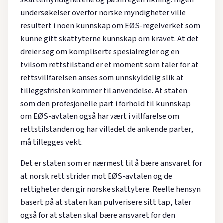
skattemyndighetene og på sin egen likning. Ingen
undersøkelser overfor norske myndigheter ville
resultert i noen kunnskap om EØS-regelverket som
kunne gitt skattyterne kunnskap om kravet. At det
dreier seg om kompliserte spesialregler og en
tvilsom rettstilstand er et moment som taler for at
rettsvillfarelsen anses som unnskyldelig slik at
tilleggsfristen kommer til anvendelse. At staten
som den profesjonelle part i forhold til kunnskap
om EØS-avtalen også har vært i villfarelse om
rettstilstanden og har villedet de ankende parter,
må tillegges vekt.
Det er staten som er nærmest til å bære ansvaret for
at norsk rett strider mot EØS-avtalen og de
rettigheter den gir norske skattytere. Reelle hensyn
basert på at staten kan pulverisere sitt tap, taler
også for at staten skal bære ansvaret for den