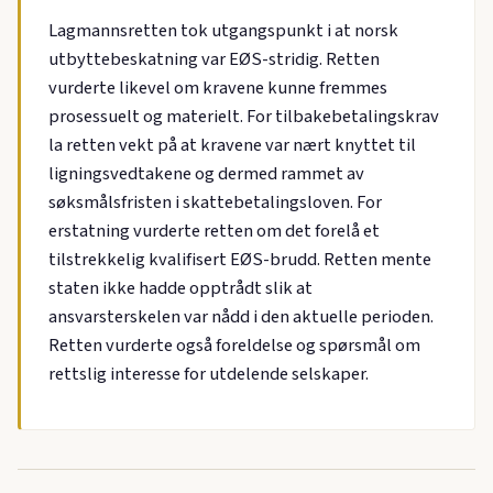
Lagmannsretten tok utgangspunkt i at norsk
utbyttebeskatning var EØS-stridig. Retten
vurderte likevel om kravene kunne fremmes
prosessuelt og materielt. For tilbakebetalingskrav
la retten vekt på at kravene var nært knyttet til
ligningsvedtakene og dermed rammet av
søksmålsfristen i skattebetalingsloven. For
erstatning vurderte retten om det forelå et
tilstrekkelig kvalifisert EØS-brudd. Retten mente
staten ikke hadde opptrådt slik at
ansvarsterskelen var nådd i den aktuelle perioden.
Retten vurderte også foreldelse og spørsmål om
rettslig interesse for utdelende selskaper.