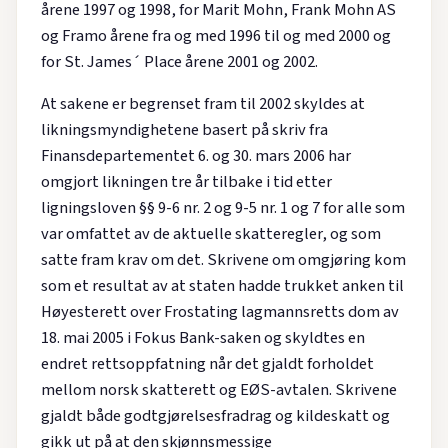
årene 1997 og 1998, for Marit Mohn, Frank Mohn AS
og Framo årene fra og med 1996 til og med 2000 og
for St. James´ Place årene 2001 og 2002.
At sakene er begrenset fram til 2002 skyldes at
likningsmyndighetene basert på skriv fra
Finansdepartementet 6. og 30. mars 2006 har
omgjort likningen tre år tilbake i tid etter
ligningsloven §§ 9-6 nr. 2 og 9-5 nr. 1 og 7 for alle som
var omfattet av de aktuelle skatteregler, og som
satte fram krav om det. Skrivene om omgjøring kom
som et resultat av at staten hadde trukket anken til
Høyesterett over Frostating lagmannsretts dom av
18. mai 2005 i Fokus Bank-saken og skyldtes en
endret rettsoppfatning når det gjaldt forholdet
mellom norsk skatterett og EØS-avtalen. Skrivene
gjaldt både godtgjørelsesfradrag og kildeskatt og
gikk ut på at den skjønnsmessige